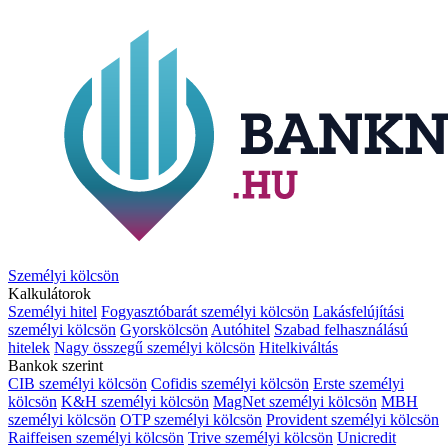
Személyi kölcsön
Kalkulátorok
Személyi hitel
Fogyasztóbarát személyi kölcsön
Lakásfelújítási
személyi kölcsön
Gyorskölcsön
Autóhitel
Szabad felhasználású
hitelek
Nagy összegű személyi kölcsön
Hitelkiváltás
Bankok szerint
CIB személyi kölcsön
Cofidis személyi kölcsön
Erste személyi
kölcsön
K&H személyi kölcsön
MagNet személyi kölcsön
MBH
személyi kölcsön
OTP személyi kölcsön
Provident személyi kölcsön
Raiffeisen személyi kölcsön
Trive személyi kölcsön
Unicredit