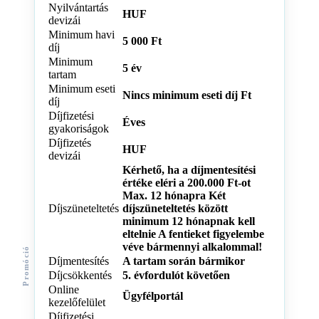
Nyilvántartás
HUF
devizái
Minimum havi
5 000 Ft
díj
Minimum
5 év
tartam
Minimum eseti
Nincs minimum eseti díj Ft
díj
Díjfizetési
Éves
gyakoriságok
Díjfizetés
HUF
devizái
Kérhető, ha a díjmentesítési
értéke eléri a 200.000 Ft-ot
Max. 12 hónapra Két
Díjszüneteltetés
díjszüneteltetés között
minimum 12 hónapnak kell
eltelnie A fentieket figyelembe
véve bármennyi alkalommal!
Promóció
Díjmentesítés
A tartam során bármikor
Díjcsökkentés
5. évfordulót követően
Online
Ügyfélportál
kezelőfelület
Díjfizetési