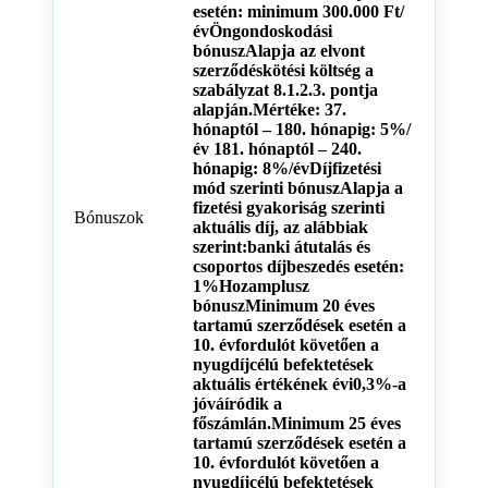
esetén: minimum 300.000 Ft/
évÖngondoskodási
bónuszAlapja az elvont
szerződéskötési költség a
szabályzat 8.1.2.3. pontja
alapján.Mértéke: 37.
hónaptól – 180. hónapig: 5%/
év 181. hónaptól – 240.
hónapig: 8%/évDíjfizetési
mód szerinti bónuszAlapja a
fizetési gyakoriság szerinti
Bónuszok
aktuális díj, az alábbiak
szerint:banki átutalás és
csoportos díjbeszedés esetén:
1%Hozamplusz
bónuszMinimum 20 éves
tartamú szerződések esetén a
10. évfordulót követően a
nyugdíjcélú befektetések
aktuális értékének évi0,3%-a
jóváíródik a
főszámlán.Minimum 25 éves
tartamú szerződések esetén a
10. évfordulót követően a
nyugdíjcélú befektetések