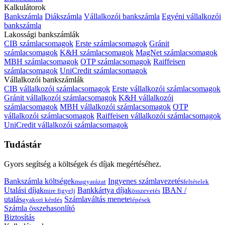
Kalkulátorok
Bankszámla
Diákszámla
Vállalkozói bankszámla
Egyéni vállalkozói
bankszámla
Lakossági bankszámlák
CIB számlacsomagok
Erste számlacsomagok
Gránit
számlacsomagok
K&H számlacsomagok
MagNet számlacsomagok
MBH számlacsomagok
OTP számlacsomagok
Raiffeisen
számlacsomagok
UniCredit számlacsomagok
Vállalkozói bankszámlák
CIB vállalkozói számlacsomagok
Erste vállalkozói számlacsomagok
Gránit vállalkozói számlacsomagok
K&H vállalkozói
számlacsomagok
MBH vállalkozói számlacsomagok
OTP
vállalkozói számlacsomagok
Raiffeisen vállalkozói számlacsomagok
UniCredit vállalkozói számlacsomagok
Tudástár
Gyors segítség a költségek és díjak megértéséhez.
Bankszámla költségek
Ingyenes számlavezetés
magyarázat
feltételek
Utalási díjak
Bankkártya díjak
IBAN /
mire figyelj
összevetés
utalás
Számlaváltás menete
gyakori kérdés
lépések
Számla összehasonlító
Biztosítás