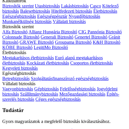
Kalkulátorok
Biztosítók szerint
Utasbiztosítás
Lakásbiztosítás
Casco
Kötelező
biztosítás
Balesetbiztosítás
Hitelfedezeti biztosítás
Életbiztosítás
Egészségbiztosítás
Egészségpénztár
Nyugdíjbiztosítás
Munkanélküliség biztosítás
Vállalati biztosítás
Biztosítók szerint
Alfa Biztosító
Allianz Hungária Biztosító
CIG Pannónia Biztosító
Colonnade Biztosító
Generali Biztosító
Genertel Biztosító
Gránit
Biztosító
GRAWE Biztosító
Groupama Biztosító
K&H Biztosító
KÖBE Biztosító
LegitiMo Biztosító
Életbiztosítás
Megtakarításos életbiztosítás
Euró alapú megtakarításos
életbiztosítás
Kockázati életbiztosítás
Csoportos életbiztosítás
Kegyeleti biztosítás
Egészségbiztosítás
Betegbiztosítás
Szolgáltatásfinanszírozó egészségbiztosítás
Vállalati biztosítás
Vagyonbiztosítás
Gépbiztosítás
Felelősségbiztosítás
Jogvédelmi
biztosítás
Szállítmánybiztosítás
Mezőgazdasági biztosítás
Építés-
szerelés biztosítás
Céges egészségbiztosítás
Tudástár
Gyors magyarázatok a megfelelő biztosítás kiválasztásához.