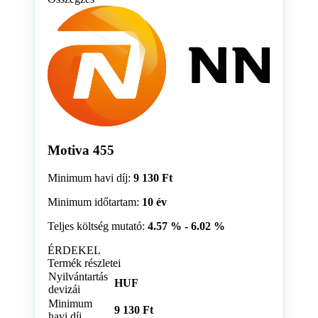
Motiva 455
Minimum havi díj:
9 130 Ft
Minimum időtartam:
10 év
Teljes költség mutató:
4.57 % - 6.02 %
ÉRDEKEL
Termék részletei
Nyilvántartás
HUF
devizái
Minimum
9 130 Ft
havi díj