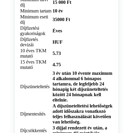
15 000 Ft
díj
Minimum tartam
10 év
Minimum eseti
35000 Ft
díj
Díjfizetési
Éves
gyakoriságok
Díjfizetés
HUF
devizái
10 éves TKM
5.73
mutató
15 éves TKM
4.75
mutató
3 év után 10 évente maximum
4 alkalommal 6 hónapos
tartamra, de legfeljebb 24
Díjszüneteltetés
hónapig két díjszüneteltetés
között 24 hónapnak kell
eltelnie.
A díjszüneteltetési lehetőségek
adott időszakra vonatkozó
Díjmentesítés
teljes felhasználását követően
van lehetőség.
3 díjjal rendezett év után, a
Díjcsökkentés