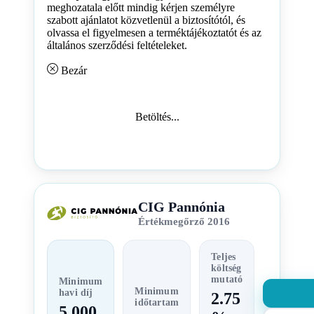
meghozatala előtt mindig kérjen személyre
szabott ajánlatot közvetlenül a biztosítótól, és
olvassa el figyelmesen a terméktájékoztatót és az
általános szerződési feltételeket.
Bezár
Betöltés...
CIG Pannónia
Értékmegőrző 2016
Teljes
költség
mutató
Minimum
Minimum
havi díj
2.75
időtartam
5 000