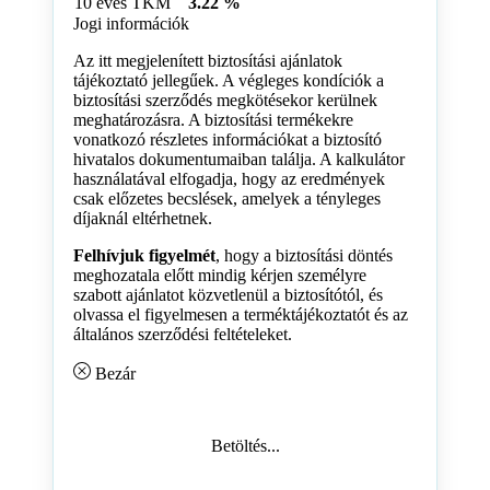
10 éves TKM
3.22 %
Jogi információk
Az itt megjelenített biztosítási ajánlatok
tájékoztató jellegűek. A végleges kondíciók a
biztosítási szerződés megkötésekor kerülnek
meghatározásra. A biztosítási termékekre
vonatkozó részletes információkat a biztosító
hivatalos dokumentumaiban találja. A kalkulátor
használatával elfogadja, hogy az eredmények
csak előzetes becslések, amelyek a tényleges
díjaknál eltérhetnek.
Felhívjuk figyelmét
, hogy a biztosítási döntés
meghozatala előtt mindig kérjen személyre
szabott ajánlatot közvetlenül a biztosítótól, és
olvassa el figyelmesen a terméktájékoztatót és az
általános szerződési feltételeket.
Bezár
Betöltés...