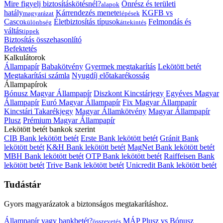
Mire figyelj biztosításkötésnél?
Önrész és területi
alapok
hatály
Kárrendezés menete
KGFB vs
magyarázat
lépések
Casco
Életbiztosítás típusok
Felmondás és
különbség
áttekintés
váltás
tippek
Biztosítás összehasonlító
Befektetés
Kalkulátorok
Állampapír
Babakötvény
Gyermek megtakarítás
Lekötött betét
Megtakarítási számla
Nyugdíj előtakarékosság
Állampapírok
Bónusz Magyar Állampapír
Diszkont Kincstárjegy
Egyéves Magyar
Állampapír
Euró Magyar Állampapír
Fix Magyar Állampapír
Kincstári Takarékjegy
Magyar Államkötvény
Magyar Állampapír
Plusz
Prémium Magyar Állampapír
Lekötött betét bankok szerint
CIB Bank lekötött betét
Erste Bank lekötött betét
Gránit Bank
lekötött betét
K&H Bank lekötött betét
MagNet Bank lekötött betét
MBH Bank lekötött betét
OTP Bank lekötött betét
Raiffeisen Bank
lekötött betét
Trive Bank lekötött betét
Unicredit Bank lekötött betét
Tudástár
Gyors magyarázatok a biztonságos megtakarításhoz.
Állampapír vagy bankbetét?
MÁP Plusz vs Bónusz
összevetés