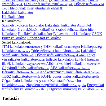
számítás
JTM korlát lakáshitelnél
Előtörlesztés
tippek
szabályok
mikor éri
Hitelbírálat: miért utasítanak el?
meg
hibák
Lakáshitel kalkulátor
Hitelkalkulátor
Kalkulátorok
Személyi kölcsön kalkulátor
Lakáshitel kalkulátor
Autóhitel
kalkulátor
Gyorskölcsön kalkulátor
Szabad felhasználású hitel
kalkulátor
Hitelkiváltás kalkulátor
Babaváró hitel kalkulátor
CSOK
Plusz kalkulátor
Otthon Start kalkulátor
Segéd kalkulátorok
JTM kalkulátor
THM kalkulátor
Hitelképesség
terhelhetőség
költségek
kalkulátor
Törlesztőrészlet kalkulátor
Lakáshitel
ellenőrzés
havi díj
önerő kalkulátor
Előtörlesztés kalkulátor
Teljes
önerő
megtakarítás
visszafizetés kalkulátor
Infláció kalkulátor
Ingatlan
összeg
vásárlóerő
illeték kalkulátor
Albérlet vs. hitel kalkulátor
vagyonszerzés
összevetés
Gépjármű átírási kalkulátor
ÁFA kalkulátor
átírás
nettó / bruttó
Bérkalkulátor
Adókedvezmény kalkulátor
nettó / bruttó
családi / egyéb
TBSZ kalkulátor
KGFB bonus-malus kalkulátor
befektetés
besorolás
Cégautóadó kalkulátor
Kamatadó és szocho
céges autó
kalkulátor
Napelem megtérülési kalkulátor
Energetikai
hozam
megújuló
tanúsítvány kalkulátor
Ügyvédi munkadíj kalkulátor
becsült díj
ingatlan
Tudástár