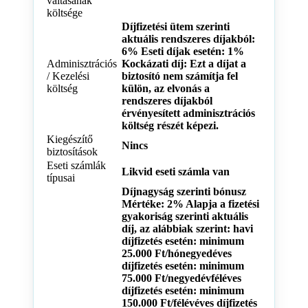
váltásának
költsége
Díjfizetési ütem szerinti
aktuális rendszeres díjakból:
6% Eseti díjak esetén: 1%
Adminisztrációs
Kockázati díj: Ezt a díjat a
/ Kezelési
biztosító nem számítja fel
költség
külön, az elvonás a
rendszeres díjakból
érvényesített adminisztrációs
költség részét képezi.
Kiegészítő
Nincs
biztosítások
Eseti számlák
Likvid eseti számla van
típusai
Díjnagyság szerinti bónusz
Mértéke: 2% Alapja a fizetési
gyakoriság szerinti aktuális
díj, az alábbiak szerint: havi
díjfizetés esetén: minimum
25.000 Ft/hónegyedéves
díjfizetés esetén: minimum
75.000 Ft/negyedévféléves
díjfizetés esetén: minimum
150.000 Ft/félévéves díjfizetés