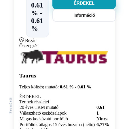
ÉRDEKEL
0.61
% -
Információ
0.61
%
Bezár
Összegzés
Taurus
Teljes költség mutató:
0.61 % - 0.61 %
ÉRDEKEL
Promóció
Termék részletei
20 éves TKM mutató
0.61
Választható eszközalapok
1
Magas kockázatú portfólió
Nincs
Portfóliók átlagos 15 éves hozama (nettó)
6,77%