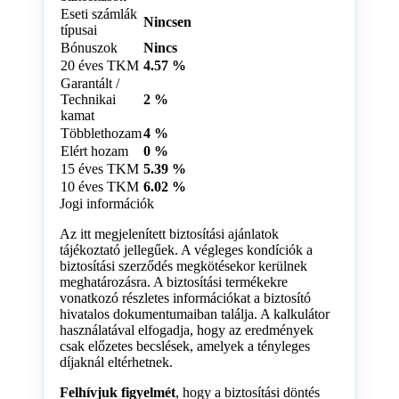
Eseti számlák
Nincsen
típusai
Bónuszok
Nincs
20 éves TKM
4.57 %
Garantált /
Technikai
2 %
kamat
Többlethozam
4 %
Elért hozam
0 %
15 éves TKM
5.39 %
10 éves TKM
6.02 %
Jogi információk
Az itt megjelenített biztosítási ajánlatok
tájékoztató jellegűek. A végleges kondíciók a
biztosítási szerződés megkötésekor kerülnek
meghatározásra. A biztosítási termékekre
vonatkozó részletes információkat a biztosító
hivatalos dokumentumaiban találja. A kalkulátor
használatával elfogadja, hogy az eredmények
csak előzetes becslések, amelyek a tényleges
díjaknál eltérhetnek.
Felhívjuk figyelmét
, hogy a biztosítási döntés