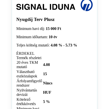
Nyugdíj Terv Plusz
Minimum havi díj:
15 000 Ft
Minimum időtartam:
10 év
Teljes költség mutató:
4.08 % - 5.73 %
ÉRDEKEL
Termék részletei
20 éves TKM
4.08
mutató
Választható
15
eszközalapok
Árfolyamfigyelő
Nincs
rendszer
Nyilvántartás
HUF
devizái
Kötelező
5 %
értékkövetés
Minimum havi