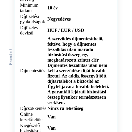
Minimum
10 év
tartam
Díjfizetési
Negyedéves
gyakoriságok
Díjfizetés
HUF / EUR / USD
devizái
A szerződés díjmentesíthető,
feltéve, hogy a díjmentes
leszállítás után maradó
Promóció
biztosítási összeg egy
meghatározott szintet elér.
Díjmentes leszállítás után nem
Díjmentesítés
kell a szerződése díját tovább
fizetni. Az addig összegyűjtött
díjtartalékot a biztosító az
Ügyfél javára tovább befekteti.
A garantált lejárati biztosítási
összeg ilyenkor természetesen
csökken.
Díjcsökkentés
Nincs rá lehetőség
Online
Van
kezelőfelület
Kiegészítő
Van
biztosítások