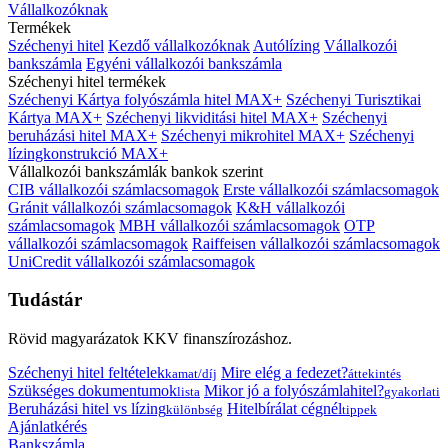
Vállalkozóknak
Termékek
Széchenyi hitel
Kezdő vállalkozóknak
Autólízing
Vállalkozói
bankszámla
Egyéni vállalkozói bankszámla
Széchenyi hitel termékek
Széchenyi Kártya folyószámla hitel MAX+
Széchenyi Turisztikai
Kártya MAX+
Széchenyi likviditási hitel MAX+
Széchenyi
beruházási hitel MAX+
Széchenyi mikrohitel MAX+
Széchenyi
lízingkonstrukció MAX+
Vállalkozói bankszámlák bankok szerint
CIB vállalkozói számlacsomagok
Erste vállalkozói számlacsomagok
Gránit vállalkozói számlacsomagok
K&H vállalkozói
számlacsomagok
MBH vállalkozói számlacsomagok
OTP
vállalkozói számlacsomagok
Raiffeisen vállalkozói számlacsomagok
UniCredit vállalkozói számlacsomagok
Tudástár
Rövid magyarázatok KKV finanszírozáshoz.
Széchenyi hitel feltételek
Mire elég a fedezet?
kamat/díj
áttekintés
Szükséges dokumentumok
Mikor jó a folyószámlahitel?
lista
gyakorlati
Beruházási hitel vs lízing
Hitelbírálat cégnél
különbség
tippek
Ajánlatkérés
Bankszámla