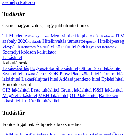
személyi kölcsön
Tudástár
Gyors magyarázatok, hogy jobb döntést hozz.
THM jelentése
Mennyi hitelt kaphatok?
JTM
magyarázat
kalkuláció
szabály 2026
Hitelkiváltás útmutató
Hitelképesség
korlátok
lépések
vizsgálat
Személyi kölcsön feltételek
ellenőrzés
gyakori kérdések
Személyi kölcsön kalkulátor
Lakáshitel
Kalkulátorok
Lakásvásárlás
Fogyasztóbarát lakáshitel
Otthon Start lakáshitel
Szabad felhasználásra
CSOK Plusz
Piaci zöld hitel
Türelmi idős
lakáshitel
Lakásfelújítási hitel
Adósságrendező hitel
Építési hitel
Bankok szerint
CIB lakáshitel
Erste lakáshitel
Gránit lakáshitel
K&H lakáshitel
MagNet lakáshitel
MBH lakáshitel
OTP lakáshitel
Raiffeisen
lakáshitel
UniCredit lakáshitel
Tudástár
Fontos fogalmak és tippek a lakáshitelhez.
THM vs kamat
Fix vagy változó kamat?
Önerő
különbség
útmutató