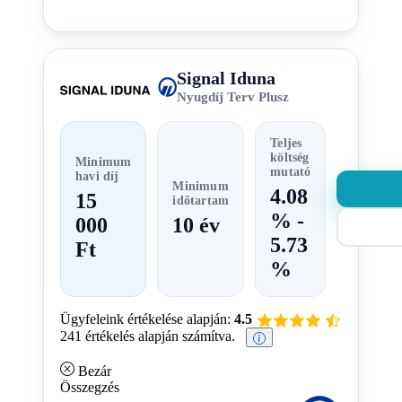
Signal Iduna
Nyugdíj Terv Plusz
Teljes
költség
Minimum
mutató
havi díj
Minimum
4.08
15
időtartam
% -
000
10 év
5.73
Ft
%
Ügyfeleink értékelése alapján:
4.5
241 értékelés alapján számítva.
Bezár
Összegzés