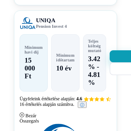
UNIQA
Pension Invest 4
Teljes
költség
Minimum
mutató
havi díj
Minimum
3.42
15
időtartam
% -
000
10 év
4.81
Ft
%
Ügyfeleink értékelése alapján:
4.6
16 értékelés alapján számítva.
Bezár
Összegzés