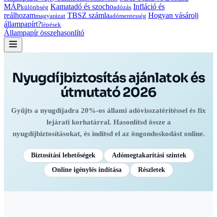
MÁP
Kamatadó és szocho
Infláció és
különbség
adózás
reálhozam
TBSZ számla
Hogyan vásárolj
magyarázat
adómentesség
állampapírt?
lépések
Állampapír összehasonlító
Nyugdíjbiztosítás ajánlatok és
útmutató 2026
Gyűjts a nyugdíjadra 20%-os állami adóvisszatérítéssel és fix
lejárati korhatárral. Hasonlítsd össze a
nyugdíjbiztosításokat, és indítsd el az öngondoskodást online.
Biztosítási lehetőségek
Adómegtakarítási szintek
Online igénylés indítása
Részletek