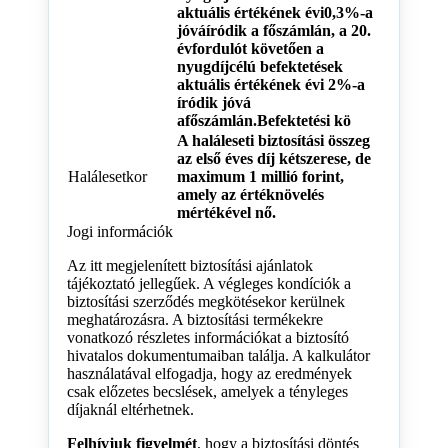
aktuális értékének évi0,3%-a
jóváíródik a főszámlán, a 20.
évfordulót követően a
nyugdíjcélú befektetések
aktuális értékének évi 2%-a
íródik jóvá
afőszámlán.Befektetési kö
A haláleseti biztosítási összeg
az első éves díj kétszerese, de
Halálesetkor
maximum 1 millió forint,
amely az értéknövelés
mértékével nő.
Jogi információk
Az itt megjelenített biztosítási ajánlatok
tájékoztató jellegűek. A végleges kondíciók a
biztosítási szerződés megkötésekor kerülnek
meghatározásra. A biztosítási termékekre
vonatkozó részletes információkat a biztosító
hivatalos dokumentumaiban találja. A kalkulátor
használatával elfogadja, hogy az eredmények
csak előzetes becslések, amelyek a tényleges
díjaknál eltérhetnek.
Felhívjuk figyelmét
, hogy a biztosítási döntés