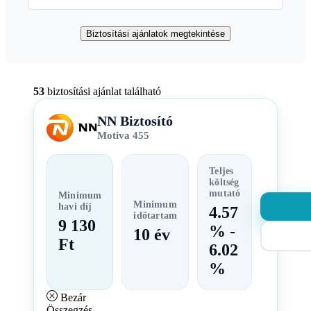
Biztosítási ajánlatok megtekintése
53
biztosítási ajánlat található
NN Biztosító
Motiva 455
Teljes
költség
mutató
Minimum
Minimum
havi díj
4.57
időtartam
9 130
% -
10 év
Ft
6.02
%
Bezár
Összegzés