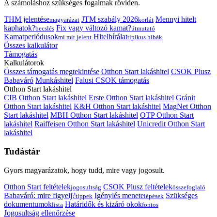
A számoláshoz szükséges fogalmak röviden.
THM jelentése
JTM szabály 2026
Mennyi hitelt
magyarázat
korlát
kaphatok?
Fix vagy változó kamat?
becslés
útmutató
Kamatperiódusok
Hitelbírálat
mi mit jelent
tipikus hibák
Összes kalkulátor
Támogatás
Kalkulátorok
Összes támogatás megtekintése
Otthon Start lakáshitel
CSOK Plusz
Babaváró
Munkáshitel
Falusi CSOK támogatás
Otthon Start lakáshitel
CIB Otthon Start lakáshitel
Erste Otthon Start lakáshitel
Gránit
Otthon Start lakáshitel
K&H Otthon Start lakáshitel
MagNet Otthon
Start lakáshitel
MBH Otthon Start lakáshitel
OTP Otthon Start
lakáshitel
Raiffeisen Otthon Start lakáshitel
Unicredit Otthon Start
lakáshitel
Tudástár
Gyors magyarázatok, hogy tudd, mire vagy jogosult.
Otthon Start feltételek
CSOK Plusz feltételek
jogosultság
összefoglaló
Babaváró: mire figyelj?
Igénylés menete
Szükséges
tippek
lépések
dokumentumok
Határidők és kizáró okok
lista
fontos
Jogosultság ellenőrzése