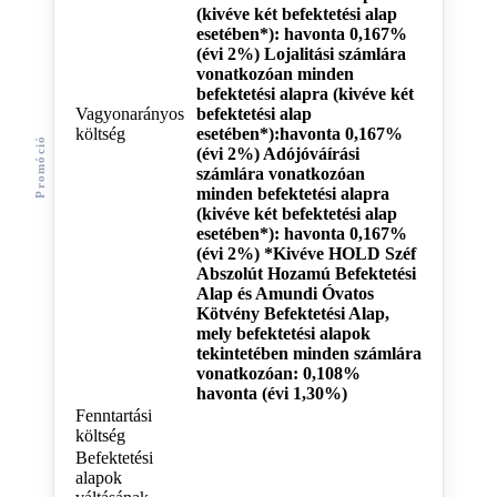
(kivéve két befektetési alap
esetében*): havonta 0,167%
(évi 2%) Lojalitási számlára
vonatkozóan minden
befektetési alapra (kivéve két
Vagyonarányos
befektetési alap
költség
esetében*):havonta 0,167%
Promóció
(évi 2%) Adójóváírási
számlára vonatkozóan
minden befektetési alapra
(kivéve két befektetési alap
esetében*): havonta 0,167%
(évi 2%) *Kivéve HOLD Széf
Abszolút Hozamú Befektetési
Alap és Amundi Óvatos
Kötvény Befektetési Alap,
mely befektetési alapok
tekintetében minden számlára
vonatkozóan: 0,108%
havonta (évi 1,30%)
Fenntartási
költség
Befektetési
alapok