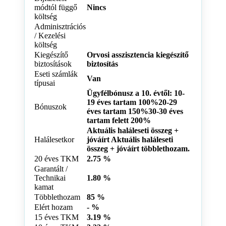
módtól függő
Nincs
költség
Adminisztrációs
/ Kezelési
költség
Kiegészítő
Orvosi asszisztencia kiegészítő
biztosítások
biztosítás
Eseti számlák
Van
típusai
Ügyfélbónusz a 10. évtől: 10-
19 éves tartam 100%20-29
Bónuszok
éves tartam 150%30-30 éves
tartam felett 200%
Aktuális haláleseti összeg +
Halálesetkor
jóváírt Aktuális haláleseti
összeg + jóváírt többlethozam.
20 éves TKM
2.75 %
Garantált /
Technikai
1.80 %
kamat
Többlethozam
85 %
Elért hozam
- %
15 éves TKM
3.19 %