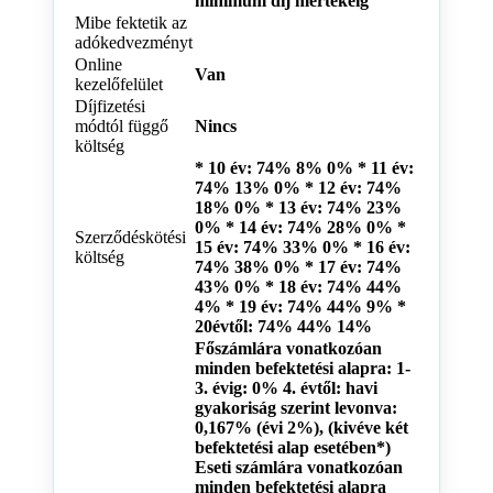
minimum díj mértékéig
Mibe fektetik az
adókedvezményt
Online
Van
kezelőfelület
Díjfizetési
módtól függő
Nincs
költség
* 10 év: 74% 8% 0% * 11 év:
74% 13% 0% * 12 év: 74%
18% 0% * 13 év: 74% 23%
0% * 14 év: 74% 28% 0% *
Szerződéskötési
15 év: 74% 33% 0% * 16 év:
költség
74% 38% 0% * 17 év: 74%
43% 0% * 18 év: 74% 44%
4% * 19 év: 74% 44% 9% *
20évtől: 74% 44% 14%
Főszámlára vonatkozóan
minden befektetési alapra: 1-
3. évig: 0% 4. évtől: havi
gyakoriság szerint levonva:
0,167% (évi 2%), (kivéve két
befektetési alap esetében*)
Eseti számlára vonatkozóan
minden befektetési alapra