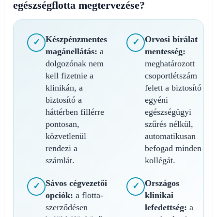
egészségflotta megtervezése?
Készpénzmentes
Orvosi bírálat
✓
✓
magánellátás:
a
mentesség:
dolgozónak nem
meghatározott
kell fizetnie a
csoportlétszám
klinikán, a
felett a biztosító
biztosító a
egyéni
háttérben fillérre
egészségügyi
pontosan,
szűrés nélkül,
közvetlenül
automatikusan
rendezi a
befogad minden
számlát.
kollégát.
Sávos cégvezetői
Országos
✓
✓
opciók:
a flotta-
klinikai
szerződésen
lefedettség:
a