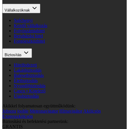
Vállalkozóknak
Széchenyi
Kezdő vállalkozás
Folyószámlahitel
Beruházási hitel
Forgóeszközhitel
Biztosítás
Hitelfedezeti
Lakásbiztosítás
Balesetbiztosítás
Életbiztosítás
Nyugdíjbiztosítás
Casco • Kötelező
Utasbiztosítás
Akikkel folyamatosan együttműködünk:
Jobsora
jooble
Meteonavigator
Hírnavigátor
Akölcsön
Expresszkölcsön
Biztosítási és befektetési partnerünk:
GRANTIS