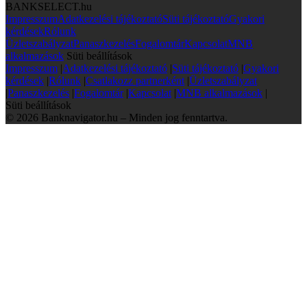
BANKSELECT.hu
Impresszum
Adatkezelési tájékoztató
Süti tájékoztató
Gyakori
kérdések
Rólunk
Üzletszabályzat
Panaszkezelés
Fogalomtár
Kapcsolat
MNB
alkalmazások
Süti beállítások
Impresszum
|
Adatkezelési tájékoztató
|
Süti tájékoztató
|
Gyakori
kérdések
|
Rólunk
|
Csatlakozz partnerként
|
Üzletszabályzat
|
Panaszkezelés
|
Fogalomtár
|
Kapcsolat
|
MNB alkalmazások
|
Süti beállítások
© 2026 Banknavigator.hu – Minden jog fenntartva.