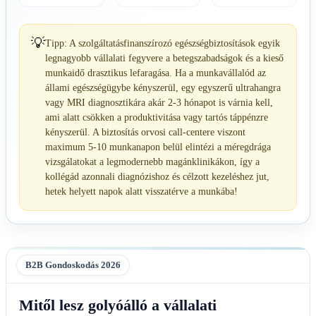
💡
Tipp: A szolgáltatásfinanszírozó egészségbiztosítások egyik
legnagyobb vállalati fegyvere a betegszabadságok és a kieső
munkaidő drasztikus lefaragása. Ha a munkavállalód az
állami egészségügybe kényszerül, egy egyszerű ultrahangra
vagy MRI diagnosztikára akár 2-3 hónapot is várnia kell,
ami alatt csökken a produktivitása vagy tartós táppénzre
kényszerül. A biztosítás orvosi call-centere viszont
maximum 5-10 munkanapon belül elintézi a méregdrága
vizsgálatokat a legmodernebb magánklinikákon, így a
kollégád azonnali diagnózishoz és célzott kezeléshez jut,
hetek helyett napok alatt visszatérve a munkába!
B2B Gondoskodás 2026
Mitől lesz golyóálló a vállalati