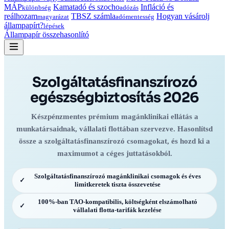
MÁP
Kamatadó és szocho
Infláció és
különbség
adózás
reálhozam
TBSZ számla
Hogyan vásárolj
magyarázat
adómentesség
állampapírt?
lépések
Állampapír összehasonlító
Szolgáltatásfinanszírozó
egészségbiztosítás 2026
Készpénzmentes prémium magánklinikai ellátás a
munkatársaidnak, vállalati flottában szervezve. Hasonlítsd
össze a szolgáltatásfinanszírozó csomagokat, és hozd ki a
maximumot a céges juttatásokból.
Szolgáltatásfinanszírozó magánklinikai csomagok és éves
✓
limitkeretek tiszta összevetése
100%-ban TAO-kompatibilis, költségként elszámolható
✓
vállalati flotta-tarifák kezelése