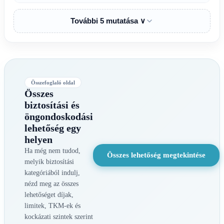
További 5 mutatása ∨
Összefoglaló oldal
Összes
biztosítási és
öngondoskodási
lehetőség egy
helyen
Ha még nem tudod,
Összes lehetőség megtekintése
melyik biztosítási
kategóriából indulj,
nézd meg az összes
lehetőséget díjak,
limitek, TKM-ek és
kockázati szintek szerint