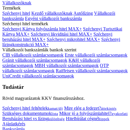
Vállalkozóknak
Termékek
Széchenyi hitel
Kezdő vállalkozóknak
Autólízing
Vállalkozói
bankszámla
Egyéni vállalkozói bankszámla
Széchenyi hitel termékek
Széchenyi Kártya folyószámla hitel MAX+
Széchenyi Turisztikai
Kártya MAX+
Széchenyi likviditási hitel MAX+
Széchenyi
beruházási hitel MAX+
Széchenyi mikrohitel MAX+
Széchenyi
lízingkonstrukció MAX+
Vállalkozói bankszámlák bankok szerint
CIB vállalkozói számlacsomagok
Erste vállalkozói számlacsomagok
Gránit vállalkozói számlacsomagok
K&H vállalkozói
számlacsomagok
MBH vállalkozói számlacsomagok
OTP
vállalkozói számlacsomagok
Raiffeisen vállalkozói számlacsomagok
UniCredit vállalkozói számlacsomagok
Tudástár
Rövid magyarázatok KKV finanszírozáshoz.
Széchenyi hitel feltételek
Mire elég a fedezet?
kamat/díj
áttekintés
Szükséges dokumentumok
Mikor jó a folyószámlahitel?
lista
gyakorlati
Beruházási hitel vs lízing
Hitelbírálat cégnél
különbség
tippek
Ajánlatkérés
Bankszámla