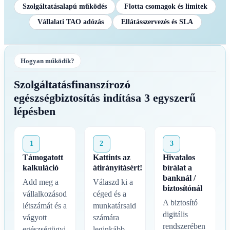
Szolgáltatásalapú működés
Flotta csomagok és limitek
Vállalati TAO adózás
Ellátásszervezés és SLA
Hogyan működik?
Szolgáltatásfinanszírozó
egészségbiztosítás indítása 3 egyszerű
lépésben
1
2
3
Támogatott
Kattints az
Hivatalos
kalkuláció
átirányításért!
bírálat a
banknál /
Add meg a
Válaszd ki a
biztosítónál
vállalkozásod
céged és a
A biztosító
létszámát és a
munkatársaid
digitális
vágyott
számára
rendszerében
egészségügyi
leginkább