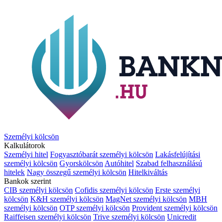
Személyi kölcsön
Kalkulátorok
Személyi hitel
Fogyasztóbarát személyi kölcsön
Lakásfelújítási
személyi kölcsön
Gyorskölcsön
Autóhitel
Szabad felhasználású
hitelek
Nagy összegű személyi kölcsön
Hitelkiváltás
Bankok szerint
CIB személyi kölcsön
Cofidis személyi kölcsön
Erste személyi
kölcsön
K&H személyi kölcsön
MagNet személyi kölcsön
MBH
személyi kölcsön
OTP személyi kölcsön
Provident személyi kölcsön
Raiffeisen személyi kölcsön
Trive személyi kölcsön
Unicredit