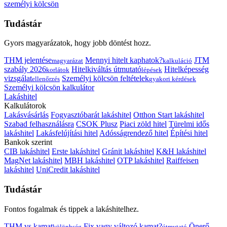
személyi kölcsön
Tudástár
Gyors magyarázatok, hogy jobb döntést hozz.
THM jelentése
Mennyi hitelt kaphatok?
JTM
magyarázat
kalkuláció
szabály 2026
Hitelkiváltás útmutató
Hitelképesség
korlátok
lépések
vizsgálat
Személyi kölcsön feltételek
ellenőrzés
gyakori kérdések
Személyi kölcsön kalkulátor
Lakáshitel
Kalkulátorok
Lakásvásárlás
Fogyasztóbarát lakáshitel
Otthon Start lakáshitel
Szabad felhasználásra
CSOK Plusz
Piaci zöld hitel
Türelmi idős
lakáshitel
Lakásfelújítási hitel
Adósságrendező hitel
Építési hitel
Bankok szerint
CIB lakáshitel
Erste lakáshitel
Gránit lakáshitel
K&H lakáshitel
MagNet lakáshitel
MBH lakáshitel
OTP lakáshitel
Raiffeisen
lakáshitel
UniCredit lakáshitel
Tudástár
Fontos fogalmak és tippek a lakáshitelhez.
THM vs kamat
Fix vagy változó kamat?
Önerő
különbség
útmutató