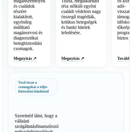
magánszemélyek
Tiszta, megtakarítási
os köz
és családok
rész nélküli egyéni
adó-
részére
családi védelem nagy
visszaté
kialakított,
összegű tragédiák,
támogato
egyénileg
kritikus betegségek
időskor
indítható
és banki hitelek
tőkeépít
magánorvosi és
lefedésére.
progra
diagnosztikai
biztos j
betegbiztosítási
csomagok.
Megnyitás ↗
Megnyitás ↗
Tovább
Vesd össze a
csomagokat a teljes
biztosítási kínálattal
Szeretnéd látni, hogy a
vállalati
szolgáltatásfinanszírozó
egészségbiztosítások