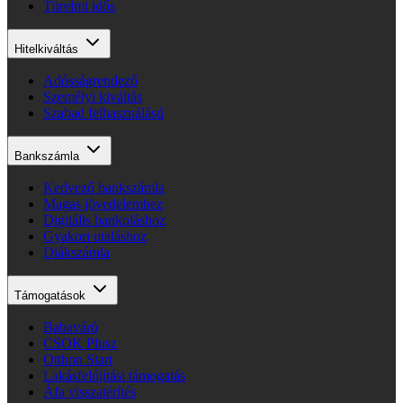
Türelmi idős
Hitelkiváltás
Adósságrendező
Személyi kiváltás
Szabad felhasználású
Bankszámla
Kedvező bankszámla
Magas jövedelemhez
Digitális bankoláshoz
Gyakori utaláshoz
Diákszámla
Támogatások
Babaváró
CSOK Plusz
Otthon Start
Lakásfelújítási támogatás
Áfa visszatérítés