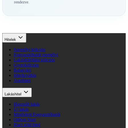
rendezve.
Hitelek
Személyi kölcsön
Fogyasztóbarát személyi
Lakásfelújítási kölcsön
Gyorskölcsön
Babaváró
Hitelkiváltás
Autóhitel
Lakáshitel
Használt lakás
Új lakás
Minősített Fogyasztóbarát
Otthon Start
Piaci zöld hitel