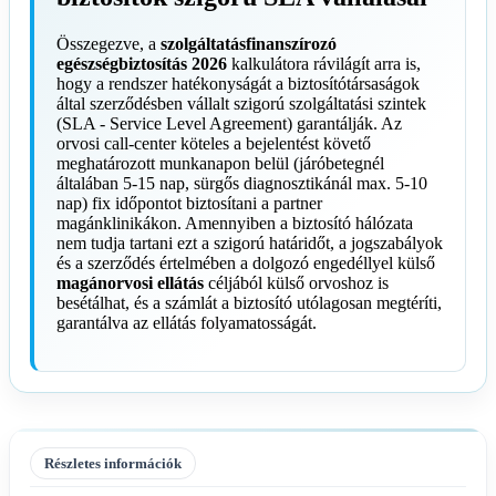
Összegezve, a
szolgáltatásfinanszírozó
egészségbiztosítás 2026
kalkulátora rávilágít arra is,
hogy a rendszer hatékonyságát a biztosítótársaságok
által szerződésben vállalt szigorú szolgáltatási szintek
(SLA - Service Level Agreement) garantálják. Az
orvosi call-center köteles a bejelentést követő
meghatározott munkanapon belül (járóbetegnél
általában 5-15 nap, sürgős diagnosztikánál max. 5-10
nap) fix időpontot biztosítani a partner
magánklinikákon. Amennyiben a biztosító hálózata
nem tudja tartani ezt a szigorú határidőt, a jogszabályok
és a szerződés értelmében a dolgozó engedéllyel külső
magánorvosi ellátás
céljából külső orvoshoz is
besétálhat, és a számlát a biztosító utólagosan megtéríti,
garantálva az ellátás folyamatosságát.
Részletes információk