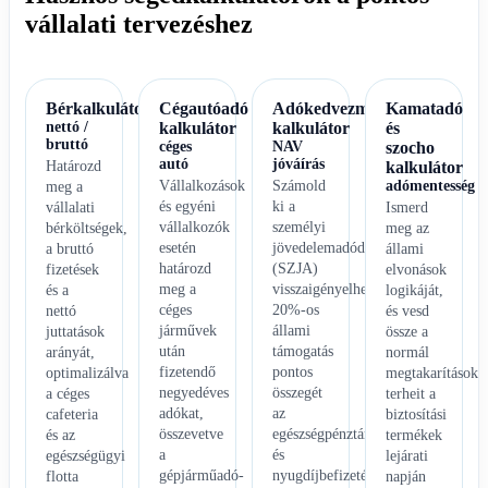
vállalati tervezéshez
Bérkalkulátor
Cégautóadó
Adókedvezmény
Kamatadó
nettó /
kalkulátor
kalkulátor
és
bruttó
céges
NAV
szocho
autó
jóváírás
Határozd
kalkulátor
Vállalkozások
Számold
adómentesség
meg a
és egyéni
ki a
vállalati
Ismerd
vállalkozók
személyi
bérköltségek,
meg az
esetén
jövedelemadódból
a bruttó
állami
határozd
(SZJA)
fizetések
elvonások
meg a
visszaigényelhető
és a
logikáját,
céges
20%-os
nettó
és vesd
járművek
állami
juttatások
össze a
után
támogatás
arányát,
normál
fizetendő
pontos
optimalizálva
megtakarítások
negyedéves
összegét
a céges
terheit a
adókat,
az
cafeteria
biztosítási
összevetve
egészségpénztári
és az
termékek
a
és
egészségügyi
lejárati
gépjárműadó-
nyugdíjbefizetéseid
flotta
napján