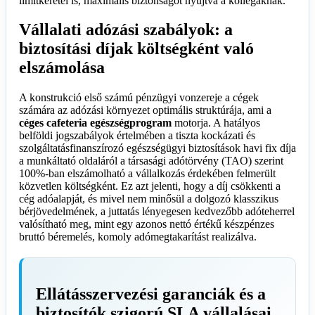
limitkeretei is, maximális biztonságot nyújtva a kollégáknak.
Vállalati adózási szabályok: a
biztosítási díjak költségként való
elszámolása
A konstrukció első számú pénzügyi vonzereje a cégek
számára az adózási környezet optimális struktúrája, ami a
céges cafeteria egészségprogram
motorja. A hatályos
belföldi jogszabályok értelmében a tiszta kockázati és
szolgáltatásfinanszírozó egészségügyi biztosítások havi fix díja
a munkáltató oldaláról a társasági adótörvény (TAO) szerint
100%-ban elszámolható a vállalkozás érdekében felmerült
közvetlen költségként. Ez azt jelenti, hogy a díj csökkenti a
cég adóalapját, és mivel nem minősül a dolgozó klasszikus
bérjövedelmének, a juttatás lényegesen kedvezőbb adóteherrel
valósítható meg, mint egy azonos nettó értékű készpénzes
bruttó béremelés, komoly adómegtakarítást realizálva.
Ellátásszervezési garanciák és a
biztosítók szigorú SLA vállalásai