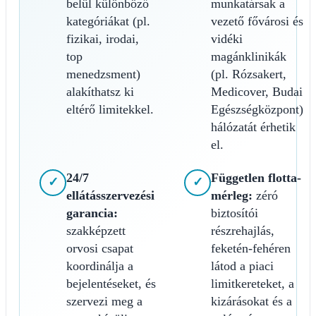
belül különböző
munkatársak a
kategóriákat (pl.
vezető fővárosi és
fizikai, irodai,
vidéki
top
magánklinikák
menedzsment)
(pl. Rózsakert,
alakíthatsz ki
Medicover, Budai
eltérő limitekkel.
Egészségközpont)
hálózatát érhetik
el.
24/7
Független flotta-
✓
✓
ellátásszervezési
mérleg:
zéró
garancia:
biztosítói
szakképzett
részrehajlás,
orvosi csapat
feketén-fehéren
koordinálja a
látod a piaci
bejelentéseket, és
limitkereteket, a
szervezi meg a
kizárásokat és a