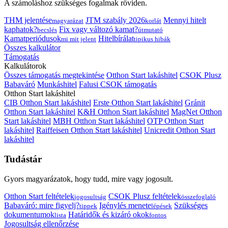
A számoláshoz szükséges fogalmak röviden.
THM jelentése
JTM szabály 2026
Mennyi hitelt
magyarázat
korlát
kaphatok?
Fix vagy változó kamat?
becslés
útmutató
Kamatperiódusok
Hitelbírálat
mi mit jelent
tipikus hibák
Összes kalkulátor
Támogatás
Kalkulátorok
Összes támogatás megtekintése
Otthon Start lakáshitel
CSOK Plusz
Babaváró
Munkáshitel
Falusi CSOK támogatás
Otthon Start lakáshitel
CIB Otthon Start lakáshitel
Erste Otthon Start lakáshitel
Gránit
Otthon Start lakáshitel
K&H Otthon Start lakáshitel
MagNet Otthon
Start lakáshitel
MBH Otthon Start lakáshitel
OTP Otthon Start
lakáshitel
Raiffeisen Otthon Start lakáshitel
Unicredit Otthon Start
lakáshitel
Tudástár
Gyors magyarázatok, hogy tudd, mire vagy jogosult.
Otthon Start feltételek
CSOK Plusz feltételek
jogosultság
összefoglaló
Babaváró: mire figyelj?
Igénylés menete
Szükséges
tippek
lépések
dokumentumok
Határidők és kizáró okok
lista
fontos
Jogosultság ellenőrzése