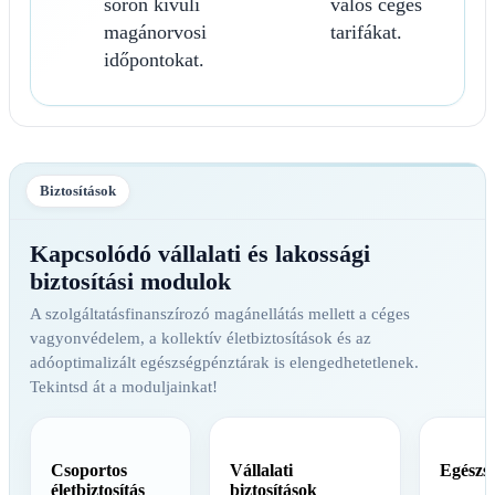
soron kívüli
valós céges
magánorvosi
tarifákat.
időpontokat.
Biztosítások
Kapcsolódó vállalati és lakossági
biztosítási modulok
A szolgáltatásfinanszírozó magánellátás mellett a céges
vagyonvédelem, a kollektív életbiztosítások és az
adóoptimalizált egészségpénztárak is elengedhetetlenek.
Tekintsd át a moduljainkat!
Csoportos
Vállalati
Egészs
életbiztosítás
biztosítások