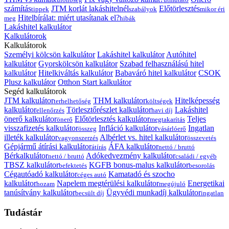
számítás
JTM korlát lakáshitelnél
Előtörlesztés
tippek
szabályok
mikor éri
Hitelbírálat: miért utasítanak el?
meg
hibák
Lakáshitel kalkulátor
Kalkulátorok
Kalkulátorok
Személyi kölcsön kalkulátor
Lakáshitel kalkulátor
Autóhitel
kalkulátor
Gyorskölcsön kalkulátor
Szabad felhasználású hitel
kalkulátor
Hitelkiváltás kalkulátor
Babaváró hitel kalkulátor
CSOK
Plusz kalkulátor
Otthon Start kalkulátor
Segéd kalkulátorok
JTM kalkulátor
THM kalkulátor
Hitelképesség
terhelhetőség
költségek
kalkulátor
Törlesztőrészlet kalkulátor
Lakáshitel
ellenőrzés
havi díj
önerő kalkulátor
Előtörlesztés kalkulátor
Teljes
önerő
megtakarítás
visszafizetés kalkulátor
Infláció kalkulátor
Ingatlan
összeg
vásárlóerő
illeték kalkulátor
Albérlet vs. hitel kalkulátor
vagyonszerzés
összevetés
Gépjármű átírási kalkulátor
ÁFA kalkulátor
átírás
nettó / bruttó
Bérkalkulátor
Adókedvezmény kalkulátor
nettó / bruttó
családi / egyéb
TBSZ kalkulátor
KGFB bonus-malus kalkulátor
befektetés
besorolás
Cégautóadó kalkulátor
Kamatadó és szocho
céges autó
kalkulátor
Napelem megtérülési kalkulátor
Energetikai
hozam
megújuló
tanúsítvány kalkulátor
Ügyvédi munkadíj kalkulátor
becsült díj
ingatlan
Tudástár