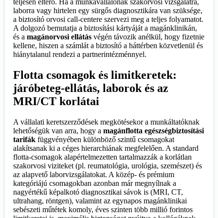
teljesen eltérő. Ha a munkavállalónak szakorvosi vizsgálatra,
laborra vagy hirtelen egy sürgős diagnosztikára van szüksége,
a biztosító orvosi call-centere szervezi meg a teljes folyamatot.
A dolgozó bemutatja a biztosítási kártyáját a magánklinikán,
és a
magánorvosi ellátás
végén távozik anélkül, hogy fizetnie
kellene, hiszen a számlát a biztosító a háttérben közvetlenül és
hiánytalanul rendezi a partnerintézménnyel.
Flotta csomagok és limitkeretek:
járóbeteg-ellátás, laborok és az
MRI/CT korlátai
A vállalati keretszerződések megkötésekor a munkáltatóknak
lehetőségük van arra, hogy a
magánflotta egészségbiztosítási
tarifák
függvényében különböző szintű csomagokat
alakítsanak ki a céges hierarchiának megfelelően. A standard
flotta-csomagok alapértelmezetten tartalmazzák a korlátlan
szakorvosi viziteket (pl. reumatológia, urológia, szemészet) és
az alapvető laborvizsgálatokat. A közép- és prémium
kategóriájú csomagokban azonban már megnyílnak a
nagyértékű képalkotó diagnosztikai sávok is (MRI, CT,
ultrahang, röntgen), valamint az egynapos magánklinikai
sebészeti műtétek komoly, éves szinten több millió forintos