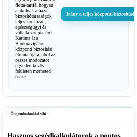
flotta-tarifái hogyan
alakulnak a hazai
Irány a teljes központi biztosítási
biztosítótársaságok
teljes kockázati,
egészségügyi és
vállalkozói piacán?
Kattints át a
Banknavigátor
központi biztosítási
útmutatójára, ahol az
összes módozatot
egyetlen közös
felületen mérheted
össze.
Öngondoskodási siló
Hasznos segédkalkulátorok a pontos