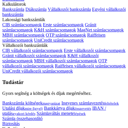
Kalkulátorok
Bankszámla
Diákszámla
Vállalkozói bankszámla
Egyéni vállalkozói
bankszámla
Lakossági bankszámlák
CIB számlacsomagok
Erste számlacsomagok
Gránit
számlacsomagok
K&H számlacsomagok
MagNet számlacsomagok
MBH számlacsomagok
OTP számlacsomagok
Raiffeisen
számlacsomagok
UniCredit számlacsomagok
Vállalkozói bankszámlák
CIB vállalkozói számlacsomagok
Erste vállalkozói számlacsomagok
Gránit vállalkozói számlacsomagok
K&H vállalkozói
számlacsomagok
MBH vállalkozói számlacsomagok
OTP
vállalkozói számlacsomagok
Raiffeisen vállalkozói számlacsomagok
UniCredit vállalkozói számlacsomagok
Tudástár
Gyors segítség a költségek és díjak megértéséhez.
Bankszámla költségek
Ingyenes számlavezetés
magyarázat
feltételek
Utalási díjak
Bankkártya díjak
IBAN /
mire figyelj
összevetés
utalás
Számlaváltás menete
gyakori kérdés
lépések
Számla összehasonlító
Biztosítás