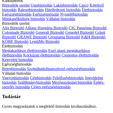
Kalkulátorok
Biztosítók szerint
Utasbiztosítás
Lakásbiztosítás
Casco
Kötelező
biztosítás
Balesetbiztosítás
Hitelfedezeti biztosítás
Életbiztosítás
Egészségbiztosítás
Egészségpénztár
Nyugdíjbiztosítás
Munkanélküliség biztosítás
Vállalati biztosítás
Biztosítók szerint
Alfa Biztosító
Allianz Hungária Biztosító
CIG Pannónia Biztosító
Colonnade Biztosító
Generali Biztosító
Genertel Biztosító
Gránit
Biztosító
GRAWE Biztosító
Groupama Biztosító
K&H Biztosító
KÖBE Biztosító
LegitiMo Biztosító
Életbiztosítás
Megtakarításos életbiztosítás
Euró alapú megtakarításos
életbiztosítás
Kockázati életbiztosítás
Csoportos életbiztosítás
Kegyeleti biztosítás
Egészségbiztosítás
Betegbiztosítás
Szolgáltatásfinanszírozó egészségbiztosítás
Vállalati biztosítás
Vagyonbiztosítás
Gépbiztosítás
Felelősségbiztosítás
Jogvédelmi
biztosítás
Szállítmánybiztosítás
Mezőgazdasági biztosítás
Építés-
szerelés biztosítás
Céges egészségbiztosítás
Tudástár
Gyors magyarázatok a megfelelő biztosítás kiválasztásához.