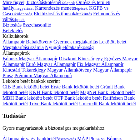
Mire figyelj biztosításkötésnél?
Önrész és területi
alapok
hatály
Kárrendezés menete
KGFB vs
magyarázat
lépések
Casco
Életbiztosítás típusok
Felmondás és
különbség
áttekintés
váltás
tippek
Biztosítás összehasonlító
Befektetés
Kalkulátorok
Állampapír
Babakötvény
Gyermek megtakarítás
Lekötött betét
Megtakarítási számla
Nyugdíj előtakarékosság
Állampapírok
Bónusz Magyar Állampapír
Diszkont Kincstárjegy
Egyéves Magyar
Állampapír
Euró Magyar Állampapír
Fix Magyar Állampapír
Kincstári Takarékjegy
Magyar Államkötvény
Magyar Állampapír
Plusz
Prémium Magyar Állampapír
Lekötött betét bankok szerint
CIB Bank lekötött betét
Erste Bank lekötött betét
Gránit Bank
lekötött betét
K&H Bank lekötött betét
MagNet Bank lekötött betét
MBH Bank lekötött betét
OTP Bank lekötött betét
Raiffeisen Bank
lekötött betét
Trive Bank lekötött betét
Unicredit Bank lekötött betét
Tudástár
Gyors magyarázatok a biztonságos megtakarításhoz.
Állampapír vagy bankbetét?
MÁP Plusz vs Bónusz
összevetés