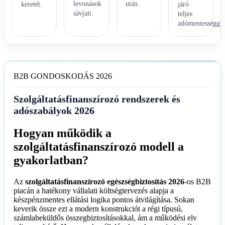
levonások
után.
keretét.
járó
sávjait.
teljes
adómentességgel
B2B GONDOSKODÁS 2026
Szolgáltatásfinanszírozó rendszerek és
adószabályok 2026
Hogyan működik a
szolgáltatásfinanszírozó modell a
gyakorlatban?
Az
szolgáltatásfinanszírozó egészségbiztosítás 2026
-os B2B
piacán a hatékony vállalati költségtervezés alapja a
készpénzmentes ellátási logika pontos átvilágítása. Sokan
keverik össze ezt a modern konstrukciót a régi típusú,
számlabeküldős összegbiztosításokkal, ám a működési elv