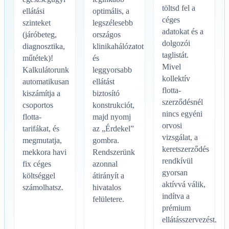
töltsd fel a
ellátási
optimális, a
céges
szinteket
legszélesebb
adatokat és a
(járóbeteg,
országos
dolgozói
diagnosztika,
klinikahálózatot
taglistát.
műtétek)!
és
Mivel
Kalkulátorunk
leggyorsabb
kollektív
automatikusan
ellátást
flotta-
kiszámítja a
biztosító
szerződésnél
csoportos
konstrukciót,
nincs egyéni
flotta-
majd nyomj
orvosi
tarifákat, és
az „Érdekel”
vizsgálat, a
megmutatja,
gombra.
keretszerződés
mekkora havi
Rendszerünk
rendkívül
fix céges
azonnal
gyorsan
költséggel
átirányít a
aktívvá válik,
számolhatsz.
hivatalos
indítva a
felületere.
prémium
ellátásszervezést.