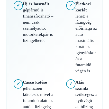
Új és használt
Életkori
✓
✓
gépjármű is
korlát
finanszírozható –
lehet: a
nem csak
lízingcég
személyautó,
előírhatja az
motorkerékpár is
autó
lízingelhető.
maximális
korát az
igényléskor
és a
futamidő
végén is.
Casco kötése
Áfás
✓
✓
jellemzően
számla
kötelező, mivel a
szükséges: a
futamidő alatt az
nyíltvégű
autó a lízingcég
autólízing