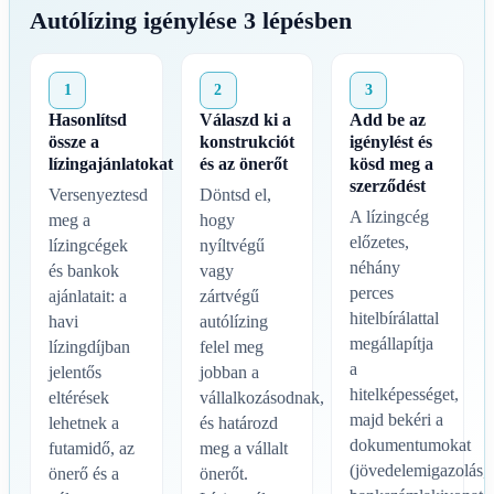
Autólízing igénylése 3 lépésben
1
2
3
Hasonlítsd
Válaszd ki a
Add be az
össze a
konstrukciót
igénylést és
lízingajánlatokat
és az önerőt
kösd meg a
szerződést
Versenyeztesd
Döntsd el,
A lízingcég
meg a
hogy
előzetes,
lízingcégek
nyíltvégű
néhány
és bankok
vagy
perces
ajánlatait: a
zártvégű
hitelbírálattal
havi
autólízing
megállapítja
lízingdíjban
felel meg
a
jelentős
jobban a
hitelképességet,
eltérések
vállalkozásodnak,
majd bekéri a
lehetnek a
és határozd
dokumentumokat
futamidő, az
meg a vállalt
(jövedelemigazolás,
önerő és a
önerőt.