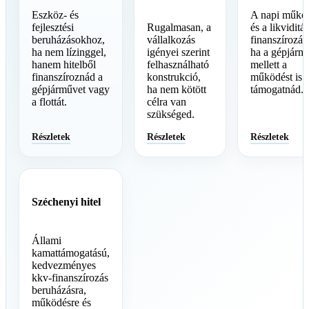
Eszköz- és
A napi műkö
fejlesztési
Rugalmasan, a
és a likviditás
beruházásokhoz,
vállalkozás
finanszírozás
ha nem lízinggel,
igényei szerint
ha a gépjárm
hanem hitelből
felhasználható
mellett a
finanszíroznád a
konstrukció,
működést is
gépjárművet vagy
ha nem kötött
támogatnád.
a flottát.
célra van
szükséged.
Részletek
Részletek
Részletek
Széchenyi hitel
Állami
kamattámogatású,
kedvezményes
kkv-finanszírozás
beruházásra,
működésre és