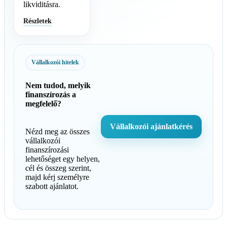
likviditásra.
Részletek
Vállalkozói hitelek
Nem tudod, melyik
finanszírozás a
megfelelő?
Vállalkozói ajánlatkérés
Nézd meg az összes
vállalkozói
finanszírozási
lehetőséget egy helyen,
cél és összeg szerint,
majd kérj személyre
szabott ajánlatot.