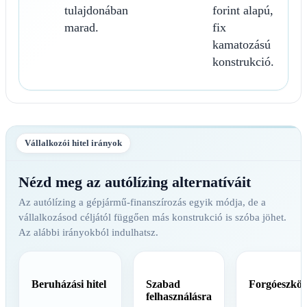
tulajdonában
forint alapú,
marad.
fix
kamatozású
konstrukció.
Vállalkozói hitel irányok
Nézd meg az autólízing alternatíváit
Az autólízing a gépjármű-finanszírozás egyik módja, de a
vállalkozásod céljától függően más konstrukció is szóba jöhet.
Az alábbi irányokból indulhatsz.
Beruházási hitel
Szabad
Forgóeszköz
felhasználásra