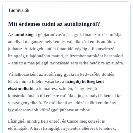
Tudnivalók
Mit érdemes tudni az autólízingről?
Az
autólízing
a gépjárművásárlás egyik finanszírozási módja,
amellyel magánszemélyként és vállalkozásként is autóhoz
juthatsz. A lízingelt autó a futamidő végéig a finanszírozó
lízingcég tulajdonában marad, te üzembentartóként használod
– emiatt a más jellegű tartozásaid sem terhelhetők rá az autóra.
Vállalkozásként az autólízing gyakran kedvezőbb döntés
lehet, mint a hitelre vásárlás: a
lízingdíj költségként
elszámolható
, a kamatrész szintén, és nyíltvégű
konstrukciónál a tőkerészre eső áfa a jogszabályi feltételekkel
visszaigényelhető. Ez csökkenti az adózás előtti eredményt,
így alacsonyabb költséggel juthatsz autóhoz.
Lízingnél mindig kell önerő, és Casco megkötését is
előírhatják. A havi lízingdíjban jelentős eltérések lehetnek,