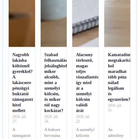
Nagyobb
Szabad
Alacsony
Kamatadómente
lakásba
felhasználású
törlesztő,
megtakarítások:
költöznél
jelzáloghitel:
magas
hol
gyerekkel?
mikor
teljes
maradhat
A
olcsóbb,
visszafizetés:
több pénz
lakáscsere
mint a
így nézd
nálad
pénzügyi
személyi
át a
legálisan
buktatói
kölcsön,
személyi
és
támogatott
és mikor
kölcsön
egyszerűen?
hitel
túl nagy
valódi
2026. júl.
mellett
kockázat?
árát
21.
2026. júl.
2026. júl.
2026. júl.
27.
24.
22.
A
A fedezet
A személyi
Az
támogatott
bevonása
kölcsön
adóelőny