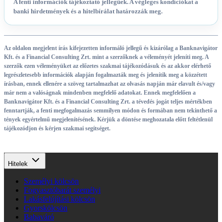
A fenti információk tájékoztató jellegűek. A végleges kondíciókat a
banki hirdetmények és a hitelbírálat határozzák meg.
Az oldalon megjelent írás kifejezetten informáló jellegű és kizárólag a Banknavigátor
Kft. és a Financial Consulting Zrt. mint a szerzőknek a véleményét jeleníti meg. A
szerzők ezen véleményüket az előzetes szakmai tájékozódásuk és az akkor elérhető
legrészletesebb információk alapján fogalmazták meg és jelenítik meg a közzétett
írásban, ennek ellenére a szöveg tartalmazhat az olvasás napján már elavult és/vagy
már nem a valóságnak mindenben megfelelő adatokat. Ennek megfelelően a
Banknavigátor Kft. és a Financial Consulting Zrt. a tévedés jogát teljes mértékben
fenntartják, a fenti megfogalmazás semmilyen módon és formában nem tekinthető a
tények egyértelmű megjelenítésének. Kérjük a döntése meghozatala előtt feltétlenül
tájékozódjon és kérjen szakmai segítséget.
Hitelek
Személyi kölcsön
Fogyasztóbarát személyi
Lakásfelújítási kölcsön
Gyorskölcsön
Babaváró