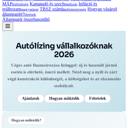
MÁP
Kamatadó és szocho
Infláció és
különbség
adózás
reálhozam
TBSZ számla
Hogyan vásárolj
magyarázat
adómentesség
állampapírt?
lépések
Állampapír összehasonlító
Autólízing vállalkozóknak
2026
Céges autó finanszírozása lízinggel: új és használt jármű
esetén is elérhető, önerő mellett. Nézd meg a nyílt és zárt
végű konstrukció különbségét, a költségeket és az elszámolás
szabályait.
Ajánlatok
Hogyan működik
Feltételek
Hogyan működik?