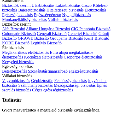
Kalkulátorok
Biztosítók szerint
Utasbiztosítás
Lakásbiztosítás
Casco
Kötelező
biztosítás
Balesetbiztosítás
Hitelfedezeti biztosítás
Életbiztosítás
Egészségbiztosítás
Egészségpénztár
Nyugdíjbiztosítás
Munkanélküliség biztosítás
Vállalati biztosítás
Biztosítók szerint
Alfa Biztosító
Allianz Hungária Biztosító
CIG Pannónia Biztosító
Colonnade Biztosító
Generali Biztosító
Genertel Biztosító
Gránit
Biztosító
GRAWE Biztosító
Groupama Biztosító
K&H Biztosító
KÖBE Biztosító
LegitiMo Biztosító
Életbiztosítás
Megtakarításos életbiztosítás
Euró alapú megtakarításos
életbiztosítás
Kockázati életbiztosítás
Csoportos életbiztosítás
Kegyeleti biztosítás
Egészségbiztosítás
Betegbiztosítás
Szolgáltatásfinanszírozó egészségbiztosítás
Vállalati biztosítás
Vagyonbiztosítás
Gépbiztosítás
Felelősségbiztosítás
Jogvédelmi
biztosítás
Szállítmánybiztosítás
Mezőgazdasági biztosítás
Építés-
szerelés biztosítás
Céges egészségbiztosítás
Tudástár
Gyors magyarázatok a megfelelő biztosítás kiválasztásához.