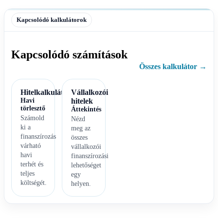
Kapcsolódó kalkulátorok
Kapcsolódó számítások
Összes kalkulátor →
Hitelkalkulátor
Vállalkozói
Havi
hitelek
törlesztő
Áttekintés
Számold
Nézd
ki a
meg az
finanszírozás
összes
várható
vállalkozói
havi
finanszírozási
terhét és
lehetőséget
teljes
egy
költségét.
helyen.