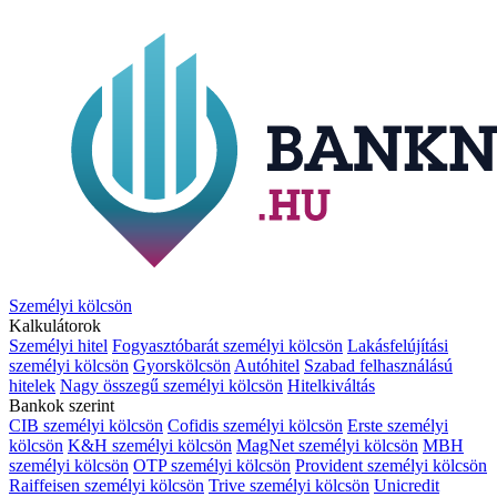
Személyi kölcsön
Kalkulátorok
Személyi hitel
Fogyasztóbarát személyi kölcsön
Lakásfelújítási
személyi kölcsön
Gyorskölcsön
Autóhitel
Szabad felhasználású
hitelek
Nagy összegű személyi kölcsön
Hitelkiváltás
Bankok szerint
CIB személyi kölcsön
Cofidis személyi kölcsön
Erste személyi
kölcsön
K&H személyi kölcsön
MagNet személyi kölcsön
MBH
személyi kölcsön
OTP személyi kölcsön
Provident személyi kölcsön
Raiffeisen személyi kölcsön
Trive személyi kölcsön
Unicredit