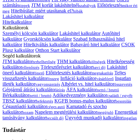
számítás
JTM korlát lakáshitelnél
Előtörlesztés
tippek
szabályok
mikor éri
Hitelbírálat: miért utasítanak el?
meg
hibák
Lakáshitel kalkulátor
Hitelkalkulátor
Kalkulátorok
Személyi kölcsön kalkulátor
Lakáshitel kalkulátor
Autóhitel
kalkulátor
Gyorskölcsön kalkulátor
Szabad felhasználású hitel
kalkulátor
Hitelkiváltás kalkulátor
Babaváró hitel kalkulátor
CSOK
Plusz kalkulátor
Otthon Start kalkulátor
Segéd kalkulátorok
JTM kalkulátor
THM kalkulátor
Hitelképesség
terhelhetőség
költségek
kalkulátor
Törlesztőrészlet kalkulátor
Lakáshitel
ellenőrzés
havi díj
önerő kalkulátor
Előtörlesztés kalkulátor
Teljes
önerő
megtakarítás
visszafizetés kalkulátor
Infláció kalkulátor
Ingatlan
összeg
vásárlóerő
illeték kalkulátor
Albérlet vs. hitel kalkulátor
vagyonszerzés
összevetés
Gépjármű átírási kalkulátor
ÁFA kalkulátor
átírás
nettó / bruttó
Bérkalkulátor
Adókedvezmény kalkulátor
nettó / bruttó
családi / egyéb
TBSZ kalkulátor
KGFB bonus-malus kalkulátor
befektetés
besorolás
Cégautóadó kalkulátor
Kamatadó és szocho
céges autó
kalkulátor
Napelem megtérülési kalkulátor
Energetikai
hozam
megújuló
tanúsítvány kalkulátor
Ügyvédi munkadíj kalkulátor
becsült díj
ingatlan
Tudástár