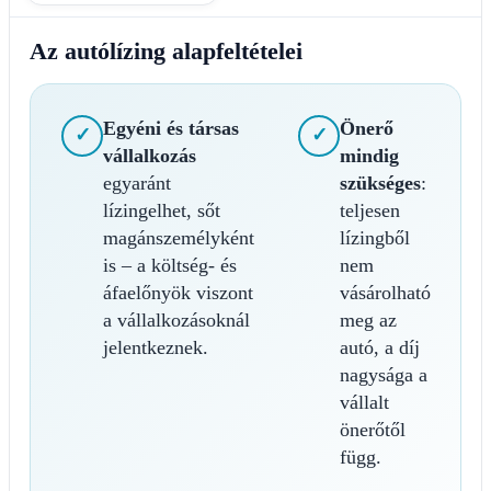
Az autólízing alapfeltételei
Egyéni és társas
Önerő
✓
✓
vállalkozás
mindig
egyaránt
szükséges
:
lízingelhet, sőt
teljesen
magánszemélyként
lízingből
is – a költség- és
nem
áfaelőnyök viszont
vásárolható
a vállalkozásoknál
meg az
jelentkeznek.
autó, a díj
nagysága a
vállalt
önerőtől
függ.