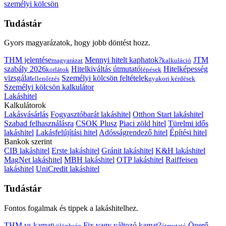
személyi kölcsön
Tudástár
Gyors magyarázatok, hogy jobb döntést hozz.
THM jelentése
Mennyi hitelt kaphatok?
JTM
magyarázat
kalkuláció
szabály 2026
Hitelkiváltás útmutató
Hitelképesség
korlátok
lépések
vizsgálat
Személyi kölcsön feltételek
ellenőrzés
gyakori kérdések
Személyi kölcsön kalkulátor
Lakáshitel
Kalkulátorok
Lakásvásárlás
Fogyasztóbarát lakáshitel
Otthon Start lakáshitel
Szabad felhasználásra
CSOK Plusz
Piaci zöld hitel
Türelmi idős
lakáshitel
Lakásfelújítási hitel
Adósságrendező hitel
Építési hitel
Bankok szerint
CIB lakáshitel
Erste lakáshitel
Gránit lakáshitel
K&H lakáshitel
MagNet lakáshitel
MBH lakáshitel
OTP lakáshitel
Raiffeisen
lakáshitel
UniCredit lakáshitel
Tudástár
Fontos fogalmak és tippek a lakáshitelhez.
THM vs kamat
Fix vagy változó kamat?
Önerő
különbség
útmutató