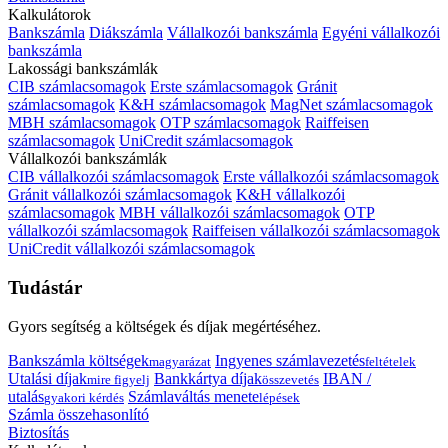
Kalkulátorok
Bankszámla
Diákszámla
Vállalkozói bankszámla
Egyéni vállalkozói
bankszámla
Lakossági bankszámlák
CIB számlacsomagok
Erste számlacsomagok
Gránit
számlacsomagok
K&H számlacsomagok
MagNet számlacsomagok
MBH számlacsomagok
OTP számlacsomagok
Raiffeisen
számlacsomagok
UniCredit számlacsomagok
Vállalkozói bankszámlák
CIB vállalkozói számlacsomagok
Erste vállalkozói számlacsomagok
Gránit vállalkozói számlacsomagok
K&H vállalkozói
számlacsomagok
MBH vállalkozói számlacsomagok
OTP
vállalkozói számlacsomagok
Raiffeisen vállalkozói számlacsomagok
UniCredit vállalkozói számlacsomagok
Tudástár
Gyors segítség a költségek és díjak megértéséhez.
Bankszámla költségek
Ingyenes számlavezetés
magyarázat
feltételek
Utalási díjak
Bankkártya díjak
IBAN /
mire figyelj
összevetés
utalás
Számlaváltás menete
gyakori kérdés
lépések
Számla összehasonlító
Biztosítás