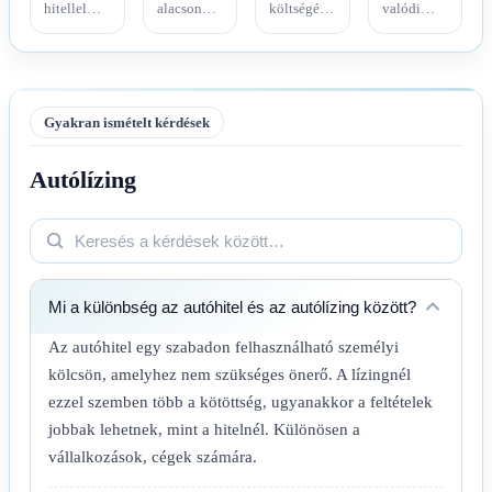
hitellel
alacsonyabb
költségét
valódi
terhelt
hitelárazást
nem a
értéke csak
otthon
eredményezhet,
reklámozott
a
cseréje
de az
havi
költségek,
több,
induló
részlet,
a tartási
egymástól
díjak, a
hanem a
idő és a
Gyakran ismételt kérdések
elkülönülő
hosszabb
futamidő
hozzáférési
banki és
futamidő
végéig
feltételek
Autólízing
állami
és az
jelentkező
együttes
eljárást
ingatlan
teljes
vizsgálatával
kapcsol
végrehajtási
pénzkiáramlás
mérhető. A
össze. A
kitettsége
mutatja.
megfelelő
biztonságos
átírhatja az
Az
számlastruktúra
ügylet
előnyt. A
ajánlatok
több nettó
alapja a
döntéshez
csak
hozamot
Mi a különbség az autóhitel és az autólízing között?
nettó
azonos
azonos
hagyhat a
eladási
futamidőre
paraméterek
befektetőnél
Az autóhitel egy szabadon felhasználható személyi
bevétel, a
készített
és valós
anélkül,
kölcsön, amelyhez nem szükséges önerő. A lízingnél
fedezeti
költségszámítás
háztartási
hogy
ezzel szemben több a kötöttség, ugyanakkor a feltételek
érték és az
és
terhelhetőség
indokolatlan
időzített
jövedelmi
mellett
kockázatot
jobbak lehetnek, mint a hitelnél. Különösen a
pénzmozgások
stresszteszt
vethetők
vállalna.
vállalkozások, cégek számára.
előzetes
szükséges.
össze.
összehangolása.