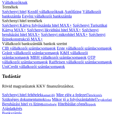
Vállalkozóknak
Termékek
Széchenyi hitel
Kezdő vállalkozóknak
Autólízing
Vállalkozói
bankszámla
Egyéni vállalkozói bankszámla
Széchenyi hitel termékek
Széchenyi Kártya folyószámla hitel MAX+
Széchenyi Turisztikai
Kártya MAX+
Széchenyi likviditási hitel MAX+
Széchenyi
beruházási hitel MAX+
Széchenyi mikrohitel MAX+
Széchenyi
lízingkonstrukció MAX+
Vállalkozói bankszámlák bankok szerint
CIB vállalkozói számlacsomagok
Erste vállalkozói számlacsomagok
Gránit vállalkozói számlacsomagok
K&H vállalkozói
számlacsomagok
MBH vállalkozói számlacsomagok
OTP
vállalkozói számlacsomagok
Raiffeisen vállalkozói számlacsomagok
UniCredit vállalkozói számlacsomagok
Tudástár
Rövid magyarázatok KKV finanszírozáshoz.
Széchenyi hitel feltételek
Mire elég a fedezet?
kamat/díj
áttekintés
Szükséges dokumentumok
Mikor jó a folyószámlahitel?
lista
gyakorlati
Beruházási hitel vs lízing
Hitelbírálat cégnél
különbség
tippek
Ajánlatkérés
Bankszámla