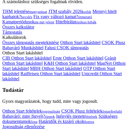
A számoláshoz szükséges fogalmak röviden.
THM jelentése
JTM szabály 2026
Mennyi hitelt
magyarázat
korlát
kaphatok?
Fix vagy változó kamat?
becslés
útmutató
Kamatperiódusok
Hitelbírálat
mi mit jelent
tipikus hibák
Összes kalkulátor
Támogatás
Kalkulátorok
Összes támogatás megtekintése
Otthon Start lakáshitel
CSOK Plusz
Babaváró
Munkáshitel
Falusi CSOK támogatás
Otthon Start lakáshitel
CIB Otthon Start lakáshitel
Erste Otthon Start lakáshitel
Gránit
Otthon Start lakáshitel
K&H Otthon Start lakáshitel
MagNet Otthon
Start lakáshitel
MBH Otthon Start lakáshitel
OTP Otthon Start
lakáshitel
Raiffeisen Otthon Start lakáshitel
Unicredit Otthon Start
lakáshitel
Tudástár
Gyors magyarázatok, hogy tudd, mire vagy jogosult.
Otthon Start feltételek
CSOK Plusz feltételek
jogosultság
összefoglaló
Babaváró: mire figyelj?
Igénylés menete
Szükséges
tippek
lépések
dokumentumok
Határidők és kizáró okok
lista
fontos
Jogosultság ellenőrzése