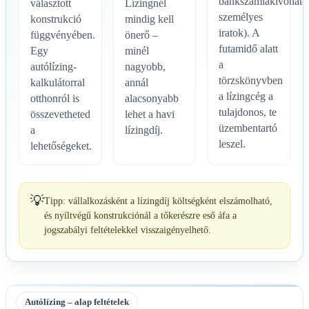
bankszámlakivonato
választott
Lízingnél
személyes
konstrukció
mindig kell
iratok). A
függvényében.
önerő –
futamidő alatt
Egy
minél
a
autólízing-
nagyobb,
törzskönyvben
kalkulátorral
annál
a lízingcég a
otthonról is
alacsonyabb
tulajdonos, te
összevetheted
lehet a havi
üzembentartó
a
lízingdíj.
leszel.
lehetőségeket.
💡
Tipp: vállalkozásként a lízingdíj költségként elszámolható,
és nyíltvégű konstrukciónál a tőkerészre eső áfa a
jogszabályi feltételekkel visszaigényelhető.
Autólízing – alap feltételek