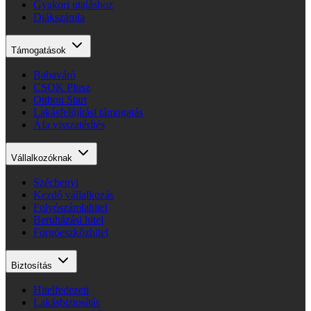
Gyakori utaláshoz
Diákszámla
Támogatások
Babaváró
CSOK Plusz
Otthon Start
Lakásfelújítási támogatás
Áfa visszatérítés
Vállalkozóknak
Széchenyi
Kezdő vállalkozás
Folyószámlahitel
Beruházási hitel
Forgóeszközhitel
Biztosítás
Hitelfedezeti
Lakásbiztosítás