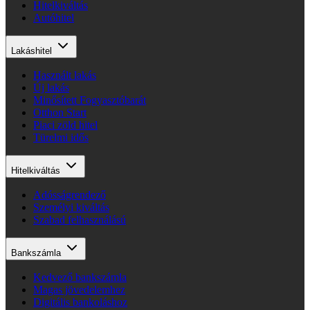
Hitelkiváltás
Autóhitel
Lakáshitel
Használt lakás
Új lakás
Minősített Fogyasztóbarát
Otthon Start
Piaci zöld hitel
Türelmi idős
Hitelkiváltás
Adósságrendező
Személyi kiváltás
Szabad felhasználású
Bankszámla
Kedvező bankszámla
Magas jövedelemhez
Digitális bankoláshoz