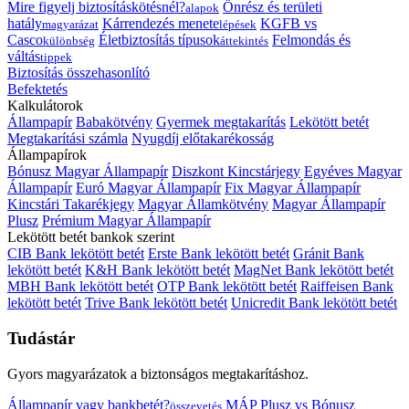
Mire figyelj biztosításkötésnél?
Önrész és területi
alapok
hatály
Kárrendezés menete
KGFB vs
magyarázat
lépések
Casco
Életbiztosítás típusok
Felmondás és
különbség
áttekintés
váltás
tippek
Biztosítás összehasonlító
Befektetés
Kalkulátorok
Állampapír
Babakötvény
Gyermek megtakarítás
Lekötött betét
Megtakarítási számla
Nyugdíj előtakarékosság
Állampapírok
Bónusz Magyar Állampapír
Diszkont Kincstárjegy
Egyéves Magyar
Állampapír
Euró Magyar Állampapír
Fix Magyar Állampapír
Kincstári Takarékjegy
Magyar Államkötvény
Magyar Állampapír
Plusz
Prémium Magyar Állampapír
Lekötött betét bankok szerint
CIB Bank lekötött betét
Erste Bank lekötött betét
Gránit Bank
lekötött betét
K&H Bank lekötött betét
MagNet Bank lekötött betét
MBH Bank lekötött betét
OTP Bank lekötött betét
Raiffeisen Bank
lekötött betét
Trive Bank lekötött betét
Unicredit Bank lekötött betét
Tudástár
Gyors magyarázatok a biztonságos megtakarításhoz.
Állampapír vagy bankbetét?
MÁP Plusz vs Bónusz
összevetés