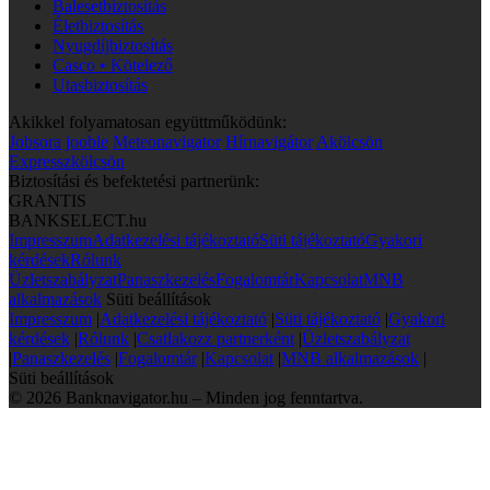
Balesetbiztosítás
Életbiztosítás
Nyugdíjbiztosítás
Casco • Kötelező
Utasbiztosítás
Akikkel folyamatosan együttműködünk:
Jobsora
jooble
Meteonavigator
Hírnavigátor
Akölcsön
Expresszkölcsön
Biztosítási és befektetési partnerünk:
GRANTIS
BANKSELECT.hu
Impresszum
Adatkezelési tájékoztató
Süti tájékoztató
Gyakori
kérdések
Rólunk
Üzletszabályzat
Panaszkezelés
Fogalomtár
Kapcsolat
MNB
alkalmazások
Süti beállítások
Impresszum
|
Adatkezelési tájékoztató
|
Süti tájékoztató
|
Gyakori
kérdések
|
Rólunk
|
Csatlakozz partnerként
|
Üzletszabályzat
|
Panaszkezelés
|
Fogalomtár
|
Kapcsolat
|
MNB alkalmazások
|
Süti beállítások
© 2026 Banknavigator.hu – Minden jog fenntartva.