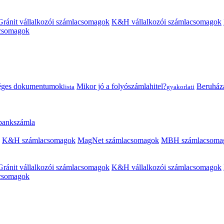
Gránit vállalkozói számlacsomagok
K&H vállalkozói számlacsomagok
acsomagok
éges dokumentumok
Mikor jó a folyószámlahitel?
Beruházás
lista
gyakorlati
 bankszámla
K&H számlacsomagok
MagNet számlacsomagok
MBH számlacsoma
Gránit vállalkozói számlacsomagok
K&H vállalkozói számlacsomagok
acsomagok