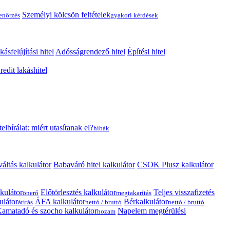
Személyi kölcsön feltételek
lenőrzés
gyakori kérdések
kásfelújítási hitel
Adósságrendező hitel
Építési hitel
edit lakáshitel
telbírálat: miért utasítanak el?
hibák
váltás kalkulátor
Babaváró hitel kalkulátor
CSOK Plusz kalkulátor
kulátor
Előtörlesztés kalkulátor
Teljes visszafizetés
önerő
megtakarítás
ulátor
ÁFA kalkulátor
Bérkalkulátor
átírás
nettó / bruttó
nettó / bruttó
amatadó és szocho kalkulátor
Napelem megtérülési
hozam