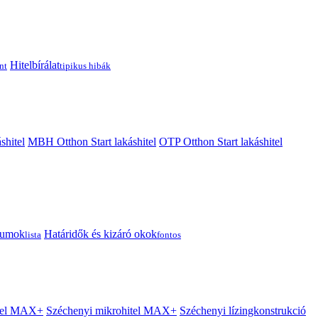
Hitelbírálat
nt
tipikus hibák
shitel
MBH Otthon Start lakáshitel
OTP Otthon Start lakáshitel
tumok
Határidők és kizáró okok
lista
fontos
itel MAX+
Széchenyi mikrohitel MAX+
Széchenyi lízingkonstrukció