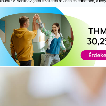
lnunk? A Banknavigátor szakértői röviden és érthetően, a lény