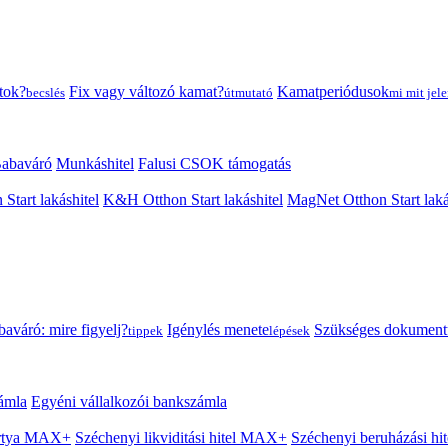
tok?
Fix vagy változó kamat?
Kamatperiódusok
becslés
útmutató
mi mit jele
abaváró
Munkáshitel
Falusi CSOK támogatás
 Start lakáshitel
K&H Otthon Start lakáshitel
MagNet Otthon Start laká
aváró: mire figyelj?
Igénylés menete
Szükséges dokumen
tippek
lépések
ámla
Egyéni vállalkozói bankszámla
Kártya MAX+
Széchenyi likviditási hitel MAX+
Széchenyi beruházási h