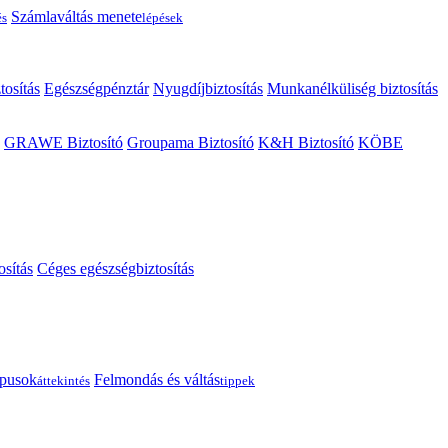
Számlaváltás menete
és
lépések
tosítás
Egészségpénztár
Nyugdíjbiztosítás
Munkanélküliség biztosítás
GRAWE Biztosító
Groupama Biztosító
K&H Biztosító
KÖBE
osítás
Céges egészségbiztosítás
típusok
Felmondás és váltás
áttekintés
tippek