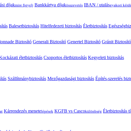
ási díjak
Bankkártya díjak
IBAN / utalás
mire figyelj
összevetés
gyakori kérd
sítás
Balesetbiztosítás
Hitelfedezeti biztosítás
Életbiztosítás
Egészségbiz
onnade Biztosító
Generali Biztosító
Genertel Biztosító
Gránit Biztosító
Kockázati életbiztosítás
Csoportos életbiztosítás
Kegyeleti biztosítás
ítás
Szállítmánybiztosítás
Mezőgazdasági biztosítás
Építés-szerelés bizt
Kárrendezés menete
KGFB vs Casco
Életbiztosítás 
at
lépések
különbség