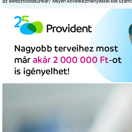
az életbiztosításunkat? Milyen következményekkel kell számo