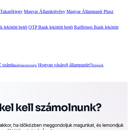
 Takarékjegy
Magyar Államkötvény
Magyar Állampapír Plusz
lekötött betét
OTP Bank lekötött betét
Raiffeisen Bank lekötött
 számla
Hogyan vásárolj állampapírt?
adómentesség
lépések
kel kell számolnunk?
an akkor, ha időközben meggondoljuk magunkat, és lemondjuk