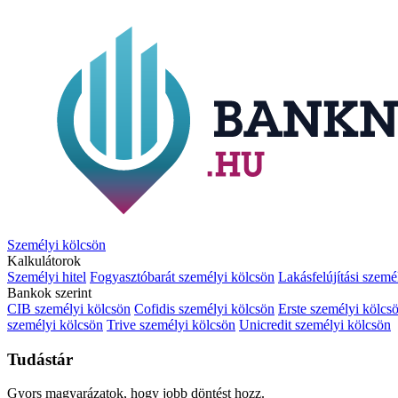
Személyi kölcsön
Kalkulátorok
Személyi hitel
Fogyasztóbarát személyi kölcsön
Lakásfelújítási szemé
Bankok szerint
CIB személyi kölcsön
Cofidis személyi kölcsön
Erste személyi kölcs
személyi kölcsön
Trive személyi kölcsön
Unicredit személyi kölcsön
Tudástár
Gyors magyarázatok, hogy jobb döntést hozz.