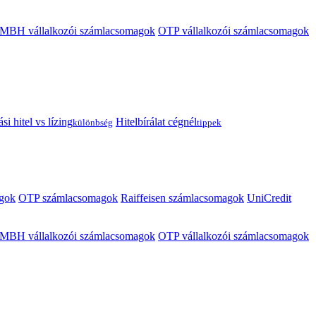
MBH vállalkozói számlacsomagok
OTP vállalkozói számlacsomagok
i hitel vs lízing
Hitelbírálat cégnél
különbség
tippek
gok
OTP számlacsomagok
Raiffeisen számlacsomagok
UniCredit
MBH vállalkozói számlacsomagok
OTP vállalkozói számlacsomagok