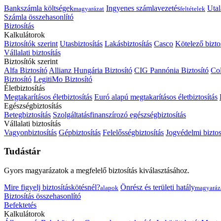
Bankszámla költségek
Ingyenes számlavezetés
Utal
magyarázat
feltételek
Számla összehasonlító
Biztosítás
Kalkulátorok
Biztosítók szerint
Utasbiztosítás
Lakásbiztosítás
Casco
Kötelező bizto
Vállalati biztosítás
Biztosítók szerint
Alfa Biztosító
Allianz Hungária Biztosító
CIG Pannónia Biztosító
Col
Biztosító
LegitiMo Biztosító
Életbiztosítás
Megtakarításos életbiztosítás
Euró alapú megtakarításos életbiztosítás
Egészségbiztosítás
Betegbiztosítás
Szolgáltatásfinanszírozó egészségbiztosítás
Vállalati biztosítás
Vagyonbiztosítás
Gépbiztosítás
Felelősségbiztosítás
Jogvédelmi biztos
Tudástár
Gyors magyarázatok a megfelelő biztosítás kiválasztásához.
Mire figyelj biztosításkötésnél?
Önrész és területi hatály
alapok
magyaráz
Biztosítás összehasonlító
Befektetés
Kalkulátorok