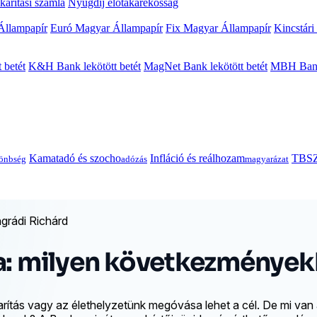
arítási számla
Nyugdíj előtakarékosság
Állampapír
Euró Magyar Állampapír
Fix Magyar Állampapír
Kincstári
 betét
K&H Bank lekötött betét
MagNet Bank lekötött betét
MBH Bank 
Kamatadó és szocho
Infláció és reálhozam
TBSZ
önbség
adózás
magyarázat
grádi Richárd
a: milyen következmények
karítás vagy az élethelyzetünk megóvása lehet a cél. De mi v