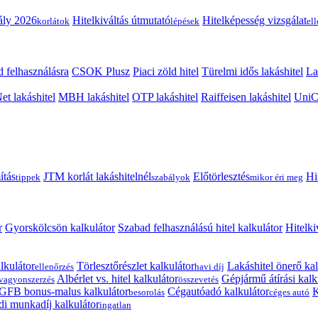
ály 2026
Hitelkiváltás útmutató
Hitelképesség vizsgálat
korlátok
lépések
el
 felhasználásra
CSOK Plusz
Piaci zöld hitel
Türelmi idős lakáshitel
La
t lakáshitel
MBH lakáshitel
OTP lakáshitel
Raiffeisen lakáshitel
UniCr
ítás
JTM korlát lakáshitelnél
Előtörlesztés
Hi
tippek
szabályok
mikor éri meg
r
Gyorskölcsön kalkulátor
Szabad felhasználású hitel kalkulátor
Hitelki
lkulátor
Törlesztőrészlet kalkulátor
Lakáshitel önerő kal
ellenőrzés
havi díj
Albérlet vs. hitel kalkulátor
Gépjármű átírási kalk
vagyonszerzés
összevetés
GFB bonus-malus kalkulátor
Cégautóadó kalkulátor
K
besorolás
céges autó
i munkadíj kalkulátor
ingatlan