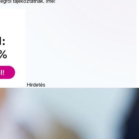
egről tájékoztatnak. Íme!
Hirdetés