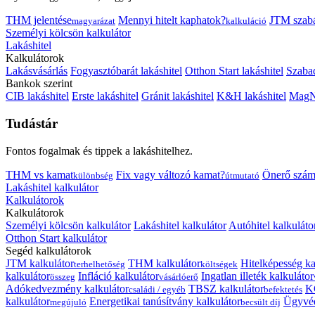
THM jelentése
Mennyi hitelt kaphatok?
JTM szab
magyarázat
kalkuláció
Személyi kölcsön kalkulátor
Lakáshitel
Kalkulátorok
Lakásvásárlás
Fogyasztóbarát lakáshitel
Otthon Start lakáshitel
Szabad
Bankok szerint
CIB lakáshitel
Erste lakáshitel
Gránit lakáshitel
K&H lakáshitel
MagNe
Tudástár
Fontos fogalmak és tippek a lakáshitelhez.
THM vs kamat
Fix vagy változó kamat?
Önerő szám
különbség
útmutató
Lakáshitel kalkulátor
Kalkulátorok
Kalkulátorok
Személyi kölcsön kalkulátor
Lakáshitel kalkulátor
Autóhitel kalkuláto
Otthon Start kalkulátor
Segéd kalkulátorok
JTM kalkulátor
THM kalkulátor
Hitelképesség ka
terhelhetőség
költségek
kalkulátor
Infláció kalkulátor
Ingatlan illeték kalkulátor
összeg
vásárlóerő
Adókedvezmény kalkulátor
TBSZ kalkulátor
K
családi / egyéb
befektetés
kalkulátor
Energetikai tanúsítvány kalkulátor
Ügyvéd
megújuló
becsült díj