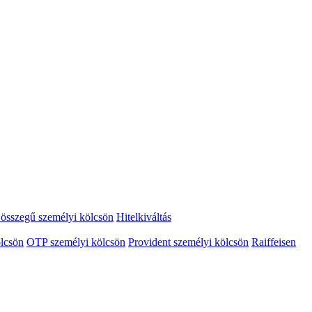
összegű személyi kölcsön
Hitelkiváltás
lcsön
OTP személyi kölcsön
Provident személyi kölcsön
Raiffeisen