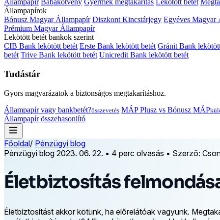
Állampapír
Babakötvény
Gyermek megtakarítás
Lekötött betét
Megtak
Állampapírok
Bónusz Magyar Állampapír
Diszkont Kincstárjegy
Egyéves Magyar 
Prémium Magyar Állampapír
Lekötött betét bankok szerint
CIB Bank lekötött betét
Erste Bank lekötött betét
Gránit Bank lekötött
betét
Trive Bank lekötött betét
Unicredit Bank lekötött betét
Tudástár
Gyors magyarázatok a biztonságos megtakarításhoz.
Állampapír vagy bankbetét?
MÁP Plusz vs Bónusz MÁP
összevetés
kül
Állampapír összehasonlító
Főoldal
/
Pénzügyi blog
Pénzügyi blog
2023. 06. 22.
•
4 perc olvasás
•
Szerző: Cson
Életbiztosítás felmondás
Életbiztosítást akkor kötünk, ha előrelátóak vagyunk. Megta