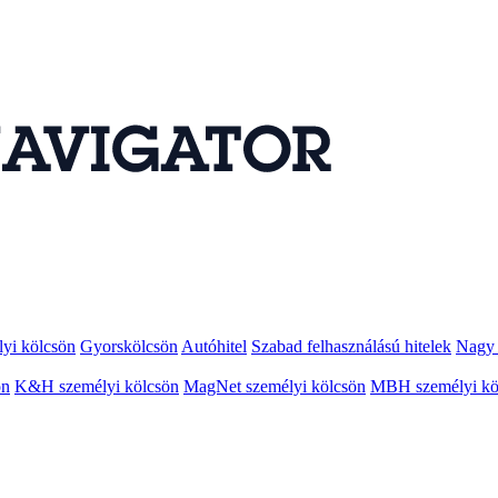
lyi kölcsön
Gyorskölcsön
Autóhitel
Szabad felhasználású hitelek
Nagy 
ön
K&H személyi kölcsön
MagNet személyi kölcsön
MBH személyi kö