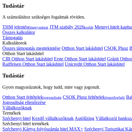
Tudástár
A számoláshoz szükséges fogalmak röviden.
THM jelentése
JTM szabály 2026
Mennyi hitelt kapha
magyarázat
korlát
Összes kalkulátor
Támogatás
Kalkulátorok
Összes támogatás megtekintése
Otthon Start lakáshitel
CSOK Plusz
B
Otthon Start lakáshitel
CIB Otthon Start lakáshitel
Erste Otthon Start lakáshitel
Gránit Otthon
Raiffeisen Otthon Start lakáshitel
Unicredit Otthon Start lakáshitel
Tudástár
Gyors magyarázatok, hogy tudd, mire vagy jogosult.
Otthon Start feltételek
CSOK Plusz feltételek
Bab
jogosultság
összefoglaló
Jogosultság ellenőrzése
Vállalkozóknak
Termékek
Széchenyi hitel
Kezdő vállalkozóknak
Autólízing
Vállalkozói banksz
Széchenyi hitel termékek
Széchenyi Kártya folyószámla hitel MAX+
Széchenyi Turisztikai 