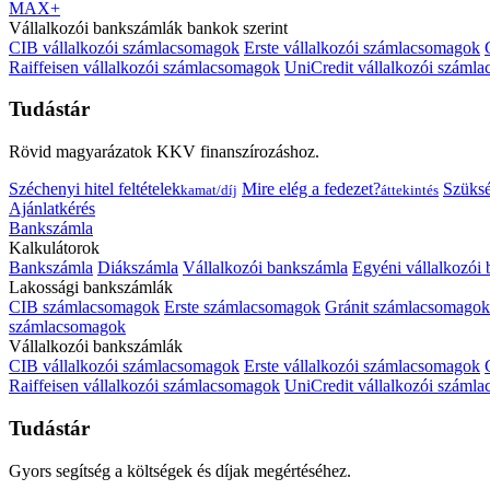
MAX+
Vállalkozói bankszámlák bankok szerint
CIB vállalkozói számlacsomagok
Erste vállalkozói számlacsomagok
Raiffeisen vállalkozói számlacsomagok
UniCredit vállalkozói száml
Tudástár
Rövid magyarázatok KKV finanszírozáshoz.
Széchenyi hitel feltételek
Mire elég a fedezet?
Szüks
kamat/díj
áttekintés
Ajánlatkérés
Bankszámla
Kalkulátorok
Bankszámla
Diákszámla
Vállalkozói bankszámla
Egyéni vállalkozói
Lakossági bankszámlák
CIB számlacsomagok
Erste számlacsomagok
Gránit számlacsomagok
számlacsomagok
Vállalkozói bankszámlák
CIB vállalkozói számlacsomagok
Erste vállalkozói számlacsomagok
Raiffeisen vállalkozói számlacsomagok
UniCredit vállalkozói száml
Tudástár
Gyors segítség a költségek és díjak megértéséhez.