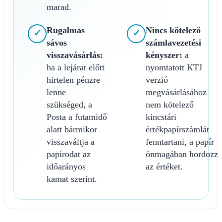
marad.
Rugalmas
Nincs kötelező
✓
✓
sávos
számlavezetési
visszavásárlás:
kényszer:
a
ha a lejárat előtt
nyomtatott KTJ
hirtelen pénzre
verzió
lenne
megvásárlásához
szükséged, a
nem kötelező
Posta a futamidő
kincstári
alatt bármikor
értékpapírszámlát
visszaváltja a
fenntartani, a papír
papírodat az
önmagában hordozza
időarányos
az értéket.
kamat szerint.