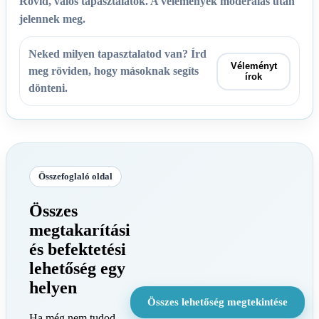
Rövid, valós tapasztalatok. A vélemények moderálás után
jelennek meg.
Neked milyen tapasztalatod van? Írd
Véleményt
meg röviden, hogy másoknak segíts
írok
dönteni.
Összefoglaló oldal
Összes
megtakarítási
és befektetési
lehetőség egy
helyen
Összes lehetőség megtekintése
Ha még nem tudod,