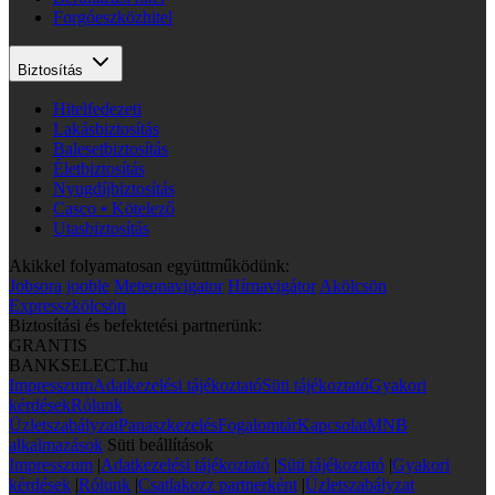
Forgóeszközhitel
Biztosítás
Hitelfedezeti
Lakásbiztosítás
Balesetbiztosítás
Életbiztosítás
Nyugdíjbiztosítás
Casco • Kötelező
Utasbiztosítás
Akikkel folyamatosan együttműködünk:
Jobsora
jooble
Meteonavigator
Hírnavigátor
Akölcsön
Expresszkölcsön
Biztosítási és befektetési partnerünk:
GRANTIS
BANKSELECT.hu
Impresszum
Adatkezelési tájékoztató
Süti tájékoztató
Gyakori
kérdések
Rólunk
Üzletszabályzat
Panaszkezelés
Fogalomtár
Kapcsolat
MNB
alkalmazások
Süti beállítások
Impresszum
|
Adatkezelési tájékoztató
|
Süti tájékoztató
|
Gyakori
kérdések
|
Rólunk
|
Csatlakozz partnerként
|
Üzletszabályzat