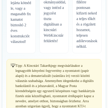
okmányaiddal,
fillérre
lejárta kötnéd
vagy intézd a
pontosan
le, vagy a
jegyzést
kifizeti neked
magasabb fix
tiszta
a teljes tőkét
kamatot
digitálisan a
és a rögzített
biztosító 2
kincstári
hozamot,
éves
WebKincstár
teljesen
konstrukciót
felületén!
adólevonások
választod!
nélkül.
💡
Tipp: A Kincstári Takarékjegy megvásárlásakor a
legnagyobb kényelmi fegyvertény a nyomtatott (papír
alapú) és a dematerializált (számlára írt) verzió közötti
választás szabadsága. Amennyiben idegenkedsz a digitális
bankolástól és a jelszavaktól, a Magyar Posta
kirendeltségein egy egyszerű készpénzes vagy bankkártyás
fizetés után kézzelfogható, nyomtatott értékpapírt kapsz a
nevedre, amelyet otthon, biztonságban őrizhetsz. Arra
azonban szigorúan ügyelj, hogy a nyomtatott KTJ-t