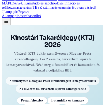
MÁP
Kamatadó és szocho
Infláció és
különbség
adózás
reálhozam
TBSZ számla
Hogyan vásárolj
magyarázat
adómentesség
állampapírt?
lépések
Állampapír összehasonlító
Kincstári Takarékjegy (KTJ)
2026
Vásárolj KTJ-t akár személyesen a Magyar Posta
kirendeltségein, 1 és 2 éves fix, tervezhető lejárati
kamatgaranciával. Nézd meg a futamidőket és kamatokat, és
válaszd a céljaidhoz illőt.
✓
Személyesen a Magyar Posta kirendeltségein is megvásárolható
✓
1 és 2 éves fix, tervezhető lejárati kamatgarancia
Postai feltételek
Futamidők és kamatok