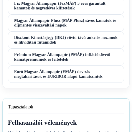
Fix Magyar Állampapír (FixMÁP) 3 éves garantált
kamatok és negyedéves kifizetések
Magyar Állampapír Plusz (MÁP Plusz) sávos kamatok és
díjmentes visszaváltási napok
Diszkont Kincstárjegy (DKJ) rövid távú aukciós hozamok
és likviditási futamidők
Prémium Magyar Állampapír (PMÁP) inflációkövető
kamatprémiumok és feltételek
Euró Magyar Állampapír (EMÁP) devizás
megtakarítások és EURIBOR alapú kamatszintek
Tapasztalatok
Felhasználói vélemények