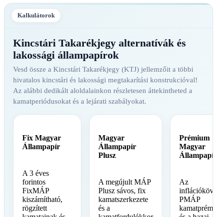
Kalkulátorok
Kincstári Takarékjegy alternatívák és
lakossági állampapírok
Vesd össze a Kincstári Takarékjegy (KTJ) jellemzőit a többi
hivatalos kincstári és lakossági megtakarítási konstrukcióval!
Az alábbi dedikált aloldalainkon részletesen áttekintheted a
kamatperiódusokat és a lejárati szabályokat.
Fix Magyar
Magyar
Prémium
Állampapír
Állampapír
Magyar
Plusz
Állampapír
A 3 éves
forintos
A megújult MÁP
Az
FixMÁP
Plusz sávos, fix
inflációköve
kiszámítható,
kamatszerkezete
PMÁP
rögzített
és a
kamatprémi
kamatainak és
kamatfordulókkor
és a hazai