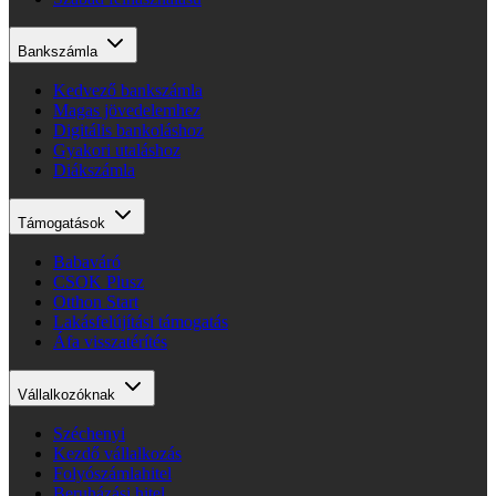
Bankszámla
Kedvező bankszámla
Magas jövedelemhez
Digitális bankoláshoz
Gyakori utaláshoz
Diákszámla
Támogatások
Babaváró
CSOK Plusz
Otthon Start
Lakásfelújítási támogatás
Áfa visszatérítés
Vállalkozóknak
Széchenyi
Kezdő vállalkozás
Folyószámlahitel
Beruházási hitel