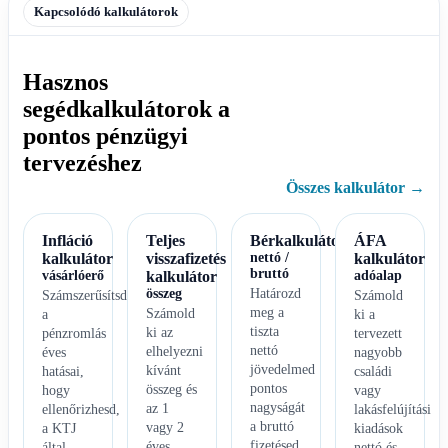
Kapcsolódó kalkulátorok
Hasznos
segédkalkulátorok a
pontos pénzügyi
tervezéshez
Összes kalkulátor →
Infláció
Teljes
Bérkalkulátor
ÁFA
kalkulátor
visszafizetés
nettó /
kalkulátor
bruttó
vásárlóerő
kalkulátor
adóalap
összeg
Határozd
Számszerűsítsd
Számold
meg a
Számold
a
ki a
tiszta
ki az
pénzromlás
tervezett
nettó
elhelyezni
éves
nagyobb
jövedelmed
kívánt
hatásai,
családi
pontos
összeg és
hogy
vagy
nagyságát
az 1
ellenőrizhesd,
lakásfelújítási
a bruttó
vagy 2
a KTJ
kiadások
fizetésed
éves
által
nettó és