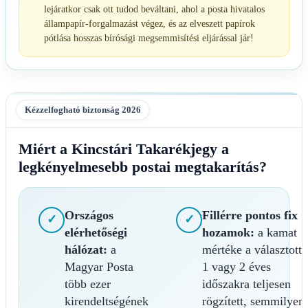
lejáratkor csak ott tudod beváltani, ahol a posta hivatalos
állampapír-forgalmazást végez, és az elveszett papírok
pótlása hosszas bírósági megsemmisítési eljárással jár!
Kézzelfogható biztonság 2026
Miért a Kincstári Takarékjegy a
legkényelmesebb postai megtakarítás?
Országos
Fillérre pontos fix
✓
✓
elérhetőségi
hozamok:
a kamat
hálózat:
a
mértéke a választott
Magyar Posta
1 vagy 2 éves
több ezer
időszakra teljesen
kirendeltségének
rögzített, semmilyen