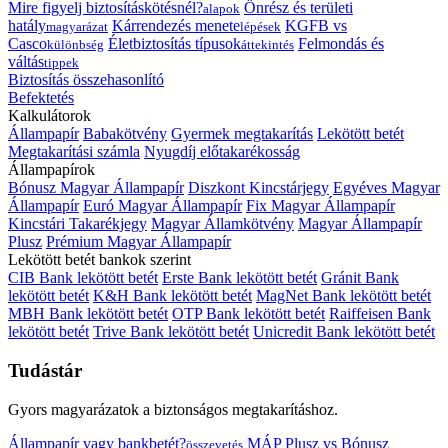
Mire figyelj biztosításkötésnél?
Önrész és területi
alapok
hatály
Kárrendezés menete
KGFB vs
magyarázat
lépések
Casco
Életbiztosítás típusok
Felmondás és
különbség
áttekintés
váltás
tippek
Biztosítás összehasonlító
Befektetés
Kalkulátorok
Állampapír
Babakötvény
Gyermek megtakarítás
Lekötött betét
Megtakarítási számla
Nyugdíj előtakarékosság
Állampapírok
Bónusz Magyar Állampapír
Diszkont Kincstárjegy
Egyéves Magyar
Állampapír
Euró Magyar Állampapír
Fix Magyar Állampapír
Kincstári Takarékjegy
Magyar Államkötvény
Magyar Állampapír
Plusz
Prémium Magyar Állampapír
Lekötött betét bankok szerint
CIB Bank lekötött betét
Erste Bank lekötött betét
Gránit Bank
lekötött betét
K&H Bank lekötött betét
MagNet Bank lekötött betét
MBH Bank lekötött betét
OTP Bank lekötött betét
Raiffeisen Bank
lekötött betét
Trive Bank lekötött betét
Unicredit Bank lekötött betét
Tudástár
Gyors magyarázatok a biztonságos megtakarításhoz.
Állampapír vagy bankbetét?
MÁP Plusz vs Bónusz
összevetés