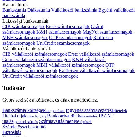
Kalkulátorok
Bankszámla
Diákszámla
Vállalkozói bankszámla
Egyéni vállalkozói
bankszámla
Lakossági bankszámlák
CIB számlacsomagok
Erste számlacsomagok
Gránit
számlacsomagok
K&H számlacsomagok
MagNet számlacsomagok
MBH számlacsomagok
OTP számlacsomagok
Raiffeisen
számlacsomagok
UniCredit számlacsomagok
Vállalkozói bankszámlák
CIB vállalkozói számlacsomagok
Erste vállalkozói számlacsomagok
Gránit vállalkozói számlacsomagok
K&H vállalkozói
számlacsomagok
MBH vállalkozói számlacsomagok
OTP
vállalkozói számlacsomagok
Raiffeisen vállalkozói számlacsomagok
UniCredit vállalkozói számlacsomagok
Tudástár
Gyors segítség a költségek és díjak megértéséhez.
Bankszámla költségek
Ingyenes számlavezetés
magyarázat
feltételek
Utalási díjak
Bankkártya díjak
IBAN /
mire figyelj
összevetés
utalás
Számlaváltás menete
gyakori kérdés
lépések
Számla összehasonlító
Biztosítás