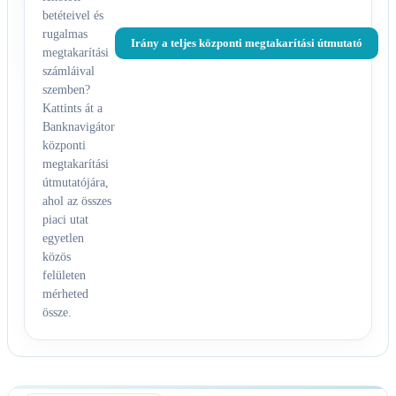
betéteivel és
rugalmas
Irány a teljes központi megtakarítási útmutató
megtakarítási
számláival
szemben?
Kattints át a
Banknavigátor
központi
megtakarítási
útmutatójára,
ahol az összes
piaci utat
egyetlen
közös
felületen
mérheted
össze.