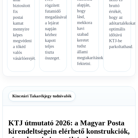
alapján,
rögzített
biztosított
bruttó
hogy
futamidő
fix
értékét,
lásd,
megadásával
postai
hogy az
mekkora
a lejárat
kamat
adótartalékokat
havi
napján
mennyire
optimális
szabad
kézhez
képes
időtávú
keretet
kapott
megvédeni
KTJ-be
tudsz
teljes
a tőkéd
parkoltathasd.
állami
tiszta
valós
megtakarításokba
összeget.
vásárlóerejét.
fektetni.
Kincstári Takarékjegy tudnivalók
KTJ útmutató 2026: a Magyar Posta
kirendeltségein elérhető konstrukciók,