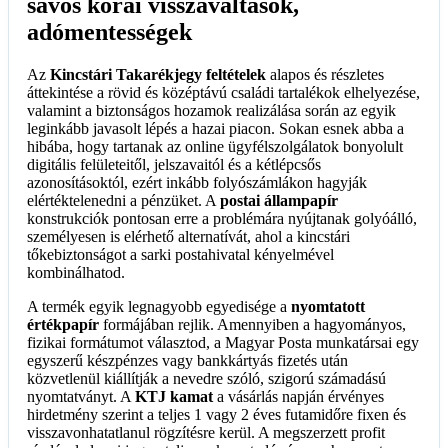
sávos korai visszaváltások,
adómentességek
Az
Kincstári Takarékjegy feltételek
alapos és részletes
áttekintése a rövid és középtávú családi tartalékok elhelyezése,
valamint a biztonságos hozamok realizálása során az egyik
leginkább javasolt lépés a hazai piacon. Sokan esnek abba a
hibába, hogy tartanak az online ügyfélszolgálatok bonyolult
digitális felületeitől, jelszavaitól és a kétlépcsős
azonosításoktól, ezért inkább folyószámlákon hagyják
elértéktelenedni a pénzüket. A
postai állampapír
konstrukciók pontosan erre a problémára nyújtanak golyóálló,
személyesen is elérhető alternatívát, ahol a kincstári
tőkebiztonságot a sarki postahivatal kényelmével
kombinálhatod.
A termék egyik legnagyobb egyedisége a
nyomtatott
értékpapír
formájában rejlik. Amennyiben a hagyományos,
fizikai formátumot választod, a Magyar Posta munkatársai egy
egyszerű készpénzes vagy bankkártyás fizetés után
közvetlenül kiállítják a nevedre szóló, szigorú számadású
nyomtatványt. A
KTJ kamat
a vásárlás napján érvényes
hirdetmény szerint a teljes 1 vagy 2 éves futamidőre fixen és
visszavonhatatlanul rögzítésre kerül. A megszerzett profit