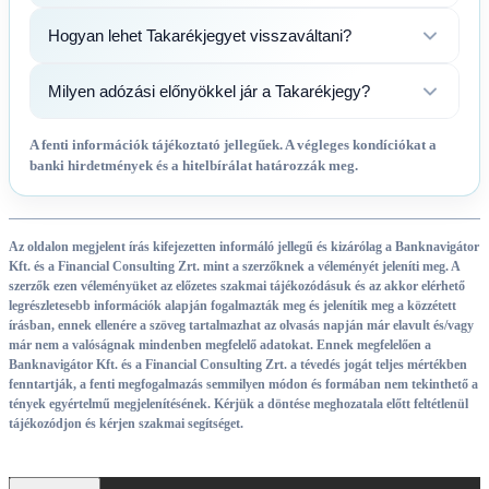
Hogyan lehet Takarékjegyet visszaváltani?
Milyen adózási előnyökkel jár a Takarékjegy?
A fenti információk tájékoztató jellegűek. A végleges kondíciókat a
banki hirdetmények és a hitelbírálat határozzák meg.
Az oldalon megjelent írás kifejezetten informáló jellegű és kizárólag a Banknavigátor
Kft. és a Financial Consulting Zrt. mint a szerzőknek a véleményét jeleníti meg. A
szerzők ezen véleményüket az előzetes szakmai tájékozódásuk és az akkor elérhető
legrészletesebb információk alapján fogalmazták meg és jelenítik meg a közzétett
írásban, ennek ellenére a szöveg tartalmazhat az olvasás napján már elavult és/vagy
már nem a valóságnak mindenben megfelelő adatokat. Ennek megfelelően a
Banknavigátor Kft. és a Financial Consulting Zrt. a tévedés jogát teljes mértékben
fenntartják, a fenti megfogalmazás semmilyen módon és formában nem tekinthető a
tények egyértelmű megjelenítésének. Kérjük a döntése meghozatala előtt feltétlenül
tájékozódjon és kérjen szakmai segítséget.