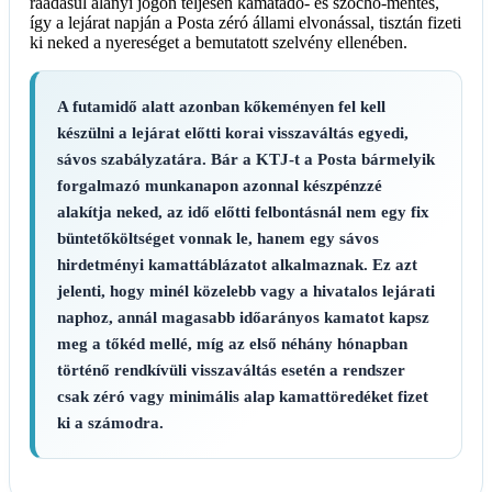
ráadásul alanyi jogon teljesen kamatadó- és szocho-mentes,
így a lejárat napján a Posta zéró állami elvonással, tisztán fizeti
ki neked a nyereséget a bemutatott szelvény ellenében.
A futamidő alatt azonban kőkeményen fel kell
készülni a lejárat előtti korai visszaváltás egyedi,
sávos szabályzatára. Bár a KTJ-t a Posta bármelyik
forgalmazó munkanapon azonnal készpénzzé
alakítja neked, az idő előtti felbontásnál nem egy fix
büntetőköltséget vonnak le, hanem egy sávos
hirdetményi kamattáblázatot alkalmaznak. Ez azt
jelenti, hogy minél közelebb vagy a hivatalos lejárati
naphoz, annál magasabb időarányos kamatot kapsz
meg a tőkéd mellé, míg az első néhány hónapban
történő rendkívüli visszaváltás esetén a rendszer
csak zéró vagy minimális alap kamattöredéket fizet
ki a számodra.