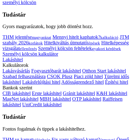
személyi kölcsön
Tudástár
Gyors magyarázatok, hogy jobb döntést hozz.
THM jelentése
Mennyi hitelt kaphatok?
JTM
magyarázat
kalkuláció
szabály 2026
Hitelkiváltás útmutató
Hitelképesség
korlátok
lépések
vizsgálat
Személyi kölcsön feltételek
ellenőrzés
gyakori kérdések
Személyi kölcsön kalkulátor
Lakáshitel
Kalkulátorok
Lakásvásárlás
Fogyasztóbarát lakáshitel
Otthon Start lakáshitel
Szabad felhasználásra
CSOK Plusz
Piaci zöld hitel
Türelmi idős
lakáshitel
Lakásfelújítási hitel
Adósságrendező hitel
Építési hitel
Bankok szerint
CIB lakáshitel
Erste lakáshitel
Gránit lakáshitel
K&H lakáshitel
MagNet lakáshitel
MBH lakáshitel
OTP lakáshitel
Raiffeisen
lakáshitel
UniCredit lakáshitel
Tudástár
Fontos fogalmak és tippek a lakáshitelhez.
THM vs kamat
Fix vagy változó kamat?
Önerő
különbség
útmutató