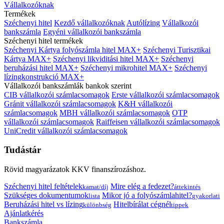
Vállalkozóknak
Termékek
Széchenyi hitel
Kezdő vállalkozóknak
Autólízing
Vállalkozói
bankszámla
Egyéni vállalkozói bankszámla
Széchenyi hitel termékek
Széchenyi Kártya folyószámla hitel MAX+
Széchenyi Turisztikai
Kártya MAX+
Széchenyi likviditási hitel MAX+
Széchenyi
beruházási hitel MAX+
Széchenyi mikrohitel MAX+
Széchenyi
lízingkonstrukció MAX+
Vállalkozói bankszámlák bankok szerint
CIB vállalkozói számlacsomagok
Erste vállalkozói számlacsomagok
Gránit vállalkozói számlacsomagok
K&H vállalkozói
számlacsomagok
MBH vállalkozói számlacsomagok
OTP
vállalkozói számlacsomagok
Raiffeisen vállalkozói számlacsomagok
UniCredit vállalkozói számlacsomagok
Tudástár
Rövid magyarázatok KKV finanszírozáshoz.
Széchenyi hitel feltételek
Mire elég a fedezet?
kamat/díj
áttekintés
Szükséges dokumentumok
Mikor jó a folyószámlahitel?
lista
gyakorlati
Beruházási hitel vs lízing
Hitelbírálat cégnél
különbség
tippek
Ajánlatkérés
Bankszámla