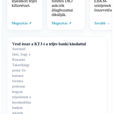
lejáratkori teljes
forintos DKJ
EBKM-
kifizetéssel.
aukciók
szintjeinek
átlaghozamai
összevetése.
diktálják.
Megnyitás ↗
Megnyitás ↗
Tovább →
Vesd össze a KTJ-t a teljes banki kínálattal
Szeretnél
látni, hogy a
Kincstári
Takarékjegy
postai fix
kamatai
forintra
pontosan
hogyan
teljesítenek a
kereskedelmi
bankok
lekötött