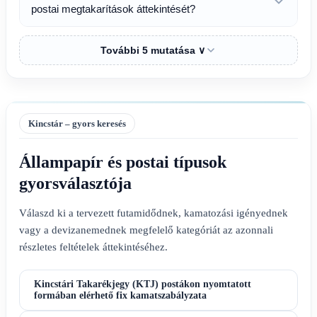
postai megtakarítások áttekintését?
További 5 mutatása ∨
Kincstár – gyors keresés
Állampapír és postai típusok
gyorsválasztója
Válaszd ki a tervezett futamidődnek, kamatozási igényednek
vagy a devizanemednek megfelelő kategóriát az azonnali
részletes feltételek áttekintéséhez.
Kincstári Takarékjegy (KTJ) postákon nyomtatott
formában elérhető fix kamatszabályzata