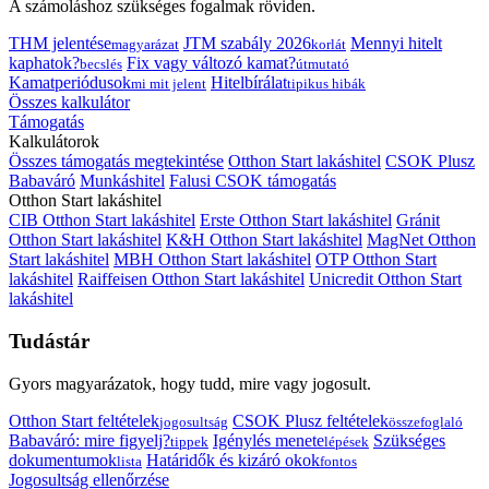
A számoláshoz szükséges fogalmak röviden.
THM jelentése
JTM szabály 2026
Mennyi hitelt
magyarázat
korlát
kaphatok?
Fix vagy változó kamat?
becslés
útmutató
Kamatperiódusok
Hitelbírálat
mi mit jelent
tipikus hibák
Összes kalkulátor
Támogatás
Kalkulátorok
Összes támogatás megtekintése
Otthon Start lakáshitel
CSOK Plusz
Babaváró
Munkáshitel
Falusi CSOK támogatás
Otthon Start lakáshitel
CIB Otthon Start lakáshitel
Erste Otthon Start lakáshitel
Gránit
Otthon Start lakáshitel
K&H Otthon Start lakáshitel
MagNet Otthon
Start lakáshitel
MBH Otthon Start lakáshitel
OTP Otthon Start
lakáshitel
Raiffeisen Otthon Start lakáshitel
Unicredit Otthon Start
lakáshitel
Tudástár
Gyors magyarázatok, hogy tudd, mire vagy jogosult.
Otthon Start feltételek
CSOK Plusz feltételek
jogosultság
összefoglaló
Babaváró: mire figyelj?
Igénylés menete
Szükséges
tippek
lépések
dokumentumok
Határidők és kizáró okok
lista
fontos
Jogosultság ellenőrzése