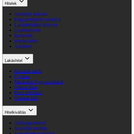
Hitelek
Személyi kölcsön
Fogyasztóbarát személyi
Lakásfelújítási kölcsön
Gyorskölcsön
Babaváró
Hitelkiváltás
Autóhitel
Lakáshitel
Használt lakás
Új lakás
Minősített Fogyasztóbarát
Otthon Start
Piaci zöld hitel
Türelmi idős
Hitelkiváltás
Adósságrendező
Személyi kiváltás
Szabad felhasználású