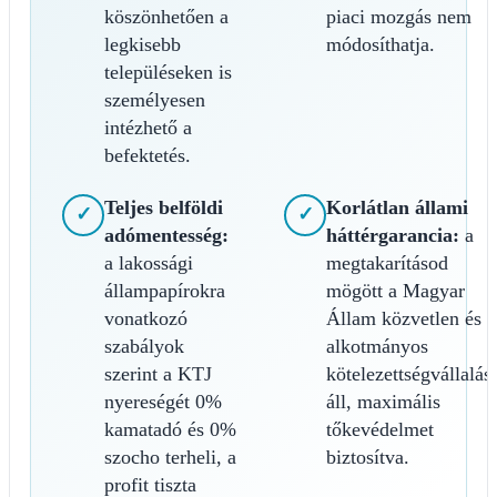
köszönhetően a
piaci mozgás nem
legkisebb
módosíthatja.
településeken is
személyesen
intézhető a
befektetés.
Teljes belföldi
Korlátlan állami
✓
✓
adómentesség:
háttérgarancia:
a
a lakossági
megtakarításod
állampapírokra
mögött a Magyar
vonatkozó
Állam közvetlen és
szabályok
alkotmányos
szerint a KTJ
kötelezettségvállalás
nyereségét 0%
áll, maximális
kamatadó és 0%
tőkevédelmet
szocho terheli, a
biztosítva.
profit tiszta