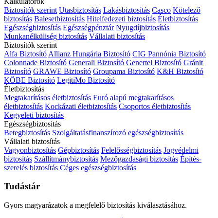
Kalkulátorok
Biztosítók szerint
Utasbiztosítás
Lakásbiztosítás
Casco
Kötelező
biztosítás
Balesetbiztosítás
Hitelfedezeti biztosítás
Életbiztosítás
Egészségbiztosítás
Egészségpénztár
Nyugdíjbiztosítás
Munkanélküliség biztosítás
Vállalati biztosítás
Biztosítók szerint
Alfa Biztosító
Allianz Hungária Biztosító
CIG Pannónia Biztosító
Colonnade Biztosító
Generali Biztosító
Genertel Biztosító
Gránit
Biztosító
GRAWE Biztosító
Groupama Biztosító
K&H Biztosító
KÖBE Biztosító
LegitiMo Biztosító
Életbiztosítás
Megtakarításos életbiztosítás
Euró alapú megtakarításos
életbiztosítás
Kockázati életbiztosítás
Csoportos életbiztosítás
Kegyeleti biztosítás
Egészségbiztosítás
Betegbiztosítás
Szolgáltatásfinanszírozó egészségbiztosítás
Vállalati biztosítás
Vagyonbiztosítás
Gépbiztosítás
Felelősségbiztosítás
Jogvédelmi
biztosítás
Szállítmánybiztosítás
Mezőgazdasági biztosítás
Építés-
szerelés biztosítás
Céges egészségbiztosítás
Tudástár
Gyors magyarázatok a megfelelő biztosítás kiválasztásához.