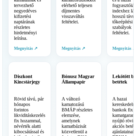
tervezhető
elérhető teljesen
fogyasztóiár
negyedéves
díjmentes
indexhez lán
kifizetési
visszaváltás
hosszú távú
naptárának
feltételei.
tőkeépítési
részletes
szabályok
hirdetményi
feltételei.
leírása.
Megnyitás ↗
Megnyitás ↗
Megnyitás ↗
Diszkont
Bónusz Magyar
Lekötött b
Kincstárjegy
Állampapír
betétek
Rövid távú, pár
A változó
A hazai
hónapos
kamatozású
kereskedelm
forintos
BMÁP részletes
bankok fix
likviditáskezelés
elemzése,
kamatgaranc
fix hozammal,
amelynek
nyújtó rövid
névérték alatti
kamatbázisát
akciós betéti
kibocsátással és
közvetlenül a
ajánlatainak