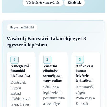
Vásárlás és visszaváltás
Részletek
Hogyan működik?
Vásárolj Kincstári Takarékjegyet 3
egyszerű lépésben
1
2
3
A megfelelő
Vásárlás
A tőke és a
futamidő
elindítása
kamat
kiválasztása
személyesen
felvétele
vagy online
lejáratkor
Döntsd el,
Sétálj be a
A futamidő
hogy a
legközelebbi
végén a
szabad
postahivatalba
Posta vagy a
tőkédet rövid
a személyes
Kincstár
távra, 1 éves