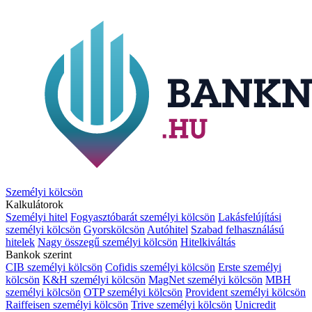
Személyi kölcsön
Kalkulátorok
Személyi hitel
Fogyasztóbarát személyi kölcsön
Lakásfelújítási
személyi kölcsön
Gyorskölcsön
Autóhitel
Szabad felhasználású
hitelek
Nagy összegű személyi kölcsön
Hitelkiváltás
Bankok szerint
CIB személyi kölcsön
Cofidis személyi kölcsön
Erste személyi
kölcsön
K&H személyi kölcsön
MagNet személyi kölcsön
MBH
személyi kölcsön
OTP személyi kölcsön
Provident személyi kölcsön
Raiffeisen személyi kölcsön
Trive személyi kölcsön
Unicredit