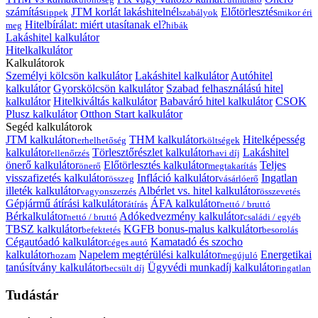
számítás
JTM korlát lakáshitelnél
Előtörlesztés
tippek
szabályok
mikor éri
Hitelbírálat: miért utasítanak el?
meg
hibák
Lakáshitel kalkulátor
Hitelkalkulátor
Kalkulátorok
Személyi kölcsön kalkulátor
Lakáshitel kalkulátor
Autóhitel
kalkulátor
Gyorskölcsön kalkulátor
Szabad felhasználású hitel
kalkulátor
Hitelkiváltás kalkulátor
Babaváró hitel kalkulátor
CSOK
Plusz kalkulátor
Otthon Start kalkulátor
Segéd kalkulátorok
JTM kalkulátor
THM kalkulátor
Hitelképesség
terhelhetőség
költségek
kalkulátor
Törlesztőrészlet kalkulátor
Lakáshitel
ellenőrzés
havi díj
önerő kalkulátor
Előtörlesztés kalkulátor
Teljes
önerő
megtakarítás
visszafizetés kalkulátor
Infláció kalkulátor
Ingatlan
összeg
vásárlóerő
illeték kalkulátor
Albérlet vs. hitel kalkulátor
vagyonszerzés
összevetés
Gépjármű átírási kalkulátor
ÁFA kalkulátor
átírás
nettó / bruttó
Bérkalkulátor
Adókedvezmény kalkulátor
nettó / bruttó
családi / egyéb
TBSZ kalkulátor
KGFB bonus-malus kalkulátor
befektetés
besorolás
Cégautóadó kalkulátor
Kamatadó és szocho
céges autó
kalkulátor
Napelem megtérülési kalkulátor
Energetikai
hozam
megújuló
tanúsítvány kalkulátor
Ügyvédi munkadíj kalkulátor
becsült díj
ingatlan
Tudástár