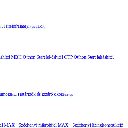
Hitelbírálat
nt
tipikus hibák
shitel
MBH Otthon Start lakáshitel
OTP Otthon Start lakáshitel
tumok
Határidők és kizáró okok
lista
fontos
itel MAX+
Széchenyi mikrohitel MAX+
Széchenyi lízingkonstrukció