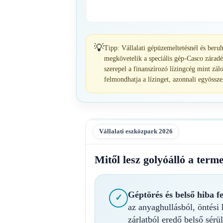
💡
Tipp: Vállalati gépüzemeltetésnél és beru
megkövetelik a speciális gép-Casco zárad
szerepel a finanszírozó lízingcég mint zálo
felmondhatja a lízinget, azonnali egyössze
Vállalati eszközpark 2026
Mitől lesz golyóálló a ter
Géptörés és belső hiba f
✓
az anyaghullásból, öntési
zárlatból eredő belső sérül