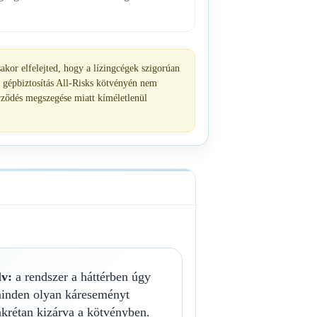
akor elfelejted, hogy a lízingcégek szigorúan
 gépbiztosítás All-Risks kötvényén nem
zerződés megszegése miatt kíméletlenül
lv:
a rendszer a háttérben úgy
minden olyan káreseményt
nkrétan kizárva a kötvényben.