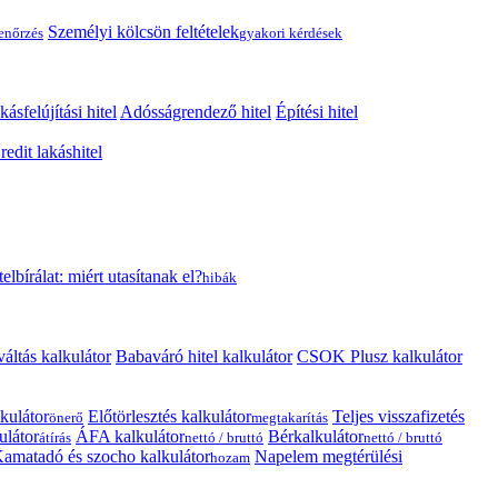
Személyi kölcsön feltételek
lenőrzés
gyakori kérdések
kásfelújítási hitel
Adósságrendező hitel
Építési hitel
edit lakáshitel
telbírálat: miért utasítanak el?
hibák
váltás kalkulátor
Babaváró hitel kalkulátor
CSOK Plusz kalkulátor
kulátor
Előtörlesztés kalkulátor
Teljes visszafizetés
önerő
megtakarítás
ulátor
ÁFA kalkulátor
Bérkalkulátor
átírás
nettó / bruttó
nettó / bruttó
amatadó és szocho kalkulátor
Napelem megtérülési
hozam