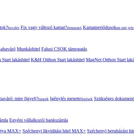
tok?
Fix vagy változó kamat?
Kamatperiódusok
becslés
útmutató
mi mit jele
abaváró
Munkáshitel
Falusi CSOK támogatás
 Start lakáshitel
K&H Otthon Start lakáshitel
MagNet Otthon Start laká
aváró: mire figyelj?
Igénylés menete
Szükséges dokumen
tippek
lépések
ámla
Egyéni vállalkozói bankszámla
Kártya MAX+
Széchenyi likviditási hitel MAX+
Széchenyi beruházási h