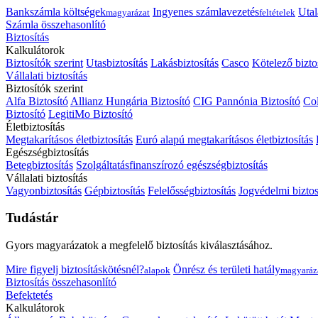
Bankszámla költségek
Ingyenes számlavezetés
Utal
magyarázat
feltételek
Számla összehasonlító
Biztosítás
Kalkulátorok
Biztosítók szerint
Utasbiztosítás
Lakásbiztosítás
Casco
Kötelező bizto
Vállalati biztosítás
Biztosítók szerint
Alfa Biztosító
Allianz Hungária Biztosító
CIG Pannónia Biztosító
Col
Biztosító
LegitiMo Biztosító
Életbiztosítás
Megtakarításos életbiztosítás
Euró alapú megtakarításos életbiztosítás
Egészségbiztosítás
Betegbiztosítás
Szolgáltatásfinanszírozó egészségbiztosítás
Vállalati biztosítás
Vagyonbiztosítás
Gépbiztosítás
Felelősségbiztosítás
Jogvédelmi biztos
Tudástár
Gyors magyarázatok a megfelelő biztosítás kiválasztásához.
Mire figyelj biztosításkötésnél?
Önrész és területi hatály
alapok
magyaráz
Biztosítás összehasonlító
Befektetés
Kalkulátorok