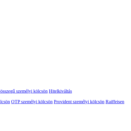
összegű személyi kölcsön
Hitelkiváltás
lcsön
OTP személyi kölcsön
Provident személyi kölcsön
Raiffeisen