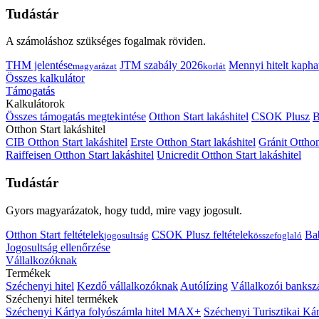
Tudástár
A számoláshoz szükséges fogalmak röviden.
THM jelentése
JTM szabály 2026
Mennyi hitelt kapha
magyarázat
korlát
Összes kalkulátor
Támogatás
Kalkulátorok
Összes támogatás megtekintése
Otthon Start lakáshitel
CSOK Plusz
B
Otthon Start lakáshitel
CIB Otthon Start lakáshitel
Erste Otthon Start lakáshitel
Gránit Otthon
Raiffeisen Otthon Start lakáshitel
Unicredit Otthon Start lakáshitel
Tudástár
Gyors magyarázatok, hogy tudd, mire vagy jogosult.
Otthon Start feltételek
CSOK Plusz feltételek
Bab
jogosultság
összefoglaló
Jogosultság ellenőrzése
Vállalkozóknak
Termékek
Széchenyi hitel
Kezdő vállalkozóknak
Autólízing
Vállalkozói banksz
Széchenyi hitel termékek
Széchenyi Kártya folyószámla hitel MAX+
Széchenyi Turisztikai 