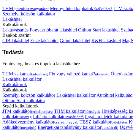
THM jelentése
Mennyi hitelt kaphatok?
JTM szab
magyarázat
kalkuláció
Személyi kölcsön kalkulátor
Lakáshitel
Kalkulátorok
Lakásvásárlás
Fogyasztóbarát lakáshitel
Otthon Start lakáshitel
Szabad
Bankok szerint
CIB lakáshitel
Erste lakáshitel
Gránit lakáshitel
K&H lakáshitel
MagNe
Tudástár
Fontos fogalmak és tippek a lakáshitelhez.
THM vs kamat
Fix vagy változó kamat?
Önerő szám
különbség
útmutató
Lakáshitel kalkulátor
Kalkulátorok
Kalkulátorok
Személyi kölcsön kalkulátor
Lakáshitel kalkulátor
Autóhitel kalkuláto
Otthon Start kalkulátor
Segéd kalkulátorok
JTM kalkulátor
THM kalkulátor
Hitelképesség ka
terhelhetőség
költségek
kalkulátor
Infláció kalkulátor
Ingatlan illeték kalkulátor
összeg
vásárlóerő
Adókedvezmény kalkulátor
TBSZ kalkulátor
K
családi / egyéb
befektetés
kalkulátor
Energetikai tanúsítvány kalkulátor
Ügyvéd
megújuló
becsült díj