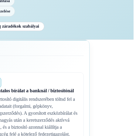
lítása
zelése
g záradékok szabályai
talos bírálat a banknál / biztosítónál
tosító digitális rendszerében töltsd fel a
adatait (forgalmi, gépkönyv,
ngszerződés). A gyorsított eszközbírálat és
hagyás után a keretszerződés aktívvá
, és a biztosító azonnal kiállítja a
ngcég felé a kötelező fedezetigazolást.