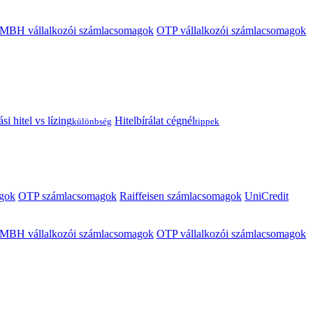
MBH vállalkozói számlacsomagok
OTP vállalkozói számlacsomagok
i hitel vs lízing
Hitelbírálat cégnél
különbség
tippek
gok
OTP számlacsomagok
Raiffeisen számlacsomagok
UniCredit
MBH vállalkozói számlacsomagok
OTP vállalkozói számlacsomagok