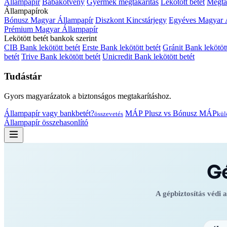
Állampapír
Babakötvény
Gyermek megtakarítás
Lekötött betét
Megtak
Állampapírok
Bónusz Magyar Állampapír
Diszkont Kincstárjegy
Egyéves Magyar 
Prémium Magyar Állampapír
Lekötött betét bankok szerint
CIB Bank lekötött betét
Erste Bank lekötött betét
Gránit Bank lekötött
betét
Trive Bank lekötött betét
Unicredit Bank lekötött betét
Tudástár
Gyors magyarázatok a biztonságos megtakarításhoz.
Állampapír vagy bankbetét?
MÁP Plusz vs Bónusz MÁP
összevetés
kül
Állampapír összehasonlító
Gé
A gépbiztosítás védi a