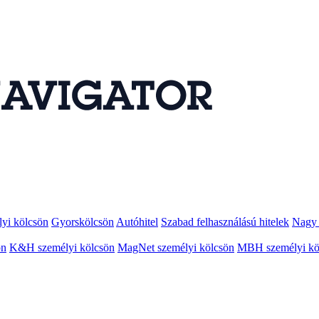
lyi kölcsön
Gyorskölcsön
Autóhitel
Szabad felhasználású hitelek
Nagy 
ön
K&H személyi kölcsön
MagNet személyi kölcsön
MBH személyi kö