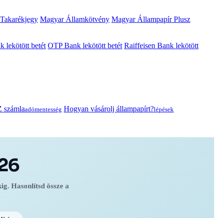
 Takarékjegy
Magyar Államkötvény
Magyar Állampapír Plusz
lekötött betét
OTP Bank lekötött betét
Raiffeisen Bank lekötött
 számla
Hogyan vásárolj állampapírt?
adómentesség
lépések
026
kig. Hasonlítsd össze a