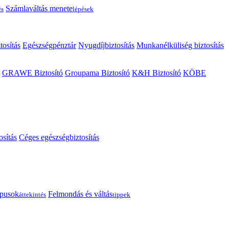
Számlaváltás menete
és
lépések
tosítás
Egészségpénztár
Nyugdíjbiztosítás
Munkanélküliség biztosítás
GRAWE Biztosító
Groupama Biztosító
K&H Biztosító
KÖBE
osítás
Céges egészségbiztosítás
típusok
Felmondás és váltás
áttekintés
tippek