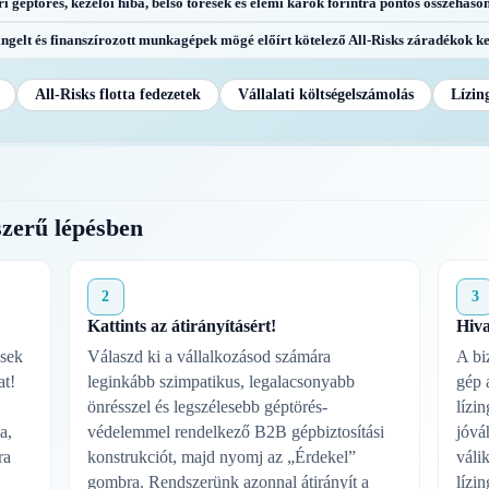
ri géptörés, kezelői hiba, belső törések és elemi károk forintra pontos összehason
ingelt és finanszírozott munkagépek mögé előírt kötelező All-Risks záradékok ke
All-Risks flotta fedezetek
Vállalati költségelszámolás
Lízin
szerű lépésben
2
3
Kattints az átirányításért!
Hiva
sek
Válaszd ki a vállalkozásod számára
A biz
at!
leginkább szimpatikus, legalacsonyabb
gép 
önrésszel és legszélesebb géptörés-
lízi
a,
védelemmel rendelkező B2B gépbiztosítási
jóvá
ra
konstrukciót, majd nyomj az „Érdekel”
válik
gombra. Rendszerünk azonnal átirányít a
lízi