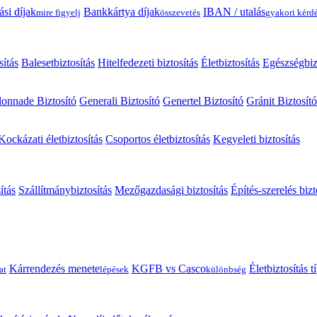
ási díjak
Bankkártya díjak
IBAN / utalás
mire figyelj
összevetés
gyakori kérd
sítás
Balesetbiztosítás
Hitelfedezeti biztosítás
Életbiztosítás
Egészségbiz
onnade Biztosító
Generali Biztosító
Genertel Biztosító
Gránit Biztosító
Kockázati életbiztosítás
Csoportos életbiztosítás
Kegyeleti biztosítás
ítás
Szállítmánybiztosítás
Mezőgazdasági biztosítás
Építés-szerelés bizt
Kárrendezés menete
KGFB vs Casco
Életbiztosítás 
at
lépések
különbség