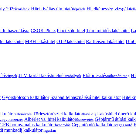
ály 2026
Hitelkiváltás útmutató
Hitelképesség vizsgálat
korlátok
lépések
el
 felhasználásra
CSOK Plusz
Piaci zöld hitel
Türelmi idős lakáshitel
La
t lakáshitel
MBH lakáshitel
OTP lakáshitel
Raiffeisen lakáshitel
UniCr
ítás
JTM korlát lakáshitelnél
Előtörlesztés
Hi
tippek
szabályok
mikor éri meg
r
Gyorskölcsön kalkulátor
Szabad felhasználású hitel kalkulátor
Hitelki
lkulátor
Törlesztőrészlet kalkulátor
Lakáshitel önerő kal
ellenőrzés
havi díj
Albérlet vs. hitel kalkulátor
Gépjármű átírási kalk
vagyonszerzés
összevetés
GFB bonus-malus kalkulátor
Cégautóadó kalkulátor
K
besorolás
céges autó
i munkadíj kalkulátor
ingatlan