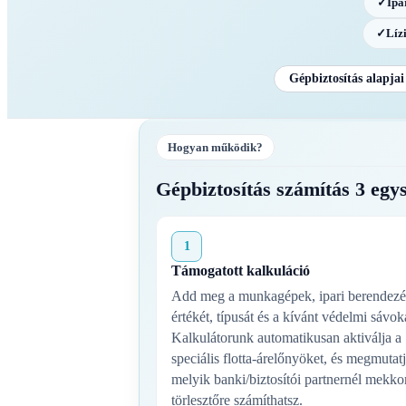
✓
Ipa
✓
Líz
Gépbiztosítás alapjai
Hogyan működik?
Gépbiztosítás számítás 3 egy
1
Támogatott kalkuláció
Add meg a munkagépek, ipari berendezé
értékét, típusát és a kívánt védelmi sávok
Kalkulátorunk automatikusan aktiválja a
speciális flotta-árelőnyöket, és megmutatj
melyik banki/biztosítói partnernél mekko
törlesztőre számíthatsz.