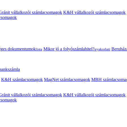
Gránit vállalkozói számlacsomagok
K&H vállalkozói számlacsomagok
acsomagok
éges dokumentumok
Mikor jó a folyószámlahitel?
Beruházás
lista
gyakorlati
 bankszámla
K&H számlacsomagok
MagNet számlacsomagok
MBH számlacsoma
Gránit vállalkozói számlacsomagok
K&H vállalkozói számlacsomagok
acsomagok