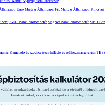
arítási számla
Nyugdíj előtakarékosság
Állampapír
Euró Magyar Állampapír
Fix Magyar Állampapír
Kincstári
 betét
K&H Bank lekötött betét
MagNet Bank lekötött betét
MBH Bank 
Kamatadó és szocho
Infláció és reálhozam
TBSZ
önbség
adózás
magyarázat
pbiztosítás kalkulátor 2
 vállalati munkagépeket és ipari eszközöket a töréstől a lízingelt par
konstrukciókat, és válaszd a céged számára legjobbat.