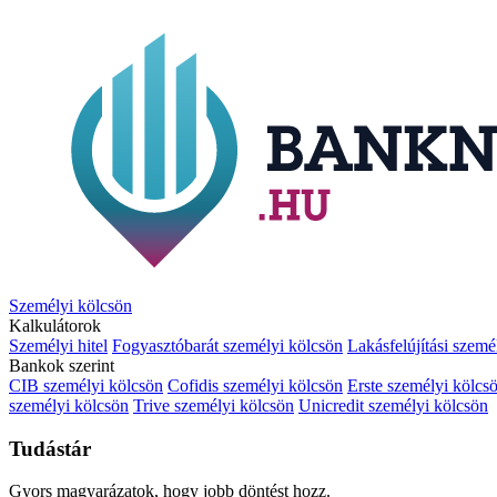
Személyi kölcsön
Kalkulátorok
Személyi hitel
Fogyasztóbarát személyi kölcsön
Lakásfelújítási szemé
Bankok szerint
CIB személyi kölcsön
Cofidis személyi kölcsön
Erste személyi kölcs
személyi kölcsön
Trive személyi kölcsön
Unicredit személyi kölcsön
Tudástár
Gyors magyarázatok, hogy jobb döntést hozz.