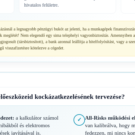
hivatalos felületre.
házásnál a legnagyobb pénzügyi bukót az jelenti, ha a munkagépek finanszírozás
ék meglétét! Nem elegendő egy sima telephelyi vagyonbiztosítás. Amennyiben a
gjogosult (társbiztosított), a bank azonnal leállítja a hitelfolyósítást, vagy a s
gű visszafizetésre kötelezve a cégedet.
melőeszközeid kockázatkezelésének tervezése?
edezet:
a kalkulátor számol
All-Risks működési e
✓
 hibákból és elektromos
van kalibrálva, hogy 
ések javításával is.
fedezzen, mi nincs ko