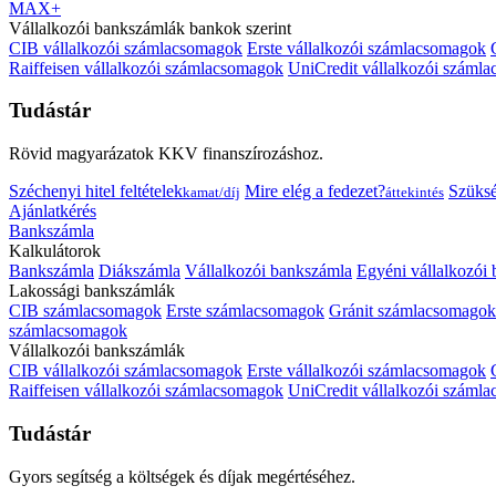
MAX+
Vállalkozói bankszámlák bankok szerint
CIB vállalkozói számlacsomagok
Erste vállalkozói számlacsomagok
Raiffeisen vállalkozói számlacsomagok
UniCredit vállalkozói száml
Tudástár
Rövid magyarázatok KKV finanszírozáshoz.
Széchenyi hitel feltételek
Mire elég a fedezet?
Szüks
kamat/díj
áttekintés
Ajánlatkérés
Bankszámla
Kalkulátorok
Bankszámla
Diákszámla
Vállalkozói bankszámla
Egyéni vállalkozói
Lakossági bankszámlák
CIB számlacsomagok
Erste számlacsomagok
Gránit számlacsomagok
számlacsomagok
Vállalkozói bankszámlák
CIB vállalkozói számlacsomagok
Erste vállalkozói számlacsomagok
Raiffeisen vállalkozói számlacsomagok
UniCredit vállalkozói száml
Tudástár
Gyors segítség a költségek és díjak megértéséhez.