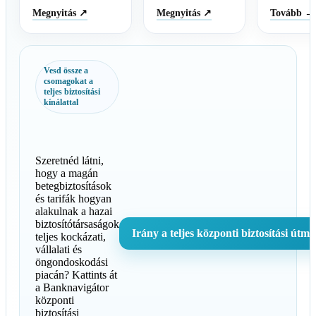
Megnyitás ↗
Megnyitás ↗
Tovább →
Vesd össze a
csomagokat a
teljes biztosítási
kínálattal
Szeretnéd látni,
hogy a magán
betegbiztosítások
és tarifák hogyan
alakulnak a hazai
biztosítótársaságok
Irány a teljes központi biztosítási útmu
teljes kockázati,
vállalati és
öngondoskodási
piacán? Kattints át
a Banknavigátor
központi
biztosítási