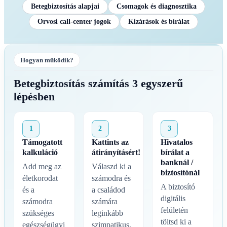
Betegbiztosítás alapjai
Csomagok és diagnosztika
Orvosi call-center jogok
Kizárások és bírálat
Hogyan működik?
Betegbiztosítás számítás 3 egyszerű
lépésben
1
2
3
Támogatott
Kattints az
Hivatalos
kalkuláció
átirányításért!
bírálat a
banknál /
Add meg az
Válaszd ki a
biztosítónál
életkorodat
számodra és
A biztosító
és a
a családod
digitális
számodra
számára
felületén
szükséges
leginkább
töltsd ki a
egészségügyi
szimpatikus,