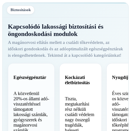
Biztosítások
Kapcsolódó lakossági biztosítási és
öngondoskodási modulok
A magánorvosi ellátás mellett a családi tőkevédelem, az
időskori gondoskodás és az adóoptimalizált egészségpénztárak
is elengedhetetlenek. Tekintsd át a kapcsolódó kategóriáinkat!
Egészségpénztár
Kockázati
Nyugdíjbi
életbiztosítás
A közvetlenül
Éves szin
20%-os állami adó-
Tiszta,
os közve
visszatérítéssel
megtakarítási
adó-
támogatott
rész nélküli
visszatérít
lakossági számlák,
családi védelem
támogatott
gyógyszerek és
nagy összegű
időskori
magánorvosi
tragédiák,
tőkeépítés
számlák
baleseti
programo