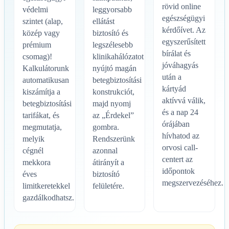
rövid online
védelmi
leggyorsabb
egészségügyi
szintet (alap,
ellátást
kérdőívet. Az
közép vagy
biztosító és
egyszerűsített
prémium
legszélesebb
bírálat és
csomag)!
klinikahálózatot
jóváhagyás
Kalkulátorunk
nyújtó magán
után a
automatikusan
betegbiztosítási
kártyád
kiszámítja a
konstrukciót,
aktívvá válik,
betegbiztosítási
majd nyomj
és a nap 24
tarifákat, és
az „Érdekel”
órájában
megmutatja,
gombra.
hívhatod az
melyik
Rendszerünk
orvosi call-
cégnél
azonnal
centert az
mekkora
átirányít a
időpontok
éves
biztosító
megszervezéséhez.
limitkeretekkel
felületére.
gazdálkodhatsz.