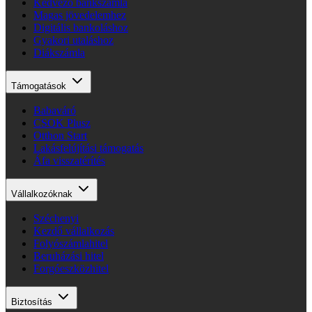
Kedvező bankszámla
Magas jövedelemhez
Digitális bankoláshoz
Gyakori utaláshoz
Diákszámla
Támogatások
Babaváró
CSOK Plusz
Otthon Start
Lakásfelújítási támogatás
Áfa visszatérítés
Vállalkozóknak
Széchenyi
Kezdő vállalkozás
Folyószámlahitel
Beruházási hitel
Forgóeszközhitel
Biztosítás