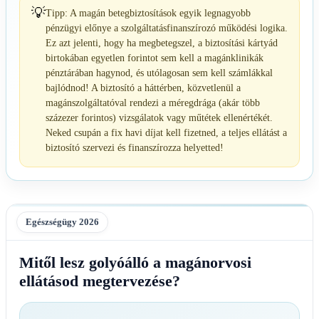
💡
Tipp: A magán betegbiztosítások egyik legnagyobb
pénzügyi előnye a szolgáltatásfinanszírozó működési logika.
Ez azt jelenti, hogy ha megbetegszel, a biztosítási kártyád
birtokában egyetlen forintot sem kell a magánklinikák
pénztárában hagynod, és utólagosan sem kell számlákkal
bajlódnod! A biztosító a háttérben, közvetlenül a
magánszolgáltatóval rendezi a méregdrága (akár több
százezer forintos) vizsgálatok vagy műtétek ellenértékét.
Neked csupán a fix havi díjat kell fizetned, a teljes ellátást a
biztosító szervezi és finanszírozza helyetted!
Egészségügy 2026
Mitől lesz golyóálló a magánorvosi
ellátásod megtervezése?