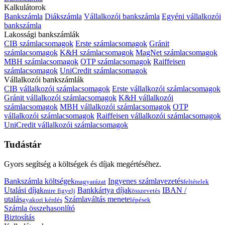
Kalkulátorok
Bankszámla
Diákszámla
Vállalkozói bankszámla
Egyéni vállalkozói
bankszámla
Lakossági bankszámlák
CIB számlacsomagok
Erste számlacsomagok
Gránit
számlacsomagok
K&H számlacsomagok
MagNet számlacsomagok
MBH számlacsomagok
OTP számlacsomagok
Raiffeisen
számlacsomagok
UniCredit számlacsomagok
Vállalkozói bankszámlák
CIB vállalkozói számlacsomagok
Erste vállalkozói számlacsomagok
Gránit vállalkozói számlacsomagok
K&H vállalkozói
számlacsomagok
MBH vállalkozói számlacsomagok
OTP
vállalkozói számlacsomagok
Raiffeisen vállalkozói számlacsomagok
UniCredit vállalkozói számlacsomagok
Tudástár
Gyors segítség a költségek és díjak megértéséhez.
Bankszámla költségek
Ingyenes számlavezetés
magyarázat
feltételek
Utalási díjak
Bankkártya díjak
IBAN /
mire figyelj
összevetés
utalás
Számlaváltás menete
gyakori kérdés
lépések
Számla összehasonlító
Biztosítás