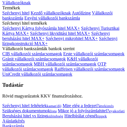
Vállalkozóknak
Termékek
Széchenyi hitel
Kezdő vállalkozóknak
Autólízing
Vállalkozói
bankszámla
Egyéni vállalkozói bankszámla
Széchenyi hitel termékek
Széchenyi Kártya folyószámla hitel MAX+
Széchenyi Turisztikai
Kártya MAX+
Széchenyi likviditási hitel MAX+
Széchenyi
beruházási hitel MAX+
Széchenyi mikrohitel MAX+
Széchenyi
lízingkonstrukció MAX+
Vállalkozói bankszámlák bankok szerint
CIB vállalkozói számlacsomagok
Erste vállalkozói számlacsomagok
Gránit vállalkozói számlacsomagok
K&H vállalkozói
számlacsomagok
MBH vállalkozói számlacsomagok
OTP
vállalkozói számlacsomagok
Raiffeisen vállalkozói számlacsomagok
UniCredit vállalkozói számlacsomagok
Tudástár
Rövid magyarázatok KKV finanszírozáshoz.
Széchenyi hitel feltételek
Mire elég a fedezet?
kamat/díj
áttekintés
Szükséges dokumentumok
Mikor jó a folyószámlahitel?
lista
gyakorlati
Beruházási hitel vs lízing
Hitelbírálat cégnél
különbség
tippek
Ajánlatkérés
Bankszámla