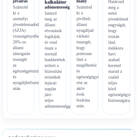
jóváírás
hiány
kalkulátor
Határozd
Számold
adómentesség
Számítsd
meg a
ki a
ki a
Ismerd
nettó
személyi
jövőbeli
meg az
jövedelmed
jövedelemadódból
állami
állami
nagyságát,
(SZJA)
nyugdíjad
elvonások
hogy
visszaigényelhető
várható
logikáját,
tisztán
20%-os
összegét,
és vesd
lásd,
állami
hogy
össze a
mekkora
támogatás
pontosan
normál
havi
összegét
lásd a
bankbetétek
szabad
az
megélhetési
terheit a
kereted
egészségpénztári
és
biztosítási
marad a
és
egészségügyi
termékek
család
nyugdíjbefizetéseid
rést az
lejárati
teljes
után.
aktív
napján
körű
évek
járó
egészségügyi
lezárása
teljes
biztonságára.
után.
adómentességgel.