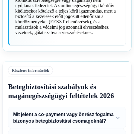
krónikus szívbetegségre vagy daganatra) nem
nyújtanak fedezetet. Az online egészségügyi kérdőív
kitöltésekor kötelező a teljes körű igazmondás, mert a
biztosító a kezelések előtt jogosult ellenőrizni a
kórelőzményeket (EESZT ellenőrzések), és a
mulasztások a védelmi jog azonnali elvesztéséhez
vezetnek, gátat szabva a visszaéléseknek.
Részletes információk
Betegbiztosítási szabályok és
magánegészségügyi feltételek 2026
Mit jelent a co-payment vagy önrész fogalma
bizonyos betegbiztosítási csomagoknál?