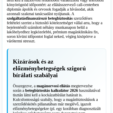
nem kell a háziorvosi rendelőben várakoznod vagy telefonon
könyörögnöd időpontért: az ellátásszervező call-centerben
diplomás ápolók és orvosok fogadják a hívásodat, akik
azonnali szakmai tanácsadást nyújtanak. A
szolgáltatásfinanszírozó betegbiztosítás
szerződéses
feltételei szerint a biztosító kötelezettséget vállal arra, hogy a
bejelentéstől számított néhány munkanapon belül a
lakóhelyedhez legközelebbi, prémium magánklinikára fix,
soron kívüni időpontot foglal neked, végleg kisöpörve a
várótermi stresszt.
Kizárások és az
előzménybetegségek szigorú
bírálati szabályai
Összegezve, a
magánorvosi ellátás
megtervezése
során a
betegbiztosítás kalkulátor 2026
használatával
tisztán látni kell a kockázatbírálat határait is.
Kulcsfontosságú szabály, hogy a magánbiztosítások a
szerződéskötés pillanatában már meglévő, igazolt
előzménybetegségekre (pl. egy korábban diagnosztizált