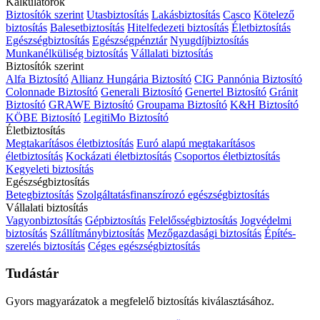
Kalkulátorok
Biztosítók szerint
Utasbiztosítás
Lakásbiztosítás
Casco
Kötelező
biztosítás
Balesetbiztosítás
Hitelfedezeti biztosítás
Életbiztosítás
Egészségbiztosítás
Egészségpénztár
Nyugdíjbiztosítás
Munkanélküliség biztosítás
Vállalati biztosítás
Biztosítók szerint
Alfa Biztosító
Allianz Hungária Biztosító
CIG Pannónia Biztosító
Colonnade Biztosító
Generali Biztosító
Genertel Biztosító
Gránit
Biztosító
GRAWE Biztosító
Groupama Biztosító
K&H Biztosító
KÖBE Biztosító
LegitiMo Biztosító
Életbiztosítás
Megtakarításos életbiztosítás
Euró alapú megtakarításos
életbiztosítás
Kockázati életbiztosítás
Csoportos életbiztosítás
Kegyeleti biztosítás
Egészségbiztosítás
Betegbiztosítás
Szolgáltatásfinanszírozó egészségbiztosítás
Vállalati biztosítás
Vagyonbiztosítás
Gépbiztosítás
Felelősségbiztosítás
Jogvédelmi
biztosítás
Szállítmánybiztosítás
Mezőgazdasági biztosítás
Építés-
szerelés biztosítás
Céges egészségbiztosítás
Tudástár
Gyors magyarázatok a megfelelő biztosítás kiválasztásához.