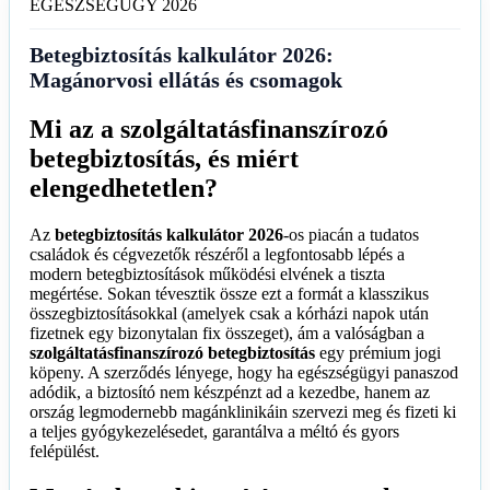
EGÉSZSÉGÜGY 2026
Betegbiztosítás kalkulátor 2026:
Magánorvosi ellátás és csomagok
Mi az a szolgáltatásfinanszírozó
betegbiztosítás, és miért
elengedhetetlen?
Az
betegbiztosítás kalkulátor 2026
-os piacán a tudatos
családok és cégvezetők részéről a legfontosabb lépés a
modern betegbiztosítások működési elvének a tiszta
megértése. Sokan tévesztik össze ezt a formát a klasszikus
összegbiztosításokkal (amelyek csak a kórházi napok után
fizetnek egy bizonytalan fix összeget), ám a valóságban a
szolgáltatásfinanszírozó betegbiztosítás
egy prémium jogi
köpeny. A szerződés lényege, hogy ha egészségügyi panaszod
adódik, a biztosító nem készpénzt ad a kezedbe, hanem az
ország legmodernebb magánklinikáin szervezi meg és fizeti ki
a teljes gyógykezelésedet, garantálva a méltó és gyors
felépülést.