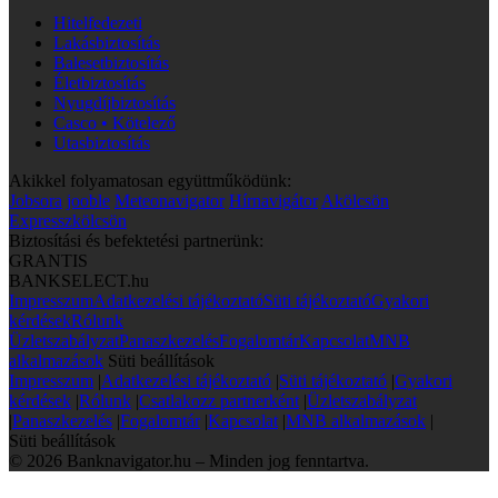
Hitelfedezeti
Lakásbiztosítás
Balesetbiztosítás
Életbiztosítás
Nyugdíjbiztosítás
Casco • Kötelező
Utasbiztosítás
Akikkel folyamatosan együttműködünk:
Jobsora
jooble
Meteonavigator
Hírnavigátor
Akölcsön
Expresszkölcsön
Biztosítási és befektetési partnerünk:
GRANTIS
BANKSELECT.hu
Impresszum
Adatkezelési tájékoztató
Süti tájékoztató
Gyakori
kérdések
Rólunk
Üzletszabályzat
Panaszkezelés
Fogalomtár
Kapcsolat
MNB
alkalmazások
Süti beállítások
Impresszum
|
Adatkezelési tájékoztató
|
Süti tájékoztató
|
Gyakori
kérdések
|
Rólunk
|
Csatlakozz partnerként
|
Üzletszabályzat
|
Panaszkezelés
|
Fogalomtár
|
Kapcsolat
|
MNB alkalmazások
|
Süti beállítások
© 2026 Banknavigator.hu – Minden jog fenntartva.