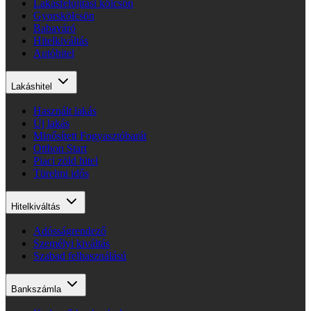
Lakásfelújítási kölcsön
Gyorskölcsön
Babaváró
Hitelkiváltás
Autóhitel
Lakáshitel
Használt lakás
Új lakás
Minősített Fogyasztóbarát
Otthon Start
Piaci zöld hitel
Türelmi idős
Hitelkiváltás
Adósságrendező
Személyi kiváltás
Szabad felhasználású
Bankszámla