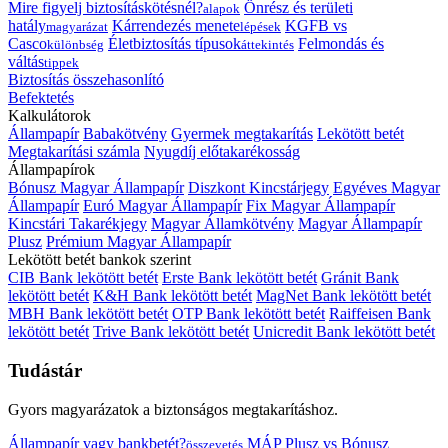
Mire figyelj biztosításkötésnél?
Önrész és területi
alapok
hatály
Kárrendezés menete
KGFB vs
magyarázat
lépések
Casco
Életbiztosítás típusok
Felmondás és
különbség
áttekintés
váltás
tippek
Biztosítás összehasonlító
Befektetés
Kalkulátorok
Állampapír
Babakötvény
Gyermek megtakarítás
Lekötött betét
Megtakarítási számla
Nyugdíj előtakarékosság
Állampapírok
Bónusz Magyar Állampapír
Diszkont Kincstárjegy
Egyéves Magyar
Állampapír
Euró Magyar Állampapír
Fix Magyar Állampapír
Kincstári Takarékjegy
Magyar Államkötvény
Magyar Állampapír
Plusz
Prémium Magyar Állampapír
Lekötött betét bankok szerint
CIB Bank lekötött betét
Erste Bank lekötött betét
Gránit Bank
lekötött betét
K&H Bank lekötött betét
MagNet Bank lekötött betét
MBH Bank lekötött betét
OTP Bank lekötött betét
Raiffeisen Bank
lekötött betét
Trive Bank lekötött betét
Unicredit Bank lekötött betét
Tudástár
Gyors magyarázatok a biztonságos megtakarításhoz.
Állampapír vagy bankbetét?
MÁP Plusz vs Bónusz
összevetés