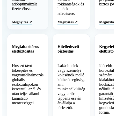
adóoptimalizált
rokkantságok és
biztos jöv
fizetéséhez.
hitelek
lefedésére.
Megnyitás ↗
Megnyitás ↗
Megnyitás
Megtakarításos
Hitelfedezeti
Kegyeleti
életbiztosítás
biztosítás
életbiztos
Hosszú távú
Lakáshitelek
Idősebb
tőkeépítés és
vagy személyi
korosztály
vagyonfelhalmozás
kölcsönök mellé
számára
globális
köthető segítség,
kialakított
eszközalapokon
ami
kockázatbí
keresztül, az 5. év
munkanélküliség
nélküli, fi
után teljes állami
vagy tartós
garantált
kamatadó-
táppénz esetén
kifizetésű
mentességgel.
átvállalja a
kegyeleti
törlesztőt.
gondosko
forma.