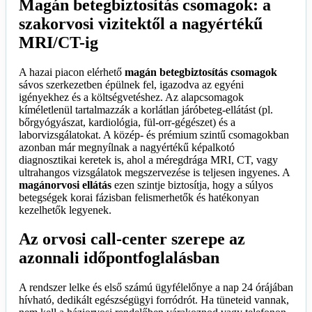
Magán betegbiztosítás csomagok: a
szakorvosi vizitektől a nagyértékű
MRI/CT-ig
A hazai piacon elérhető
magán betegbiztosítás csomagok
sávos szerkezetben épülnek fel, igazodva az egyéni
igényekhez és a költségvetéshez. Az alapcsomagok
kíméletlenül tartalmazzák a korlátlan járóbeteg-ellátást (pl.
bőrgyógyászat, kardiológia, fül-orr-gégészet) és a
laborvizsgálatokat. A közép- és prémium szintű csomagokban
azonban már megnyílnak a nagyértékű képalkotó
diagnosztikai keretek is, ahol a méregdrága MRI, CT, vagy
ultrahangos vizsgálatok megszervezése is teljesen ingyenes. A
magánorvosi ellátás
ezen szintje biztosítja, hogy a súlyos
betegségek korai fázisban felismerhetők és hatékonyan
kezelhetők legyenek.
Az orvosi call-center szerepe az
azonnali időpontfoglalásban
A rendszer lelke és első számú ügyfélelőnye a nap 24 órájában
hívható, dedikált egészségügyi forródrót. Ha tüneteid vannak,