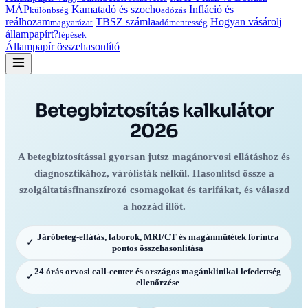
MÁP
Kamatadó és szocho
Infláció és
különbség
adózás
reálhozam
TBSZ számla
Hogyan vásárolj
magyarázat
adómentesség
állampapírt?
lépések
Állampapír összehasonlító
Betegbiztosítás kalkulátor
2026
A betegbiztosítással gyorsan jutsz magánorvosi ellátáshoz és
diagnosztikához, várólisták nélkül. Hasonlítsd össze a
szolgáltatásfinanszírozó csomagokat és tarifákat, és válaszd
a hozzád illőt.
Járóbeteg-ellátás, laborok, MRI/CT és magánműtétek forintra
✓
pontos összehasonlítása
24 órás orvosi call-center és országos magánklinikai lefedettség
✓
ellenőrzése