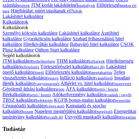
számítás
JTM korlát lakáshitelnél
Előtörlesztés
tippek
szabályok
mikor éri
Hitelbírálat: miért utasítanak el?
meg
hibák
Lakáshitel kalkulátor
Kalkulátorok
Kalkulátorok
Személyi kölcsön kalkulátor
Lakáshitel kalkulátor
Autóhitel
kalkulátor
Gyorskölcsön kalkulátor
Szabad felhasználású hitel
kalkulátor
Hitelkiváltás kalkulátor
Babaváró hitel kalkulátor
CSOK
Plusz kalkulátor
Otthon Start kalkulátor
Segéd kalkulátorok
JTM kalkulátor
THM kalkulátor
Hitelképesség
terhelhetőség
költségek
kalkulátor
Törlesztőrészlet kalkulátor
Lakáshitel
ellenőrzés
havi díj
önerő kalkulátor
Előtörlesztés kalkulátor
Teljes
önerő
megtakarítás
visszafizetés kalkulátor
Infláció kalkulátor
Ingatlan
összeg
vásárlóerő
illeték kalkulátor
Albérlet vs. hitel kalkulátor
vagyonszerzés
összevetés
Gépjármű átírási kalkulátor
ÁFA kalkulátor
átírás
nettó / bruttó
Bérkalkulátor
Adókedvezmény kalkulátor
nettó / bruttó
családi / egyéb
TBSZ kalkulátor
KGFB bonus-malus kalkulátor
befektetés
besorolás
Cégautóadó kalkulátor
Kamatadó és szocho
céges autó
kalkulátor
Napelem megtérülési kalkulátor
Energetikai
hozam
megújuló
tanúsítvány kalkulátor
Ügyvédi munkadíj kalkulátor
becsült díj
ingatlan
Tudástár