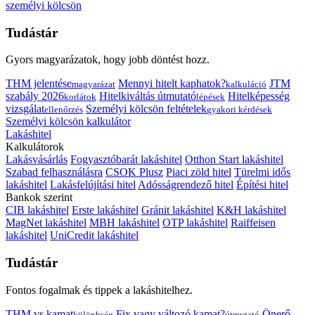
személyi kölcsön
Tudástár
Gyors magyarázatok, hogy jobb döntést hozz.
THM jelentése
Mennyi hitelt kaphatok?
JTM
magyarázat
kalkuláció
szabály 2026
Hitelkiváltás útmutató
Hitelképesség
korlátok
lépések
vizsgálat
Személyi kölcsön feltételek
ellenőrzés
gyakori kérdések
Személyi kölcsön kalkulátor
Lakáshitel
Kalkulátorok
Lakásvásárlás
Fogyasztóbarát lakáshitel
Otthon Start lakáshitel
Szabad felhasználásra
CSOK Plusz
Piaci zöld hitel
Türelmi idős
lakáshitel
Lakásfelújítási hitel
Adósságrendező hitel
Építési hitel
Bankok szerint
CIB lakáshitel
Erste lakáshitel
Gránit lakáshitel
K&H lakáshitel
MagNet lakáshitel
MBH lakáshitel
OTP lakáshitel
Raiffeisen
lakáshitel
UniCredit lakáshitel
Tudástár
Fontos fogalmak és tippek a lakáshitelhez.
THM vs kamat
Fix vagy változó kamat?
Önerő
különbség
útmutató