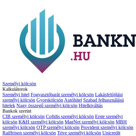
Személyi kölcsön
Kalkulátorok
Személyi hitel
Fogyasztóbarát személyi kölcsön
Lakásfelújítási
személyi kölcsön
Gyorskölcsön
Autóhitel
Szabad felhasználású
hitelek
Nagy összegű személyi kölcsön
Hitelkiváltás
Bankok szerint
CIB személyi kölcsön
Cofidis személyi kölcsön
Erste személyi
kölcsön
K&H személyi kölcsön
MagNet személyi kölcsön
MBH
személyi kölcsön
OTP személyi kölcsön
Provident személyi kölcsön
Raiffeisen személyi kölcsön
Trive személyi kölcsön
Unicredit