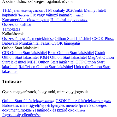
A számoláshoz szükséges fogalmak röviden.
THM jelentése
JTM szabály 2026
Mennyi hitelt
magyarázat
korlát
kaphatok?
Fix vagy változó kamat?
becslés
útmutató
Kamatperiódusok
Hitelbírálat
mi mit jelent
tipikus hibák
Összes kalkulátor
Támogatás
Kalkulátorok
Összes támogatás megtekintése
Otthon Start lakáshitel
CSOK Plusz
Babaváró
Munkáshitel
Falusi CSOK támogatás
Otthon Start lakáshitel
CIB Otthon Start lakáshitel
Erste Otthon Start lakáshitel
Gránit
Otthon Start lakáshitel
K&H Otthon Start lakáshitel
MagNet Otthon
Start lakáshitel
MBH Otthon Start lakáshitel
OTP Otthon Start
lakáshitel
Raiffeisen Otthon Start lakáshitel
Unicredit Otthon Start
lakáshitel
Tudástár
Gyors magyarázatok, hogy tudd, mire vagy jogosult.
Otthon Start feltételek
CSOK Plusz feltételek
jogosultság
összefoglaló
Babaváró: mire figyelj?
Igénylés menete
Szükséges
tippek
lépések
dokumentumok
Határidők és kizáró okok
lista
fontos
Jogosultság ellenőrzése