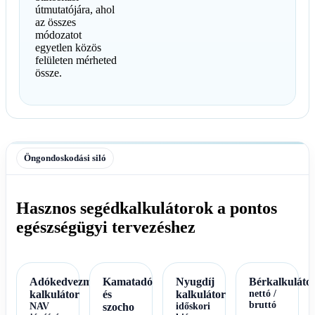
útmutatójára, ahol
az összes
módozatot
egyetlen közös
felületen mérheted
össze.
Öngondoskodási siló
Hasznos segédkalkulátorok a pontos
egészségügyi tervezéshez
Adókedvezmény
Kamatadó
Nyugdíj
Bérkalkuláto
kalkulátor
és
kalkulátor
nettó /
bruttó
NAV
szocho
időskori