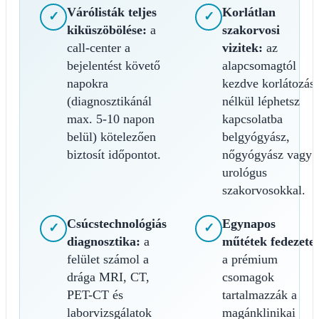
Várólisták teljes
Korlátlan
✓
✓
kiküszöbölése:
a
szakorvosi
call-center a
vizitek:
az
bejelentést követő
alapcsomagtól
napokra
kezdve korlátozás
(diagnosztikánál
nélkül léphetsz
max. 5-10 napon
kapcsolatba
belül) kötelezően
belgyógyász,
biztosít időpontot.
nőgyógyász vagy
urológus
szakorvosokkal.
Csúcstechnológiás
Egynapos
✓
✓
diagnosztika:
a
műtétek fedezete:
felület számol a
a prémium
drága MRI, CT,
csomagok
PET-CT és
tartalmazzák a
laborvizsgálatok
magánklinikai