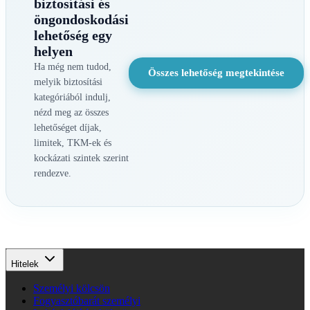
biztosítási és
öngondoskodási
lehetőség egy
helyen
Ha még nem tudod,
Összes lehetőség megtekintése
melyik biztosítási
kategóriából indulj,
nézd meg az összes
lehetőséget díjak,
limitek, TKM-ek és
kockázati szintek szerint
rendezve.
Hitelek
Személyi kölcsön
Fogyasztóbarát személyi