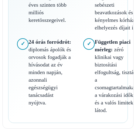
éves szinten több
sebészeti
milliós
beavatkozások és 
keretösszegeivel.
kényelmes kórházi
elhelyezés díjait is
24 órás forródrót:
Független piaci
✓
✓
diplomás ápolók és
mérleg:
zéró
orvosok fogadják a
klinikai vagy
hívásodat az év
biztosítási
minden napján,
elfogultság, tisztá
azonnali
a
egészségügyi
csomagtartalmakat
tanácsadást
a várakozási időke
nyújtva.
és a valós limiteke
látod.