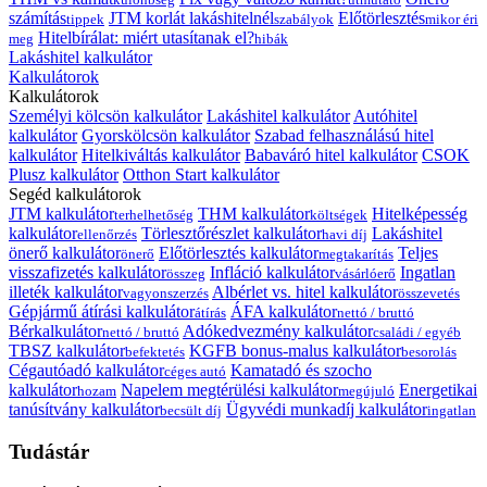
számítás
JTM korlát lakáshitelnél
Előtörlesztés
tippek
szabályok
mikor éri
Hitelbírálat: miért utasítanak el?
meg
hibák
Lakáshitel kalkulátor
Kalkulátorok
Kalkulátorok
Személyi kölcsön kalkulátor
Lakáshitel kalkulátor
Autóhitel
kalkulátor
Gyorskölcsön kalkulátor
Szabad felhasználású hitel
kalkulátor
Hitelkiváltás kalkulátor
Babaváró hitel kalkulátor
CSOK
Plusz kalkulátor
Otthon Start kalkulátor
Segéd kalkulátorok
JTM kalkulátor
THM kalkulátor
Hitelképesség
terhelhetőség
költségek
kalkulátor
Törlesztőrészlet kalkulátor
Lakáshitel
ellenőrzés
havi díj
önerő kalkulátor
Előtörlesztés kalkulátor
Teljes
önerő
megtakarítás
visszafizetés kalkulátor
Infláció kalkulátor
Ingatlan
összeg
vásárlóerő
illeték kalkulátor
Albérlet vs. hitel kalkulátor
vagyonszerzés
összevetés
Gépjármű átírási kalkulátor
ÁFA kalkulátor
átírás
nettó / bruttó
Bérkalkulátor
Adókedvezmény kalkulátor
nettó / bruttó
családi / egyéb
TBSZ kalkulátor
KGFB bonus-malus kalkulátor
befektetés
besorolás
Cégautóadó kalkulátor
Kamatadó és szocho
céges autó
kalkulátor
Napelem megtérülési kalkulátor
Energetikai
hozam
megújuló
tanúsítvány kalkulátor
Ügyvédi munkadíj kalkulátor
becsült díj
ingatlan
Tudástár