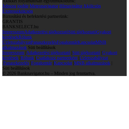
Akikkel folyamatosan együttműködünk:
Jobsora
jooble
Meteonavigator
Hírnavigátor
Akölcsön
Expresszkölcsön
Biztosítási és befektetési partnerünk:
GRANTIS
BANKSELECT.hu
Impresszum
Adatkezelési tájékoztató
Süti tájékoztató
Gyakori
kérdések
Rólunk
Üzletszabályzat
Panaszkezelés
Fogalomtár
Kapcsolat
MNB
alkalmazások
Süti beállítások
Impresszum
|
Adatkezelési tájékoztató
|
Süti tájékoztató
|
Gyakori
kérdések
|
Rólunk
|
Csatlakozz partnerként
|
Üzletszabályzat
|
Panaszkezelés
|
Fogalomtár
|
Kapcsolat
|
MNB alkalmazások
|
Süti beállítások
© 2026 Banknavigator.hu – Minden jog fenntartva.