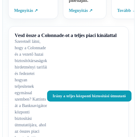
palettáján.
Megnyitás ↗
Megnyitás ↗
Tovább →
Vesd össze a Colonnade-ot a teljes piaci kínálattal
Szeretnél látni,
hogy a Colonnade
és a vezető hazai
biztosítótársaságok
hirdetményi tarifái
és fedezetei
hogyan
teljesítenek
egymással
Irány a teljes központi biztosítási útmutató
szemben? Kattints
át a Banknavigátor
központi
biztosítási
útmutatójára, ahol
az összes piaci