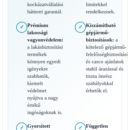
kockázatvállalási
limitekkel
hátteret garantál.
rendelkeznek.
Prémium
Kiszámítható
✓
✓
lakossági
gépjármű-
vagyonvédelem:
biztosítások:
a
a lakásbiztosítási
kötelező gépjármű-
termékek
felelősségbiztosítási
könnyen egyedi
és casco ajánlatok
igényekre
stabil árazással és
szabhatók,
tiszta önrész
kiemelt
szabályokkal
védelmet
érhetők el.
nyújtva a nagy
értékű
ingóságoknak is.
Gyorsított
Független
✓
✓