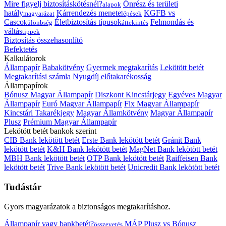
Mire figyelj biztosításkötésnél?
Önrész és területi
alapok
hatály
Kárrendezés menete
KGFB vs
magyarázat
lépések
Casco
Életbiztosítás típusok
Felmondás és
különbség
áttekintés
váltás
tippek
Biztosítás összehasonlító
Befektetés
Kalkulátorok
Állampapír
Babakötvény
Gyermek megtakarítás
Lekötött betét
Megtakarítási számla
Nyugdíj előtakarékosság
Állampapírok
Bónusz Magyar Állampapír
Diszkont Kincstárjegy
Egyéves Magyar
Állampapír
Euró Magyar Állampapír
Fix Magyar Állampapír
Kincstári Takarékjegy
Magyar Államkötvény
Magyar Állampapír
Plusz
Prémium Magyar Állampapír
Lekötött betét bankok szerint
CIB Bank lekötött betét
Erste Bank lekötött betét
Gránit Bank
lekötött betét
K&H Bank lekötött betét
MagNet Bank lekötött betét
MBH Bank lekötött betét
OTP Bank lekötött betét
Raiffeisen Bank
lekötött betét
Trive Bank lekötött betét
Unicredit Bank lekötött betét
Tudástár
Gyors magyarázatok a biztonságos megtakarításhoz.
Állampapír vagy bankbetét?
MÁP Plusz vs Bónusz
összevetés