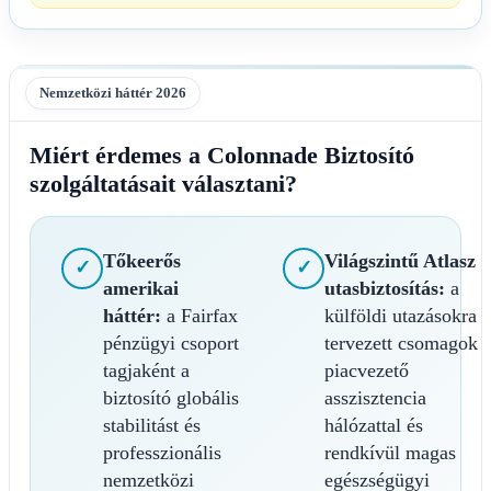
Nemzetközi háttér 2026
Miért érdemes a Colonnade Biztosító
szolgáltatásait választani?
Tőkeerős
Világszintű Atlasz
✓
✓
amerikai
utasbiztosítás:
a
háttér:
a Fairfax
külföldi utazásokra
pénzügyi csoport
tervezett csomagok
tagjaként a
piacvezető
biztosító globális
asszisztencia
stabilitást és
hálózattal és
professzionális
rendkívül magas
nemzetközi
egészségügyi