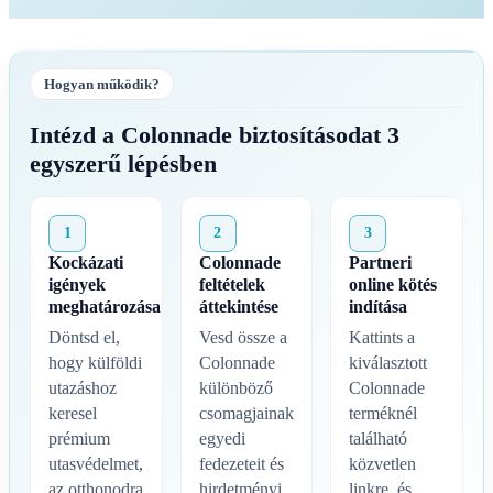
Hogyan működik?
Intézd a Colonnade biztosításodat 3
egyszerű lépésben
1
2
3
Kockázati
Colonnade
Partneri
igények
feltételek
online kötés
meghatározása
áttekintése
indítása
Döntsd el,
Vesd össze a
Kattints a
hogy külföldi
Colonnade
kiválasztott
utazáshoz
különböző
Colonnade
keresel
csomagjainak
terméknél
prémium
egyedi
található
utasvédelmet,
fedezeteit és
közvetlen
az otthonodra
hirdetményi
linkre, és