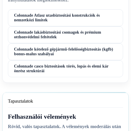
iránymutatások megtekintéséhez.
Colonnade Atlasz utasbiztosítási konstrukciók és
nemzetközi limitek
Colonnade lakásbiztosítási csomagok és prémium
otthonvédelmi feltételek
Colonnade kötelező gépjármű-felelősségbiztosítás (kgfb)
bonus-malus szabályai
Colonnade casco biztosítások törés, lopás és elemi kár
önrész struktúrái
Tapasztalatok
Felhasználói vélemények
Rövid, valós tapasztalatok. A vélemények moderálás után