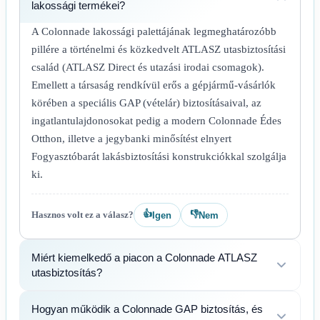
lakossági termékei?
A Colonnade lakossági palettájának legmeghatározóbb
pillére a történelmi és közkedvelt ATLASZ utasbiztosítási
család (ATLASZ Direct és utazási irodai csomagok).
Emellett a társaság rendkívül erős a gépjármű-vásárlók
körében a speciális GAP (vételár) biztosításaival, az
ingatlantulajdonosokat pedig a modern Colonnade Édes
Otthon, illetve a jegybanki minősítést elnyert
Fogyasztóbarát lakásbiztosítási konstrukciókkal szolgálja
ki.
👍
👎
Hasznos volt ez a válasz?
Igen
Nem
Miért kiemelkedő a piacon a Colonnade ATLASZ
utasbiztosítás?
Hogyan működik a Colonnade GAP biztosítás, és