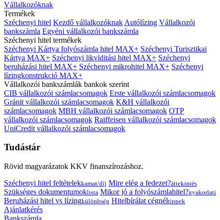
Vállalkozóknak
Termékek
Széchenyi hitel
Kezdő vállalkozóknak
Autólízing
Vállalkozói
bankszámla
Egyéni vállalkozói bankszámla
Széchenyi hitel termékek
Széchenyi Kártya folyószámla hitel MAX+
Széchenyi Turisztikai
Kártya MAX+
Széchenyi likviditási hitel MAX+
Széchenyi
beruházási hitel MAX+
Széchenyi mikrohitel MAX+
Széchenyi
lízingkonstrukció MAX+
Vállalkozói bankszámlák bankok szerint
CIB vállalkozói számlacsomagok
Erste vállalkozói számlacsomagok
Gránit vállalkozói számlacsomagok
K&H vállalkozói
számlacsomagok
MBH vállalkozói számlacsomagok
OTP
vállalkozói számlacsomagok
Raiffeisen vállalkozói számlacsomagok
UniCredit vállalkozói számlacsomagok
Tudástár
Rövid magyarázatok KKV finanszírozáshoz.
Széchenyi hitel feltételek
Mire elég a fedezet?
kamat/díj
áttekintés
Szükséges dokumentumok
Mikor jó a folyószámlahitel?
lista
gyakorlati
Beruházási hitel vs lízing
Hitelbírálat cégnél
különbség
tippek
Ajánlatkérés
Bankszámla