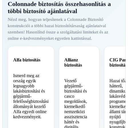
Colonnade biztosítás összehasonlítás a
többi biztosító ajánlatával
Nézd meg, hogyan teljesítenek a Colonnade Biztosító
konstrukciói a többi hazai biztosítótársaság ajánlataival
szemben! Hasonlítsd össze a szolgáltatási limiteket és az
online e-kedvezményeket egyetlen kattintással.
Alfa biztosítás
Allianz
CIG Pan
biztosítás
biztosítás
Ismerd meg az
ország egyik
Vezető
Hazai tőz
legnagyobb
gépjármű-
hátterű,
lakásbiztosítási és
biztosítási és
dinamikus
gépjármű-
casco
lakásvéde
felelősségbiztosítási
megoldások,
programok
állományát kezelő
kiemelkedő
kiemelke
Alfa egyedi online
nemzetközi
állami tám
kedvezményeit.
asszisztencia
nyújtó
háttér és
nyugdíjbiz
digitális
konstrukc