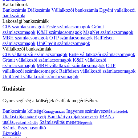
Kalkulátorok
Bankszámla
Diákszámla
Vállalkozói bankszámla
Egyéni vállalkozói
bankszámla
Lakossági bankszámlák
CIB számlacsomagok
Erste számlacsomagok
Gránit
számlacsomagok
K&H számlacsomagok
MagNet számlacsomagok
MBH számlacsomagok
OTP számlacsomagok
Raiffeisen
számlacsomagok
UniCredit számlacsomagok
Vállalkozói bankszámlák
CIB vállalkozói számlacsomagok
Erste vállalkozói számlacsomagok
Gránit vállalkozói számlacsomagok
K&H vállalkozói
számlacsomagok
MBH vállalkozói számlacsomagok
OTP
vállalkozói számlacsomagok
Raiffeisen vállalkozói számlacsomagok
UniCredit vállalkozói számlacsomagok
Tudástár
Gyors segítség a költségek és díjak megértéséhez.
Bankszámla költségek
Ingyenes számlavezetés
magyarázat
feltételek
Utalási díjak
Bankkártya díjak
IBAN /
mire figyelj
összevetés
utalás
Számlaváltás menete
gyakori kérdés
lépések
Számla összehasonlító
Biztosítás