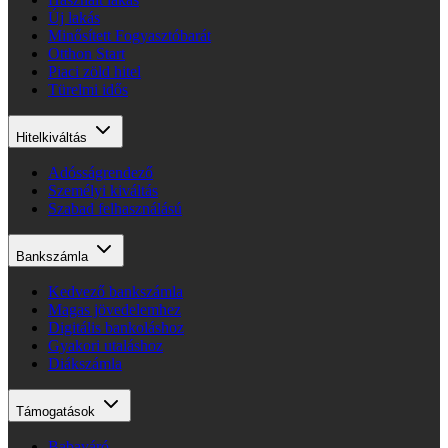
Új lakás
Minősített Fogyasztóbarát
Otthon Start
Piaci zöld hitel
Türelmi idős
Hitelkiváltás
Adósságrendező
Személyi kiváltás
Szabad felhasználású
Bankszámla
Kedvező bankszámla
Magas jövedelemhez
Digitális bankoláshoz
Gyakori utaláshoz
Diákszámla
Támogatások
Babaváró