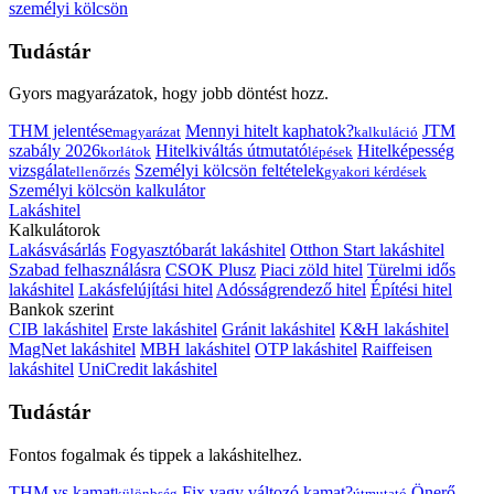
személyi kölcsön
Tudástár
Gyors magyarázatok, hogy jobb döntést hozz.
THM jelentése
Mennyi hitelt kaphatok?
JTM
magyarázat
kalkuláció
szabály 2026
Hitelkiváltás útmutató
Hitelképesség
korlátok
lépések
vizsgálat
Személyi kölcsön feltételek
ellenőrzés
gyakori kérdések
Személyi kölcsön kalkulátor
Lakáshitel
Kalkulátorok
Lakásvásárlás
Fogyasztóbarát lakáshitel
Otthon Start lakáshitel
Szabad felhasználásra
CSOK Plusz
Piaci zöld hitel
Türelmi idős
lakáshitel
Lakásfelújítási hitel
Adósságrendező hitel
Építési hitel
Bankok szerint
CIB lakáshitel
Erste lakáshitel
Gránit lakáshitel
K&H lakáshitel
MagNet lakáshitel
MBH lakáshitel
OTP lakáshitel
Raiffeisen
lakáshitel
UniCredit lakáshitel
Tudástár
Fontos fogalmak és tippek a lakáshitelhez.
THM vs kamat
Fix vagy változó kamat?
Önerő
különbség
útmutató