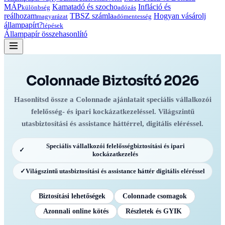
MÁP
Kamatadó és szocho
Infláció és
különbség
adózás
reálhozam
TBSZ számla
Hogyan vásárolj
magyarázat
adómentesség
állampapírt?
lépések
Állampapír összehasonlító
Colonnade Biztosító 2026
Hasonlítsd össze a Colonnade ajánlatait speciális vállalkozói
felelősség- és ipari kockázatkezeléssel. Világszintű
utasbiztosítási és assistance háttérrel, digitális eléréssel.
Speciális vállalkozói felelősségbiztosítási és ipari
✓
kockázatkezelés
✓
Világszintű utasbiztosítási és assistance háttér digitális eléréssel
Biztosítási lehetőségek
Colonnade csomagok
Azonnali online kötés
Részletek és GYIK