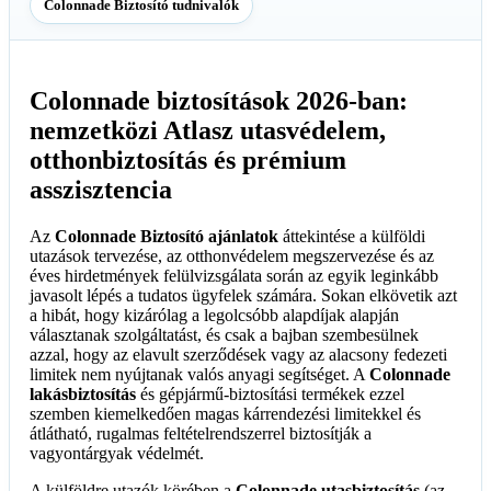
Colonnade Biztosító tudnivalók
Colonnade biztosítások 2026-ban:
nemzetközi Atlasz utasvédelem,
otthonbiztosítás és prémium
asszisztencia
Az
Colonnade Biztosító ajánlatok
áttekintése a külföldi
utazások tervezése, az otthonvédelem megszervezése és az
éves hirdetmények felülvizsgálata során az egyik leginkább
javasolt lépés a tudatos ügyfelek számára. Sokan elkövetik azt
a hibát, hogy kizárólag a legolcsóbb alapdíjak alapján
választanak szolgáltatást, és csak a bajban szembesülnek
azzal, hogy az elavult szerződések vagy az alacsony fedezeti
limitek nem nyújtanak valós anyagi segítséget. A
Colonnade
lakásbiztosítás
és gépjármű-biztosítási termékek ezzel
szemben kiemelkedően magas kárrendezési limitekkel és
átlátható, rugalmas feltételrendszerrel biztosítják a
vagyontárgyak védelmét.
A külföldre utazók körében a
Colonnade utasbiztosítás
(az