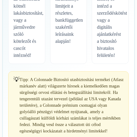
kötnél
limitjeit a
intézd a
lakásbiztosítást,
részletes,
szerződéskötést
vagy a
bankfüggetlen
vagy a
járművedre
szakértői
digitális
szóló
leírásaink
ajánlatkérést
kötelezőt és
alapján!
a biztosító
cascót
hivatalos
intéznéd!
felületén!
💡
Tipp: A Colonnade Biztosító utasbiztosítási termékei (Atlasz
márkanév alatt) világszerte híresek a kiemelkedően magas
sürgősségi orvosi ellátási és betegszállítási limitekről. Ha
tengerentúli utazást tervezel (például az USA vagy Kanada
területére), a Colonnade prémium csomagjai olyan
golyóálló pénzügyi védelmet nyújtanak, amely a
csillagászati külföldi kórházi számlákat is teljes mértékben
fedezi. Mindig vesd össze a választott úti célod
egészségügyi kockázatait a hirdetményi limitekkel!