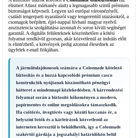
elismert Atlasz márkanév alatt) a legmagasabb szintű prémium
biztonságot képviseli. Legyen szó európai városnézésről,
családi tengerparti nyaralásról vagy tengerentúli utazásokról, a
csomagok beépített, éjjel-nappal hívható magyar nyelvű
asszisztencia szolgáltatása azonnali és soron kívüli segítséget
garantál. A digitális felületeknek köszönhetően a kötési
folyamat rendkívül gyorsan, akár közvetlenül az indulás előtt
is elintézhető, a kötvények pedig azonnal élesednek az
ügyfelek e-mail fiókjában.
A járműtulajdonosok számára a
Colonnade kötelező
biztosítás
és a hozzá kapcsolódó prémium casco
konstrukciók nyújtanak kiszámítható pénzügyi
hátteret a mindennapi közlekedésben. A kárrendezési
folyamat során a biztosító kőkeményen a modern,
papírmentes és online megoldásokra támaszkodik.
Ha csőtörés, üvegtörés vagy közúti koccanás ér, a
helyszíni fotók és a kárleírások közvetlenül az
interneten keresztül is beküldhetők, így a Colonnade
szakértői gárdája a jogszabályi határidőkön belül