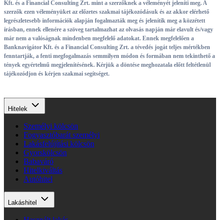
Kft. és a Financial Consulting Zrt. mint a szerzőknek a véleményét jeleníti meg. A
szerzők ezen véleményüket az előzetes szakmai tájékozódásuk és az akkor elérhető
legrészletesebb információk alapján fogalmazták meg és jelenítik meg a közzétett
írásban, ennek ellenére a szöveg tartalmazhat az olvasás napján már elavult és/vagy
már nem a valóságnak mindenben megfelelő adatokat. Ennek megfelelően a
Banknavigátor Kft. és a Financial Consulting Zrt. a tévedés jogát teljes mértékben
fenntartják, a fenti megfogalmazás semmilyen módon és formában nem tekinthető a
tények egyértelmű megjelenítésének. Kérjük a döntése meghozatala előtt feltétlenül
tájékozódjon és kérjen szakmai segítséget.
Hitelek
Személyi kölcsön
Fogyasztóbarát személyi
Lakásfelújítási kölcsön
Gyorskölcsön
Babaváró
Hitelkiváltás
Autóhitel
Lakáshitel
Használt lakás