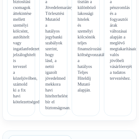
biztosítási
a
tisztán a
a
csomagok
Jövedelemarányos
különböző
pénzromlás
áttekintése
Törlesztési
lakossági
és a
mellett
Mutatód
hitelek
fogyasztói
személyi
a
és
árak
kölcsönt,
hatályos
személyi
változásai
autóhitelt
jegybanki
kölcsönök
alapján a
vagy
szabályok
teljes
meglévő
ingatlanfedezetű
szerint,
finanszírozási
megtakarításaid
jelzáloghitelt
hogy
költségvonzatában
valós
is
lásd, a
a
jövőbeli
tervezel
nettó
hatályos
vásárlóerejét
a
igazolt
Teljes
a tudatos
közeljövőben,
jövedelmed
Hiteldíj
tervezéshez.
számold
mekkora
Mutató
ki a fix
havi
alapján.
havi
hitelterhelést
kötelezettségedet.
bír el
biztonságosan.