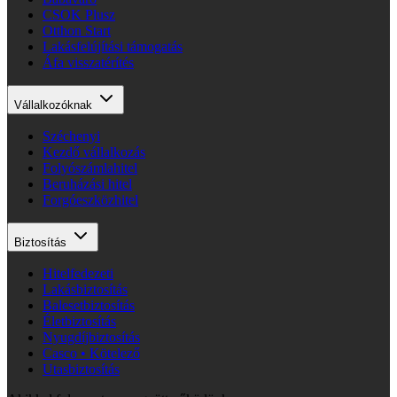
CSOK Plusz
Otthon Start
Lakásfelújítási támogatás
Áfa visszatérítés
Vállalkozóknak
Széchenyi
Kezdő vállalkozás
Folyószámlahitel
Beruházási hitel
Forgóeszközhitel
Biztosítás
Hitelfedezeti
Lakásbiztosítás
Balesetbiztosítás
Életbiztosítás
Nyugdíjbiztosítás
Casco • Kötelező
Utasbiztosítás