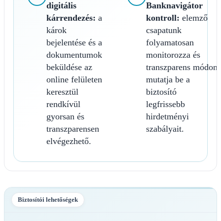
digitális
Banknavigátor
kárrendezés:
a
kontroll:
elemző
károk
csapatunk
bejelentése és a
folyamatosan
dokumentumok
monitorozza és
beküldése az
transzparens módon
online felületen
mutatja be a
keresztül
biztosító
rendkívül
legfrissebb
gyorsan és
hirdetményi
transzparensen
szabályait.
elvégezhető.
Biztosítói lehetőségek