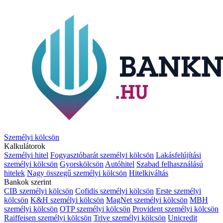
Személyi kölcsön
Kalkulátorok
Személyi hitel
Fogyasztóbarát személyi kölcsön
Lakásfelújítási
személyi kölcsön
Gyorskölcsön
Autóhitel
Szabad felhasználású
hitelek
Nagy összegű személyi kölcsön
Hitelkiváltás
Bankok szerint
CIB személyi kölcsön
Cofidis személyi kölcsön
Erste személyi
kölcsön
K&H személyi kölcsön
MagNet személyi kölcsön
MBH
személyi kölcsön
OTP személyi kölcsön
Provident személyi kölcsön
Raiffeisen személyi kölcsön
Trive személyi kölcsön
Unicredit