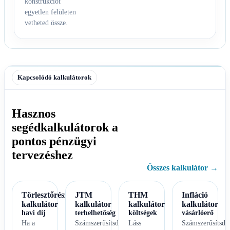
konstrukciót
egyetlen felületen
vetheted össze.
Kapcsolódó kalkulátorok
Hasznos
segédkalkulátorok a
pontos pénzügyi
tervezéshez
Összes kalkulátor →
Törlesztőrészlet
JTM
THM
Infláció
kalkulátor
kalkulátor
kalkulátor
kalkulátor
havi díj
terhelhetőség
költségek
vásárlóerő
Ha a
Számszerűsítsd
Láss
Számszerűsítsd