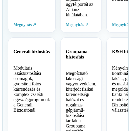
ügyfélportál az
Allianz
kínálatában.
Megnyitás ↗
Megnyitás ↗
Megnyitás
Generali biztosítás
Groupama
K&H bizt
biztosítás
Moduláris
Kényelme
lakásbiztosítási
Megbízható
kombinálh
csomagok,
lakossági
lakás-, gé
gyorsított fotós
vagyonvédelem,
és utasbizt
kárrendezés és
kiterjedt fizikai
megoldás
komplex családi
kirendeltségi
banki hátt
egészségprogramok
hálózat és
rendelke
a Generali
rugalmas
Biztosító
Biztosítónál.
gépjármű-
választék
biztosítási
tarifák a
Groupama