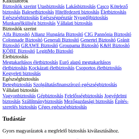
Kalkulátorok
Biztosítók szerint
Utasbiztosítás
Lakásbiztosítás
Casco
Kötelező
biztosítás
Balesetbiztosítás
Hitelfedezeti biztosítás
Életbiztosítás
Egészségbiztosítás
Egészségpénztár
Nyugdíjbiztosítás
Munkanélküliség biztosítás
Vállalati biztosítás
Biztosítók szerint
Alfa Biztosító
Allianz Hungária Biztosító
CIG Pannónia Biztosító
Colonnade Biztosító
Generali Biztosító
Genertel Biztosító
Gránit
Biztosító
GRAWE Biztosító
Groupama Biztosító
K&H Biztosító
KÖBE Biztosító
LegitiMo Biztosító
Életbiztosítás
Megtakarításos életbiztosítás
Euró alapú megtakarításos
életbiztosítás
Kockázati életbiztosítás
Csoportos életbiztosítás
Kegyeleti biztosítás
Egészségbiztosítás
Betegbiztosítás
Szolgáltatásfinanszírozó egészségbiztosítás
Vállalati biztosítás
Vagyonbiztosítás
Gépbiztosítás
Felelősségbiztosítás
Jogvédelmi
biztosítás
Szállítmánybiztosítás
Mezőgazdasági biztosítás
Építés-
szerelés biztosítás
Céges egészségbiztosítás
Tudástár
Gyors magyarázatok a megfelelő biztosítás kiválasztásához.