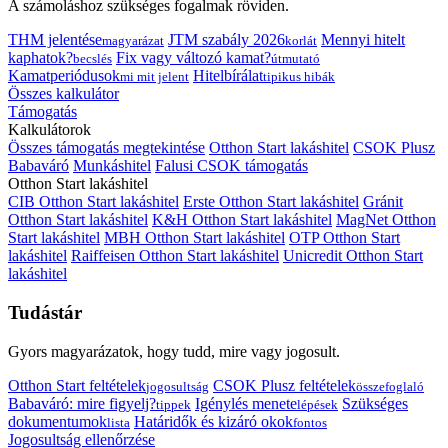
A számoláshoz szükséges fogalmak röviden.
THM jelentése
JTM szabály 2026
Mennyi hitelt
magyarázat
korlát
kaphatok?
Fix vagy változó kamat?
becslés
útmutató
Kamatperiódusok
Hitelbírálat
mi mit jelent
tipikus hibák
Összes kalkulátor
Támogatás
Kalkulátorok
Összes támogatás megtekintése
Otthon Start lakáshitel
CSOK Plusz
Babaváró
Munkáshitel
Falusi CSOK támogatás
Otthon Start lakáshitel
CIB Otthon Start lakáshitel
Erste Otthon Start lakáshitel
Gránit
Otthon Start lakáshitel
K&H Otthon Start lakáshitel
MagNet Otthon
Start lakáshitel
MBH Otthon Start lakáshitel
OTP Otthon Start
lakáshitel
Raiffeisen Otthon Start lakáshitel
Unicredit Otthon Start
lakáshitel
Tudástár
Gyors magyarázatok, hogy tudd, mire vagy jogosult.
Otthon Start feltételek
CSOK Plusz feltételek
jogosultság
összefoglaló
Babaváró: mire figyelj?
Igénylés menete
Szükséges
tippek
lépések
dokumentumok
Határidők és kizáró okok
lista
fontos
Jogosultság ellenőrzése