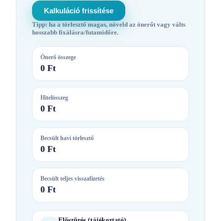
Kalkuláció frissítése
Tipp: ha a törlesztő magas, növeld az önerőt vagy válts
hosszabb fixálásra/futamidőre.
Önerő összege
0 Ft
Hitelösszeg
0 Ft
Becsült havi törlesztő
0 Ft
Becsült teljes visszafizetés
0 Ft
Előszűrés (tájékoztató)