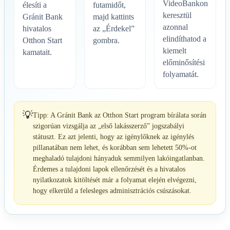
VideoBankon
élesíti a
futamidőt,
keresztül
Gránit Bank
majd kattints
azonnal
hivatalos
az „Érdekel”
elindíthatod a
Otthon Start
gombra.
kiemelt
kamatait.
előminősítési
folyamatát.
💡
Tipp: A Gránit Bank az Otthon Start program bírálata során
szigorúan vizsgálja az „első lakásszerző” jogszabályi
státuszt. Ez azt jelenti, hogy az igénylőknek az igénylés
pillanatában nem lehet, és korábban sem lehetett 50%-ot
meghaladó tulajdoni hányaduk semmilyen lakóingatlanban.
Érdemes a tulajdoni lapok ellenőrzését és a hivatalos
nyilatkozatok kitöltését már a folyamat elején elvégezni,
hogy elkerüld a felesleges adminisztrációs csúszásokat.