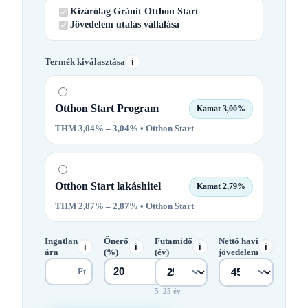
Kizárólag Gránit Otthon Start
Jövedelem utalás vállalása
Termék kiválasztása
i
Otthon Start Program
Kamat 3,00%
THM 3,04% – 3,04%
• Otthon Start
Otthon Start lakáshitel
Kamat 2,79%
THM 2,87% – 2,87%
• Otthon Start
Ingatlan
Önerő
Futamidő
Nettó havi
i
i
i
i
ára
(%)
(év)
jövedelem
Ft
5–25 év