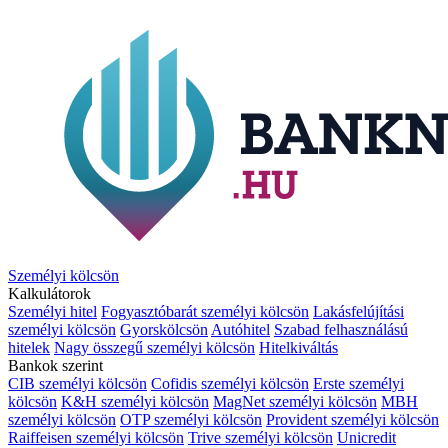
Személyi kölcsön
Kalkulátorok
Személyi hitel
Fogyasztóbarát személyi kölcsön
Lakásfelújítási
személyi kölcsön
Gyorskölcsön
Autóhitel
Szabad felhasználású
hitelek
Nagy összegű személyi kölcsön
Hitelkiváltás
Bankok szerint
CIB személyi kölcsön
Cofidis személyi kölcsön
Erste személyi
kölcsön
K&H személyi kölcsön
MagNet személyi kölcsön
MBH
személyi kölcsön
OTP személyi kölcsön
Provident személyi kölcsön
Raiffeisen személyi kölcsön
Trive személyi kölcsön
Unicredit