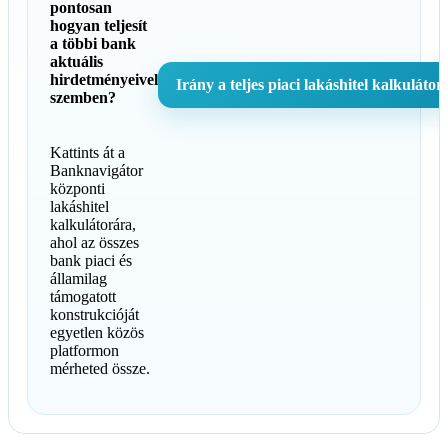
pontosan
hogyan teljesít
a többi bank
aktuális
hirdetményeivel
Irány a teljes piaci lakáshitel kalkulátor
szemben?
Kattints át a
Banknavigátor
központi
lakáshitel
kalkulátorára,
ahol az összes
bank piaci és
államilag
támogatott
konstrukcióját
egyetlen közös
platformon
mérheted össze.