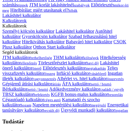
számítás
JTM korlát lakáshitelnél
Előtörlesztés
tippek
szabályok
mikor éri
Hitelbírálat: miért utasítanak el?
meg
hibák
Lakáshitel kalkulátor
Kalkulátorok
Kalkulátorok
Személyi kölcsön kalkulátor
Lakáshitel kalkulátor
Autóhitel
kalkulátor
Gyorskölcsön kalkulátor
Szabad felhasználású hitel
kalkulátor
Hitelkiváltás kalkulátor
Babaváró hitel kalkulátor
CSOK
Plusz kalkulátor
Otthon Start kalkulátor
Segéd kalkulátorok
JTM kalkulátor
THM kalkulátor
Hitelképesség
terhelhetőség
költségek
kalkulátor
Törlesztőrészlet kalkulátor
Lakáshitel
ellenőrzés
havi díj
önerő kalkulátor
Előtörlesztés kalkulátor
Teljes
önerő
megtakarítás
visszafizetés kalkulátor
Infláció kalkulátor
Ingatlan
összeg
vásárlóerő
illeték kalkulátor
Albérlet vs. hitel kalkulátor
vagyonszerzés
összevetés
Gépjármű átírási kalkulátor
ÁFA kalkulátor
átírás
nettó / bruttó
Bérkalkulátor
Adókedvezmény kalkulátor
nettó / bruttó
családi / egyéb
TBSZ kalkulátor
KGFB bonus-malus kalkulátor
befektetés
besorolás
Cégautóadó kalkulátor
Kamatadó és szocho
céges autó
kalkulátor
Napelem megtérülési kalkulátor
Energetikai
hozam
megújuló
tanúsítvány kalkulátor
Ügyvédi munkadíj kalkulátor
becsült díj
ingatlan
Tudástár