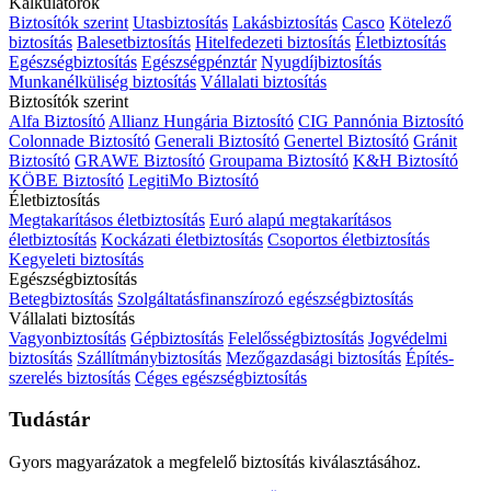
Kalkulátorok
Biztosítók szerint
Utasbiztosítás
Lakásbiztosítás
Casco
Kötelező
biztosítás
Balesetbiztosítás
Hitelfedezeti biztosítás
Életbiztosítás
Egészségbiztosítás
Egészségpénztár
Nyugdíjbiztosítás
Munkanélküliség biztosítás
Vállalati biztosítás
Biztosítók szerint
Alfa Biztosító
Allianz Hungária Biztosító
CIG Pannónia Biztosító
Colonnade Biztosító
Generali Biztosító
Genertel Biztosító
Gránit
Biztosító
GRAWE Biztosító
Groupama Biztosító
K&H Biztosító
KÖBE Biztosító
LegitiMo Biztosító
Életbiztosítás
Megtakarításos életbiztosítás
Euró alapú megtakarításos
életbiztosítás
Kockázati életbiztosítás
Csoportos életbiztosítás
Kegyeleti biztosítás
Egészségbiztosítás
Betegbiztosítás
Szolgáltatásfinanszírozó egészségbiztosítás
Vállalati biztosítás
Vagyonbiztosítás
Gépbiztosítás
Felelősségbiztosítás
Jogvédelmi
biztosítás
Szállítmánybiztosítás
Mezőgazdasági biztosítás
Építés-
szerelés biztosítás
Céges egészségbiztosítás
Tudástár
Gyors magyarázatok a megfelelő biztosítás kiválasztásához.