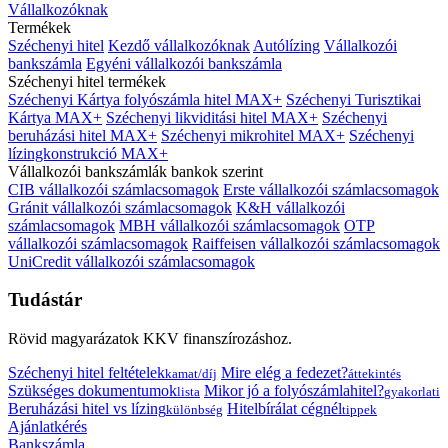
Vállalkozóknak
Termékek
Széchenyi hitel
Kezdő vállalkozóknak
Autólízing
Vállalkozói
bankszámla
Egyéni vállalkozói bankszámla
Széchenyi hitel termékek
Széchenyi Kártya folyószámla hitel MAX+
Széchenyi Turisztikai
Kártya MAX+
Széchenyi likviditási hitel MAX+
Széchenyi
beruházási hitel MAX+
Széchenyi mikrohitel MAX+
Széchenyi
lízingkonstrukció MAX+
Vállalkozói bankszámlák bankok szerint
CIB vállalkozói számlacsomagok
Erste vállalkozói számlacsomagok
Gránit vállalkozói számlacsomagok
K&H vállalkozói
számlacsomagok
MBH vállalkozói számlacsomagok
OTP
vállalkozói számlacsomagok
Raiffeisen vállalkozói számlacsomagok
UniCredit vállalkozói számlacsomagok
Tudástár
Rövid magyarázatok KKV finanszírozáshoz.
Széchenyi hitel feltételek
Mire elég a fedezet?
kamat/díj
áttekintés
Szükséges dokumentumok
Mikor jó a folyószámlahitel?
lista
gyakorlati
Beruházási hitel vs lízing
Hitelbírálat cégnél
különbség
tippek
Ajánlatkérés
Bankszámla