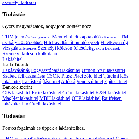
személyi kölcsön
Tudástár
Gyors magyarázatok, hogy jobb döntést hozz.
THM jelentése
Mennyi hitelt kaphatok?
JTM
magyarázat
kalkuláció
szabály 2026
Hitelkiváltás útmutató
Hitelképesség
korlátok
lépések
vizsgálat
Személyi kölcsön feltételek
ellenőrzés
gyakori kérdések
Személyi kölcsön kalkulátor
Lakáshitel
Kalkulátorok
Lakásvásárlás
Fogyasztóbarát lakáshitel
Otthon Start lakáshitel
Szabad felhasználásra
CSOK Plusz
Piaci zöld hitel
Türelmi idős
lakáshitel
Lakásfelújítási hitel
Adósságrendező hitel
Építési hitel
Bankok szerint
CIB lakáshitel
Erste lakáshitel
Gránit lakáshitel
K&H lakáshitel
MagNet lakáshitel
MBH lakáshitel
OTP lakáshitel
Raiffeisen
lakáshitel
UniCredit lakáshitel
Tudástár
Fontos fogalmak és tippek a lakáshitelhez.
THM vs kamat
Fix vagy változó kamat?
Önerő
különbség
útmutató