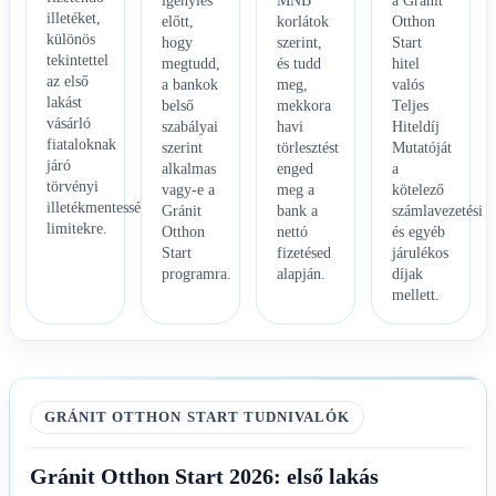
igénylés
MNB
a Gránit
illetéket,
előtt,
korlátok
Otthon
különös
hogy
szerint,
Start
tekintettel
megtudd,
és tudd
hitel
az első
a bankok
meg,
valós
lakást
belső
mekkora
Teljes
vásárló
szabályai
havi
Hiteldíj
fiataloknak
szerint
törlesztést
Mutatóját
járó
alkalmas
enged
a
törvényi
vagy-e a
meg a
kötelező
illetékmentességi
Gránit
bank a
számlavezetési
limitekre.
Otthon
nettó
és egyéb
Start
fizetésed
járulékos
programra.
alapján.
díjak
mellett.
GRÁNIT OTTHON START TUDNIVALÓK
Gránit Otthon Start 2026: első lakás