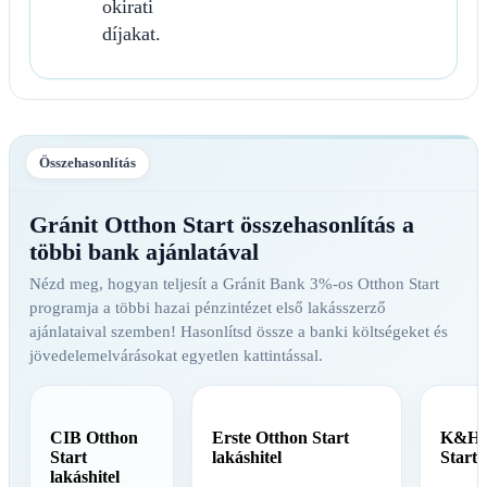
okirati
díjakat.
Összehasonlítás
Gránit Otthon Start összehasonlítás a
többi bank ajánlatával
Nézd meg, hogyan teljesít a Gránit Bank 3%-os Otthon Start
programja a többi hazai pénzintézet első lakásszerző
ajánlataival szemben! Hasonlítsd össze a banki költségeket és
jövedelemelvárásokat egyetlen kattintással.
CIB Otthon
Erste Otthon Start
K&H 
Start
lakáshitel
Start 
lakáshitel