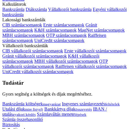
Kalkulátorok
Bankszámla
Diákszámla
Vállalkozói bankszámla
Egyéni vállalkozói
bankszámla
Lakossági bankszámlák
CIB számlacsomagok
Erste számlacsomagok
Gránit
számlacsomagok
K&H számlacsomagok
MagNet számlacsomagok
MBH számlacsomagok
OTP számlacsomagok
Raiffeisen
számlacsomagok
UniCredit számlacsomagok
Vállalkozói bankszámlák
CIB vállalkozói számlacsomagok
Erste vállalkozói számlacsomagok
Gránit vállalkozói számlacsomagok
K&H vállalkozói
számlacsomagok
MBH vállalkozói számlacsomagok
OTP
vállalkozói számlacsomagok
Raiffeisen vállalkozói számlacsomagok
UniCredit vállalkozói számlacsomagok
Tudástár
Gyors segítség a költségek és díjak megértéséhez.
Bankszámla költségek
Ingyenes számlavezetés
magyarázat
feltételek
Utalási díjak
Bankkártya díjak
IBAN /
mire figyelj
összevetés
utalás
Számlaváltás menete
gyakori kérdés
lépések
Számla összehasonlító
Biztosítás