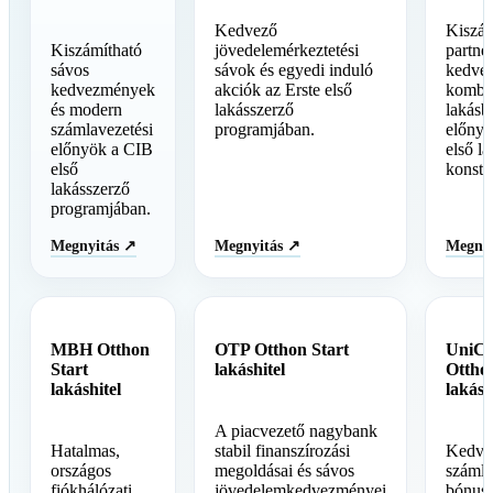
Kedvező
Kiszám
Kiszámítható
jövedelemérkeztetési
partner
sávos
sávok és egyedi induló
kedve
kedvezmények
akciók az Erste első
kombin
és modern
lakásszerző
lakásbi
számlavezetési
programjában.
előny
előnyök a CIB
első l
első
konstr
lakásszerző
programjában.
Megnyitás ↗
Megnyitás ↗
Megnyi
MBH Otthon
OTP Otthon Start
UniCr
Start
lakáshitel
Otthon
lakáshitel
lakásh
A piacvezető nagybank
Hatalmas,
stabil finanszírozási
Kedve
országos
megoldásai és sávos
számla
fiókhálózati
jövedelemkedvezményei
bónusz