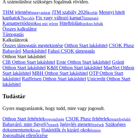
A számoláshoz szükséges fogalmak röviden.
THM jelentése
JTM szabály 2026
Mennyi hitelt
magyarázat
korlát
kaphatok?
Fix vagy változó kamat?
becslés
útmutató
Kamatperiódusok
Hitelbírálat
mi mit jelent
tipikus hibák
Összes kalkulátor
Támogatás
Kalkulátorok
Összes támogatás megtekintése
Otthon Start lakáshitel
CSOK Plusz
Babaváró
Munkáshitel
Falusi CSOK támogatás
Otthon Start lakáshitel
CIB Otthon Start lakáshitel
Erste Otthon Start lakáshitel
Gránit
Otthon Start lakáshitel
K&H Otthon Start lakáshitel
MagNet Otthon
Start lakáshitel
MBH Otthon Start lakáshitel
OTP Otthon Start
lakáshitel
Raiffeisen Otthon Start lakáshitel
Unicredit Otthon Start
lakáshitel
Tudástár
Gyors magyarázatok, hogy tudd, mire vagy jogosult.
Otthon Start feltételek
CSOK Plusz feltételek
jogosultság
összefoglaló
Babaváró: mire figyelj?
Igénylés menete
Szükséges
tippek
lépések
dokumentumok
Határidők és kizáró okok
lista
fontos
Jogosultság ellenőrzése