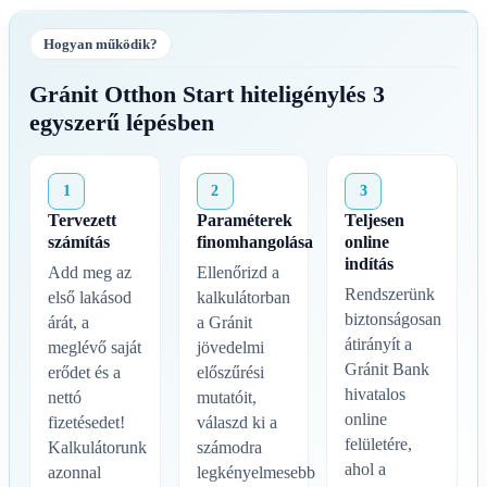
Hogyan működik?
Gránit Otthon Start hiteligénylés 3
egyszerű lépésben
1
2
3
Tervezett
Paraméterek
Teljesen
számítás
finomhangolása
online
indítás
Add meg az
Ellenőrizd a
Rendszerünk
első lakásod
kalkulátorban
biztonságosan
árát, a
a Gránit
átirányít a
meglévő saját
jövedelmi
Gránit Bank
erődet és a
előszűrési
hivatalos
nettó
mutatóit,
online
fizetésedet!
válaszd ki a
felületére,
Kalkulátorunk
számodra
ahol a
azonnal
legkényelmesebb