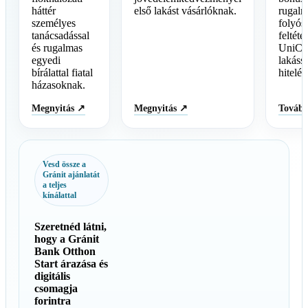
háttér
első lakást vásárlóknak.
rugalm
személyes
folyósí
tanácsadással
feltéte
és rugalmas
UniCre
egyedi
lakáss
bírálattal fiatal
hitelén
házasoknak.
Megnyitás ↗
Megnyitás ↗
Továb
Vesd össze a
Gránit ajánlatát
a teljes
kínálattal
Szeretnéd látni,
hogy a Gránit
Bank Otthon
Start árazása és
digitális
csomagja
forintra