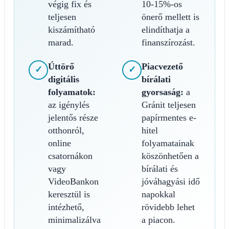
végig fix és
10-15%-os
teljesen
önerő mellett is
kiszámítható
elindíthatja a
marad.
finanszírozást.
Úttörő
Piacvezető
✓
✓
digitális
bírálati
folyamatok:
gyorsaság:
a
az igénylés
Gránit teljesen
jelentős része
papírmentes e-
otthonról,
hitel
online
folyamatainak
csatornákon
köszönhetően a
vagy
bírálati és
VideoBankon
jóváhagyási idő
keresztül is
napokkal
intézhető,
rövidebb lehet
minimalizálva
a piacon.