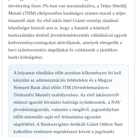
törvényileg fixen 3%-ban van maximalizálva, a Teljes Hiteldíj
Mutató (THM) elképesztően barátságos szinten marad a teljes
futamidő alatt. Az első lakás hitel Gránit verziója ráadásul
lehetőséget biztosít arra is, hogy a fiatalok a kötelező
bankszámlára történő jövedelemérkeztetés vállalásával egyedi
kedvezménycsomagokat aktiváljanak, amelyek elengedik a
havi számlavezetési alapdíjakat és csökkentik a járulékos
banki költségeket.
A folyamat elindítása előtt azonban kőkeményen fel kell
készülni az adminisztrációs feltételekre és a Magyar
Nemzeti Bank által előírt JTM (Jövedelemarányos
Törlesztési Mutató) szabályozásra. Az első lakásszerzői
státuszt igazoló hivatalos hatósági nyilatkozatok, a NAV
jövedelemigazolás, valamint a meglévő, jogszabályban
előírt minimális saját erő felmutatása egyaránt
alapfeltétel. A Banknavigátor dedikált Gránit Otthon Start
kalkulátor rendszere naprakészen követi a jegybanki