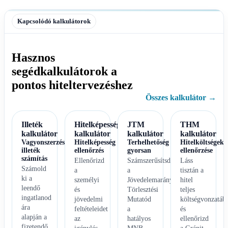
Kapcsolódó kalkulátorok
Hasznos
segédkalkulátorok a
pontos hiteltervezéshez
Összes kalkulátor →
Illeték
Hitelképesség
JTM
THM
kalkulátor
kalkulátor
kalkulátor
kalkulátor
Vagyonszerzési
Hitelképesség
Terhelhetőség
Hitelköltségek
illeték
ellenőrzés
gyorsan
ellenőrzése
számítás
Ellenőrizd
Számszerűsítsd
Láss
Számold
a
a
tisztán a
ki a
személyi
Jövedelemarányos
hitel
leendő
és
Törlesztési
teljes
ingatlanod
jövedelmi
Mutatód
költségvonzatáb
ára
feltételeidet
a
és
alapján a
az
hatályos
ellenőrizd
fizetendő