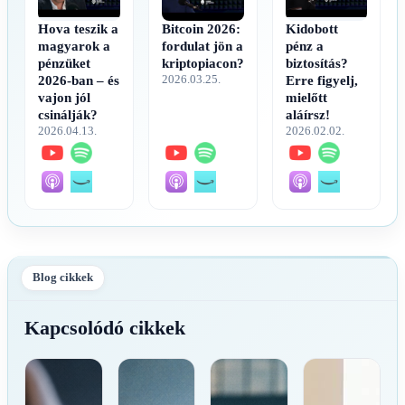
Hova teszik a
Kidobott
Bitcoin 2026:
magyarok a
pénz a
fordulat jön a
pénzüket
biztosítás?
kriptopiacon?
2026.03.25.
2026-ban – és
Erre figyelj,
vajon jól
mielőtt
csinálják?
aláírsz!
2026.04.13.
2026.02.02.
Blog cikkek
Kapcsolódó cikkek