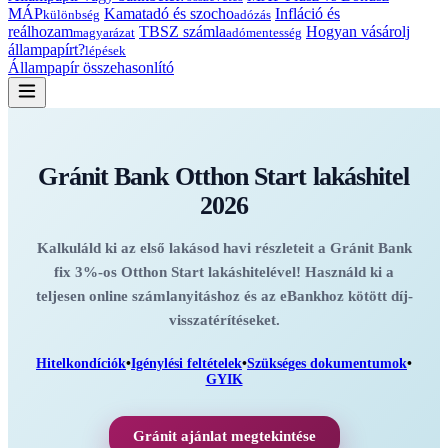
MÁP
Kamatadó és szocho
Infláció és
különbség
adózás
reálhozam
TBSZ számla
Hogyan vásárolj
magyarázat
adómentesség
állampapírt?
lépések
Állampapír összehasonlító
Gránit Bank Otthon Start lakáshitel
2026
Kalkuláld ki az első lakásod havi részleteit a Gránit Bank
fix 3%-os Otthon Start lakáshitelével! Használd ki a
teljesen online számlanyitáshoz és az eBankhoz kötött díj-
visszatérítéseket.
Hitelkondíciók
•
Igénylési feltételek
•
Szükséges dokumentumok
•
GYIK
Gránit ajánlat megtekintése