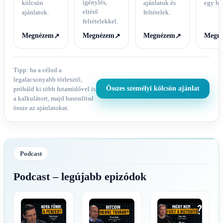
igénylés,
kölcsön
ajánlatok és
egy he
eltérő
ajánlatok.
feltételek.
feltételekkel.
Megnézem
Megnézem
Megnézem
Megn
↗
↗
↗
Tipp: ha a célod a
legalacsonyabb törlesztő,
Összes személyi kölcsön ajánlat
próbáld ki több futamidővel is
a kalkulátort, majd hasonlítsd
össze az ajánlatokat.
Podcast
Podcast – legújabb epizódok