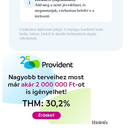
i
Add meg a nettó jövedelmet, és
megmutatjuk, várhatóan belefér-e a
törlesztő.
A kalkuláció tájékoztató jellegű. A tényleges kondíciók banki
bírálat, fedezet, hitelcél és aktuális hirdetmények alapján
változhatnak.
Hirdetés