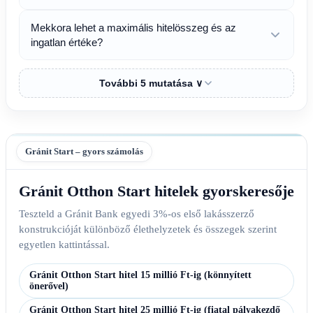
Mekkora lehet a maximális hitelösszeg és az
ingatlan értéke?
További 5 mutatása ∨
Gránit Start – gyors számolás
Gránit Otthon Start hitelek gyorskeresője
Teszteld a Gránit Bank egyedi 3%-os első lakásszerző
konstrukcióját különböző élethelyzetek és összegek szerint
egyetlen kattintással.
Gránit Otthon Start hitel 15 millió Ft-ig (könnyített
önerővel)
Gránit Otthon Start hitel 25 millió Ft-ig (fiatal pályakezdő