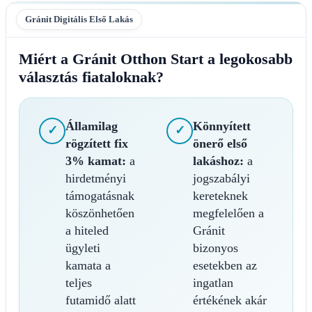
Gránit Digitális Első Lakás
Miért a Gránit Otthon Start a legokosabb
választás fiataloknak?
Államilag
Könnyített
✓
✓
rögzített fix
önerő első
3% kamat:
a
lakáshoz:
a
hirdetményi
jogszabályi
támogatásnak
kereteknek
köszönhetően
megfelelően a
a hiteled
Gránit
ügyleti
bizonyos
kamata a
esetekben az
teljes
ingatlan
futamidő alatt
értékének akár