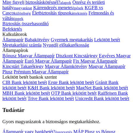
Mire figyelj biztosításkötésnél?
Önrész és területi
alapok
hatály
Kárrendezés menete
KGFB vs
magyarázat
lépések
Casco
Életbiztosítás típusok
Felmondás és
különbség
áttekintés
váltás
tippek
Biztosítás összehasonlító
Befektetés
Kalkulátorok
Állampapír
Babakötvény
Gyermek megtakarítás
Lekötött betét
Megtakarítási számla
Nyugdíj előtakarékosság
Állampapírok
Bónusz Magyar Állampapír
Diszkont Kincstárjegy
Egyéves Magyar
Állampapír
Euró Magyar Állampapír
Fix Magyar Állampapír
Kincstári Takarékjegy
Magyar Államkötvény
Magyar Állampapír
Plusz
Prémium Magyar Állampapír
Lekötött betét bankok szerint
CIB Bank lekötött betét
Erste Bank lekötött betét
Gránit Bank
lekötött betét
K&H Bank lekötött betét
MagNet Bank lekötött betét
MBH Bank lekötött betét
OTP Bank lekötött betét
Raiffeisen Bank
lekötött betét
Trive Bank lekötött betét
Unicredit Bank lekötött betét
Tudástár
Gyors magyarázatok a biztonságos megtakarításhoz.
Állampapír vagy bankbetét?
MÁP Plusz vs Bónusz
összevetés