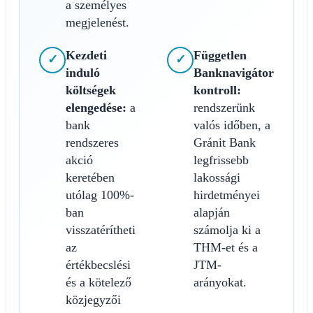
a személyes
megjelenést.
Kezdeti
Független
✓
✓
induló
Banknavigátor
költségek
kontroll:
elengedése:
a
rendszerünk
bank
valós időben, a
rendszeres
Gránit Bank
akció
legfrissebb
keretében
lakossági
utólag 100%-
hirdetményei
ban
alapján
visszatérítheti
számolja ki a
az
THM-et és a
értékbecslési
JTM-
és a kötelező
arányokat.
közjegyzői