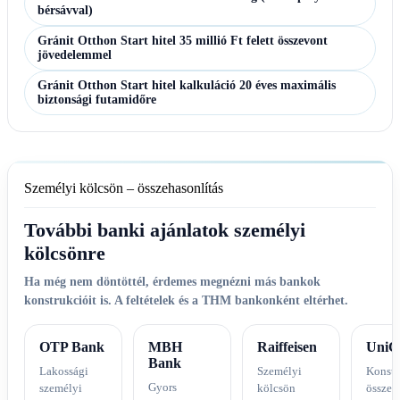
bérsávval)
Gránit Otthon Start hitel 35 millió Ft felett összevont
jövedelemmel
Gránit Otthon Start hitel kalkuláció 20 éves maximális
biztonsági futamidőre
Személyi kölcsön – összehasonlítás
További banki ajánlatok személyi
kölcsönre
Ha még nem döntöttél, érdemes megnézni más bankok
konstrukcióit is. A feltételek és a THM bankonként eltérhet.
OTP Bank
MBH
Raiffeisen
UniC
Bank
Lakossági
Személyi
Konstr
Gyors
személyi
kölcsön
összeh