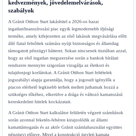
kedvezmények, jövedelemelvárások,
szabályok
A Gránit Otthon Start lakáshitel a 2026-os hazai
ingatlanfinanszírozási piac egyik legmodernebb ifjúsági
terméke, amely kifejezetten az első lakásuk megvásárlása előtt
álló fiatal felnőttek számára nyújt biztonságos és államilag
támogatott pénzügyi hátteret. Sokan nincsenek tisztában azzal,
hogy az első ingatlan megszerzése során a bankok bírálati
rendszere mennyire szigorúan vizsgálja az életkori és
tulajdonjogi korlátokat. A Gránit Otthon Start feltételek
jogszabályi alapja garantálja, hogy a jogosult igénylők a
piacon elérhető legkisebb terhek mellett juthatnak hozzá a
szükséges tőkéhez, elkerülve a drága és változó kamatozású
kereskedelmi hitelek kockázatait.
A Gránit Otthon Start kalkulátor felületén végzett számítások
során azonnal feketén-fehéren kirajzolódik az állami
kamattámogatás és az aktív Gránit számlahasználat együttes
pénzügyi előnye. Mivel a konstrukció ügyleti kamata