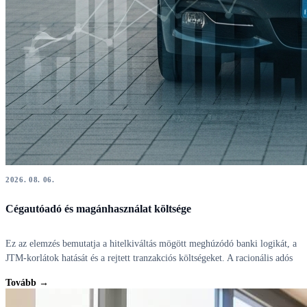
2026. 08. 06.
Cégautóadó és magánhasználat költsége
Ez az elemzés bemutatja a hitelkiváltás mögött meghúzódó banki logikát, a
JTM-korlátok hatását és a rejtett tranzakciós költségeket. A racionális adós
Tovább →