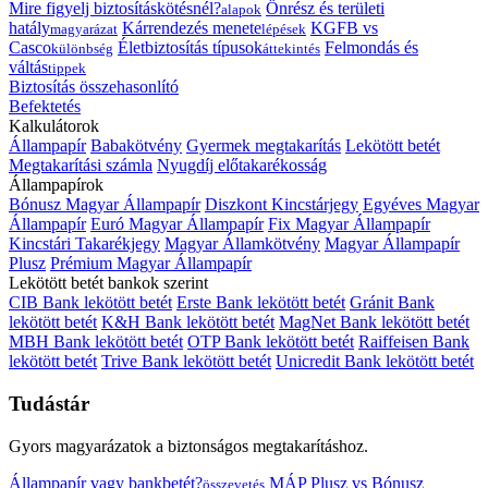
Mire figyelj biztosításkötésnél?
Önrész és területi
alapok
hatály
Kárrendezés menete
KGFB vs
magyarázat
lépések
Casco
Életbiztosítás típusok
Felmondás és
különbség
áttekintés
váltás
tippek
Biztosítás összehasonlító
Befektetés
Kalkulátorok
Állampapír
Babakötvény
Gyermek megtakarítás
Lekötött betét
Megtakarítási számla
Nyugdíj előtakarékosság
Állampapírok
Bónusz Magyar Állampapír
Diszkont Kincstárjegy
Egyéves Magyar
Állampapír
Euró Magyar Állampapír
Fix Magyar Állampapír
Kincstári Takarékjegy
Magyar Államkötvény
Magyar Állampapír
Plusz
Prémium Magyar Állampapír
Lekötött betét bankok szerint
CIB Bank lekötött betét
Erste Bank lekötött betét
Gránit Bank
lekötött betét
K&H Bank lekötött betét
MagNet Bank lekötött betét
MBH Bank lekötött betét
OTP Bank lekötött betét
Raiffeisen Bank
lekötött betét
Trive Bank lekötött betét
Unicredit Bank lekötött betét
Tudástár
Gyors magyarázatok a biztonságos megtakarításhoz.
Állampapír vagy bankbetét?
MÁP Plusz vs Bónusz
összevetés