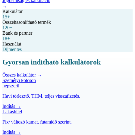
Jogosultság és kalkuláció
→
Kalkulátor
15+
Összehasonlítható termék
120+
Bank és partner
18+
Használat
Díjmentes
Gyorsan indítható kalkulátorok
Összes kalkulátor →
Személyi kölcsön
népszerű
Havi törlesztő, THM, teljes visszafizetés.
Indítás →
Lakáshitel
Fix/ változó kamat, futamidő szerint.
Indítás →