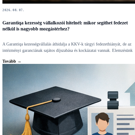
2026. 08. 07.
Garantiqa kezesség vállalkozói hitelnél: mikor segíthet fedezet
nélkül is nagyobb mozgástérhez?
A Garantiqa kezességvállalás áthidalja a KKV-k tárgyi fedezethiányát, de az
intézményi garanciának sajátos díjszabása és kockázatai vannak. Elemzésünk
Tovább →