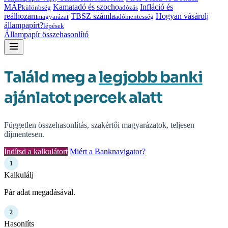
MÁP
Kamatadó és szocho
Infláció és
különbség
adózás
reálhozam
TBSZ számla
Hogyan vásárolj
magyarázat
adómentesség
állampapírt?
lépések
Állampapír összehasonlító
Találd meg a
legjobb banki
ajánlatot percek alatt
Független összehasonlítás, szakértői magyarázatok, teljesen
díjmentesen.
Indítsd a kalkulátort
Miért a Banknavigator?
1
Kalkulálj
Pár adat megadásával.
2
Hasonlíts