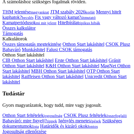
A számoláshoz szükséges fogalmak röviden.
THM jelentése
JTM szabály 2026
Mennyi hitelt
magyarázat
korlát
kaphatok?
Fix vagy változó kamat?
becslés
útmutató
Kamatperiódusok
Hitelbírálat
mi mit jelent
tipikus hibák
Összes kalkulátor
Támogatás
Kalkulátorok
Összes támogatás megtekintése
Otthon Start lakáshitel
CSOK Plusz
Babaváró
Munkáshitel
Falusi CSOK támogatás
Otthon Start lakáshitel
CIB Otthon Start lakáshitel
Erste Otthon Start lakáshitel
Gránit
Otthon Start lakáshitel
K&H Otthon Start lakáshitel
MagNet Otthon
Start lakáshitel
MBH Otthon Start lakáshitel
OTP Otthon Start
lakáshitel
Raiffeisen Otthon Start lakáshitel
Unicredit Otthon Start
lakáshitel
Tudástár
Gyors magyarázatok, hogy tudd, mire vagy jogosult.
Otthon Start feltételek
CSOK Plusz feltételek
jogosultság
összefoglaló
Babaváró: mire figyelj?
Igénylés menete
Szükséges
tippek
lépések
dokumentumok
Határidők és kizáró okok
lista
fontos
Jogosultság ellenőrzése