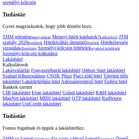
személyi kölcsön
Tudástár
Gyors magyarázatok, hogy jobb döntést hozz.
THM jelentése
Mennyi hitelt kaphatok?
JTM
magyarázat
kalkuláció
szabály 2026
Hitelkiváltás útmutató
Hitelképesség
korlátok
lépések
vizsgálat
Személyi kölcsön feltételek
ellenőrzés
gyakori kérdések
Személyi kölcsön kalkulátor
Lakáshitel
Kalkulátorok
Lakásvásárlás
Fogyasztóbarát lakáshitel
Otthon Start lakáshitel
Szabad felhasználásra
CSOK Plusz
Piaci zöld hitel
Türelmi idős
lakáshitel
Lakásfelújítási hitel
Adósságrendező hitel
Építési hitel
Bankok szerint
CIB lakáshitel
Erste lakáshitel
Gránit lakáshitel
K&H lakáshitel
MagNet lakáshitel
MBH lakáshitel
OTP lakáshitel
Raiffeisen
lakáshitel
UniCredit lakáshitel
Tudástár
Fontos fogalmak és tippek a lakáshitelhez.
THM vs kamat
Fix vagy változó kamat?
Önerő
különbség
útmutató