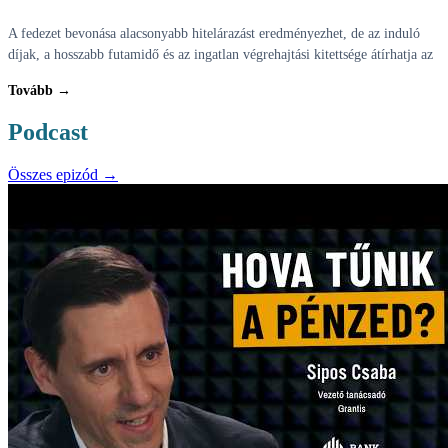
A fedezet bevonása alacsonyabb hitelárazást eredményezhet, de az induló
díjak, a hosszabb futamidő és az ingatlan végrehajtási kitettsége átírhatja az
Tovább →
Podcast
Összes epizód →