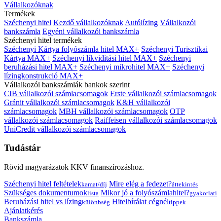
Vállalkozóknak
Termékek
Széchenyi hitel
Kezdő vállalkozóknak
Autólízing
Vállalkozói
bankszámla
Egyéni vállalkozói bankszámla
Széchenyi hitel termékek
Széchenyi Kártya folyószámla hitel MAX+
Széchenyi Turisztikai
Kártya MAX+
Széchenyi likviditási hitel MAX+
Széchenyi
beruházási hitel MAX+
Széchenyi mikrohitel MAX+
Széchenyi
lízingkonstrukció MAX+
Vállalkozói bankszámlák bankok szerint
CIB vállalkozói számlacsomagok
Erste vállalkozói számlacsomagok
Gránit vállalkozói számlacsomagok
K&H vállalkozói
számlacsomagok
MBH vállalkozói számlacsomagok
OTP
vállalkozói számlacsomagok
Raiffeisen vállalkozói számlacsomagok
UniCredit vállalkozói számlacsomagok
Tudástár
Rövid magyarázatok KKV finanszírozáshoz.
Széchenyi hitel feltételek
Mire elég a fedezet?
kamat/díj
áttekintés
Szükséges dokumentumok
Mikor jó a folyószámlahitel?
lista
gyakorlati
Beruházási hitel vs lízing
Hitelbírálat cégnél
különbség
tippek
Ajánlatkérés
Bankszámla