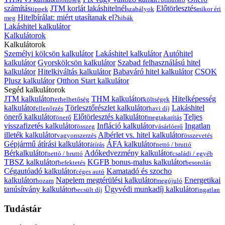
számítás
JTM korlát lakáshitelnél
Előtörlesztés
tippek
szabályok
mikor éri
Hitelbírálat: miért utasítanak el?
meg
hibák
Lakáshitel kalkulátor
Kalkulátorok
Kalkulátorok
Személyi kölcsön kalkulátor
Lakáshitel kalkulátor
Autóhitel
kalkulátor
Gyorskölcsön kalkulátor
Szabad felhasználású hitel
kalkulátor
Hitelkiváltás kalkulátor
Babaváró hitel kalkulátor
CSOK
Plusz kalkulátor
Otthon Start kalkulátor
Segéd kalkulátorok
JTM kalkulátor
THM kalkulátor
Hitelképesség
terhelhetőség
költségek
kalkulátor
Törlesztőrészlet kalkulátor
Lakáshitel
ellenőrzés
havi díj
önerő kalkulátor
Előtörlesztés kalkulátor
Teljes
önerő
megtakarítás
visszafizetés kalkulátor
Infláció kalkulátor
Ingatlan
összeg
vásárlóerő
illeték kalkulátor
Albérlet vs. hitel kalkulátor
vagyonszerzés
összevetés
Gépjármű átírási kalkulátor
ÁFA kalkulátor
átírás
nettó / bruttó
Bérkalkulátor
Adókedvezmény kalkulátor
nettó / bruttó
családi / egyéb
TBSZ kalkulátor
KGFB bonus-malus kalkulátor
befektetés
besorolás
Cégautóadó kalkulátor
Kamatadó és szocho
céges autó
kalkulátor
Napelem megtérülési kalkulátor
Energetikai
hozam
megújuló
tanúsítvány kalkulátor
Ügyvédi munkadíj kalkulátor
becsült díj
ingatlan
Tudástár