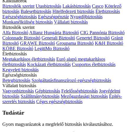
Kalkulátorok
Biztosítók szerint
Utasbiztosítás
Lakásbiztosítás
Casco
Kötelező
biztosítás
Balesetbiztosítás
Hitelfedezeti biztosítás
Életbiztosítás
Egészségbiztosítás
Egészségpénztár
Nyugdíjbiztosítás
Munkanélküliség biztosítás
Vállalati biztosítás
Biztosítók szerint
Alfa Biztosító
Allianz Hungária Biztosító
CIG Pannónia Biztosító
Colonnade Biztosító
Generali Biztosító
Genertel Biztosító
Gránit
Biztosító
GRAWE Biztosító
Groupama Biztosító
K&H Biztosító
KÖBE Biztosító
LegitiMo Biztosító
Életbiztosítás
Megtakarításos életbiztosítás
Euró alapú megtakarításos
életbiztosítás
Kockázati életbiztosítás
Csoportos életbiztosítás
Kegyeleti biztosítás
Egészségbiztosítás
Betegbiztosítás
Szolgáltatásfinanszírozó egészségbiztosítás
Vállalati biztosítás
Vagyonbiztosítás
Gépbiztosítás
Felelősségbiztosítás
Jogvédelmi
biztosítás
Szállítmánybiztosítás
Mezőgazdasági biztosítás
Építés-
szerelés biztosítás
Céges egészségbiztosítás
Tudástár
Gyors magyarázatok a megfelelő biztosítás kiválasztásához.