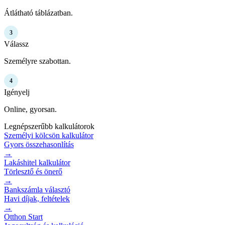
Átlátható táblázatban.
3
Válassz
Személyre szabottan.
4
Igényelj
Online, gyorsan.
Legnépszerűbb kalkulátorok
Személyi kölcsön kalkulátor
Gyors összehasonlítás
→
Lakáshitel kalkulátor
Törlesztő és önerő
→
Bankszámla választó
Havi díjak, feltételek
→
Otthon Start