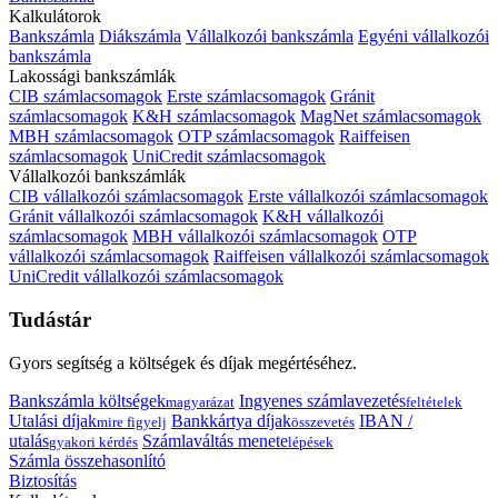
Kalkulátorok
Bankszámla
Diákszámla
Vállalkozói bankszámla
Egyéni vállalkozói
bankszámla
Lakossági bankszámlák
CIB számlacsomagok
Erste számlacsomagok
Gránit
számlacsomagok
K&H számlacsomagok
MagNet számlacsomagok
MBH számlacsomagok
OTP számlacsomagok
Raiffeisen
számlacsomagok
UniCredit számlacsomagok
Vállalkozói bankszámlák
CIB vállalkozói számlacsomagok
Erste vállalkozói számlacsomagok
Gránit vállalkozói számlacsomagok
K&H vállalkozói
számlacsomagok
MBH vállalkozói számlacsomagok
OTP
vállalkozói számlacsomagok
Raiffeisen vállalkozói számlacsomagok
UniCredit vállalkozói számlacsomagok
Tudástár
Gyors segítség a költségek és díjak megértéséhez.
Bankszámla költségek
Ingyenes számlavezetés
magyarázat
feltételek
Utalási díjak
Bankkártya díjak
IBAN /
mire figyelj
összevetés
utalás
Számlaváltás menete
gyakori kérdés
lépések
Számla összehasonlító
Biztosítás