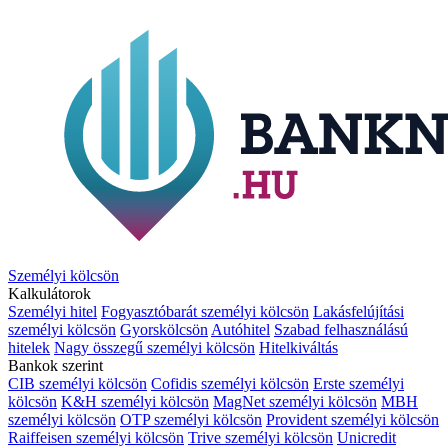
Személyi kölcsön
Kalkulátorok
Személyi hitel
Fogyasztóbarát személyi kölcsön
Lakásfelújítási
személyi kölcsön
Gyorskölcsön
Autóhitel
Szabad felhasználású
hitelek
Nagy összegű személyi kölcsön
Hitelkiváltás
Bankok szerint
CIB személyi kölcsön
Cofidis személyi kölcsön
Erste személyi
kölcsön
K&H személyi kölcsön
MagNet személyi kölcsön
MBH
személyi kölcsön
OTP személyi kölcsön
Provident személyi kölcsön
Raiffeisen személyi kölcsön
Trive személyi kölcsön
Unicredit