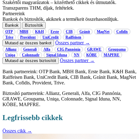
Szakértői magyarázatok
– közérthető cikkek és útmutatók.
Transzparens
THM, díjak, feltételek.
Partnereink
Bankok és biztosítók, akiknek a termékeit összehasonlítjuk.
Bankok
Biztosítók
OTP
MBH
K&H
Erste
CIB
Gránit
MagNet
Cofidis
Trive
Provident
UniCredit
Raiffeisen
Összes partner →
Mutasd az összes bankot
Allianz
Generali
Alfa
CIG Pannónia
GRAWE
Groupama
Uniqa
Colonnade
Signal Iduna
NN
KÖBE
MAPFRE
Összes partner →
Mutasd az összes biztosítót
Bank partnereink: OTP Bank, MBH Bank, Erste Bank, K&H Bank,
Raiffeisen Bank, UniCredit Bank, CIB Bank, Gránit Bank, MagNet
Bank, Cofidis, Provident, Trive.
Biztosító partnereink: Allianz, Generali, Alfa, CIG Pannónia,
GRAWE, Groupama, Uniqa, Colonnade, Signal Iduna, NN,
KÖBE, MAPFRE.
Legfrissebb cikkek
Összes cikk →