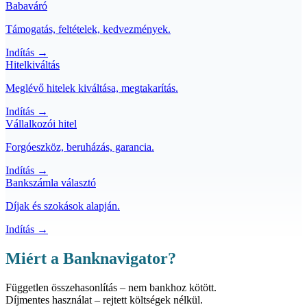
Babaváró
Támogatás, feltételek, kedvezmények.
Indítás →
Hitelkiváltás
Meglévő hitelek kiváltása, megtakarítás.
Indítás →
Vállalkozói hitel
Forgóeszköz, beruházás, garancia.
Indítás →
Bankszámla választó
Díjak és szokások alapján.
Indítás →
Miért a Banknavigator?
Független
összehasonlítás – nem bankhoz kötött.
Díjmentes
használat – rejtett költségek nélkül.