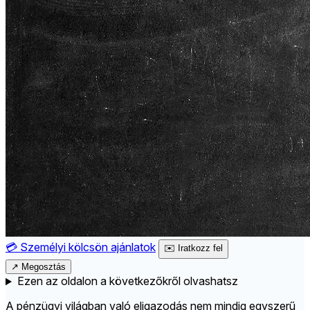
💳
Személyi kölcsön ajánlatok
✉️
Iratkozz fel
↗
Megosztás
Ezen az oldalon a következőkről olvashatsz
A pénzügyi világban való eligazodás nem mindig egyszerű