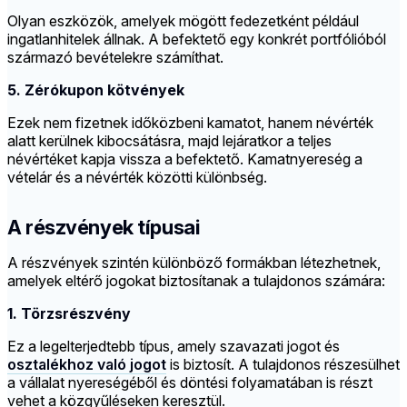
Olyan eszközök, amelyek mögött fedezetként például
ingatlanhitelek állnak. A befektető egy konkrét portfólióból
származó bevételekre számíthat.
5. Zérókupon kötvények
Ezek nem fizetnek időközbeni kamatot, hanem névérték
alatt kerülnek kibocsátásra, majd lejáratkor a teljes
névértéket kapja vissza a befektető. Kamatnyereség a
vételár és a névérték közötti különbség.
A részvények típusai
A részvények szintén különböző formákban létezhetnek,
amelyek eltérő jogokat biztosítanak a tulajdonos számára:
1. Törzsrészvény
Ez a legelterjedtebb típus, amely szavazati jogot és
osztalékhoz való jogot
is biztosít. A tulajdonos részesülhet
a vállalat nyereségéből és döntési folyamatában is részt
vehet a közgyűléseken keresztül.