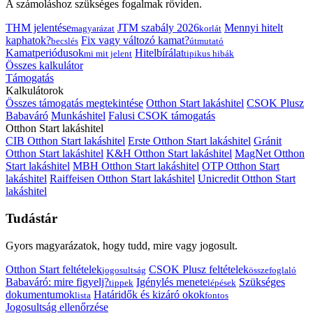
A számoláshoz szükséges fogalmak röviden.
THM jelentése
JTM szabály 2026
Mennyi hitelt
magyarázat
korlát
kaphatok?
Fix vagy változó kamat?
becslés
útmutató
Kamatperiódusok
Hitelbírálat
mi mit jelent
tipikus hibák
Összes kalkulátor
Támogatás
Kalkulátorok
Összes támogatás megtekintése
Otthon Start lakáshitel
CSOK Plusz
Babaváró
Munkáshitel
Falusi CSOK támogatás
Otthon Start lakáshitel
CIB Otthon Start lakáshitel
Erste Otthon Start lakáshitel
Gránit
Otthon Start lakáshitel
K&H Otthon Start lakáshitel
MagNet Otthon
Start lakáshitel
MBH Otthon Start lakáshitel
OTP Otthon Start
lakáshitel
Raiffeisen Otthon Start lakáshitel
Unicredit Otthon Start
lakáshitel
Tudástár
Gyors magyarázatok, hogy tudd, mire vagy jogosult.
Otthon Start feltételek
CSOK Plusz feltételek
jogosultság
összefoglaló
Babaváró: mire figyelj?
Igénylés menete
Szükséges
tippek
lépések
dokumentumok
Határidők és kizáró okok
lista
fontos
Jogosultság ellenőrzése