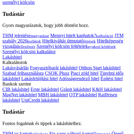
személyi kölcsön
Tudástár
Gyors magyarázatok, hogy jobb döntést hozz.
THM jelentése
Mennyi hitelt kaphatok?
JTM
magyarázat
kalkuláció
szabály 2026
Hitelkiváltás útmutató
Hitelképesség
korlátok
lépések
vizsgálat
Személyi kölcsön feltételek
ellenőrzés
gyakori kérdések
Személyi kölcsön kalkulátor
Lakáshitel
Kalkulátorok
Lakásvásárlás
Fogyasztóbarát lakáshitel
Otthon Start lakáshitel
Szabad felhasználásra
CSOK Plusz
Piaci zöld hitel
Türelmi idős
lakáshitel
Lakásfelújítási hitel
Adósságrendező hitel
Építési hitel
Bankok szerint
CIB lakáshitel
Erste lakáshitel
Gránit lakáshitel
K&H lakáshitel
MagNet lakáshitel
MBH lakáshitel
OTP lakáshitel
Raiffeisen
lakáshitel
UniCredit lakáshitel
Tudástár
Fontos fogalmak és tippek a lakáshitelhez.
THM vs kamat
Fix vagy változó kamat?
Önerő
különbség
útmutató