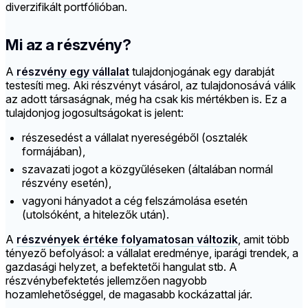
diverzifikált portfólióban.
Mi az a részvény?
A
részvény egy vállalat
tulajdonjogának egy darabját
testesíti meg. Aki részvényt vásárol, az tulajdonosává válik
az adott társaságnak, még ha csak kis mértékben is. Ez a
tulajdonjog jogosultságokat is jelent:
részesedést a vállalat nyereségéből (osztalék
formájában),
szavazati jogot a közgyűléseken (általában normál
részvény esetén),
vagyoni hányadot a cég felszámolása esetén
(utolsóként, a hitelezők után).
A
részvények értéke folyamatosan változik
, amit több
tényező befolyásol: a vállalat eredménye, iparági trendek, a
gazdasági helyzet, a befektetői hangulat stb. A
részvénybefektetés jellemzően nagyobb
hozamlehetőséggel, de magasabb kockázattal jár.