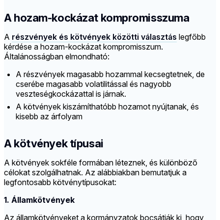
A hozam-kockázat kompromisszuma
A
részvények és kötvények közötti választás
legfőbb
kérdése a hozam-kockázat kompromisszum.
Általánosságban elmondható:
A részvények magasabb hozammal kecsegtetnek, de
cserébe magasabb volatilitással és nagyobb
veszteségkockázattal is járnak.
A kötvények kiszámíthatóbb hozamot nyújtanak, és
kisebb az árfolyam
A kötvények típusai
A kötvények sokféle formában léteznek, és különböző
célokat szolgálhatnak. Az alábbiakban bemutatjuk a
legfontosabb kötvénytípusokat:
1. Államkötvények
Az államkötvényeket a kormányzatok bocsátják ki, hogy