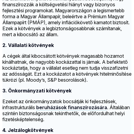
finanszírozzák a költségvetési hiányt vagy bizonyos
fejlesztési programokat. Magyarországon a legismertebb
forma a Magyar Állampapír, beleértve a Prémium Magyar
Állampapírt (PMÁP), amely inflációkövető kamatot biztosít.
Ezek a kötvények a legbiztonságosabbnak számítanak,
mert a kibocsátó az állam.
2. Vállalati kötvények
A cégek által kibocsátott kötvények magasabb hozamot
kínálhatnak, de nagyobb kockázattal is járnak. A befektető
kockáztatja, hogy a vállalat esetleg nem tudja visszafizetni
az adósságát. Ezt a kockázatot a kötvények hitelminősítése
tükrözi (pl. Moody’s, S&P besorolások).
3. Önkormányzati kötvények
Ezeket az önkormányzatok bocsátják ki fejlesztések,
infrastrukturális
beruházások finanszírozására
. Általában
szintén biztonságosnak tekinthetők, de előfordulhat helyi
fizetésképtelenség.
4. Jelzálogkötvények