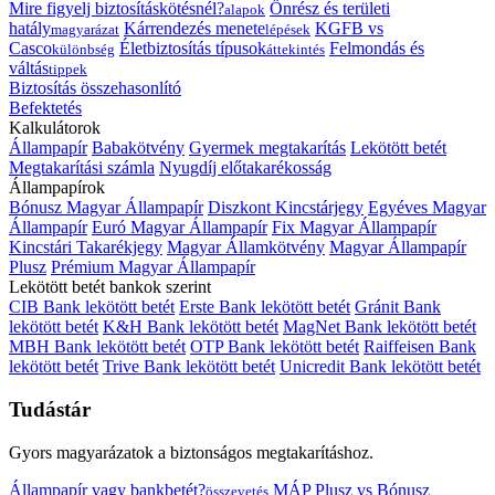
Mire figyelj biztosításkötésnél?
Önrész és területi
alapok
hatály
Kárrendezés menete
KGFB vs
magyarázat
lépések
Casco
Életbiztosítás típusok
Felmondás és
különbség
áttekintés
váltás
tippek
Biztosítás összehasonlító
Befektetés
Kalkulátorok
Állampapír
Babakötvény
Gyermek megtakarítás
Lekötött betét
Megtakarítási számla
Nyugdíj előtakarékosság
Állampapírok
Bónusz Magyar Állampapír
Diszkont Kincstárjegy
Egyéves Magyar
Állampapír
Euró Magyar Állampapír
Fix Magyar Állampapír
Kincstári Takarékjegy
Magyar Államkötvény
Magyar Állampapír
Plusz
Prémium Magyar Állampapír
Lekötött betét bankok szerint
CIB Bank lekötött betét
Erste Bank lekötött betét
Gránit Bank
lekötött betét
K&H Bank lekötött betét
MagNet Bank lekötött betét
MBH Bank lekötött betét
OTP Bank lekötött betét
Raiffeisen Bank
lekötött betét
Trive Bank lekötött betét
Unicredit Bank lekötött betét
Tudástár
Gyors magyarázatok a biztonságos megtakarításhoz.
Állampapír vagy bankbetét?
MÁP Plusz vs Bónusz
összevetés