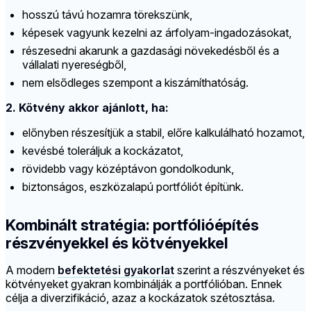
hosszú távú hozamra törekszünk,
képesek vagyunk kezelni az árfolyam-ingadozásokat,
részesedni akarunk a gazdasági növekedésből és a
vállalati nyereségből,
nem elsődleges szempont a kiszámíthatóság.
2. Kötvény akkor ajánlott, ha:
előnyben részesítjük a stabil, előre kalkulálható hozamot,
kevésbé toleráljuk a kockázatot,
rövidebb vagy középtávon gondolkodunk,
biztonságos, eszközalapú portfóliót építünk.
Kombinált stratégia: portfólióépítés
részvényekkel és kötvényekkel
A modern
befektetési gyakorlat
szerint a részvényeket és
kötvényeket gyakran kombinálják a portfólióban. Ennek
célja a diverzifikáció, azaz a kockázatok szétosztása.