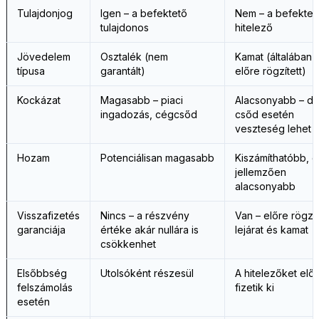
Tulajdonjog
Igen – a befektető
Nem – a befektet
tulajdonos
hitelező
Jövedelem
Osztalék (nem
Kamat (általában
típusa
garantált)
előre rögzített)
Kockázat
Magasabb – piaci
Alacsonyabb – d
ingadozás, cégcsőd
csőd esetén
veszteség lehet
Hozam
Potenciálisan magasabb
Kiszámíthatóbb, 
jellemzően
alacsonyabb
Visszafizetés
Nincs – a részvény
Van – előre rögzít
garanciája
értéke akár nullára is
lejárat és kamat
csökkenhet
Elsőbbség
Utolsóként részesül
A hitelezőket elő
felszámolás
fizetik ki
esetén