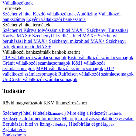
Vállalkozóknak
Termékek
Széchenyi hitel
Kezdő vállalkozóknak
Autólízing
Vállalkozói
bankszámla
Egyéni vállalkozói bankszámla
Széchenyi hitel termékek
Széchenyi Kártya folyószámla hitel MAX+
Széchenyi Turisztikai
Kártya MAX+
Széchenyi likviditási hitel MAX+
Széchenyi
beruházási hitel MAX+
Széchenyi mikrohitel MAX+
Széchenyi
lízingkonstrukció MAX+
Vállalkozói bankszámlák bankok szerint
CIB vállalkozói számlacsomagok
Erste vállalkozói számlacsomagok
Gránit vállalkozói számlacsomagok
K&H vállalkozói
számlacsomagok
MBH vállalkozói számlacsomagok
OTP
vállalkozói számlacsomagok
Raiffeisen vállalkozói számlacsomagok
UniCredit vállalkozói számlacsomagok
Tudástár
Rövid magyarázatok KKV finanszírozáshoz.
Széchenyi hitel feltételek
Mire elég a fedezet?
kamat/díj
áttekintés
Szükséges dokumentumok
Mikor jó a folyószámlahitel?
lista
gyakorlati
Beruházási hitel vs lízing
Hitelbírálat cégnél
különbség
tippek
Ajánlatkérés
Bankszámla