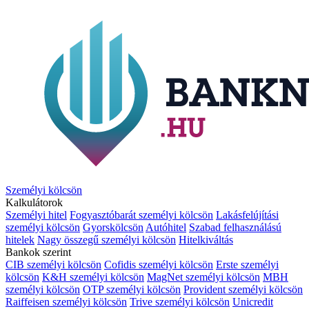
Személyi kölcsön
Kalkulátorok
Személyi hitel
Fogyasztóbarát személyi kölcsön
Lakásfelújítási
személyi kölcsön
Gyorskölcsön
Autóhitel
Szabad felhasználású
hitelek
Nagy összegű személyi kölcsön
Hitelkiváltás
Bankok szerint
CIB személyi kölcsön
Cofidis személyi kölcsön
Erste személyi
kölcsön
K&H személyi kölcsön
MagNet személyi kölcsön
MBH
személyi kölcsön
OTP személyi kölcsön
Provident személyi kölcsön
Raiffeisen személyi kölcsön
Trive személyi kölcsön
Unicredit