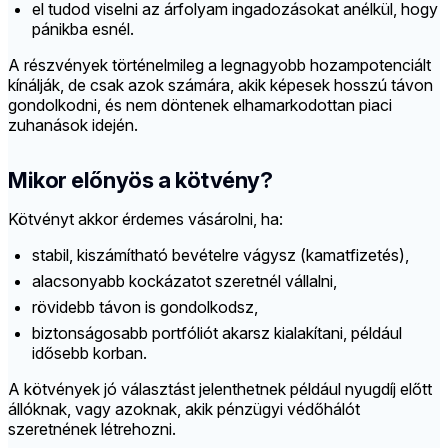
el tudod viselni az árfolyam ingadozásokat anélkül, hogy
pánikba esnél.
A részvények történelmileg a legnagyobb hozampotenciált
kínálják, de csak azok számára, akik képesek hosszú távon
gondolkodni, és nem döntenek elhamarkodottan piaci
zuhanások idején.
Mikor előnyös a kötvény?
Kötvényt akkor érdemes vásárolni, ha:
stabil, kiszámítható bevételre vágysz (kamatfizetés),
alacsonyabb kockázatot szeretnél vállalni,
rövidebb távon is gondolkodsz,
biztonságosabb portfóliót akarsz kialakítani, például
idősebb korban.
A kötvények jó választást jelenthetnek például nyugdíj előtt
állóknak, vagy azoknak, akik pénzügyi védőhálót
szeretnének létrehozni.