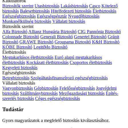
Kalkulátorok
Biztosítók szerint
Utasbiztosítás
Lakásbiztosítás
Casco
Kötelező
biztosítás
Balesetbiztosítás
Hitelfedezeti biztosítás
Életbiztosítás
Egészségbiztosítás
Egészségpénztár
Nyugdíjbiztosítás
Munkanélküliség biztosítás
Vállalati biztosítás
Biztosítók szerint
Alfa Biztosító
Allianz Hungária Biztosító
CIG Pannónia Biztosító
Colonnade Biztosító
Generali Biztosító
Genertel Biztosító
Gránit
Biztosító
GRAWE Biztosító
Groupama Biztosító
K&H Biztosító
KÖBE Biztosító
LegitiMo Biztosító
Életbiztosítás
Megtakarításos életbiztosítás
Euró alapú megtakarításos
életbiztosítás
Kockázati életbiztosítás
Csoportos életbiztosítás
Kegyeleti biztosítás
Egészségbiztosítás
Betegbiztosítás
Szolgáltatásfinanszírozó egészségbiztosítás
Vállalati biztosítás
Vagyonbiztosítás
Gépbiztosítás
Felelősségbiztosítás
Jogvédelmi
biztosítás
Szállítmánybiztosítás
Mezőgazdasági biztosítás
Építés-
szerelés biztosítás
Céges egészségbiztosítás
Tudástár
Gyors magyarázatok a megfelelő biztosítás kiválasztásához.