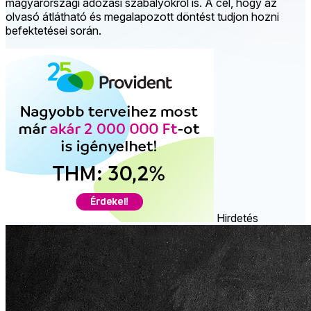
magyarországi adózási szabályokról is. A cél, hogy az
olvasó átlátható és megalapozott döntést tudjon hozni
befektetései során.
Hirdetés