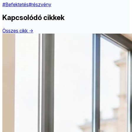
#Befektetés
#részvény
Kapcsolódó cikkek
Összes cikk →