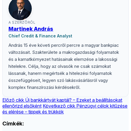
A SZERZŐRŐL
Martinek András
Chief Credit & Finance Analyst
András 15 éve követi percről percre a magyar bankpiac
változásait. Szakterülete a makrogazdasági folyamatok
és a kamatkörnyezet hatásainak elemzése a lakossági
hitelekre. Célja, hogy az olvasók ne csak számokat
lássanak, hanem megértsék a hitelezési folyamatok
összefüggéseit, legyen szó lakásvásárlásról vagy
komplex finanszírozási kérdésekről.
Előző cikk
Új bankkártyát kaptál? – Ezeket a beállításokat
ellenőrizd elsőként
Következő cikk
Pénzügyi célok kitűzése
és elérése – tippek és trükkök
Címkék: