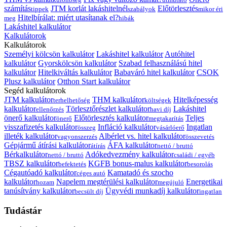
számítás
JTM korlát lakáshitelnél
Előtörlesztés
tippek
szabályok
mikor éri
Hitelbírálat: miért utasítanak el?
meg
hibák
Lakáshitel kalkulátor
Kalkulátorok
Kalkulátorok
Személyi kölcsön kalkulátor
Lakáshitel kalkulátor
Autóhitel
kalkulátor
Gyorskölcsön kalkulátor
Szabad felhasználású hitel
kalkulátor
Hitelkiváltás kalkulátor
Babaváró hitel kalkulátor
CSOK
Plusz kalkulátor
Otthon Start kalkulátor
Segéd kalkulátorok
JTM kalkulátor
THM kalkulátor
Hitelképesség
terhelhetőség
költségek
kalkulátor
Törlesztőrészlet kalkulátor
Lakáshitel
ellenőrzés
havi díj
önerő kalkulátor
Előtörlesztés kalkulátor
Teljes
önerő
megtakarítás
visszafizetés kalkulátor
Infláció kalkulátor
Ingatlan
összeg
vásárlóerő
illeték kalkulátor
Albérlet vs. hitel kalkulátor
vagyonszerzés
összevetés
Gépjármű átírási kalkulátor
ÁFA kalkulátor
átírás
nettó / bruttó
Bérkalkulátor
Adókedvezmény kalkulátor
nettó / bruttó
családi / egyéb
TBSZ kalkulátor
KGFB bonus-malus kalkulátor
befektetés
besorolás
Cégautóadó kalkulátor
Kamatadó és szocho
céges autó
kalkulátor
Napelem megtérülési kalkulátor
Energetikai
hozam
megújuló
tanúsítvány kalkulátor
Ügyvédi munkadíj kalkulátor
becsült díj
ingatlan
Tudástár