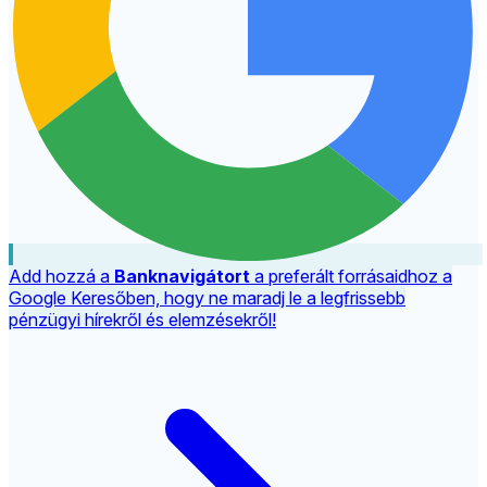
Add hozzá a
Banknavigátort
a preferált forrásaidhoz a
Google Keresőben, hogy ne maradj le a legfrissebb
pénzügyi hírekről és elemzésekről!