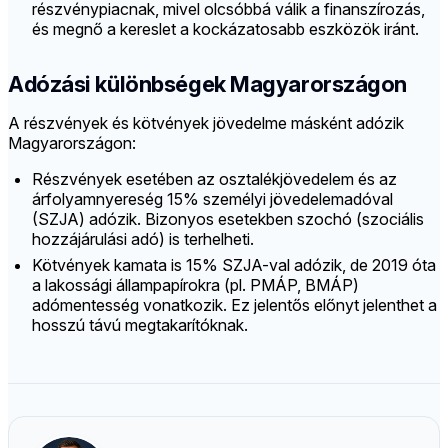
részvénypiacnak, mivel olcsóbbá válik a finanszírozás,
és megnő a kereslet a kockázatosabb eszközök iránt.
Adózási különbségek Magyarországon
A részvények és kötvények jövedelme másként adózik
Magyarországon:
Részvények esetében az osztalékjövedelem és az
árfolyamnyereség 15% személyi jövedelemadóval
(SZJA) adózik. Bizonyos esetekben szochó (szociális
hozzájárulási adó) is terhelheti.
Kötvények kamata is 15% SZJA-val adózik, de 2019 óta
a lakossági állampapírokra (pl. PMÁP, BMÁP)
adómentesség vonatkozik. Ez jelentős előnyt jelenthet a
hosszú távú megtakarítóknak.