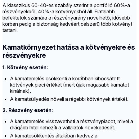
A klasszikus 60-40-es szabály szerint a portfólió 60%-a
részvényekből, 40%-a kötvényekből áll. Fiatalabb
befektetők számára a részvényarány növelhető, idősebb
korban pedig a biztonság kedvéért célszerű több kötvényt
tartani.
Kamatkörnyezet hatása a kötvényekre és
részvényekre
1. Kötvény esetén:
A kamatemelés csökkenti a korábban kibocsátott
kötvények piaci értékét (mert újak magasabb kamatot
kínálnak).
A kamatsüllyedés növeli a régebbi kötvények értékét.
2. Részvény esetén:
A kamatemelés visszavetheti a részvénypiacot, mivel a
drágább hitel nehezíti a vállalatok növekedését.
A kamatcsökkentés általában kedvez a