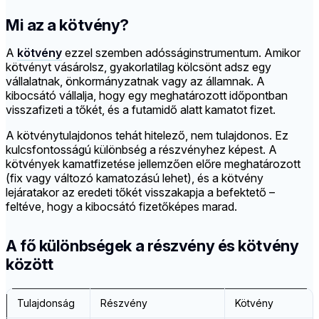
Mi az a kötvény?
A
kötvény
ezzel szemben adósságinstrumentum. Amikor
kötvényt vásárolsz, gyakorlatilag kölcsönt adsz egy
vállalatnak, önkormányzatnak vagy az államnak. A
kibocsátó vállalja, hogy egy meghatározott időpontban
visszafizeti a tőkét, és a futamidő alatt kamatot fizet.
A kötvénytulajdonos tehát hitelező, nem tulajdonos. Ez
kulcsfontosságú különbség a részvényhez képest. A
kötvények kamatfizetése jellemzően előre meghatározott
(fix vagy változó kamatozású lehet), és a kötvény
lejáratakor az eredeti tőkét visszakapja a befektető –
feltéve, hogy a kibocsátó fizetőképes marad.
A fő különbségek a részvény és kötvény
között
Tulajdonság
Részvény
Kötvény