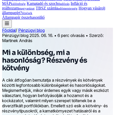
MÁP
Kamatadó és szocho
Infláció és
különbség
adózás
reálhozam
TBSZ számla
Hogyan vásárolj
magyarázat
adómentesség
állampapírt?
lépések
Állampapír összehasonlító
Főoldal
/
Pénzügyi blog
Pénzügyi blog
2025. 06. 16.
•
6 perc olvasás
•
Szerző:
Martinek András
Mi a különbség, mi a
hasonlóság? Részvény és
kötvény
A cikk átfogóan bemutatja a részvények és kötvények
közötti legfontosabb különbségeket és hasonlóságokat.
Megismerhetjük, mikor érdemes egyik vagy másik eszközt
választani, hogyan befolyásolják a hozamot és a
kockázatot, valamint milyen szerepet töltenek be a
diverzifikált portfóliókban. Emellett szó esik a kötvény- és
részvénytípusokról, a kamatkörnyezet hatásairól és a