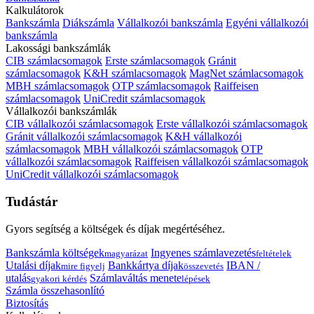
Kalkulátorok
Bankszámla
Diákszámla
Vállalkozói bankszámla
Egyéni vállalkozói
bankszámla
Lakossági bankszámlák
CIB számlacsomagok
Erste számlacsomagok
Gránit
számlacsomagok
K&H számlacsomagok
MagNet számlacsomagok
MBH számlacsomagok
OTP számlacsomagok
Raiffeisen
számlacsomagok
UniCredit számlacsomagok
Vállalkozói bankszámlák
CIB vállalkozói számlacsomagok
Erste vállalkozói számlacsomagok
Gránit vállalkozói számlacsomagok
K&H vállalkozói
számlacsomagok
MBH vállalkozói számlacsomagok
OTP
vállalkozói számlacsomagok
Raiffeisen vállalkozói számlacsomagok
UniCredit vállalkozói számlacsomagok
Tudástár
Gyors segítség a költségek és díjak megértéséhez.
Bankszámla költségek
Ingyenes számlavezetés
magyarázat
feltételek
Utalási díjak
Bankkártya díjak
IBAN /
mire figyelj
összevetés
utalás
Számlaváltás menete
gyakori kérdés
lépések
Számla összehasonlító
Biztosítás