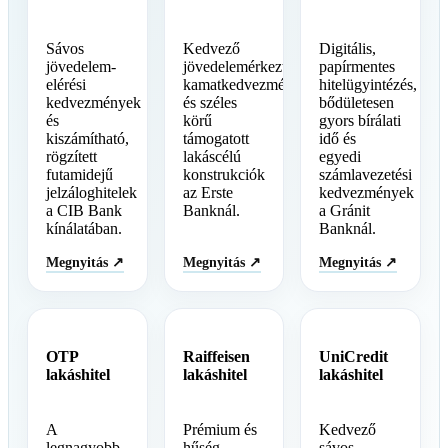
Sávos
Kedvező
Digitális,
jövedelem-
jövedelemérkeztetési
papírmentes
elérési
kamatkedvezmények
hitelügyintézés,
kedvezmények
és széles
bődületesen
és
körű
gyors bírálati
kiszámítható,
támogatott
idő és
rögzített
lakáscélú
egyedi
futamidejű
konstrukciók
számlavezetési
jelzáloghitelek
az Erste
kedvezmények
a CIB Bank
Banknál.
a Gránit
kínálatában.
Banknál.
Megnyitás ↗
Megnyitás ↗
Megnyitás ↗
OTP
Raiffeisen
UniCredit
lakáshitel
lakáshitel
lakáshitel
A
Prémium és
Kedvező
legnagyobb
hűség
sávos