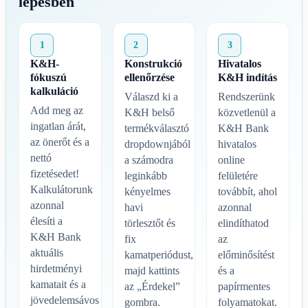
lépésben
1
2
3
K&H-
Konstrukció
Hivatalos
fókuszú
ellenőrzése
K&H indítás
kalkuláció
Válaszd ki a
Rendszerünk
Add meg az
K&H belső
közvetlenül a
ingatlan árát,
termékválasztó
K&H Bank
az önerőt és a
dropdownjából
hivatalos
nettó
a számodra
online
fizetésedet!
leginkább
felületére
Kalkulátorunk
kényelmes
továbbít, ahol
azonnal
havi
azonnal
élesíti a
törlesztőt és
elindíthatod
K&H Bank
fix
az
aktuális
kamatperiódust,
előminősítést
hirdetményi
majd kattints
és a
kamatait és a
az „Érdekel”
papírmentes
jövedelemsávos
gombra.
folyamatokat.