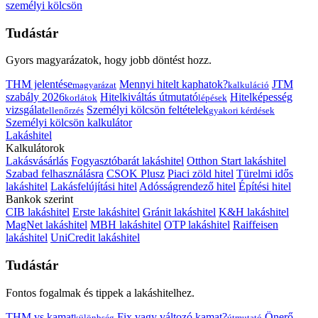
személyi kölcsön
Tudástár
Gyors magyarázatok, hogy jobb döntést hozz.
THM jelentése
Mennyi hitelt kaphatok?
JTM
magyarázat
kalkuláció
szabály 2026
Hitelkiváltás útmutató
Hitelképesség
korlátok
lépések
vizsgálat
Személyi kölcsön feltételek
ellenőrzés
gyakori kérdések
Személyi kölcsön kalkulátor
Lakáshitel
Kalkulátorok
Lakásvásárlás
Fogyasztóbarát lakáshitel
Otthon Start lakáshitel
Szabad felhasználásra
CSOK Plusz
Piaci zöld hitel
Türelmi idős
lakáshitel
Lakásfelújítási hitel
Adósságrendező hitel
Építési hitel
Bankok szerint
CIB lakáshitel
Erste lakáshitel
Gránit lakáshitel
K&H lakáshitel
MagNet lakáshitel
MBH lakáshitel
OTP lakáshitel
Raiffeisen
lakáshitel
UniCredit lakáshitel
Tudástár
Fontos fogalmak és tippek a lakáshitelhez.
THM vs kamat
Fix vagy változó kamat?
Önerő
különbség
útmutató