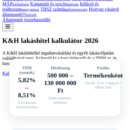
MÁP
Kamatadó és szocho
Infláció és
különbség
adózás
reálhozam
TBSZ számla
Hogyan vásárolj
magyarázat
adómentesség
állampapírt?
lépések
Állampapír összehasonlító
K&H lakáshitel kalkulátor 2026
A K&H lakáshitellel ingatlanvásárlási és egyéb lakáscéljaidat
valósíthatod meg. Számold ki a havi törlesztőt és a THM-et, és
hasonlítsd össze a K&H ajánlatát a többi bank lakáshitelével.
THM
Hitelösszeg
Fixálás
(termék)
Kalkulálok
Szöveges útmutató
500 000 –
Termékenként
5,82%
130 000 000
Opciók: 10 év • végig fix •
–
Otthon Start
Ft
8,51%
Banki minimum–
maximum
A kiválasztott
konstrukcióból