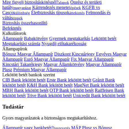
Mire figyelj biztosításkötésnél?
Önrész és területi
alapok
hatály
Kárrendezés menete
KGFB vs
magyarázat
lépések
Casco
Életbiztosítás típusok
Felmondás és
különbség
áttekintés
váltás
tippek
Biztosítás összehasonlító
Befektetés
Kalkulátorok
Állampapír
Babakötvény
Gyermek megtakarítás
Lekötött betét
Megtakarítási számla
Nyugdíj előtakarékosság
Állampapírok
Bónusz Magyar Állampapír
Diszkont Kincstárjegy
Egyéves Magyar
Állampapír
Euró Magyar Állampapír
Fix Magyar Állampapír
Kincstári Takarékjegy
Magyar Államkötvény
Magyar Állampapír
Plusz
Prémium Magyar Állampapír
Lekötött betét bankok szerint
CIB Bank lekötött betét
Erste Bank lekötött betét
Gránit Bank
lekötött betét
K&H Bank lekötött betét
MagNet Bank lekötött betét
MBH Bank lekötött betét
OTP Bank lekötött betét
Raiffeisen Bank
lekötött betét
Trive Bank lekötött betét
Unicredit Bank lekötött betét
Tudástár
Gyors magyarázatok a biztonságos megtakarításhoz.
Állampapír vagy bankbetét?
MÁP Plusz vs Bónusz
összevetés