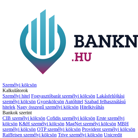
Személyi kölcsön
Kalkulátorok
Személyi hitel
Fogyasztóbarát személyi kölcsön
Lakásfelújítási
személyi kölcsön
Gyorskölcsön
Autóhitel
Szabad felhasználású
hitelek
Nagy összegű személyi kölcsön
Hitelkiváltás
Bankok szerint
CIB személyi kölcsön
Cofidis személyi kölcsön
Erste személyi
kölcsön
K&H személyi kölcsön
MagNet személyi kölcsön
MBH
személyi kölcsön
OTP személyi kölcsön
Provident személyi kölcsön
Raiffeisen személyi kölcsön
Trive személyi kölcsön
Unicredit