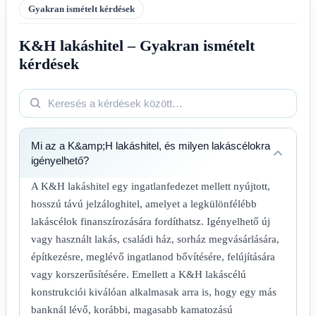
Gyakran ismételt kérdések
K&H lakáshitel – Gyakran ismételt
kérdések
Mi az a K&amp;H lakáshitel, és milyen lakáscélokra
igényelhető?
A K&H lakáshitel egy ingatlanfedezet mellett nyújtott,
hosszú távú jelzáloghitel, amelyet a legkülönfélébb
lakáscélok finanszírozására fordíthatsz. Igényelhető új
vagy használt lakás, családi ház, sorház megvásárlására,
építkezésre, meglévő ingatlanod bővítésére, felújítására
vagy korszerűsítésére. Emellett a K&H lakáscélú
konstrukciói kiválóan alkalmasak arra is, hogy egy más
banknál lévő, korábbi, magasabb kamatozású