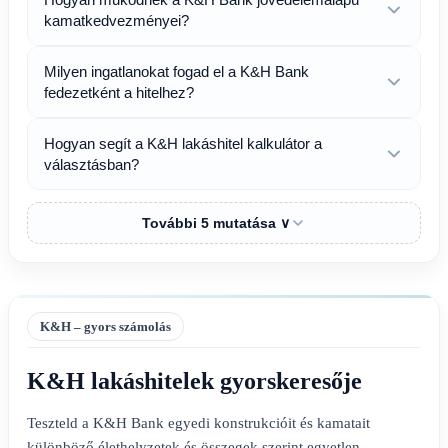
kamatkedvezményei?
Milyen ingatlanokat fogad el a K&H Bank
fedezetként a hitelhez?
Hogyan segít a K&H lakáshitel kalkulátor a
választásban?
További 5 mutatása ∨
K&H – gyors számolás
K&H lakáshitelek gyorskeresője
Teszteld a K&H Bank egyedi konstrukcióit és kamatait
különböző élethelyzetek és összegek szerint egyetlen