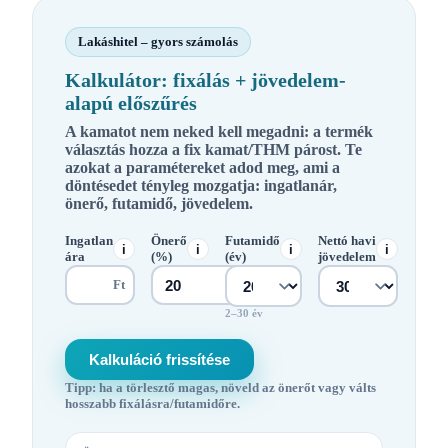
Lakáshitel – gyors számolás
Kalkulátor: fixálás + jövedelem-
alapú előszűrés
A kamatot nem neked kell megadni: a termék
választás hozza a fix kamat/THM párost. Te
azokat a paramétereket adod meg, ami a
döntésedet tényleg mozgatja:
ingatlanár,
önerő, futamidő, jövedelem
.
Ingatlan
Önerő
Futamidő
Nettó havi
i
i
i
i
ára
(%)
(év)
jövedelem
Ft
2–30 év
Kalkuláció frissítése
Tipp: ha a törlesztő magas, növeld az önerőt vagy válts
hosszabb fixálásra/futamidőre.