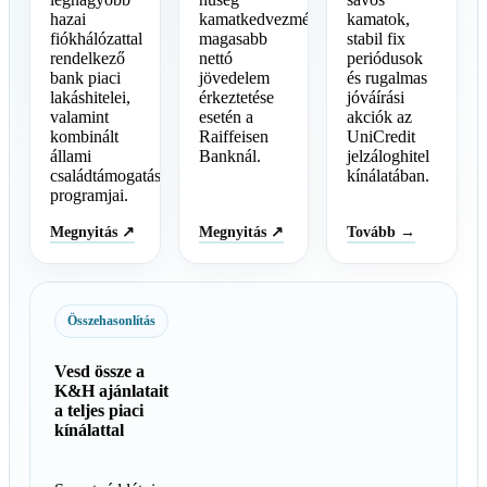
hazai
kamatkedvezmények
kamatok,
fiókhálózattal
magasabb
stabil fix
rendelkező
nettó
periódusok
bank piaci
jövedelem
és rugalmas
lakáshitelei,
érkeztetése
jóváírási
valamint
esetén a
akciók az
kombinált
Raiffeisen
UniCredit
állami
Banknál.
jelzáloghitel
családtámogatási
kínálatában.
programjai.
Megnyitás ↗
Megnyitás ↗
Tovább →
Összehasonlítás
Vesd össze a
K&H ajánlatait
a teljes piaci
kínálattal