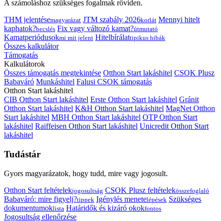
A számoláshoz szükséges fogalmak röviden.
THM jelentése
JTM szabály 2026
Mennyi hitelt
magyarázat
korlát
kaphatok?
Fix vagy változó kamat?
becslés
útmutató
Kamatperiódusok
Hitelbírálat
mi mit jelent
tipikus hibák
Összes kalkulátor
Támogatás
Kalkulátorok
Összes támogatás megtekintése
Otthon Start lakáshitel
CSOK Plusz
Babaváró
Munkáshitel
Falusi CSOK támogatás
Otthon Start lakáshitel
CIB Otthon Start lakáshitel
Erste Otthon Start lakáshitel
Gránit
Otthon Start lakáshitel
K&H Otthon Start lakáshitel
MagNet Otthon
Start lakáshitel
MBH Otthon Start lakáshitel
OTP Otthon Start
lakáshitel
Raiffeisen Otthon Start lakáshitel
Unicredit Otthon Start
lakáshitel
Tudástár
Gyors magyarázatok, hogy tudd, mire vagy jogosult.
Otthon Start feltételek
CSOK Plusz feltételek
jogosultság
összefoglaló
Babaváró: mire figyelj?
Igénylés menete
Szükséges
tippek
lépések
dokumentumok
Határidők és kizáró okok
lista
fontos
Jogosultság ellenőrzése