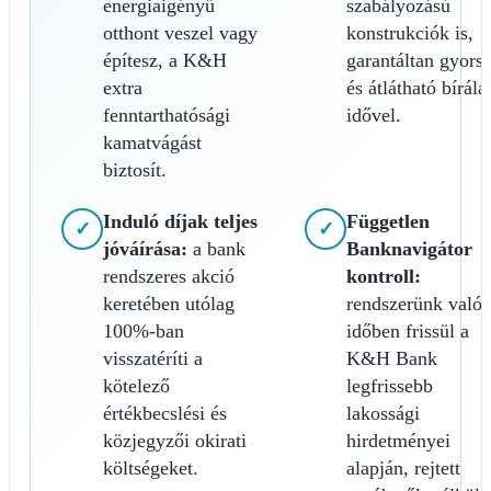
energiaigényű
szabályozású
otthont veszel vagy
konstrukciók is,
építesz, a K&H
garantáltan gyors
extra
és átlátható bírálat
fenntarthatósági
idővel.
kamatvágást
biztosít.
Induló díjak teljes
Független
✓
✓
jóváírása:
a bank
Banknavigátor
rendszeres akció
kontroll:
keretében utólag
rendszerünk valós
100%-ban
időben frissül a
visszatéríti a
K&H Bank
kötelező
legfrissebb
értékbecslési és
lakossági
közjegyzői okirati
hirdetményei
költségeket.
alapján, rejtett