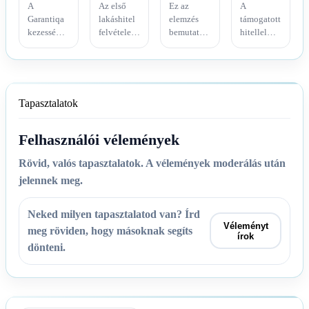
A
Az első
Ez az
A
Garantiqa
lakáshitel
elemzés
támogatott
kezességvállalás
felvétele
bemutatja
hitellel
áthidalja a
komoly,
a
terhelt
KKV-k
évtizedes
hitelkiváltás
otthon
tárgyi
elköteleződést
mögött
cseréje
fedezethiányát,
jelent a
meghúzódó
több,
de az
családok
banki
egymástól
Tapasztalatok
intézményi
számára.
logikát, a
elkülönülő
garanciának
Elemzésünk
JTM-
banki és
Felhasználói vélemények
sajátos
bemutatja
korlátok
állami
díjszabása
a banki
hatását és
eljárást
Rövid, valós tapasztalatok. A vélemények moderálás után
és
bírálati
a rejtett
kapcsol
kockázatai
mechanizmusokat,
tranzakciós
össze. A
jelennek meg.
vannak.
a jöve
költségeket.
biztonságos
Elemzésünk
A
ügylet
Neked milyen tapasztalatod van? Írd
racionális
alapja a
Véleményt
adós
nettó el
meg röviden, hogy másoknak segíts
írok
dönteni.