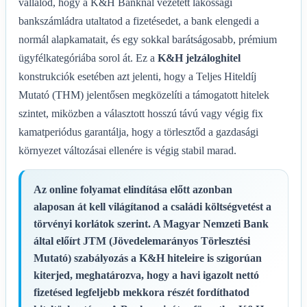
vállalod, hogy a K&H Banknál vezetett lakossági
bankszámládra utaltatod a fizetésedet, a bank elengedi a
normál alapkamatait, és egy sokkal barátságosabb, prémium
ügyfélkategóriába sorol át. Ez a
K&H jelzáloghitel
konstrukciók esetében azt jelenti, hogy a Teljes Hiteldíj
Mutató (THM) jelentősen megközelíti a támogatott hitelek
szintet, miközben a választott hosszú távú vagy végig fix
kamatperiódus garantálja, hogy a törlesztőd a gazdasági
környezet változásai ellenére is végig stabil marad.
Az online folyamat elindítása előtt azonban
alaposan át kell világítanod a családi költségvetést a
törvényi korlátok szerint. A Magyar Nemzeti Bank
által előírt JTM (Jövedelemarányos Törlesztési
Mutató) szabályozás a K&H hiteleire is szigorúan
kiterjed, meghatározva, hogy a havi igazolt nettó
fizetésed legfeljebb mekkora részét fordíthatod