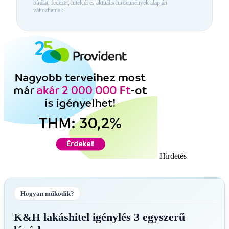
bírálat, fedezet, hitelcél és aktuális hirdetmények alapján
változhatnak.
Hirdetés
Hogyan működik?
K&H lakáshitel igénylés 3 egyszerű