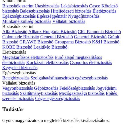
Kalkulátorok
Biztosítók szerint
Utasbiztosítás
Lakásbiztosítás
Casco
Kötelező
biztosítás
Balesetbiztosítás
Hitelfedezeti biztosítás
Életbiztosítás
Egészségbiztosítás
Egészségpénztár
Nyugdíjbiztosítás
Munkanélküliség biztosítás
Vállalati biztosítás
Biztosítók szerint
Alfa Biztosító
Allianz Hungária Biztosító
CIG Pannónia Biztosító
Colonnade Biztosító
Generali Biztosító
Genertel Biztosító
Gránit
Biztosító
GRAWE Biztosító
Groupama Biztosító
K&H Biztosító
KÖBE Biztosító
LegitiMo Biztosító
Életbiztosítás
Megtakarításos életbiztosítás
Euró alapú megtakarításos
életbiztosítás
Kockázati életbiztosítás
Csoportos életbiztosítás
Kegyeleti biztosítás
Egészségbiztosítás
Betegbiztosítás
Szolgáltatásfinanszírozó egészségbiztosítás
Vállalati biztosítás
Vagyonbiztosítás
Gépbiztosítás
Felelősségbiztosítás
Jogvédelmi
biztosítás
Szállítmánybiztosítás
Mezőgazdasági biztosítás
Építés-
szerelés biztosítás
Céges egészségbiztosítás
Tudástár
Gyors magyarázatok a megfelelő biztosítás kiválasztásához.