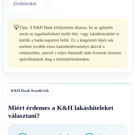
jóváírásokat.
💡
Tipp: A K&H Bank kifejezetten díjazza, ha az igénylés
során az ingatlanfedezet mellé élet- vagy lakásbiztosítást is
köttök a bankcsoporton belül. Ez a kiegészítő lépés sok
esetben további extra kamatkedvezményt aktivál a
rendszerben, amivel a teljes futamidő alatt forintok tízezreit
spórolhatjátok meg a törlesztőrészleteken.
K&H Bank Kondíciók
Miért érdemes a K&H lakáshiteleket
választani?