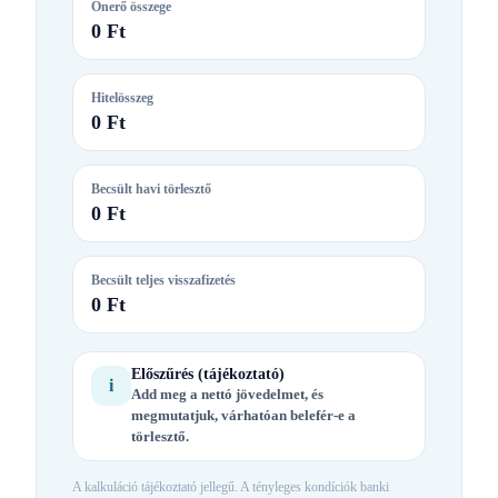
Önerő összege
0 Ft
Hitelösszeg
0 Ft
Becsült havi törlesztő
0 Ft
Becsült teljes visszafizetés
0 Ft
Előszűrés (tájékoztató)
i
Add meg a nettó jövedelmet, és
megmutatjuk, várhatóan belefér-e a
törlesztő.
A kalkuláció tájékoztató jellegű. A tényleges kondíciók banki