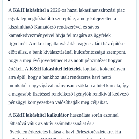
A
K&H lakáshitel
a 2026-os hazai lakásfinanszírozási piac
egyik legmegbízhatóbb szereplője, amely kifejezetten a
kiszámítható Kamatőrző rendszerével és sávos
kamatkedvezményeivel hívja fel magára az ügyfelek
figyelmét. Amikor ingatlanvásárlás vagy családi ház építése
előtt állsz, a bank kiválasztásánál kulcsfontosságú szempont,
hogy a meglévő jövedelmedet az adott pénzintézet hogyan
értékeli. A
K&H lakáshitel feltételek
logikája kőkeményen
arra épül, hogy a bankhoz utalt rendszeres havi nettó
munkabér nagyságával arányosan csökken a hitel kamata, így
a magasabb fizetéssel rendelkező igénylők rendkívül kedvező
pénzügyi környezetben valósíthatják meg céljaikat.
A
K&H lakáshitel kalkulátor
használata során azonnal
láthatóvá válik az aktív számlahasználat és a
jövedelemérkeztetés hatása a havi törlesztőrészletekre. Ha