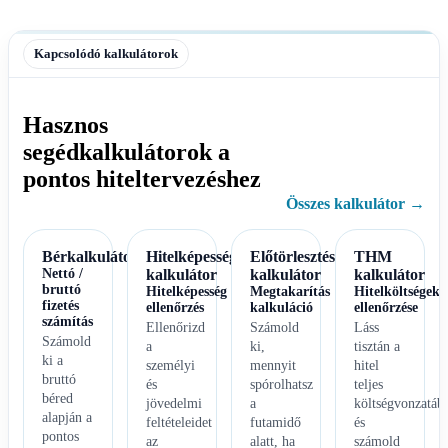
Kapcsolódó kalkulátorok
Hasznos
segédkalkulátorok a
pontos hiteltervezéshez
Összes kalkulátor →
Bérkalkulátor
Hitelképesség
Előtörlesztés
THM
Nettó /
kalkulátor
kalkulátor
kalkulátor
bruttó
Hitelképesség
Megtakarítás
Hitelköltségek
fizetés
ellenőrzés
kalkuláció
ellenőrzése
számítás
Ellenőrizd
Számold
Láss
Számold
a
ki,
tisztán a
ki a
személyi
mennyit
hitel
bruttó
és
spórolhatsz
teljes
béred
jövedelmi
a
költségvonzatáb
alapján a
feltételeidet
futamidő
és
pontos
az
alatt, ha
számold