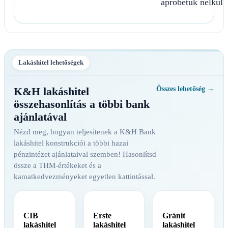
apróbetűk nélkül.
Lakáshitel lehetőségek
K&H lakáshitel
Összes lehetőség →
összehasonlítás a többi bank
ajánlatával
Nézd meg, hogyan teljesítenek a K&H Bank
lakáshitel konstrukciói a többi hazai
pénzintézet ajánlataival szemben! Hasonlítsd
össze a THM-értékeket és a
kamatkedvezményeket egyetlen kattintással.
CIB
Erste
Gránit
lakáshitel
lakáshitel
lakáshitel