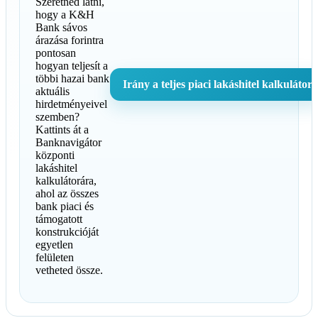
Szeretnéd látni,
hogy a K&H
Bank sávos
árazása forintra
pontosan
hogyan teljesít a
többi hazai bank
Irány a teljes piaci lakáshitel kalkulátor
aktuális
hirdetményeivel
szemben?
Kattints át a
Banknavigátor
központi
lakáshitel
kalkulátorára,
ahol az összes
bank piaci és
támogatott
konstrukcióját
egyetlen
felületen
vetheted össze.