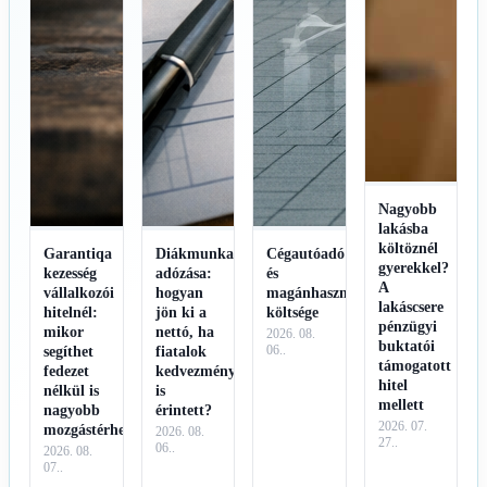
Nagyobb
lakásba
költöznél
Garantiqa
Diákmunka
Cégautóadó
gyerekkel?
kezesség
adózása:
és
A
vállalkozói
hogyan
magánhasználat
lakáscsere
hitelnél:
jön ki a
költsége
pénzügyi
mikor
nettó, ha
2026. 08.
buktatói
segíthet
fiatalok
06..
támogatott
fedezet
kedvezménye
hitel
nélkül is
is
mellett
nagyobb
érintett?
2026. 07.
mozgástérhez?
2026. 08.
27..
06..
2026. 08.
07..