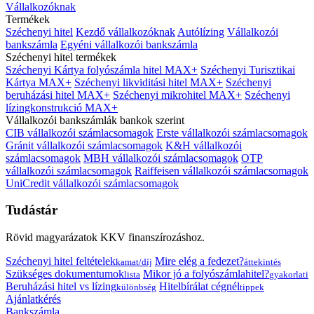
Vállalkozóknak
Termékek
Széchenyi hitel
Kezdő vállalkozóknak
Autólízing
Vállalkozói
bankszámla
Egyéni vállalkozói bankszámla
Széchenyi hitel termékek
Széchenyi Kártya folyószámla hitel MAX+
Széchenyi Turisztikai
Kártya MAX+
Széchenyi likviditási hitel MAX+
Széchenyi
beruházási hitel MAX+
Széchenyi mikrohitel MAX+
Széchenyi
lízingkonstrukció MAX+
Vállalkozói bankszámlák bankok szerint
CIB vállalkozói számlacsomagok
Erste vállalkozói számlacsomagok
Gránit vállalkozói számlacsomagok
K&H vállalkozói
számlacsomagok
MBH vállalkozói számlacsomagok
OTP
vállalkozói számlacsomagok
Raiffeisen vállalkozói számlacsomagok
UniCredit vállalkozói számlacsomagok
Tudástár
Rövid magyarázatok KKV finanszírozáshoz.
Széchenyi hitel feltételek
Mire elég a fedezet?
kamat/díj
áttekintés
Szükséges dokumentumok
Mikor jó a folyószámlahitel?
lista
gyakorlati
Beruházási hitel vs lízing
Hitelbírálat cégnél
különbség
tippek
Ajánlatkérés
Bankszámla