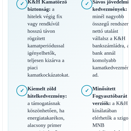
K&H Kamatőrző
Sávos jövedelmi
✓
✓
biztonság:
a
kedvezmények:
hitelek végig fix
minél nagyobb
vagy rendkívül
összegű rendszere
hosszú távon
nettó utalást
rögzített
vállalsz a K&H
kamatperiódussal
bankszámládra, a
igényelhetők,
bank annál
teljesen kizárva a
komolyabb
piaci
kamatkedvezmény
kamatkockázatokat.
ad.
Kiemelt zöld
Minősített
✓
✓
hitelkedvezmény:
Fogyasztóbarát
a támogatásnak
verziók:
a K&H
köszönhetően, ha
kínálatában
energiatakarékos,
elérhetők a szigor
alacsony primer
MNB