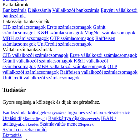
Kalkulátorok
Bankszámla
Diákszámla
Vállalkozói bankszámla
Egyéni vállalkozói
bankszámla
Lakossági bankszámlák
CIB számlacsomagok
Erste számlacsomagok
Gránit
számlacsomagok
K&H számlacsomagok
MagNet számlacsomagok
MBH számlacsomagok
OTP számlacsomagok
Raiffeisen
számlacsomagok
UniCredit számlacsomagok
Vállalkozói bankszámlák
CIB vállalkozói számlacsomagok
Erste vállalkozói számlacsomagok
Gránit vállalkozói számlacsomagok
K&H vállalkozói
számlacsomagok
MBH vállalkozói számlacsomagok
OTP
vállalkozói számlacsomagok
Raiffeisen vállalkozói számlacsomagok
UniCredit vállalkozói számlacsomagok
Tudástár
Gyors segítség a költségek és díjak megértéséhez.
Bankszámla költségek
Ingyenes számlavezetés
magyarázat
feltételek
Utalási díjak
Bankkártya díjak
IBAN /
mire figyelj
összevetés
utalás
Számlaváltás menete
gyakori kérdés
lépések
Számla összehasonlító
Biztosítás