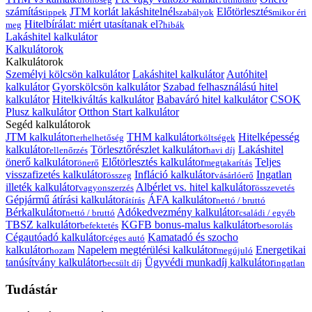
számítás
JTM korlát lakáshitelnél
Előtörlesztés
tippek
szabályok
mikor éri
Hitelbírálat: miért utasítanak el?
meg
hibák
Lakáshitel kalkulátor
Kalkulátorok
Kalkulátorok
Személyi kölcsön kalkulátor
Lakáshitel kalkulátor
Autóhitel
kalkulátor
Gyorskölcsön kalkulátor
Szabad felhasználású hitel
kalkulátor
Hitelkiváltás kalkulátor
Babaváró hitel kalkulátor
CSOK
Plusz kalkulátor
Otthon Start kalkulátor
Segéd kalkulátorok
JTM kalkulátor
THM kalkulátor
Hitelképesség
terhelhetőség
költségek
kalkulátor
Törlesztőrészlet kalkulátor
Lakáshitel
ellenőrzés
havi díj
önerő kalkulátor
Előtörlesztés kalkulátor
Teljes
önerő
megtakarítás
visszafizetés kalkulátor
Infláció kalkulátor
Ingatlan
összeg
vásárlóerő
illeték kalkulátor
Albérlet vs. hitel kalkulátor
vagyonszerzés
összevetés
Gépjármű átírási kalkulátor
ÁFA kalkulátor
átírás
nettó / bruttó
Bérkalkulátor
Adókedvezmény kalkulátor
nettó / bruttó
családi / egyéb
TBSZ kalkulátor
KGFB bonus-malus kalkulátor
befektetés
besorolás
Cégautóadó kalkulátor
Kamatadó és szocho
céges autó
kalkulátor
Napelem megtérülési kalkulátor
Energetikai
hozam
megújuló
tanúsítvány kalkulátor
Ügyvédi munkadíj kalkulátor
becsült díj
ingatlan
Tudástár