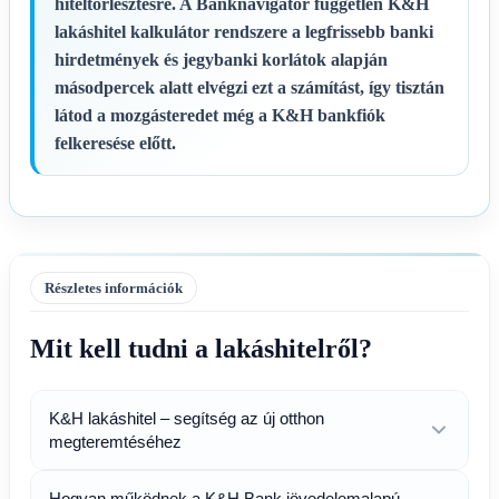
hiteltörlesztésre. A Banknavigátor független
K&H
lakáshitel kalkulátor
rendszere a legfrissebb banki
hirdetmények és jegybanki korlátok alapján
másodpercek alatt elvégzi ezt a számítást, így tisztán
látod a mozgásteredet még a K&H bankfiók
felkeresése előtt.
Részletes információk
Mit kell tudni a lakáshitelről?
K&H lakáshitel – segítség az új otthon
megteremtéséhez
Hogyan működnek a K&H Bank jövedelemalapú