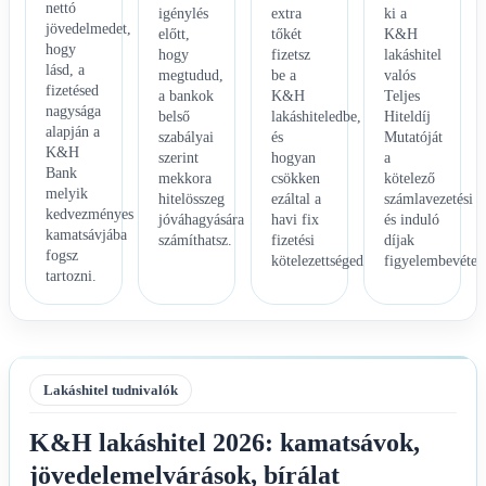
nettó
igénylés
extra
ki a
jövedelmedet,
előtt,
tőkét
K&H
hogy
hogy
fizetsz
lakáshitel
lásd, a
megtudud,
be a
valós
fizetésed
a bankok
K&H
Teljes
nagysága
belső
lakáshiteledbe,
Hiteldíj
alapján a
szabályai
és
Mutatóját
K&H
szerint
hogyan
a
Bank
mekkora
csökken
kötelező
melyik
hitelösszeg
ezáltal a
számlavezetési
kedvezményes
jóváhagyására
havi fix
és induló
kamatsávjába
számíthatsz.
fizetési
díjak
fogsz
kötelezettséged.
figyelembevételé
tartozni.
Lakáshitel tudnivalók
K&H lakáshitel 2026: kamatsávok,
jövedelemelvárások, bírálat