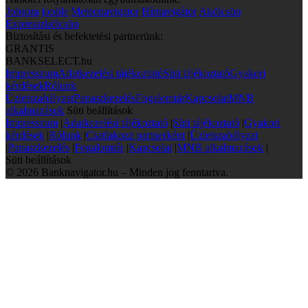
Jobsora
jooble
Meteonavigator
Hírnavigátor
Akölcsön
Expresszkölcsön
Biztosítási és befektetési partnerünk:
GRANTIS
BANKSELECT.hu
Impresszum
Adatkezelési tájékoztató
Süti tájékoztató
Gyakori
kérdések
Rólunk
Üzletszabályzat
Panaszkezelés
Fogalomtár
Kapcsolat
MNB
alkalmazások
Süti beállítások
Impresszum
|
Adatkezelési tájékoztató
|
Süti tájékoztató
|
Gyakori
kérdések
|
Rólunk
|
Csatlakozz partnerként
|
Üzletszabályzat
|
Panaszkezelés
|
Fogalomtár
|
Kapcsolat
|
MNB alkalmazások
|
Süti beállítások
© 2026 Banknavigator.hu – Minden jog fenntartva.