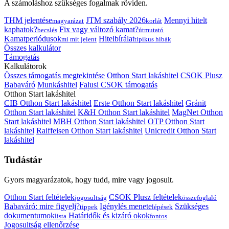
A számoláshoz szükséges fogalmak röviden.
THM jelentése
JTM szabály 2026
Mennyi hitelt
magyarázat
korlát
kaphatok?
Fix vagy változó kamat?
becslés
útmutató
Kamatperiódusok
Hitelbírálat
mi mit jelent
tipikus hibák
Összes kalkulátor
Támogatás
Kalkulátorok
Összes támogatás megtekintése
Otthon Start lakáshitel
CSOK Plusz
Babaváró
Munkáshitel
Falusi CSOK támogatás
Otthon Start lakáshitel
CIB Otthon Start lakáshitel
Erste Otthon Start lakáshitel
Gránit
Otthon Start lakáshitel
K&H Otthon Start lakáshitel
MagNet Otthon
Start lakáshitel
MBH Otthon Start lakáshitel
OTP Otthon Start
lakáshitel
Raiffeisen Otthon Start lakáshitel
Unicredit Otthon Start
lakáshitel
Tudástár
Gyors magyarázatok, hogy tudd, mire vagy jogosult.
Otthon Start feltételek
CSOK Plusz feltételek
jogosultság
összefoglaló
Babaváró: mire figyelj?
Igénylés menete
Szükséges
tippek
lépések
dokumentumok
Határidők és kizáró okok
lista
fontos
Jogosultság ellenőrzése