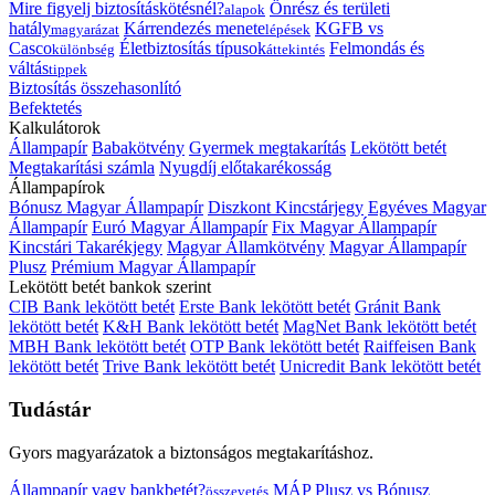
Mire figyelj biztosításkötésnél?
Önrész és területi
alapok
hatály
Kárrendezés menete
KGFB vs
magyarázat
lépések
Casco
Életbiztosítás típusok
Felmondás és
különbség
áttekintés
váltás
tippek
Biztosítás összehasonlító
Befektetés
Kalkulátorok
Állampapír
Babakötvény
Gyermek megtakarítás
Lekötött betét
Megtakarítási számla
Nyugdíj előtakarékosság
Állampapírok
Bónusz Magyar Állampapír
Diszkont Kincstárjegy
Egyéves Magyar
Állampapír
Euró Magyar Állampapír
Fix Magyar Állampapír
Kincstári Takarékjegy
Magyar Államkötvény
Magyar Állampapír
Plusz
Prémium Magyar Állampapír
Lekötött betét bankok szerint
CIB Bank lekötött betét
Erste Bank lekötött betét
Gránit Bank
lekötött betét
K&H Bank lekötött betét
MagNet Bank lekötött betét
MBH Bank lekötött betét
OTP Bank lekötött betét
Raiffeisen Bank
lekötött betét
Trive Bank lekötött betét
Unicredit Bank lekötött betét
Tudástár
Gyors magyarázatok a biztonságos megtakarításhoz.
Állampapír vagy bankbetét?
MÁP Plusz vs Bónusz
összevetés