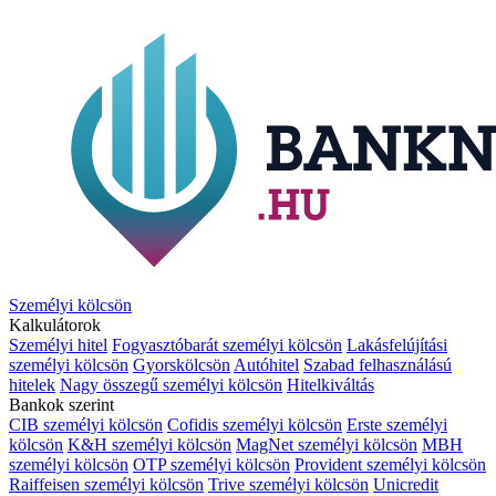
Személyi kölcsön
Kalkulátorok
Személyi hitel
Fogyasztóbarát személyi kölcsön
Lakásfelújítási
személyi kölcsön
Gyorskölcsön
Autóhitel
Szabad felhasználású
hitelek
Nagy összegű személyi kölcsön
Hitelkiváltás
Bankok szerint
CIB személyi kölcsön
Cofidis személyi kölcsön
Erste személyi
kölcsön
K&H személyi kölcsön
MagNet személyi kölcsön
MBH
személyi kölcsön
OTP személyi kölcsön
Provident személyi kölcsön
Raiffeisen személyi kölcsön
Trive személyi kölcsön
Unicredit