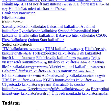
számítás
JTM korlát lakáshitelnél
Előtörlesztés
tippek
szabályok
mikor éri
Hitelbírálat: miért utasítanak el?
meg
hibák
Lakáshitel kalkulátor
Hitelkalkulátor
Kalkulátorok
Személyi kölcsön kalkulátor
Lakáshitel kalkulátor
Autóhitel
kalkulátor
Gyorskölcsön kalkulátor
Szabad felhasználású hitel
kalkulátor
Hitelkiváltás kalkulátor
Babaváró hitel kalkulátor
CSOK
Plusz kalkulátor
Otthon Start kalkulátor
Segéd kalkulátorok
JTM kalkulátor
THM kalkulátor
Hitelképesség
terhelhetőség
költségek
kalkulátor
Törlesztőrészlet kalkulátor
Lakáshitel
ellenőrzés
havi díj
önerő kalkulátor
Előtörlesztés kalkulátor
Teljes
önerő
megtakarítás
visszafizetés kalkulátor
Infláció kalkulátor
Ingatlan
összeg
vásárlóerő
illeték kalkulátor
Albérlet vs. hitel kalkulátor
vagyonszerzés
összevetés
Gépjármű átírási kalkulátor
ÁFA kalkulátor
átírás
nettó / bruttó
Bérkalkulátor
Adókedvezmény kalkulátor
nettó / bruttó
családi / egyéb
TBSZ kalkulátor
KGFB bonus-malus kalkulátor
befektetés
besorolás
Cégautóadó kalkulátor
Kamatadó és szocho
céges autó
kalkulátor
Napelem megtérülési kalkulátor
Energetikai
hozam
megújuló
tanúsítvány kalkulátor
Ügyvédi munkadíj kalkulátor
becsült díj
ingatlan
Tudástár