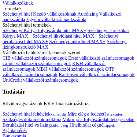
Vállalkozóknak
Termékek
Széchenyi hitel
Kezdő vállalkozóknak
Autólízing
Vállalkozói
bankszámla
Egyéni vállalkozói bankszámla
Széchenyi hitel termékek
Széchenyi Kártya folyószámla hitel MAX+
Széchenyi Turisztikai
Kártya MAX+
Széchenyi likviditási hitel MAX+
Széchenyi
beruházási hitel MAX+
Széchenyi mikrohitel MAX+
Széchenyi
lízingkonstrukció MAX+
Vállalkozói bankszámlák bankok szerint
CIB vállalkozói számlacsomagok
Erste vállalkozói számlacsomagok
Gránit vállalkozói számlacsomagok
K&H vállalkozói
számlacsomagok
MBH vállalkozói számlacsomagok
OTP
vállalkozói számlacsomagok
Raiffeisen vállalkozói számlacsomagok
UniCredit vállalkozói számlacsomagok
Tudástár
Rövid magyarázatok KKV finanszírozáshoz.
Széchenyi hitel feltételek
Mire elég a fedezet?
kamat/díj
áttekintés
Szükséges dokumentumok
Mikor jó a folyószámlahitel?
lista
gyakorlati
Beruházási hitel vs lízing
Hitelbírálat cégnél
különbség
tippek
Ajánlatkérés
Bankszámla