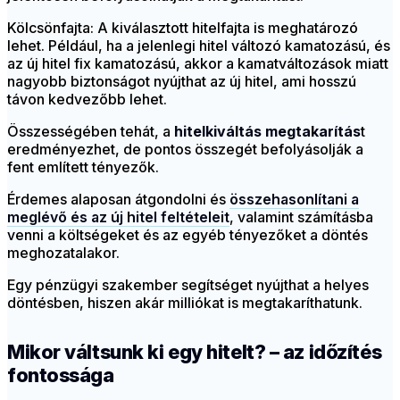
Kölcsönfajta: A kiválasztott hitelfajta is meghatározó
lehet. Például, ha a jelenlegi hitel változó kamatozású, és
az új hitel fix kamatozású, akkor a kamatváltozások miatt
nagyobb biztonságot nyújthat az új hitel, ami hosszú
távon kedvezőbb lehet.
Összességében tehát, a
hitelkiváltás megtakarítás
t
eredményezhet, de pontos összegét befolyásolják a
fent említett tényezők.
Érdemes alaposan átgondolni és
összehasonlítani a
meglévő és az új hitel feltételeit
, valamint számításba
venni a költségeket és az egyéb tényezőket a döntés
meghozatalakor.
Egy pénzügyi szakember segítséget nyújthat a helyes
döntésben, hiszen akár milliókat is megtakaríthatunk.
Mikor váltsunk ki egy hitelt? – az időzítés
fontossága