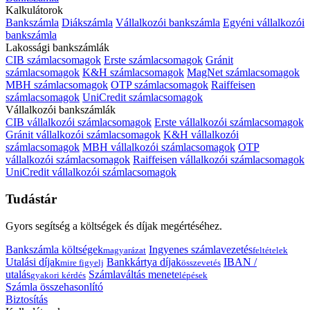
Kalkulátorok
Bankszámla
Diákszámla
Vállalkozói bankszámla
Egyéni vállalkozói
bankszámla
Lakossági bankszámlák
CIB számlacsomagok
Erste számlacsomagok
Gránit
számlacsomagok
K&H számlacsomagok
MagNet számlacsomagok
MBH számlacsomagok
OTP számlacsomagok
Raiffeisen
számlacsomagok
UniCredit számlacsomagok
Vállalkozói bankszámlák
CIB vállalkozói számlacsomagok
Erste vállalkozói számlacsomagok
Gránit vállalkozói számlacsomagok
K&H vállalkozói
számlacsomagok
MBH vállalkozói számlacsomagok
OTP
vállalkozói számlacsomagok
Raiffeisen vállalkozói számlacsomagok
UniCredit vállalkozói számlacsomagok
Tudástár
Gyors segítség a költségek és díjak megértéséhez.
Bankszámla költségek
Ingyenes számlavezetés
magyarázat
feltételek
Utalási díjak
Bankkártya díjak
IBAN /
mire figyelj
összevetés
utalás
Számlaváltás menete
gyakori kérdés
lépések
Számla összehasonlító
Biztosítás