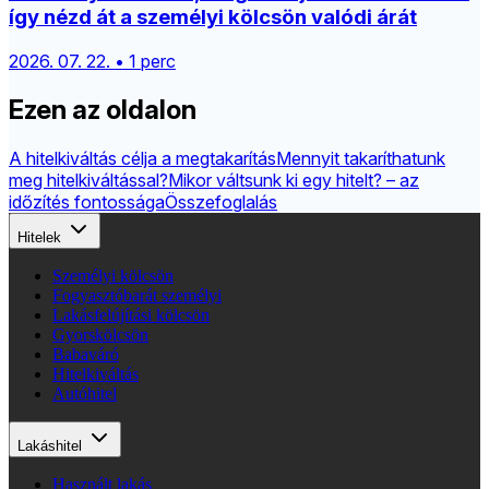
így nézd át a személyi kölcsön valódi árát
2026. 07. 22. • 1 perc
Ezen az oldalon
A hitelkiváltás célja a megtakarítás
Mennyit takaríthatunk
meg hitelkiváltással?
Mikor váltsunk ki egy hitelt? – az
időzítés fontossága
Összefoglalás
Hitelek
Személyi kölcsön
Fogyasztóbarát személyi
Lakásfelújítási kölcsön
Gyorskölcsön
Babaváró
Hitelkiváltás
Autóhitel
Lakáshitel
Használt lakás