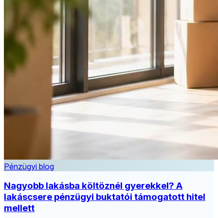
Pénzügyi blog
Nagyobb lakásba költöznél gyerekkel? A
lakáscsere pénzügyi buktatói támogatott hitel
mellett