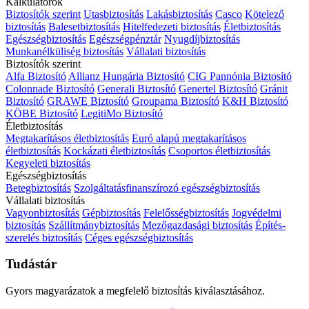
Kalkulátorok
Biztosítók szerint
Utasbiztosítás
Lakásbiztosítás
Casco
Kötelező
biztosítás
Balesetbiztosítás
Hitelfedezeti biztosítás
Életbiztosítás
Egészségbiztosítás
Egészségpénztár
Nyugdíjbiztosítás
Munkanélküliség biztosítás
Vállalati biztosítás
Biztosítók szerint
Alfa Biztosító
Allianz Hungária Biztosító
CIG Pannónia Biztosító
Colonnade Biztosító
Generali Biztosító
Genertel Biztosító
Gránit
Biztosító
GRAWE Biztosító
Groupama Biztosító
K&H Biztosító
KÖBE Biztosító
LegitiMo Biztosító
Életbiztosítás
Megtakarításos életbiztosítás
Euró alapú megtakarításos
életbiztosítás
Kockázati életbiztosítás
Csoportos életbiztosítás
Kegyeleti biztosítás
Egészségbiztosítás
Betegbiztosítás
Szolgáltatásfinanszírozó egészségbiztosítás
Vállalati biztosítás
Vagyonbiztosítás
Gépbiztosítás
Felelősségbiztosítás
Jogvédelmi
biztosítás
Szállítmánybiztosítás
Mezőgazdasági biztosítás
Építés-
szerelés biztosítás
Céges egészségbiztosítás
Tudástár
Gyors magyarázatok a megfelelő biztosítás kiválasztásához.