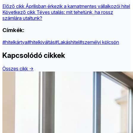
Előző cikk
Áprilisban érkezik a kamatmentes vállalkozói hitel
Következő cikk
Téves utalás: mit tehetünk, ha rossz
számlára utaltunk?
Címkék:
#hitelkártya
#hitelkiváltás
#Lakáshitel
#személyi kölcsön
Kapcsolódó cikkek
Összes cikk →