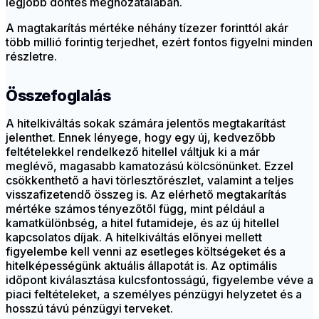
legjobb döntés meghozatalában.
A magtakarítás mértéke néhány tízezer forinttól akár
több millió forintig terjedhet, ezért fontos figyelni minden
részletre.
Összefoglalás
A hitelkiváltás sokak számára jelentős megtakarítást
jelenthet. Ennek lényege, hogy egy új, kedvezőbb
feltételekkel rendelkező hitellel váltjuk ki a már
meglévő, magasabb kamatozású kölcsönünket. Ezzel
csökkenthető a havi törlesztőrészlet, valamint a teljes
visszafizetendő összeg is. Az elérhető megtakarítás
mértéke számos tényezőtől függ, mint például a
kamatkülönbség, a hitel futamideje, és az új hitellel
kapcsolatos díjak. A hitelkiváltás előnyei mellett
figyelembe kell venni az esetleges költségeket és a
hitelképességünk aktuális állapotát is. Az optimális
időpont kiválasztása kulcsfontosságú, figyelembe véve a
piaci feltételeket, a személyes pénzügyi helyzetet és a
hosszú távú pénzügyi terveket.