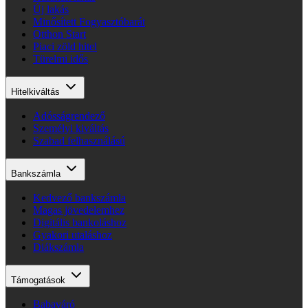
Új lakás
Minősített Fogyasztóbarát
Otthon Start
Piaci zöld hitel
Türelmi idős
Hitelkiváltás
Adósságrendező
Személyi kiváltás
Szabad felhasználású
Bankszámla
Kedvező bankszámla
Magas jövedelemhez
Digitális bankoláshoz
Gyakori utaláshoz
Diákszámla
Támogatások
Babaváró