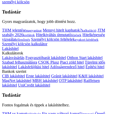
személyi kölcsön
Tudástár
Gyors magyarázatok, hogy jobb döntést hozz.
THM jelentése
Mennyi hitelt kaphatok?
JTM
magyarázat
kalkuláció
szabály 2026
Hitelkiváltás útmutató
Hitelképesség
korlátok
lépések
vizsgálat
Személyi kölcsön feltételek
ellenőrzés
gyakori kérdések
Személyi kölcsön kalkulátor
Lakáshitel
Kalkulátorok
Lakásvásárlás
Fogyasztóbarát lakáshitel
Otthon Start lakáshitel
Szabad felhasználásra
CSOK Plusz
Piaci zöld hitel
Türelmi idős
lakáshitel
Lakásfelújítási hitel
Adósságrendező hitel
Építési hitel
Bankok szerint
CIB lakáshitel
Erste lakáshitel
Gránit lakáshitel
K&H lakáshitel
MagNet lakáshitel
MBH lakáshitel
OTP lakáshitel
Raiffeisen
lakáshitel
UniCredit lakáshitel
Tudástár
Fontos fogalmak és tippek a lakáshitelhez.
THM vs kamat
Fix vagy változó kamat?
Önerő
különbség
útmutató