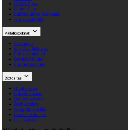
CSOK Plusz
Otthon Start
Lakásfelújítási támogatás
Áfa visszatérítés
Vállalkozóknak
Széchenyi
Kezdő vállalkozás
Folyószámlahitel
Beruházási hitel
Forgóeszközhitel
Biztosítás
Hitelfedezeti
Lakásbiztosítás
Balesetbiztosítás
Életbiztosítás
Nyugdíjbiztosítás
Casco • Kötelező
Utasbiztosítás
Akikkel folyamatosan együttműködünk: