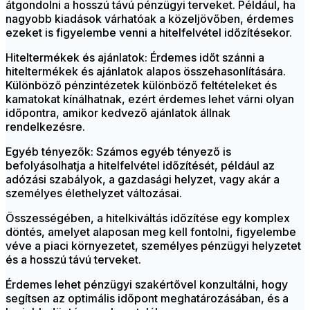
átgondolni a hosszú távú pénzügyi terveket. Például, ha
nagyobb kiadások várhatóak a közeljövőben, érdemes
ezeket is figyelembe venni a hitelfelvétel időzítésekor.
Hiteltermékek és ajánlatok: Érdemes időt szánni a
hiteltermékek és ajánlatok alapos összehasonlítására.
Különböző pénzintézetek különböző feltételeket és
kamatokat kínálhatnak, ezért érdemes lehet várni olyan
időpontra, amikor kedvező ajánlatok állnak
rendelkezésre.
Egyéb tényezők: Számos egyéb tényező is
befolyásolhatja a hitelfelvétel időzítését, például az
adózási szabályok, a gazdasági helyzet, vagy akár a
személyes élethelyzet változásai.
Összességében, a hitelkiváltás időzítése egy komplex
döntés, amelyet alaposan meg kell fontolni, figyelembe
véve a piaci környezetet, személyes pénzügyi helyzetet
és a hosszú távú terveket.
Érdemes lehet pénzügyi szakértővel konzultálni, hogy
segítsen az optimális időpont meghatározásában, és a