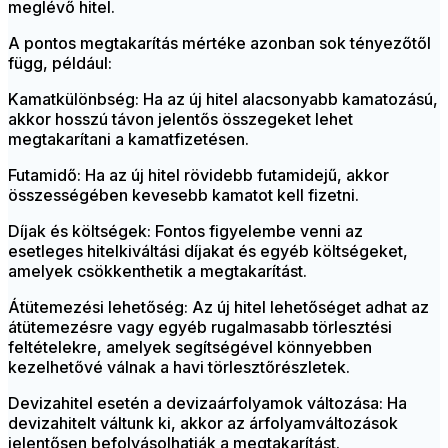
meglévő hitel.
A pontos megtakarítás mértéke azonban sok tényezőtől
függ, például:
Kamatkülönbség: Ha az új hitel alacsonyabb kamatozású,
akkor hosszú távon jelentős összegeket lehet
megtakarítani a kamatfizetésen.
Futamidő: Ha az új hitel rövidebb futamidejű, akkor
összességében kevesebb kamatot kell fizetni.
Díjak és költségek: Fontos figyelembe venni az
esetleges hitelkiváltási díjakat és egyéb költségeket,
amelyek csökkenthetik a megtakarítást.
Átütemezési lehetőség: Az új hitel lehetőséget adhat az
átütemezésre vagy egyéb rugalmasabb törlesztési
feltételekre, amelyek segítségével könnyebben
kezelhetővé válnak a havi törlesztőrészletek.
Devizahitel esetén a devizaárfolyamok változása: Ha
devizahitelt váltunk ki, akkor az árfolyamváltozások
jelentősen befolyásolhatják a megtakarítást.