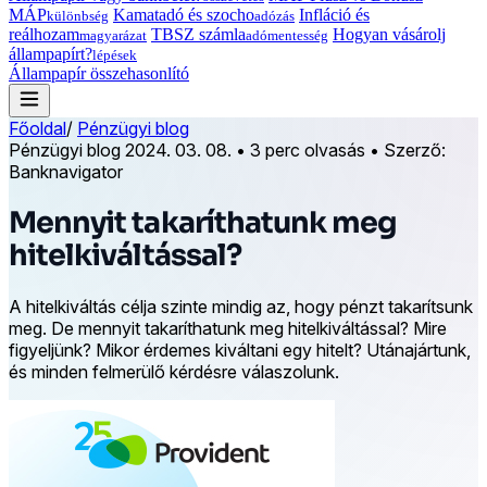
MÁP
Kamatadó és szocho
Infláció és
különbség
adózás
reálhozam
TBSZ számla
Hogyan vásárolj
magyarázat
adómentesség
állampapírt?
lépések
Állampapír összehasonlító
Főoldal
/
Pénzügyi blog
Pénzügyi blog
2024. 03. 08.
•
3 perc olvasás
•
Szerző:
Banknavigator
Mennyit takaríthatunk meg
hitelkiváltással?
A hitelkiváltás célja szinte mindig az, hogy pénzt takarítsunk
meg. De mennyit takaríthatunk meg hitelkiváltással? Mire
figyeljünk? Mikor érdemes kiváltani egy hitelt? Utánajártunk,
és minden felmerülő kérdésre válaszolunk.