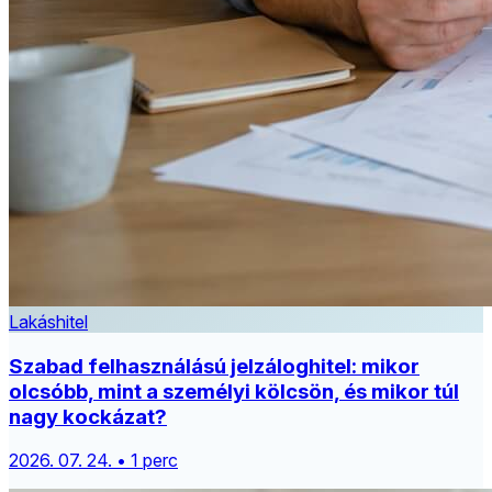
Lakáshitel
Szabad felhasználású jelzáloghitel: mikor
olcsóbb, mint a személyi kölcsön, és mikor túl
nagy kockázat?
2026. 07. 24. • 1 perc