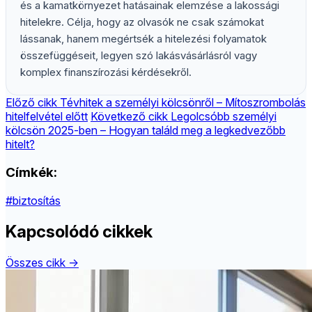
és a kamatkörnyezet hatásainak elemzése a lakossági
hitelekre. Célja, hogy az olvasók ne csak számokat
lássanak, hanem megértsék a hitelezési folyamatok
összefüggéseit, legyen szó lakásvásárlásról vagy
komplex finanszírozási kérdésekről.
Előző cikk
Tévhitek a személyi kölcsönről – Mítoszrombolás
hitelfelvétel előtt
Következő cikk
Legolcsóbb személyi
kölcsön 2025-ben – Hogyan találd meg a legkedvezőbb
hitelt?
Címkék:
#biztosítás
Kapcsolódó cikkek
Összes cikk →