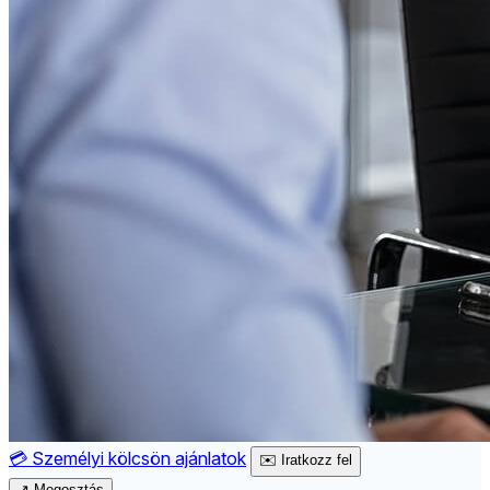
💳
Személyi kölcsön ajánlatok
✉️
Iratkozz fel
↗
Megosztás