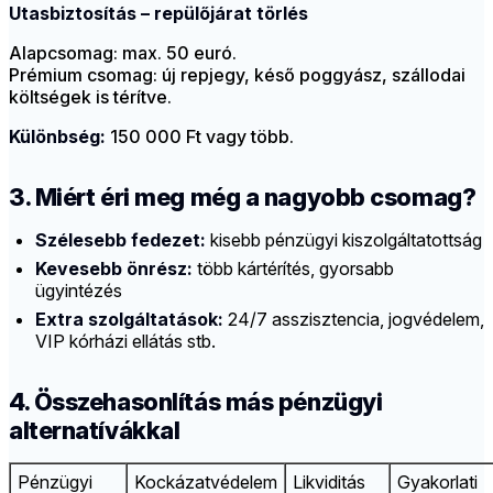
Utasbiztosítás – repülőjárat törlés
Alapcsomag: max. 50 euró.
Prémium csomag: új repjegy, késő poggyász, szállodai
költségek is térítve.
Különbség:
150 000 Ft vagy több.
3. Miért éri meg még a nagyobb csomag?
Szélesebb fedezet:
kisebb pénzügyi kiszolgáltatottság
Kevesebb önrész:
több kártérítés, gyorsabb
ügyintézés
Extra szolgáltatások:
24/7 asszisztencia, jogvédelem,
VIP kórházi ellátás stb.
4. Összehasonlítás más pénzügyi
alternatívákkal
Pénzügyi
Kockázatvédelem
Likviditás
Gyakorlati