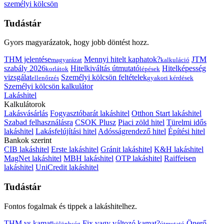
személyi kölcsön
Tudástár
Gyors magyarázatok, hogy jobb döntést hozz.
THM jelentése
Mennyi hitelt kaphatok?
JTM
magyarázat
kalkuláció
szabály 2026
Hitelkiváltás útmutató
Hitelképesség
korlátok
lépések
vizsgálat
Személyi kölcsön feltételek
ellenőrzés
gyakori kérdések
Személyi kölcsön kalkulátor
Lakáshitel
Kalkulátorok
Lakásvásárlás
Fogyasztóbarát lakáshitel
Otthon Start lakáshitel
Szabad felhasználásra
CSOK Plusz
Piaci zöld hitel
Türelmi idős
lakáshitel
Lakásfelújítási hitel
Adósságrendező hitel
Építési hitel
Bankok szerint
CIB lakáshitel
Erste lakáshitel
Gránit lakáshitel
K&H lakáshitel
MagNet lakáshitel
MBH lakáshitel
OTP lakáshitel
Raiffeisen
lakáshitel
UniCredit lakáshitel
Tudástár
Fontos fogalmak és tippek a lakáshitelhez.
THM vs kamat
Fix vagy változó kamat?
Önerő
különbség
útmutató