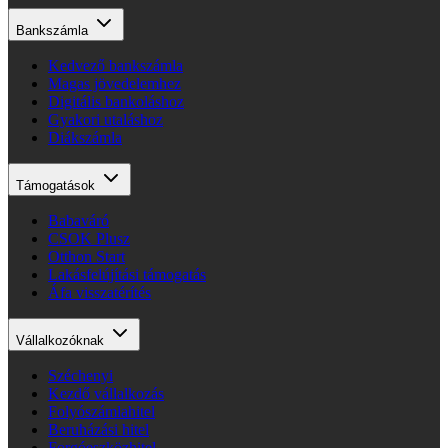
Bankszámla
Kedvező bankszámla
Magas jövedelemhez
Digitális bankoláshoz
Gyakori utaláshoz
Diákszámla
Támogatások
Babaváró
CSOK Plusz
Otthon Start
Lakásfelújítási támogatás
Áfa visszatérítés
Vállalkozóknak
Széchenyi
Kezdő vállalkozás
Folyószámlahitel
Beruházási hitel
Forgóeszközhitel