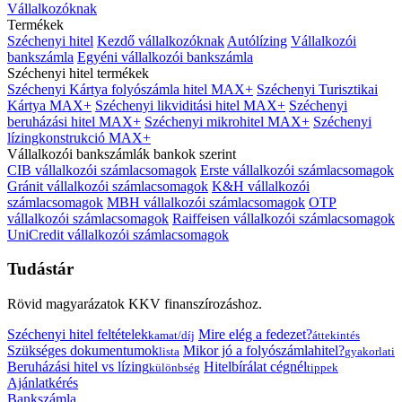
Vállalkozóknak
Termékek
Széchenyi hitel
Kezdő vállalkozóknak
Autólízing
Vállalkozói
bankszámla
Egyéni vállalkozói bankszámla
Széchenyi hitel termékek
Széchenyi Kártya folyószámla hitel MAX+
Széchenyi Turisztikai
Kártya MAX+
Széchenyi likviditási hitel MAX+
Széchenyi
beruházási hitel MAX+
Széchenyi mikrohitel MAX+
Széchenyi
lízingkonstrukció MAX+
Vállalkozói bankszámlák bankok szerint
CIB vállalkozói számlacsomagok
Erste vállalkozói számlacsomagok
Gránit vállalkozói számlacsomagok
K&H vállalkozói
számlacsomagok
MBH vállalkozói számlacsomagok
OTP
vállalkozói számlacsomagok
Raiffeisen vállalkozói számlacsomagok
UniCredit vállalkozói számlacsomagok
Tudástár
Rövid magyarázatok KKV finanszírozáshoz.
Széchenyi hitel feltételek
Mire elég a fedezet?
kamat/díj
áttekintés
Szükséges dokumentumok
Mikor jó a folyószámlahitel?
lista
gyakorlati
Beruházási hitel vs lízing
Hitelbírálat cégnél
különbség
tippek
Ajánlatkérés
Bankszámla