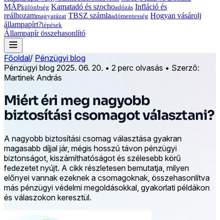
MÁP
Kamatadó és szocho
Infláció és
különbség
adózás
reálhozam
TBSZ számla
Hogyan vásárolj
magyarázat
adómentesség
állampapírt?
lépések
Állampapír összehasonlító
Főoldal
/
Pénzügyi blog
Pénzügyi blog
2025. 06. 20.
•
2 perc olvasás
•
Szerző:
Martinek András
Miért éri meg nagyobb
biztosítási csomagot választani?
A nagyobb biztosítási csomag választása gyakran
magasabb díjjal jár, mégis hosszú távon pénzügyi
biztonságot, kiszámíthatóságot és szélesebb körű
fedezetet nyújt. A cikk részletesen bemutatja, milyen
előnyei vannak ezeknek a csomagoknak, összehasonlítva
más pénzügyi védelmi megoldásokkal, gyakorlati példákon
és válaszokon keresztül.