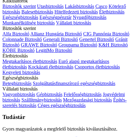
Kalkulátorok
Biztosítók szerint
Utasbiztosítás
Lakásbiztosítás
Casco
Kötelező
biztosítás
Balesetbiztosítás
Hitelfedezeti biztosítás
Életbiztosítás
Egészségbiztosítás
Egészségpénztár
Nyugdíjbiztosítás
Munkanélküliség biztosítás
Vállalati biztosítás
Biztosítók szerint
Alfa Biztosító
Allianz Hungária Biztosító
CIG Pannónia Biztosító
Colonnade Biztosító
Generali Biztosító
Genertel Biztosító
Gránit
Biztosító
GRAWE Biztosító
Groupama Biztosító
K&H Biztosító
KÖBE Biztosító
LegitiMo Biztosító
Életbiztosítás
Megtakarításos életbiztosítás
Euró alapú megtakarításos
életbiztosítás
Kockázati életbiztosítás
Csoportos életbiztosítás
Kegyeleti biztosítás
Egészségbiztosítás
Betegbiztosítás
Szolgáltatásfinanszírozó egészségbiztosítás
Vállalati biztosítás
Vagyonbiztosítás
Gépbiztosítás
Felelősségbiztosítás
Jogvédelmi
biztosítás
Szállítmánybiztosítás
Mezőgazdasági biztosítás
Építés-
szerelés biztosítás
Céges egészségbiztosítás
Tudástár
Gyors magyarázatok a megfelelő biztosítás kiválasztásához.