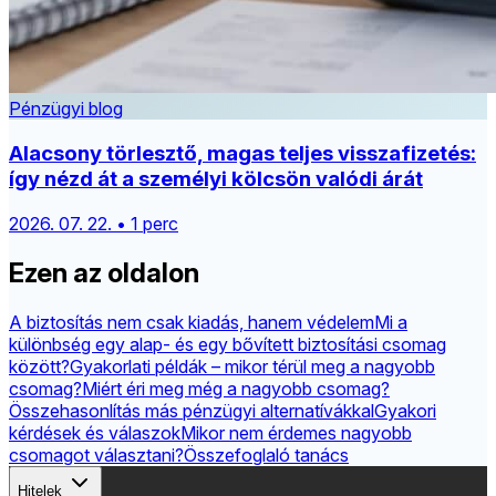
Pénzügyi blog
Alacsony törlesztő, magas teljes visszafizetés:
így nézd át a személyi kölcsön valódi árát
2026. 07. 22. • 1 perc
Ezen az oldalon
A biztosítás nem csak kiadás, hanem védelem
Mi a
különbség egy alap- és egy bővített biztosítási csomag
között?
Gyakorlati példák – mikor térül meg a nagyobb
csomag?
Miért éri meg még a nagyobb csomag?
Összehasonlítás más pénzügyi alternatívákkal
Gyakori
kérdések és válaszok
Mikor nem érdemes nagyobb
csomagot választani?
Összefoglaló tanács
Hitelek