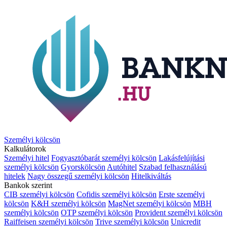
Személyi kölcsön
Kalkulátorok
Személyi hitel
Fogyasztóbarát személyi kölcsön
Lakásfelújítási
személyi kölcsön
Gyorskölcsön
Autóhitel
Szabad felhasználású
hitelek
Nagy összegű személyi kölcsön
Hitelkiváltás
Bankok szerint
CIB személyi kölcsön
Cofidis személyi kölcsön
Erste személyi
kölcsön
K&H személyi kölcsön
MagNet személyi kölcsön
MBH
személyi kölcsön
OTP személyi kölcsön
Provident személyi kölcsön
Raiffeisen személyi kölcsön
Trive személyi kölcsön
Unicredit