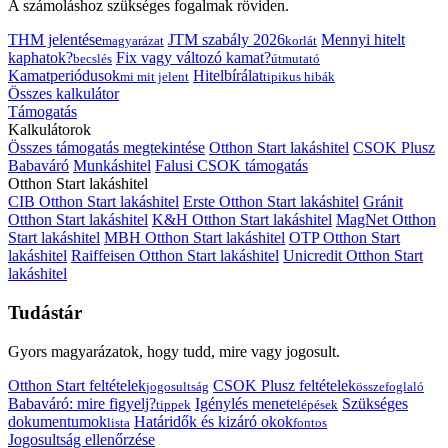
A számoláshoz szükséges fogalmak röviden.
THM jelentése
JTM szabály 2026
Mennyi hitelt
magyarázat
korlát
kaphatok?
Fix vagy változó kamat?
becslés
útmutató
Kamatperiódusok
Hitelbírálat
mi mit jelent
tipikus hibák
Összes kalkulátor
Támogatás
Kalkulátorok
Összes támogatás megtekintése
Otthon Start lakáshitel
CSOK Plusz
Babaváró
Munkáshitel
Falusi CSOK támogatás
Otthon Start lakáshitel
CIB Otthon Start lakáshitel
Erste Otthon Start lakáshitel
Gránit
Otthon Start lakáshitel
K&H Otthon Start lakáshitel
MagNet Otthon
Start lakáshitel
MBH Otthon Start lakáshitel
OTP Otthon Start
lakáshitel
Raiffeisen Otthon Start lakáshitel
Unicredit Otthon Start
lakáshitel
Tudástár
Gyors magyarázatok, hogy tudd, mire vagy jogosult.
Otthon Start feltételek
CSOK Plusz feltételek
jogosultság
összefoglaló
Babaváró: mire figyelj?
Igénylés menete
Szükséges
tippek
lépések
dokumentumok
Határidők és kizáró okok
lista
fontos
Jogosultság ellenőrzése