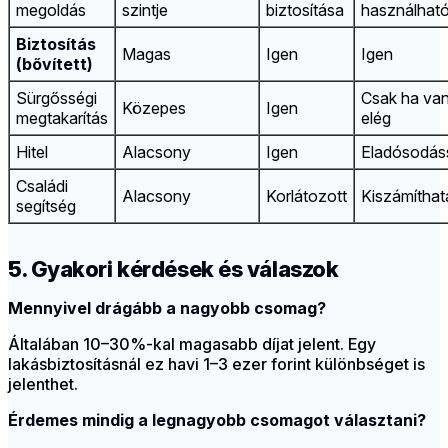
megoldás
szintje
biztosítása
használhat
Biztosítás
Magas
Igen
Igen
(bővített)
Sürgősségi
Csak ha va
Közepes
Igen
megtakarítás
elég
Hitel
Alacsony
Igen
Eladósodás
Családi
Alacsony
Korlátozott
Kiszámíthat
segítség
5. Gyakori kérdések és válaszok
Mennyivel drágább a nagyobb csomag?
Általában 10–30%-kal magasabb díjat jelent. Egy
lakásbiztosításnál ez havi 1–3 ezer forint különbséget is
jelenthet.
Érdemes mindig a legnagyobb csomagot választani?