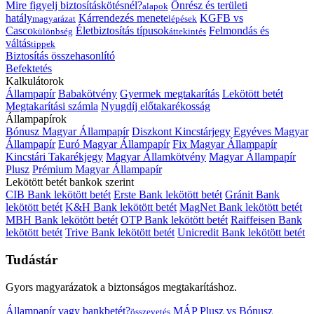
Mire figyelj biztosításkötésnél?
Önrész és területi
alapok
hatály
Kárrendezés menete
KGFB vs
magyarázat
lépések
Casco
Életbiztosítás típusok
Felmondás és
különbség
áttekintés
váltás
tippek
Biztosítás összehasonlító
Befektetés
Kalkulátorok
Állampapír
Babakötvény
Gyermek megtakarítás
Lekötött betét
Megtakarítási számla
Nyugdíj előtakarékosság
Állampapírok
Bónusz Magyar Állampapír
Diszkont Kincstárjegy
Egyéves Magyar
Állampapír
Euró Magyar Állampapír
Fix Magyar Állampapír
Kincstári Takarékjegy
Magyar Államkötvény
Magyar Állampapír
Plusz
Prémium Magyar Állampapír
Lekötött betét bankok szerint
CIB Bank lekötött betét
Erste Bank lekötött betét
Gránit Bank
lekötött betét
K&H Bank lekötött betét
MagNet Bank lekötött betét
MBH Bank lekötött betét
OTP Bank lekötött betét
Raiffeisen Bank
lekötött betét
Trive Bank lekötött betét
Unicredit Bank lekötött betét
Tudástár
Gyors magyarázatok a biztonságos megtakarításhoz.
Állampapír vagy bankbetét?
MÁP Plusz vs Bónusz
összevetés