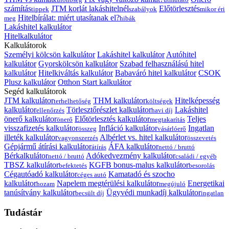
számítás
JTM korlát lakáshitelnél
Előtörlesztés
tippek
szabályok
mikor éri
Hitelbírálat: miért utasítanak el?
meg
hibák
Lakáshitel kalkulátor
Hitelkalkulátor
Kalkulátorok
Személyi kölcsön kalkulátor
Lakáshitel kalkulátor
Autóhitel
kalkulátor
Gyorskölcsön kalkulátor
Szabad felhasználású hitel
kalkulátor
Hitelkiváltás kalkulátor
Babaváró hitel kalkulátor
CSOK
Plusz kalkulátor
Otthon Start kalkulátor
Segéd kalkulátorok
JTM kalkulátor
THM kalkulátor
Hitelképesség
terhelhetőség
költségek
kalkulátor
Törlesztőrészlet kalkulátor
Lakáshitel
ellenőrzés
havi díj
önerő kalkulátor
Előtörlesztés kalkulátor
Teljes
önerő
megtakarítás
visszafizetés kalkulátor
Infláció kalkulátor
Ingatlan
összeg
vásárlóerő
illeték kalkulátor
Albérlet vs. hitel kalkulátor
vagyonszerzés
összevetés
Gépjármű átírási kalkulátor
ÁFA kalkulátor
átírás
nettó / bruttó
Bérkalkulátor
Adókedvezmény kalkulátor
nettó / bruttó
családi / egyéb
TBSZ kalkulátor
KGFB bonus-malus kalkulátor
befektetés
besorolás
Cégautóadó kalkulátor
Kamatadó és szocho
céges autó
kalkulátor
Napelem megtérülési kalkulátor
Energetikai
hozam
megújuló
tanúsítvány kalkulátor
Ügyvédi munkadíj kalkulátor
becsült díj
ingatlan
Tudástár