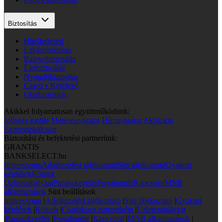
Biztosítás
Hitelfedezeti
Lakásbiztosítás
Balesetbiztosítás
Életbiztosítás
Nyugdíjbiztosítás
Casco • Kötelező
Utasbiztosítás
Akikkel folyamatosan együttműködünk:
Jobsora
jooble
Meteonavigator
Hírnavigátor
Akölcsön
Expresszkölcsön
Biztosítási és befektetési partnerünk:
GRANTIS
BANKSELECT.hu
Impresszum
Adatkezelési tájékoztató
Süti tájékoztató
Gyakori
kérdések
Rólunk
Üzletszabályzat
Panaszkezelés
Fogalomtár
Kapcsolat
MNB
alkalmazások
Süti beállítások
Impresszum
|
Adatkezelési tájékoztató
|
Süti tájékoztató
|
Gyakori
kérdések
|
Rólunk
|
Csatlakozz partnerként
|
Üzletszabályzat
|
Panaszkezelés
|
Fogalomtár
|
Kapcsolat
|
MNB alkalmazások
|