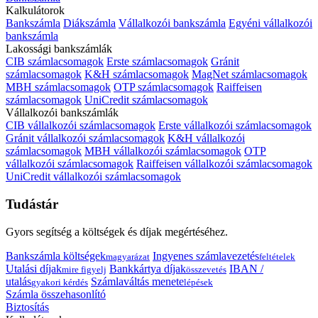
Kalkulátorok
Bankszámla
Diákszámla
Vállalkozói bankszámla
Egyéni vállalkozói
bankszámla
Lakossági bankszámlák
CIB számlacsomagok
Erste számlacsomagok
Gránit
számlacsomagok
K&H számlacsomagok
MagNet számlacsomagok
MBH számlacsomagok
OTP számlacsomagok
Raiffeisen
számlacsomagok
UniCredit számlacsomagok
Vállalkozói bankszámlák
CIB vállalkozói számlacsomagok
Erste vállalkozói számlacsomagok
Gránit vállalkozói számlacsomagok
K&H vállalkozói
számlacsomagok
MBH vállalkozói számlacsomagok
OTP
vállalkozói számlacsomagok
Raiffeisen vállalkozói számlacsomagok
UniCredit vállalkozói számlacsomagok
Tudástár
Gyors segítség a költségek és díjak megértéséhez.
Bankszámla költségek
Ingyenes számlavezetés
magyarázat
feltételek
Utalási díjak
Bankkártya díjak
IBAN /
mire figyelj
összevetés
utalás
Számlaváltás menete
gyakori kérdés
lépések
Számla összehasonlító
Biztosítás