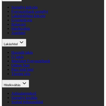
Személyi kölcsön
Fogyasztóbarát személyi
Lakásfelújítási kölcsön
Gyorskölcsön
Babaváró
Hitelkiváltás
Autóhitel
Lakáshitel
Használt lakás
Új lakás
Minősített Fogyasztóbarát
Otthon Start
Piaci zöld hitel
Türelmi idős
Hitelkiváltás
Adósságrendező
Személyi kiváltás
Szabad felhasználású