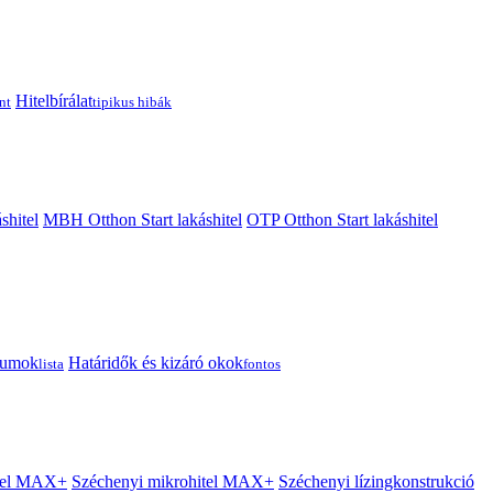
Hitelbírálat
nt
tipikus hibák
shitel
MBH Otthon Start lakáshitel
OTP Otthon Start lakáshitel
tumok
Határidők és kizáró okok
lista
fontos
itel MAX+
Széchenyi mikrohitel MAX+
Széchenyi lízingkonstrukció