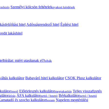
Személyi kölcsön feltételek
lenőrzés
gyakori kérdések
kásfelújítási hitel
Adósságrendező hitel
Építési hitel
edit lakáshitel
telbírálat: miért utasítanak el?
hibák
váltás kalkulátor
Babaváró hitel kalkulátor
CSOK Plusz kalkulátor
kulátor
Előtörlesztés kalkulátor
Teljes visszafizetés
önerő
megtakarítás
ulátor
ÁFA kalkulátor
Bérkalkulátor
átírás
nettó / bruttó
nettó / bruttó
amatadó és szocho kalkulátor
Napelem megtérülési
hozam