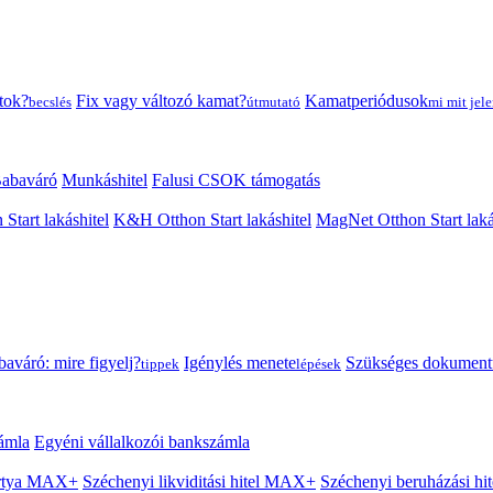
tok?
Fix vagy változó kamat?
Kamatperiódusok
becslés
útmutató
mi mit jele
abaváró
Munkáshitel
Falusi CSOK támogatás
 Start lakáshitel
K&H Otthon Start lakáshitel
MagNet Otthon Start laká
aváró: mire figyelj?
Igénylés menete
Szükséges dokumen
tippek
lépések
ámla
Egyéni vállalkozói bankszámla
Kártya MAX+
Széchenyi likviditási hitel MAX+
Széchenyi beruházási h