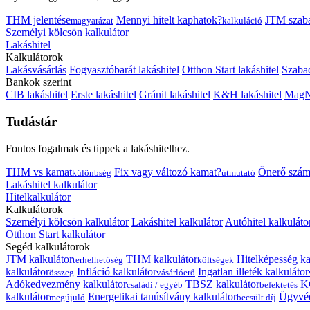
THM jelentése
Mennyi hitelt kaphatok?
JTM szab
magyarázat
kalkuláció
Személyi kölcsön kalkulátor
Lakáshitel
Kalkulátorok
Lakásvásárlás
Fogyasztóbarát lakáshitel
Otthon Start lakáshitel
Szabad
Bankok szerint
CIB lakáshitel
Erste lakáshitel
Gránit lakáshitel
K&H lakáshitel
MagNe
Tudástár
Fontos fogalmak és tippek a lakáshitelhez.
THM vs kamat
Fix vagy változó kamat?
Önerő szám
különbség
útmutató
Lakáshitel kalkulátor
Hitelkalkulátor
Kalkulátorok
Személyi kölcsön kalkulátor
Lakáshitel kalkulátor
Autóhitel kalkuláto
Otthon Start kalkulátor
Segéd kalkulátorok
JTM kalkulátor
THM kalkulátor
Hitelképesség ka
terhelhetőség
költségek
kalkulátor
Infláció kalkulátor
Ingatlan illeték kalkulátor
összeg
vásárlóerő
Adókedvezmény kalkulátor
TBSZ kalkulátor
K
családi / egyéb
befektetés
kalkulátor
Energetikai tanúsítvány kalkulátor
Ügyvéd
megújuló
becsült díj