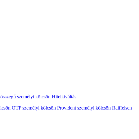
összegű személyi kölcsön
Hitelkiváltás
lcsön
OTP személyi kölcsön
Provident személyi kölcsön
Raiffeisen