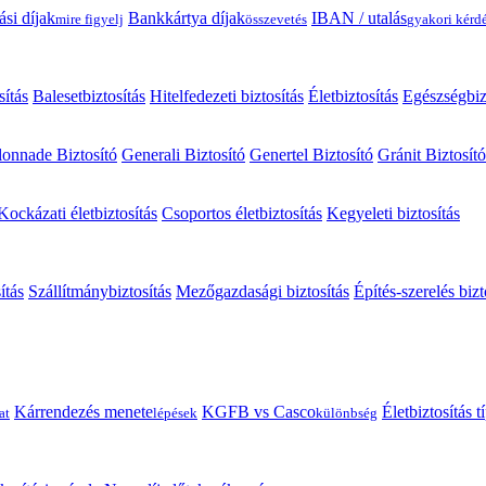
ási díjak
Bankkártya díjak
IBAN / utalás
mire figyelj
összevetés
gyakori kérd
sítás
Balesetbiztosítás
Hitelfedezeti biztosítás
Életbiztosítás
Egészségbiz
onnade Biztosító
Generali Biztosító
Genertel Biztosító
Gránit Biztosító
Kockázati életbiztosítás
Csoportos életbiztosítás
Kegyeleti biztosítás
ítás
Szállítmánybiztosítás
Mezőgazdasági biztosítás
Építés-szerelés bizt
Kárrendezés menete
KGFB vs Casco
Életbiztosítás 
at
lépések
különbség