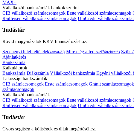
MAX+
Vállalkozói bankszámlák bankok szerint
CIB vállalkozói számlacsomagok
Erste vállalkozói számlacsomagok
Raiffeisen vállalkozói számlacsomagok
UniCredit vállalkozói száml
Tudástár
Rövid magyarázatok KKV finanszírozáshoz.
Széchenyi hitel feltételek
Mire elég a fedezet?
Szüks
kamat/díj
áttekintés
Ajánlatkérés
Bankszámla
Kalkulátorok
Bankszámla
Diákszámla
Vállalkozói bankszámla
Egyéni vállalkozói
Lakossági bankszámlák
CIB számlacsomagok
Erste számlacsomagok
Gránit számlacsomagok
számlacsomagok
Vállalkozói bankszámlák
CIB vállalkozói számlacsomagok
Erste vállalkozói számlacsomagok
Raiffeisen vállalkozói számlacsomagok
UniCredit vállalkozói száml
Tudástár
Gyors segítség a költségek és díjak megértéséhez.