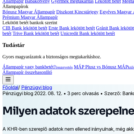
Állampapír
Babakötvény
Gyermek megtakarítás
Lekötött betét
Megtak
Állampapírok
Bónusz Magyar Állampapír
Diszkont Kincstárjegy
Egyéves Magyar 
Prémium Magyar Állampapír
Lekötött betét bankok szerint
CIB Bank lekötött betét
Erste Bank lekötött betét
Gránit Bank lekötött
betét
Trive Bank lekötött betét
Unicredit Bank lekötött betét
Tudástár
Gyors magyarázatok a biztonságos megtakarításhoz.
Állampapír vagy bankbetét?
MÁP Plusz vs Bónusz MÁP
összevetés
kül
Állampapír összehasonlító
Főoldal
/
Pénzügyi blog
Pénzügyi blog
2022. 08. 12.
•
3 perc olvasás
•
Szerző: Bank
Milyen adatok szerepeln
A KHR-ben szereplő adatok nem ellened irányulnak, még akkor 