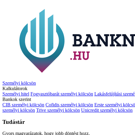
Személyi kölcsön
Kalkulátorok
Személyi hitel
Fogyasztóbarát személyi kölcsön
Lakásfelújítási szemé
Bankok szerint
CIB személyi kölcsön
Cofidis személyi kölcsön
Erste személyi kölcs
személyi kölcsön
Trive személyi kölcsön
Unicredit személyi kölcsön
Tudástár
Gyors magyarázatok, hogy jobb döntést hozz.