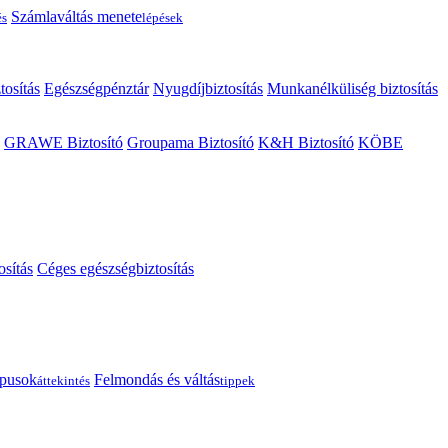
Számlaváltás menete
és
lépések
tosítás
Egészségpénztár
Nyugdíjbiztosítás
Munkanélküliség biztosítás
GRAWE Biztosító
Groupama Biztosító
K&H Biztosító
KÖBE
osítás
Céges egészségbiztosítás
típusok
Felmondás és váltás
áttekintés
tippek