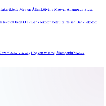
 Takarékjegy
Magyar Államkötvény
Magyar Állampapír Plusz
lekötött betét
OTP Bank lekötött betét
Raiffeisen Bank lekötött
 számla
Hogyan vásárolj állampapírt?
adómentesség
lépések