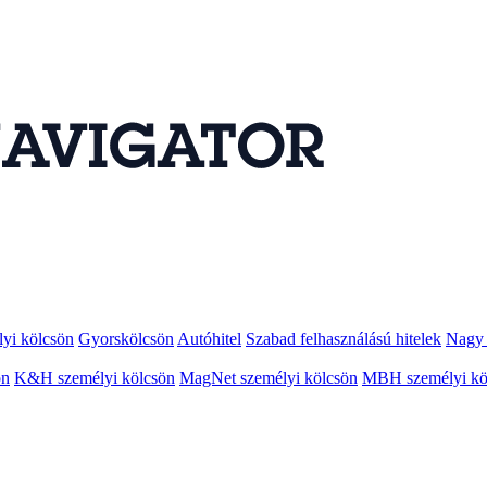
lyi kölcsön
Gyorskölcsön
Autóhitel
Szabad felhasználású hitelek
Nagy 
ön
K&H személyi kölcsön
MagNet személyi kölcsön
MBH személyi kö