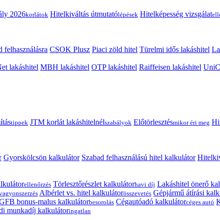
ály 2026
Hitelkiváltás útmutató
Hitelképesség vizsgálat
korlátok
lépések
el
 felhasználásra
CSOK Plusz
Piaci zöld hitel
Türelmi idős lakáshitel
La
t lakáshitel
MBH lakáshitel
OTP lakáshitel
Raiffeisen lakáshitel
UniCr
ítás
JTM korlát lakáshitelnél
Előtörlesztés
Hi
tippek
szabályok
mikor éri meg
r
Gyorskölcsön kalkulátor
Szabad felhasználású hitel kalkulátor
Hitelki
lkulátor
Törlesztőrészlet kalkulátor
Lakáshitel önerő kal
ellenőrzés
havi díj
Albérlet vs. hitel kalkulátor
Gépjármű átírási kalk
vagyonszerzés
összevetés
GFB bonus-malus kalkulátor
Cégautóadó kalkulátor
K
besorolás
céges autó
i munkadíj kalkulátor
ingatlan