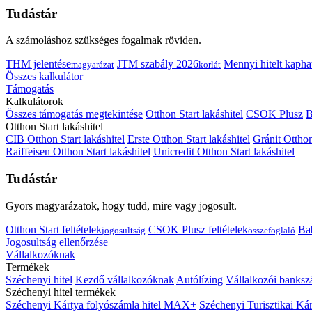
Tudástár
A számoláshoz szükséges fogalmak röviden.
THM jelentése
JTM szabály 2026
Mennyi hitelt kapha
magyarázat
korlát
Összes kalkulátor
Támogatás
Kalkulátorok
Összes támogatás megtekintése
Otthon Start lakáshitel
CSOK Plusz
B
Otthon Start lakáshitel
CIB Otthon Start lakáshitel
Erste Otthon Start lakáshitel
Gránit Otthon
Raiffeisen Otthon Start lakáshitel
Unicredit Otthon Start lakáshitel
Tudástár
Gyors magyarázatok, hogy tudd, mire vagy jogosult.
Otthon Start feltételek
CSOK Plusz feltételek
Bab
jogosultság
összefoglaló
Jogosultság ellenőrzése
Vállalkozóknak
Termékek
Széchenyi hitel
Kezdő vállalkozóknak
Autólízing
Vállalkozói banksz
Széchenyi hitel termékek
Széchenyi Kártya folyószámla hitel MAX+
Széchenyi Turisztikai 