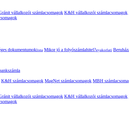
Gránit vállalkozói számlacsomagok
K&H vállalkozói számlacsomagok
acsomagok
éges dokumentumok
Mikor jó a folyószámlahitel?
Beruházás
lista
gyakorlati
 bankszámla
K&H számlacsomagok
MagNet számlacsomagok
MBH számlacsoma
Gránit vállalkozói számlacsomagok
K&H vállalkozói számlacsomagok
acsomagok