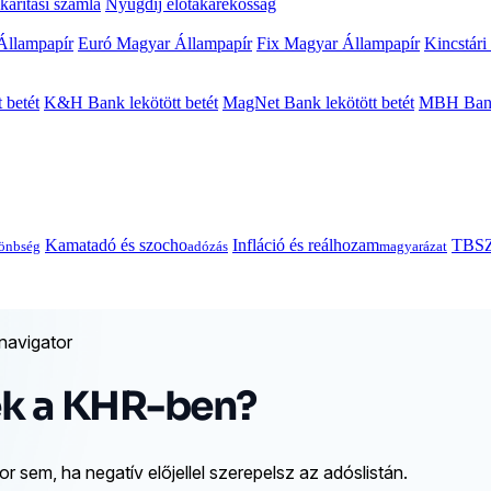
arítási számla
Nyugdíj előtakarékosság
Állampapír
Euró Magyar Állampapír
Fix Magyar Állampapír
Kincstári
 betét
K&H Bank lekötött betét
MagNet Bank lekötött betét
MBH Bank 
Kamatadó és szocho
Infláció és reálhozam
TBSZ
önbség
adózás
magyarázat
navigator
ek a KHR-ben?
sem, ha negatív előjellel szerepelsz az adóslistán.