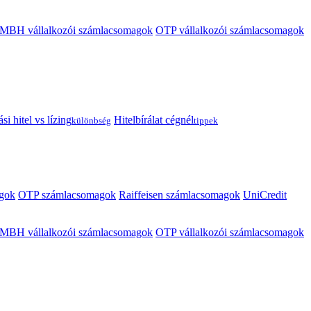
MBH vállalkozói számlacsomagok
OTP vállalkozói számlacsomagok
i hitel vs lízing
Hitelbírálat cégnél
különbség
tippek
gok
OTP számlacsomagok
Raiffeisen számlacsomagok
UniCredit
MBH vállalkozói számlacsomagok
OTP vállalkozói számlacsomagok