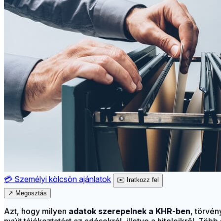
💳
Személyi kölcsön ajánlatok
✉️
Iratkozz fel
↗
Megosztás
Azt, hogy milyen
adatok szerepelnek a KHR-ben
, törvé