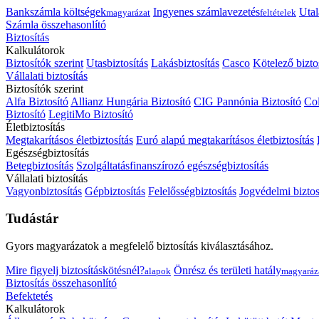
Bankszámla költségek
Ingyenes számlavezetés
Utal
magyarázat
feltételek
Számla összehasonlító
Biztosítás
Kalkulátorok
Biztosítók szerint
Utasbiztosítás
Lakásbiztosítás
Casco
Kötelező bizto
Vállalati biztosítás
Biztosítók szerint
Alfa Biztosító
Allianz Hungária Biztosító
CIG Pannónia Biztosító
Col
Biztosító
LegitiMo Biztosító
Életbiztosítás
Megtakarításos életbiztosítás
Euró alapú megtakarításos életbiztosítás
Egészségbiztosítás
Betegbiztosítás
Szolgáltatásfinanszírozó egészségbiztosítás
Vállalati biztosítás
Vagyonbiztosítás
Gépbiztosítás
Felelősségbiztosítás
Jogvédelmi biztos
Tudástár
Gyors magyarázatok a megfelelő biztosítás kiválasztásához.
Mire figyelj biztosításkötésnél?
Önrész és területi hatály
alapok
magyaráz
Biztosítás összehasonlító
Befektetés
Kalkulátorok