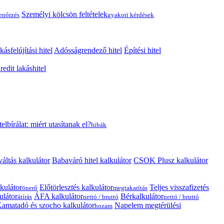
Személyi kölcsön feltételek
lenőrzés
gyakori kérdések
kásfelújítási hitel
Adósságrendező hitel
Építési hitel
edit lakáshitel
telbírálat: miért utasítanak el?
hibák
váltás kalkulátor
Babaváró hitel kalkulátor
CSOK Plusz kalkulátor
kulátor
Előtörlesztés kalkulátor
Teljes visszafizetés
önerő
megtakarítás
ulátor
ÁFA kalkulátor
Bérkalkulátor
átírás
nettó / bruttó
nettó / bruttó
amatadó és szocho kalkulátor
Napelem megtérülési
hozam