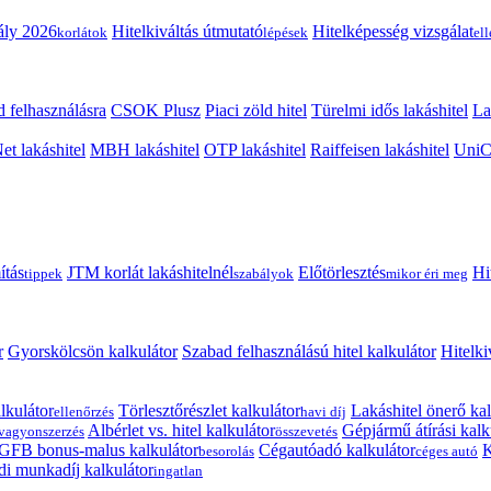
ály 2026
Hitelkiváltás útmutató
Hitelképesség vizsgálat
korlátok
lépések
el
 felhasználásra
CSOK Plusz
Piaci zöld hitel
Türelmi idős lakáshitel
La
t lakáshitel
MBH lakáshitel
OTP lakáshitel
Raiffeisen lakáshitel
UniCr
ítás
JTM korlát lakáshitelnél
Előtörlesztés
Hi
tippek
szabályok
mikor éri meg
r
Gyorskölcsön kalkulátor
Szabad felhasználású hitel kalkulátor
Hitelki
lkulátor
Törlesztőrészlet kalkulátor
Lakáshitel önerő kal
ellenőrzés
havi díj
Albérlet vs. hitel kalkulátor
Gépjármű átírási kalk
vagyonszerzés
összevetés
GFB bonus-malus kalkulátor
Cégautóadó kalkulátor
K
besorolás
céges autó
i munkadíj kalkulátor
ingatlan