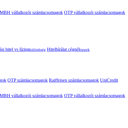
MBH vállalkozói számlacsomagok
OTP vállalkozói számlacsomagok
i hitel vs lízing
Hitelbírálat cégnél
különbség
tippek
gok
OTP számlacsomagok
Raiffeisen számlacsomagok
UniCredit
MBH vállalkozói számlacsomagok
OTP vállalkozói számlacsomagok