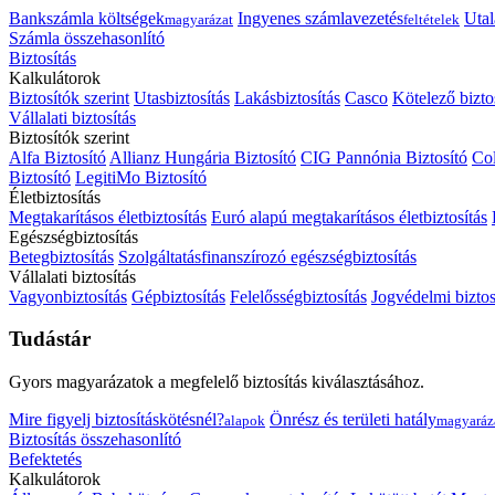
Bankszámla költségek
Ingyenes számlavezetés
Utal
magyarázat
feltételek
Számla összehasonlító
Biztosítás
Kalkulátorok
Biztosítók szerint
Utasbiztosítás
Lakásbiztosítás
Casco
Kötelező bizto
Vállalati biztosítás
Biztosítók szerint
Alfa Biztosító
Allianz Hungária Biztosító
CIG Pannónia Biztosító
Col
Biztosító
LegitiMo Biztosító
Életbiztosítás
Megtakarításos életbiztosítás
Euró alapú megtakarításos életbiztosítás
Egészségbiztosítás
Betegbiztosítás
Szolgáltatásfinanszírozó egészségbiztosítás
Vállalati biztosítás
Vagyonbiztosítás
Gépbiztosítás
Felelősségbiztosítás
Jogvédelmi biztos
Tudástár
Gyors magyarázatok a megfelelő biztosítás kiválasztásához.
Mire figyelj biztosításkötésnél?
Önrész és területi hatály
alapok
magyaráz
Biztosítás összehasonlító
Befektetés
Kalkulátorok