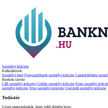
Személyi kölcsön
Kalkulátorok
Személyi hitel
Fogyasztóbarát személyi kölcsön
Lakásfelújítási szemé
Bankok szerint
CIB személyi kölcsön
Cofidis személyi kölcsön
Erste személyi kölcs
személyi kölcsön
Trive személyi kölcsön
Unicredit személyi kölcsön
Tudástár
Gyors magyarázatok, hogy jobb döntést hozz.