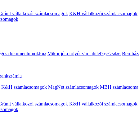
Gránit vállalkozói számlacsomagok
K&H vállalkozói számlacsomagok
acsomagok
éges dokumentumok
Mikor jó a folyószámlahitel?
Beruházás
lista
gyakorlati
 bankszámla
K&H számlacsomagok
MagNet számlacsomagok
MBH számlacsoma
Gránit vállalkozói számlacsomagok
K&H vállalkozói számlacsomagok
acsomagok