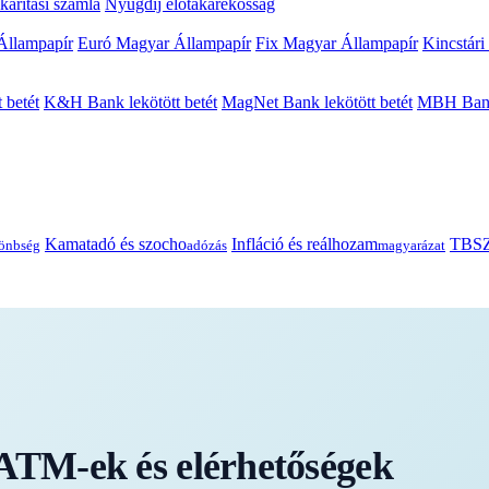
arítási számla
Nyugdíj előtakarékosság
Állampapír
Euró Magyar Állampapír
Fix Magyar Állampapír
Kincstári
 betét
K&H Bank lekötött betét
MagNet Bank lekötött betét
MBH Bank 
Kamatadó és szocho
Infláció és reálhozam
TBSZ
önbség
adózás
magyarázat
ATM-ek és elérhetőségek