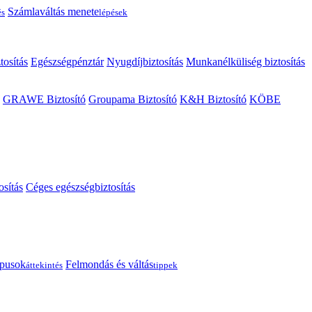
Számlaváltás menete
és
lépések
tosítás
Egészségpénztár
Nyugdíjbiztosítás
Munkanélküliség biztosítás
GRAWE Biztosító
Groupama Biztosító
K&H Biztosító
KÖBE
osítás
Céges egészségbiztosítás
típusok
Felmondás és váltás
áttekintés
tippek