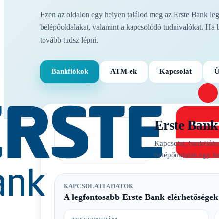
Ezen az oldalon egy helyen találod meg az Erste Bank legf
belépőoldalakat, valamint a kapcsolódó tudnivalókat. Ha 
tovább tudsz lépni.
Bankfiókok
ATM-ek
Kapcsolat
Ü
Erste Bank
Kapcsolat, bankfióko
belépőoldalak egy he
KAPCSOLATI ADATOK
A legfontosabb Erste Bank elérhetőségek