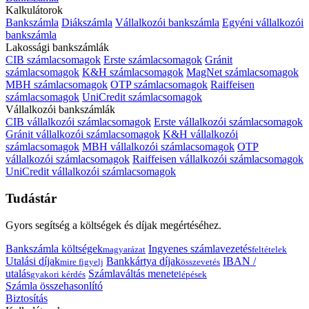
Kalkulátorok
Bankszámla
Diákszámla
Vállalkozói bankszámla
Egyéni vállalkozói
bankszámla
Lakossági bankszámlák
CIB számlacsomagok
Erste számlacsomagok
Gránit
számlacsomagok
K&H számlacsomagok
MagNet számlacsomagok
MBH számlacsomagok
OTP számlacsomagok
Raiffeisen
számlacsomagok
UniCredit számlacsomagok
Vállalkozói bankszámlák
CIB vállalkozói számlacsomagok
Erste vállalkozói számlacsomagok
Gránit vállalkozói számlacsomagok
K&H vállalkozói
számlacsomagok
MBH vállalkozói számlacsomagok
OTP
vállalkozói számlacsomagok
Raiffeisen vállalkozói számlacsomagok
UniCredit vállalkozói számlacsomagok
Tudástár
Gyors segítség a költségek és díjak megértéséhez.
Bankszámla költségek
Ingyenes számlavezetés
magyarázat
feltételek
Utalási díjak
Bankkártya díjak
IBAN /
mire figyelj
összevetés
utalás
Számlaváltás menete
gyakori kérdés
lépések
Számla összehasonlító
Biztosítás