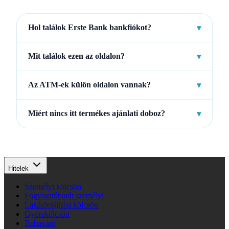
Hol találok Erste Bank bankfiókot?
▾
Mit találok ezen az oldalon?
▾
Az ATM-ek külön oldalon vannak?
▾
Miért nincs itt termékes ajánlati doboz?
▾
Hitelek
Személyi kölcsön
Fogyasztóbarát személyi
Lakásfelújítási kölcsön
Gyorskölcsön
Babaváró