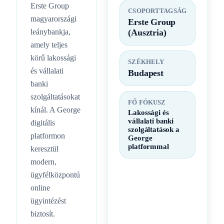
Erste Group
CSOPORTTAGSÁG
magyarországi
Erste Group
leánybankja,
(Ausztria)
amely teljes
körű lakossági
SZÉKHELY
és vállalati
Budapest
banki
szolgáltatásokat
FŐ FÓKUSZ
kínál. A George
Lakossági és
vállalati banki
digitális
szolgáltatások a
platformon
George
platformmal
keresztül
modern,
ügyfélközpontú
online
ügyintézést
biztosít.