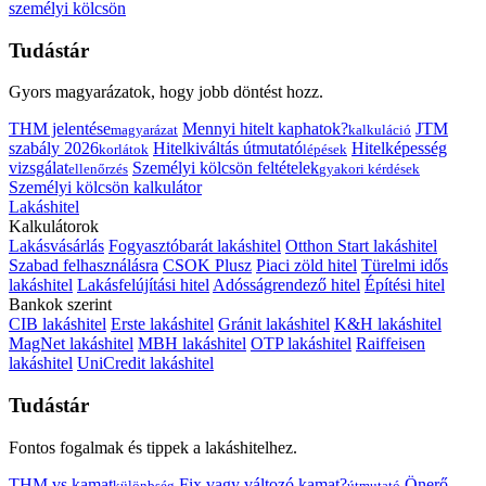
személyi kölcsön
Tudástár
Gyors magyarázatok, hogy jobb döntést hozz.
THM jelentése
Mennyi hitelt kaphatok?
JTM
magyarázat
kalkuláció
szabály 2026
Hitelkiváltás útmutató
Hitelképesség
korlátok
lépések
vizsgálat
Személyi kölcsön feltételek
ellenőrzés
gyakori kérdések
Személyi kölcsön kalkulátor
Lakáshitel
Kalkulátorok
Lakásvásárlás
Fogyasztóbarát lakáshitel
Otthon Start lakáshitel
Szabad felhasználásra
CSOK Plusz
Piaci zöld hitel
Türelmi idős
lakáshitel
Lakásfelújítási hitel
Adósságrendező hitel
Építési hitel
Bankok szerint
CIB lakáshitel
Erste lakáshitel
Gránit lakáshitel
K&H lakáshitel
MagNet lakáshitel
MBH lakáshitel
OTP lakáshitel
Raiffeisen
lakáshitel
UniCredit lakáshitel
Tudástár
Fontos fogalmak és tippek a lakáshitelhez.
THM vs kamat
Fix vagy változó kamat?
Önerő
különbség
útmutató