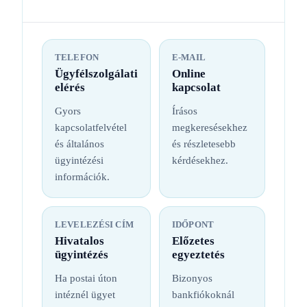
TELEFON
E-MAIL
Ügyfélszolgálati
Online
elérés
kapcsolat
Gyors
Írásos
kapcsolatfelvétel
megkeresésekhez
és általános
és részletesebb
ügyintézési
kérdésekhez.
információk.
LEVELEZÉSI CÍM
IDŐPONT
Hivatalos
Előzetes
ügyintézés
egyeztetés
Ha postai úton
Bizonyos
intéznél ügyet
bankfiókoknál