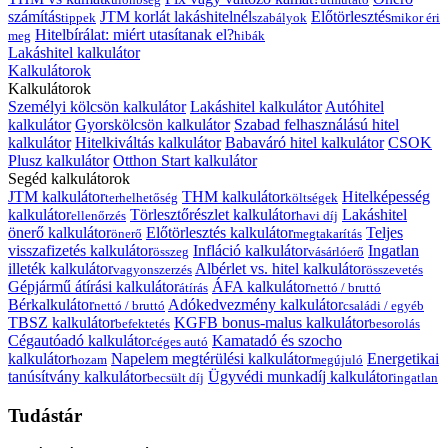
számítás
JTM korlát lakáshitelnél
Előtörlesztés
tippek
szabályok
mikor éri
Hitelbírálat: miért utasítanak el?
meg
hibák
Lakáshitel kalkulátor
Kalkulátorok
Kalkulátorok
Személyi kölcsön kalkulátor
Lakáshitel kalkulátor
Autóhitel
kalkulátor
Gyorskölcsön kalkulátor
Szabad felhasználású hitel
kalkulátor
Hitelkiváltás kalkulátor
Babaváró hitel kalkulátor
CSOK
Plusz kalkulátor
Otthon Start kalkulátor
Segéd kalkulátorok
JTM kalkulátor
THM kalkulátor
Hitelképesség
terhelhetőség
költségek
kalkulátor
Törlesztőrészlet kalkulátor
Lakáshitel
ellenőrzés
havi díj
önerő kalkulátor
Előtörlesztés kalkulátor
Teljes
önerő
megtakarítás
visszafizetés kalkulátor
Infláció kalkulátor
Ingatlan
összeg
vásárlóerő
illeték kalkulátor
Albérlet vs. hitel kalkulátor
vagyonszerzés
összevetés
Gépjármű átírási kalkulátor
ÁFA kalkulátor
átírás
nettó / bruttó
Bérkalkulátor
Adókedvezmény kalkulátor
nettó / bruttó
családi / egyéb
TBSZ kalkulátor
KGFB bonus-malus kalkulátor
befektetés
besorolás
Cégautóadó kalkulátor
Kamatadó és szocho
céges autó
kalkulátor
Napelem megtérülési kalkulátor
Energetikai
hozam
megújuló
tanúsítvány kalkulátor
Ügyvédi munkadíj kalkulátor
becsült díj
ingatlan
Tudástár