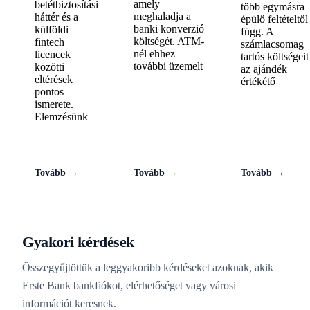
amely
betétbiztosítási
több egymásra
meghaladja a
háttér és a
épülő feltételtől
banki konverzió
külföldi
függ. A
költségét. ATM-
fintech
számlacsomag
nél ehhez
licencek
tartós költségeit
további üzemelt
közötti
az ajándék
eltérések
értékétő
pontos
ismerete.
Elemzésünk
Tovább →
Tovább →
Tovább →
Gyakori kérdések
Összegyűjtöttük a leggyakoribb kérdéseket azoknak, akik
Erste Bank bankfiókot, elérhetőséget vagy városi
információt keresnek.