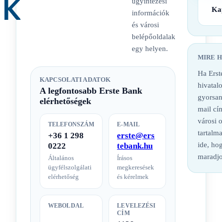
ügyintézési
Ka
információk
és városi
belépőoldalak
egy helyen.
MIRE 
Ha Erst
KAPCSOLATI ADATOK
hivatalo
A legfontosabb Erste Bank
gyorsan
elérhetőségek
mail cí
városi 
TELEFONSZÁM
E-MAIL
tartalm
+36 1 298
erste@ers
ide, hog
0222
tebank.hu
maradjo
Általános
Írásos
ügyfélszolgálati
megkeresések
elérhetőség
és kérelmek
WEBOLDAL
LEVELEZÉSI
CÍM