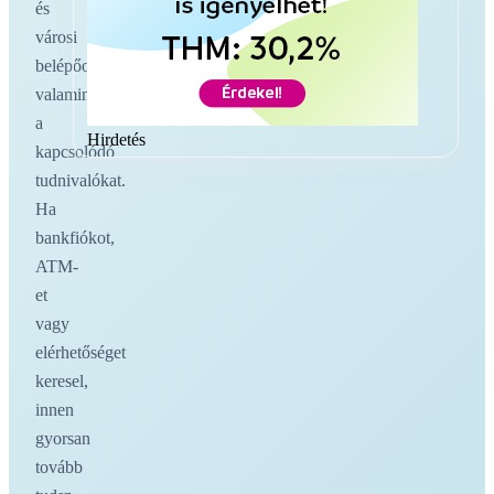
és
városi
belépőoldalakat,
valamint
a
Hirdetés
kapcsolódó
tudnivalókat.
Ha
bankfiókot,
ATM-
et
vagy
elérhetőséget
keresel,
innen
gyorsan
tovább