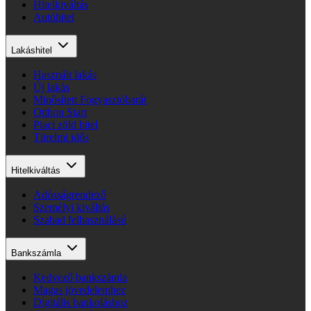
Hitelkiváltás
Autóhitel
Lakáshitel
Használt lakás
Új lakás
Minősített Fogyasztóbarát
Otthon Start
Piaci zöld hitel
Türelmi idős
Hitelkiváltás
Adósságrendező
Személyi kiváltás
Szabad felhasználású
Bankszámla
Kedvező bankszámla
Magas jövedelemhez
Digitális bankoláshoz