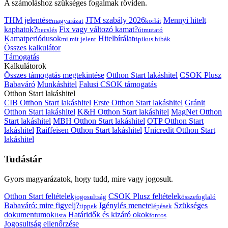
A számoláshoz szükséges fogalmak röviden.
THM jelentése
JTM szabály 2026
Mennyi hitelt
magyarázat
korlát
kaphatok?
Fix vagy változó kamat?
becslés
útmutató
Kamatperiódusok
Hitelbírálat
mi mit jelent
tipikus hibák
Összes kalkulátor
Támogatás
Kalkulátorok
Összes támogatás megtekintése
Otthon Start lakáshitel
CSOK Plusz
Babaváró
Munkáshitel
Falusi CSOK támogatás
Otthon Start lakáshitel
CIB Otthon Start lakáshitel
Erste Otthon Start lakáshitel
Gránit
Otthon Start lakáshitel
K&H Otthon Start lakáshitel
MagNet Otthon
Start lakáshitel
MBH Otthon Start lakáshitel
OTP Otthon Start
lakáshitel
Raiffeisen Otthon Start lakáshitel
Unicredit Otthon Start
lakáshitel
Tudástár
Gyors magyarázatok, hogy tudd, mire vagy jogosult.
Otthon Start feltételek
CSOK Plusz feltételek
jogosultság
összefoglaló
Babaváró: mire figyelj?
Igénylés menete
Szükséges
tippek
lépések
dokumentumok
Határidők és kizáró okok
lista
fontos
Jogosultság ellenőrzése