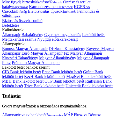
Mire figyelj biztosításkötésnél?
Önrész és területi
alapok
hatály
Kárrendezés menete
KGFB vs
magyarázat
lépések
Casco
Életbiztosítás típusok
Felmondás és
különbség
áttekintés
váltás
tippek
Biztosítás összehasonlító
Befektetés
Kalkulátorok
Állampapír
Babakötvény
Gyermek megtakarítás
Lekötött betét
Megtakarítási számla
Nyugdíj előtakarékosság
Állampapírok
Bónusz Magyar Állampapír
Diszkont Kincstárjegy
Egyéves Magyar
Állampapír
Euró Magyar Állampapír
Fix Magyar Állampapír
Kincstári Takarékjegy
Magyar Államkötvény
Magyar Állampapír
Plusz
Prémium Magyar Állampapír
Lekötött betét bankok szerint
CIB Bank lekötött betét
Erste Bank lekötött betét
Gránit Bank
lekötött betét
K&H Bank lekötött betét
MagNet Bank lekötött betét
MBH Bank lekötött betét
OTP Bank lekötött betét
Raiffeisen Bank
lekötött betét
Trive Bank lekötött betét
Unicredit Bank lekötött betét
Tudástár
Gyors magyarázatok a biztonságos megtakarításhoz.
Állampapír vagy bankbetét?
MÁP Plusz vs Bónusz
összevetés