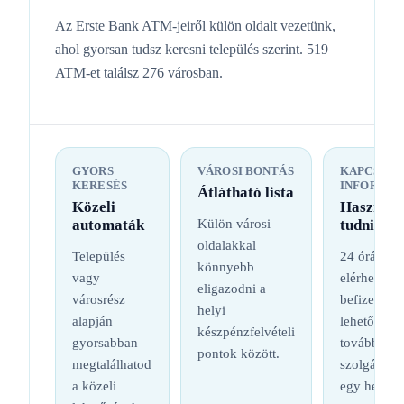
Az Erste Bank ATM-jeiről külön oldalt vezetünk,
ahol gyorsan tudsz keresni település szerint. 519
ATM-et találsz 276 városban.
GYORS
VÁROSI BONTÁS
KAPCSOL
KERESÉS
INFORMÁC
Átlátható lista
Közeli
Hasznos
automaták
Külön városi
tudnival
oldalakkal
Település
24 órás
könnyebb
vagy
elérhetőség
eligazodni a
városrész
befizetési
helyi
alapján
lehetőség é
készpénzfelvételi
gyorsabban
további
pontok között.
megtalálhatod
szolgáltatá
a közeli
egy helyen