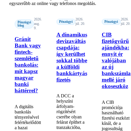
egyszerűbb az online vagy telefonos megoldás.
2026.
2026.
2026.
Pénzügyi
Pénzügyi
Pénzügyi
aug.
júl. 20.
júl. 20.
blog
9.
A dinamikus
CIB
Gránit
devizaváltás
fizetőgyűrű
Bank vagy
csapdája:
ajándékba:
fintech-
így kerülhet
ennyit ér
szemléletű
sokkal többe
valójában
bankolás:
a külföldi
az új
mit kapsz
bankkártyás
bankszámla
magyar
fizetés
mellé járó
banki
okoseszköz
háttérrel?
A DCC a
helyszíni
A CIB
árfolyam-
A digitális
promóciója
rögzítésért
bankolás
használható
cserébe olyan
térnyerésével
fizetési eszközt
felárat építhet a
felértékelődött
kínál, de a
tranzakcióba,
a hazai
jogosultság