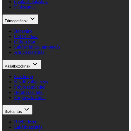
Gyakori utaláshoz
Diákszámla
Támogatások
Babaváró
CSOK Plusz
Otthon Start
Lakásfelújítási támogatás
Áfa visszatérítés
Vállalkozóknak
Széchenyi
Kezdő vállalkozás
Folyószámlahitel
Beruházási hitel
Forgóeszközhitel
Biztosítás
Hitelfedezeti
Lakásbiztosítás