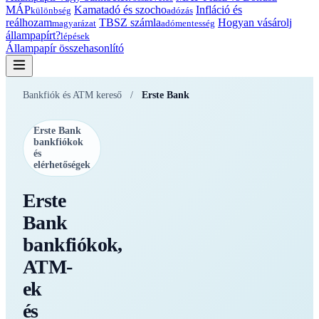
MÁP
Kamatadó és szocho
Infláció és
különbség
adózás
reálhozam
TBSZ számla
Hogyan vásárolj
magyarázat
adómentesség
állampapírt?
lépések
Állampapír összehasonlító
Bankfiók és ATM kereső
/
Erste Bank
Erste Bank
bankfiókok
és
elérhetőségek
Erste
Bank
bankfiókok,
ATM-
ek
és