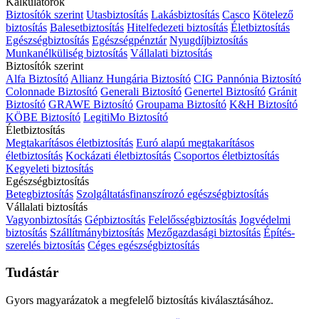
Kalkulátorok
Biztosítók szerint
Utasbiztosítás
Lakásbiztosítás
Casco
Kötelező
biztosítás
Balesetbiztosítás
Hitelfedezeti biztosítás
Életbiztosítás
Egészségbiztosítás
Egészségpénztár
Nyugdíjbiztosítás
Munkanélküliség biztosítás
Vállalati biztosítás
Biztosítók szerint
Alfa Biztosító
Allianz Hungária Biztosító
CIG Pannónia Biztosító
Colonnade Biztosító
Generali Biztosító
Genertel Biztosító
Gránit
Biztosító
GRAWE Biztosító
Groupama Biztosító
K&H Biztosító
KÖBE Biztosító
LegitiMo Biztosító
Életbiztosítás
Megtakarításos életbiztosítás
Euró alapú megtakarításos
életbiztosítás
Kockázati életbiztosítás
Csoportos életbiztosítás
Kegyeleti biztosítás
Egészségbiztosítás
Betegbiztosítás
Szolgáltatásfinanszírozó egészségbiztosítás
Vállalati biztosítás
Vagyonbiztosítás
Gépbiztosítás
Felelősségbiztosítás
Jogvédelmi
biztosítás
Szállítmánybiztosítás
Mezőgazdasági biztosítás
Építés-
szerelés biztosítás
Céges egészségbiztosítás
Tudástár
Gyors magyarázatok a megfelelő biztosítás kiválasztásához.