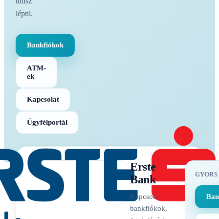
tudsz
lépni.
Bankfiókok
ATM-
ek
Kapcsolat
Ügyfélportál
Erste
GYORS
Bank
Kapcsolat,
Ban
bankfiókok,