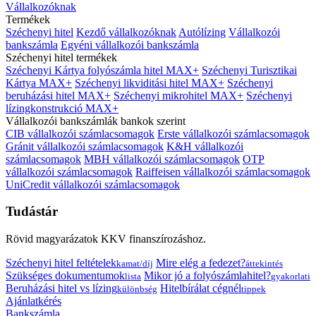
Vállalkozóknak
Termékek
Széchenyi hitel
Kezdő vállalkozóknak
Autólízing
Vállalkozói
bankszámla
Egyéni vállalkozói bankszámla
Széchenyi hitel termékek
Széchenyi Kártya folyószámla hitel MAX+
Széchenyi Turisztikai
Kártya MAX+
Széchenyi likviditási hitel MAX+
Széchenyi
beruházási hitel MAX+
Széchenyi mikrohitel MAX+
Széchenyi
lízingkonstrukció MAX+
Vállalkozói bankszámlák bankok szerint
CIB vállalkozói számlacsomagok
Erste vállalkozói számlacsomagok
Gránit vállalkozói számlacsomagok
K&H vállalkozói
számlacsomagok
MBH vállalkozói számlacsomagok
OTP
vállalkozói számlacsomagok
Raiffeisen vállalkozói számlacsomagok
UniCredit vállalkozói számlacsomagok
Tudástár
Rövid magyarázatok KKV finanszírozáshoz.
Széchenyi hitel feltételek
Mire elég a fedezet?
kamat/díj
áttekintés
Szükséges dokumentumok
Mikor jó a folyószámlahitel?
lista
gyakorlati
Beruházási hitel vs lízing
Hitelbírálat cégnél
különbség
tippek
Ajánlatkérés
Bankszámla