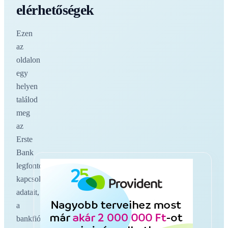
elérhetőségek
Ezen
az
oldalon
egy
helyen
találod
meg
az
Erste
Bank
legfontosabb
kapcsolati
adatait,
a
bankfiókokat