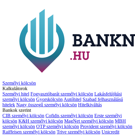
Személyi kölcsön
Kalkulátorok
Személyi hitel
Fogyasztóbarát személyi kölcsön
Lakásfelújítási
személyi kölcsön
Gyorskölcsön
Autóhitel
Szabad felhasználású
hitelek
Nagy összegű személyi kölcsön
Hitelkiváltás
Bankok szerint
CIB személyi kölcsön
Cofidis személyi kölcsön
Erste személyi
kölcsön
K&H személyi kölcsön
MagNet személyi kölcsön
MBH
személyi kölcsön
OTP személyi kölcsön
Provident személyi kölcsön
Raiffeisen személyi kölcsön
Trive személyi kölcsön
Unicredit