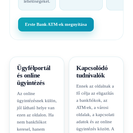
lehetőségeket.
Erste Bank ATM-ek megnyitása
Ügyfélportál
Kapcsolódó
és online
tudnivalók
ügyintézés
Ennek az oldalnak a
fő célja az eligazítás
Az online
a bankfiókok, az
ügyintézésnek külön,
ATM-ek, a városi
jól látható helye van
oldalak, a kapcsolati
ezen az oldalon. Ha
adatok és az online
nem bankfiókot
ügyintézés között. A
keresel, hanem