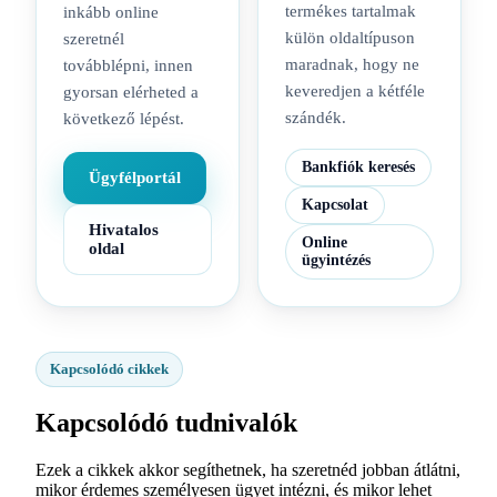
termékes tartalmak
inkább online
külön oldaltípuson
szeretnél
maradnak, hogy ne
továbblépni, innen
keveredjen a kétféle
gyorsan elérheted a
szándék.
következő lépést.
Bankfiók keresés
Ügyfélportál
Kapcsolat
Hivatalos
Online
oldal
ügyintézés
Kapcsolódó cikkek
Kapcsolódó tudnivalók
Ezek a cikkek akkor segíthetnek, ha szeretnéd jobban átlátni,
mikor érdemes személyesen ügyet intézni, és mikor lehet