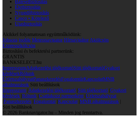
Balesetbiztosítás
Életbiztosítás
Nyugdíjbiztosítás
Casco • Kötelező
Utasbiztosítás
Akikkel folyamatosan együttműködünk:
Jobsora
jooble
Meteonavigator
Hírnavigátor
Akölcsön
Expresszkölcsön
Biztosítási és befektetési partnerünk:
GRANTIS
BANKSELECT.hu
Impresszum
Adatkezelési tájékoztató
Süti tájékoztató
Gyakori
kérdések
Rólunk
Üzletszabályzat
Panaszkezelés
Fogalomtár
Kapcsolat
MNB
alkalmazások
Süti beállítások
Impresszum
|
Adatkezelési tájékoztató
|
Süti tájékoztató
|
Gyakori
kérdések
|
Rólunk
|
Csatlakozz partnerként
|
Üzletszabályzat
|
Panaszkezelés
|
Fogalomtár
|
Kapcsolat
|
MNB alkalmazások
|
Süti beállítások
© 2026 Banknavigator.hu – Minden jog fenntartva.