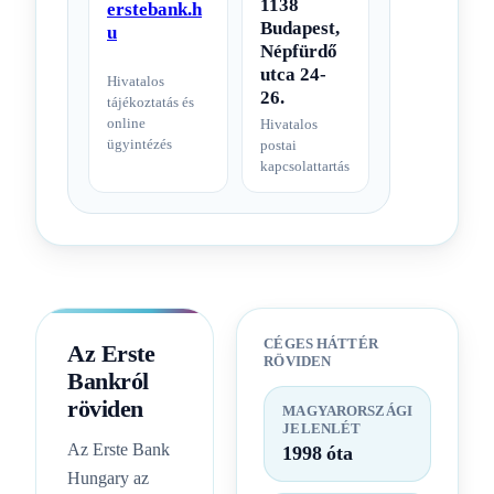
1138
erstebank.h
Budapest,
u
Népfürdő
utca 24-
Hivatalos
26.
tájékoztatás és
online
Hivatalos
ügyintézés
postai
kapcsolattartás
CÉGES HÁTTÉR
Az Erste
RÖVIDEN
Bankról
röviden
MAGYARORSZÁGI
JELENLÉT
Az Erste Bank
1998 óta
Hungary az