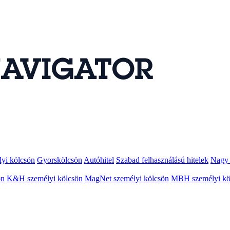
lyi kölcsön
Gyorskölcsön
Autóhitel
Szabad felhasználású hitelek
Nagy 
ön
K&H személyi kölcsön
MagNet személyi kölcsön
MBH személyi kö