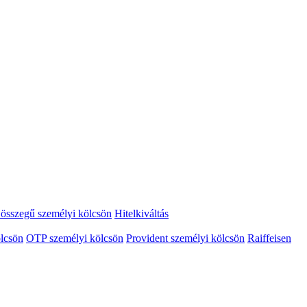
összegű személyi kölcsön
Hitelkiváltás
lcsön
OTP személyi kölcsön
Provident személyi kölcsön
Raiffeisen