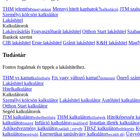
THM jelentése
Mennyi hitelt kaphatok?
JTM szab
magyarázat
kalkuláció
Személyi kölcsön kalkulátor
Lakáshitel
Kalkulátorok
Lakásvásárlás
Fogyasztóbarát lakáshitel
Otthon Start lakáshitel
Szabad
Bankok szerint
CIB lakáshitel
Erste lakáshitel
Gránit lakáshitel
K&H lakáshitel
MagNe
Tudástár
Fontos fogalmak és tippek a lakáshitelhez.
THM vs kamat
Fix vagy változó kamat?
Önerő szám
különbség
útmutató
Lakáshitel kalkulátor
Hitelkalkulátor
Kalkulátorok
Személyi kölcsön kalkulátor
Lakáshitel kalkulátor
Autóhitel kalkuláto
Otthon Start kalkulátor
Segéd kalkulátorok
JTM kalkulátor
THM kalkulátor
Hitelképesség ka
terhelhetőség
költségek
kalkulátor
Infláció kalkulátor
Ingatlan illeték kalkulátor
összeg
vásárlóerő
Adókedvezmény kalkulátor
TBSZ kalkulátor
K
családi / egyéb
befektetés
kalkulátor
Energetikai tanúsítvány kalkulátor
Ügyvéd
megújuló
becsült díj