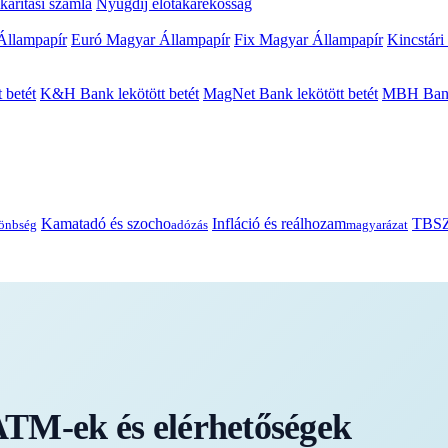
arítási számla
Nyugdíj előtakarékosság
Állampapír
Euró Magyar Állampapír
Fix Magyar Állampapír
Kincstári
 betét
K&H Bank lekötött betét
MagNet Bank lekötött betét
MBH Bank 
Kamatadó és szocho
Infláció és reálhozam
TBSZ
önbség
adózás
magyarázat
TM-ek és elérhetőségek