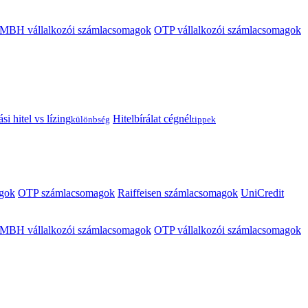
MBH vállalkozói számlacsomagok
OTP vállalkozói számlacsomagok
i hitel vs lízing
Hitelbírálat cégnél
különbség
tippek
gok
OTP számlacsomagok
Raiffeisen számlacsomagok
UniCredit
MBH vállalkozói számlacsomagok
OTP vállalkozói számlacsomagok