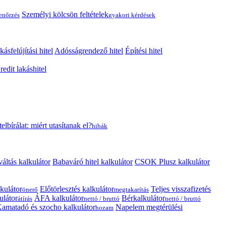
Személyi kölcsön feltételek
lenőrzés
gyakori kérdések
kásfelújítási hitel
Adósságrendező hitel
Építési hitel
edit lakáshitel
telbírálat: miért utasítanak el?
hibák
váltás kalkulátor
Babaváró hitel kalkulátor
CSOK Plusz kalkulátor
kulátor
Előtörlesztés kalkulátor
Teljes visszafizetés
önerő
megtakarítás
ulátor
ÁFA kalkulátor
Bérkalkulátor
átírás
nettó / bruttó
nettó / bruttó
amatadó és szocho kalkulátor
Napelem megtérülési
hozam