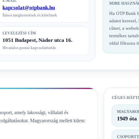
E-MAIL
MIRE HASZNÁ
kapcsolat@otpbank.hu
Ha OTP Bank ba
Írásos megkeresések és kérelmek
adatot keresel,
címet, a webold
LEVELEZÉSI CÍM
termékes tarta
1051 Budapest, Nádor utca 16.
oldal fókusza t
Hivatalos postai kapcsolattartás
CÉGES HÁTT
MAGYAROR
ort, amely lakossági, vállalati és
1949 óta
olgáltatásokat. Magyarország mellett kilenc
CSOPORT