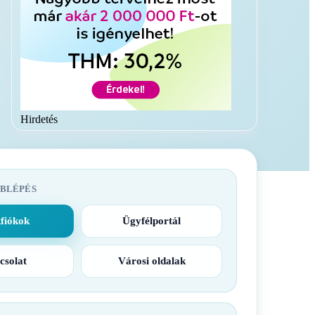
Hirdetés
BLÉPÉS
fiókok
Ügyfélportál
csolat
Városi oldalak