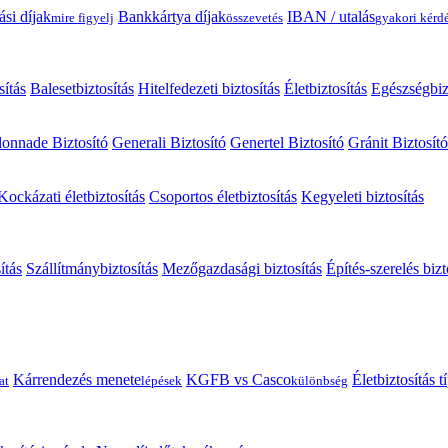
ási díjak
Bankkártya díjak
IBAN / utalás
mire figyelj
összevetés
gyakori kérd
sítás
Balesetbiztosítás
Hitelfedezeti biztosítás
Életbiztosítás
Egészségbiz
onnade Biztosító
Generali Biztosító
Genertel Biztosító
Gránit Biztosító
Kockázati életbiztosítás
Csoportos életbiztosítás
Kegyeleti biztosítás
ítás
Szállítmánybiztosítás
Mezőgazdasági biztosítás
Építés-szerelés bizt
Kárrendezés menete
KGFB vs Casco
Életbiztosítás 
at
lépések
különbség