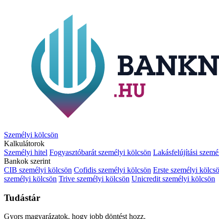
Személyi kölcsön
Kalkulátorok
Személyi hitel
Fogyasztóbarát személyi kölcsön
Lakásfelújítási szemé
Bankok szerint
CIB személyi kölcsön
Cofidis személyi kölcsön
Erste személyi kölcs
személyi kölcsön
Trive személyi kölcsön
Unicredit személyi kölcsön
Tudástár
Gyors magyarázatok, hogy jobb döntést hozz.