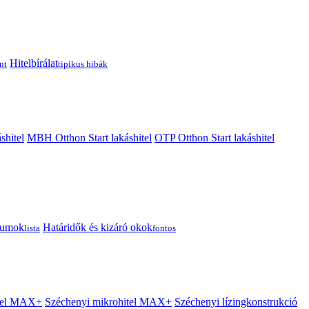
Hitelbírálat
nt
tipikus hibák
shitel
MBH Otthon Start lakáshitel
OTP Otthon Start lakáshitel
tumok
Határidők és kizáró okok
lista
fontos
itel MAX+
Széchenyi mikrohitel MAX+
Széchenyi lízingkonstrukció