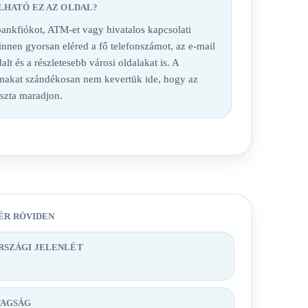
LHATÓ EZ AZ OLDAL?
nkfiókot, ATM-et vagy hivatalos kapcsolati
 innen gyorsan eléred a fő telefonszámot, az e-mail
alt és a részletesebb városi oldalakat is. A
lmakat szándékosan nem kevertük ide, hogy az
iszta maradjon.
ÉR RÖVIDEN
SZÁGI JELENLÉT
TAGSÁG