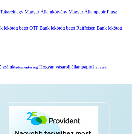
 Takarékjegy
Magyar Államkötvény
Magyar Állampapír Plusz
lekötött betét
OTP Bank lekötött betét
Raiffeisen Bank lekötött
 számla
Hogyan vásárolj állampapírt?
adómentesség
lépések