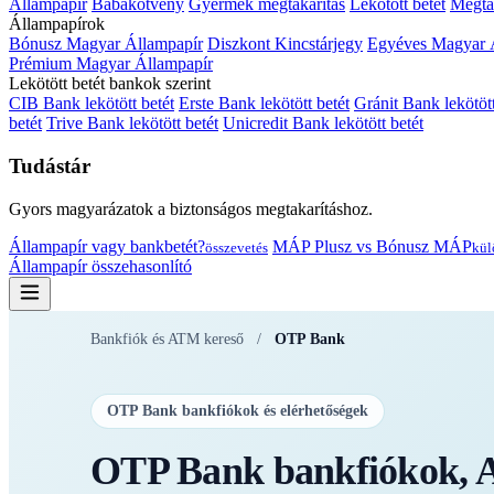
Állampapír
Babakötvény
Gyermek megtakarítás
Lekötött betét
Megtak
Állampapírok
Bónusz Magyar Állampapír
Diszkont Kincstárjegy
Egyéves Magyar 
Prémium Magyar Állampapír
Lekötött betét bankok szerint
CIB Bank lekötött betét
Erste Bank lekötött betét
Gránit Bank lekötött
betét
Trive Bank lekötött betét
Unicredit Bank lekötött betét
Tudástár
Gyors magyarázatok a biztonságos megtakarításhoz.
Állampapír vagy bankbetét?
MÁP Plusz vs Bónusz MÁP
összevetés
kül
Állampapír összehasonlító
Bankfiók és ATM kereső
/
OTP Bank
OTP Bank bankfiókok és elérhetőségek
OTP Bank bankfiókok, A