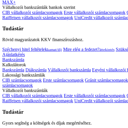
MAX+
Vállalkozói bankszámlák bankok szerint
CIB vállalkozói számlacsomagok
Erste vállalkozói számlacsomagok
Raiffeisen vállalkozói számlacsomagok
UniCredit vállalkozói száml
Tudástár
Rövid magyarázatok KKV finanszírozáshoz.
Széchenyi hitel feltételek
Mire elég a fedezet?
Szüks
kamat/díj
áttekintés
Ajánlatkérés
Bankszámla
Kalkulátorok
Bankszámla
Diákszámla
Vállalkozói bankszámla
Egyéni vállalkozói
Lakossági bankszámlák
CIB számlacsomagok
Erste számlacsomagok
Gránit számlacsomagok
számlacsomagok
Vállalkozói bankszámlák
CIB vállalkozói számlacsomagok
Erste vállalkozói számlacsomagok
Raiffeisen vállalkozói számlacsomagok
UniCredit vállalkozói száml
Tudástár
Gyors segítség a költségek és díjak megértéséhez.