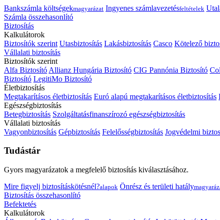
Bankszámla költségek
Ingyenes számlavezetés
Utal
magyarázat
feltételek
Számla összehasonlító
Biztosítás
Kalkulátorok
Biztosítók szerint
Utasbiztosítás
Lakásbiztosítás
Casco
Kötelező bizto
Vállalati biztosítás
Biztosítók szerint
Alfa Biztosító
Allianz Hungária Biztosító
CIG Pannónia Biztosító
Col
Biztosító
LegitiMo Biztosító
Életbiztosítás
Megtakarításos életbiztosítás
Euró alapú megtakarításos életbiztosítás
Egészségbiztosítás
Betegbiztosítás
Szolgáltatásfinanszírozó egészségbiztosítás
Vállalati biztosítás
Vagyonbiztosítás
Gépbiztosítás
Felelősségbiztosítás
Jogvédelmi biztos
Tudástár
Gyors magyarázatok a megfelelő biztosítás kiválasztásához.
Mire figyelj biztosításkötésnél?
Önrész és területi hatály
alapok
magyaráz
Biztosítás összehasonlító
Befektetés
Kalkulátorok