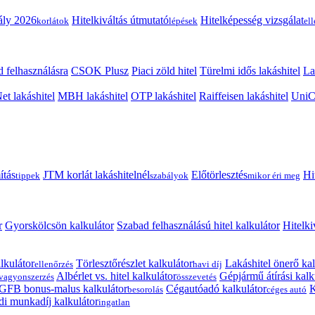
ály 2026
Hitelkiváltás útmutató
Hitelképesség vizsgálat
korlátok
lépések
el
 felhasználásra
CSOK Plusz
Piaci zöld hitel
Türelmi idős lakáshitel
La
t lakáshitel
MBH lakáshitel
OTP lakáshitel
Raiffeisen lakáshitel
UniCr
ítás
JTM korlát lakáshitelnél
Előtörlesztés
Hi
tippek
szabályok
mikor éri meg
r
Gyorskölcsön kalkulátor
Szabad felhasználású hitel kalkulátor
Hitelki
lkulátor
Törlesztőrészlet kalkulátor
Lakáshitel önerő kal
ellenőrzés
havi díj
Albérlet vs. hitel kalkulátor
Gépjármű átírási kalk
vagyonszerzés
összevetés
GFB bonus-malus kalkulátor
Cégautóadó kalkulátor
K
besorolás
céges autó
i munkadíj kalkulátor
ingatlan