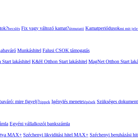
tok?
Fix vagy változó kamat?
Kamatperiódusok
becslés
útmutató
mi mit jele
abaváró
Munkáshitel
Falusi CSOK támogatás
 Start lakáshitel
K&H Otthon Start lakáshitel
MagNet Otthon Start laká
aváró: mire figyelj?
Igénylés menete
Szükséges dokumen
tippek
lépések
ámla
Egyéni vállalkozói bankszámla
Kártya MAX+
Széchenyi likviditási hitel MAX+
Széchenyi beruházási h