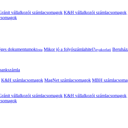
Gránit vállalkozói számlacsomagok
K&H vállalkozói számlacsomagok
acsomagok
éges dokumentumok
Mikor jó a folyószámlahitel?
Beruházás
lista
gyakorlati
 bankszámla
K&H számlacsomagok
MagNet számlacsomagok
MBH számlacsoma
Gránit vállalkozói számlacsomagok
K&H vállalkozói számlacsomagok
acsomagok