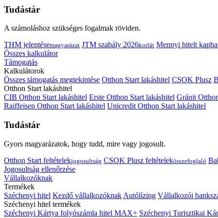
Tudástár
A számoláshoz szükséges fogalmak röviden.
THM jelentése
JTM szabály 2026
Mennyi hitelt kapha
magyarázat
korlát
Összes kalkulátor
Támogatás
Kalkulátorok
Összes támogatás megtekintése
Otthon Start lakáshitel
CSOK Plusz
B
Otthon Start lakáshitel
CIB Otthon Start lakáshitel
Erste Otthon Start lakáshitel
Gránit Otthon
Raiffeisen Otthon Start lakáshitel
Unicredit Otthon Start lakáshitel
Tudástár
Gyors magyarázatok, hogy tudd, mire vagy jogosult.
Otthon Start feltételek
CSOK Plusz feltételek
Bab
jogosultság
összefoglaló
Jogosultság ellenőrzése
Vállalkozóknak
Termékek
Széchenyi hitel
Kezdő vállalkozóknak
Autólízing
Vállalkozói banksz
Széchenyi hitel termékek
Széchenyi Kártya folyószámla hitel MAX+
Széchenyi Turisztikai 