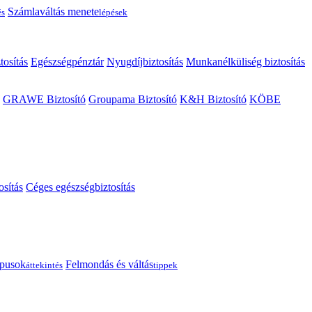
Számlaváltás menete
és
lépések
tosítás
Egészségpénztár
Nyugdíjbiztosítás
Munkanélküliség biztosítás
GRAWE Biztosító
Groupama Biztosító
K&H Biztosító
KÖBE
osítás
Céges egészségbiztosítás
típusok
Felmondás és váltás
áttekintés
tippek