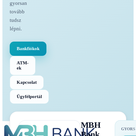
gyorsan
tovább
tudsz
lépni.
Bankfiókok
ATM-
ek
Kapcsolat
Ügyfélportál
MBH
GYORS
Bank