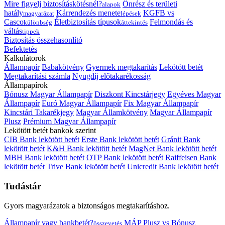
Mire figyelj biztosításkötésnél?
Önrész és területi
alapok
hatály
Kárrendezés menete
KGFB vs
magyarázat
lépések
Casco
Életbiztosítás típusok
Felmondás és
különbség
áttekintés
váltás
tippek
Biztosítás összehasonlító
Befektetés
Kalkulátorok
Állampapír
Babakötvény
Gyermek megtakarítás
Lekötött betét
Megtakarítási számla
Nyugdíj előtakarékosság
Állampapírok
Bónusz Magyar Állampapír
Diszkont Kincstárjegy
Egyéves Magyar
Állampapír
Euró Magyar Állampapír
Fix Magyar Állampapír
Kincstári Takarékjegy
Magyar Államkötvény
Magyar Állampapír
Plusz
Prémium Magyar Állampapír
Lekötött betét bankok szerint
CIB Bank lekötött betét
Erste Bank lekötött betét
Gránit Bank
lekötött betét
K&H Bank lekötött betét
MagNet Bank lekötött betét
MBH Bank lekötött betét
OTP Bank lekötött betét
Raiffeisen Bank
lekötött betét
Trive Bank lekötött betét
Unicredit Bank lekötött betét
Tudástár
Gyors magyarázatok a biztonságos megtakarításhoz.
Állampapír vagy bankbetét?
MÁP Plusz vs Bónusz
összevetés