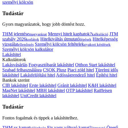
személyi kölcsön
Tudástár
Gyors magyarázatok, hogy jobb döntést hozz.
THM jelentése
Mennyi hitelt kaphatok?
JTM
magyarázat
kalkuláció
szabály 2026
Hitelkiváltás útmutató
Hitelképesség
korlátok
lépések
vizsgálat
Személyi kölcsön feltételek
ellenőrzés
gyakori kérdések
Személyi kölcsön kalkulátor
Lakáshitel
Kalkulátorok
Lakásvásárlás
Fogyasztóbarát lakáshitel
Otthon Start lakáshitel
Szabad felhasználásra
CSOK Plusz
Piaci zöld hitel
Türelmi idős
lakáshitel
Lakásfelújítási hitel
Adósságrendező hitel
Építési hitel
Bankok szerint
CIB lakáshitel
Erste lakáshitel
Gránit lakáshitel
K&H lakáshitel
MagNet lakáshitel
MBH lakáshitel
OTP lakáshitel
Raiffeisen
lakáshitel
UniCredit lakáshitel
Tudástár
Fontos fogalmak és tippek a lakáshitelhez.
THM vs kamat
Fix vagy változó kamat?
Önerő
különbség
útmutató