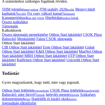
A számoláshoz szükséges fogalmak röviden.
THM jelentése
JTM szabály 2026
Mennyi hitelt
magyarázat
korlát
kaphatok?
Fix vagy változó kamat?
becslés
útmutató
Kamatperiódusok
Hitelbírálat
mi mit jelent
tipikus hibák
Összes kalkulátor
Támogatás
Kalkulátorok
Összes támogatás megtekintése
Otthon Start lakáshitel
CSOK Plusz
Babaváró
Munkáshitel
Falusi CSOK támogatás
Otthon Start lakáshitel
CIB Otthon Start lakáshitel
Erste Otthon Start lakáshitel
Gránit
Otthon Start lakáshitel
K&H Otthon Start lakáshitel
MagNet Otthon
Start lakáshitel
MBH Otthon Start lakáshitel
OTP Otthon Start
lakáshitel
Raiffeisen Otthon Start lakáshitel
Unicredit Otthon Start
lakáshitel
Tudástár
Gyors magyarázatok, hogy tudd, mire vagy jogosult.
Otthon Start feltételek
CSOK Plusz feltételek
jogosultság
összefoglaló
Babaváró: mire figyelj?
Igénylés menete
Szükséges
tippek
lépések
dokumentumok
Határidők és kizáró okok
lista
fontos
Jogosultság ellenőrzése