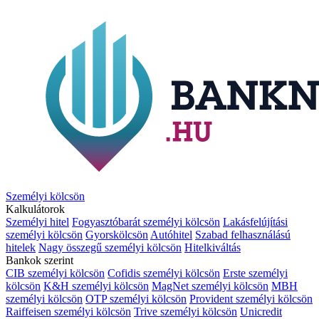
Személyi kölcsön
Kalkulátorok
Személyi hitel
Fogyasztóbarát személyi kölcsön
Lakásfelújítási
személyi kölcsön
Gyorskölcsön
Autóhitel
Szabad felhasználású
hitelek
Nagy összegű személyi kölcsön
Hitelkiváltás
Bankok szerint
CIB személyi kölcsön
Cofidis személyi kölcsön
Erste személyi
kölcsön
K&H személyi kölcsön
MagNet személyi kölcsön
MBH
személyi kölcsön
OTP személyi kölcsön
Provident személyi kölcsön
Raiffeisen személyi kölcsön
Trive személyi kölcsön
Unicredit