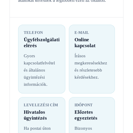
adatokat keresnek a legtöbben ezen az oldalon.
TELEFON
E-MAIL
Ügyfélszolgálati
Online
elérés
kapcsolat
Gyors
Írásos
kapcsolatfelvétel
megkeresésekhez
és általános
és részletesebb
ügyintézési
kérdésekhez.
információk.
LEVELEZÉSI CÍM
IDŐPONT
Hivatalos
Előzetes
ügyintézés
egyeztetés
Ha postai úton
Bizonyos