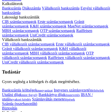
Kalkulátorok
Bankszámla
Diákszámla
Vállalkozói bankszámla
Egyéni vállalkozói
bankszámla
Lakossági bankszámlák
CIB számlacsomagok
Erste számlacsomagok
Gránit
számlacsomagok
K&H számlacsomagok
MagNet számlacsomagok
MBH számlacsomagok
OTP számlacsomagok
Raiffeisen
számlacsomagok
UniCredit számlacsomagok
Vállalkozói bankszámlák
CIB vállalkozói számlacsomagok
Erste vállalkozói számlacsomagok
Gránit vállalkozói számlacsomagok
K&H vállalkozói
számlacsomagok
MBH vállalkozói számlacsomagok
OTP
vállalkozói számlacsomagok
Raiffeisen vállalkozói számlacsomagok
UniCredit vállalkozói számlacsomagok
Tudástár
Gyors segítség a költségek és díjak megértéséhez.
Bankszámla költségek
Ingyenes számlavezetés
magyarázat
feltételek
Utalási díjak
Bankkártya díjak
IBAN /
mire figyelj
összevetés
utalás
Számlaváltás menete
gyakori kérdés
lépések
Számla összehasonlító
Biztosítás