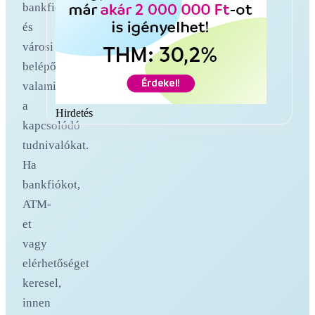
bankfiókokat
és
városi
belépőoldalakat,
valamint
a
Hirdetés
kapcsolódó
tudnivalókat.
Ha
bankfiókot,
ATM-
et
vagy
elérhetőséget
keresel,
innen