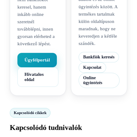
ügyintézés között. A
keresel, hanem
termékes tartalmak
inkább online
külön oldaltípuson
szeretnél
maradnak, hogy ne
továbblépni, innen
keveredjen a kétféle
gyorsan elérheted a
szándék.
következő lépést.
Bankfiók keresés
Ügyfélportál
Kapcsolat
Hivatalos
Online
oldal
ügyintézés
Kapcsolódó cikkek
Kapcsolódó tudnivalók