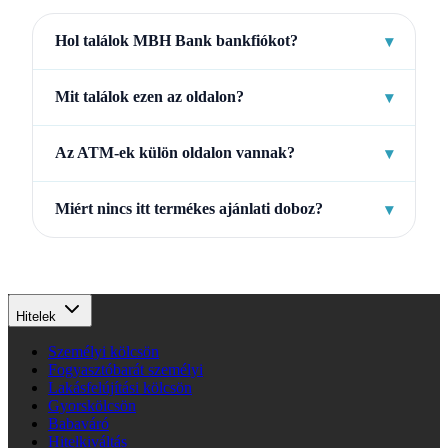
Hol találok MBH Bank bankfiókot?
▾
Mit találok ezen az oldalon?
▾
Az ATM-ek külön oldalon vannak?
▾
Miért nincs itt termékes ajánlati doboz?
▾
Hitelek
Személyi kölcsön
Fogyasztóbarát személyi
Lakásfelújítási kölcsön
Gyorskölcsön
Babaváró
Hitelkiváltás