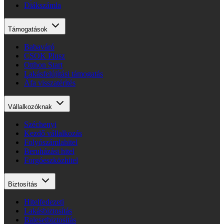
Diákszámla
Támogatások
Babaváró
CSOK Plusz
Otthon Start
Lakásfelújítási támogatás
Áfa visszatérítés
Vállalkozóknak
Széchenyi
Kezdő vállalkozás
Folyószámlahitel
Beruházási hitel
Forgóeszközhitel
Biztosítás
Hitelfedezeti
Lakásbiztosítás
Balesetbiztosítás