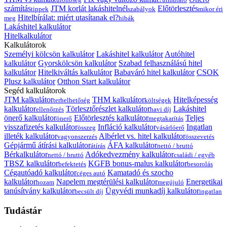
számítás
JTM korlát lakáshitelnél
Előtörlesztés
tippek
szabályok
mikor éri
Hitelbírálat: miért utasítanak el?
meg
hibák
Lakáshitel kalkulátor
Hitelkalkulátor
Kalkulátorok
Személyi kölcsön kalkulátor
Lakáshitel kalkulátor
Autóhitel
kalkulátor
Gyorskölcsön kalkulátor
Szabad felhasználású hitel
kalkulátor
Hitelkiváltás kalkulátor
Babaváró hitel kalkulátor
CSOK
Plusz kalkulátor
Otthon Start kalkulátor
Segéd kalkulátorok
JTM kalkulátor
THM kalkulátor
Hitelképesség
terhelhetőség
költségek
kalkulátor
Törlesztőrészlet kalkulátor
Lakáshitel
ellenőrzés
havi díj
önerő kalkulátor
Előtörlesztés kalkulátor
Teljes
önerő
megtakarítás
visszafizetés kalkulátor
Infláció kalkulátor
Ingatlan
összeg
vásárlóerő
illeték kalkulátor
Albérlet vs. hitel kalkulátor
vagyonszerzés
összevetés
Gépjármű átírási kalkulátor
ÁFA kalkulátor
átírás
nettó / bruttó
Bérkalkulátor
Adókedvezmény kalkulátor
nettó / bruttó
családi / egyéb
TBSZ kalkulátor
KGFB bonus-malus kalkulátor
befektetés
besorolás
Cégautóadó kalkulátor
Kamatadó és szocho
céges autó
kalkulátor
Napelem megtérülési kalkulátor
Energetikai
hozam
megújuló
tanúsítvány kalkulátor
Ügyvédi munkadíj kalkulátor
becsült díj
ingatlan
Tudástár