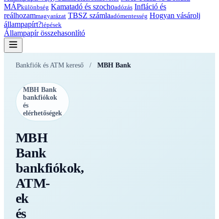
MÁP
Kamatadó és szocho
Infláció és
különbség
adózás
reálhozam
TBSZ számla
Hogyan vásárolj
magyarázat
adómentesség
állampapírt?
lépések
Állampapír összehasonlító
Bankfiók és ATM kereső
/
MBH Bank
MBH Bank
bankfiókok
és
elérhetőségek
MBH
Bank
bankfiókok,
ATM-
ek
és