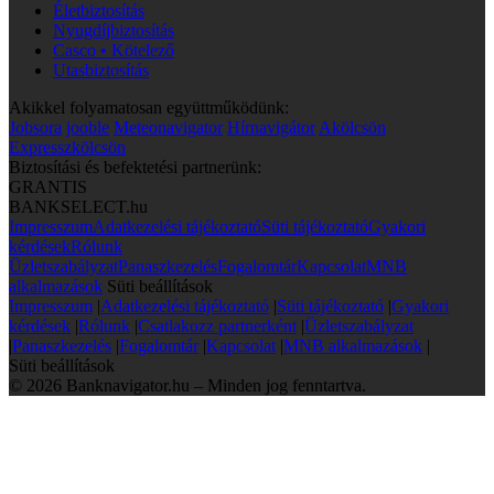
Életbiztosítás
Nyugdíjbiztosítás
Casco • Kötelező
Utasbiztosítás
Akikkel folyamatosan együttműködünk:
Jobsora
jooble
Meteonavigator
Hírnavigátor
Akölcsön
Expresszkölcsön
Biztosítási és befektetési partnerünk:
GRANTIS
BANKSELECT.hu
Impresszum
Adatkezelési tájékoztató
Süti tájékoztató
Gyakori
kérdések
Rólunk
Üzletszabályzat
Panaszkezelés
Fogalomtár
Kapcsolat
MNB
alkalmazások
Süti beállítások
Impresszum
|
Adatkezelési tájékoztató
|
Süti tájékoztató
|
Gyakori
kérdések
|
Rólunk
|
Csatlakozz partnerként
|
Üzletszabályzat
|
Panaszkezelés
|
Fogalomtár
|
Kapcsolat
|
MNB alkalmazások
|
Süti beállítások
© 2026 Banknavigator.hu – Minden jog fenntartva.