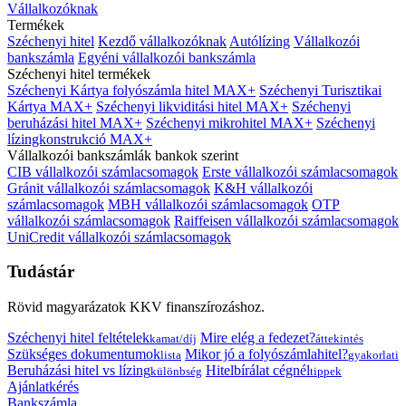
Vállalkozóknak
Termékek
Széchenyi hitel
Kezdő vállalkozóknak
Autólízing
Vállalkozói
bankszámla
Egyéni vállalkozói bankszámla
Széchenyi hitel termékek
Széchenyi Kártya folyószámla hitel MAX+
Széchenyi Turisztikai
Kártya MAX+
Széchenyi likviditási hitel MAX+
Széchenyi
beruházási hitel MAX+
Széchenyi mikrohitel MAX+
Széchenyi
lízingkonstrukció MAX+
Vállalkozói bankszámlák bankok szerint
CIB vállalkozói számlacsomagok
Erste vállalkozói számlacsomagok
Gránit vállalkozói számlacsomagok
K&H vállalkozói
számlacsomagok
MBH vállalkozói számlacsomagok
OTP
vállalkozói számlacsomagok
Raiffeisen vállalkozói számlacsomagok
UniCredit vállalkozói számlacsomagok
Tudástár
Rövid magyarázatok KKV finanszírozáshoz.
Széchenyi hitel feltételek
Mire elég a fedezet?
kamat/díj
áttekintés
Szükséges dokumentumok
Mikor jó a folyószámlahitel?
lista
gyakorlati
Beruházási hitel vs lízing
Hitelbírálat cégnél
különbség
tippek
Ajánlatkérés
Bankszámla