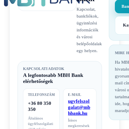
Ban
Kapcsolat,
bankfiókok,
ügyintézési
Ka
információk
és városi
belépőoldalak
egy helyen.
MIRE 
Ha MBH
KAPCSOLATI ADATOK
hivatalo
A legfontosabb MBH Bank
gyorsan
elérhetőségek
mail cí
városi 
TELEFONSZÁM
E-MAIL
tartalm
ugyfelszol
+36 80 350
ide, hog
galat@mb
350
maradjo
hbank.hu
Általános
Írásos
ügyfélszolgálati
megkeresések