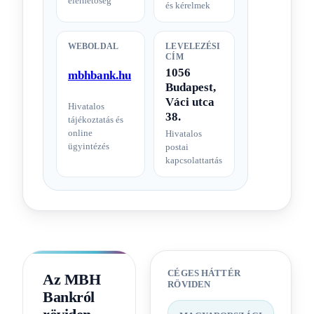
elérhetőség
és kérelmek
WEBOLDAL
LEVELEZÉSI
CÍM
1056
mbhbank.hu
Budapest,
Váci utca
Hivatalos
38.
tájékoztatás és
online
Hivatalos
ügyintézés
postai
kapcsolattartás
CÉGES HÁTTÉR
Az MBH
RÖVIDEN
Bankról