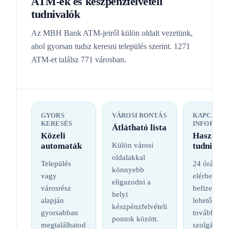
ATM-ek és készpénzfelvételi
tudnivalók
Az MBH Bank ATM-jeiről külön oldalt vezetünk,
ahol gyorsan tudsz keresni település szerint. 1271
ATM-et találsz 771 városban.
GYORS
VÁROSI BONTÁS
KAPCSOL
KERESÉS
INFORMÁC
Átlátható lista
Közeli
Hasznos
automaták
Külön városi
tudnival
oldalakkal
Település
24 órás
könnyebb
vagy
elérhetőség
eligazodni a
városrész
befizetési
helyi
alapján
lehetőség é
készpénzfelvételi
gyorsabban
további
pontok között.
megtalálhatod
szolgáltatá