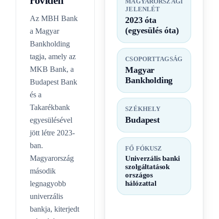
röviden
MAGYARORSZÁGI
JELENLÉT
Az MBH Bank
2023 óta
(egyesülés óta)
a Magyar
Bankholding
tagja, amely az
CSOPORTTAGSÁG
MKB Bank, a
Magyar
Bankholding
Budapest Bank
és a
Takarékbank
SZÉKHELY
Budapest
egyesülésével
jött létre 2023-
ban.
FŐ FÓKUSZ
Magyarország
Univerzális banki
szolgáltatások
második
országos
legnagyobb
hálózattal
univerzális
bankja, kiterjedt