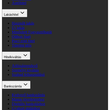
Autóhitel
Lakáshitel
Használt lakás
Új lakás
Minősített Fogyasztóbarát
Otthon Start
Piaci zöld hitel
Türelmi idős
Hitelkiváltás
Adósságrendező
Személyi kiváltás
Szabad felhasználású
Bankszámla
Kedvező bankszámla
Magas jövedelemhez
Digitális bankoláshoz
Gyakori utaláshoz