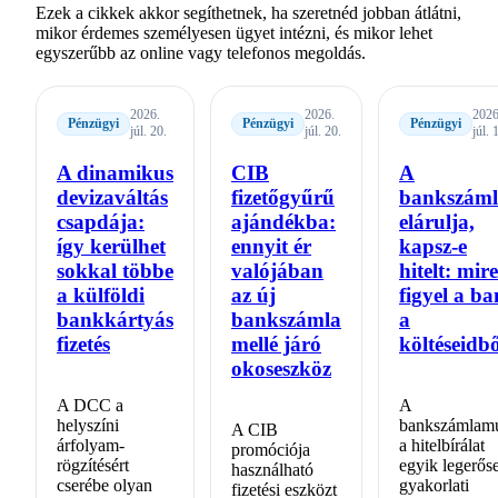
Ezek a cikkek akkor segíthetnek, ha szeretnéd jobban átlátni,
mikor érdemes személyesen ügyet intézni, és mikor lehet
egyszerűbb az online vagy telefonos megoldás.
2026.
2026.
2026
Pénzügyi
Pénzügyi
Pénzügyi
júl. 20.
júl. 20.
júl. 
A dinamikus
CIB
A
devizaváltás
fizetőgyűrű
bankszám
csapdája:
ajándékba:
elárulja,
így kerülhet
ennyit ér
kapsz-e
sokkal többe
valójában
hitelt: mire
a külföldi
az új
figyel a b
bankkártyás
bankszámla
a
fizetés
mellé járó
költéseidb
okoseszköz
A DCC a
A
helyszíni
bankszámlamú
A CIB
árfolyam-
a hitelbírálat
promóciója
rögzítésért
egyik legerős
használható
cserébe olyan
gyakorlati
fizetési eszközt