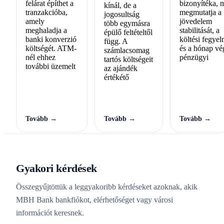
felárat építhet a
bizonyítéka, 
kínál, de a
tranzakcióba,
megmutatja a
jogosultság
amely
jövedelem
több egymásra
meghaladja a
stabilitását, a
épülő feltételtől
banki konverzió
költési fegyel
függ. A
költségét. ATM-
és a hónap vé
számlacsomag
nél ehhez
pénzügyi
tartós költségeit
további üzemelt
az ajándék
értékétő
Tovább →
Tovább →
Tovább →
Gyakori kérdések
Összegyűjtöttük a leggyakoribb kérdéseket azoknak, akik
MBH Bank bankfiókot, elérhetőséget vagy városi
információt keresnek.