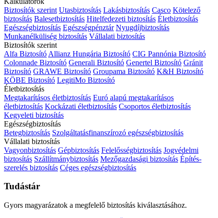
Kalkulátorok
Biztosítók szerint
Utasbiztosítás
Lakásbiztosítás
Casco
Kötelező
biztosítás
Balesetbiztosítás
Hitelfedezeti biztosítás
Életbiztosítás
Egészségbiztosítás
Egészségpénztár
Nyugdíjbiztosítás
Munkanélküliség biztosítás
Vállalati biztosítás
Biztosítók szerint
Alfa Biztosító
Allianz Hungária Biztosító
CIG Pannónia Biztosító
Colonnade Biztosító
Generali Biztosító
Genertel Biztosító
Gránit
Biztosító
GRAWE Biztosító
Groupama Biztosító
K&H Biztosító
KÖBE Biztosító
LegitiMo Biztosító
Életbiztosítás
Megtakarításos életbiztosítás
Euró alapú megtakarításos
életbiztosítás
Kockázati életbiztosítás
Csoportos életbiztosítás
Kegyeleti biztosítás
Egészségbiztosítás
Betegbiztosítás
Szolgáltatásfinanszírozó egészségbiztosítás
Vállalati biztosítás
Vagyonbiztosítás
Gépbiztosítás
Felelősségbiztosítás
Jogvédelmi
biztosítás
Szállítmánybiztosítás
Mezőgazdasági biztosítás
Építés-
szerelés biztosítás
Céges egészségbiztosítás
Tudástár
Gyors magyarázatok a megfelelő biztosítás kiválasztásához.