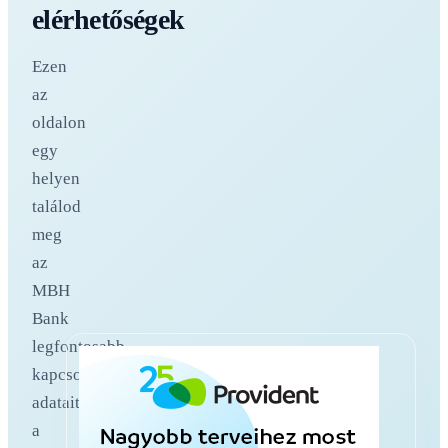
elérhetőségek
Ezen
az
oldalon
egy
helyen
találod
meg
az
MBH
Bank
legfontosabb
kapcsolati
adatait,
a