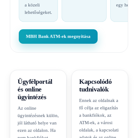
a közeli
egy helyen
lehetőségeket.
MBH Bank ATM-ek megnyitása
Ügyfélportál
Kapcsolódó
és online
tudnivalók
ügyintézés
Ennek az oldalnak a
fő célja az eligazítás
Az online
a bankfiókok, az
ügyintézésnek külön,
ATM-ek, a városi
jól látható helye van
oldalak, a kapcsolati
ezen az oldalon. Ha
adatok és az online
nem bankfiókot