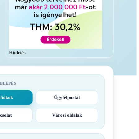
Hirdetés
BLÉPÉS
fiókok
Ügyfélportál
csolat
Városi oldalak