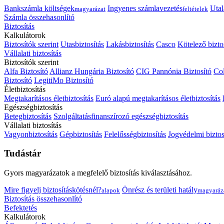
Bankszámla költségek
Ingyenes számlavezetés
Utal
magyarázat
feltételek
Számla összehasonlító
Biztosítás
Kalkulátorok
Biztosítók szerint
Utasbiztosítás
Lakásbiztosítás
Casco
Kötelező bizto
Vállalati biztosítás
Biztosítók szerint
Alfa Biztosító
Allianz Hungária Biztosító
CIG Pannónia Biztosító
Col
Biztosító
LegitiMo Biztosító
Életbiztosítás
Megtakarításos életbiztosítás
Euró alapú megtakarításos életbiztosítás
Egészségbiztosítás
Betegbiztosítás
Szolgáltatásfinanszírozó egészségbiztosítás
Vállalati biztosítás
Vagyonbiztosítás
Gépbiztosítás
Felelősségbiztosítás
Jogvédelmi biztos
Tudástár
Gyors magyarázatok a megfelelő biztosítás kiválasztásához.
Mire figyelj biztosításkötésnél?
Önrész és területi hatály
alapok
magyaráz
Biztosítás összehasonlító
Befektetés
Kalkulátorok