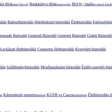
ási díjak
Bankkártya díjak
IBAN / utalás
mire figyelj
összevetés
gyakori kérd
sítás
Balesetbiztosítás
Hitelfedezeti biztosítás
Életbiztosítás
Egészségbiz
onnade Biztosító
Generali Biztosító
Genertel Biztosító
Gránit Biztosító
Kockázati életbiztosítás
Csoportos életbiztosítás
Kegyeleti biztosítás
ítás
Szállítmánybiztosítás
Mezőgazdasági biztosítás
Építés-szerelés bizt
Kárrendezés menete
KGFB vs Casco
Életbiztosítás 
at
lépések
különbség