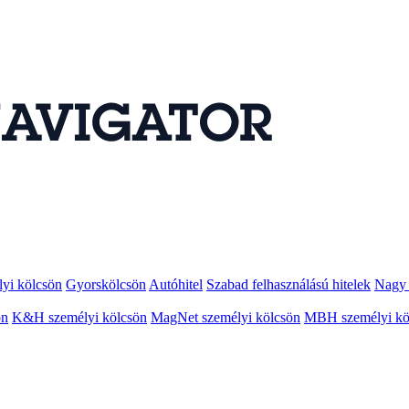
lyi kölcsön
Gyorskölcsön
Autóhitel
Szabad felhasználású hitelek
Nagy 
ön
K&H személyi kölcsön
MagNet személyi kölcsön
MBH személyi kö