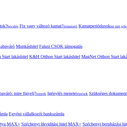
tok?
Fix vagy változó kamat?
Kamatperiódusok
becslés
útmutató
mi mit jele
abaváró
Munkáshitel
Falusi CSOK támogatás
 Start lakáshitel
K&H Otthon Start lakáshitel
MagNet Otthon Start laká
aváró: mire figyelj?
Igénylés menete
Szükséges dokumen
tippek
lépések
ámla
Egyéni vállalkozói bankszámla
Kártya MAX+
Széchenyi likviditási hitel MAX+
Széchenyi beruházási h