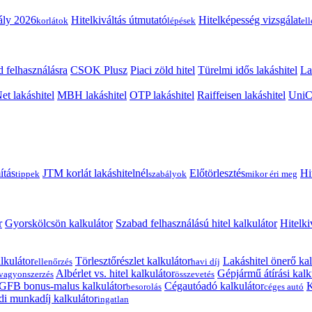
ály 2026
Hitelkiváltás útmutató
Hitelképesség vizsgálat
korlátok
lépések
el
 felhasználásra
CSOK Plusz
Piaci zöld hitel
Türelmi idős lakáshitel
La
t lakáshitel
MBH lakáshitel
OTP lakáshitel
Raiffeisen lakáshitel
UniCr
ítás
JTM korlát lakáshitelnél
Előtörlesztés
Hi
tippek
szabályok
mikor éri meg
r
Gyorskölcsön kalkulátor
Szabad felhasználású hitel kalkulátor
Hitelki
lkulátor
Törlesztőrészlet kalkulátor
Lakáshitel önerő kal
ellenőrzés
havi díj
Albérlet vs. hitel kalkulátor
Gépjármű átírási kalk
vagyonszerzés
összevetés
GFB bonus-malus kalkulátor
Cégautóadó kalkulátor
K
besorolás
céges autó
i munkadíj kalkulátor
ingatlan