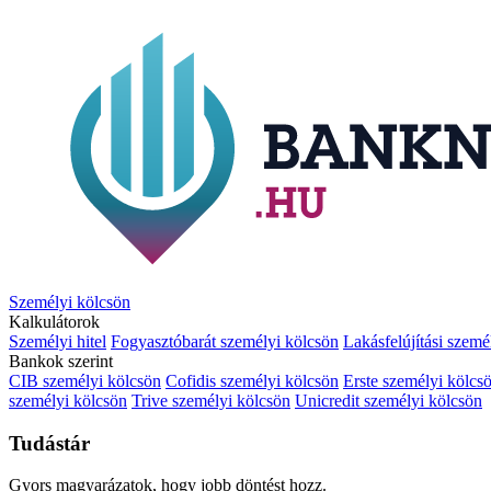
Személyi kölcsön
Kalkulátorok
Személyi hitel
Fogyasztóbarát személyi kölcsön
Lakásfelújítási szemé
Bankok szerint
CIB személyi kölcsön
Cofidis személyi kölcsön
Erste személyi kölcs
személyi kölcsön
Trive személyi kölcsön
Unicredit személyi kölcsön
Tudástár
Gyors magyarázatok, hogy jobb döntést hozz.