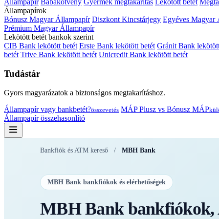
Állampapír
Babakötvény
Gyermek megtakarítás
Lekötött betét
Megtak
Állampapírok
Bónusz Magyar Állampapír
Diszkont Kincstárjegy
Egyéves Magyar 
Prémium Magyar Állampapír
Lekötött betét bankok szerint
CIB Bank lekötött betét
Erste Bank lekötött betét
Gránit Bank lekötött
betét
Trive Bank lekötött betét
Unicredit Bank lekötött betét
Tudástár
Gyors magyarázatok a biztonságos megtakarításhoz.
Állampapír vagy bankbetét?
MÁP Plusz vs Bónusz MÁP
összevetés
kül
Állampapír összehasonlító
Bankfiók és ATM kereső
/
MBH Bank
MBH Bank bankfiókok és elérhetőségek
MBH Bank bankfiókok, A