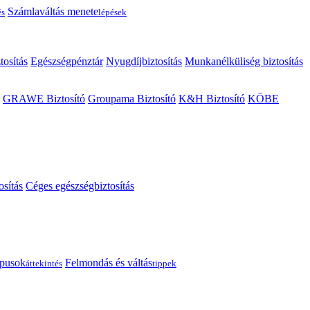
Számlaváltás menete
és
lépések
tosítás
Egészségpénztár
Nyugdíjbiztosítás
Munkanélküliség biztosítás
GRAWE Biztosító
Groupama Biztosító
K&H Biztosító
KÖBE
osítás
Céges egészségbiztosítás
típusok
Felmondás és váltás
áttekintés
tippek