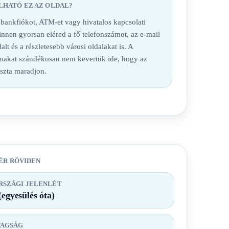
LHATÓ EZ AZ OLDAL?
nkfiókot, ATM-et vagy hivatalos kapcsolati
 innen gyorsan eléred a fő telefonszámot, az e-mail
alt és a részletesebb városi oldalakat is. A
lmakat szándékosan nem kevertük ide, hogy az
iszta maradjon.
ÉR RÖVIDEN
SZÁGI JELENLÉT
(egyesülés óta)
TAGSÁG