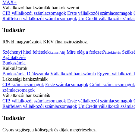
MAX+
Vállalkozói bankszámlák bankok szerint
CIB vállalkozói számlacsomagok
Erste vállalkozói számlacsomagok
Raiffeisen vállalkozói számlacsomagok
UniCredit vállalkozói száml
Tudástár
Rövid magyarázatok KKV finanszírozáshoz.
Széchenyi hitel feltételek
Mire elég a fedezet?
Szüks
kamat/díj
áttekintés
Ajánlatkérés
Bankszámla
Kalkulátorok
Bankszámla
Diákszámla
Vállalkozói bankszámla
Egyéni vállalkozói
Lakossági bankszámlák
CIB számlacsomagok
Erste számlacsomagok
Gránit számlacsomagok
számlacsomagok
Vállalkozói bankszámlák
CIB vállalkozói számlacsomagok
Erste vállalkozói számlacsomagok
Raiffeisen vállalkozói számlacsomagok
UniCredit vállalkozói száml
Tudástár
Gyors segítség a költségek és díjak megértéséhez.