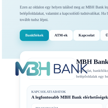
Ezen az oldalon egy helyen találod meg az MBH Bank legf
belépőoldalakat, valamint a kapcsolódó tudnivalókat. Ha 
tovább tudsz lépni.
Bankfiókok
ATM-ek
Kapcsolat
Ü
MBH Ban
Kapcsolat, bankfióko
belépőoldalak egy he
KAPCSOLATI ADATOK
A legfontosabb MBH Bank elérhetőségek