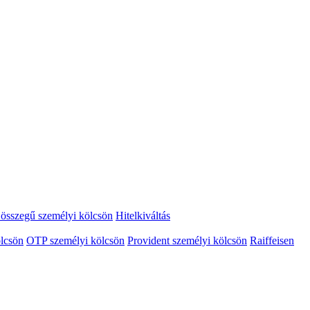
összegű személyi kölcsön
Hitelkiváltás
lcsön
OTP személyi kölcsön
Provident személyi kölcsön
Raiffeisen