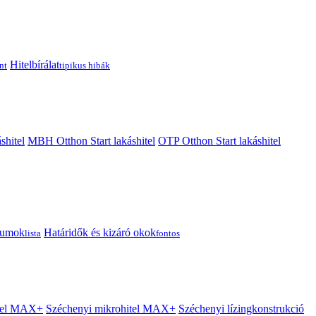
Hitelbírálat
nt
tipikus hibák
shitel
MBH Otthon Start lakáshitel
OTP Otthon Start lakáshitel
tumok
Határidők és kizáró okok
lista
fontos
itel MAX+
Széchenyi mikrohitel MAX+
Széchenyi lízingkonstrukció