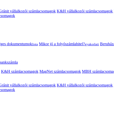
Gránit vállalkozói számlacsomagok
K&H vállalkozói számlacsomagok
acsomagok
éges dokumentumok
Mikor jó a folyószámlahitel?
Beruházás
lista
gyakorlati
 bankszámla
K&H számlacsomagok
MagNet számlacsomagok
MBH számlacsoma
Gránit vállalkozói számlacsomagok
K&H vállalkozói számlacsomagok
acsomagok