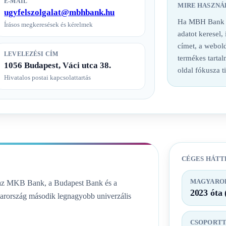
E-MAIL
MIRE HASZNÁ
ugyfelszolgalat@mbhbank.hu
Ha MBH Bank ba
Írásos megkeresések és kérelmek
adatot keresel,
címet, a webold
LEVELEZÉSI CÍM
termékes tarta
1056 Budapest, Váci utca 38.
oldal fókusza t
Hivatalos postai kapcsolattartás
CÉGES HÁTT
MAGYAROR
az MKB Bank, a Budapest Bank és a
2023 óta 
yarország második legnagyobb univerzális
CSOPORT