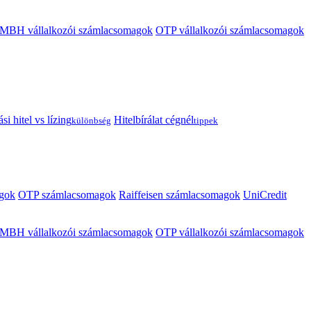
MBH vállalkozói számlacsomagok
OTP vállalkozói számlacsomagok
i hitel vs lízing
Hitelbírálat cégnél
különbség
tippek
gok
OTP számlacsomagok
Raiffeisen számlacsomagok
UniCredit
MBH vállalkozói számlacsomagok
OTP vállalkozói számlacsomagok