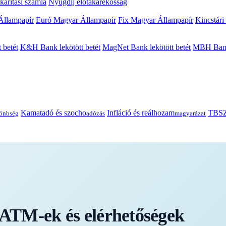
arítási számla
Nyugdíj előtakarékosság
Állampapír
Euró Magyar Állampapír
Fix Magyar Állampapír
Kincstári
 betét
K&H Bank lekötött betét
MagNet Bank lekötött betét
MBH Bank 
Kamatadó és szocho
Infláció és reálhozam
TBSZ
önbség
adózás
magyarázat
TM-ek és elérhetőségek