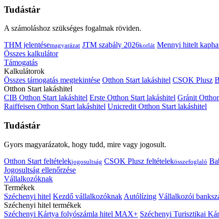
Tudástár
A számoláshoz szükséges fogalmak röviden.
THM jelentése
JTM szabály 2026
Mennyi hitelt kapha
magyarázat
korlát
Összes kalkulátor
Támogatás
Kalkulátorok
Összes támogatás megtekintése
Otthon Start lakáshitel
CSOK Plusz
B
Otthon Start lakáshitel
CIB Otthon Start lakáshitel
Erste Otthon Start lakáshitel
Gránit Otthon
Raiffeisen Otthon Start lakáshitel
Unicredit Otthon Start lakáshitel
Tudástár
Gyors magyarázatok, hogy tudd, mire vagy jogosult.
Otthon Start feltételek
CSOK Plusz feltételek
Bab
jogosultság
összefoglaló
Jogosultság ellenőrzése
Vállalkozóknak
Termékek
Széchenyi hitel
Kezdő vállalkozóknak
Autólízing
Vállalkozói banksz
Széchenyi hitel termékek
Széchenyi Kártya folyószámla hitel MAX+
Széchenyi Turisztikai 