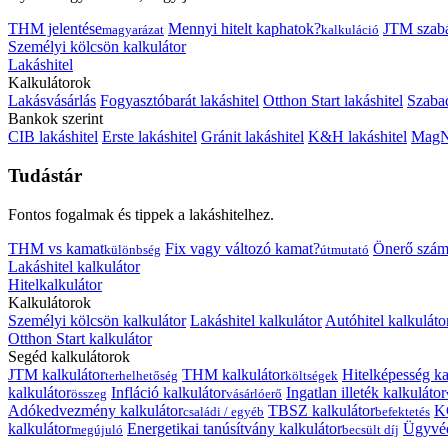
THM jelentése
Mennyi hitelt kaphatok?
JTM szab
magyarázat
kalkuláció
Személyi kölcsön kalkulátor
Lakáshitel
Kalkulátorok
Lakásvásárlás
Fogyasztóbarát lakáshitel
Otthon Start lakáshitel
Szabad
Bankok szerint
CIB lakáshitel
Erste lakáshitel
Gránit lakáshitel
K&H lakáshitel
MagNe
Tudástár
Fontos fogalmak és tippek a lakáshitelhez.
THM vs kamat
Fix vagy változó kamat?
Önerő szám
különbség
útmutató
Lakáshitel kalkulátor
Hitelkalkulátor
Kalkulátorok
Személyi kölcsön kalkulátor
Lakáshitel kalkulátor
Autóhitel kalkuláto
Otthon Start kalkulátor
Segéd kalkulátorok
JTM kalkulátor
THM kalkulátor
Hitelképesség ka
terhelhetőség
költségek
kalkulátor
Infláció kalkulátor
Ingatlan illeték kalkulátor
összeg
vásárlóerő
Adókedvezmény kalkulátor
TBSZ kalkulátor
K
családi / egyéb
befektetés
kalkulátor
Energetikai tanúsítvány kalkulátor
Ügyvéd
megújuló
becsült díj