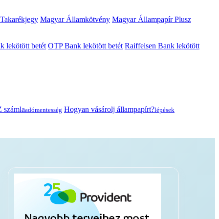
 Takarékjegy
Magyar Államkötvény
Magyar Állampapír Plusz
lekötött betét
OTP Bank lekötött betét
Raiffeisen Bank lekötött
 számla
Hogyan vásárolj állampapírt?
adómentesség
lépések