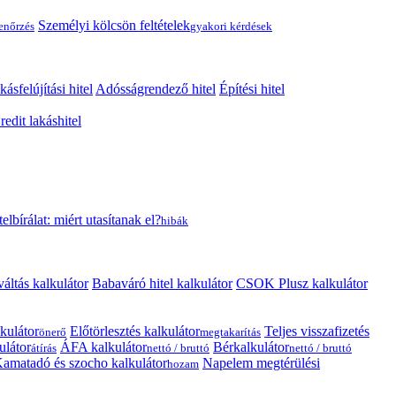
Személyi kölcsön feltételek
lenőrzés
gyakori kérdések
kásfelújítási hitel
Adósságrendező hitel
Építési hitel
edit lakáshitel
telbírálat: miért utasítanak el?
hibák
váltás kalkulátor
Babaváró hitel kalkulátor
CSOK Plusz kalkulátor
kulátor
Előtörlesztés kalkulátor
Teljes visszafizetés
önerő
megtakarítás
ulátor
ÁFA kalkulátor
Bérkalkulátor
átírás
nettó / bruttó
nettó / bruttó
amatadó és szocho kalkulátor
Napelem megtérülési
hozam