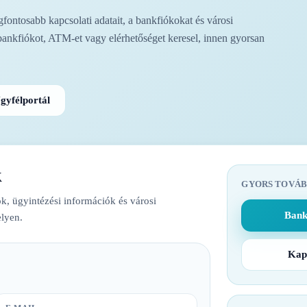
ontosabb kapcsolati adatait, a bankfiókokat és városi
bankfiókot, ATM-et vagy elérhetőséget keresel, innen gyorsan
gyfélportál
k
GYORS TOVÁB
k, ügyintézési információk és városi
Bank
lyen.
Kap