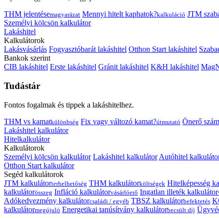
THM jelentése
Mennyi hitelt kaphatok?
JTM szab
magyarázat
kalkuláció
Személyi kölcsön kalkulátor
Lakáshitel
Kalkulátorok
Lakásvásárlás
Fogyasztóbarát lakáshitel
Otthon Start lakáshitel
Szabad
Bankok szerint
CIB lakáshitel
Erste lakáshitel
Gránit lakáshitel
K&H lakáshitel
MagNe
Tudástár
Fontos fogalmak és tippek a lakáshitelhez.
THM vs kamat
Fix vagy változó kamat?
Önerő szám
különbség
útmutató
Lakáshitel kalkulátor
Hitelkalkulátor
Kalkulátorok
Személyi kölcsön kalkulátor
Lakáshitel kalkulátor
Autóhitel kalkuláto
Otthon Start kalkulátor
Segéd kalkulátorok
JTM kalkulátor
THM kalkulátor
Hitelképesség ka
terhelhetőség
költségek
kalkulátor
Infláció kalkulátor
Ingatlan illeték kalkulátor
összeg
vásárlóerő
Adókedvezmény kalkulátor
TBSZ kalkulátor
K
családi / egyéb
befektetés
kalkulátor
Energetikai tanúsítvány kalkulátor
Ügyvéd
megújuló
becsült díj