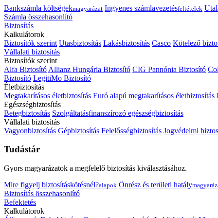
Bankszámla költségek
Ingyenes számlavezetés
Utal
magyarázat
feltételek
Számla összehasonlító
Biztosítás
Kalkulátorok
Biztosítók szerint
Utasbiztosítás
Lakásbiztosítás
Casco
Kötelező bizto
Vállalati biztosítás
Biztosítók szerint
Alfa Biztosító
Allianz Hungária Biztosító
CIG Pannónia Biztosító
Col
Biztosító
LegitiMo Biztosító
Életbiztosítás
Megtakarításos életbiztosítás
Euró alapú megtakarításos életbiztosítás
Egészségbiztosítás
Betegbiztosítás
Szolgáltatásfinanszírozó egészségbiztosítás
Vállalati biztosítás
Vagyonbiztosítás
Gépbiztosítás
Felelősségbiztosítás
Jogvédelmi biztos
Tudástár
Gyors magyarázatok a megfelelő biztosítás kiválasztásához.
Mire figyelj biztosításkötésnél?
Önrész és területi hatály
alapok
magyaráz
Biztosítás összehasonlító
Befektetés
Kalkulátorok