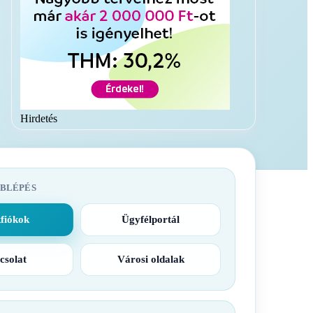
Hirdetés
BLÉPÉS
fiókok
Ügyfélportál
csolat
Városi oldalak