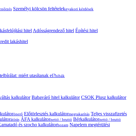
Személyi kölcsön feltételek
lenőrzés
gyakori kérdések
kásfelújítási hitel
Adósságrendező hitel
Építési hitel
edit lakáshitel
telbírálat: miért utasítanak el?
hibák
váltás kalkulátor
Babaváró hitel kalkulátor
CSOK Plusz kalkulátor
kulátor
Előtörlesztés kalkulátor
Teljes visszafizetés
önerő
megtakarítás
ulátor
ÁFA kalkulátor
Bérkalkulátor
átírás
nettó / bruttó
nettó / bruttó
amatadó és szocho kalkulátor
Napelem megtérülési
hozam