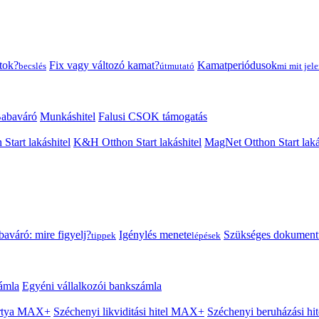
tok?
Fix vagy változó kamat?
Kamatperiódusok
becslés
útmutató
mi mit jele
abaváró
Munkáshitel
Falusi CSOK támogatás
 Start lakáshitel
K&H Otthon Start lakáshitel
MagNet Otthon Start laká
aváró: mire figyelj?
Igénylés menete
Szükséges dokumen
tippek
lépések
ámla
Egyéni vállalkozói bankszámla
Kártya MAX+
Széchenyi likviditási hitel MAX+
Széchenyi beruházási h