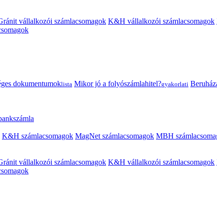
Gránit vállalkozói számlacsomagok
K&H vállalkozói számlacsomagok
acsomagok
éges dokumentumok
Mikor jó a folyószámlahitel?
Beruházás
lista
gyakorlati
 bankszámla
K&H számlacsomagok
MagNet számlacsomagok
MBH számlacsoma
Gránit vállalkozói számlacsomagok
K&H vállalkozói számlacsomagok
acsomagok