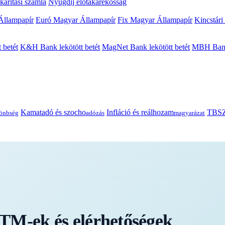
arítási számla
Nyugdíj előtakarékosság
Állampapír
Euró Magyar Állampapír
Fix Magyar Állampapír
Kincstári
 betét
K&H Bank lekötött betét
MagNet Bank lekötött betét
MBH Bank 
Kamatadó és szocho
Infláció és reálhozam
TBSZ
önbség
adózás
magyarázat
TM-ek és elérhetőségek