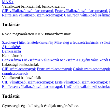
MAX+
Vállalkozói bankszámlák bankok szerint
CIB vállalkozói számlacsomagok
Erste vállalkozói számlacsomagok
Raiffeisen vállalkozói számlacsomagok
UniCredit vállalkozói száml
Tudástár
Rövid magyarázatok KKV finanszírozáshoz.
Széchenyi hitel feltételek
Mire elég a fedezet?
Szüks
kamat/díj
áttekintés
Ajánlatkérés
Bankszámla
Kalkulátorok
Bankszámla
Diákszámla
Vállalkozói bankszámla
Egyéni vállalkozói
Lakossági bankszámlák
CIB számlacsomagok
Erste számlacsomagok
Gránit számlacsomagok
számlacsomagok
Vállalkozói bankszámlák
CIB vállalkozói számlacsomagok
Erste vállalkozói számlacsomagok
Raiffeisen vállalkozói számlacsomagok
UniCredit vállalkozói száml
Tudástár
Gyors segítség a költségek és díjak megértéséhez.