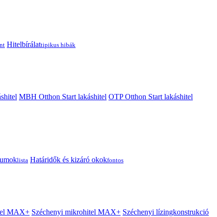
Hitelbírálat
nt
tipikus hibák
shitel
MBH Otthon Start lakáshitel
OTP Otthon Start lakáshitel
tumok
Határidők és kizáró okok
lista
fontos
itel MAX+
Széchenyi mikrohitel MAX+
Széchenyi lízingkonstrukció