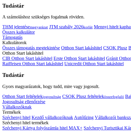
Tudástár
A számoláshoz szükséges fogalmak röviden.
THM jelentése
JTM szabály 2026
Mennyi hitelt kapha
magyarázat
korlát
Összes kalkulátor
Támogatás
Kalkulátorok
Összes támogatás megtekintése
Otthon Start lakáshitel
CSOK Plusz
B
Otthon Start lakáshitel
CIB Otthon Start lakáshitel
Erste Otthon Start lakáshitel
Gránit Otthon
Raiffeisen Otthon Start lakáshitel
Unicredit Otthon Start lakáshitel
Tudástár
Gyors magyarázatok, hogy tudd, mire vagy jogosult.
Otthon Start feltételek
CSOK Plusz feltételek
Bab
jogosultság
összefoglaló
Jogosultság ellenőrzése
Vállalkozóknak
Termékek
Széchenyi hitel
Kezdő vállalkozóknak
Autólízing
Vállalkozói banksz
Széchenyi hitel termékek
Széchenyi Kártya folyószámla hitel MAX+
Széchenyi Turisztikai 