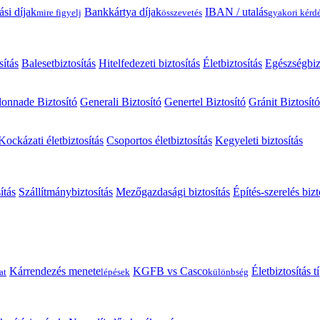
ási díjak
Bankkártya díjak
IBAN / utalás
mire figyelj
összevetés
gyakori kérd
sítás
Balesetbiztosítás
Hitelfedezeti biztosítás
Életbiztosítás
Egészségbiz
onnade Biztosító
Generali Biztosító
Genertel Biztosító
Gránit Biztosító
Kockázati életbiztosítás
Csoportos életbiztosítás
Kegyeleti biztosítás
ítás
Szállítmánybiztosítás
Mezőgazdasági biztosítás
Építés-szerelés bizt
Kárrendezés menete
KGFB vs Casco
Életbiztosítás 
at
lépések
különbség