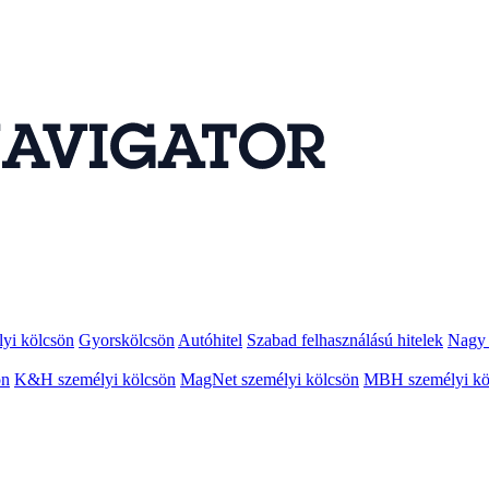
lyi kölcsön
Gyorskölcsön
Autóhitel
Szabad felhasználású hitelek
Nagy 
ön
K&H személyi kölcsön
MagNet személyi kölcsön
MBH személyi kö