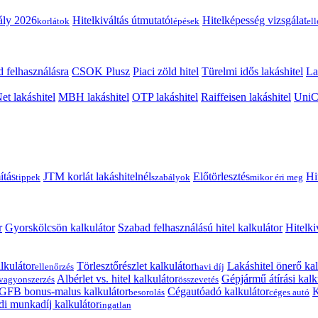
ály 2026
Hitelkiváltás útmutató
Hitelképesség vizsgálat
korlátok
lépések
el
 felhasználásra
CSOK Plusz
Piaci zöld hitel
Türelmi idős lakáshitel
La
t lakáshitel
MBH lakáshitel
OTP lakáshitel
Raiffeisen lakáshitel
UniCr
ítás
JTM korlát lakáshitelnél
Előtörlesztés
Hi
tippek
szabályok
mikor éri meg
r
Gyorskölcsön kalkulátor
Szabad felhasználású hitel kalkulátor
Hitelki
lkulátor
Törlesztőrészlet kalkulátor
Lakáshitel önerő kal
ellenőrzés
havi díj
Albérlet vs. hitel kalkulátor
Gépjármű átírási kalk
vagyonszerzés
összevetés
GFB bonus-malus kalkulátor
Cégautóadó kalkulátor
K
besorolás
céges autó
i munkadíj kalkulátor
ingatlan