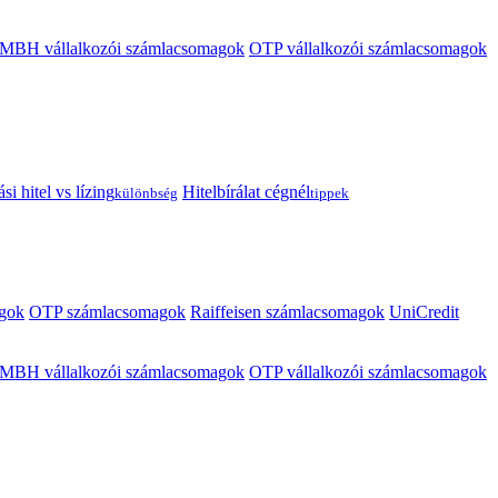
MBH vállalkozói számlacsomagok
OTP vállalkozói számlacsomagok
i hitel vs lízing
Hitelbírálat cégnél
különbség
tippek
gok
OTP számlacsomagok
Raiffeisen számlacsomagok
UniCredit
MBH vállalkozói számlacsomagok
OTP vállalkozói számlacsomagok