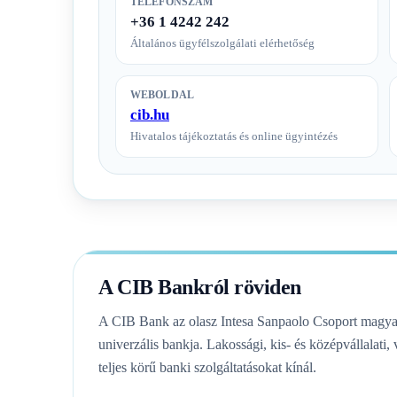
TELEFONSZÁM
+36 1 4242 242
Általános ügyfélszolgálati elérhetőség
WEBOLDAL
cib.hu
Hivatalos tájékoztatás és online ügyintézés
A CIB Bankról röviden
A CIB Bank az olasz Intesa Sanpaolo Csoport magyaro
univerzális bankja. Lakossági, kis- és középvállalati
teljes körű banki szolgáltatásokat kínál.