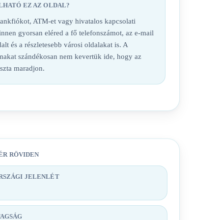
LHATÓ EZ AZ OLDAL?
nkfiókot, ATM-et vagy hivatalos kapcsolati
 innen gyorsan eléred a fő telefonszámot, az e-mail
alt és a részletesebb városi oldalakat is. A
lmakat szándékosan nem kevertük ide, hogy az
iszta maradjon.
ÉR RÖVIDEN
SZÁGI JELENLÉT
TAGSÁG