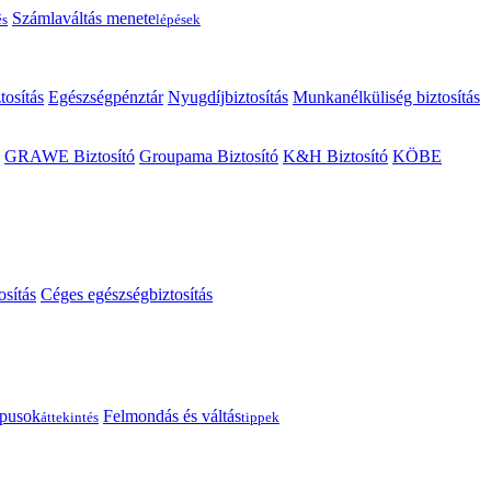
Számlaváltás menete
és
lépések
tosítás
Egészségpénztár
Nyugdíjbiztosítás
Munkanélküliség biztosítás
GRAWE Biztosító
Groupama Biztosító
K&H Biztosító
KÖBE
osítás
Céges egészségbiztosítás
típusok
Felmondás és váltás
áttekintés
tippek