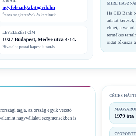
E-MAIL
MIRE HASZNÁ
ugyfelszolgalat@cib.hu
Ha CIB Bank ba
Írásos megkeresések és kérelmek
adatot keresel,
címet, a webold
LEVELEZÉSI CÍM
termékes tarta
1027 Budapest, Medve utca 4-14.
oldal fókusza t
Hivatalos postai kapcsolattartás
CÉGES HÁTT
MAGYAROR
rszági tagja, az ország egyik vezető
1979 óta
, valamint nagyvállalati szegmensekben is
CSOPORT