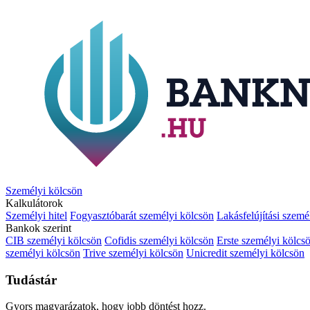
Személyi kölcsön
Kalkulátorok
Személyi hitel
Fogyasztóbarát személyi kölcsön
Lakásfelújítási szemé
Bankok szerint
CIB személyi kölcsön
Cofidis személyi kölcsön
Erste személyi kölcs
személyi kölcsön
Trive személyi kölcsön
Unicredit személyi kölcsön
Tudástár
Gyors magyarázatok, hogy jobb döntést hozz.