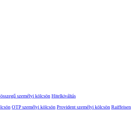
összegű személyi kölcsön
Hitelkiváltás
lcsön
OTP személyi kölcsön
Provident személyi kölcsön
Raiffeisen