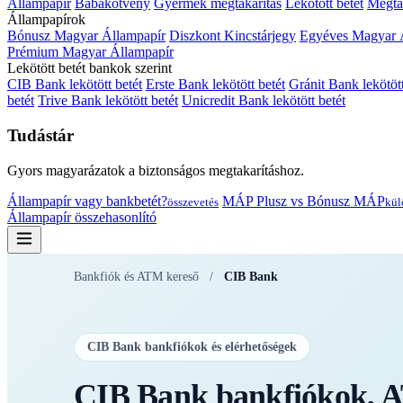
Állampapír
Babakötvény
Gyermek megtakarítás
Lekötött betét
Megtak
Állampapírok
Bónusz Magyar Állampapír
Diszkont Kincstárjegy
Egyéves Magyar 
Prémium Magyar Állampapír
Lekötött betét bankok szerint
CIB Bank lekötött betét
Erste Bank lekötött betét
Gránit Bank lekötött
betét
Trive Bank lekötött betét
Unicredit Bank lekötött betét
Tudástár
Gyors magyarázatok a biztonságos megtakarításhoz.
Állampapír vagy bankbetét?
MÁP Plusz vs Bónusz MÁP
összevetés
kül
Állampapír összehasonlító
Bankfiók és ATM kereső
/
CIB Bank
CIB Bank bankfiókok és elérhetőségek
CIB Bank bankfiókok, A