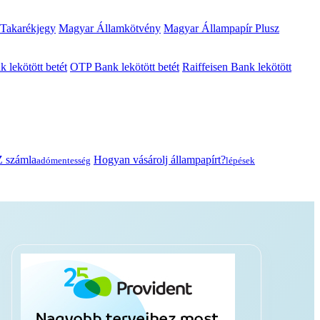
 Takarékjegy
Magyar Államkötvény
Magyar Állampapír Plusz
lekötött betét
OTP Bank lekötött betét
Raiffeisen Bank lekötött
 számla
Hogyan vásárolj állampapírt?
adómentesség
lépések