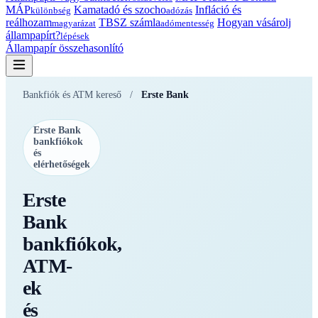
MÁP
Kamatadó és szocho
Infláció és
különbség
adózás
reálhozam
TBSZ számla
Hogyan vásárolj
magyarázat
adómentesség
állampapírt?
lépések
Állampapír összehasonlító
Bankfiók és ATM kereső
/
Erste Bank
Erste Bank
bankfiókok
és
elérhetőségek
Erste
Bank
bankfiókok,
ATM-
ek
és