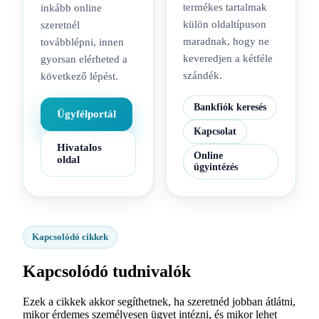
termékes tartalmak
inkább online
külön oldaltípuson
szeretnél
maradnak, hogy ne
továbblépni, innen
keveredjen a kétféle
gyorsan elérheted a
szándék.
következő lépést.
Bankfiók keresés
Ügyfélportál
Kapcsolat
Hivatalos
Online
oldal
ügyintézés
Kapcsolódó cikkek
Kapcsolódó tudnivalók
Ezek a cikkek akkor segíthetnek, ha szeretnéd jobban átlátni,
mikor érdemes személyesen ügyet intézni, és mikor lehet