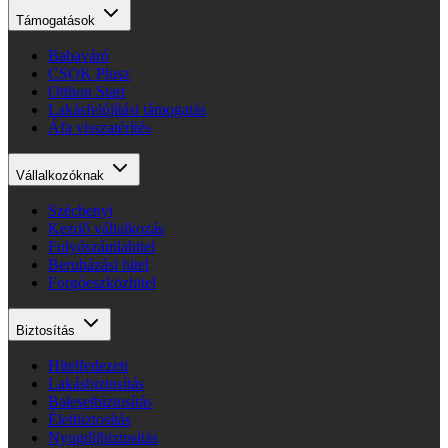
Támogatások
Babaváró
CSOK Plusz
Otthon Start
Lakásfelújítási támogatás
Áfa visszatérítés
Vállalkozóknak
Széchenyi
Kezdő vállalkozás
Folyószámlahitel
Beruházási hitel
Forgóeszközhitel
Biztosítás
Hitelfedezeti
Lakásbiztosítás
Balesetbiztosítás
Életbiztosítás
Nyugdíjbiztosítás