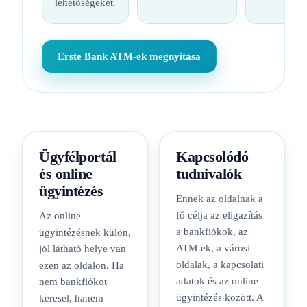
lehetőségeket.
Erste Bank ATM-ek megnyitása
Ügyfélportál
Kapcsolódó
és online
tudnivalók
ügyintézés
Ennek az oldalnak a
fő célja az eligazítás
Az online
a bankfiókok, az
ügyintézésnek külön,
ATM-ek, a városi
jól látható helye van
oldalak, a kapcsolati
ezen az oldalon. Ha
adatok és az online
nem bankfiókot
ügyintézés között. A
keresel, hanem