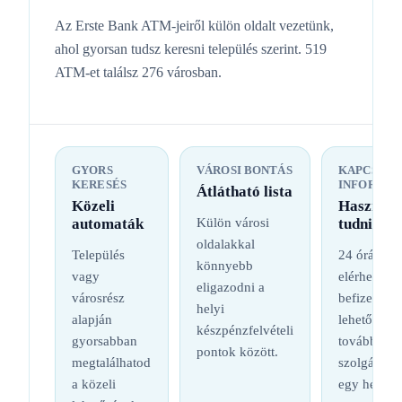
Az Erste Bank ATM-jeiről külön oldalt vezetünk,
ahol gyorsan tudsz keresni település szerint. 519
ATM-et találsz 276 városban.
GYORS
VÁROSI BONTÁS
KAPCSOL
KERESÉS
INFORMÁC
Átlátható lista
Közeli
Hasznos
automaták
Külön városi
tudnival
oldalakkal
Település
24 órás
könnyebb
vagy
elérhetőség
eligazodni a
városrész
befizetési
helyi
alapján
lehetőség é
készpénzfelvételi
gyorsabban
további
pontok között.
megtalálhatod
szolgáltatá
a közeli
egy helyen