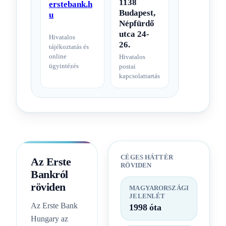
1138
erstebank.h
Budapest,
u
Népfürdő
utca 24-
Hivatalos
26.
tájékoztatás és
online
Hivatalos
ügyintézés
postai
kapcsolattartás
CÉGES HÁTTÉR
Az Erste
RÖVIDEN
Bankról
röviden
MAGYARORSZÁGI
JELENLÉT
Az Erste Bank
1998 óta
Hungary az