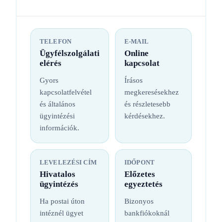
TELEFON
E-MAIL
Ügyfélszolgálati
Online
elérés
kapcsolat
Gyors
Írásos
kapcsolatfelvétel
megkeresésekhez
és általános
és részletesebb
ügyintézési
kérdésekhez.
információk.
LEVELEZÉSI CÍM
IDŐPONT
Hivatalos
Előzetes
ügyintézés
egyeztetés
Ha postai úton
Bizonyos
intéznél ügyet
bankfiókoknál