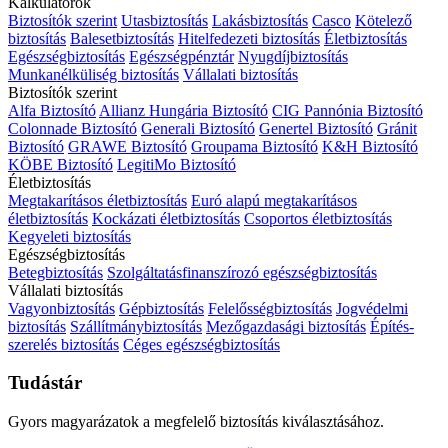
Kalkulátorok
Biztosítók szerint
Utasbiztosítás
Lakásbiztosítás
Casco
Kötelező
biztosítás
Balesetbiztosítás
Hitelfedezeti biztosítás
Életbiztosítás
Egészségbiztosítás
Egészségpénztár
Nyugdíjbiztosítás
Munkanélküliség biztosítás
Vállalati biztosítás
Biztosítók szerint
Alfa Biztosító
Allianz Hungária Biztosító
CIG Pannónia Biztosító
Colonnade Biztosító
Generali Biztosító
Genertel Biztosító
Gránit
Biztosító
GRAWE Biztosító
Groupama Biztosító
K&H Biztosító
KÖBE Biztosító
LegitiMo Biztosító
Életbiztosítás
Megtakarításos életbiztosítás
Euró alapú megtakarításos
életbiztosítás
Kockázati életbiztosítás
Csoportos életbiztosítás
Kegyeleti biztosítás
Egészségbiztosítás
Betegbiztosítás
Szolgáltatásfinanszírozó egészségbiztosítás
Vállalati biztosítás
Vagyonbiztosítás
Gépbiztosítás
Felelősségbiztosítás
Jogvédelmi
biztosítás
Szállítmánybiztosítás
Mezőgazdasági biztosítás
Építés-
szerelés biztosítás
Céges egészségbiztosítás
Tudástár
Gyors magyarázatok a megfelelő biztosítás kiválasztásához.