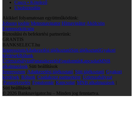
Casco • Kötelező
Utasbiztosítás
Akikkel folyamatosan együttműködünk:
Jobsora
jooble
Meteonavigator
Hírnavigátor
Akölcsön
Expresszkölcsön
Biztosítási és befektetési partnerünk:
GRANTIS
BANKSELECT.hu
Impresszum
Adatkezelési tájékoztató
Süti tájékoztató
Gyakori
kérdések
Rólunk
Üzletszabályzat
Panaszkezelés
Fogalomtár
Kapcsolat
MNB
alkalmazások
Süti beállítások
Impresszum
|
Adatkezelési tájékoztató
|
Süti tájékoztató
|
Gyakori
kérdések
|
Rólunk
|
Csatlakozz partnerként
|
Üzletszabályzat
|
Panaszkezelés
|
Fogalomtár
|
Kapcsolat
|
MNB alkalmazások
|
Süti beállítások
© 2026 Banknavigator.hu – Minden jog fenntartva.