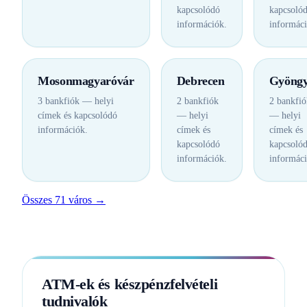
kapcsolódó
kapcsoló
információk.
informáci
Mosonmagyaróvár
Debrecen
Gyöngy
3 bankfiók — helyi
2 bankfiók
2 bankfió
címek és kapcsolódó
— helyi
— helyi
információk.
címek és
címek és
kapcsolódó
kapcsoló
információk.
informáci
Összes 71 város →
ATM-ek és készpénzfelvételi
tudnivalók