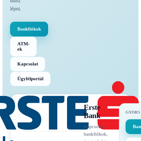
tudsz
lépni.
Bankfiókok
ATM-
ek
Kapcsolat
Ügyfélportál
Erste
GYORS
Bank
Kapcsolat,
Ban
bankfiókok,