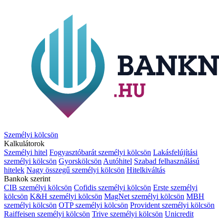
Személyi kölcsön
Kalkulátorok
Személyi hitel
Fogyasztóbarát személyi kölcsön
Lakásfelújítási
személyi kölcsön
Gyorskölcsön
Autóhitel
Szabad felhasználású
hitelek
Nagy összegű személyi kölcsön
Hitelkiváltás
Bankok szerint
CIB személyi kölcsön
Cofidis személyi kölcsön
Erste személyi
kölcsön
K&H személyi kölcsön
MagNet személyi kölcsön
MBH
személyi kölcsön
OTP személyi kölcsön
Provident személyi kölcsön
Raiffeisen személyi kölcsön
Trive személyi kölcsön
Unicredit