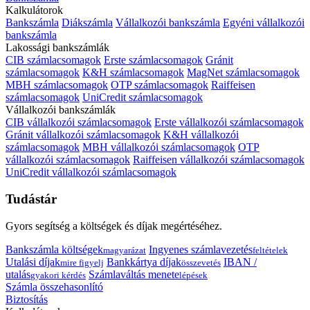
Kalkulátorok
Bankszámla
Diákszámla
Vállalkozói bankszámla
Egyéni vállalkozói
bankszámla
Lakossági bankszámlák
CIB számlacsomagok
Erste számlacsomagok
Gránit
számlacsomagok
K&H számlacsomagok
MagNet számlacsomagok
MBH számlacsomagok
OTP számlacsomagok
Raiffeisen
számlacsomagok
UniCredit számlacsomagok
Vállalkozói bankszámlák
CIB vállalkozói számlacsomagok
Erste vállalkozói számlacsomagok
Gránit vállalkozói számlacsomagok
K&H vállalkozói
számlacsomagok
MBH vállalkozói számlacsomagok
OTP
vállalkozói számlacsomagok
Raiffeisen vállalkozói számlacsomagok
UniCredit vállalkozói számlacsomagok
Tudástár
Gyors segítség a költségek és díjak megértéséhez.
Bankszámla költségek
Ingyenes számlavezetés
magyarázat
feltételek
Utalási díjak
Bankkártya díjak
IBAN /
mire figyelj
összevetés
utalás
Számlaváltás menete
gyakori kérdés
lépések
Számla összehasonlító
Biztosítás