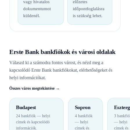
vagy hivatalos
előzetes
dokumentumot
időpontfoglalásra
küldenél.
is szükség lehet.
Erste Bank bankfiókok és városi oldalak
Válaszd ki a számodra fontos várost, és nézd meg a
kapcsolódó Erste Bank bankfiókokat, elérhetőségeket és
helyi információkat.
Összes város megtekintése →
Budapest
Sopron
Eszter
24 bankfiók — helyi
4 bankfiók
3 bankfió
címek és kapcsolódó
— helyi
— helyi
információk.
címek és
címek és