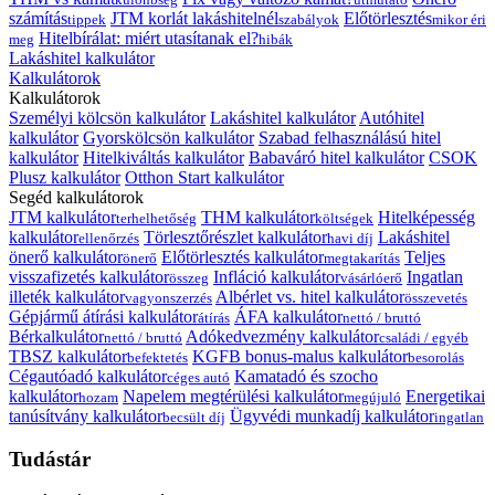
számítás
JTM korlát lakáshitelnél
Előtörlesztés
tippek
szabályok
mikor éri
Hitelbírálat: miért utasítanak el?
meg
hibák
Lakáshitel kalkulátor
Kalkulátorok
Kalkulátorok
Személyi kölcsön kalkulátor
Lakáshitel kalkulátor
Autóhitel
kalkulátor
Gyorskölcsön kalkulátor
Szabad felhasználású hitel
kalkulátor
Hitelkiváltás kalkulátor
Babaváró hitel kalkulátor
CSOK
Plusz kalkulátor
Otthon Start kalkulátor
Segéd kalkulátorok
JTM kalkulátor
THM kalkulátor
Hitelképesség
terhelhetőség
költségek
kalkulátor
Törlesztőrészlet kalkulátor
Lakáshitel
ellenőrzés
havi díj
önerő kalkulátor
Előtörlesztés kalkulátor
Teljes
önerő
megtakarítás
visszafizetés kalkulátor
Infláció kalkulátor
Ingatlan
összeg
vásárlóerő
illeték kalkulátor
Albérlet vs. hitel kalkulátor
vagyonszerzés
összevetés
Gépjármű átírási kalkulátor
ÁFA kalkulátor
átírás
nettó / bruttó
Bérkalkulátor
Adókedvezmény kalkulátor
nettó / bruttó
családi / egyéb
TBSZ kalkulátor
KGFB bonus-malus kalkulátor
befektetés
besorolás
Cégautóadó kalkulátor
Kamatadó és szocho
céges autó
kalkulátor
Napelem megtérülési kalkulátor
Energetikai
hozam
megújuló
tanúsítvány kalkulátor
Ügyvédi munkadíj kalkulátor
becsült díj
ingatlan
Tudástár