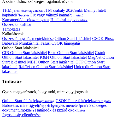
A számoláshoz szükséges fogalmak röviden.
THM jelentése
JTM szabály 2026
Mennyi hitelt
magyarázat
korlát
kaphatok?
Fix vagy változó kamat?
becslés
útmutató
Kamatperiódusok
Hitelbírálat
mi mit jelent
tipikus hibák
Összes kalkulátor
Támogatás
Kalkulátorok
Összes támogatás megtekintése
Otthon Start lakáshitel
CSOK Plusz
Babaváró
Munkáshitel
Falusi CSOK támogatás
Otthon Start lakáshitel
CIB Otthon Start lakáshitel
Erste Otthon Start lakáshitel
Gránit
Otthon Start lakáshitel
K&H Otthon Start lakáshitel
MagNet Otthon
Start lakáshitel
MBH Otthon Start lakáshitel
OTP Otthon Start
lakáshitel
Raiffeisen Otthon Start lakáshitel
Unicredit Otthon Start
lakáshitel
Tudástár
Gyors magyarázatok, hogy tudd, mire vagy jogosult.
Otthon Start feltételek
CSOK Plusz feltételek
jogosultság
összefoglaló
Babaváró: mire figyelj?
Igénylés menete
Szükséges
tippek
lépések
dokumentumok
Határidők és kizáró okok
lista
fontos
Jogosultság ellenőrzése