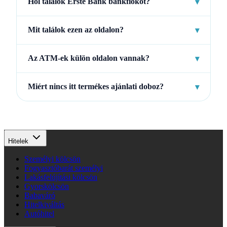
Hol találok Erste Bank bankfiókot?
▾
Mit találok ezen az oldalon?
▾
Az ATM-ek külön oldalon vannak?
▾
Miért nincs itt termékes ajánlati doboz?
▾
Hitelek
Személyi kölcsön
Fogyasztóbarát személyi
Lakásfelújítási kölcsön
Gyorskölcsön
Babaváró
Hitelkiváltás
Autóhitel