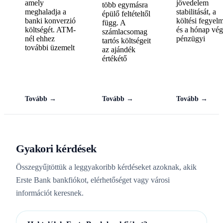
amely
jövedelem
több egymásra
meghaladja a
stabilitását, a
épülő feltételtől
banki konverzió
költési fegyel
függ. A
költségét. ATM-
és a hónap vég
számlacsomag
nél ehhez
pénzügyi
tartós költségeit
további üzemelt
az ajándék
értékétő
Tovább →
Tovább →
Tovább →
Gyakori kérdések
Összegyűjtöttük a leggyakoribb kérdéseket azoknak, akik
Erste Bank bankfiókot, elérhetőséget vagy városi
információt keresnek.