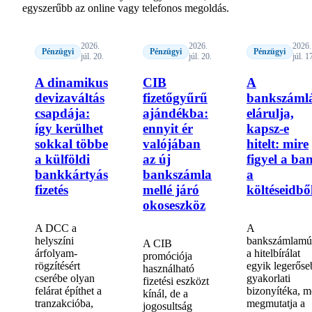
egyszerűbb az online vagy telefonos megoldás.
2026.
2026.
2026.
Pénzügyi
Pénzügyi
Pénzügyi
júl. 20.
júl. 20.
júl. 1
A dinamikus
CIB
A
devizaváltás
fizetőgyűrű
bankszáml
csapdája:
ajándékba:
elárulja,
így kerülhet
ennyit ér
kapsz-e
sokkal többe
valójában
hitelt: mire
a külföldi
az új
figyel a ba
bankkártyás
bankszámla
a
fizetés
mellé járó
költéseidbő
okoseszköz
A DCC a
A
helyszíni
bankszámlamú
A CIB
árfolyam-
a hitelbírálat
promóciója
rögzítésért
egyik legerőse
használható
cserébe olyan
gyakorlati
fizetési eszközt
felárat építhet a
bizonyítéka, m
kínál, de a
tranzakcióba,
megmutatja a
jogosultság