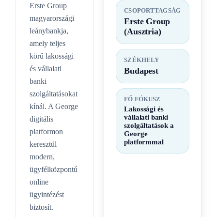
Erste Group
CSOPORTTAGSÁG
magyarországi
Erste Group
leánybankja,
(Ausztria)
amely teljes
körű lakossági
SZÉKHELY
és vállalati
Budapest
banki
szolgáltatásokat
FŐ FÓKUSZ
kínál. A George
Lakossági és
vállalati banki
digitális
szolgáltatások a
platformon
George
platformmal
keresztül
modern,
ügyfélközpontú
online
ügyintézést
biztosít.