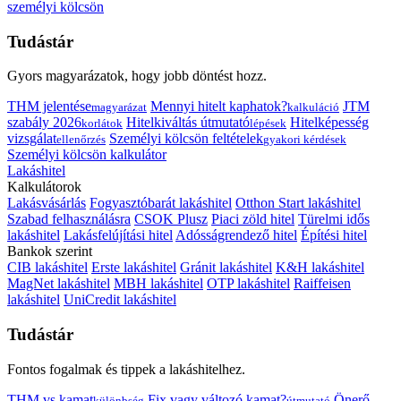
személyi kölcsön
Tudástár
Gyors magyarázatok, hogy jobb döntést hozz.
THM jelentése
Mennyi hitelt kaphatok?
JTM
magyarázat
kalkuláció
szabály 2026
Hitelkiváltás útmutató
Hitelképesség
korlátok
lépések
vizsgálat
Személyi kölcsön feltételek
ellenőrzés
gyakori kérdések
Személyi kölcsön kalkulátor
Lakáshitel
Kalkulátorok
Lakásvásárlás
Fogyasztóbarát lakáshitel
Otthon Start lakáshitel
Szabad felhasználásra
CSOK Plusz
Piaci zöld hitel
Türelmi idős
lakáshitel
Lakásfelújítási hitel
Adósságrendező hitel
Építési hitel
Bankok szerint
CIB lakáshitel
Erste lakáshitel
Gránit lakáshitel
K&H lakáshitel
MagNet lakáshitel
MBH lakáshitel
OTP lakáshitel
Raiffeisen
lakáshitel
UniCredit lakáshitel
Tudástár
Fontos fogalmak és tippek a lakáshitelhez.
THM vs kamat
Fix vagy változó kamat?
Önerő
különbség
útmutató