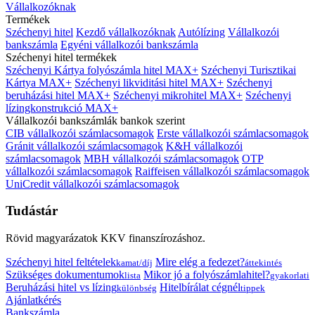
Vállalkozóknak
Termékek
Széchenyi hitel
Kezdő vállalkozóknak
Autólízing
Vállalkozói
bankszámla
Egyéni vállalkozói bankszámla
Széchenyi hitel termékek
Széchenyi Kártya folyószámla hitel MAX+
Széchenyi Turisztikai
Kártya MAX+
Széchenyi likviditási hitel MAX+
Széchenyi
beruházási hitel MAX+
Széchenyi mikrohitel MAX+
Széchenyi
lízingkonstrukció MAX+
Vállalkozói bankszámlák bankok szerint
CIB vállalkozói számlacsomagok
Erste vállalkozói számlacsomagok
Gránit vállalkozói számlacsomagok
K&H vállalkozói
számlacsomagok
MBH vállalkozói számlacsomagok
OTP
vállalkozói számlacsomagok
Raiffeisen vállalkozói számlacsomagok
UniCredit vállalkozói számlacsomagok
Tudástár
Rövid magyarázatok KKV finanszírozáshoz.
Széchenyi hitel feltételek
Mire elég a fedezet?
kamat/díj
áttekintés
Szükséges dokumentumok
Mikor jó a folyószámlahitel?
lista
gyakorlati
Beruházási hitel vs lízing
Hitelbírálat cégnél
különbség
tippek
Ajánlatkérés
Bankszámla