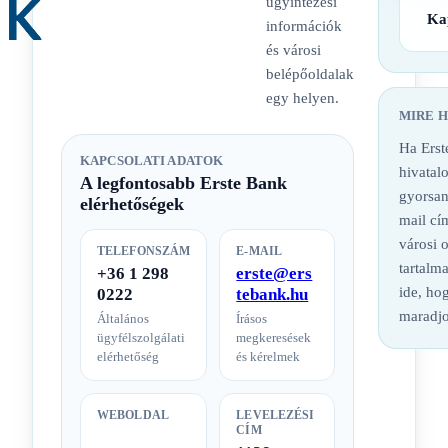
ügyintézési
Ka
információk
és városi
belépőoldalak
egy helyen.
MIRE 
Ha Erst
KAPCSOLATI ADATOK
hivatalo
A legfontosabb Erste Bank
gyorsan
elérhetőségek
mail cí
városi 
TELEFONSZÁM
E-MAIL
tartalm
+36 1 298
erste@ers
ide, hog
0222
tebank.hu
maradjo
Általános
Írásos
ügyfélszolgálati
megkeresések
elérhetőség
és kérelmek
WEBOLDAL
LEVELEZÉSI
CÍM