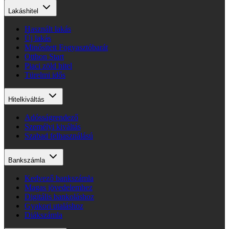
Lakáshitel
Használt lakás
Új lakás
Minősített Fogyasztóbarát
Otthon Start
Piaci zöld hitel
Türelmi idős
Hitelkiváltás
Adósságrendező
Személyi kiváltás
Szabad felhasználású
Bankszámla
Kedvező bankszámla
Magas jövedelemhez
Digitális bankoláshoz
Gyakori utaláshoz
Diákszámla