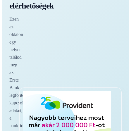
elérhetőségek
Ezen
az
oldalon
egy
helyen
találod
meg
az
Erste
Bank
legfontosabb
kapcsolati
adatait,
a
bankfiókokat