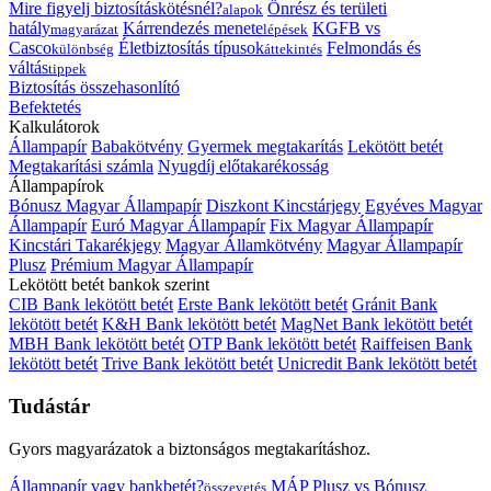
Mire figyelj biztosításkötésnél?
Önrész és területi
alapok
hatály
Kárrendezés menete
KGFB vs
magyarázat
lépések
Casco
Életbiztosítás típusok
Felmondás és
különbség
áttekintés
váltás
tippek
Biztosítás összehasonlító
Befektetés
Kalkulátorok
Állampapír
Babakötvény
Gyermek megtakarítás
Lekötött betét
Megtakarítási számla
Nyugdíj előtakarékosság
Állampapírok
Bónusz Magyar Állampapír
Diszkont Kincstárjegy
Egyéves Magyar
Állampapír
Euró Magyar Állampapír
Fix Magyar Állampapír
Kincstári Takarékjegy
Magyar Államkötvény
Magyar Állampapír
Plusz
Prémium Magyar Állampapír
Lekötött betét bankok szerint
CIB Bank lekötött betét
Erste Bank lekötött betét
Gránit Bank
lekötött betét
K&H Bank lekötött betét
MagNet Bank lekötött betét
MBH Bank lekötött betét
OTP Bank lekötött betét
Raiffeisen Bank
lekötött betét
Trive Bank lekötött betét
Unicredit Bank lekötött betét
Tudástár
Gyors magyarázatok a biztonságos megtakarításhoz.
Állampapír vagy bankbetét?
MÁP Plusz vs Bónusz
összevetés