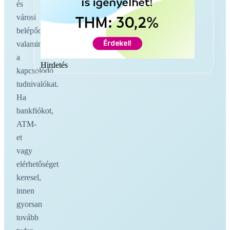
és
városi
belépőoldalakat,
valamint
a
Hirdetés
kapcsolódó
tudnivalókat.
Ha
bankfiókot,
ATM-
et
vagy
elérhetőséget
keresel,
innen
gyorsan
tovább