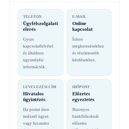
TELEFON
E-MAIL
Ügyfélszolgálati
Online
elérés
kapcsolat
Gyors
Írásos
kapcsolatfelvétel
megkeresésekhez
és általános
és részletesebb
ügyintézési
kérdésekhez.
információk.
LEVELEZÉSI CÍM
IDŐPONT
Hivatalos
Előzetes
ügyintézés
egyeztetés
Ha postai úton
Bizonyos
intéznél ügyet
bankfiókoknál
vagy hivatalos
előzetes