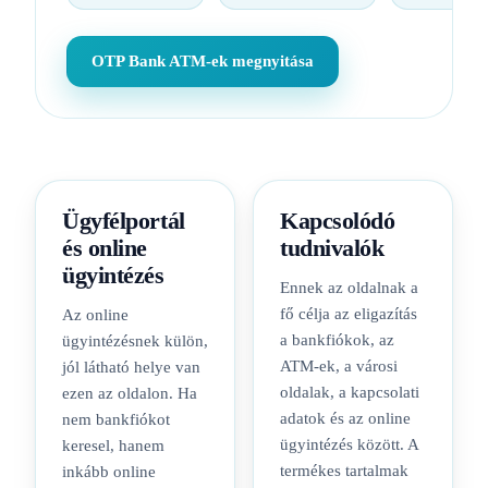
OTP Bank ATM-ek megnyitása
Ügyfélportál
Kapcsolódó
és online
tudnivalók
ügyintézés
Ennek az oldalnak a
fő célja az eligazítás
Az online
a bankfiókok, az
ügyintézésnek külön,
ATM-ek, a városi
jól látható helye van
oldalak, a kapcsolati
ezen az oldalon. Ha
adatok és az online
nem bankfiókot
ügyintézés között. A
keresel, hanem
termékes tartalmak
inkább online