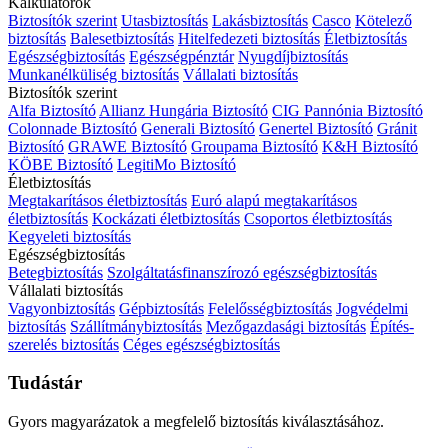
Kalkulátorok
Biztosítók szerint
Utasbiztosítás
Lakásbiztosítás
Casco
Kötelező
biztosítás
Balesetbiztosítás
Hitelfedezeti biztosítás
Életbiztosítás
Egészségbiztosítás
Egészségpénztár
Nyugdíjbiztosítás
Munkanélküliség biztosítás
Vállalati biztosítás
Biztosítók szerint
Alfa Biztosító
Allianz Hungária Biztosító
CIG Pannónia Biztosító
Colonnade Biztosító
Generali Biztosító
Genertel Biztosító
Gránit
Biztosító
GRAWE Biztosító
Groupama Biztosító
K&H Biztosító
KÖBE Biztosító
LegitiMo Biztosító
Életbiztosítás
Megtakarításos életbiztosítás
Euró alapú megtakarításos
életbiztosítás
Kockázati életbiztosítás
Csoportos életbiztosítás
Kegyeleti biztosítás
Egészségbiztosítás
Betegbiztosítás
Szolgáltatásfinanszírozó egészségbiztosítás
Vállalati biztosítás
Vagyonbiztosítás
Gépbiztosítás
Felelősségbiztosítás
Jogvédelmi
biztosítás
Szállítmánybiztosítás
Mezőgazdasági biztosítás
Építés-
szerelés biztosítás
Céges egészségbiztosítás
Tudástár
Gyors magyarázatok a megfelelő biztosítás kiválasztásához.