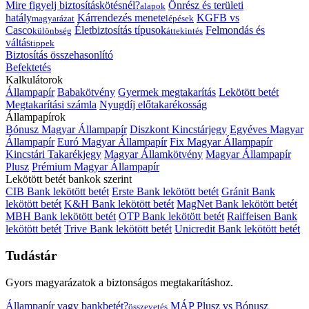
Mire figyelj biztosításkötésnél?
Önrész és területi
alapok
hatály
Kárrendezés menete
KGFB vs
magyarázat
lépések
Casco
Életbiztosítás típusok
Felmondás és
különbség
áttekintés
váltás
tippek
Biztosítás összehasonlító
Befektetés
Kalkulátorok
Állampapír
Babakötvény
Gyermek megtakarítás
Lekötött betét
Megtakarítási számla
Nyugdíj előtakarékosság
Állampapírok
Bónusz Magyar Állampapír
Diszkont Kincstárjegy
Egyéves Magyar
Állampapír
Euró Magyar Állampapír
Fix Magyar Állampapír
Kincstári Takarékjegy
Magyar Államkötvény
Magyar Állampapír
Plusz
Prémium Magyar Állampapír
Lekötött betét bankok szerint
CIB Bank lekötött betét
Erste Bank lekötött betét
Gránit Bank
lekötött betét
K&H Bank lekötött betét
MagNet Bank lekötött betét
MBH Bank lekötött betét
OTP Bank lekötött betét
Raiffeisen Bank
lekötött betét
Trive Bank lekötött betét
Unicredit Bank lekötött betét
Tudástár
Gyors magyarázatok a biztonságos megtakarításhoz.
Állampapír vagy bankbetét?
MÁP Plusz vs Bónusz
összevetés