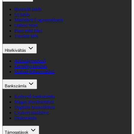
Használt lakás
Új lakás
Minősített Fogyasztóbarát
Otthon Start
Piaci zöld hitel
Türelmi idős
Hitelkiváltás
Adósságrendező
Személyi kiváltás
Szabad felhasználású
Bankszámla
Kedvező bankszámla
Magas jövedelemhez
Digitális bankoláshoz
Gyakori utaláshoz
Diákszámla
Támogatások