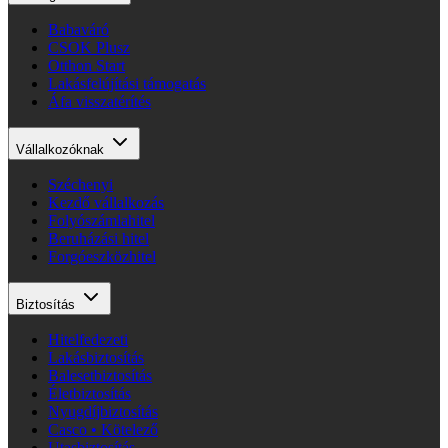
Babaváró
CSOK Plusz
Otthon Start
Lakásfelújítási támogatás
Áfa visszatérítés
Vállalkozóknak
Széchenyi
Kezdő vállalkozás
Folyószámlahitel
Beruházási hitel
Forgóeszközhitel
Biztosítás
Hitelfedezeti
Lakásbiztosítás
Balesetbiztosítás
Életbiztosítás
Nyugdíjbiztosítás
Casco • Kötelező
Utasbiztosítás