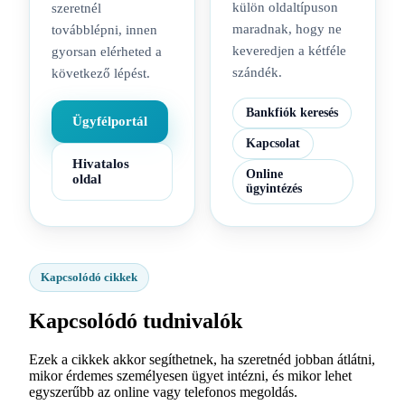
külön oldaltípuson
szeretnél
maradnak, hogy ne
továbblépni, innen
keveredjen a kétféle
gyorsan elérheted a
szándék.
következő lépést.
Bankfiók keresés
Ügyfélportál
Kapcsolat
Hivatalos
Online
oldal
ügyintézés
Kapcsolódó cikkek
Kapcsolódó tudnivalók
Ezek a cikkek akkor segíthetnek, ha szeretnéd jobban átlátni,
mikor érdemes személyesen ügyet intézni, és mikor lehet
egyszerűbb az online vagy telefonos megoldás.