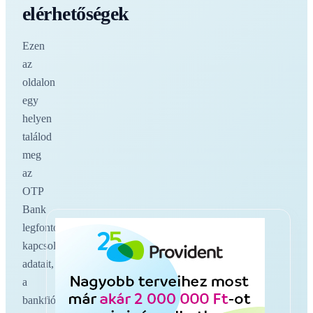
elérhetőségek
Ezen
az
oldalon
egy
helyen
találod
meg
az
OTP
Bank
legfontosabb
kapcsolati
adatait,
a
bankfiókokat