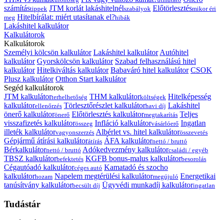
számítás
JTM korlát lakáshitelnél
Előtörlesztés
tippek
szabályok
mikor éri
Hitelbírálat: miért utasítanak el?
meg
hibák
Lakáshitel kalkulátor
Kalkulátorok
Kalkulátorok
Személyi kölcsön kalkulátor
Lakáshitel kalkulátor
Autóhitel
kalkulátor
Gyorskölcsön kalkulátor
Szabad felhasználású hitel
kalkulátor
Hitelkiváltás kalkulátor
Babaváró hitel kalkulátor
CSOK
Plusz kalkulátor
Otthon Start kalkulátor
Segéd kalkulátorok
JTM kalkulátor
THM kalkulátor
Hitelképesség
terhelhetőség
költségek
kalkulátor
Törlesztőrészlet kalkulátor
Lakáshitel
ellenőrzés
havi díj
önerő kalkulátor
Előtörlesztés kalkulátor
Teljes
önerő
megtakarítás
visszafizetés kalkulátor
Infláció kalkulátor
Ingatlan
összeg
vásárlóerő
illeték kalkulátor
Albérlet vs. hitel kalkulátor
vagyonszerzés
összevetés
Gépjármű átírási kalkulátor
ÁFA kalkulátor
átírás
nettó / bruttó
Bérkalkulátor
Adókedvezmény kalkulátor
nettó / bruttó
családi / egyéb
TBSZ kalkulátor
KGFB bonus-malus kalkulátor
befektetés
besorolás
Cégautóadó kalkulátor
Kamatadó és szocho
céges autó
kalkulátor
Napelem megtérülési kalkulátor
Energetikai
hozam
megújuló
tanúsítvány kalkulátor
Ügyvédi munkadíj kalkulátor
becsült díj
ingatlan
Tudástár