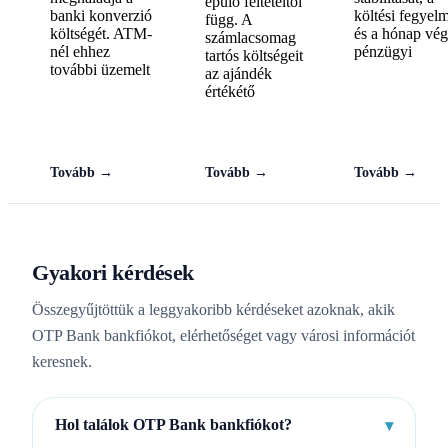
épülő feltételtől
banki konverzió
költési fegyel
függ. A
költségét. ATM-
és a hónap vég
számlacsomag
nél ehhez
pénzügyi
tartós költségeit
további üzemelt
az ajándék
értékétő
Tovább →
Tovább →
Tovább →
Gyakori kérdések
Összegyűjtöttük a leggyakoribb kérdéseket azoknak, akik
OTP Bank bankfiókot, elérhetőséget vagy városi információt
keresnek.
Hol találok OTP Bank bankfiókot?
▾