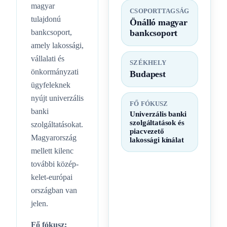
magyar
CSOPORTTAGSÁG
tulajdonú
Önálló magyar
bankcsoport,
bankcsoport
amely lakossági,
vállalati és
SZÉKHELY
önkormányzati
Budapest
ügyfeleknek
nyújt univerzális
FŐ FÓKUSZ
banki
Univerzális banki
szolgáltatások és
szolgáltatásokat.
piacvezető
Magyarország
lakossági kínálat
mellett kilenc
további közép-
kelet-európai
országban van
jelen.
Fő fókusz: