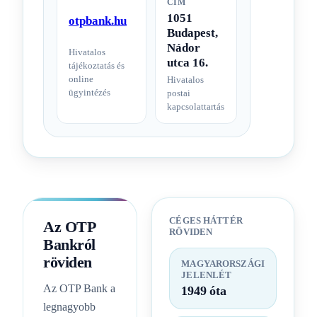
CÍM
1051
otpbank.hu
Budapest,
Nádor
Hivatalos
utca 16.
tájékoztatás és
online
Hivatalos
ügyintézés
postai
kapcsolattartás
CÉGES HÁTTÉR
Az OTP
RÖVIDEN
Bankról
röviden
MAGYARORSZÁGI
JELENLÉT
Az OTP Bank a
1949 óta
legnagyobb