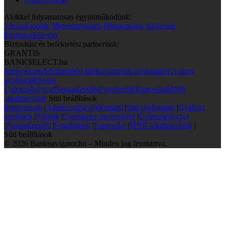
Akikkel folyamatosan együttműködünk:
Jobsora
jooble
Meteonavigator
Hírnavigátor
Akölcsön
Expresszkölcsön
Biztosítási és befektetési partnerünk:
GRANTIS
BANKSELECT.hu
Impresszum
Adatkezelési tájékoztató
Süti tájékoztató
Gyakori
kérdések
Rólunk
Üzletszabályzat
Panaszkezelés
Fogalomtár
Kapcsolat
MNB
alkalmazások
Süti beállítások
Impresszum
|
Adatkezelési tájékoztató
|
Süti tájékoztató
|
Gyakori
kérdések
|
Rólunk
|
Csatlakozz partnerként
|
Üzletszabályzat
|
Panaszkezelés
|
Fogalomtár
|
Kapcsolat
|
MNB alkalmazások
|
Süti beállítások
© 2026 Banknavigator.hu – Minden jog fenntartva.