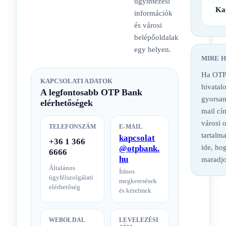
ügyintézési
Ka
információk
és városi
belépőoldalak
egy helyen.
MIRE 
Ha OTP
KAPCSOLATI ADATOK
hivatalo
A legfontosabb OTP Bank
gyorsan
elérhetőségek
mail cí
városi 
TELEFONSZÁM
E-MAIL
tartalm
kapcsolat
+36 1 366
ide, hog
@otpbank.
6666
hu
maradjo
Általános
Írásos
ügyfélszolgálati
megkeresések
elérhetőség
és kérelmek
WEBOLDAL
LEVELEZÉSI