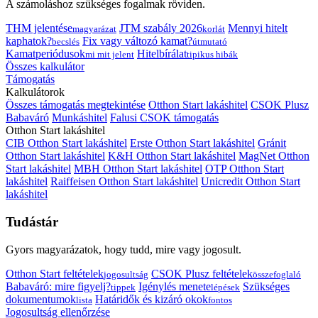
A számoláshoz szükséges fogalmak röviden.
THM jelentése
JTM szabály 2026
Mennyi hitelt
magyarázat
korlát
kaphatok?
Fix vagy változó kamat?
becslés
útmutató
Kamatperiódusok
Hitelbírálat
mi mit jelent
tipikus hibák
Összes kalkulátor
Támogatás
Kalkulátorok
Összes támogatás megtekintése
Otthon Start lakáshitel
CSOK Plusz
Babaváró
Munkáshitel
Falusi CSOK támogatás
Otthon Start lakáshitel
CIB Otthon Start lakáshitel
Erste Otthon Start lakáshitel
Gránit
Otthon Start lakáshitel
K&H Otthon Start lakáshitel
MagNet Otthon
Start lakáshitel
MBH Otthon Start lakáshitel
OTP Otthon Start
lakáshitel
Raiffeisen Otthon Start lakáshitel
Unicredit Otthon Start
lakáshitel
Tudástár
Gyors magyarázatok, hogy tudd, mire vagy jogosult.
Otthon Start feltételek
CSOK Plusz feltételek
jogosultság
összefoglaló
Babaváró: mire figyelj?
Igénylés menete
Szükséges
tippek
lépések
dokumentumok
Határidők és kizáró okok
lista
fontos
Jogosultság ellenőrzése