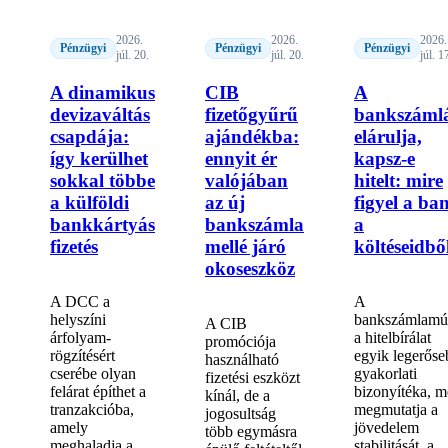
2026.
2026.
2026.
Pénzügyi
Pénzügyi
Pénzügyi
júl. 20.
júl. 20.
júl. 1
A dinamikus
CIB
A
devizaváltás
fizetőgyűrű
bankszáml
csapdája:
ajándékba:
elárulja,
így kerülhet
ennyit ér
kapsz-e
sokkal többe
valójában
hitelt: mire
a külföldi
az új
figyel a ba
bankkártyás
bankszámla
a
fizetés
mellé járó
költéseidbő
okoseszköz
A DCC a
A
helyszíni
bankszámlamú
A CIB
árfolyam-
a hitelbírálat
promóciója
rögzítésért
egyik legerőse
használható
cserébe olyan
gyakorlati
fizetési eszközt
felárat építhet a
bizonyítéka, m
kínál, de a
tranzakcióba,
megmutatja a
jogosultság
amely
jövedelem
több egymásra
meghaladja a
stabilitását, a