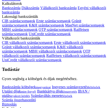
Kalkulátorok
Bankszámla
Diákszámla
Vállalkozói bankszámla
Egyéni vállalkozói
bankszámla
Lakossági bankszámlák
CIB számlacsomagok
Erste számlacsomagok
Gránit
számlacsomagok
K&H számlacsomagok
MagNet számlacsomagok
MBH számlacsomagok
OTP számlacsomagok
Raiffeisen
számlacsomagok
UniCredit számlacsomagok
Vállalkozói bankszámlák
CIB vállalkozói számlacsomagok
Erste vállalkozói számlacsomagok
Gránit vállalkozói számlacsomagok
K&H vállalkozói
számlacsomagok
MBH vállalkozói számlacsomagok
OTP
vállalkozói számlacsomagok
Raiffeisen vállalkozói számlacsomagok
UniCredit vállalkozói számlacsomagok
Tudástár
Gyors segítség a költségek és díjak megértéséhez.
Bankszámla költségek
Ingyenes számlavezetés
magyarázat
feltételek
Utalási díjak
Bankkártya díjak
IBAN /
mire figyelj
összevetés
utalás
Számlaváltás menete
gyakori kérdés
lépések
Számla összehasonlító
Biztosítás