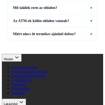
Mit találok ezen az oldalon?
▾
Az ATM-ek külön oldalon vannak?
▾
Miért nincs itt termékes ajánlati doboz?
▾
Hitelek
Személyi kölcsön
Fogyasztóbarát személyi
Lakásfelújítási kölcsön
Gyorskölcsön
Babaváró
Hitelkiváltás
Autóhitel
Lakáshitel