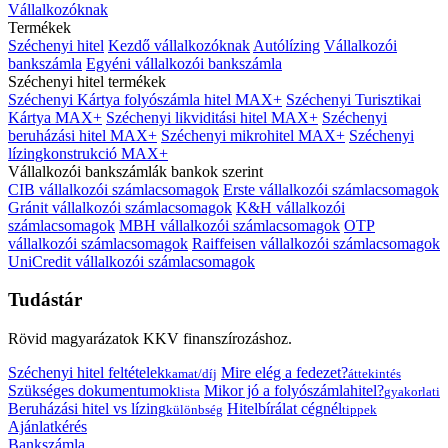
Vállalkozóknak
Termékek
Széchenyi hitel
Kezdő vállalkozóknak
Autólízing
Vállalkozói
bankszámla
Egyéni vállalkozói bankszámla
Széchenyi hitel termékek
Széchenyi Kártya folyószámla hitel MAX+
Széchenyi Turisztikai
Kártya MAX+
Széchenyi likviditási hitel MAX+
Széchenyi
beruházási hitel MAX+
Széchenyi mikrohitel MAX+
Széchenyi
lízingkonstrukció MAX+
Vállalkozói bankszámlák bankok szerint
CIB vállalkozói számlacsomagok
Erste vállalkozói számlacsomagok
Gránit vállalkozói számlacsomagok
K&H vállalkozói
számlacsomagok
MBH vállalkozói számlacsomagok
OTP
vállalkozói számlacsomagok
Raiffeisen vállalkozói számlacsomagok
UniCredit vállalkozói számlacsomagok
Tudástár
Rövid magyarázatok KKV finanszírozáshoz.
Széchenyi hitel feltételek
Mire elég a fedezet?
kamat/díj
áttekintés
Szükséges dokumentumok
Mikor jó a folyószámlahitel?
lista
gyakorlati
Beruházási hitel vs lízing
Hitelbírálat cégnél
különbség
tippek
Ajánlatkérés
Bankszámla