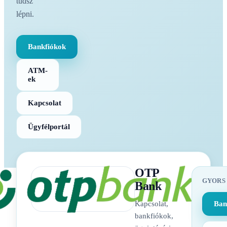
tudsz
lépni.
Bankfiókok
ATM-
ek
Kapcsolat
Ügyfélportál
OTP
GYORS
Bank
Kapcsolat,
Ban
bankfiókok,