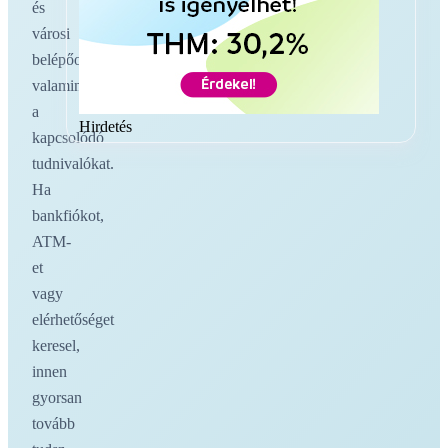
és
városi
belépőoldalakat,
valamint
a
Hirdetés
kapcsolódó
tudnivalókat.
Ha
bankfiókot,
ATM-
et
vagy
elérhetőséget
keresel,
innen
gyorsan
tovább