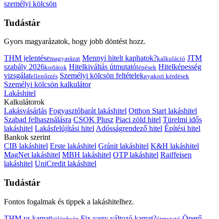
személyi kölcsön
Tudástár
Gyors magyarázatok, hogy jobb döntést hozz.
THM jelentése
Mennyi hitelt kaphatok?
JTM
magyarázat
kalkuláció
szabály 2026
Hitelkiváltás útmutató
Hitelképesség
korlátok
lépések
vizsgálat
Személyi kölcsön feltételek
ellenőrzés
gyakori kérdések
Személyi kölcsön kalkulátor
Lakáshitel
Kalkulátorok
Lakásvásárlás
Fogyasztóbarát lakáshitel
Otthon Start lakáshitel
Szabad felhasználásra
CSOK Plusz
Piaci zöld hitel
Türelmi idős
lakáshitel
Lakásfelújítási hitel
Adósságrendező hitel
Építési hitel
Bankok szerint
CIB lakáshitel
Erste lakáshitel
Gránit lakáshitel
K&H lakáshitel
MagNet lakáshitel
MBH lakáshitel
OTP lakáshitel
Raiffeisen
lakáshitel
UniCredit lakáshitel
Tudástár
Fontos fogalmak és tippek a lakáshitelhez.
THM vs kamat
Fix vagy változó kamat?
Önerő
különbség
útmutató