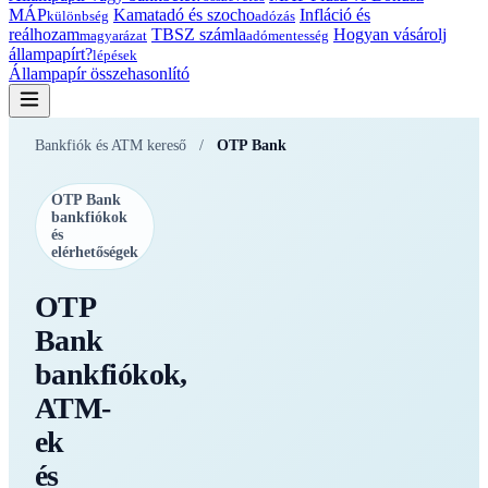
MÁP
Kamatadó és szocho
Infláció és
különbség
adózás
reálhozam
TBSZ számla
Hogyan vásárolj
magyarázat
adómentesség
állampapírt?
lépések
Állampapír összehasonlító
Bankfiók és ATM kereső
/
OTP Bank
OTP Bank
bankfiókok
és
elérhetőségek
OTP
Bank
bankfiókok,
ATM-
ek
és