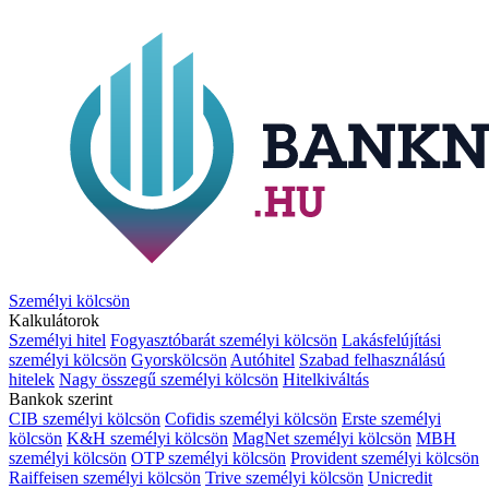
Személyi kölcsön
Kalkulátorok
Személyi hitel
Fogyasztóbarát személyi kölcsön
Lakásfelújítási
személyi kölcsön
Gyorskölcsön
Autóhitel
Szabad felhasználású
hitelek
Nagy összegű személyi kölcsön
Hitelkiváltás
Bankok szerint
CIB személyi kölcsön
Cofidis személyi kölcsön
Erste személyi
kölcsön
K&H személyi kölcsön
MagNet személyi kölcsön
MBH
személyi kölcsön
OTP személyi kölcsön
Provident személyi kölcsön
Raiffeisen személyi kölcsön
Trive személyi kölcsön
Unicredit