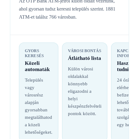
Az OTP Bank ATM-jeiről külön oldalt vezetünk,
ahol gyorsan tudsz keresni település szerint. 1881
ATM-et találsz 766 városban.
GYORS
VÁROSI BONTÁS
KAPCSOL
KERESÉS
INFORMÁC
Átlátható lista
Közeli
Hasznos
automaták
Külön városi
tudnival
oldalakkal
Település
24 órás
könnyebb
vagy
elérhetőség
eligazodni a
városrész
befizetési
helyi
alapján
lehetőség é
készpénzfelvételi
gyorsabban
további
pontok között.
megtalálhatod
szolgáltatá
a közeli
egy helyen
lehetőségeket.