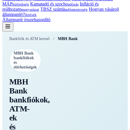
MÁP
Kamatadó és szocho
Infláció és
különbség
adózás
reálhozam
TBSZ számla
Hogyan vásárolj
magyarázat
adómentesség
állampapírt?
lépések
Állampapír összehasonlító
Bankfiók és ATM kereső
/
MBH Bank
MBH Bank
bankfiókok
és
elérhetőségek
MBH
Bank
bankfiókok,
ATM-
ek
és