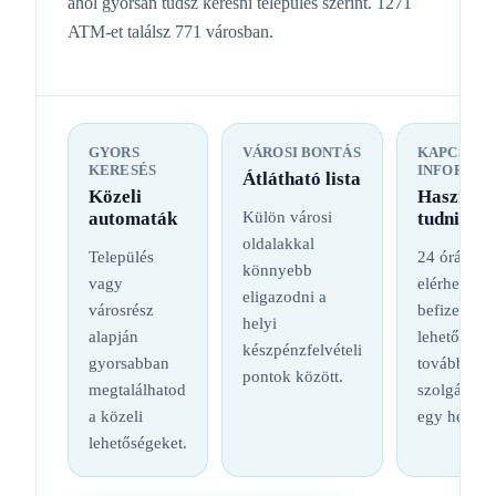
ahol gyorsan tudsz keresni település szerint. 1271
ATM-et találsz 771 városban.
GYORS
VÁROSI BONTÁS
KAPCSOL
KERESÉS
INFORMÁC
Átlátható lista
Közeli
Hasznos
automaták
Külön városi
tudnival
oldalakkal
Település
24 órás
könnyebb
vagy
elérhetőség
eligazodni a
városrész
befizetési
helyi
alapján
lehetőség é
készpénzfelvételi
gyorsabban
további
pontok között.
megtalálhatod
szolgáltatá
a közeli
egy helyen
lehetőségeket.