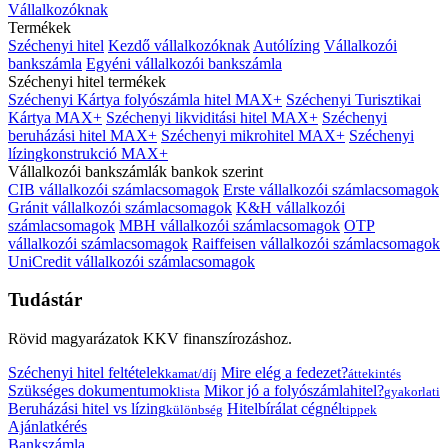
Vállalkozóknak
Termékek
Széchenyi hitel
Kezdő vállalkozóknak
Autólízing
Vállalkozói
bankszámla
Egyéni vállalkozói bankszámla
Széchenyi hitel termékek
Széchenyi Kártya folyószámla hitel MAX+
Széchenyi Turisztikai
Kártya MAX+
Széchenyi likviditási hitel MAX+
Széchenyi
beruházási hitel MAX+
Széchenyi mikrohitel MAX+
Széchenyi
lízingkonstrukció MAX+
Vállalkozói bankszámlák bankok szerint
CIB vállalkozói számlacsomagok
Erste vállalkozói számlacsomagok
Gránit vállalkozói számlacsomagok
K&H vállalkozói
számlacsomagok
MBH vállalkozói számlacsomagok
OTP
vállalkozói számlacsomagok
Raiffeisen vállalkozói számlacsomagok
UniCredit vállalkozói számlacsomagok
Tudástár
Rövid magyarázatok KKV finanszírozáshoz.
Széchenyi hitel feltételek
Mire elég a fedezet?
kamat/díj
áttekintés
Szükséges dokumentumok
Mikor jó a folyószámlahitel?
lista
gyakorlati
Beruházási hitel vs lízing
Hitelbírálat cégnél
különbség
tippek
Ajánlatkérés
Bankszámla