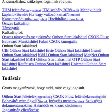
A számoláshoz szükséges fogalmak röviden.
THM jelentése
JTM szabály 2026
Mennyi hitelt
magyarázat
korlát
kaphatok?
Fix vagy változó kamat?
becslés
útmutató
Kamatperiódusok
Hitelbírálat
mi mit jelent
tipikus hibák
Összes kalkulátor
Támogatás
Kalkulátorok
Összes támogatás megtekintése
Otthon Start lakáshitel
CSOK Plusz
Babaváró
Munkáshitel
Falusi CSOK támogatás
Otthon Start lakáshitel
CIB Otthon Start lakáshitel
Erste Otthon Start lakáshitel
Gránit
Otthon Start lakáshitel
K&H Otthon Start lakáshitel
MagNet Otthon
Start lakáshitel
MBH Otthon Start lakáshitel
OTP Otthon Start
lakáshitel
Raiffeisen Otthon Start lakáshitel
Unicredit Otthon Start
lakáshitel
Tudástár
Gyors magyarázatok, hogy tudd, mire vagy jogosult.
Otthon Start feltételek
CSOK Plusz feltételek
jogosultság
összefoglaló
Babaváró: mire figyelj?
Igénylés menete
Szükséges
tippek
lépések
dokumentumok
Határidők és kizáró okok
lista
fontos
Jogosultság ellenőrzése