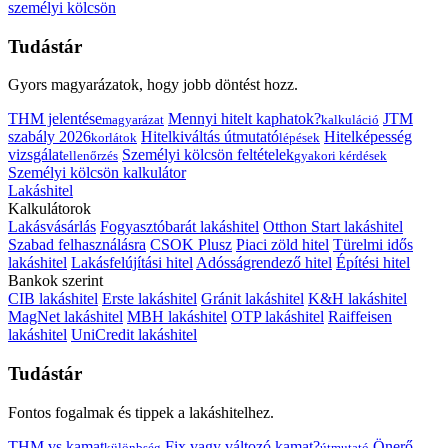
személyi kölcsön
Tudástár
Gyors magyarázatok, hogy jobb döntést hozz.
THM jelentése
Mennyi hitelt kaphatok?
JTM
magyarázat
kalkuláció
szabály 2026
Hitelkiváltás útmutató
Hitelképesség
korlátok
lépések
vizsgálat
Személyi kölcsön feltételek
ellenőrzés
gyakori kérdések
Személyi kölcsön kalkulátor
Lakáshitel
Kalkulátorok
Lakásvásárlás
Fogyasztóbarát lakáshitel
Otthon Start lakáshitel
Szabad felhasználásra
CSOK Plusz
Piaci zöld hitel
Türelmi idős
lakáshitel
Lakásfelújítási hitel
Adósságrendező hitel
Építési hitel
Bankok szerint
CIB lakáshitel
Erste lakáshitel
Gránit lakáshitel
K&H lakáshitel
MagNet lakáshitel
MBH lakáshitel
OTP lakáshitel
Raiffeisen
lakáshitel
UniCredit lakáshitel
Tudástár
Fontos fogalmak és tippek a lakáshitelhez.
THM vs kamat
Fix vagy változó kamat?
Önerő
különbség
útmutató