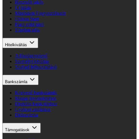
Használt lakás
Új lakás
Minősített Fogyasztóbarát
Otthon Start
Piaci zöld hitel
Türelmi idős
Hitelkiváltás
Adósságrendező
Személyi kiváltás
Szabad felhasználású
Bankszámla
Kedvező bankszámla
Magas jövedelemhez
Digitális bankoláshoz
Gyakori utaláshoz
Diákszámla
Támogatások