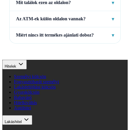
Mit találok ezen az oldalon?
▾
Az ATM-ek külön oldalon vannak?
▾
Miért nincs itt termékes ajánlati doboz?
▾
Hitelek
Személyi kölcsön
Fogyasztóbarát személyi
Lakásfelújítási kölcsön
Gyorskölcsön
Babaváró
Hitelkiváltás
Autóhitel
Lakáshitel