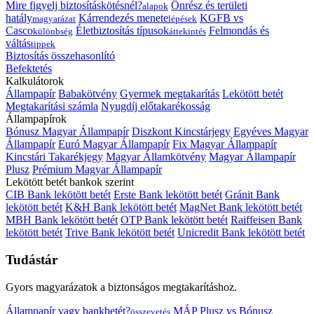
Mire figyelj biztosításkötésnél?
Önrész és területi
alapok
hatály
Kárrendezés menete
KGFB vs
magyarázat
lépések
Casco
Életbiztosítás típusok
Felmondás és
különbség
áttekintés
váltás
tippek
Biztosítás összehasonlító
Befektetés
Kalkulátorok
Állampapír
Babakötvény
Gyermek megtakarítás
Lekötött betét
Megtakarítási számla
Nyugdíj előtakarékosság
Állampapírok
Bónusz Magyar Állampapír
Diszkont Kincstárjegy
Egyéves Magyar
Állampapír
Euró Magyar Állampapír
Fix Magyar Állampapír
Kincstári Takarékjegy
Magyar Államkötvény
Magyar Állampapír
Plusz
Prémium Magyar Állampapír
Lekötött betét bankok szerint
CIB Bank lekötött betét
Erste Bank lekötött betét
Gránit Bank
lekötött betét
K&H Bank lekötött betét
MagNet Bank lekötött betét
MBH Bank lekötött betét
OTP Bank lekötött betét
Raiffeisen Bank
lekötött betét
Trive Bank lekötött betét
Unicredit Bank lekötött betét
Tudástár
Gyors magyarázatok a biztonságos megtakarításhoz.
Állampapír vagy bankbetét?
MÁP Plusz vs Bónusz
összevetés