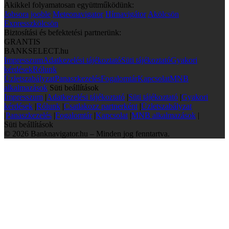
Akikkel folyamatosan együttműködünk:
Jobsora
jooble
Meteonavigator
Hírnavigátor
Akölcsön
Expresszkölcsön
Biztosítási és befektetési partnerünk:
GRANTIS
BANKSELECT.hu
Impresszum
Adatkezelési tájékoztató
Süti tájékoztató
Gyakori
kérdések
Rólunk
Üzletszabályzat
Panaszkezelés
Fogalomtár
Kapcsolat
MNB
alkalmazások
Süti beállítások
Impresszum
|
Adatkezelési tájékoztató
|
Süti tájékoztató
|
Gyakori
kérdések
|
Rólunk
|
Csatlakozz partnerként
|
Üzletszabályzat
|
Panaszkezelés
|
Fogalomtár
|
Kapcsolat
|
MNB alkalmazások
|
Süti beállítások
© 2026 Banknavigator.hu – Minden jog fenntartva.