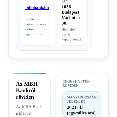
CÍM
1056
mbhbank.hu
Budapest,
Váci utca
Hivatalos
38.
tájékoztatás és
online
Hivatalos
ügyintézés
postai
kapcsolattartás
CÉGES HÁTTÉR
Az MBH
RÖVIDEN
Bankról
röviden
MAGYARORSZÁGI
JELENLÉT
Az MBH Bank
2023 óta
(egyesülés óta)
a Magyar