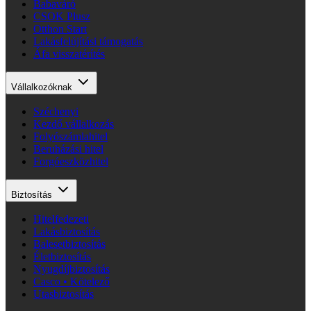
Babaváró
CSOK Plusz
Otthon Start
Lakásfelújítási támogatás
Áfa visszatérítés
Vállalkozóknak
Széchenyi
Kezdő vállalkozás
Folyószámlahitel
Beruházási hitel
Forgóeszközhitel
Biztosítás
Hitelfedezeti
Lakásbiztosítás
Balesetbiztosítás
Életbiztosítás
Nyugdíjbiztosítás
Casco • Kötelező
Utasbiztosítás