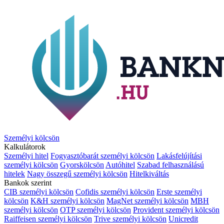
Személyi kölcsön
Kalkulátorok
Személyi hitel
Fogyasztóbarát személyi kölcsön
Lakásfelújítási
személyi kölcsön
Gyorskölcsön
Autóhitel
Szabad felhasználású
hitelek
Nagy összegű személyi kölcsön
Hitelkiváltás
Bankok szerint
CIB személyi kölcsön
Cofidis személyi kölcsön
Erste személyi
kölcsön
K&H személyi kölcsön
MagNet személyi kölcsön
MBH
személyi kölcsön
OTP személyi kölcsön
Provident személyi kölcsön
Raiffeisen személyi kölcsön
Trive személyi kölcsön
Unicredit