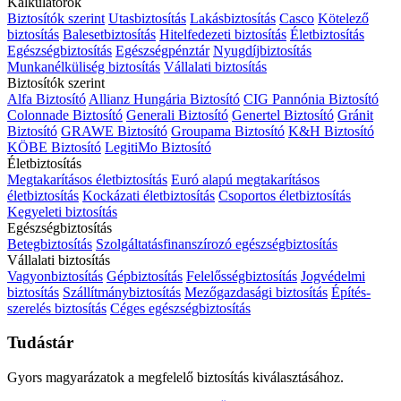
Kalkulátorok
Biztosítók szerint
Utasbiztosítás
Lakásbiztosítás
Casco
Kötelező
biztosítás
Balesetbiztosítás
Hitelfedezeti biztosítás
Életbiztosítás
Egészségbiztosítás
Egészségpénztár
Nyugdíjbiztosítás
Munkanélküliség biztosítás
Vállalati biztosítás
Biztosítók szerint
Alfa Biztosító
Allianz Hungária Biztosító
CIG Pannónia Biztosító
Colonnade Biztosító
Generali Biztosító
Genertel Biztosító
Gránit
Biztosító
GRAWE Biztosító
Groupama Biztosító
K&H Biztosító
KÖBE Biztosító
LegitiMo Biztosító
Életbiztosítás
Megtakarításos életbiztosítás
Euró alapú megtakarításos
életbiztosítás
Kockázati életbiztosítás
Csoportos életbiztosítás
Kegyeleti biztosítás
Egészségbiztosítás
Betegbiztosítás
Szolgáltatásfinanszírozó egészségbiztosítás
Vállalati biztosítás
Vagyonbiztosítás
Gépbiztosítás
Felelősségbiztosítás
Jogvédelmi
biztosítás
Szállítmánybiztosítás
Mezőgazdasági biztosítás
Építés-
szerelés biztosítás
Céges egészségbiztosítás
Tudástár
Gyors magyarázatok a megfelelő biztosítás kiválasztásához.