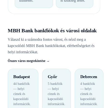
küldenél.
is szükség lehet.
MBH Bank bankfiókok és városi oldalak
Válaszd ki a számodra fontos várost, és nézd meg a
kapcsolódó MBH Bank bankfiókokat, elérhetőségeket és
helyi információkat.
Összes város megtekintése →
Budapest
Győr
Debrecen
44 bankfiók
5 bankfiók
4 bankfiók
— helyi
— helyi
— helyi
címek és
címek és
címek és
kapcsolódó
kapcsolódó
kapcsolódó
információk.
információk.
információk.