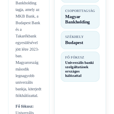
Bankholding
tagja, amely az
CSOPORTTAGSÁG
MKB Bank, a
Magyar
Bankholding
Budapest Bank
és a
Takarékbank
SZÉKHELY
Budapest
egyesülésével
jött létre 2023-
ban.
FŐ FÓKUSZ
Magyarország
Univerzális banki
szolgáltatások
második
országos
legnagyobb
hálózattal
univerzális
bankja, kiterjedt
fiókhálózattal.
Fő fókusz:
Univerzális