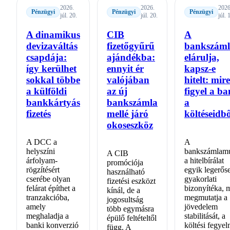
2026.
2026.
2026
Pénzügyi
Pénzügyi
Pénzügyi
júl. 20.
júl. 20.
júl. 
A dinamikus
CIB
A
devizaváltás
fizetőgyűrű
bankszám
csapdája:
ajándékba:
elárulja,
így kerülhet
ennyit ér
kapsz-e
sokkal többe
valójában
hitelt: mire
a külföldi
az új
figyel a b
bankkártyás
bankszámla
a
fizetés
mellé járó
költéseidb
okoseszköz
A DCC a
A
helyszíni
bankszámlamú
A CIB
árfolyam-
a hitelbírálat
promóciója
rögzítésért
egyik legerős
használható
cserébe olyan
gyakorlati
fizetési eszközt
felárat építhet a
bizonyítéka, 
kínál, de a
tranzakcióba,
megmutatja a
jogosultság
amely
jövedelem
több egymásra
meghaladja a
stabilitását, a
épülő feltételtől
banki konverzió
költési fegyel
függ. A