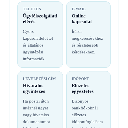
TELEFON
E-MAIL
Ügyfélszolgálati
Online
elérés
kapcsolat
Gyors
Írásos
kapcsolatfelvétel
megkeresésekhez
és általános
és részletesebb
ügyintézési
kérdésekhez.
információk.
LEVELEZÉSI CÍM
IDŐPONT
Hivatalos
Előzetes
ügyintézés
egyeztetés
Ha postai úton
Bizonyos
intéznél ügyet
bankfiókoknál
vagy hivatalos
előzetes
dokumentumot
időpontfoglalásra