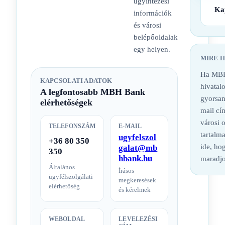
ügyintézési
Ka
információk
és városi
belépőoldalak
egy helyen.
MIRE 
Ha MBH
KAPCSOLATI ADATOK
hivatalo
A legfontosabb MBH Bank
gyorsan
elérhetőségek
mail cí
városi 
TELEFONSZÁM
E-MAIL
tartalm
ugyfelszol
+36 80 350
ide, hog
galat@mb
350
hbank.hu
maradjo
Általános
Írásos
ügyfélszolgálati
megkeresések
elérhetőség
és kérelmek
WEBOLDAL
LEVELEZÉSI