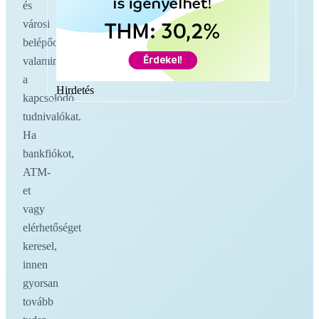
és
városi
belépőoldalakat,
valamint
a
Hirdetés
kapcsolódó
tudnivalókat.
Ha
bankfiókot,
ATM-
et
vagy
elérhetőséget
keresel,
innen
gyorsan
tovább