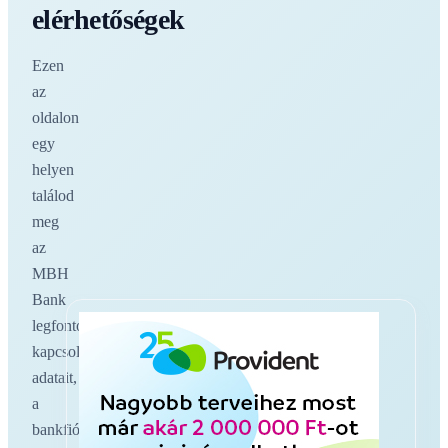
elérhetőségek
Ezen
az
oldalon
egy
helyen
találod
meg
az
MBH
Bank
legfontosabb
kapcsolati
adatait,
a
bankfiókokat