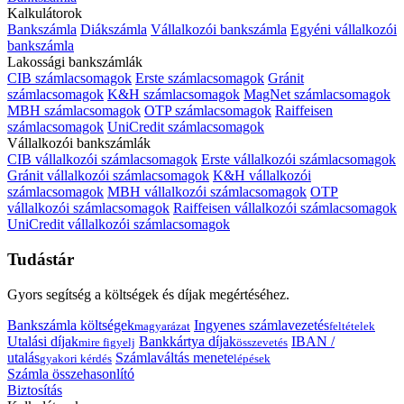
Kalkulátorok
Bankszámla
Diákszámla
Vállalkozói bankszámla
Egyéni vállalkozói
bankszámla
Lakossági bankszámlák
CIB számlacsomagok
Erste számlacsomagok
Gránit
számlacsomagok
K&H számlacsomagok
MagNet számlacsomagok
MBH számlacsomagok
OTP számlacsomagok
Raiffeisen
számlacsomagok
UniCredit számlacsomagok
Vállalkozói bankszámlák
CIB vállalkozói számlacsomagok
Erste vállalkozói számlacsomagok
Gránit vállalkozói számlacsomagok
K&H vállalkozói
számlacsomagok
MBH vállalkozói számlacsomagok
OTP
vállalkozói számlacsomagok
Raiffeisen vállalkozói számlacsomagok
UniCredit vállalkozói számlacsomagok
Tudástár
Gyors segítség a költségek és díjak megértéséhez.
Bankszámla költségek
Ingyenes számlavezetés
magyarázat
feltételek
Utalási díjak
Bankkártya díjak
IBAN /
mire figyelj
összevetés
utalás
Számlaváltás menete
gyakori kérdés
lépések
Számla összehasonlító
Biztosítás