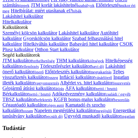
számítás
JTM korlát lakáshitelnél
Előtörlesztés
tippek
szabályok
mikor éri
Hitelbírálat: miért utasítanak el?
meg
hibák
Lakáshitel kalkulátor
Hitelkalkulátor
Kalkulátorok
Személyi kölcsön kalkulátor
Lakáshitel kalkulátor
Autóhitel
kalkulátor
Gyorskölcsön kalkulátor
Szabad felhasználású hitel
kalkulátor
Hitelkiváltás kalkulátor
Babaváró hitel kalkulátor
CSOK
Plusz kalkulátor
Otthon Start kalkulátor
Segéd kalkulátorok
JTM kalkulátor
THM kalkulátor
Hitelképesség
terhelhetőség
költségek
kalkulátor
Törlesztőrészlet kalkulátor
Lakáshitel
ellenőrzés
havi díj
önerő kalkulátor
Előtörlesztés kalkulátor
Teljes
önerő
megtakarítás
visszafizetés kalkulátor
Infláció kalkulátor
Ingatlan
összeg
vásárlóerő
illeték kalkulátor
Albérlet vs. hitel kalkulátor
vagyonszerzés
összevetés
Gépjármű átírási kalkulátor
ÁFA kalkulátor
átírás
nettó / bruttó
Bérkalkulátor
Adókedvezmény kalkulátor
nettó / bruttó
családi / egyéb
TBSZ kalkulátor
KGFB bonus-malus kalkulátor
befektetés
besorolás
Cégautóadó kalkulátor
Kamatadó és szocho
céges autó
kalkulátor
Napelem megtérülési kalkulátor
Energetikai
hozam
megújuló
tanúsítvány kalkulátor
Ügyvédi munkadíj kalkulátor
becsült díj
ingatlan
Tudástár