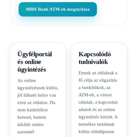
MBH Bank ATM-ek megnyitása
Ügyfélportál
Kapcsolódó
és online
tudnivalók
ügyintézés
Ennek az oldalnak a
fő célja az eligazítás
Az online
a bankfiókok, az
ügyintézésnek külön,
ATM-ek, a városi
jól látható helye van
oldalak, a kapcsolati
ezen az oldalon. Ha
adatok és az online
nem bankfiókot
ügyintézés között. A
keresel, hanem
termékes tartalmak
inkább online
külön oldaltípuson
szeretnél