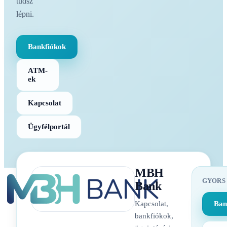
tudsz
lépni.
Bankfiókok
ATM-
ek
Kapcsolat
Ügyfélportál
MBH
GYORS
Bank
Kapcsolat,
Ban
bankfiókok,