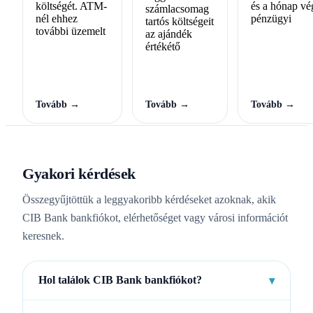
költségét. ATM-
és a hónap vé
számlacsomag
nél ehhez
pénzügyi
tartós költségeit
további üzemelt
az ajándék
értékétő
Tovább →
Tovább →
Tovább →
Gyakori kérdések
Összegyűjtöttük a leggyakoribb kérdéseket azoknak, akik
CIB Bank bankfiókot, elérhetőséget vagy városi információt
keresnek.
Hol találok CIB Bank bankfiókot?
▾