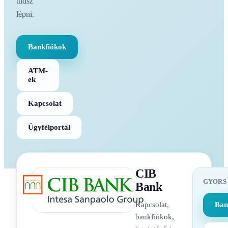
tudsz
lépni.
Bankfiókok
ATM-
ek
Kapcsolat
Ügyfélportál
CIB
GYORS
Bank
Kapcsolat,
Ban
bankfiókok,