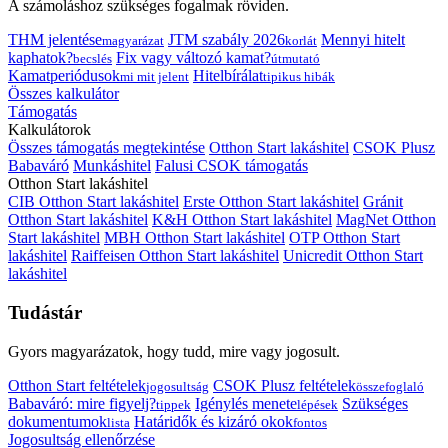
A számoláshoz szükséges fogalmak röviden.
THM jelentése
JTM szabály 2026
Mennyi hitelt
magyarázat
korlát
kaphatok?
Fix vagy változó kamat?
becslés
útmutató
Kamatperiódusok
Hitelbírálat
mi mit jelent
tipikus hibák
Összes kalkulátor
Támogatás
Kalkulátorok
Összes támogatás megtekintése
Otthon Start lakáshitel
CSOK Plusz
Babaváró
Munkáshitel
Falusi CSOK támogatás
Otthon Start lakáshitel
CIB Otthon Start lakáshitel
Erste Otthon Start lakáshitel
Gránit
Otthon Start lakáshitel
K&H Otthon Start lakáshitel
MagNet Otthon
Start lakáshitel
MBH Otthon Start lakáshitel
OTP Otthon Start
lakáshitel
Raiffeisen Otthon Start lakáshitel
Unicredit Otthon Start
lakáshitel
Tudástár
Gyors magyarázatok, hogy tudd, mire vagy jogosult.
Otthon Start feltételek
CSOK Plusz feltételek
jogosultság
összefoglaló
Babaváró: mire figyelj?
Igénylés menete
Szükséges
tippek
lépések
dokumentumok
Határidők és kizáró okok
lista
fontos
Jogosultság ellenőrzése