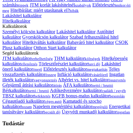
számítás
JTM korlát lakáshitelnél
Előtörlesztés
tippek
szabályok
mikor éri
Hitelbírálat: miért utasítanak el?
meg
hibák
Lakáshitel kalkulátor
Hitelkalkulátor
Kalkulátorok
Személyi kölcsön kalkulátor
Lakáshitel kalkulátor
Autóhitel
kalkulátor
Gyorskölcsön kalkulátor
Szabad felhasználású hitel
kalkulátor
Hitelkiváltás kalkulátor
Babaváró hitel kalkulátor
CSOK
Plusz kalkulátor
Otthon Start kalkulátor
Segéd kalkulátorok
JTM kalkulátor
THM kalkulátor
Hitelképesség
terhelhetőség
költségek
kalkulátor
Törlesztőrészlet kalkulátor
Lakáshitel
ellenőrzés
havi díj
önerő kalkulátor
Előtörlesztés kalkulátor
Teljes
önerő
megtakarítás
visszafizetés kalkulátor
Infláció kalkulátor
Ingatlan
összeg
vásárlóerő
illeték kalkulátor
Albérlet vs. hitel kalkulátor
vagyonszerzés
összevetés
Gépjármű átírási kalkulátor
ÁFA kalkulátor
átírás
nettó / bruttó
Bérkalkulátor
Adókedvezmény kalkulátor
nettó / bruttó
családi / egyéb
TBSZ kalkulátor
KGFB bonus-malus kalkulátor
befektetés
besorolás
Cégautóadó kalkulátor
Kamatadó és szocho
céges autó
kalkulátor
Napelem megtérülési kalkulátor
Energetikai
hozam
megújuló
tanúsítvány kalkulátor
Ügyvédi munkadíj kalkulátor
becsült díj
ingatlan
Tudástár