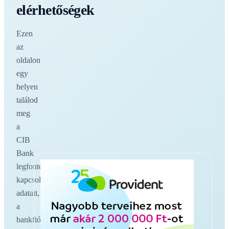
elérhetőségek
Ezen
az
oldalon
egy
helyen
találod
meg
a
CIB
Bank
legfontosabb
kapcsolati
adatait,
a
bankfiókokat