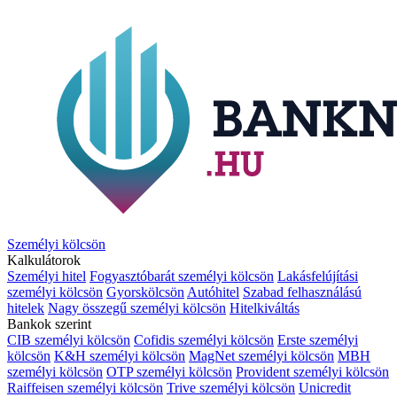
Személyi kölcsön
Kalkulátorok
Személyi hitel
Fogyasztóbarát személyi kölcsön
Lakásfelújítási
személyi kölcsön
Gyorskölcsön
Autóhitel
Szabad felhasználású
hitelek
Nagy összegű személyi kölcsön
Hitelkiváltás
Bankok szerint
CIB személyi kölcsön
Cofidis személyi kölcsön
Erste személyi
kölcsön
K&H személyi kölcsön
MagNet személyi kölcsön
MBH
személyi kölcsön
OTP személyi kölcsön
Provident személyi kölcsön
Raiffeisen személyi kölcsön
Trive személyi kölcsön
Unicredit