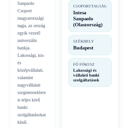
Sanpaolo
CSOPORTTAGSÁG
Csoport
Intesa
magyarországi
Sanpaolo
(Olaszország)
tagja, az ország
egyik vezető
univerzális
SZÉKHELY
Budapest
bankja.
Lakossági, kis-
és
FŐ FÓKUSZ
középvállalati,
Lakossági és
vállalati banki
valamint
szolgáltatások
nagyvállalati
szegmensekben
is teljes körű
banki
szolgáltatásokat
kínál.