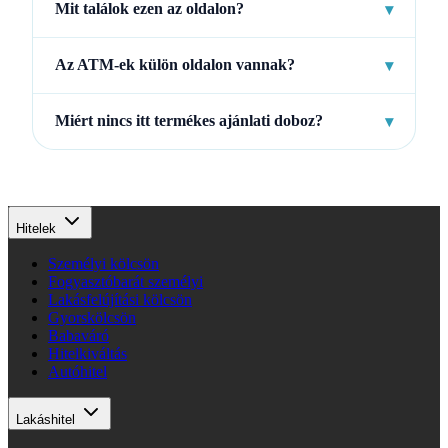
Mit találok ezen az oldalon?
▾
Az ATM-ek külön oldalon vannak?
▾
Miért nincs itt termékes ajánlati doboz?
▾
Hitelek
Személyi kölcsön
Fogyasztóbarát személyi
Lakásfelújítási kölcsön
Gyorskölcsön
Babaváró
Hitelkiváltás
Autóhitel
Lakáshitel