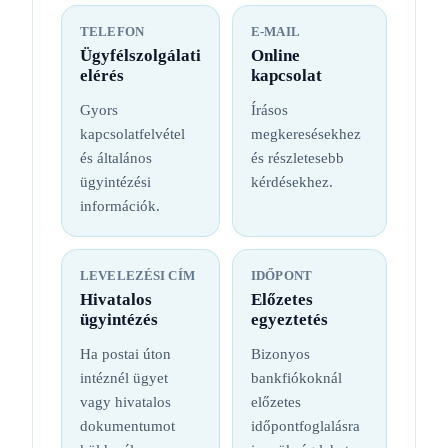
TELEFON
E-MAIL
Ügyfélszolgálati
Online
elérés
kapcsolat
Gyors
Írásos
kapcsolatfelvétel
megkeresésekhez
és általános
és részletesebb
ügyintézési
kérdésekhez.
információk.
LEVELEZÉSI CÍM
IDŐPONT
Hivatalos
Előzetes
ügyintézés
egyeztetés
Ha postai úton
Bizonyos
intéznél ügyet
bankfiókoknál
vagy hivatalos
előzetes
dokumentumot
időpontfoglalásra