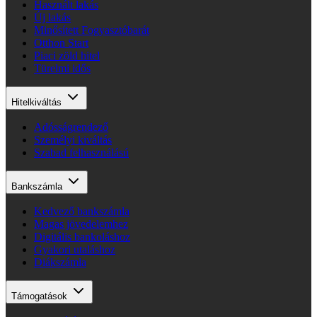
Használt lakás
Új lakás
Minősített Fogyasztóbarát
Otthon Start
Piaci zöld hitel
Türelmi idős
Hitelkiváltás
Adósságrendező
Személyi kiváltás
Szabad felhasználású
Bankszámla
Kedvező bankszámla
Magas jövedelemhez
Digitális bankoláshoz
Gyakori utaláshoz
Diákszámla
Támogatások