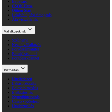
Babaváró
CSOK Plusz
Otthon Start
Lakásfelújítási támogatás
Áfa visszatérítés
Vállalkozóknak
Széchenyi
Kezdő vállalkozás
Folyószámlahitel
Beruházási hitel
Forgóeszközhitel
Biztosítás
Hitelfedezeti
Lakásbiztosítás
Balesetbiztosítás
Életbiztosítás
Nyugdíjbiztosítás
Casco • Kötelező
Utasbiztosítás