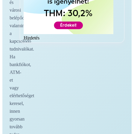
és
városi
belépőoldalakat,
valamint
a
Hirdetés
kapcsolódó
tudnivalókat.
Ha
bankfiókot,
ATM-
et
vagy
elérhetőséget
keresel,
innen
gyorsan
tovább