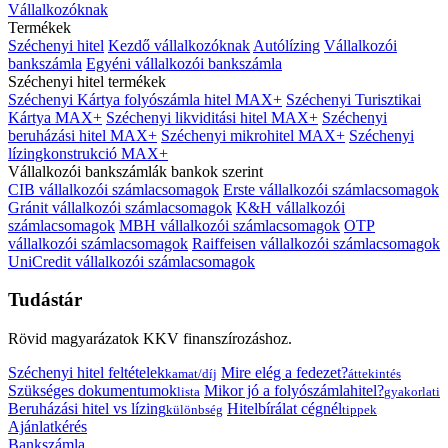
Vállalkozóknak
Termékek
Széchenyi hitel
Kezdő vállalkozóknak
Autólízing
Vállalkozói
bankszámla
Egyéni vállalkozói bankszámla
Széchenyi hitel termékek
Széchenyi Kártya folyószámla hitel MAX+
Széchenyi Turisztikai
Kártya MAX+
Széchenyi likviditási hitel MAX+
Széchenyi
beruházási hitel MAX+
Széchenyi mikrohitel MAX+
Széchenyi
lízingkonstrukció MAX+
Vállalkozói bankszámlák bankok szerint
CIB vállalkozói számlacsomagok
Erste vállalkozói számlacsomagok
Gránit vállalkozói számlacsomagok
K&H vállalkozói
számlacsomagok
MBH vállalkozói számlacsomagok
OTP
vállalkozói számlacsomagok
Raiffeisen vállalkozói számlacsomagok
UniCredit vállalkozói számlacsomagok
Tudástár
Rövid magyarázatok KKV finanszírozáshoz.
Széchenyi hitel feltételek
Mire elég a fedezet?
kamat/díj
áttekintés
Szükséges dokumentumok
Mikor jó a folyószámlahitel?
lista
gyakorlati
Beruházási hitel vs lízing
Hitelbírálat cégnél
különbség
tippek
Ajánlatkérés
Bankszámla