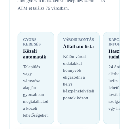
ahol gyorsan tudsz keresni település szerint. 178
ATM-et találsz 76 városban.
GYORS
VÁROSI BONTÁS
KAPCSOL
KERESÉS
INFORMÁC
Átlátható lista
Közeli
Hasznos
automaták
Külön városi
tudnival
oldalakkal
Település
24 órás
könnyebb
vagy
elérhetőség
eligazodni a
városrész
befizetési
helyi
alapján
lehetőség é
készpénzfelvételi
gyorsabban
további
pontok között.
megtalálhatod
szolgáltatá
a közeli
egy helyen
lehetőségeket.