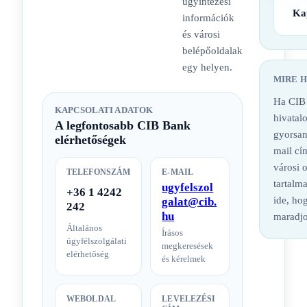
ügyintézési
Ka
információk
és városi
belépőoldalak
egy helyen.
MIRE 
Ha CIB 
KAPCSOLATI ADATOK
hivatalo
A legfontosabb CIB Bank
gyorsan
elérhetőségek
mail cí
városi 
TELEFONSZÁM
E-MAIL
tartalm
ugyfelszol
+36 1 4242
ide, hog
galat@cib.
242
hu
maradjo
Általános
Írásos
ügyfélszolgálati
megkeresések
elérhetőség
és kérelmek
WEBOLDAL
LEVELEZÉSI