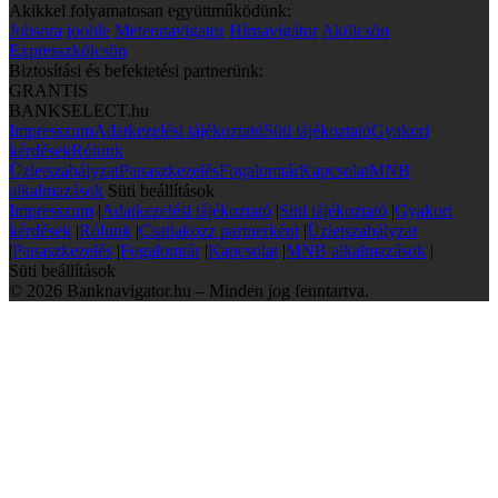
Akikkel folyamatosan együttműködünk:
Jobsora
jooble
Meteonavigator
Hírnavigátor
Akölcsön
Expresszkölcsön
Biztosítási és befektetési partnerünk:
GRANTIS
BANKSELECT.hu
Impresszum
Adatkezelési tájékoztató
Süti tájékoztató
Gyakori
kérdések
Rólunk
Üzletszabályzat
Panaszkezelés
Fogalomtár
Kapcsolat
MNB
alkalmazások
Süti beállítások
Impresszum
|
Adatkezelési tájékoztató
|
Süti tájékoztató
|
Gyakori
kérdések
|
Rólunk
|
Csatlakozz partnerként
|
Üzletszabályzat
|
Panaszkezelés
|
Fogalomtár
|
Kapcsolat
|
MNB alkalmazások
|
Süti beállítások
© 2026 Banknavigator.hu – Minden jog fenntartva.