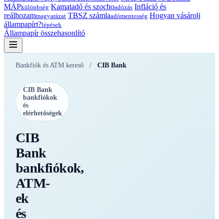
MÁP
Kamatadó és szocho
Infláció és
különbség
adózás
reálhozam
TBSZ számla
Hogyan vásárolj
magyarázat
adómentesség
állampapírt?
lépések
Állampapír összehasonlító
Bankfiók és ATM kereső
/
CIB Bank
CIB Bank
bankfiókok
és
elérhetőségek
CIB
Bank
bankfiókok,
ATM-
ek
és