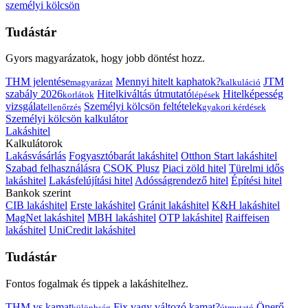
személyi kölcsön
Tudástár
Gyors magyarázatok, hogy jobb döntést hozz.
THM jelentése
Mennyi hitelt kaphatok?
JTM
magyarázat
kalkuláció
szabály 2026
Hitelkiváltás útmutató
Hitelképesség
korlátok
lépések
vizsgálat
Személyi kölcsön feltételek
ellenőrzés
gyakori kérdések
Személyi kölcsön kalkulátor
Lakáshitel
Kalkulátorok
Lakásvásárlás
Fogyasztóbarát lakáshitel
Otthon Start lakáshitel
Szabad felhasználásra
CSOK Plusz
Piaci zöld hitel
Türelmi idős
lakáshitel
Lakásfelújítási hitel
Adósságrendező hitel
Építési hitel
Bankok szerint
CIB lakáshitel
Erste lakáshitel
Gránit lakáshitel
K&H lakáshitel
MagNet lakáshitel
MBH lakáshitel
OTP lakáshitel
Raiffeisen
lakáshitel
UniCredit lakáshitel
Tudástár
Fontos fogalmak és tippek a lakáshitelhez.
THM vs kamat
Fix vagy változó kamat?
Önerő
különbség
útmutató