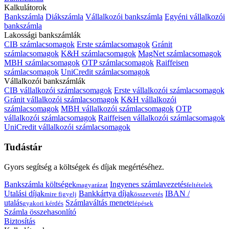
Kalkulátorok
Bankszámla
Diákszámla
Vállalkozói bankszámla
Egyéni vállalkozói
bankszámla
Lakossági bankszámlák
CIB számlacsomagok
Erste számlacsomagok
Gránit
számlacsomagok
K&H számlacsomagok
MagNet számlacsomagok
MBH számlacsomagok
OTP számlacsomagok
Raiffeisen
számlacsomagok
UniCredit számlacsomagok
Vállalkozói bankszámlák
CIB vállalkozói számlacsomagok
Erste vállalkozói számlacsomagok
Gránit vállalkozói számlacsomagok
K&H vállalkozói
számlacsomagok
MBH vállalkozói számlacsomagok
OTP
vállalkozói számlacsomagok
Raiffeisen vállalkozói számlacsomagok
UniCredit vállalkozói számlacsomagok
Tudástár
Gyors segítség a költségek és díjak megértéséhez.
Bankszámla költségek
Ingyenes számlavezetés
magyarázat
feltételek
Utalási díjak
Bankkártya díjak
IBAN /
mire figyelj
összevetés
utalás
Számlaváltás menete
gyakori kérdés
lépések
Számla összehasonlító
Biztosítás