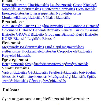
Kalkulátorok
Biztosítók szerint
Utasbiztosítás
Lakásbiztosítás
Casco
Kötelező
biztosítás
Balesetbiztosítás
Hitelfedezeti biztosítás
Életbiztosítás
Egészségbiztosítás
Egészségpénztár
Nyugdíjbiztosítás
Munkanélküliség biztosítás
Vállalati biztosítás
Biztosítók szerint
Alfa Biztosító
Allianz Hungária Biztosító
CIG Pannónia Biztosító
Colonnade Biztosító
Generali Biztosító
Genertel Biztosító
Gránit
Biztosító
GRAWE Biztosító
Groupama Biztosító
K&H Biztosító
KÖBE Biztosító
LegitiMo Biztosító
Életbiztosítás
Megtakarításos életbiztosítás
Euró alapú megtakarításos
életbiztosítás
Kockázati életbiztosítás
Csoportos életbiztosítás
Kegyeleti biztosítás
Egészségbiztosítás
Betegbiztosítás
Szolgáltatásfinanszírozó egészségbiztosítás
Vállalati biztosítás
Vagyonbiztosítás
Gépbiztosítás
Felelősségbiztosítás
Jogvédelmi
biztosítás
Szállítmánybiztosítás
Mezőgazdasági biztosítás
Építés-
szerelés biztosítás
Céges egészségbiztosítás
Tudástár
Gyors magyarázatok a megfelelő biztosítás kiválasztásához.