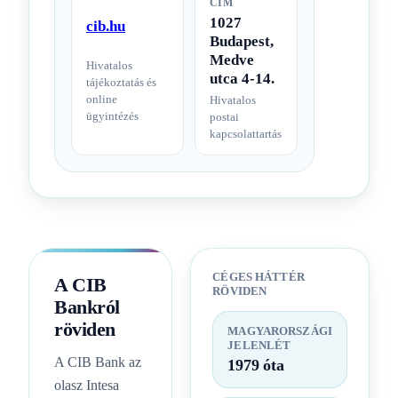
CÍM
1027
cib.hu
Budapest,
Medve
Hivatalos
utca 4-14.
tájékoztatás és
online
Hivatalos
ügyintézés
postai
kapcsolattartás
CÉGES HÁTTÉR
A CIB
RÖVIDEN
Bankról
röviden
MAGYARORSZÁGI
JELENLÉT
A CIB Bank az
1979 óta
olasz Intesa