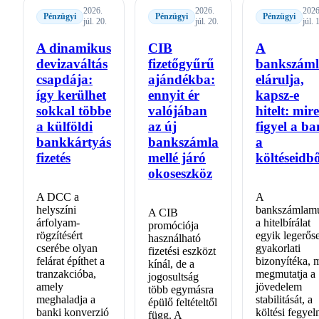
2026.
2026.
2026
Pénzügyi
Pénzügyi
Pénzügyi
júl. 20.
júl. 20.
júl. 
A dinamikus
CIB
A
devizaváltás
fizetőgyűrű
bankszám
csapdája:
ajándékba:
elárulja,
így kerülhet
ennyit ér
kapsz-e
sokkal többe
valójában
hitelt: mire
a külföldi
az új
figyel a b
bankkártyás
bankszámla
a
fizetés
mellé járó
költéseidb
okoseszköz
A DCC a
A
helyszíni
bankszámlamú
A CIB
árfolyam-
a hitelbírálat
promóciója
rögzítésért
egyik legerős
használható
cserébe olyan
gyakorlati
fizetési eszközt
felárat építhet a
bizonyítéka, 
kínál, de a
tranzakcióba,
megmutatja a
jogosultság
amely
jövedelem
több egymásra
meghaladja a
stabilitását, a
épülő feltételtől
banki konverzió
költési fegyel
függ. A