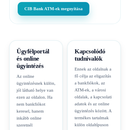
CIB Bank ATM-ek megnyitása
Ügyfélportál
Kapcsolódó
és online
tudnivalók
ügyintézés
Ennek az oldalnak a
fő célja az eligazítás
Az online
a bankfiókok, az
ügyintézésnek külön,
ATM-ek, a városi
jól látható helye van
oldalak, a kapcsolati
ezen az oldalon. Ha
adatok és az online
nem bankfiókot
ügyintézés között. A
keresel, hanem
termékes tartalmak
inkább online
külön oldaltípuson
szeretnél