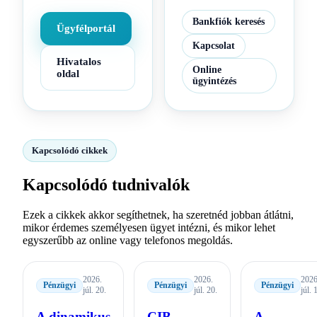
Bankfiók keresés
Ügyfélportál
Kapcsolat
Hivatalos
Online
oldal
ügyintézés
Kapcsolódó cikkek
Kapcsolódó tudnivalók
Ezek a cikkek akkor segíthetnek, ha szeretnéd jobban átlátni,
mikor érdemes személyesen ügyet intézni, és mikor lehet
egyszerűbb az online vagy telefonos megoldás.
2026.
2026.
2026
Pénzügyi
Pénzügyi
Pénzügyi
júl. 20.
júl. 20.
júl. 
A dinamikus
CIB
A