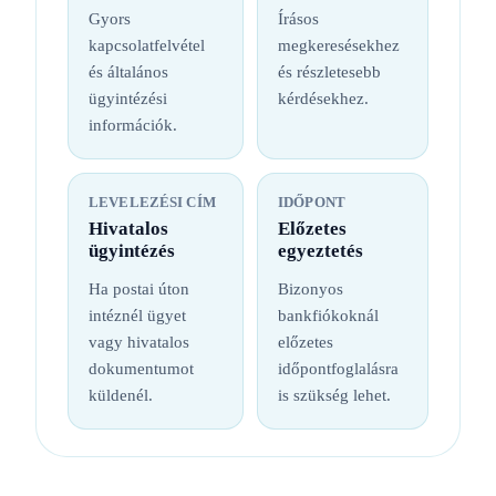
Gyors
Írásos
kapcsolatfelvétel
megkeresésekhez
és általános
és részletesebb
ügyintézési
kérdésekhez.
információk.
LEVELEZÉSI CÍM
IDŐPONT
Hivatalos
Előzetes
ügyintézés
egyeztetés
Ha postai úton
Bizonyos
intéznél ügyet
bankfiókoknál
vagy hivatalos
előzetes
dokumentumot
időpontfoglalásra
küldenél.
is szükség lehet.