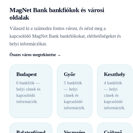
MagNet Bank bankfiókok és városi
oldalak
Válaszd ki a számodra fontos várost, és nézd meg a
kapcsolódó MagNet Bank bankfiókokat, elérhetőségeket és
helyi információkat.
Összes város megtekintése →
Budapest
Győr
Keszthely
6 bankfiók —
5 bankfiók
4 bankfiók
helyi címek és
— helyi
— helyi
kapcsolódó
címek és
címek és
információk.
kapcsolódó
kapcsolódó
információk.
információk.
Balatonfüred
Veszprém
Csökmő