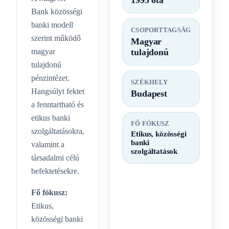
Bank közösségi
banki modell
CSOPORTTAGSÁG
szerint működő
Magyar
magyar
tulajdonú
tulajdonú
pénzintézet.
SZÉKHELY
Hangsúlyt fektet
Budapest
a fenntartható és
etikus banki
FŐ FÓKUSZ
szolgáltatásokra,
Etikus, közösségi
banki
valamint a
szolgáltatások
társadalmi célú
befektetésekre.
Fő fókusz:
Etikus,
közösségi banki