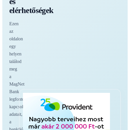
és
elérhetőségek
Ezen
az
oldalon
egy
helyen
találod
meg
a
MagNet
Bank
legfontosabb
kapcsolati
adatait,
a
bankfiókokat