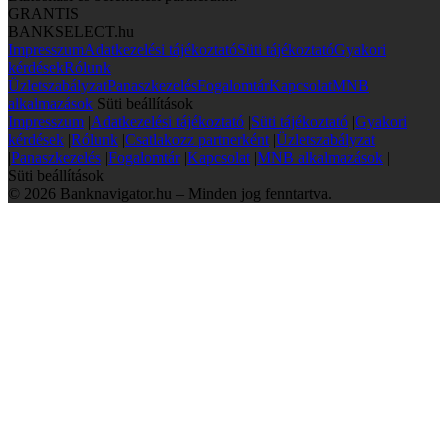
GRANTIS
BANKSELECT.hu
Impresszum
Adatkezelési tájékoztató
Süti tájékoztató
Gyakori
kérdések
Rólunk
Üzletszabályzat
Panaszkezelés
Fogalomtár
Kapcsolat
MNB
alkalmazások
Süti beállítások
Impresszum
|
Adatkezelési tájékoztató
|
Süti tájékoztató
|
Gyakori
kérdések
|
Rólunk
|
Csatlakozz partnerként
|
Üzletszabályzat
|
Panaszkezelés
|
Fogalomtár
|
Kapcsolat
|
MNB alkalmazások
|
Süti beállítások
© 2026 Banknavigator.hu – Minden jog fenntartva.