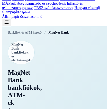
MÁP
Kamatadó és szocho
Infláció és
különbség
adózás
reálhozam
TBSZ számla
Hogyan vásárolj
magyarázat
adómentesség
állampapírt?
lépések
Állampapír összehasonlító
Bankfiók és ATM kereső
/
MagNet Bank
MagNet
Bank
bankfiókok
és
elérhetőségek
MagNet
Bank
bankfiókok,
ATM-
ek