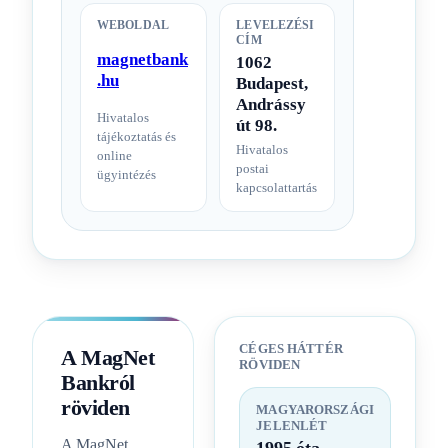
WEBOLDAL
LEVELEZÉSI
CÍM
magnetbank
1062
.hu
Budapest,
Andrássy
Hivatalos
út 98.
tájékoztatás és
Hivatalos
online
postai
ügyintézés
kapcsolattartás
CÉGES HÁTTÉR
A MagNet
RÖVIDEN
Bankról
röviden
MAGYARORSZÁGI
JELENLÉT
A MagNet
1995 óta