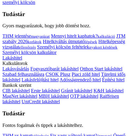
személyi kölcsön
Tudástár
Gyors magyarázatok, hogy jobb döntést hozz.
THM jelentése
Mennyi hitelt kaphatok?
JTM
magyarázat
kalkuláció
szabály 2026
Hitelkiváltás útmutató
Hitelképesség
korlátok
lépések
vizsgálat
Személyi kölcsön feltételek
ellenőrzés
gyakori kérdések
Személyi kölcsön kalkulátor
Lakáshitel
Kalkulátorok
Lakásvásárlás
Fogyasztóbarát lakáshitel
Otthon Start lakáshitel
Szabad felhasználásra
CSOK Plusz
Piaci zöld hitel
Türelmi idős
lakáshitel
Lakásfelújítási hitel
Adósságrendező hitel
Építési hitel
Bankok szerint
CIB lakáshitel
Erste lakáshitel
Gránit lakáshitel
K&H lakáshitel
MagNet lakáshitel
MBH lakáshitel
OTP lakáshitel
Raiffeisen
lakáshitel
UniCredit lakáshitel
Tudástár
Fontos fogalmak és tippek a lakáshitelhez.
THM vs kamat
Fix vagy változó kamat?
Önerő
különbség
útmutató