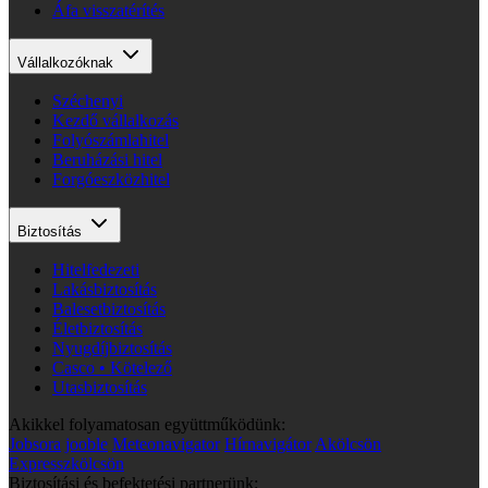
Áfa visszatérítés
Vállalkozóknak
Széchenyi
Kezdő vállalkozás
Folyószámlahitel
Beruházási hitel
Forgóeszközhitel
Biztosítás
Hitelfedezeti
Lakásbiztosítás
Balesetbiztosítás
Életbiztosítás
Nyugdíjbiztosítás
Casco • Kötelező
Utasbiztosítás
Akikkel folyamatosan együttműködünk:
Jobsora
jooble
Meteonavigator
Hírnavigátor
Akölcsön
Expresszkölcsön
Biztosítási és befektetési partnerünk: