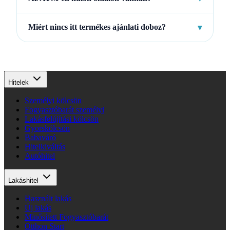
Miért nincs itt termékes ajánlati doboz?
▾
Hitelek
Személyi kölcsön
Fogyasztóbarát személyi
Lakásfelújítási kölcsön
Gyorskölcsön
Babaváró
Hitelkiváltás
Autóhitel
Lakáshitel
Használt lakás
Új lakás
Minősített Fogyasztóbarát
Otthon Start