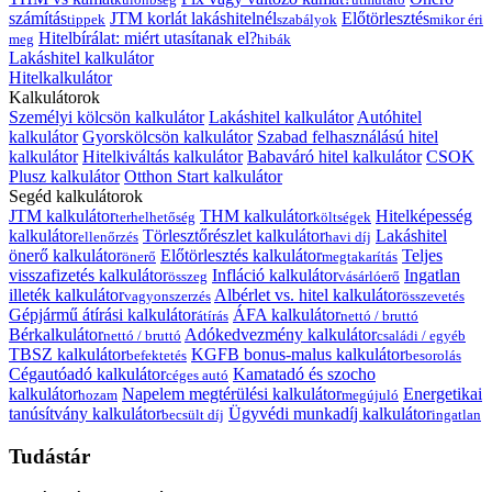
számítás
JTM korlát lakáshitelnél
Előtörlesztés
tippek
szabályok
mikor éri
Hitelbírálat: miért utasítanak el?
meg
hibák
Lakáshitel kalkulátor
Hitelkalkulátor
Kalkulátorok
Személyi kölcsön kalkulátor
Lakáshitel kalkulátor
Autóhitel
kalkulátor
Gyorskölcsön kalkulátor
Szabad felhasználású hitel
kalkulátor
Hitelkiváltás kalkulátor
Babaváró hitel kalkulátor
CSOK
Plusz kalkulátor
Otthon Start kalkulátor
Segéd kalkulátorok
JTM kalkulátor
THM kalkulátor
Hitelképesség
terhelhetőség
költségek
kalkulátor
Törlesztőrészlet kalkulátor
Lakáshitel
ellenőrzés
havi díj
önerő kalkulátor
Előtörlesztés kalkulátor
Teljes
önerő
megtakarítás
visszafizetés kalkulátor
Infláció kalkulátor
Ingatlan
összeg
vásárlóerő
illeték kalkulátor
Albérlet vs. hitel kalkulátor
vagyonszerzés
összevetés
Gépjármű átírási kalkulátor
ÁFA kalkulátor
átírás
nettó / bruttó
Bérkalkulátor
Adókedvezmény kalkulátor
nettó / bruttó
családi / egyéb
TBSZ kalkulátor
KGFB bonus-malus kalkulátor
befektetés
besorolás
Cégautóadó kalkulátor
Kamatadó és szocho
céges autó
kalkulátor
Napelem megtérülési kalkulátor
Energetikai
hozam
megújuló
tanúsítvány kalkulátor
Ügyvédi munkadíj kalkulátor
becsült díj
ingatlan
Tudástár