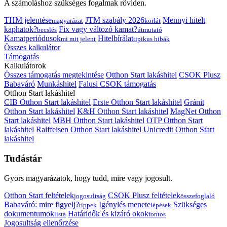
A számoláshoz szükséges fogalmak röviden.
THM jelentése
JTM szabály 2026
Mennyi hitelt
magyarázat
korlát
kaphatok?
Fix vagy változó kamat?
becslés
útmutató
Kamatperiódusok
Hitelbírálat
mi mit jelent
tipikus hibák
Összes kalkulátor
Támogatás
Kalkulátorok
Összes támogatás megtekintése
Otthon Start lakáshitel
CSOK Plusz
Babaváró
Munkáshitel
Falusi CSOK támogatás
Otthon Start lakáshitel
CIB Otthon Start lakáshitel
Erste Otthon Start lakáshitel
Gránit
Otthon Start lakáshitel
K&H Otthon Start lakáshitel
MagNet Otthon
Start lakáshitel
MBH Otthon Start lakáshitel
OTP Otthon Start
lakáshitel
Raiffeisen Otthon Start lakáshitel
Unicredit Otthon Start
lakáshitel
Tudástár
Gyors magyarázatok, hogy tudd, mire vagy jogosult.
Otthon Start feltételek
CSOK Plusz feltételek
jogosultság
összefoglaló
Babaváró: mire figyelj?
Igénylés menete
Szükséges
tippek
lépések
dokumentumok
Határidők és kizáró okok
lista
fontos
Jogosultság ellenőrzése