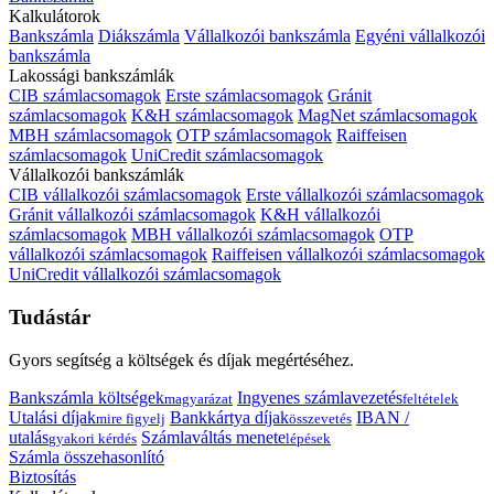
Kalkulátorok
Bankszámla
Diákszámla
Vállalkozói bankszámla
Egyéni vállalkozói
bankszámla
Lakossági bankszámlák
CIB számlacsomagok
Erste számlacsomagok
Gránit
számlacsomagok
K&H számlacsomagok
MagNet számlacsomagok
MBH számlacsomagok
OTP számlacsomagok
Raiffeisen
számlacsomagok
UniCredit számlacsomagok
Vállalkozói bankszámlák
CIB vállalkozói számlacsomagok
Erste vállalkozói számlacsomagok
Gránit vállalkozói számlacsomagok
K&H vállalkozói
számlacsomagok
MBH vállalkozói számlacsomagok
OTP
vállalkozói számlacsomagok
Raiffeisen vállalkozói számlacsomagok
UniCredit vállalkozói számlacsomagok
Tudástár
Gyors segítség a költségek és díjak megértéséhez.
Bankszámla költségek
Ingyenes számlavezetés
magyarázat
feltételek
Utalási díjak
Bankkártya díjak
IBAN /
mire figyelj
összevetés
utalás
Számlaváltás menete
gyakori kérdés
lépések
Számla összehasonlító
Biztosítás