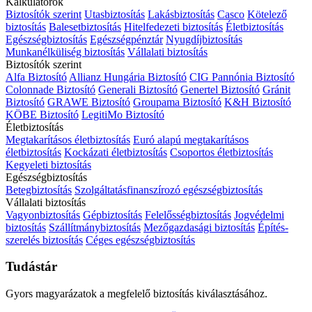
Kalkulátorok
Biztosítók szerint
Utasbiztosítás
Lakásbiztosítás
Casco
Kötelező
biztosítás
Balesetbiztosítás
Hitelfedezeti biztosítás
Életbiztosítás
Egészségbiztosítás
Egészségpénztár
Nyugdíjbiztosítás
Munkanélküliség biztosítás
Vállalati biztosítás
Biztosítók szerint
Alfa Biztosító
Allianz Hungária Biztosító
CIG Pannónia Biztosító
Colonnade Biztosító
Generali Biztosító
Genertel Biztosító
Gránit
Biztosító
GRAWE Biztosító
Groupama Biztosító
K&H Biztosító
KÖBE Biztosító
LegitiMo Biztosító
Életbiztosítás
Megtakarításos életbiztosítás
Euró alapú megtakarításos
életbiztosítás
Kockázati életbiztosítás
Csoportos életbiztosítás
Kegyeleti biztosítás
Egészségbiztosítás
Betegbiztosítás
Szolgáltatásfinanszírozó egészségbiztosítás
Vállalati biztosítás
Vagyonbiztosítás
Gépbiztosítás
Felelősségbiztosítás
Jogvédelmi
biztosítás
Szállítmánybiztosítás
Mezőgazdasági biztosítás
Építés-
szerelés biztosítás
Céges egészségbiztosítás
Tudástár
Gyors magyarázatok a megfelelő biztosítás kiválasztásához.