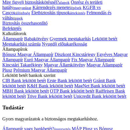
Mire figyelj biztosításkötésnél?
Önrész és területi
alapok
hatály
Kárrendezés menete
KGFB vs
magyarázat
lépések
Casco
Életbiztosítás típusok
Felmondás és
különbség
áttekintés
váltás
tippek
Biztosítás összehasonlító
Befektetés
Kalkulátorok
Állampapír
Babakötvény
Gyermek megtakarítás
Lekötött betét
Megtakarítási számla
Nyugdíj előtakarékosság
Állampapírok
Bónusz Magyar Állampapír
Diszkont Kincstárjegy
Egyéves Magyar
Állampapír
Euró Magyar Állampapír
Fix Magyar Állampapír
Kincstári Takarékjegy
Magyar Államkötvény
Magyar Állampapír
Plusz
Prémium Magyar Állampapír
Lekötött betét bankok szerint
CIB Bank lekötött betét
Erste Bank lekötött betét
Gránit Bank
lekötött betét
K&H Bank lekötött betét
MagNet Bank lekötött betét
MBH Bank lekötött betét
OTP Bank lekötött betét
Raiffeisen Bank
lekötött betét
Trive Bank lekötött betét
Unicredit Bank lekötött betét
Tudástár
Gyors magyarázatok a biztonságos megtakarításhoz.
Állampapír vagy bankbetét?
MÁP Plusz vs Bónusz
összevetés