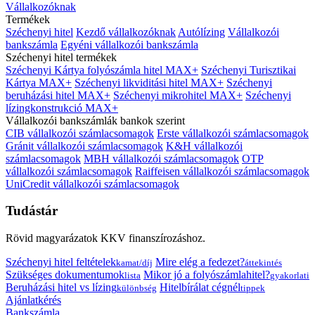
Vállalkozóknak
Termékek
Széchenyi hitel
Kezdő vállalkozóknak
Autólízing
Vállalkozói
bankszámla
Egyéni vállalkozói bankszámla
Széchenyi hitel termékek
Széchenyi Kártya folyószámla hitel MAX+
Széchenyi Turisztikai
Kártya MAX+
Széchenyi likviditási hitel MAX+
Széchenyi
beruházási hitel MAX+
Széchenyi mikrohitel MAX+
Széchenyi
lízingkonstrukció MAX+
Vállalkozói bankszámlák bankok szerint
CIB vállalkozói számlacsomagok
Erste vállalkozói számlacsomagok
Gránit vállalkozói számlacsomagok
K&H vállalkozói
számlacsomagok
MBH vállalkozói számlacsomagok
OTP
vállalkozói számlacsomagok
Raiffeisen vállalkozói számlacsomagok
UniCredit vállalkozói számlacsomagok
Tudástár
Rövid magyarázatok KKV finanszírozáshoz.
Széchenyi hitel feltételek
Mire elég a fedezet?
kamat/díj
áttekintés
Szükséges dokumentumok
Mikor jó a folyószámlahitel?
lista
gyakorlati
Beruházási hitel vs lízing
Hitelbírálat cégnél
különbség
tippek
Ajánlatkérés
Bankszámla