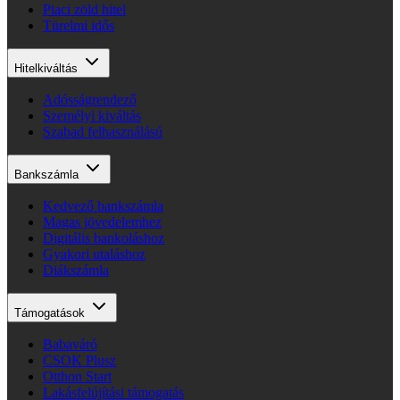
Piaci zöld hitel
Türelmi idős
Hitelkiváltás
Adósságrendező
Személyi kiváltás
Szabad felhasználású
Bankszámla
Kedvező bankszámla
Magas jövedelemhez
Digitális bankoláshoz
Gyakori utaláshoz
Diákszámla
Támogatások
Babaváró
CSOK Plusz
Otthon Start
Lakásfelújítási támogatás