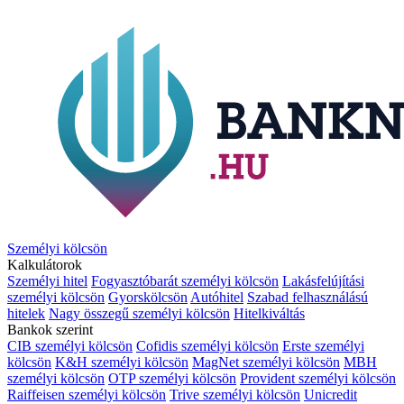
Személyi kölcsön
Kalkulátorok
Személyi hitel
Fogyasztóbarát személyi kölcsön
Lakásfelújítási
személyi kölcsön
Gyorskölcsön
Autóhitel
Szabad felhasználású
hitelek
Nagy összegű személyi kölcsön
Hitelkiváltás
Bankok szerint
CIB személyi kölcsön
Cofidis személyi kölcsön
Erste személyi
kölcsön
K&H személyi kölcsön
MagNet személyi kölcsön
MBH
személyi kölcsön
OTP személyi kölcsön
Provident személyi kölcsön
Raiffeisen személyi kölcsön
Trive személyi kölcsön
Unicredit