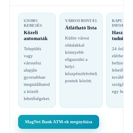
GYORS
VÁROSI BONTÁS
KAPCSOL
KERESÉS
INFORMÁC
Átlátható lista
Közeli
Hasznos
automaták
Külön városi
tudnival
oldalakkal
Település
24 órás
könnyebb
vagy
elérhetőség
eligazodni a
városrész
befizetési
helyi
alapján
lehetőség é
készpénzfelvételi
gyorsabban
további
pontok között.
megtalálhatod
szolgáltatá
a közeli
egy helyen
lehetőségeket.
MagNet Bank ATM-ek megnyitása