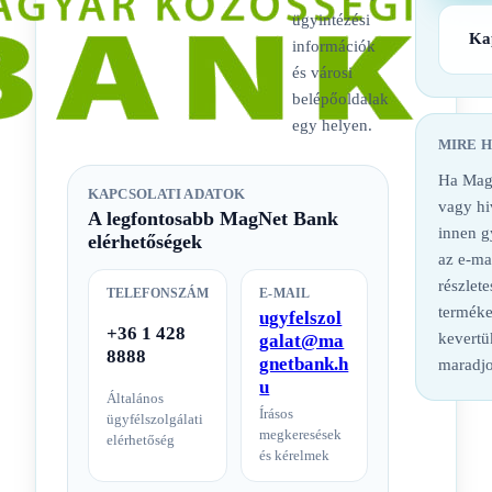
ügyintézési
Ka
információk
és városi
belépőoldalak
egy helyen.
MIRE 
Ha Mag
KAPCSOLATI ADATOK
vagy hi
A legfontosabb MagNet Bank
innen g
elérhetőségek
az e-ma
részlete
TELEFONSZÁM
E-MAIL
terméke
ugyfelszol
+36 1 428
kevertü
galat@ma
8888
gnetbank.h
maradjo
u
Általános
Írásos
ügyfélszolgálati
megkeresések
elérhetőség
és kérelmek