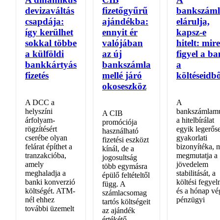
devizaváltás
fizetőgyűrű
bankszám
csapdája:
ajándékba:
elárulja,
így kerülhet
ennyit ér
kapsz-e
sokkal többe
valójában
hitelt: mire
a külföldi
az új
figyel a b
bankkártyás
bankszámla
a
fizetés
mellé járó
költéseidb
okoseszköz
A DCC a
A
helyszíni
bankszámlamú
A CIB
árfolyam-
a hitelbírálat
promóciója
rögzítésért
egyik legerős
használható
cserébe olyan
gyakorlati
fizetési eszközt
felárat építhet a
bizonyítéka, 
kínál, de a
tranzakcióba,
megmutatja a
jogosultság
amely
jövedelem
több egymásra
meghaladja a
stabilitását, a
épülő feltételtől
banki konverzió
költési fegyel
függ. A
költségét. ATM-
és a hónap vé
számlacsomag
nél ehhez
pénzügyi
tartós költségeit
további üzemelt
az ajándék
értékétő