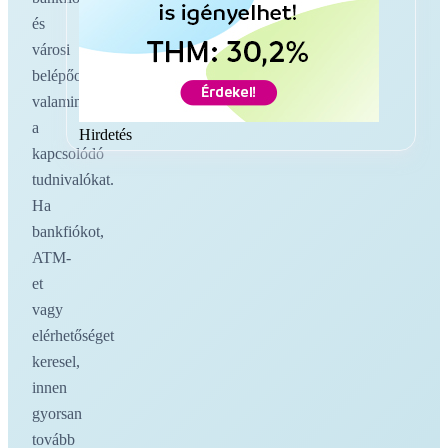
és
városi
belépőoldalakat,
valamint
a
Hirdetés
kapcsolódó
tudnivalókat.
Ha
bankfiókot,
ATM-
et
vagy
elérhetőséget
keresel,
innen
gyorsan
tovább