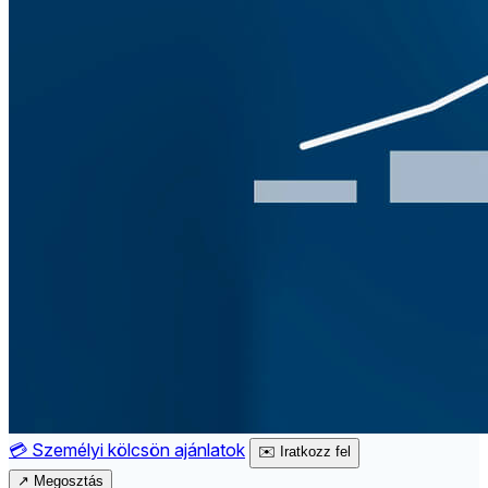
💳
Személyi kölcsön ajánlatok
✉️
Iratkozz fel
↗
Megosztás