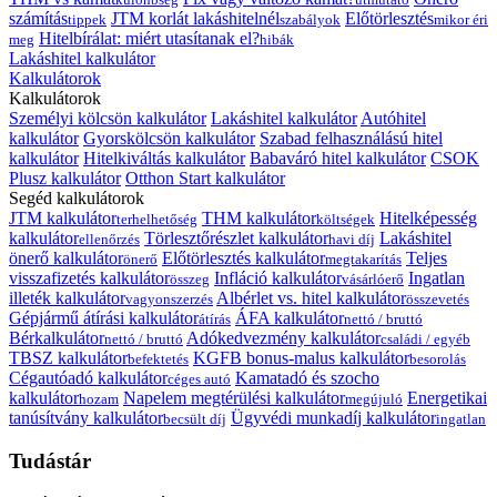
számítás
JTM korlát lakáshitelnél
Előtörlesztés
tippek
szabályok
mikor éri
Hitelbírálat: miért utasítanak el?
meg
hibák
Lakáshitel kalkulátor
Kalkulátorok
Kalkulátorok
Személyi kölcsön kalkulátor
Lakáshitel kalkulátor
Autóhitel
kalkulátor
Gyorskölcsön kalkulátor
Szabad felhasználású hitel
kalkulátor
Hitelkiváltás kalkulátor
Babaváró hitel kalkulátor
CSOK
Plusz kalkulátor
Otthon Start kalkulátor
Segéd kalkulátorok
JTM kalkulátor
THM kalkulátor
Hitelképesség
terhelhetőség
költségek
kalkulátor
Törlesztőrészlet kalkulátor
Lakáshitel
ellenőrzés
havi díj
önerő kalkulátor
Előtörlesztés kalkulátor
Teljes
önerő
megtakarítás
visszafizetés kalkulátor
Infláció kalkulátor
Ingatlan
összeg
vásárlóerő
illeték kalkulátor
Albérlet vs. hitel kalkulátor
vagyonszerzés
összevetés
Gépjármű átírási kalkulátor
ÁFA kalkulátor
átírás
nettó / bruttó
Bérkalkulátor
Adókedvezmény kalkulátor
nettó / bruttó
családi / egyéb
TBSZ kalkulátor
KGFB bonus-malus kalkulátor
befektetés
besorolás
Cégautóadó kalkulátor
Kamatadó és szocho
céges autó
kalkulátor
Napelem megtérülési kalkulátor
Energetikai
hozam
megújuló
tanúsítvány kalkulátor
Ügyvédi munkadíj kalkulátor
becsült díj
ingatlan
Tudástár