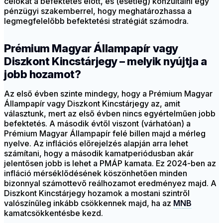
célokat a befektetés előtt, és (esetleg) konzultálni egy
pénzügyi szakemberrel, hogy meghatározhassa a
legmegfelelőbb befektetési stratégiát számodra.
Prémium Magyar Állampapír vagy
Diszkont Kincstárjegy – melyik nyújtja a
jobb hozamot?
Az első évben szinte mindegy, hogy a Prémium Magyar
Állampapír vagy Diszkont Kincstárjegy az, amit
választunk, mert az első évben nincs egyértelműen jobb
befektetés. A második évtől viszont (várhatóan) a
Prémium Magyar Állampapír felé billen majd a mérleg
nyelve. Az inflációs előrejelzés alapján arra lehet
számítani, hogy a második kamatperiódusban akár
jelentősen jobb is lehet a PMÁP kamata. Ez 2024-ben az
infláció mérséklődésének köszönhetően minden
bizonnyal számottevő reálhozamot eredményez majd. A
Diszkont Kincstárjegy hozamok a mostani szintről
valószínűleg inkább csökkennek majd, ha az
MNB
kamatcsökkentésbe kezd.