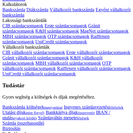
Kalkulátorok
Bankszámla
Diákszámla
Vállalkozói bankszámla
Egyéni vállalkozói
bankszámla
Lakossági bankszámlák
CIB számlacsomagok
Erste számlacsomagok
Gránit
számlacsomagok
K&H számlacsomagok
MagNet számlacsomagok
MBH számlacsomagok
OTP számlacsomagok
Raiffeisen
számlacsomagok
UniCredit számlacsomagok
Vállalkozói bankszámlák
CIB vállalkozói számlacsomagok
Erste vállalkozói számlacsomagok
Gránit vállalkozói számlacsomagok
K&H vállalkozói
számlacsomagok
MBH vállalkozói számlacsomagok
OTP
vállalkozói számlacsomagok
Raiffeisen vállalkozói számlacsomagok
UniCredit vállalkozói számlacsomagok
Tudástár
Gyors segítség a költségek és díjak megértéséhez.
Bankszámla költségek
Ingyenes számlavezetés
magyarázat
feltételek
Utalási díjak
Bankkártya díjak
IBAN /
mire figyelj
összevetés
utalás
Számlaváltás menete
gyakori kérdés
lépések
Számla összehasonlító
Biztosítás