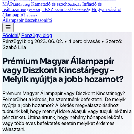
MÁP
Kamatadó és szocho
Infláció és
különbség
adózás
reálhozam
TBSZ számla
Hogyan vásárolj
magyarázat
adómentesség
állampapírt?
lépések
Állampapír összehasonlító
Főoldal
/
Pénzügyi blog
Pénzügyi blog
2023. 06. 02.
•
4 perc olvasás
•
Szerző:
Szabó Lilla
Prémium Magyar Állampapír
vagy Diszkont Kincstárjegy –
Melyik nyújtja a jobb hozamot?
Prémium Magyar Állampapír vagy Diszkont Kincstárjegy?
Felmerülhet a kérdés, ha szeretnénk befektetni. De melyik
nyújtja a jobb hozamot? A kérdés megválaszolásához
tudnunk kell, hogy mennyi időre akarjuk vagy tudjuk lekötni a
pénzünket. Utánajártunk, hogy néhány hónapos lekötés
vagy több éves befektetés esetén melyiket érdemes
választani.