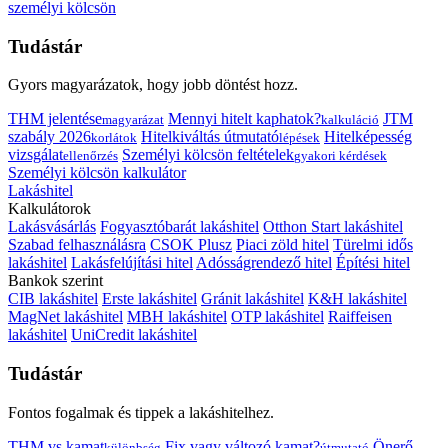
személyi kölcsön
Tudástár
Gyors magyarázatok, hogy jobb döntést hozz.
THM jelentése
Mennyi hitelt kaphatok?
JTM
magyarázat
kalkuláció
szabály 2026
Hitelkiváltás útmutató
Hitelképesség
korlátok
lépések
vizsgálat
Személyi kölcsön feltételek
ellenőrzés
gyakori kérdések
Személyi kölcsön kalkulátor
Lakáshitel
Kalkulátorok
Lakásvásárlás
Fogyasztóbarát lakáshitel
Otthon Start lakáshitel
Szabad felhasználásra
CSOK Plusz
Piaci zöld hitel
Türelmi idős
lakáshitel
Lakásfelújítási hitel
Adósságrendező hitel
Építési hitel
Bankok szerint
CIB lakáshitel
Erste lakáshitel
Gránit lakáshitel
K&H lakáshitel
MagNet lakáshitel
MBH lakáshitel
OTP lakáshitel
Raiffeisen
lakáshitel
UniCredit lakáshitel
Tudástár
Fontos fogalmak és tippek a lakáshitelhez.
THM vs kamat
Fix vagy változó kamat?
Önerő
különbség
útmutató