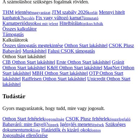
A számoláshoz szükséges fogalmak röviden.
THM jelentése
JTM szabály 2026
Mennyi hitelt
magyarázat
korlát
kaphatok?
Fix vagy változó kamat?
becslés
útmutató
Kamatperiódusok
Hitelbírálat
mi mit jelent
tipikus hibák
Összes kalkulátor
Támogatás
Kalkulátorok
Összes támogatás megtekintése
Otthon Start lakáshitel
CSOK Plusz
Babaváró
Munkáshitel
Falusi CSOK támogatás
Otthon Start lakáshitel
CIB Otthon Start lakáshitel
Erste Otthon Start lakáshitel
Gránit
Otthon Start lakáshitel
K&H Otthon Start lakáshitel
MagNet Otthon
Start lakáshitel
MBH Otthon Start lakáshitel
OTP Otthon Start
lakáshitel
Raiffeisen Otthon Start lakáshitel
Unicredit Otthon Start
lakáshitel
Tudástár
Gyors magyarázatok, hogy tudd, mire vagy jogosult.
Otthon Start feltételek
CSOK Plusz feltételek
jogosultság
összefoglaló
Babaváró: mire figyelj?
Igénylés menete
Szükséges
tippek
lépések
dokumentumok
Határidők és kizáró okok
lista
fontos
Jogosultság ellenőrzése