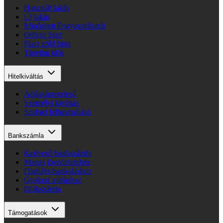
Használt lakás
Új lakás
Minősített Fogyasztóbarát
Otthon Start
Piaci zöld hitel
Türelmi idős
Hitelkiváltás
Adósságrendező
Személyi kiváltás
Szabad felhasználású
Bankszámla
Kedvező bankszámla
Magas jövedelemhez
Digitális bankoláshoz
Gyakori utaláshoz
Diákszámla
Támogatások