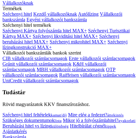
Vállalkozóknak
Termékek
Széchenyi hitel
Kezdő vállalkozóknak
Autólízing
Vállalkozói
bankszámla
Egyéni vállalkozói bankszámla
Széchenyi hitel termékek
Széchenyi Kártya folyószámla hitel MAX+
Széchenyi Turisztikai
Kártya MAX+
Széchenyi likviditási hitel MAX+
Széchenyi
beruházási hitel MAX+
Széchenyi mikrohitel MAX+
Széchenyi
lízingkonstrukció MAX+
Vállalkozói bankszámlák bankok szerint
CIB vállalkozói számlacsomagok
Erste vállalkozói számlacsomagok
Gránit vállalkozói számlacsomagok
K&H vállalkozói
számlacsomagok
MBH vállalkozói számlacsomagok
OTP
vállalkozói számlacsomagok
Raiffeisen vállalkozói számlacsomagok
UniCredit vállalkozói számlacsomagok
Tudástár
Rövid magyarázatok KKV finanszírozáshoz.
Széchenyi hitel feltételek
Mire elég a fedezet?
kamat/díj
áttekintés
Szükséges dokumentumok
Mikor jó a folyószámlahitel?
lista
gyakorlati
Beruházási hitel vs lízing
Hitelbírálat cégnél
különbség
tippek
Ajánlatkérés
Bankszámla