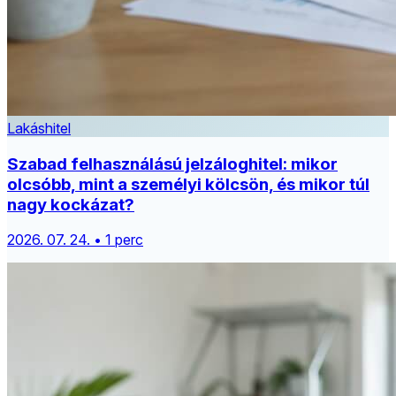
Lakáshitel
Szabad felhasználású jelzáloghitel: mikor
olcsóbb, mint a személyi kölcsön, és mikor túl
nagy kockázat?
2026. 07. 24. • 1 perc