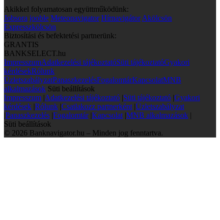
Akikkel folyamatosan együttműködünk:
Jobsora
jooble
Meteonavigator
Hírnavigátor
Akölcsön
Expresszkölcsön
Biztosítási és befektetési partnerünk:
GRANTIS
BANKSELECT.hu
Impresszum
Adatkezelési tájékoztató
Süti tájékoztató
Gyakori
kérdések
Rólunk
Üzletszabályzat
Panaszkezelés
Fogalomtár
Kapcsolat
MNB
alkalmazások
Süti beállítások
Impresszum
|
Adatkezelési tájékoztató
|
Süti tájékoztató
|
Gyakori
kérdések
|
Rólunk
|
Csatlakozz partnerként
|
Üzletszabályzat
|
Panaszkezelés
|
Fogalomtár
|
Kapcsolat
|
MNB alkalmazások
|
Süti beállítások
© 2026 Banknavigator.hu – Minden jog fenntartva.