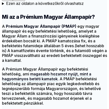
Ezen az oldalon a következőkről olvashatsz
Mi az a Prémium Magyar Állampapír?
A
Prémium Magyar Állampapír (PMÁP)
egy magyar
állampapír és egy befektetési lehetőség, amelyet a
Magyar Állam a finanszírozási igényeinek kielégítése
érdekében bocsát ki. A PMÁP kamatozása fix, és a
befektetés futamideje általában 5 éves.(lehet hosszabb
is) A kamatfizetés évente történik, és a futamidő végén a
PMÁP visszaváltható az eredeti befektetett összeggel és
a kamattal.
A Prémium Magyar Állampapír egy befektetési
lehetőség, ami
magasabb hozamot nyújt, mint a
hagyományos betéti kamatok
. A PMÁP befektetési
lehetőség az állampapír piac egyik legkedveltebb és
legnépszerűbb formája Magyarországon, és lehetővé
teszi a befektetők számára, hogy hosszabb távra
tervezzenek, és magasabb hozamot érjenek el a
befektetett pénzükkel.