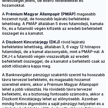
lehetőséget jelent, de eltérő feltételekkel és
hozamokkal.
A
Prémium Magyar Állampapír (PMÁP)
magasabb
hozamot nyújt, de hosszabb lejáratú befektetési
lehetőség. A PMÁP általában 5 éves futamidejű, kamata
fix, és a futamidő végén kifizetik az eredeti befektetett
összeget és a kamatot.
A
Diszkont Kincstárjegy (DKJ)
rövid lejáratú
befektetési lehetőség, általában 3, 6 vagy 12 hónapos
futamidejű, de a kamat alacsonyabb, mint a PMÁP-nál. A
DKJ-t a futamidő végén visszaváltják az eredeti
befektetett összeggel, de a kamatot a befektető csak az
adott időszakra kapja meg.
A Banknavigátor pénzügyi szakértői szerint ha hosszabb
távra tervezel befektetni, és magasabb hozamot
szeretnél elérni, akkor a Prémium Magyar Állampapír
lehet a jobb választás. Ha rövidebb távra tervezel
befektetni, és a biztonság fontosabb számodra, akkor a
Diszkont Kincstárjegy lehet az előnyösebb. Azonban
mindig fontos átgondolni a saját pénzügyi helyzetet és a