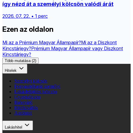
így nézd át a személyi kölcsön valódi árát
2026. 07. 22. • 1 perc
Ezen az oldalon
Mi az a Prémium Magyar Állampapír?
Mi az a Diszkont
Kincstárjegy?
Prémium Magyar Állampapír vagy Diszkont
Kincstárjegy?
Több mutatása (2)
Hitelek
Személyi kölcsön
Fogyasztóbarát személyi
Lakásfelújítási kölcsön
Gyorskölcsön
Babaváró
Hitelkiváltás
Autóhitel
Lakáshitel