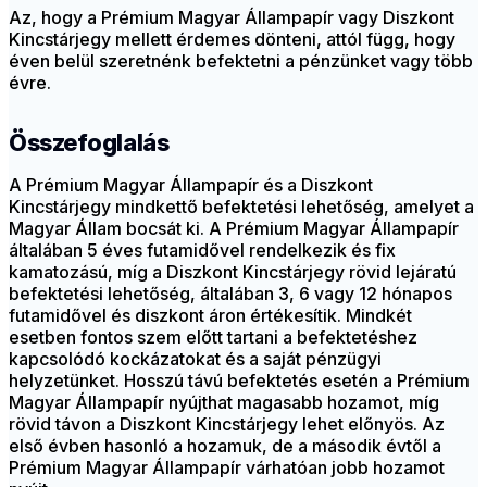
Az, hogy a Prémium Magyar Állampapír vagy Diszkont
Kincstárjegy mellett érdemes dönteni, attól függ, hogy
éven belül szeretnénk befektetni a pénzünket vagy több
évre.
Összefoglalás
A Prémium Magyar Állampapír és a Diszkont
Kincstárjegy mindkettő befektetési lehetőség, amelyet a
Magyar Állam bocsát ki. A Prémium Magyar Állampapír
általában 5 éves futamidővel rendelkezik és fix
kamatozású, míg a Diszkont Kincstárjegy rövid lejáratú
befektetési lehetőség, általában 3, 6 vagy 12 hónapos
futamidővel és diszkont áron értékesítik. Mindkét
esetben fontos szem előtt tartani a befektetéshez
kapcsolódó kockázatokat és a saját pénzügyi
helyzetünket. Hosszú távú befektetés esetén a Prémium
Magyar Állampapír nyújthat magasabb hozamot, míg
rövid távon a Diszkont Kincstárjegy lehet előnyös. Az
első évben hasonló a hozamuk, de a második évtől a
Prémium Magyar Állampapír várhatóan jobb hozamot