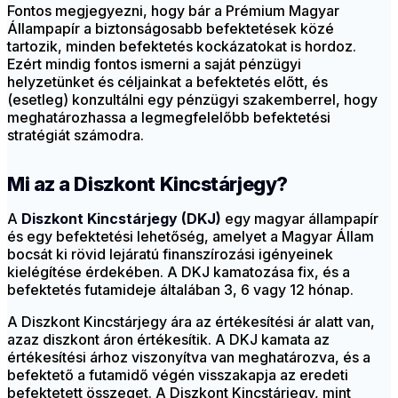
Fontos megjegyezni, hogy bár a Prémium Magyar
Állampapír a biztonságosabb befektetések közé
tartozik, minden befektetés kockázatokat is hordoz.
Ezért mindig fontos ismerni a saját pénzügyi
helyzetünket és céljainkat a befektetés előtt, és
(esetleg) konzultálni egy pénzügyi szakemberrel, hogy
meghatározhassa a legmegfelelőbb befektetési
stratégiát számodra.
Mi az a Diszkont Kincstárjegy?
A
Diszkont Kincstárjegy (DKJ)
egy magyar állampapír
és egy befektetési lehetőség, amelyet a Magyar Állam
bocsát ki rövid lejáratú finanszírozási igényeinek
kielégítése érdekében. A DKJ kamatozása fix, és a
befektetés futamideje általában 3, 6 vagy 12 hónap.
A Diszkont Kincstárjegy ára az értékesítési ár alatt van,
azaz diszkont áron értékesítik. A DKJ kamata az
értékesítési árhoz viszonyítva van meghatározva, és a
befektető a futamidő végén visszakapja az eredeti
befektetett összeget. A Diszkont Kincstárjegy, mint