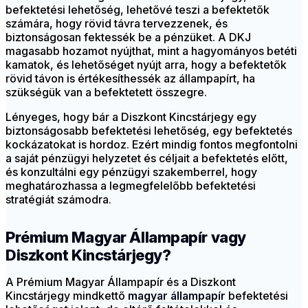
befektetési lehetőség, lehetővé teszi a befektetők
számára, hogy rövid távra tervezzenek, és
biztonságosan fektessék be a pénzüket. A DKJ
magasabb hozamot nyújthat, mint a hagyományos betéti
kamatok, és lehetőséget nyújt arra, hogy a befektetők
rövid távon is értékesíthessék az állampapírt, ha
szükségük van a befektetett összegre.
Lényeges, hogy bár a Diszkont Kincstárjegy egy
biztonságosabb befektetési lehetőség, egy befektetés
kockázatokat is hordoz. Ezért mindig fontos megfontolni
a saját pénzügyi helyzetet és céljait a befektetés előtt,
és konzultálni egy pénzügyi szakemberrel, hogy
meghatározhassa a legmegfelelőbb befektetési
stratégiát számodra.
Prémium Magyar Állampapír vagy
Diszkont Kincstárjegy?
A Prémium Magyar Állampapír és a Diszkont
Kincstárjegy mindkettő
magyar állampapír
befektetési