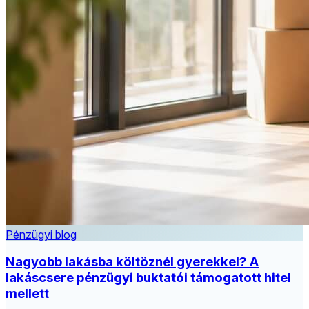
Pénzügyi blog
Nagyobb lakásba költöznél gyerekkel? A
lakáscsere pénzügyi buktatói támogatott hitel
mellett