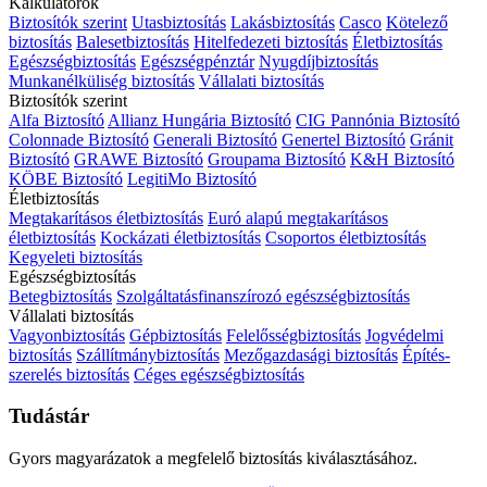
Kalkulátorok
Biztosítók szerint
Utasbiztosítás
Lakásbiztosítás
Casco
Kötelező
biztosítás
Balesetbiztosítás
Hitelfedezeti biztosítás
Életbiztosítás
Egészségbiztosítás
Egészségpénztár
Nyugdíjbiztosítás
Munkanélküliség biztosítás
Vállalati biztosítás
Biztosítók szerint
Alfa Biztosító
Allianz Hungária Biztosító
CIG Pannónia Biztosító
Colonnade Biztosító
Generali Biztosító
Genertel Biztosító
Gránit
Biztosító
GRAWE Biztosító
Groupama Biztosító
K&H Biztosító
KÖBE Biztosító
LegitiMo Biztosító
Életbiztosítás
Megtakarításos életbiztosítás
Euró alapú megtakarításos
életbiztosítás
Kockázati életbiztosítás
Csoportos életbiztosítás
Kegyeleti biztosítás
Egészségbiztosítás
Betegbiztosítás
Szolgáltatásfinanszírozó egészségbiztosítás
Vállalati biztosítás
Vagyonbiztosítás
Gépbiztosítás
Felelősségbiztosítás
Jogvédelmi
biztosítás
Szállítmánybiztosítás
Mezőgazdasági biztosítás
Építés-
szerelés biztosítás
Céges egészségbiztosítás
Tudástár
Gyors magyarázatok a megfelelő biztosítás kiválasztásához.