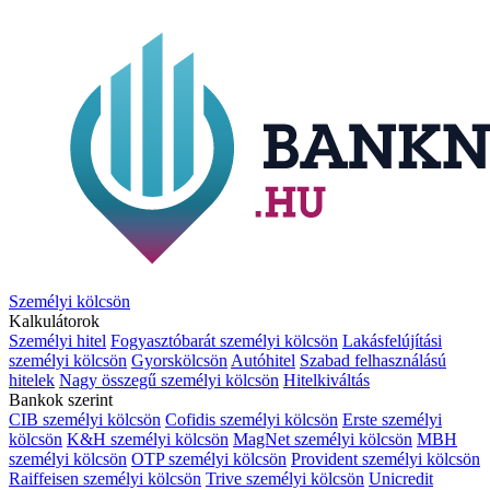
Személyi kölcsön
Kalkulátorok
Személyi hitel
Fogyasztóbarát személyi kölcsön
Lakásfelújítási
személyi kölcsön
Gyorskölcsön
Autóhitel
Szabad felhasználású
hitelek
Nagy összegű személyi kölcsön
Hitelkiváltás
Bankok szerint
CIB személyi kölcsön
Cofidis személyi kölcsön
Erste személyi
kölcsön
K&H személyi kölcsön
MagNet személyi kölcsön
MBH
személyi kölcsön
OTP személyi kölcsön
Provident személyi kölcsön
Raiffeisen személyi kölcsön
Trive személyi kölcsön
Unicredit