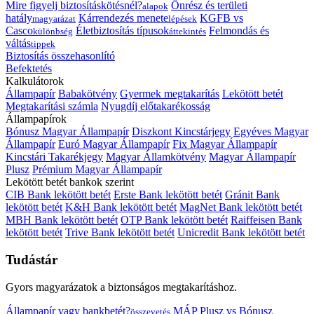
Mire figyelj biztosításkötésnél?
Önrész és területi
alapok
hatály
Kárrendezés menete
KGFB vs
magyarázat
lépések
Casco
Életbiztosítás típusok
Felmondás és
különbség
áttekintés
váltás
tippek
Biztosítás összehasonlító
Befektetés
Kalkulátorok
Állampapír
Babakötvény
Gyermek megtakarítás
Lekötött betét
Megtakarítási számla
Nyugdíj előtakarékosság
Állampapírok
Bónusz Magyar Állampapír
Diszkont Kincstárjegy
Egyéves Magyar
Állampapír
Euró Magyar Állampapír
Fix Magyar Állampapír
Kincstári Takarékjegy
Magyar Államkötvény
Magyar Állampapír
Plusz
Prémium Magyar Állampapír
Lekötött betét bankok szerint
CIB Bank lekötött betét
Erste Bank lekötött betét
Gránit Bank
lekötött betét
K&H Bank lekötött betét
MagNet Bank lekötött betét
MBH Bank lekötött betét
OTP Bank lekötött betét
Raiffeisen Bank
lekötött betét
Trive Bank lekötött betét
Unicredit Bank lekötött betét
Tudástár
Gyors magyarázatok a biztonságos megtakarításhoz.
Állampapír vagy bankbetét?
MÁP Plusz vs Bónusz
összevetés