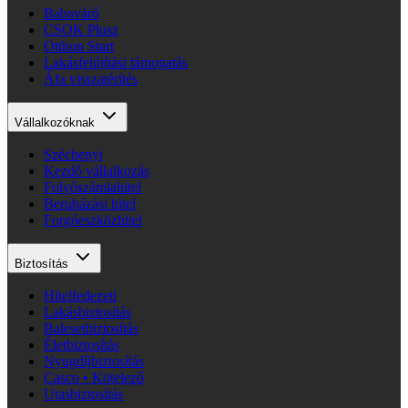
Babaváró
CSOK Plusz
Otthon Start
Lakásfelújítási támogatás
Áfa visszatérítés
Vállalkozóknak
Széchenyi
Kezdő vállalkozás
Folyószámlahitel
Beruházási hitel
Forgóeszközhitel
Biztosítás
Hitelfedezeti
Lakásbiztosítás
Balesetbiztosítás
Életbiztosítás
Nyugdíjbiztosítás
Casco • Kötelező
Utasbiztosítás