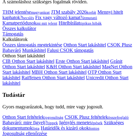
A számoláshoz szükséges fogalmak röviden.
THM jelentése
JTM szabály 2026
Mennyi hitelt
magyarázat
korlát
kaphatok?
Fix vagy változó kamat?
becslés
útmutató
Kamatperiódusok
Hitelbírálat
mi mit jelent
tipikus hibák
Összes kalkulátor
Támogatás
Kalkulátorok
Összes támogatás megtekintése
Otthon Start lakáshitel
CSOK Plusz
Babaváró
Munkáshitel
Falusi CSOK támogatás
Otthon Start lakáshitel
CIB Otthon Start lakáshitel
Erste Otthon Start lakáshitel
Gránit
Otthon Start lakáshitel
K&H Otthon Start lakáshitel
MagNet Otthon
Start lakáshitel
MBH Otthon Start lakáshitel
OTP Otthon Start
lakáshitel
Raiffeisen Otthon Start lakáshitel
Unicredit Otthon Start
lakáshitel
Tudástár
Gyors magyarázatok, hogy tudd, mire vagy jogosult.
Otthon Start feltételek
CSOK Plusz feltételek
jogosultság
összefoglaló
Babaváró: mire figyelj?
Igénylés menete
Szükséges
tippek
lépések
dokumentumok
Határidők és kizáró okok
lista
fontos
Jogosultság ellenőrzése