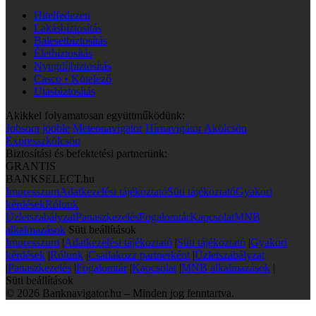
Hitelfedezeti
Lakásbiztosítás
Balesetbiztosítás
Életbiztosítás
Nyugdíjbiztosítás
Casco • Kötelező
Utasbiztosítás
Akikkel folyamatosan együttműködünk:
Jobsora
jooble
Meteonavigator
Hírnavigátor
Akölcsön
Expresszkölcsön
Biztosítási és befektetési partnerünk:
GRANTIS
BANKSELECT.hu
Impresszum
Adatkezelési tájékoztató
Süti tájékoztató
Gyakori
kérdések
Rólunk
Üzletszabályzat
Panaszkezelés
Fogalomtár
Kapcsolat
MNB
alkalmazások
Süti beállítások
Impresszum
|
Adatkezelési tájékoztató
|
Süti tájékoztató
|
Gyakori
kérdések
|
Rólunk
|
Csatlakozz partnerként
|
Üzletszabályzat
|
Panaszkezelés
|
Fogalomtár
|
Kapcsolat
|
MNB alkalmazások
|
Süti beállítások
© 2026 Banknavigator.hu – Minden jog fenntartva.