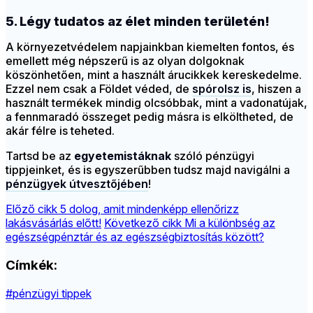
5. Légy tudatos az élet minden területén!
A környezetvédelem napjainkban kiemelten fontos, és
emellett még népszerű is az olyan dolgoknak
köszönhetően, mint a használt árucikkek kereskedelme.
Ezzel nem csak a Földet véded, de
spórolsz is
, hiszen a
használt termékek mindig olcsóbbak, mint a vadonatújak,
a fennmaradó összeget pedig másra is elköltheted, de
akár félre is teheted.
Tartsd be az
egyetemistáknak
szóló pénzügyi
tippjeinket, és is egyszerűbben tudsz majd navigálni a
pénzügyek útvesztőjében
!
Előző cikk
5 dolog, amit mindenképp ellenőrizz
lakásvásárlás előtt!
Következő cikk
Mi a különbség az
egészségpénztár és az egészségbiztosítás között?
Címkék:
#pénzügyi tippek