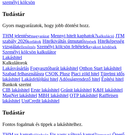
személyi kölcsön
Tudástár
Gyors magyarázatok, hogy jobb döntést hozz.
THM jelentése
Mennyi hitelt kaphatok?
JTM
magyarázat
kalkuláció
szabály 2026
Hitelkiváltás útmutató
Hitelképesség
korlátok
lépések
vizsgálat
Személyi kölcsön feltételek
ellenőrzés
gyakori kérdések
Személyi kölcsön kalkulátor
Lakáshitel
Kalkulátorok
Lakásvásárlás
Fogyasztóbarát lakáshitel
Otthon Start lakáshitel
Szabad felhasználásra
CSOK Plusz
Piaci zöld hitel
Türelmi idős
lakáshitel
Lakásfelújítási hitel
Adósságrendező hitel
Építési hitel
Bankok szerint
CIB lakáshitel
Erste lakáshitel
Gránit lakáshitel
K&H lakáshitel
MagNet lakáshitel
MBH lakáshitel
OTP lakáshitel
Raiffeisen
lakáshitel
UniCredit lakáshitel
Tudástár
Fontos fogalmak és tippek a lakáshitelhez.
THM vs kamat
Fix vagy változó kamat?
Önerő
különbség
útmutató