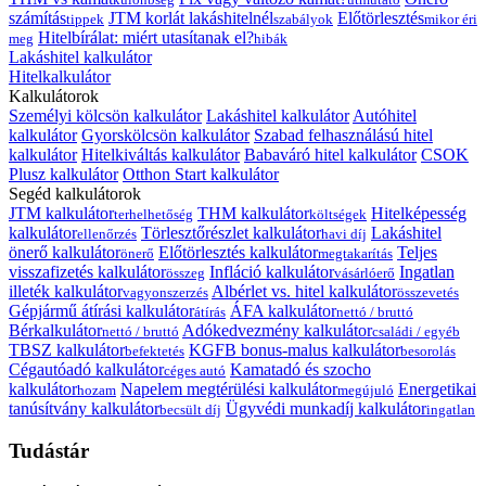
számítás
JTM korlát lakáshitelnél
Előtörlesztés
tippek
szabályok
mikor éri
Hitelbírálat: miért utasítanak el?
meg
hibák
Lakáshitel kalkulátor
Hitelkalkulátor
Kalkulátorok
Személyi kölcsön kalkulátor
Lakáshitel kalkulátor
Autóhitel
kalkulátor
Gyorskölcsön kalkulátor
Szabad felhasználású hitel
kalkulátor
Hitelkiváltás kalkulátor
Babaváró hitel kalkulátor
CSOK
Plusz kalkulátor
Otthon Start kalkulátor
Segéd kalkulátorok
JTM kalkulátor
THM kalkulátor
Hitelképesség
terhelhetőség
költségek
kalkulátor
Törlesztőrészlet kalkulátor
Lakáshitel
ellenőrzés
havi díj
önerő kalkulátor
Előtörlesztés kalkulátor
Teljes
önerő
megtakarítás
visszafizetés kalkulátor
Infláció kalkulátor
Ingatlan
összeg
vásárlóerő
illeték kalkulátor
Albérlet vs. hitel kalkulátor
vagyonszerzés
összevetés
Gépjármű átírási kalkulátor
ÁFA kalkulátor
átírás
nettó / bruttó
Bérkalkulátor
Adókedvezmény kalkulátor
nettó / bruttó
családi / egyéb
TBSZ kalkulátor
KGFB bonus-malus kalkulátor
befektetés
besorolás
Cégautóadó kalkulátor
Kamatadó és szocho
céges autó
kalkulátor
Napelem megtérülési kalkulátor
Energetikai
hozam
megújuló
tanúsítvány kalkulátor
Ügyvédi munkadíj kalkulátor
becsült díj
ingatlan
Tudástár