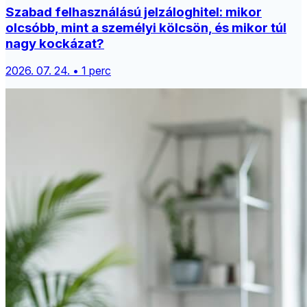
Szabad felhasználású jelzáloghitel: mikor
olcsóbb, mint a személyi kölcsön, és mikor túl
nagy kockázat?
2026. 07. 24. • 1 perc