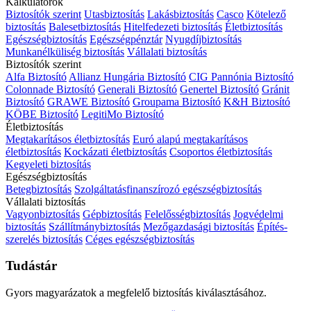
Kalkulátorok
Biztosítók szerint
Utasbiztosítás
Lakásbiztosítás
Casco
Kötelező
biztosítás
Balesetbiztosítás
Hitelfedezeti biztosítás
Életbiztosítás
Egészségbiztosítás
Egészségpénztár
Nyugdíjbiztosítás
Munkanélküliség biztosítás
Vállalati biztosítás
Biztosítók szerint
Alfa Biztosító
Allianz Hungária Biztosító
CIG Pannónia Biztosító
Colonnade Biztosító
Generali Biztosító
Genertel Biztosító
Gránit
Biztosító
GRAWE Biztosító
Groupama Biztosító
K&H Biztosító
KÖBE Biztosító
LegitiMo Biztosító
Életbiztosítás
Megtakarításos életbiztosítás
Euró alapú megtakarításos
életbiztosítás
Kockázati életbiztosítás
Csoportos életbiztosítás
Kegyeleti biztosítás
Egészségbiztosítás
Betegbiztosítás
Szolgáltatásfinanszírozó egészségbiztosítás
Vállalati biztosítás
Vagyonbiztosítás
Gépbiztosítás
Felelősségbiztosítás
Jogvédelmi
biztosítás
Szállítmánybiztosítás
Mezőgazdasági biztosítás
Építés-
szerelés biztosítás
Céges egészségbiztosítás
Tudástár
Gyors magyarázatok a megfelelő biztosítás kiválasztásához.