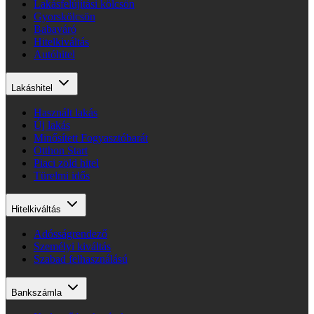
Lakásfelújítási kölcsön
Gyorskölcsön
Babaváró
Hitelkiváltás
Autóhitel
Lakáshitel
Használt lakás
Új lakás
Minősített Fogyasztóbarát
Otthon Start
Piaci zöld hitel
Türelmi idős
Hitelkiváltás
Adósságrendező
Személyi kiváltás
Szabad felhasználású
Bankszámla