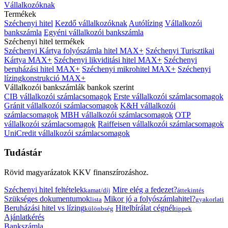
Vállalkozóknak
Termékek
Széchenyi hitel
Kezdő vállalkozóknak
Autólízing
Vállalkozói
bankszámla
Egyéni vállalkozói bankszámla
Széchenyi hitel termékek
Széchenyi Kártya folyószámla hitel MAX+
Széchenyi Turisztikai
Kártya MAX+
Széchenyi likviditási hitel MAX+
Széchenyi
beruházási hitel MAX+
Széchenyi mikrohitel MAX+
Széchenyi
lízingkonstrukció MAX+
Vállalkozói bankszámlák bankok szerint
CIB vállalkozói számlacsomagok
Erste vállalkozói számlacsomagok
Gránit vállalkozói számlacsomagok
K&H vállalkozói
számlacsomagok
MBH vállalkozói számlacsomagok
OTP
vállalkozói számlacsomagok
Raiffeisen vállalkozói számlacsomagok
UniCredit vállalkozói számlacsomagok
Tudástár
Rövid magyarázatok KKV finanszírozáshoz.
Széchenyi hitel feltételek
Mire elég a fedezet?
kamat/díj
áttekintés
Szükséges dokumentumok
Mikor jó a folyószámlahitel?
lista
gyakorlati
Beruházási hitel vs lízing
Hitelbírálat cégnél
különbség
tippek
Ajánlatkérés
Bankszámla