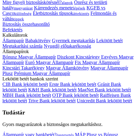
Mire figyelj biztosításkötésnél?
Önrész és területi
alapok
hatály
Kárrendezés menete
KGFB vs
magyarázat
lépések
Casco
Életbiztosítás típusok
Felmondás és
különbség
áttekintés
váltás
tippek
Biztosítás összehasonlító
Befektetés
Kalkulátorok
Állampapír
Babakötvény
Gyermek megtakarítás
Lekötött betét
Megtakarítási számla
Nyugdíj előtakarékosság
Állampapírok
Bónusz Magyar Állampapír
Diszkont Kincstárjegy
Egyéves Magyar
Állampapír
Euró Magyar Állampapír
Fix Magyar Állampapír
Kincstári Takarékjegy
Magyar Államkötvény
Magyar Állampapír
Plusz
Prémium Magyar Állampapír
Lekötött betét bankok szerint
CIB Bank lekötött betét
Erste Bank lekötött betét
Gránit Bank
lekötött betét
K&H Bank lekötött betét
MagNet Bank lekötött betét
MBH Bank lekötött betét
OTP Bank lekötött betét
Raiffeisen Bank
lekötött betét
Trive Bank lekötött betét
Unicredit Bank lekötött betét
Tudástár
Gyors magyarázatok a biztonságos megtakarításhoz.
Állampapír vagy bankbetét?
MÁP Plusz vs Bónusz
összevetés