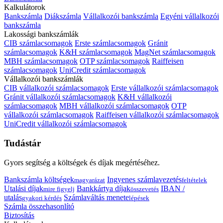
Kalkulátorok
Bankszámla
Diákszámla
Vállalkozói bankszámla
Egyéni vállalkozói
bankszámla
Lakossági bankszámlák
CIB számlacsomagok
Erste számlacsomagok
Gránit
számlacsomagok
K&H számlacsomagok
MagNet számlacsomagok
MBH számlacsomagok
OTP számlacsomagok
Raiffeisen
számlacsomagok
UniCredit számlacsomagok
Vállalkozói bankszámlák
CIB vállalkozói számlacsomagok
Erste vállalkozói számlacsomagok
Gránit vállalkozói számlacsomagok
K&H vállalkozói
számlacsomagok
MBH vállalkozói számlacsomagok
OTP
vállalkozói számlacsomagok
Raiffeisen vállalkozói számlacsomagok
UniCredit vállalkozói számlacsomagok
Tudástár
Gyors segítség a költségek és díjak megértéséhez.
Bankszámla költségek
Ingyenes számlavezetés
magyarázat
feltételek
Utalási díjak
Bankkártya díjak
IBAN /
mire figyelj
összevetés
utalás
Számlaváltás menete
gyakori kérdés
lépések
Számla összehasonlító
Biztosítás