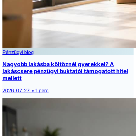
Pénzügyi blog
Nagyobb lakásba költöznél gyerekkel? A
lakáscsere pénzügyi buktatói támogatott hitel
mellett
2026. 07. 27. • 1 perc