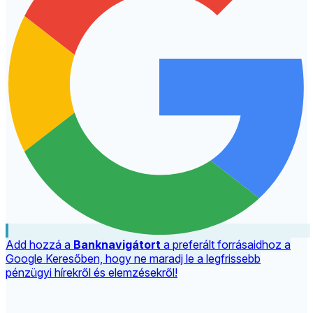
Add hozzá a
Banknavigátort
a preferált forrásaidhoz a
Google Keresőben, hogy ne maradj le a legfrissebb
pénzügyi hírekről és elemzésekről!