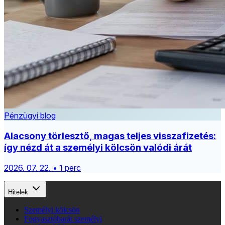
Pénzügyi blog
Alacsony törlesztő, magas teljes visszafizetés:
így nézd át a személyi kölcsön valódi árát
2026. 07. 22. • 1 perc
Hitelek
Személyi kölcsön
Fogyasztóbarát személyi