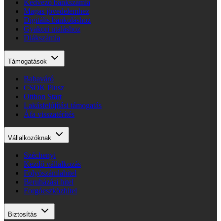
Kedvező bankszámla
Magas jövedelemhez
Digitális bankoláshoz
Gyakori utaláshoz
Diákszámla
Támogatások
Babaváró
CSOK Plusz
Otthon Start
Lakásfelújítási támogatás
Áfa visszatérítés
Vállalkozóknak
Széchenyi
Kezdő vállalkozás
Folyószámlahitel
Beruházási hitel
Forgóeszközhitel
Biztosítás