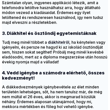
Számtalan olyan, ingyenes applikáció létezik, amit a
telefonodra letöltve használhatsz arra, hogy átlátható
módon vezesd a kiadásaidat. Érdemes egy ilyet
letöltened és rendszeresen használnod, így nem tudsz
majd elveszni a részletekben.
3. Diákhitel és ösztöndíj egyetemistáknak
Tudj meg minél többet a
diákhitelről
, ha kénytelen vagy
igényelni, és persze ne hagyd ki az iskolád ösztöndíját
sem, hiszen sokat segíthet! Próbálj meg minél kevésbé
eladósodni, mert az a diploma megszerzése után hosszú
évekig nyomja majd a válladat!
4. Vedd igénybe a számodra elérhető, összes
kedvezményt!
A diákkedvezmények igénybevétele az élet minden
területén lehetséges, sőt, ha nem tanulsz már, de még
nem múltál el 26 éves, akkor is megmarad közülük
néhány. Érdemes alaposan utánajárnod, hogy mi,
mekkora mértékben és főleg hol vehető igénybe.