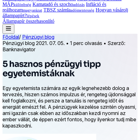
MÁP
Kamatadó és szocho
Infláció és
különbség
adózás
reálhozam
TBSZ számla
Hogyan vásárolj
magyarázat
adómentesség
állampapírt?
lépések
Állampapír összehasonlító
Főoldal
/
Pénzügyi blog
Pénzügyi blog
2021. 07. 05.
•
1 perc olvasás
•
Szerző:
Banknavigator
5 hasznos pénzügyi tipp
egyetemistáknak
Egy egyetemista számára az egyik legnehezebb dolog a
tervezés, hiszen számos impulzus ér, rengeteg újdonsággal
kell foglalkozni, és persze a tanulás is rengeteg időt és
energiát emészt fel. A pénzügyek kezelése szintén olyasmi,
ami igazán csak ebben az időszakban kezdi nyomni az
ember vállát, de éppen ezért fontos, hogy ilyenkor tudj mibe
kapaszkodni.