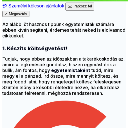
💳
Személyi kölcsön ajánlatok
✉️
Iratkozz fel
↗
Megosztás
Az alábbi öt hasznos tippünk egyetemisták számára
ebben kíván segíteni, érdemes tehát neked is elolvasnod
cikkünket.
1. Készíts költségvetést!
Tudjuk, hogy ebben az időszakban a takarékoskodás az,
amire a legkevésbé gondolsz, hiszen egymást érik a
bulik, ám fontos, hogy
egyetemistaként
tudd, mire
megy el a pénzed. Írd össze, mire mennyit költesz, és
meg fogod látni, hogy rengeteget költesz feleslegesen!
Szintén előny a későbbi életedre nézve, ha elkezdesz
tudatosan félretenni, méghozzá rendszeresen.