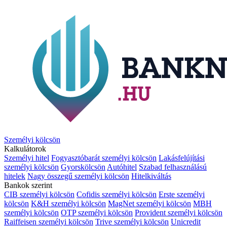
Személyi kölcsön
Kalkulátorok
Személyi hitel
Fogyasztóbarát személyi kölcsön
Lakásfelújítási
személyi kölcsön
Gyorskölcsön
Autóhitel
Szabad felhasználású
hitelek
Nagy összegű személyi kölcsön
Hitelkiváltás
Bankok szerint
CIB személyi kölcsön
Cofidis személyi kölcsön
Erste személyi
kölcsön
K&H személyi kölcsön
MagNet személyi kölcsön
MBH
személyi kölcsön
OTP személyi kölcsön
Provident személyi kölcsön
Raiffeisen személyi kölcsön
Trive személyi kölcsön
Unicredit