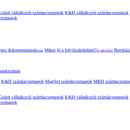
Gránit vállalkozói számlacsomagok
K&H vállalkozói számlacsomagok
acsomagok
éges dokumentumok
Mikor jó a folyószámlahitel?
Beruházás
lista
gyakorlati
 bankszámla
K&H számlacsomagok
MagNet számlacsomagok
MBH számlacsoma
Gránit vállalkozói számlacsomagok
K&H vállalkozói számlacsomagok
acsomagok