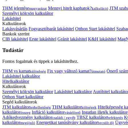
THM jelentése
Mennyi hitelt kaphatok?
JTM szab
magyarázat
kalkuláció
Személyi kölcsön kalkulátor
Lakáshitel
Kalkulátorok
Lakásvásárlás
Fogyasztóbarát lakáshitel
Otthon Start lakáshitel
Szabad
Bankok szerint
CIB lakáshitel
Erste lakáshitel
Gránit lakáshitel
K&H lakáshitel
MagNe
Tudástár
Fontos fogalmak és tippek a lakáshitelhez.
THM vs kamat
Fix vagy változó kamat?
Önerő szám
különbség
útmutató
Lakáshitel kalkulátor
Hitelkalkulátor
Kalkulátorok
Személyi kölcsön kalkulátor
Lakáshitel kalkulátor
Autóhitel kalkuláto
Otthon Start kalkulátor
Segéd kalkulátorok
JTM kalkulátor
THM kalkulátor
Hitelképesség ka
terhelhetőség
költségek
kalkulátor
Infláció kalkulátor
Ingatlan illeték kalkulátor
összeg
vásárlóerő
Adókedvezmény kalkulátor
TBSZ kalkulátor
K
családi / egyéb
befektetés
kalkulátor
Energetikai tanúsítvány kalkulátor
Ügyvéd
megújuló
becsült díj