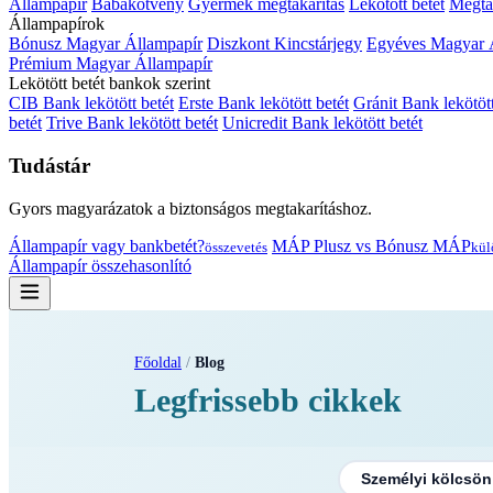
Állampapír
Babakötvény
Gyermek megtakarítás
Lekötött betét
Megtak
Állampapírok
Bónusz Magyar Állampapír
Diszkont Kincstárjegy
Egyéves Magyar 
Prémium Magyar Állampapír
Lekötött betét bankok szerint
CIB Bank lekötött betét
Erste Bank lekötött betét
Gránit Bank lekötött
betét
Trive Bank lekötött betét
Unicredit Bank lekötött betét
Tudástár
Gyors magyarázatok a biztonságos megtakarításhoz.
Állampapír vagy bankbetét?
MÁP Plusz vs Bónusz MÁP
összevetés
kül
Állampapír összehasonlító
Főoldal
/
Blog
Legfrissebb cikkek
Személyi kölcsön