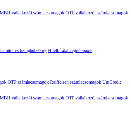
MBH vállalkozói számlacsomagok
OTP vállalkozói számlacsomagok
i hitel vs lízing
Hitelbírálat cégnél
különbség
tippek
gok
OTP számlacsomagok
Raiffeisen számlacsomagok
UniCredit
MBH vállalkozói számlacsomagok
OTP vállalkozói számlacsomagok