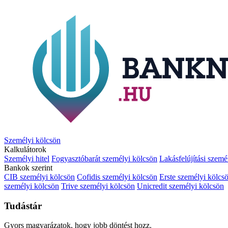
Személyi kölcsön
Kalkulátorok
Személyi hitel
Fogyasztóbarát személyi kölcsön
Lakásfelújítási szemé
Bankok szerint
CIB személyi kölcsön
Cofidis személyi kölcsön
Erste személyi kölcs
személyi kölcsön
Trive személyi kölcsön
Unicredit személyi kölcsön
Tudástár
Gyors magyarázatok, hogy jobb döntést hozz.