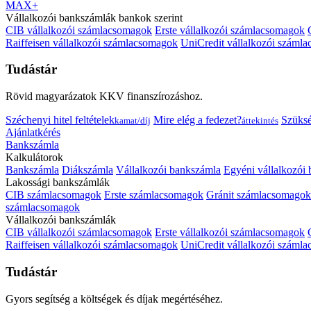
MAX+
Vállalkozói bankszámlák bankok szerint
CIB vállalkozói számlacsomagok
Erste vállalkozói számlacsomagok
Raiffeisen vállalkozói számlacsomagok
UniCredit vállalkozói száml
Tudástár
Rövid magyarázatok KKV finanszírozáshoz.
Széchenyi hitel feltételek
Mire elég a fedezet?
Szüks
kamat/díj
áttekintés
Ajánlatkérés
Bankszámla
Kalkulátorok
Bankszámla
Diákszámla
Vállalkozói bankszámla
Egyéni vállalkozói
Lakossági bankszámlák
CIB számlacsomagok
Erste számlacsomagok
Gránit számlacsomagok
számlacsomagok
Vállalkozói bankszámlák
CIB vállalkozói számlacsomagok
Erste vállalkozói számlacsomagok
Raiffeisen vállalkozói számlacsomagok
UniCredit vállalkozói száml
Tudástár
Gyors segítség a költségek és díjak megértéséhez.