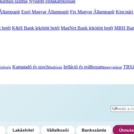
arítási számla
Nyugdíj előtakarékosság
Állampapír
Euró Magyar Állampapír
Fix Magyar Állampapír
Kincstári
 betét
K&H Bank lekötött betét
MagNet Bank lekötött betét
MBH Bank 
Kamatadó és szocho
Infláció és reálhozam
TBSZ
önbség
adózás
magyarázat
🔎
Lakáshitel
Vállalkozói
Bankszámla
Útmuta