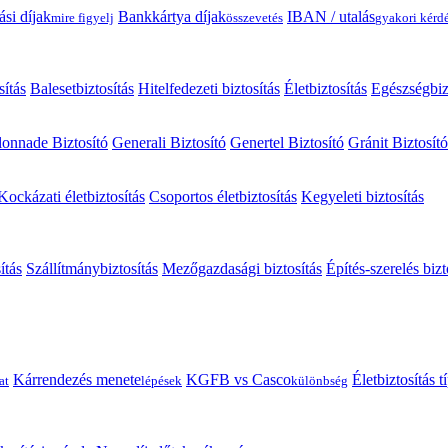
ási díjak
Bankkártya díjak
IBAN / utalás
mire figyelj
összevetés
gyakori kérd
sítás
Balesetbiztosítás
Hitelfedezeti biztosítás
Életbiztosítás
Egészségbiz
onnade Biztosító
Generali Biztosító
Genertel Biztosító
Gránit Biztosító
Kockázati életbiztosítás
Csoportos életbiztosítás
Kegyeleti biztosítás
ítás
Szállítmánybiztosítás
Mezőgazdasági biztosítás
Építés-szerelés bizt
Kárrendezés menete
KGFB vs Casco
Életbiztosítás 
at
lépések
különbség