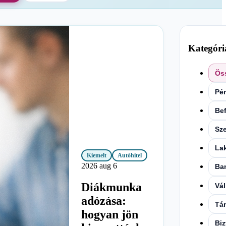
Kategóri
Ös
Pén
Bef
Sz
Lak
Kiemelt
Autóhitel
2026 aug 6
Ba
Diákmunka
Vá
adózása:
Tá
hogyan jön
Biz