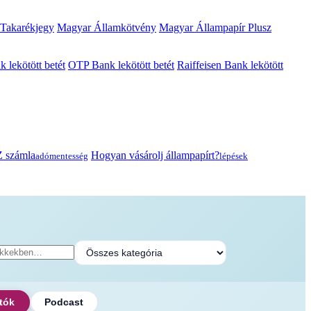
 Takarékjegy
Magyar Államkötvény
Magyar Állampapír Plusz
lekötött betét
OTP Bank lekötött betét
Raiffeisen Bank lekötött
 számla
Hogyan vásárolj állampapírt?
adómentesség
lépések
tók
Podcast