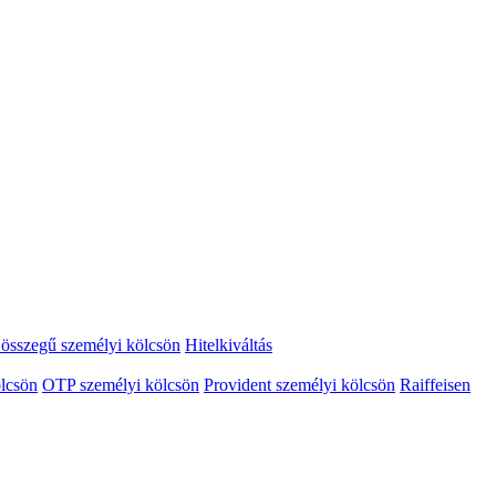
összegű személyi kölcsön
Hitelkiváltás
lcsön
OTP személyi kölcsön
Provident személyi kölcsön
Raiffeisen