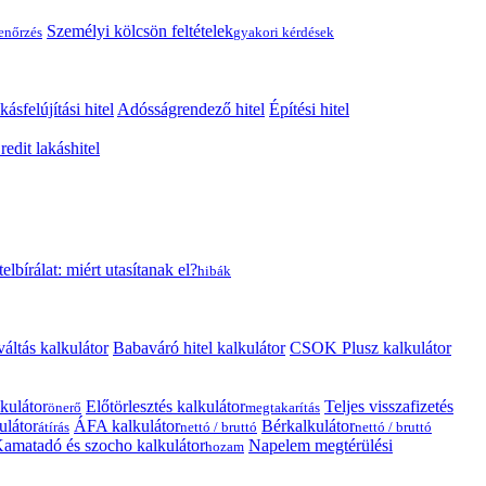
Személyi kölcsön feltételek
lenőrzés
gyakori kérdések
kásfelújítási hitel
Adósságrendező hitel
Építési hitel
edit lakáshitel
telbírálat: miért utasítanak el?
hibák
váltás kalkulátor
Babaváró hitel kalkulátor
CSOK Plusz kalkulátor
kulátor
Előtörlesztés kalkulátor
Teljes visszafizetés
önerő
megtakarítás
ulátor
ÁFA kalkulátor
Bérkalkulátor
átírás
nettó / bruttó
nettó / bruttó
amatadó és szocho kalkulátor
Napelem megtérülési
hozam