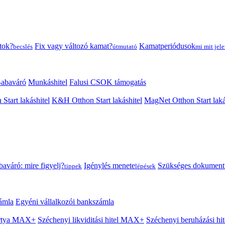
tok?
Fix vagy változó kamat?
Kamatperiódusok
becslés
útmutató
mi mit jele
abaváró
Munkáshitel
Falusi CSOK támogatás
 Start lakáshitel
K&H Otthon Start lakáshitel
MagNet Otthon Start laká
aváró: mire figyelj?
Igénylés menete
Szükséges dokumen
tippek
lépések
ámla
Egyéni vállalkozói bankszámla
Kártya MAX+
Széchenyi likviditási hitel MAX+
Széchenyi beruházási h