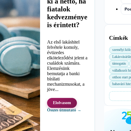
ki a nettó, ha
fiatalok
Po
kedvezménye
is érintett?
Címkék
Az első lakáshitel
felvétele komoly,
személyi köl
évtizedes
Lakásvásárlá
elköteleződést jelent a
családok számára.
támogatás
Elemzésünk
vállalkozói hi
bemutatja a banki
otthon start 
bírálati
mechanizmusokat, a
babaváró hite
jöve...
Elolvasom
Összes útmutató →