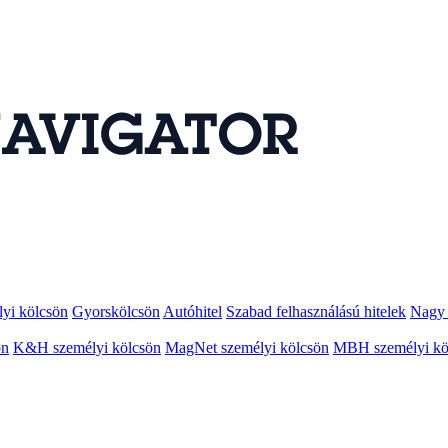
lyi kölcsön
Gyorskölcsön
Autóhitel
Szabad felhasználású hitelek
Nagy 
ön
K&H személyi kölcsön
MagNet személyi kölcsön
MBH személyi kö