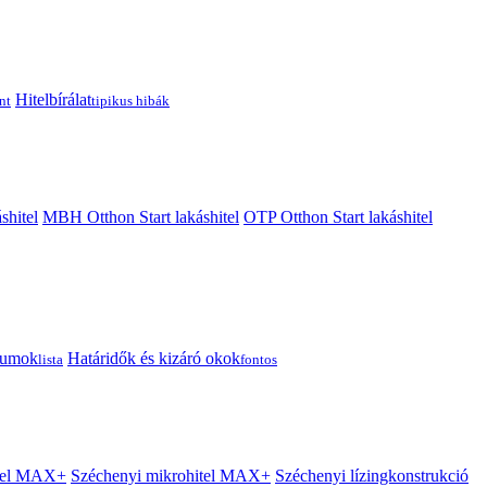
Hitelbírálat
nt
tipikus hibák
shitel
MBH Otthon Start lakáshitel
OTP Otthon Start lakáshitel
tumok
Határidők és kizáró okok
lista
fontos
itel MAX+
Széchenyi mikrohitel MAX+
Széchenyi lízingkonstrukció