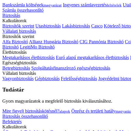
Bankszámla költségek
Ingyenes számlavezetés
Utal
magyarázat
feltételek
Számla összehasonlító
Biztosítás
Kalkulátorok
Biztosítók szerint
Utasbiztosítás
Lakásbiztosítás
Casco
Kötelező bizto
Vállalati biztosítás
Biztosítók szerint
Alfa Biztosító
Allianz Hungária Biztosító
CIG Pannónia Biztosító
Col
Biztosító
LegitiMo Biztosító
Életbiztosítás
Megtakarításos életbiztosítás
Euró alapú megtakarításos életbiztosítás
Egészségbiztosítás
Betegbiztosítás
Szolgáltatásfinanszírozó egészségbiztosítás
Vállalati biztosítás
Vagyonbiztosítás
Gépbiztosítás
Felelősségbiztosítás
Jogvédelmi biztos
Tudástár
Gyors magyarázatok a megfelelő biztosítás kiválasztásához.
Mire figyelj biztosításkötésnél?
Önrész és területi hatály
alapok
magyaráz
Biztosítás összehasonlító
Befektetés
Kalkulátorok