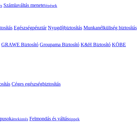
Számlaváltás menete
és
lépések
tosítás
Egészségpénztár
Nyugdíjbiztosítás
Munkanélküliség biztosítás
GRAWE Biztosító
Groupama Biztosító
K&H Biztosító
KÖBE
osítás
Céges egészségbiztosítás
típusok
Felmondás és váltás
áttekintés
tippek