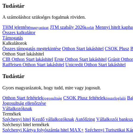
Tudástár
A számoláshoz szükséges fogalmak röviden.
THM jelentése
JTM szabály 2026
Mennyi hitelt kapha
magyarázat
korlát
Összes kalkulátor
Támogatás
Kalkulátorok
Összes támogatás megtekintése
Otthon Start lakáshitel
CSOK Plusz
B
Otthon Start lakáshitel
CIB Otthon Start lakáshitel
Erste Otthon Start lakáshitel
Gránit Otthon
Raiffeisen Otthon Start lakáshitel
Unicredit Otthon Start lakáshitel
Tudástár
Gyors magyarázatok, hogy tudd, mire vagy jogosult.
Otthon Start feltételek
CSOK Plusz feltételek
Bab
jogosultság
összefoglaló
Jogosultság ellenőrzése
Vállalkozóknak
Termékek
Széchenyi hitel
Kezdő vállalkozóknak
Autólízing
Vállalkozói banksz
Széchenyi hitel termékek
Széchenyi Kártya folyószámla hitel MAX+
Széchenyi Turisztikai 