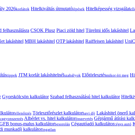
ály 2026
Hitelkiváltás útmutató
Hitelképesség vizsgálat
korlátok
lépések
el
 felhasználásra
CSOK Plusz
Piaci zöld hitel
Türelmi idős lakáshitel
La
t lakáshitel
MBH lakáshitel
OTP lakáshitel
Raiffeisen lakáshitel
UniCr
ítás
JTM korlát lakáshitelnél
Előtörlesztés
Hi
tippek
szabályok
mikor éri meg
r
Gyorskölcsön kalkulátor
Szabad felhasználású hitel kalkulátor
Hitelki
lkulátor
Törlesztőrészlet kalkulátor
Lakáshitel önerő kal
ellenőrzés
havi díj
Albérlet vs. hitel kalkulátor
Gépjármű átírási kalk
vagyonszerzés
összevetés
GFB bonus-malus kalkulátor
Cégautóadó kalkulátor
K
besorolás
céges autó
i munkadíj kalkulátor
ingatlan