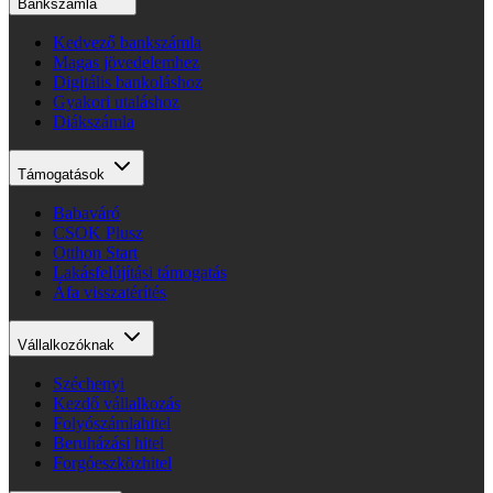
Bankszámla
Kedvező bankszámla
Magas jövedelemhez
Digitális bankoláshoz
Gyakori utaláshoz
Diákszámla
Támogatások
Babaváró
CSOK Plusz
Otthon Start
Lakásfelújítási támogatás
Áfa visszatérítés
Vállalkozóknak
Széchenyi
Kezdő vállalkozás
Folyószámlahitel
Beruházási hitel
Forgóeszközhitel