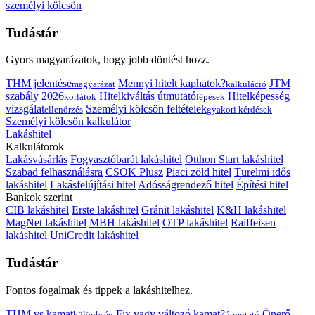
személyi kölcsön
Tudástár
Gyors magyarázatok, hogy jobb döntést hozz.
THM jelentése
Mennyi hitelt kaphatok?
JTM
magyarázat
kalkuláció
szabály 2026
Hitelkiváltás útmutató
Hitelképesség
korlátok
lépések
vizsgálat
Személyi kölcsön feltételek
ellenőrzés
gyakori kérdések
Személyi kölcsön kalkulátor
Lakáshitel
Kalkulátorok
Lakásvásárlás
Fogyasztóbarát lakáshitel
Otthon Start lakáshitel
Szabad felhasználásra
CSOK Plusz
Piaci zöld hitel
Türelmi idős
lakáshitel
Lakásfelújítási hitel
Adósságrendező hitel
Építési hitel
Bankok szerint
CIB lakáshitel
Erste lakáshitel
Gránit lakáshitel
K&H lakáshitel
MagNet lakáshitel
MBH lakáshitel
OTP lakáshitel
Raiffeisen
lakáshitel
UniCredit lakáshitel
Tudástár
Fontos fogalmak és tippek a lakáshitelhez.
THM vs kamat
Fix vagy változó kamat?
Önerő
különbség
útmutató