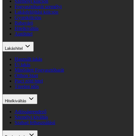
Személyi kölcsön
Fogyasztóbarát személyi
Lakásfelújítási kölcsön
Gyorskölcsön
Babaváró
Hitelkiváltás
Autóhitel
Lakáshitel
Használt lakás
Új lakás
Minősített Fogyasztóbarát
Otthon Start
Piaci zöld hitel
Türelmi idős
Hitelkiváltás
Adósságrendező
Személyi kiváltás
Szabad felhasználású