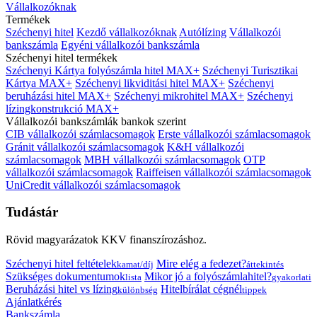
Vállalkozóknak
Termékek
Széchenyi hitel
Kezdő vállalkozóknak
Autólízing
Vállalkozói
bankszámla
Egyéni vállalkozói bankszámla
Széchenyi hitel termékek
Széchenyi Kártya folyószámla hitel MAX+
Széchenyi Turisztikai
Kártya MAX+
Széchenyi likviditási hitel MAX+
Széchenyi
beruházási hitel MAX+
Széchenyi mikrohitel MAX+
Széchenyi
lízingkonstrukció MAX+
Vállalkozói bankszámlák bankok szerint
CIB vállalkozói számlacsomagok
Erste vállalkozói számlacsomagok
Gránit vállalkozói számlacsomagok
K&H vállalkozói
számlacsomagok
MBH vállalkozói számlacsomagok
OTP
vállalkozói számlacsomagok
Raiffeisen vállalkozói számlacsomagok
UniCredit vállalkozói számlacsomagok
Tudástár
Rövid magyarázatok KKV finanszírozáshoz.
Széchenyi hitel feltételek
Mire elég a fedezet?
kamat/díj
áttekintés
Szükséges dokumentumok
Mikor jó a folyószámlahitel?
lista
gyakorlati
Beruházási hitel vs lízing
Hitelbírálat cégnél
különbség
tippek
Ajánlatkérés
Bankszámla