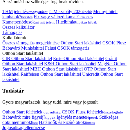
A számoláshoz szükséges fogalmak röviden.
THM jelentése
JTM szabály 2026
Mennyi hitelt
magyarázat
korlát
kaphatok?
Fix vagy változó kamat?
becslés
útmutató
Kamatperiódusok
Hitelbírálat
mi mit jelent
tipikus hibák
Összes kalkulátor
Támogatás
Kalkulátorok
Összes támogatás megtekintése
Otthon Start lakáshitel
CSOK Plusz
Babaváró
Munkáshitel
Falusi CSOK támogatás
Otthon Start lakáshitel
CIB Otthon Start lakáshitel
Erste Otthon Start lakáshitel
Gránit
Otthon Start lakáshitel
K&H Otthon Start lakáshitel
MagNet Otthon
Start lakáshitel
MBH Otthon Start lakáshitel
OTP Otthon Start
lakáshitel
Raiffeisen Otthon Start lakáshitel
Unicredit Otthon Start
lakáshitel
Tudástár
Gyors magyarázatok, hogy tudd, mire vagy jogosult.
Otthon Start feltételek
CSOK Plusz feltételek
jogosultság
összefoglaló
Babaváró: mire figyelj?
Igénylés menete
Szükséges
tippek
lépések
dokumentumok
Határidők és kizáró okok
lista
fontos
Jogosultság ellenőrzése