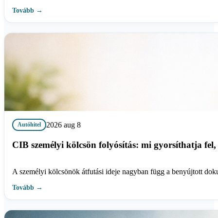
Tovább →
2026 aug 8
Autóhitel
CIB személyi kölcsön folyósítás: mi gyorsíthatja fel,
A személyi kölcsönök átfutási ideje nagyban függ a benyújtott dok
Tovább →