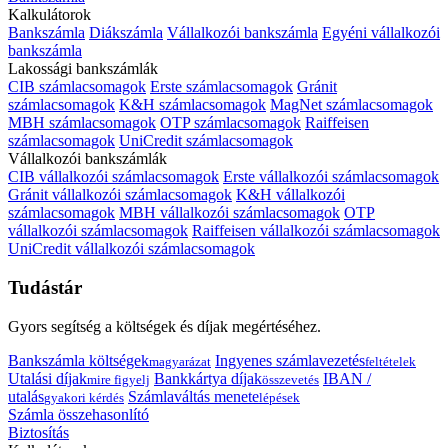
Kalkulátorok
Bankszámla
Diákszámla
Vállalkozói bankszámla
Egyéni vállalkozói
bankszámla
Lakossági bankszámlák
CIB számlacsomagok
Erste számlacsomagok
Gránit
számlacsomagok
K&H számlacsomagok
MagNet számlacsomagok
MBH számlacsomagok
OTP számlacsomagok
Raiffeisen
számlacsomagok
UniCredit számlacsomagok
Vállalkozói bankszámlák
CIB vállalkozói számlacsomagok
Erste vállalkozói számlacsomagok
Gránit vállalkozói számlacsomagok
K&H vállalkozói
számlacsomagok
MBH vállalkozói számlacsomagok
OTP
vállalkozói számlacsomagok
Raiffeisen vállalkozói számlacsomagok
UniCredit vállalkozói számlacsomagok
Tudástár
Gyors segítség a költségek és díjak megértéséhez.
Bankszámla költségek
Ingyenes számlavezetés
magyarázat
feltételek
Utalási díjak
Bankkártya díjak
IBAN /
mire figyelj
összevetés
utalás
Számlaváltás menete
gyakori kérdés
lépések
Számla összehasonlító
Biztosítás