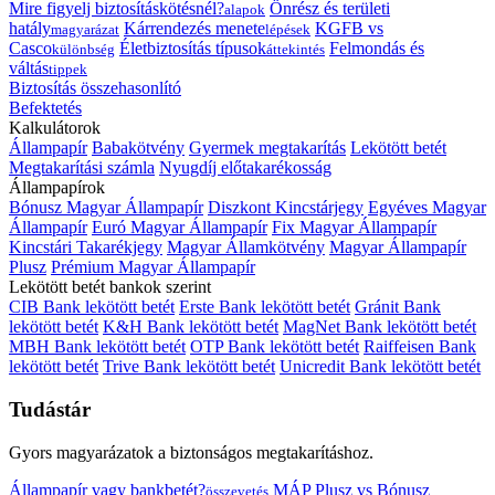
Mire figyelj biztosításkötésnél?
Önrész és területi
alapok
hatály
Kárrendezés menete
KGFB vs
magyarázat
lépések
Casco
Életbiztosítás típusok
Felmondás és
különbség
áttekintés
váltás
tippek
Biztosítás összehasonlító
Befektetés
Kalkulátorok
Állampapír
Babakötvény
Gyermek megtakarítás
Lekötött betét
Megtakarítási számla
Nyugdíj előtakarékosság
Állampapírok
Bónusz Magyar Állampapír
Diszkont Kincstárjegy
Egyéves Magyar
Állampapír
Euró Magyar Állampapír
Fix Magyar Állampapír
Kincstári Takarékjegy
Magyar Államkötvény
Magyar Állampapír
Plusz
Prémium Magyar Állampapír
Lekötött betét bankok szerint
CIB Bank lekötött betét
Erste Bank lekötött betét
Gránit Bank
lekötött betét
K&H Bank lekötött betét
MagNet Bank lekötött betét
MBH Bank lekötött betét
OTP Bank lekötött betét
Raiffeisen Bank
lekötött betét
Trive Bank lekötött betét
Unicredit Bank lekötött betét
Tudástár
Gyors magyarázatok a biztonságos megtakarításhoz.
Állampapír vagy bankbetét?
MÁP Plusz vs Bónusz
összevetés