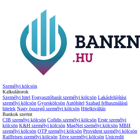
Személyi kölcsön
Kalkulátorok
Személyi hitel
Fogyasztóbarát személyi kölcsön
Lakásfelújítási
személyi kölcsön
Gyorskölcsön
Autóhitel
Szabad felhasználású
hitelek
Nagy összegű személyi kölcsön
Hitelkiváltás
Bankok szerint
CIB személyi kölcsön
Cofidis személyi kölcsön
Erste személyi
kölcsön
K&H személyi kölcsön
MagNet személyi kölcsön
MBH
személyi kölcsön
OTP személyi kölcsön
Provident személyi kölcsön
Raiffeisen személyi kölcsön
Trive személyi kölcsön
Unicredit