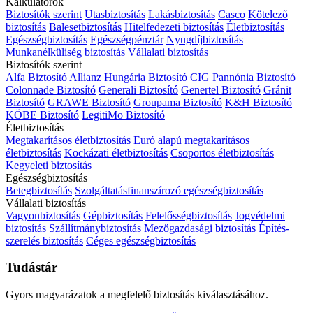
Kalkulátorok
Biztosítók szerint
Utasbiztosítás
Lakásbiztosítás
Casco
Kötelező
biztosítás
Balesetbiztosítás
Hitelfedezeti biztosítás
Életbiztosítás
Egészségbiztosítás
Egészségpénztár
Nyugdíjbiztosítás
Munkanélküliség biztosítás
Vállalati biztosítás
Biztosítók szerint
Alfa Biztosító
Allianz Hungária Biztosító
CIG Pannónia Biztosító
Colonnade Biztosító
Generali Biztosító
Genertel Biztosító
Gránit
Biztosító
GRAWE Biztosító
Groupama Biztosító
K&H Biztosító
KÖBE Biztosító
LegitiMo Biztosító
Életbiztosítás
Megtakarításos életbiztosítás
Euró alapú megtakarításos
életbiztosítás
Kockázati életbiztosítás
Csoportos életbiztosítás
Kegyeleti biztosítás
Egészségbiztosítás
Betegbiztosítás
Szolgáltatásfinanszírozó egészségbiztosítás
Vállalati biztosítás
Vagyonbiztosítás
Gépbiztosítás
Felelősségbiztosítás
Jogvédelmi
biztosítás
Szállítmánybiztosítás
Mezőgazdasági biztosítás
Építés-
szerelés biztosítás
Céges egészségbiztosítás
Tudástár
Gyors magyarázatok a megfelelő biztosítás kiválasztásához.