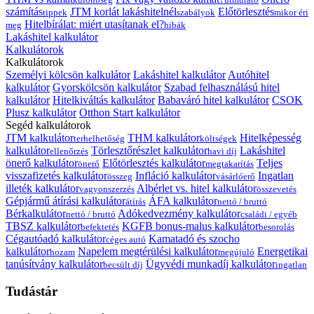
számítás
JTM korlát lakáshitelnél
Előtörlesztés
tippek
szabályok
mikor éri
Hitelbírálat: miért utasítanak el?
meg
hibák
Lakáshitel kalkulátor
Kalkulátorok
Kalkulátorok
Személyi kölcsön kalkulátor
Lakáshitel kalkulátor
Autóhitel
kalkulátor
Gyorskölcsön kalkulátor
Szabad felhasználású hitel
kalkulátor
Hitelkiváltás kalkulátor
Babaváró hitel kalkulátor
CSOK
Plusz kalkulátor
Otthon Start kalkulátor
Segéd kalkulátorok
JTM kalkulátor
THM kalkulátor
Hitelképesség
terhelhetőség
költségek
kalkulátor
Törlesztőrészlet kalkulátor
Lakáshitel
ellenőrzés
havi díj
önerő kalkulátor
Előtörlesztés kalkulátor
Teljes
önerő
megtakarítás
visszafizetés kalkulátor
Infláció kalkulátor
Ingatlan
összeg
vásárlóerő
illeték kalkulátor
Albérlet vs. hitel kalkulátor
vagyonszerzés
összevetés
Gépjármű átírási kalkulátor
ÁFA kalkulátor
átírás
nettó / bruttó
Bérkalkulátor
Adókedvezmény kalkulátor
nettó / bruttó
családi / egyéb
TBSZ kalkulátor
KGFB bonus-malus kalkulátor
befektetés
besorolás
Cégautóadó kalkulátor
Kamatadó és szocho
céges autó
kalkulátor
Napelem megtérülési kalkulátor
Energetikai
hozam
megújuló
tanúsítvány kalkulátor
Ügyvédi munkadíj kalkulátor
becsült díj
ingatlan
Tudástár