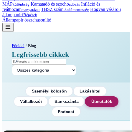
MÁP
Kamatadó és szocho
Infláció és
különbség
adózás
reálhozam
TBSZ számla
Hogyan vásárolj
magyarázat
adómentesség
állampapírt?
lépések
Állampapír összehasonlító
Főoldal
/
Blog
Legfrissebb cikkek
🔎
Személyi kölcsön
Lakáshitel
Vállalkozói
Bankszámla
Útmutatók
Podcast