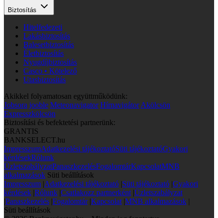
Biztosítás
Hitelfedezeti
Lakásbiztosítás
Balesetbiztosítás
Életbiztosítás
Nyugdíjbiztosítás
Casco • Kötelező
Utasbiztosítás
Akikkel folyamatosan együttműködünk:
Jobsora
jooble
Meteonavigator
Hírnavigátor
Akölcsön
Expresszkölcsön
Biztosítási és befektetési partnerünk:
GRANTIS
BANKSELECT.hu
Impresszum
Adatkezelési tájékoztató
Süti tájékoztató
Gyakori
kérdések
Rólunk
Üzletszabályzat
Panaszkezelés
Fogalomtár
Kapcsolat
MNB
alkalmazások
Süti beállítások
Impresszum
|
Adatkezelési tájékoztató
|
Süti tájékoztató
|
Gyakori
kérdések
|
Rólunk
|
Csatlakozz partnerként
|
Üzletszabályzat
|
Panaszkezelés
|
Fogalomtár
|
Kapcsolat
|
MNB alkalmazások
|
Süti beállítások