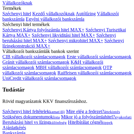
Vállalkozóknak
Termékek
Széchenyi hitel
Kezdő vállalkozóknak
Autólízing
Vállalkozói
bankszámla
Egyéni vállalkozói bankszámla
Széchenyi hitel termékek
Széchenyi Kártya folyószámla hitel MAX+
Széchenyi Turisztikai
Kártya MAX+
Széchenyi likviditási hitel MAX+
Széchenyi
beruházási hitel MAX+
Széchenyi mikrohitel MAX+
Széchenyi
lízingkonstrukció MAX+
Vállalkozói bankszámlák bankok szerint
CIB vállalkozói számlacsomagok
Erste vállalkozói számlacsomagok
Gránit vállalkozói számlacsomagok
K&H vállalkozói
számlacsomagok
MBH vállalkozói számlacsomagok
OTP
vállalkozói számlacsomagok
Raiffeisen vállalkozói számlacsomagok
UniCredit vállalkozói számlacsomagok
Tudástár
Rövid magyarázatok KKV finanszírozáshoz.
Széchenyi hitel feltételek
Mire elég a fedezet?
kamat/díj
áttekintés
Szükséges dokumentumok
Mikor jó a folyószámlahitel?
lista
gyakorlati
Beruházási hitel vs lízing
Hitelbírálat cégnél
különbség
tippek
Ajánlatkérés
Bankszámla