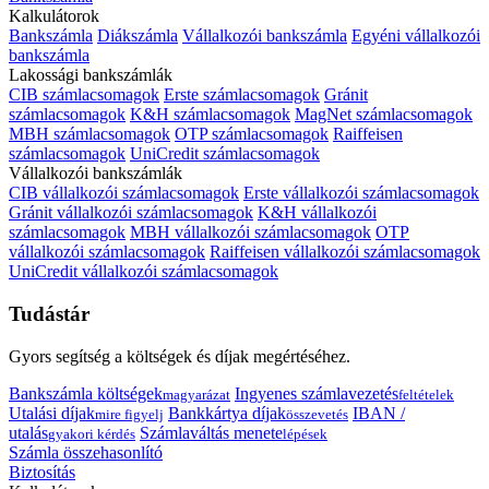
Kalkulátorok
Bankszámla
Diákszámla
Vállalkozói bankszámla
Egyéni vállalkozói
bankszámla
Lakossági bankszámlák
CIB számlacsomagok
Erste számlacsomagok
Gránit
számlacsomagok
K&H számlacsomagok
MagNet számlacsomagok
MBH számlacsomagok
OTP számlacsomagok
Raiffeisen
számlacsomagok
UniCredit számlacsomagok
Vállalkozói bankszámlák
CIB vállalkozói számlacsomagok
Erste vállalkozói számlacsomagok
Gránit vállalkozói számlacsomagok
K&H vállalkozói
számlacsomagok
MBH vállalkozói számlacsomagok
OTP
vállalkozói számlacsomagok
Raiffeisen vállalkozói számlacsomagok
UniCredit vállalkozói számlacsomagok
Tudástár
Gyors segítség a költségek és díjak megértéséhez.
Bankszámla költségek
Ingyenes számlavezetés
magyarázat
feltételek
Utalási díjak
Bankkártya díjak
IBAN /
mire figyelj
összevetés
utalás
Számlaváltás menete
gyakori kérdés
lépések
Számla összehasonlító
Biztosítás