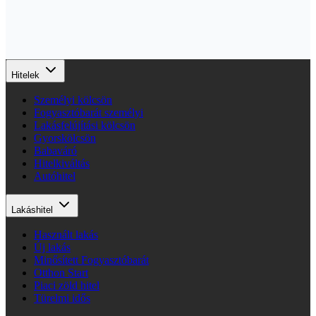
Hitelek
Személyi kölcsön
Fogyasztóbarát személyi
Lakásfelújítási kölcsön
Gyorskölcsön
Babaváró
Hitelkiváltás
Autóhitel
Lakáshitel
Használt lakás
Új lakás
Minősített Fogyasztóbarát
Otthon Start
Piaci zöld hitel
Türelmi idős