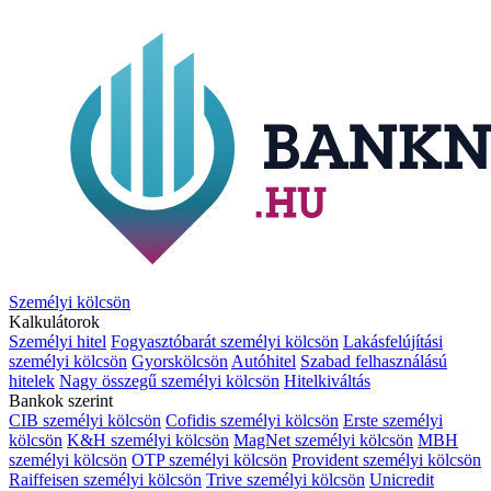
Személyi kölcsön
Kalkulátorok
Személyi hitel
Fogyasztóbarát személyi kölcsön
Lakásfelújítási
személyi kölcsön
Gyorskölcsön
Autóhitel
Szabad felhasználású
hitelek
Nagy összegű személyi kölcsön
Hitelkiváltás
Bankok szerint
CIB személyi kölcsön
Cofidis személyi kölcsön
Erste személyi
kölcsön
K&H személyi kölcsön
MagNet személyi kölcsön
MBH
személyi kölcsön
OTP személyi kölcsön
Provident személyi kölcsön
Raiffeisen személyi kölcsön
Trive személyi kölcsön
Unicredit