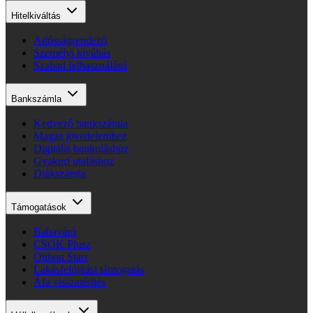
Hitelkiváltás
Adósságrendező
Személyi kiváltás
Szabad felhasználású
Bankszámla
Kedvező bankszámla
Magas jövedelemhez
Digitális bankoláshoz
Gyakori utaláshoz
Diákszámla
Támogatások
Babaváró
CSOK Plusz
Otthon Start
Lakásfelújítási támogatás
Áfa visszatérítés