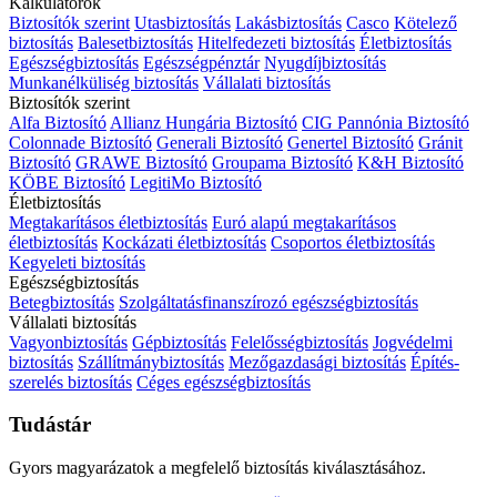
Kalkulátorok
Biztosítók szerint
Utasbiztosítás
Lakásbiztosítás
Casco
Kötelező
biztosítás
Balesetbiztosítás
Hitelfedezeti biztosítás
Életbiztosítás
Egészségbiztosítás
Egészségpénztár
Nyugdíjbiztosítás
Munkanélküliség biztosítás
Vállalati biztosítás
Biztosítók szerint
Alfa Biztosító
Allianz Hungária Biztosító
CIG Pannónia Biztosító
Colonnade Biztosító
Generali Biztosító
Genertel Biztosító
Gránit
Biztosító
GRAWE Biztosító
Groupama Biztosító
K&H Biztosító
KÖBE Biztosító
LegitiMo Biztosító
Életbiztosítás
Megtakarításos életbiztosítás
Euró alapú megtakarításos
életbiztosítás
Kockázati életbiztosítás
Csoportos életbiztosítás
Kegyeleti biztosítás
Egészségbiztosítás
Betegbiztosítás
Szolgáltatásfinanszírozó egészségbiztosítás
Vállalati biztosítás
Vagyonbiztosítás
Gépbiztosítás
Felelősségbiztosítás
Jogvédelmi
biztosítás
Szállítmánybiztosítás
Mezőgazdasági biztosítás
Építés-
szerelés biztosítás
Céges egészségbiztosítás
Tudástár
Gyors magyarázatok a megfelelő biztosítás kiválasztásához.