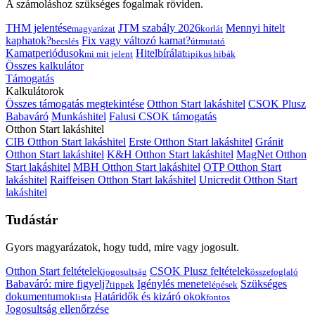
A számoláshoz szükséges fogalmak röviden.
THM jelentése
JTM szabály 2026
Mennyi hitelt
magyarázat
korlát
kaphatok?
Fix vagy változó kamat?
becslés
útmutató
Kamatperiódusok
Hitelbírálat
mi mit jelent
tipikus hibák
Összes kalkulátor
Támogatás
Kalkulátorok
Összes támogatás megtekintése
Otthon Start lakáshitel
CSOK Plusz
Babaváró
Munkáshitel
Falusi CSOK támogatás
Otthon Start lakáshitel
CIB Otthon Start lakáshitel
Erste Otthon Start lakáshitel
Gránit
Otthon Start lakáshitel
K&H Otthon Start lakáshitel
MagNet Otthon
Start lakáshitel
MBH Otthon Start lakáshitel
OTP Otthon Start
lakáshitel
Raiffeisen Otthon Start lakáshitel
Unicredit Otthon Start
lakáshitel
Tudástár
Gyors magyarázatok, hogy tudd, mire vagy jogosult.
Otthon Start feltételek
CSOK Plusz feltételek
jogosultság
összefoglaló
Babaváró: mire figyelj?
Igénylés menete
Szükséges
tippek
lépések
dokumentumok
Határidők és kizáró okok
lista
fontos
Jogosultság ellenőrzése