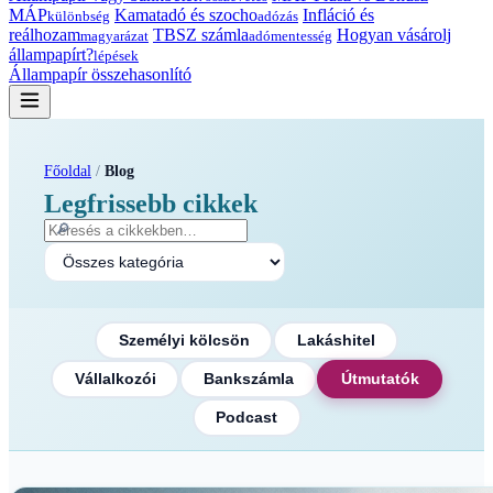
MÁP
Kamatadó és szocho
Infláció és
különbség
adózás
reálhozam
TBSZ számla
Hogyan vásárolj
magyarázat
adómentesség
állampapírt?
lépések
Állampapír összehasonlító
Főoldal
/
Blog
Legfrissebb cikkek
🔎
Személyi kölcsön
Lakáshitel
Vállalkozói
Bankszámla
Útmutatók
Podcast