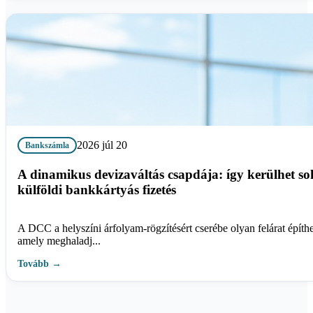
2026 júl 20
Bankszámla
A dinamikus devizaváltás csapdája: így kerülhet so
külföldi bankkártyás fizetés
A DCC a helyszíni árfolyam-rögzítésért cserébe olyan felárat építhe
amely meghaladj...
Tovább →