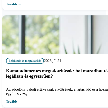
Tovább →
2026 júl 21
Befektetés és megtakarítás
Kamatadómentes megtakarítások: hol maradhat tö
legálisan és egyszerűen?
Az adóelőny valódi értéke csak a költségek, a tartási idő és a hozzáf
együttes vizsg...
Tovább →