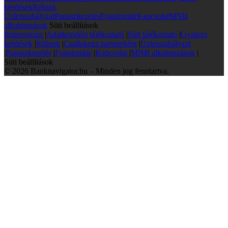
kérdések
Rólunk
Üzletszabályzat
Panaszkezelés
Fogalomtár
Kapcsolat
MNB
alkalmazások
Süti beállítások
Impresszum
|
Adatkezelési tájékoztató
|
Süti tájékoztató
|
Gyakori
kérdések
|
Rólunk
|
Csatlakozz partnerként
|
Üzletszabályzat
|
Panaszkezelés
|
Fogalomtár
|
Kapcsolat
|
MNB alkalmazások
|
Süti beállítások
© 2026 Banknavigator.hu – Minden jog fenntartva.