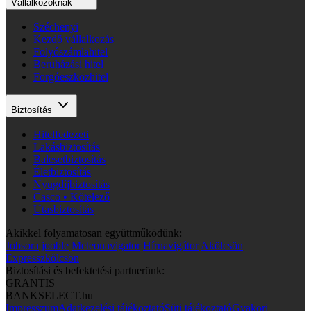
Vállalkozóknak
Széchenyi
Kezdő vállalkozás
Folyószámlahitel
Beruházási hitel
Forgóeszközhitel
Biztosítás
Hitelfedezeti
Lakásbiztosítás
Balesetbiztosítás
Életbiztosítás
Nyugdíjbiztosítás
Casco • Kötelező
Utasbiztosítás
Akikkel folyamatosan együttműködünk:
Jobsora
jooble
Meteonavigator
Hírnavigátor
Akölcsön
Expresszkölcsön
Biztosítási és befektetési partnerünk:
GRANTIS
BANKSELECT.hu
Impresszum
Adatkezelési tájékoztató
Süti tájékoztató
Gyakori