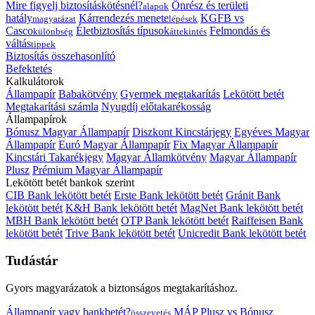
Mire figyelj biztosításkötésnél?
Önrész és területi
alapok
hatály
Kárrendezés menete
KGFB vs
magyarázat
lépések
Casco
Életbiztosítás típusok
Felmondás és
különbség
áttekintés
váltás
tippek
Biztosítás összehasonlító
Befektetés
Kalkulátorok
Állampapír
Babakötvény
Gyermek megtakarítás
Lekötött betét
Megtakarítási számla
Nyugdíj előtakarékosság
Állampapírok
Bónusz Magyar Állampapír
Diszkont Kincstárjegy
Egyéves Magyar
Állampapír
Euró Magyar Állampapír
Fix Magyar Állampapír
Kincstári Takarékjegy
Magyar Államkötvény
Magyar Állampapír
Plusz
Prémium Magyar Állampapír
Lekötött betét bankok szerint
CIB Bank lekötött betét
Erste Bank lekötött betét
Gránit Bank
lekötött betét
K&H Bank lekötött betét
MagNet Bank lekötött betét
MBH Bank lekötött betét
OTP Bank lekötött betét
Raiffeisen Bank
lekötött betét
Trive Bank lekötött betét
Unicredit Bank lekötött betét
Tudástár
Gyors magyarázatok a biztonságos megtakarításhoz.
Állampapír vagy bankbetét?
MÁP Plusz vs Bónusz
összevetés