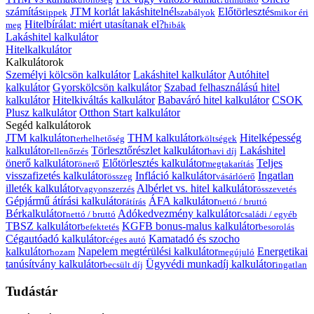
számítás
JTM korlát lakáshitelnél
Előtörlesztés
tippek
szabályok
mikor éri
Hitelbírálat: miért utasítanak el?
meg
hibák
Lakáshitel kalkulátor
Hitelkalkulátor
Kalkulátorok
Személyi kölcsön kalkulátor
Lakáshitel kalkulátor
Autóhitel
kalkulátor
Gyorskölcsön kalkulátor
Szabad felhasználású hitel
kalkulátor
Hitelkiváltás kalkulátor
Babaváró hitel kalkulátor
CSOK
Plusz kalkulátor
Otthon Start kalkulátor
Segéd kalkulátorok
JTM kalkulátor
THM kalkulátor
Hitelképesség
terhelhetőség
költségek
kalkulátor
Törlesztőrészlet kalkulátor
Lakáshitel
ellenőrzés
havi díj
önerő kalkulátor
Előtörlesztés kalkulátor
Teljes
önerő
megtakarítás
visszafizetés kalkulátor
Infláció kalkulátor
Ingatlan
összeg
vásárlóerő
illeték kalkulátor
Albérlet vs. hitel kalkulátor
vagyonszerzés
összevetés
Gépjármű átírási kalkulátor
ÁFA kalkulátor
átírás
nettó / bruttó
Bérkalkulátor
Adókedvezmény kalkulátor
nettó / bruttó
családi / egyéb
TBSZ kalkulátor
KGFB bonus-malus kalkulátor
befektetés
besorolás
Cégautóadó kalkulátor
Kamatadó és szocho
céges autó
kalkulátor
Napelem megtérülési kalkulátor
Energetikai
hozam
megújuló
tanúsítvány kalkulátor
Ügyvédi munkadíj kalkulátor
becsült díj
ingatlan
Tudástár