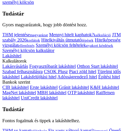
személyi kölcsön
Tudástár
Gyors magyarázatok, hogy jobb döntést hozz.
THM jelentése
Mennyi hitelt kaphatok?
JTM
magyarázat
kalkuláció
szabály 2026
Hitelkiváltás útmutató
Hitelképesség
korlátok
lépések
vizsgálat
Személyi kölcsön feltételek
ellenőrzés
gyakori kérdések
Személyi kölcsön kalkulátor
Lakáshitel
Kalkulátorok
Lakásvásárlás
Fogyasztóbarát lakáshitel
Otthon Start lakáshitel
Szabad felhasználásra
CSOK Plusz
Piaci zöld hitel
Türelmi idős
lakáshitel
Lakásfelújítási hitel
Adósságrendező hitel
Építési hitel
Bankok szerint
CIB lakáshitel
Erste lakáshitel
Gránit lakáshitel
K&H lakáshitel
MagNet lakáshitel
MBH lakáshitel
OTP lakáshitel
Raiffeisen
lakáshitel
UniCredit lakáshitel
Tudástár
Fontos fogalmak és tippek a lakáshitelhez.
THM vs kamat
Fix vagy változó kamat?
Önerő
különbség
útmutató