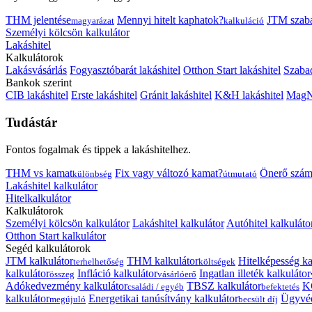
THM jelentése
Mennyi hitelt kaphatok?
JTM szab
magyarázat
kalkuláció
Személyi kölcsön kalkulátor
Lakáshitel
Kalkulátorok
Lakásvásárlás
Fogyasztóbarát lakáshitel
Otthon Start lakáshitel
Szabad
Bankok szerint
CIB lakáshitel
Erste lakáshitel
Gránit lakáshitel
K&H lakáshitel
MagNe
Tudástár
Fontos fogalmak és tippek a lakáshitelhez.
THM vs kamat
Fix vagy változó kamat?
Önerő szám
különbség
útmutató
Lakáshitel kalkulátor
Hitelkalkulátor
Kalkulátorok
Személyi kölcsön kalkulátor
Lakáshitel kalkulátor
Autóhitel kalkuláto
Otthon Start kalkulátor
Segéd kalkulátorok
JTM kalkulátor
THM kalkulátor
Hitelképesség ka
terhelhetőség
költségek
kalkulátor
Infláció kalkulátor
Ingatlan illeték kalkulátor
összeg
vásárlóerő
Adókedvezmény kalkulátor
TBSZ kalkulátor
K
családi / egyéb
befektetés
kalkulátor
Energetikai tanúsítvány kalkulátor
Ügyvéd
megújuló
becsült díj