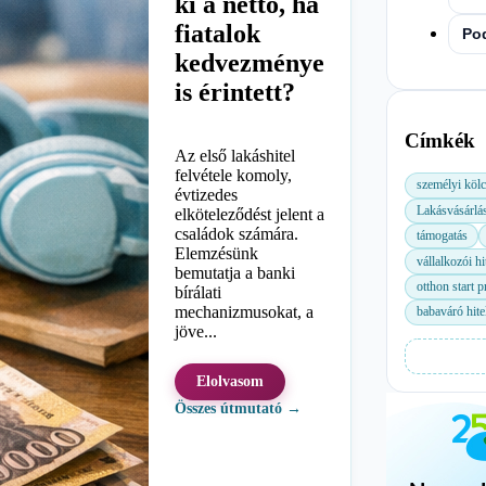
ki a nettó, ha
fiatalok
Po
kedvezménye
is érintett?
Címkék
Az első lakáshitel
felvétele komoly,
személyi köl
évtizedes
Lakásvásárlá
elköteleződést jelent a
családok számára.
támogatás
Elemzésünk
vállalkozói hi
bemutatja a banki
otthon start 
bírálati
mechanizmusokat, a
babaváró hite
jöve...
Elolvasom
Összes útmutató →