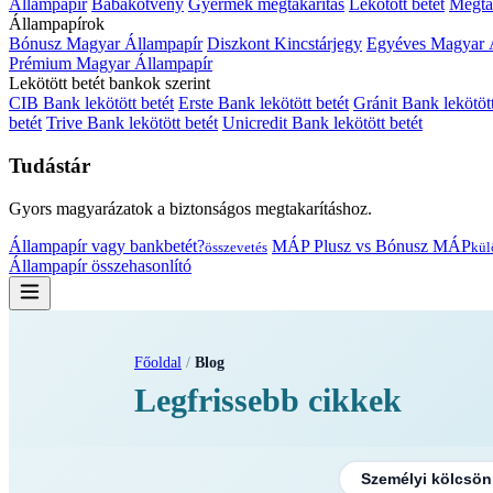
Állampapír
Babakötvény
Gyermek megtakarítás
Lekötött betét
Megtak
Állampapírok
Bónusz Magyar Állampapír
Diszkont Kincstárjegy
Egyéves Magyar 
Prémium Magyar Állampapír
Lekötött betét bankok szerint
CIB Bank lekötött betét
Erste Bank lekötött betét
Gránit Bank lekötött
betét
Trive Bank lekötött betét
Unicredit Bank lekötött betét
Tudástár
Gyors magyarázatok a biztonságos megtakarításhoz.
Állampapír vagy bankbetét?
MÁP Plusz vs Bónusz MÁP
összevetés
kül
Állampapír összehasonlító
Főoldal
/
Blog
Legfrissebb cikkek
Személyi kölcsön