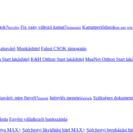
tok?
Fix vagy változó kamat?
Kamatperiódusok
becslés
útmutató
mi mit jele
abaváró
Munkáshitel
Falusi CSOK támogatás
 Start lakáshitel
K&H Otthon Start lakáshitel
MagNet Otthon Start laká
aváró: mire figyelj?
Igénylés menete
Szükséges dokumen
tippek
lépések
ámla
Egyéni vállalkozói bankszámla
Kártya MAX+
Széchenyi likviditási hitel MAX+
Széchenyi beruházási h