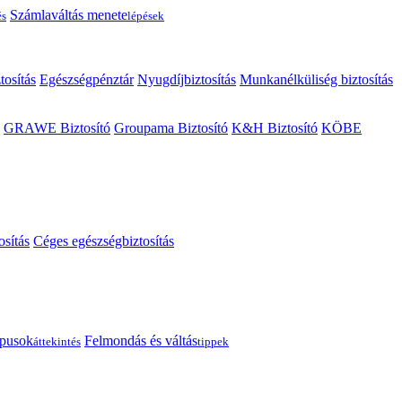
Számlaváltás menete
és
lépések
tosítás
Egészségpénztár
Nyugdíjbiztosítás
Munkanélküliség biztosítás
GRAWE Biztosító
Groupama Biztosító
K&H Biztosító
KÖBE
osítás
Céges egészségbiztosítás
típusok
Felmondás és váltás
áttekintés
tippek