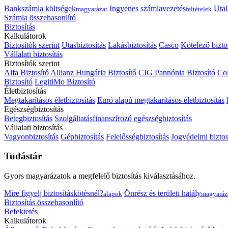
Bankszámla költségek
Ingyenes számlavezetés
Utal
magyarázat
feltételek
Számla összehasonlító
Biztosítás
Kalkulátorok
Biztosítók szerint
Utasbiztosítás
Lakásbiztosítás
Casco
Kötelező bizto
Vállalati biztosítás
Biztosítók szerint
Alfa Biztosító
Allianz Hungária Biztosító
CIG Pannónia Biztosító
Col
Biztosító
LegitiMo Biztosító
Életbiztosítás
Megtakarításos életbiztosítás
Euró alapú megtakarításos életbiztosítás
Egészségbiztosítás
Betegbiztosítás
Szolgáltatásfinanszírozó egészségbiztosítás
Vállalati biztosítás
Vagyonbiztosítás
Gépbiztosítás
Felelősségbiztosítás
Jogvédelmi biztos
Tudástár
Gyors magyarázatok a megfelelő biztosítás kiválasztásához.
Mire figyelj biztosításkötésnél?
Önrész és területi hatály
alapok
magyaráz
Biztosítás összehasonlító
Befektetés
Kalkulátorok