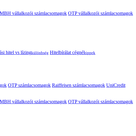
MBH vállalkozói számlacsomagok
OTP vállalkozói számlacsomagok
i hitel vs lízing
Hitelbírálat cégnél
különbség
tippek
gok
OTP számlacsomagok
Raiffeisen számlacsomagok
UniCredit
MBH vállalkozói számlacsomagok
OTP vállalkozói számlacsomagok