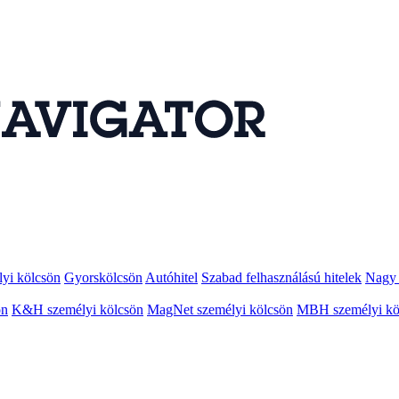
lyi kölcsön
Gyorskölcsön
Autóhitel
Szabad felhasználású hitelek
Nagy 
ön
K&H személyi kölcsön
MagNet személyi kölcsön
MBH személyi kö