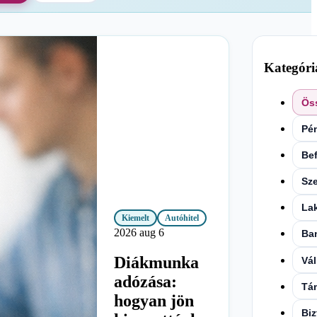
Kategóri
Ös
Pén
Bef
Sz
Lak
Kiemelt
Autóhitel
2026 aug 6
Ba
Diákmunka
Vá
adózása:
Tá
hogyan jön
Biz