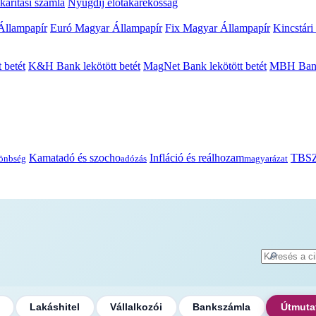
arítási számla
Nyugdíj előtakarékosság
Állampapír
Euró Magyar Állampapír
Fix Magyar Állampapír
Kincstári
 betét
K&H Bank lekötött betét
MagNet Bank lekötött betét
MBH Bank 
Kamatadó és szocho
Infláció és reálhozam
TBSZ
önbség
adózás
magyarázat
🔎
Lakáshitel
Vállalkozói
Bankszámla
Útmuta