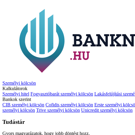
Személyi kölcsön
Kalkulátorok
Személyi hitel
Fogyasztóbarát személyi kölcsön
Lakásfelújítási szemé
Bankok szerint
CIB személyi kölcsön
Cofidis személyi kölcsön
Erste személyi kölcs
személyi kölcsön
Trive személyi kölcsön
Unicredit személyi kölcsön
Tudástár
Gyors magyarázatok, hogy jobb döntést hozz.