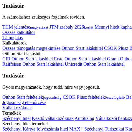
Tudástár
A számoláshoz szükséges fogalmak röviden.
THM jelentése
JTM szabály 2026
Mennyi hitelt kapha
magyarázat
korlát
Összes kalkulátor
Támogatás
Kalkulátorok
Összes támogatás megtekintése
Otthon Start lakáshitel
CSOK Plusz
B
Otthon Start lakáshitel
CIB Otthon Start lakáshitel
Erste Otthon Start lakáshitel
Gránit Otthon
Raiffeisen Otthon Start lakáshitel
Unicredit Otthon Start lakáshitel
Tudástár
Gyors magyarázatok, hogy tudd, mire vagy jogosult.
Otthon Start feltételek
CSOK Plusz feltételek
Bab
jogosultság
összefoglaló
Jogosultság ellenőrzése
Vállalkozóknak
Termékek
Széchenyi hitel
Kezdő vállalkozóknak
Autólízing
Vállalkozói banksz
Széchenyi hitel termékek
Széchenyi Kártya folyószámla hitel MAX+
Széchenyi Turisztikai 