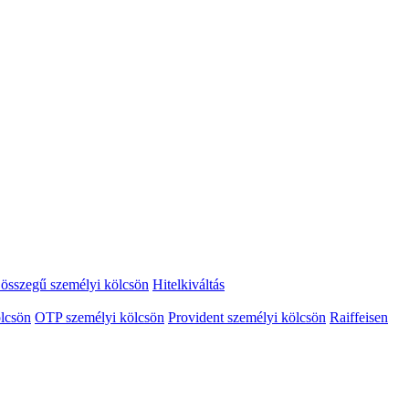
összegű személyi kölcsön
Hitelkiváltás
lcsön
OTP személyi kölcsön
Provident személyi kölcsön
Raiffeisen