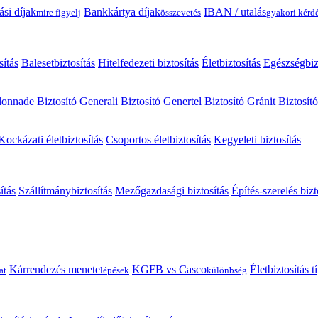
ási díjak
Bankkártya díjak
IBAN / utalás
mire figyelj
összevetés
gyakori kérd
sítás
Balesetbiztosítás
Hitelfedezeti biztosítás
Életbiztosítás
Egészségbiz
onnade Biztosító
Generali Biztosító
Genertel Biztosító
Gránit Biztosító
Kockázati életbiztosítás
Csoportos életbiztosítás
Kegyeleti biztosítás
ítás
Szállítmánybiztosítás
Mezőgazdasági biztosítás
Építés-szerelés bizt
Kárrendezés menete
KGFB vs Casco
Életbiztosítás 
at
lépések
különbség