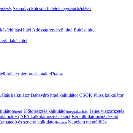
Személyi kölcsön feltételek
lenőrzés
gyakori kérdések
kásfelújítási hitel
Adósságrendező hitel
Építési hitel
edit lakáshitel
telbírálat: miért utasítanak el?
hibák
váltás kalkulátor
Babaváró hitel kalkulátor
CSOK Plusz kalkulátor
kulátor
Előtörlesztés kalkulátor
Teljes visszafizetés
önerő
megtakarítás
ulátor
ÁFA kalkulátor
Bérkalkulátor
átírás
nettó / bruttó
nettó / bruttó
amatadó és szocho kalkulátor
Napelem megtérülési
hozam