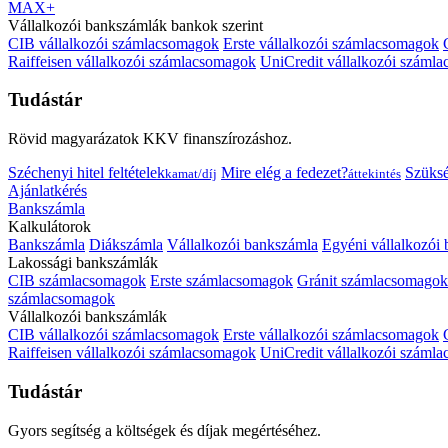
MAX+
Vállalkozói bankszámlák bankok szerint
CIB vállalkozói számlacsomagok
Erste vállalkozói számlacsomagok
Raiffeisen vállalkozói számlacsomagok
UniCredit vállalkozói száml
Tudástár
Rövid magyarázatok KKV finanszírozáshoz.
Széchenyi hitel feltételek
Mire elég a fedezet?
Szüks
kamat/díj
áttekintés
Ajánlatkérés
Bankszámla
Kalkulátorok
Bankszámla
Diákszámla
Vállalkozói bankszámla
Egyéni vállalkozói
Lakossági bankszámlák
CIB számlacsomagok
Erste számlacsomagok
Gránit számlacsomagok
számlacsomagok
Vállalkozói bankszámlák
CIB vállalkozói számlacsomagok
Erste vállalkozói számlacsomagok
Raiffeisen vállalkozói számlacsomagok
UniCredit vállalkozói száml
Tudástár
Gyors segítség a költségek és díjak megértéséhez.