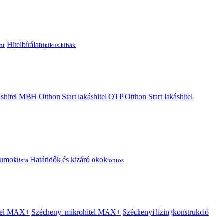
Hitelbírálat
nt
tipikus hibák
shitel
MBH Otthon Start lakáshitel
OTP Otthon Start lakáshitel
tumok
Határidők és kizáró okok
lista
fontos
itel MAX+
Széchenyi mikrohitel MAX+
Széchenyi lízingkonstrukció