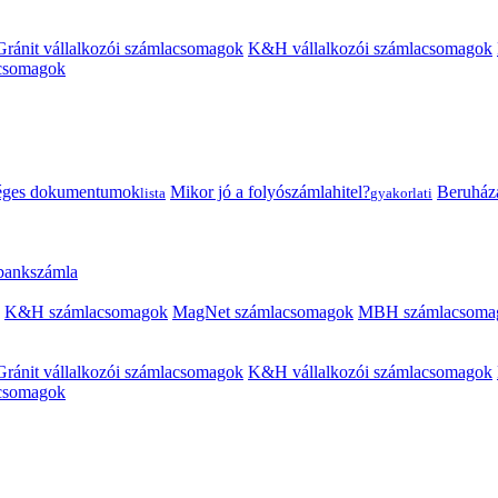
Gránit vállalkozói számlacsomagok
K&H vállalkozói számlacsomagok
acsomagok
éges dokumentumok
Mikor jó a folyószámlahitel?
Beruházás
lista
gyakorlati
 bankszámla
K&H számlacsomagok
MagNet számlacsomagok
MBH számlacsoma
Gránit vállalkozói számlacsomagok
K&H vállalkozói számlacsomagok
acsomagok