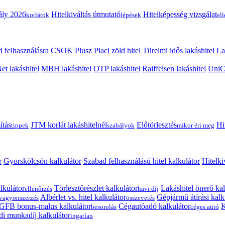
ály 2026
Hitelkiváltás útmutató
Hitelképesség vizsgálat
korlátok
lépések
el
 felhasználásra
CSOK Plusz
Piaci zöld hitel
Türelmi idős lakáshitel
La
t lakáshitel
MBH lakáshitel
OTP lakáshitel
Raiffeisen lakáshitel
UniCr
ítás
JTM korlát lakáshitelnél
Előtörlesztés
Hi
tippek
szabályok
mikor éri meg
r
Gyorskölcsön kalkulátor
Szabad felhasználású hitel kalkulátor
Hitelki
lkulátor
Törlesztőrészlet kalkulátor
Lakáshitel önerő kal
ellenőrzés
havi díj
Albérlet vs. hitel kalkulátor
Gépjármű átírási kalk
vagyonszerzés
összevetés
GFB bonus-malus kalkulátor
Cégautóadó kalkulátor
K
besorolás
céges autó
i munkadíj kalkulátor
ingatlan