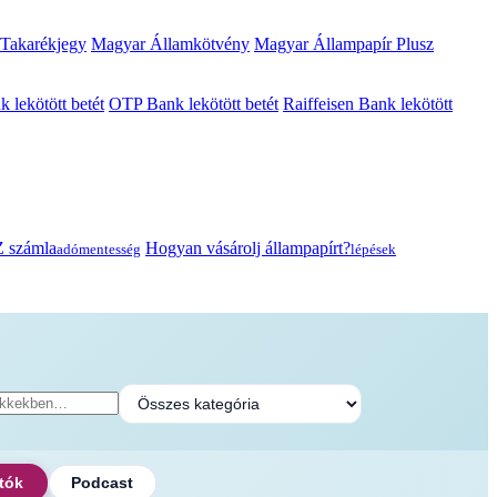
 Takarékjegy
Magyar Államkötvény
Magyar Állampapír Plusz
lekötött betét
OTP Bank lekötött betét
Raiffeisen Bank lekötött
 számla
Hogyan vásárolj állampapírt?
adómentesség
lépések
tók
Podcast