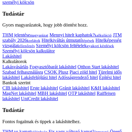
személyi kölcsön
Tudástár
Gyors magyarázatok, hogy jobb döntést hozz.
THM jelentése
Mennyi hitelt kaphatok?
JTM
magyarázat
kalkuláció
szabály 2026
Hitelkiváltás útmutató
Hitelképesség
korlátok
lépések
vizsgálat
Személyi kölcsön feltételek
ellenőrzés
gyakori kérdések
Személyi kölcsön kalkulátor
Lakáshitel
Kalkulátorok
Lakásvásárlás
Fogyasztóbarát lakáshitel
Otthon Start lakáshitel
Szabad felhasználásra
CSOK Plusz
Piaci zöld hitel
Türelmi idős
lakáshitel
Lakásfelújítási hitel
Adósságrendező hitel
Építési hitel
Bankok szerint
CIB lakáshitel
Erste lakáshitel
Gránit lakáshitel
K&H lakáshitel
MagNet lakáshitel
MBH lakáshitel
OTP lakáshitel
Raiffeisen
lakáshitel
UniCredit lakáshitel
Tudástár
Fontos fogalmak és tippek a lakáshitelhez.
THM vs kamat
Fix vagy változó kamat?
Önerő
különbség
útmutató