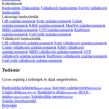
Kalkulátorok
Bankszámla
Diákszámla
Vállalkozói bankszámla
Egyéni vállalkozói
bankszámla
Lakossági bankszámlák
CIB számlacsomagok
Erste számlacsomagok
Gránit
számlacsomagok
K&H számlacsomagok
MagNet számlacsomagok
MBH számlacsomagok
OTP számlacsomagok
Raiffeisen
számlacsomagok
UniCredit számlacsomagok
Vállalkozói bankszámlák
CIB vállalkozói számlacsomagok
Erste vállalkozói számlacsomagok
Gránit vállalkozói számlacsomagok
K&H vállalkozói
számlacsomagok
MBH vállalkozói számlacsomagok
OTP
vállalkozói számlacsomagok
Raiffeisen vállalkozói számlacsomagok
UniCredit vállalkozói számlacsomagok
Tudástár
Gyors segítség a költségek és díjak megértéséhez.
Bankszámla költségek
Ingyenes számlavezetés
magyarázat
feltételek
Utalási díjak
Bankkártya díjak
IBAN /
mire figyelj
összevetés
utalás
Számlaváltás menete
gyakori kérdés
lépések
Számla összehasonlító
Biztosítás