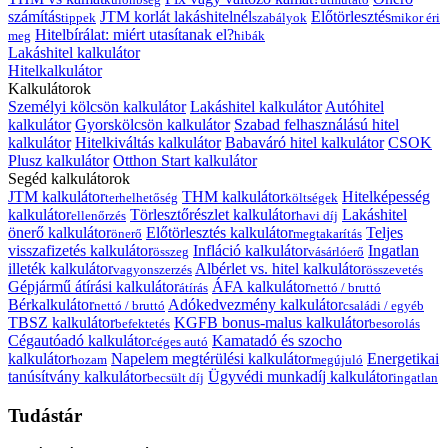
számítás
JTM korlát lakáshitelnél
Előtörlesztés
tippek
szabályok
mikor éri
Hitelbírálat: miért utasítanak el?
meg
hibák
Lakáshitel kalkulátor
Hitelkalkulátor
Kalkulátorok
Személyi kölcsön kalkulátor
Lakáshitel kalkulátor
Autóhitel
kalkulátor
Gyorskölcsön kalkulátor
Szabad felhasználású hitel
kalkulátor
Hitelkiváltás kalkulátor
Babaváró hitel kalkulátor
CSOK
Plusz kalkulátor
Otthon Start kalkulátor
Segéd kalkulátorok
JTM kalkulátor
THM kalkulátor
Hitelképesség
terhelhetőség
költségek
kalkulátor
Törlesztőrészlet kalkulátor
Lakáshitel
ellenőrzés
havi díj
önerő kalkulátor
Előtörlesztés kalkulátor
Teljes
önerő
megtakarítás
visszafizetés kalkulátor
Infláció kalkulátor
Ingatlan
összeg
vásárlóerő
illeték kalkulátor
Albérlet vs. hitel kalkulátor
vagyonszerzés
összevetés
Gépjármű átírási kalkulátor
ÁFA kalkulátor
átírás
nettó / bruttó
Bérkalkulátor
Adókedvezmény kalkulátor
nettó / bruttó
családi / egyéb
TBSZ kalkulátor
KGFB bonus-malus kalkulátor
befektetés
besorolás
Cégautóadó kalkulátor
Kamatadó és szocho
céges autó
kalkulátor
Napelem megtérülési kalkulátor
Energetikai
hozam
megújuló
tanúsítvány kalkulátor
Ügyvédi munkadíj kalkulátor
becsült díj
ingatlan
Tudástár