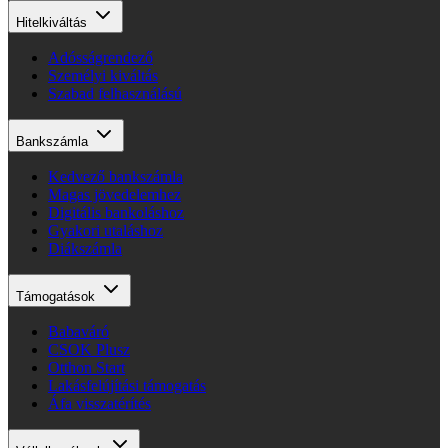
Hitelkiváltás
Adósságrendező
Személyi kiváltás
Szabad felhasználású
Bankszámla
Kedvező bankszámla
Magas jövedelemhez
Digitális bankoláshoz
Gyakori utaláshoz
Diákszámla
Támogatások
Babaváró
CSOK Plusz
Otthon Start
Lakásfelújítási támogatás
Áfa visszatérítés