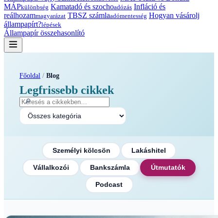
MÁP
Kamatadó és szocho
Infláció és
különbség
adózás
reálhozam
TBSZ számla
Hogyan vásárolj
magyarázat
adómentesség
állampapírt?
lépések
Állampapír összehasonlító
Főoldal
/
Blog
Legfrissebb cikkek
🔎
Személyi kölcsön
Lakáshitel
Vállalkozói
Bankszámla
Útmutatók
Podcast