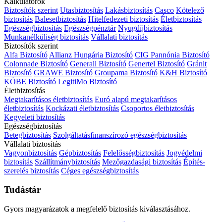
Kalkulátorok
Biztosítók szerint
Utasbiztosítás
Lakásbiztosítás
Casco
Kötelező
biztosítás
Balesetbiztosítás
Hitelfedezeti biztosítás
Életbiztosítás
Egészségbiztosítás
Egészségpénztár
Nyugdíjbiztosítás
Munkanélküliség biztosítás
Vállalati biztosítás
Biztosítók szerint
Alfa Biztosító
Allianz Hungária Biztosító
CIG Pannónia Biztosító
Colonnade Biztosító
Generali Biztosító
Genertel Biztosító
Gránit
Biztosító
GRAWE Biztosító
Groupama Biztosító
K&H Biztosító
KÖBE Biztosító
LegitiMo Biztosító
Életbiztosítás
Megtakarításos életbiztosítás
Euró alapú megtakarításos
életbiztosítás
Kockázati életbiztosítás
Csoportos életbiztosítás
Kegyeleti biztosítás
Egészségbiztosítás
Betegbiztosítás
Szolgáltatásfinanszírozó egészségbiztosítás
Vállalati biztosítás
Vagyonbiztosítás
Gépbiztosítás
Felelősségbiztosítás
Jogvédelmi
biztosítás
Szállítmánybiztosítás
Mezőgazdasági biztosítás
Építés-
szerelés biztosítás
Céges egészségbiztosítás
Tudástár
Gyors magyarázatok a megfelelő biztosítás kiválasztásához.