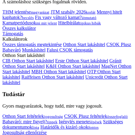
A számoláshoz szükséges fogalmak röviden.
THM jelentése
JTM szabály 2026
Mennyi hitelt
magyarázat
korlát
kaphatok?
Fix vagy változó kamat?
becslés
útmutató
Kamatperiódusok
Hitelbírálat
mi mit jelent
tipikus hibák
Összes kalkulátor
Támogatás
Kalkulátorok
Összes támogatás megtekintése
Otthon Start lakáshitel
CSOK Plusz
Babaváró
Munkáshitel
Falusi CSOK támogatás
Otthon Start lakáshitel
CIB Otthon Start lakáshitel
Erste Otthon Start lakáshitel
Gránit
Otthon Start lakáshitel
K&H Otthon Start lakáshitel
MagNet Otthon
Start lakáshitel
MBH Otthon Start lakáshitel
OTP Otthon Start
lakáshitel
Raiffeisen Otthon Start lakáshitel
Unicredit Otthon Start
lakáshitel
Tudástár
Gyors magyarázatok, hogy tudd, mire vagy jogosult.
Otthon Start feltételek
CSOK Plusz feltételek
jogosultság
összefoglaló
Babaváró: mire figyelj?
Igénylés menete
Szükséges
tippek
lépések
dokumentumok
Határidők és kizáró okok
lista
fontos
Jogosultság ellenőrzése