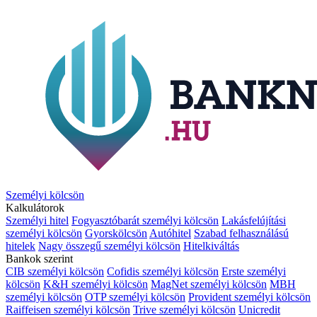
Személyi kölcsön
Kalkulátorok
Személyi hitel
Fogyasztóbarát személyi kölcsön
Lakásfelújítási
személyi kölcsön
Gyorskölcsön
Autóhitel
Szabad felhasználású
hitelek
Nagy összegű személyi kölcsön
Hitelkiváltás
Bankok szerint
CIB személyi kölcsön
Cofidis személyi kölcsön
Erste személyi
kölcsön
K&H személyi kölcsön
MagNet személyi kölcsön
MBH
személyi kölcsön
OTP személyi kölcsön
Provident személyi kölcsön
Raiffeisen személyi kölcsön
Trive személyi kölcsön
Unicredit