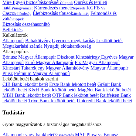
Mire figyelj biztosításkötésnél?
Önrész és területi
alapok
hatály
Kárrendezés menete
KGFB vs
magyarázat
lépések
Casco
Életbiztosítás típusok
Felmondás és
különbség
áttekintés
váltás
tippek
Biztosítás összehasonlító
Befektetés
Kalkulátorok
Állampapír
Babakötvény
Gyermek megtakarítás
Lekötött betét
Megtakarítási számla
Nyugdíj előtakarékosság
Állampapírok
Bónusz Magyar Állampapír
Diszkont Kincstárjegy
Egyéves Magyar
Állampapír
Euró Magyar Állampapír
Fix Magyar Állampapír
Kincstári Takarékjegy
Magyar Államkötvény
Magyar Állampapír
Plusz
Prémium Magyar Állampapír
Lekötött betét bankok szerint
CIB Bank lekötött betét
Erste Bank lekötött betét
Gránit Bank
lekötött betét
K&H Bank lekötött betét
MagNet Bank lekötött betét
MBH Bank lekötött betét
OTP Bank lekötött betét
Raiffeisen Bank
lekötött betét
Trive Bank lekötött betét
Unicredit Bank lekötött betét
Tudástár
Gyors magyarázatok a biztonságos megtakarításhoz.
Állampapír vagy bankbetét?
MÁP Plusz vs Bónusz
összevetés