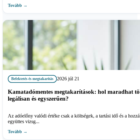
Tovább →
2026 júl 21
Befektetés és megtakarítás
Kamatadómentes megtakarítások: hol maradhat tö
legálisan és egyszerűen?
Az adóelőny valódi értéke csak a költségek, a tartási idő és a hozzáf
együttes vizsg...
Tovább →