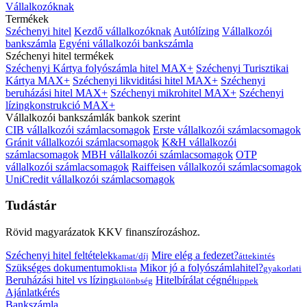
Vállalkozóknak
Termékek
Széchenyi hitel
Kezdő vállalkozóknak
Autólízing
Vállalkozói
bankszámla
Egyéni vállalkozói bankszámla
Széchenyi hitel termékek
Széchenyi Kártya folyószámla hitel MAX+
Széchenyi Turisztikai
Kártya MAX+
Széchenyi likviditási hitel MAX+
Széchenyi
beruházási hitel MAX+
Széchenyi mikrohitel MAX+
Széchenyi
lízingkonstrukció MAX+
Vállalkozói bankszámlák bankok szerint
CIB vállalkozói számlacsomagok
Erste vállalkozói számlacsomagok
Gránit vállalkozói számlacsomagok
K&H vállalkozói
számlacsomagok
MBH vállalkozói számlacsomagok
OTP
vállalkozói számlacsomagok
Raiffeisen vállalkozói számlacsomagok
UniCredit vállalkozói számlacsomagok
Tudástár
Rövid magyarázatok KKV finanszírozáshoz.
Széchenyi hitel feltételek
Mire elég a fedezet?
kamat/díj
áttekintés
Szükséges dokumentumok
Mikor jó a folyószámlahitel?
lista
gyakorlati
Beruházási hitel vs lízing
Hitelbírálat cégnél
különbség
tippek
Ajánlatkérés
Bankszámla