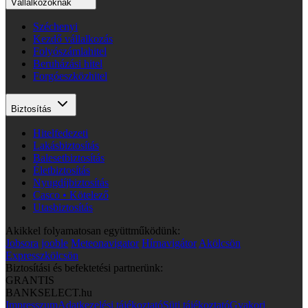
Vállalkozóknak
Széchenyi
Kezdő vállalkozás
Folyószámlahitel
Beruházási hitel
Forgóeszközhitel
Biztosítás
Hitelfedezeti
Lakásbiztosítás
Balesetbiztosítás
Életbiztosítás
Nyugdíjbiztosítás
Casco • Kötelező
Utasbiztosítás
Akikkel folyamatosan együttműködünk:
Jobsora
jooble
Meteonavigator
Hírnavigátor
Akölcsön
Expresszkölcsön
Biztosítási és befektetési partnerünk:
GRANTIS
BANKSELECT.hu
Impresszum
Adatkezelési tájékoztató
Süti tájékoztató
Gyakori