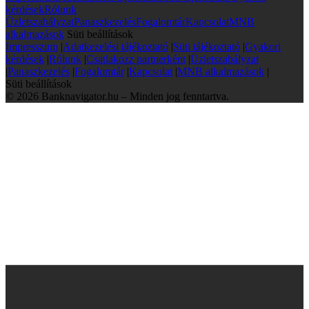
kérdések
Rólunk
Üzletszabályzat
Panaszkezelés
Fogalomtár
Kapcsolat
MNB
alkalmazások
Süti beállítások
Impresszum
|
Adatkezelési tájékoztató
|
Süti tájékoztató
|
Gyakori
kérdések
|
Rólunk
|
Csatlakozz partnerként
|
Üzletszabályzat
|
Panaszkezelés
|
Fogalomtár
|
Kapcsolat
|
MNB alkalmazások
|
Süti beállítások
© 2026 Banknavigator.hu – Minden jog fenntartva.