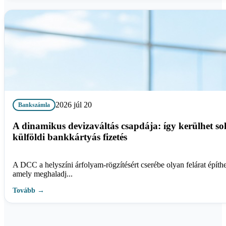
2026 júl 20
Bankszámla
A dinamikus devizaváltás csapdája: így kerülhet so
külföldi bankkártyás fizetés
A DCC a helyszíni árfolyam-rögzítésért cserébe olyan felárat építhe
amely meghaladj...
Tovább →