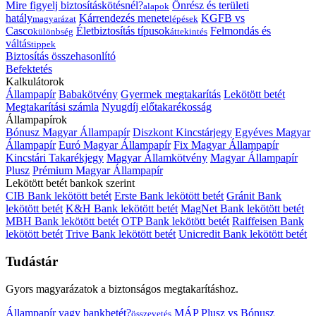
Mire figyelj biztosításkötésnél?
Önrész és területi
alapok
hatály
Kárrendezés menete
KGFB vs
magyarázat
lépések
Casco
Életbiztosítás típusok
Felmondás és
különbség
áttekintés
váltás
tippek
Biztosítás összehasonlító
Befektetés
Kalkulátorok
Állampapír
Babakötvény
Gyermek megtakarítás
Lekötött betét
Megtakarítási számla
Nyugdíj előtakarékosság
Állampapírok
Bónusz Magyar Állampapír
Diszkont Kincstárjegy
Egyéves Magyar
Állampapír
Euró Magyar Állampapír
Fix Magyar Állampapír
Kincstári Takarékjegy
Magyar Államkötvény
Magyar Állampapír
Plusz
Prémium Magyar Állampapír
Lekötött betét bankok szerint
CIB Bank lekötött betét
Erste Bank lekötött betét
Gránit Bank
lekötött betét
K&H Bank lekötött betét
MagNet Bank lekötött betét
MBH Bank lekötött betét
OTP Bank lekötött betét
Raiffeisen Bank
lekötött betét
Trive Bank lekötött betét
Unicredit Bank lekötött betét
Tudástár
Gyors magyarázatok a biztonságos megtakarításhoz.
Állampapír vagy bankbetét?
MÁP Plusz vs Bónusz
összevetés