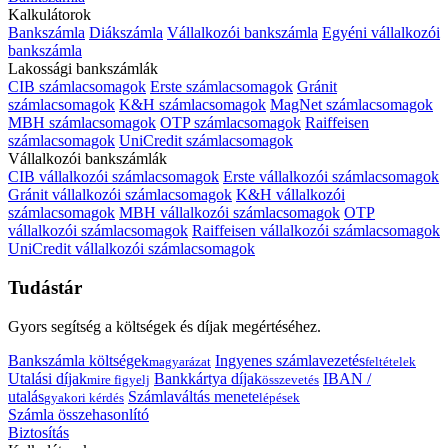
Kalkulátorok
Bankszámla
Diákszámla
Vállalkozói bankszámla
Egyéni vállalkozói
bankszámla
Lakossági bankszámlák
CIB számlacsomagok
Erste számlacsomagok
Gránit
számlacsomagok
K&H számlacsomagok
MagNet számlacsomagok
MBH számlacsomagok
OTP számlacsomagok
Raiffeisen
számlacsomagok
UniCredit számlacsomagok
Vállalkozói bankszámlák
CIB vállalkozói számlacsomagok
Erste vállalkozói számlacsomagok
Gránit vállalkozói számlacsomagok
K&H vállalkozói
számlacsomagok
MBH vállalkozói számlacsomagok
OTP
vállalkozói számlacsomagok
Raiffeisen vállalkozói számlacsomagok
UniCredit vállalkozói számlacsomagok
Tudástár
Gyors segítség a költségek és díjak megértéséhez.
Bankszámla költségek
Ingyenes számlavezetés
magyarázat
feltételek
Utalási díjak
Bankkártya díjak
IBAN /
mire figyelj
összevetés
utalás
Számlaváltás menete
gyakori kérdés
lépések
Számla összehasonlító
Biztosítás