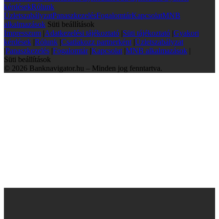
kérdések
Rólunk
Üzletszabályzat
Panaszkezelés
Fogalomtár
Kapcsolat
MNB
alkalmazások
Süti beállítások
Impresszum
|
Adatkezelési tájékoztató
|
Süti tájékoztató
|
Gyakori
kérdések
|
Rólunk
|
Csatlakozz partnerként
|
Üzletszabályzat
|
Panaszkezelés
|
Fogalomtár
|
Kapcsolat
|
MNB alkalmazások
|
Süti beállítások
© 2026 Banknavigator.hu – Minden jog fenntartva.