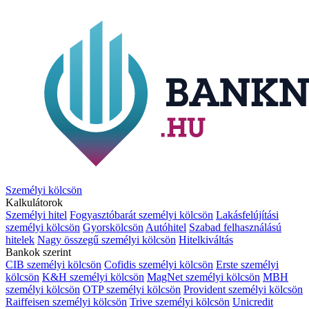
Személyi kölcsön
Kalkulátorok
Személyi hitel
Fogyasztóbarát személyi kölcsön
Lakásfelújítási
személyi kölcsön
Gyorskölcsön
Autóhitel
Szabad felhasználású
hitelek
Nagy összegű személyi kölcsön
Hitelkiváltás
Bankok szerint
CIB személyi kölcsön
Cofidis személyi kölcsön
Erste személyi
kölcsön
K&H személyi kölcsön
MagNet személyi kölcsön
MBH
személyi kölcsön
OTP személyi kölcsön
Provident személyi kölcsön
Raiffeisen személyi kölcsön
Trive személyi kölcsön
Unicredit