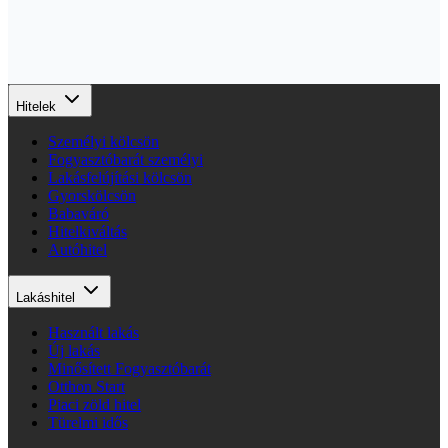
Hitelek
Személyi kölcsön
Fogyasztóbarát személyi
Lakásfelújítási kölcsön
Gyorskölcsön
Babaváró
Hitelkiváltás
Autóhitel
Lakáshitel
Használt lakás
Új lakás
Minősített Fogyasztóbarát
Otthon Start
Piaci zöld hitel
Türelmi idős