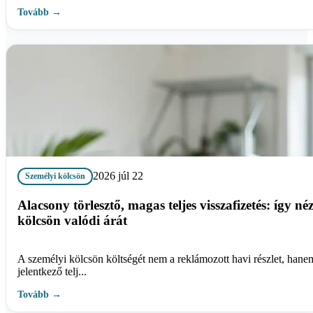
Tovább →
2026 júl 22
Személyi kölcsön
Alacsony törlesztő, magas teljes visszafizetés: így né
kölcsön valódi árát
A személyi kölcsön költségét nem a reklámozott havi részlet, hane
jelentkező telj...
Tovább →