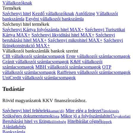
Vállalkozóknak
Termékek
Széchenyi hitel
Kezdő vállalkozóknak
Autólízing
Vállalkozói
bankszámla
Egyéni vállalkozói bankszámla
Széchenyi hitel termékek
Széchenyi Kártya folyószámla hitel MAX+
Széchenyi Turisztikai
Kártya MAX+
Széchenyi likviditási hitel MAX+
Széchenyi
beruházási hitel MAX+
Széchenyi mikrohitel MAX+
Széchenyi
lízingkonstrukció MAX+
Vállalkozói bankszámlák bankok szerint
CIB vállalkozói számlacsomagok
Erste vállalkozói számlacsomagok
Gránit vállalkozói számlacsomagok
K&H vállalkozói
számlacsomagok
MBH vállalkozói számlacsomagok
OTP
vállalkozói számlacsomagok
Raiffeisen vállalkozói számlacsomagok
UniCredit vállalkozói számlacsomagok
Tudástár
Rövid magyarázatok KKV finanszírozáshoz.
Széchenyi hitel feltételek
Mire elég a fedezet?
kamat/díj
áttekintés
Szükséges dokumentumok
Mikor jó a folyószámlahitel?
lista
gyakorlati
Beruházási hitel vs lízing
Hitelbírálat cégnél
különbség
tippek
Ajánlatkérés
Bankszámla