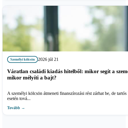
2026 júl 21
Személyi kölcsön
Váratlan családi kiadás hitelből: mikor segít a szemé
mikor mélyíti a bajt?
A személyi kölcsön átmeneti finanszírozási rést zárhat be, de tartós
esetén tová...
Tovább →