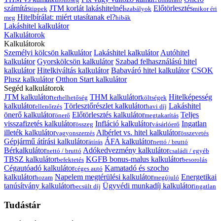
számítás
JTM korlát lakáshitelnél
Előtörlesztés
tippek
szabályok
mikor éri
Hitelbírálat: miért utasítanak el?
meg
hibák
Lakáshitel kalkulátor
Kalkulátorok
Kalkulátorok
Személyi kölcsön kalkulátor
Lakáshitel kalkulátor
Autóhitel
kalkulátor
Gyorskölcsön kalkulátor
Szabad felhasználású hitel
kalkulátor
Hitelkiváltás kalkulátor
Babaváró hitel kalkulátor
CSOK
Plusz kalkulátor
Otthon Start kalkulátor
Segéd kalkulátorok
JTM kalkulátor
THM kalkulátor
Hitelképesség
terhelhetőség
költségek
kalkulátor
Törlesztőrészlet kalkulátor
Lakáshitel
ellenőrzés
havi díj
önerő kalkulátor
Előtörlesztés kalkulátor
Teljes
önerő
megtakarítás
visszafizetés kalkulátor
Infláció kalkulátor
Ingatlan
összeg
vásárlóerő
illeték kalkulátor
Albérlet vs. hitel kalkulátor
vagyonszerzés
összevetés
Gépjármű átírási kalkulátor
ÁFA kalkulátor
átírás
nettó / bruttó
Bérkalkulátor
Adókedvezmény kalkulátor
nettó / bruttó
családi / egyéb
TBSZ kalkulátor
KGFB bonus-malus kalkulátor
befektetés
besorolás
Cégautóadó kalkulátor
Kamatadó és szocho
céges autó
kalkulátor
Napelem megtérülési kalkulátor
Energetikai
hozam
megújuló
tanúsítvány kalkulátor
Ügyvédi munkadíj kalkulátor
becsült díj
ingatlan
Tudástár