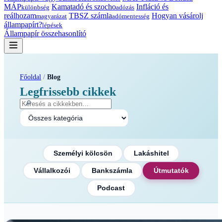
MÁP
Kamatadó és szocho
Infláció és
különbség
adózás
reálhozam
TBSZ számla
Hogyan vásárolj
magyarázat
adómentesség
állampapírt?
lépések
Állampapír összehasonlító
Főoldal
/
Blog
Legfrissebb cikkek
🔎
Személyi kölcsön
Lakáshitel
Vállalkozói
Bankszámla
Útmutatók
Podcast