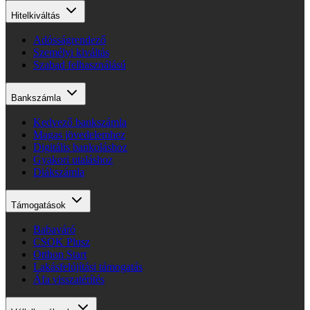
Hitelkiváltás
Adósságrendező
Személyi kiváltás
Szabad felhasználású
Bankszámla
Kedvező bankszámla
Magas jövedelemhez
Digitális bankoláshoz
Gyakori utaláshoz
Diákszámla
Támogatások
Babaváró
CSOK Plusz
Otthon Start
Lakásfelújítási támogatás
Áfa visszatérítés