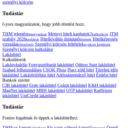
személyi kölcsön
Tudástár
Gyors magyarázatok, hogy jobb döntést hozz.
THM jelentése
Mennyi hitelt kaphatok?
JTM
magyarázat
kalkuláció
szabály 2026
Hitelkiváltás útmutató
Hitelképesség
korlátok
lépések
vizsgálat
Személyi kölcsön feltételek
ellenőrzés
gyakori kérdések
Személyi kölcsön kalkulátor
Lakáshitel
Kalkulátorok
Lakásvásárlás
Fogyasztóbarát lakáshitel
Otthon Start lakáshitel
Szabad felhasználásra
CSOK Plusz
Piaci zöld hitel
Türelmi idős
lakáshitel
Lakásfelújítási hitel
Adósságrendező hitel
Építési hitel
Bankok szerint
CIB lakáshitel
Erste lakáshitel
Gránit lakáshitel
K&H lakáshitel
MagNet lakáshitel
MBH lakáshitel
OTP lakáshitel
Raiffeisen
lakáshitel
UniCredit lakáshitel
Tudástár
Fontos fogalmak és tippek a lakáshitelhez.
THM vs kamat
Fix vagy változó kamat?
Önerő
különbség
útmutató