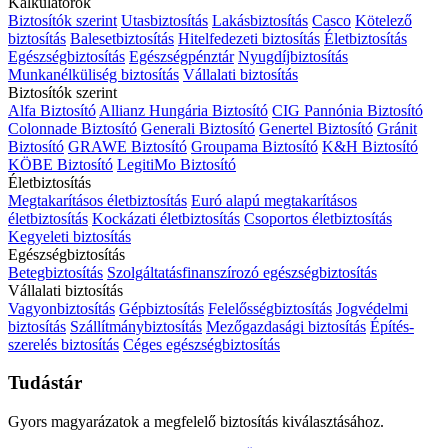
Kalkulátorok
Biztosítók szerint
Utasbiztosítás
Lakásbiztosítás
Casco
Kötelező
biztosítás
Balesetbiztosítás
Hitelfedezeti biztosítás
Életbiztosítás
Egészségbiztosítás
Egészségpénztár
Nyugdíjbiztosítás
Munkanélküliség biztosítás
Vállalati biztosítás
Biztosítók szerint
Alfa Biztosító
Allianz Hungária Biztosító
CIG Pannónia Biztosító
Colonnade Biztosító
Generali Biztosító
Genertel Biztosító
Gránit
Biztosító
GRAWE Biztosító
Groupama Biztosító
K&H Biztosító
KÖBE Biztosító
LegitiMo Biztosító
Életbiztosítás
Megtakarításos életbiztosítás
Euró alapú megtakarításos
életbiztosítás
Kockázati életbiztosítás
Csoportos életbiztosítás
Kegyeleti biztosítás
Egészségbiztosítás
Betegbiztosítás
Szolgáltatásfinanszírozó egészségbiztosítás
Vállalati biztosítás
Vagyonbiztosítás
Gépbiztosítás
Felelősségbiztosítás
Jogvédelmi
biztosítás
Szállítmánybiztosítás
Mezőgazdasági biztosítás
Építés-
szerelés biztosítás
Céges egészségbiztosítás
Tudástár
Gyors magyarázatok a megfelelő biztosítás kiválasztásához.