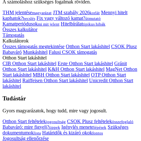
A számoláshoz szükséges fogalmak röviden.
THM jelentése
JTM szabály 2026
Mennyi hitelt
magyarázat
korlát
kaphatok?
Fix vagy változó kamat?
becslés
útmutató
Kamatperiódusok
Hitelbírálat
mi mit jelent
tipikus hibák
Összes kalkulátor
Támogatás
Kalkulátorok
Összes támogatás megtekintése
Otthon Start lakáshitel
CSOK Plusz
Babaváró
Munkáshitel
Falusi CSOK támogatás
Otthon Start lakáshitel
CIB Otthon Start lakáshitel
Erste Otthon Start lakáshitel
Gránit
Otthon Start lakáshitel
K&H Otthon Start lakáshitel
MagNet Otthon
Start lakáshitel
MBH Otthon Start lakáshitel
OTP Otthon Start
lakáshitel
Raiffeisen Otthon Start lakáshitel
Unicredit Otthon Start
lakáshitel
Tudástár
Gyors magyarázatok, hogy tudd, mire vagy jogosult.
Otthon Start feltételek
CSOK Plusz feltételek
jogosultság
összefoglaló
Babaváró: mire figyelj?
Igénylés menete
Szükséges
tippek
lépések
dokumentumok
Határidők és kizáró okok
lista
fontos
Jogosultság ellenőrzése