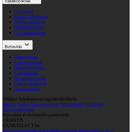
Vállalkozóknak
Széchenyi
Kezdő vállalkozás
Folyószámlahitel
Beruházási hitel
Forgóeszközhitel
Biztosítás
Hitelfedezeti
Lakásbiztosítás
Balesetbiztosítás
Életbiztosítás
Nyugdíjbiztosítás
Casco • Kötelező
Utasbiztosítás
Akikkel folyamatosan együttműködünk:
Jobsora
jooble
Meteonavigator
Hírnavigátor
Akölcsön
Expresszkölcsön
Biztosítási és befektetési partnerünk:
GRANTIS
BANKSELECT.hu
Impresszum
Adatkezelési tájékoztató
Süti tájékoztató
Gyakori