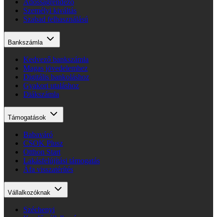
Adósságrendező
Személyi kiváltás
Szabad felhasználású
Bankszámla
Kedvező bankszámla
Magas jövedelemhez
Digitális bankoláshoz
Gyakori utaláshoz
Diákszámla
Támogatások
Babaváró
CSOK Plusz
Otthon Start
Lakásfelújítási támogatás
Áfa visszatérítés
Vállalkozóknak
Széchenyi