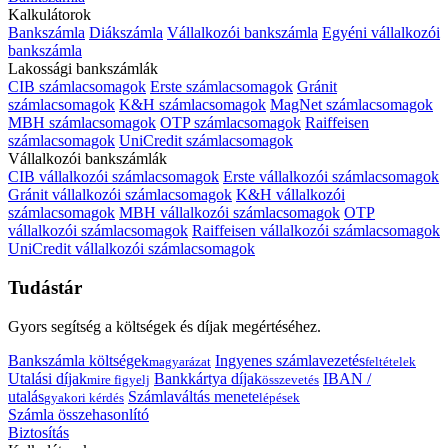
Kalkulátorok
Bankszámla
Diákszámla
Vállalkozói bankszámla
Egyéni vállalkozói
bankszámla
Lakossági bankszámlák
CIB számlacsomagok
Erste számlacsomagok
Gránit
számlacsomagok
K&H számlacsomagok
MagNet számlacsomagok
MBH számlacsomagok
OTP számlacsomagok
Raiffeisen
számlacsomagok
UniCredit számlacsomagok
Vállalkozói bankszámlák
CIB vállalkozói számlacsomagok
Erste vállalkozói számlacsomagok
Gránit vállalkozói számlacsomagok
K&H vállalkozói
számlacsomagok
MBH vállalkozói számlacsomagok
OTP
vállalkozói számlacsomagok
Raiffeisen vállalkozói számlacsomagok
UniCredit vállalkozói számlacsomagok
Tudástár
Gyors segítség a költségek és díjak megértéséhez.
Bankszámla költségek
Ingyenes számlavezetés
magyarázat
feltételek
Utalási díjak
Bankkártya díjak
IBAN /
mire figyelj
összevetés
utalás
Számlaváltás menete
gyakori kérdés
lépések
Számla összehasonlító
Biztosítás