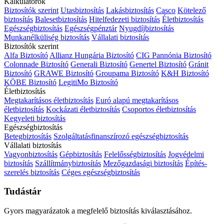
Kalkulátorok
Biztosítók szerint
Utasbiztosítás
Lakásbiztosítás
Casco
Kötelező
biztosítás
Balesetbiztosítás
Hitelfedezeti biztosítás
Életbiztosítás
Egészségbiztosítás
Egészségpénztár
Nyugdíjbiztosítás
Munkanélküliség biztosítás
Vállalati biztosítás
Biztosítók szerint
Alfa Biztosító
Allianz Hungária Biztosító
CIG Pannónia Biztosító
Colonnade Biztosító
Generali Biztosító
Genertel Biztosító
Gránit
Biztosító
GRAWE Biztosító
Groupama Biztosító
K&H Biztosító
KÖBE Biztosító
LegitiMo Biztosító
Életbiztosítás
Megtakarításos életbiztosítás
Euró alapú megtakarításos
életbiztosítás
Kockázati életbiztosítás
Csoportos életbiztosítás
Kegyeleti biztosítás
Egészségbiztosítás
Betegbiztosítás
Szolgáltatásfinanszírozó egészségbiztosítás
Vállalati biztosítás
Vagyonbiztosítás
Gépbiztosítás
Felelősségbiztosítás
Jogvédelmi
biztosítás
Szállítmánybiztosítás
Mezőgazdasági biztosítás
Építés-
szerelés biztosítás
Céges egészségbiztosítás
Tudástár
Gyors magyarázatok a megfelelő biztosítás kiválasztásához.