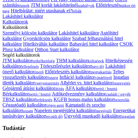
számítás
JTM korlát lakáshitelnél
Előtörlesztés
tippek
szabályok
mikor éri
Hitelbírálat: miért utasítanak el?
meg
hibák
Lakáshitel kalkulátor
Kalkulátorok
Kalkulátorok
Személyi kölcsön kalkulátor
Lakáshitel kalkulátor
Autóhitel
kalkulátor
Gyorskölcsön kalkulátor
Szabad felhasználású hitel
kalkulátor
Hitelkiváltás kalkulátor
Babaváró hitel kalkulátor
CSOK
Plusz kalkulátor
Otthon Start kalkulátor
Segéd kalkulátorok
JTM kalkulátor
THM kalkulátor
Hitelképesség
terhelhetőség
költségek
kalkulátor
Törlesztőrészlet kalkulátor
Lakáshitel
ellenőrzés
havi díj
önerő kalkulátor
Előtörlesztés kalkulátor
Teljes
önerő
megtakarítás
visszafizetés kalkulátor
Infláció kalkulátor
Ingatlan
összeg
vásárlóerő
illeték kalkulátor
Albérlet vs. hitel kalkulátor
vagyonszerzés
összevetés
Gépjármű átírási kalkulátor
ÁFA kalkulátor
átírás
nettó / bruttó
Bérkalkulátor
Adókedvezmény kalkulátor
nettó / bruttó
családi / egyéb
TBSZ kalkulátor
KGFB bonus-malus kalkulátor
befektetés
besorolás
Cégautóadó kalkulátor
Kamatadó és szocho
céges autó
kalkulátor
Napelem megtérülési kalkulátor
Energetikai
hozam
megújuló
tanúsítvány kalkulátor
Ügyvédi munkadíj kalkulátor
becsült díj
ingatlan
Tudástár