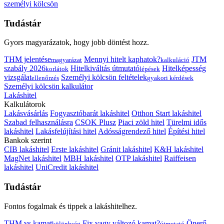
személyi kölcsön
Tudástár
Gyors magyarázatok, hogy jobb döntést hozz.
THM jelentése
Mennyi hitelt kaphatok?
JTM
magyarázat
kalkuláció
szabály 2026
Hitelkiváltás útmutató
Hitelképesség
korlátok
lépések
vizsgálat
Személyi kölcsön feltételek
ellenőrzés
gyakori kérdések
Személyi kölcsön kalkulátor
Lakáshitel
Kalkulátorok
Lakásvásárlás
Fogyasztóbarát lakáshitel
Otthon Start lakáshitel
Szabad felhasználásra
CSOK Plusz
Piaci zöld hitel
Türelmi idős
lakáshitel
Lakásfelújítási hitel
Adósságrendező hitel
Építési hitel
Bankok szerint
CIB lakáshitel
Erste lakáshitel
Gránit lakáshitel
K&H lakáshitel
MagNet lakáshitel
MBH lakáshitel
OTP lakáshitel
Raiffeisen
lakáshitel
UniCredit lakáshitel
Tudástár
Fontos fogalmak és tippek a lakáshitelhez.
THM vs kamat
Fix vagy változó kamat?
Önerő
különbség
útmutató