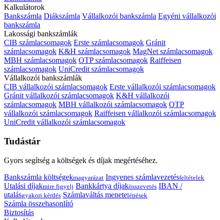
Kalkulátorok
Bankszámla
Diákszámla
Vállalkozói bankszámla
Egyéni vállalkozói
bankszámla
Lakossági bankszámlák
CIB számlacsomagok
Erste számlacsomagok
Gránit
számlacsomagok
K&H számlacsomagok
MagNet számlacsomagok
MBH számlacsomagok
OTP számlacsomagok
Raiffeisen
számlacsomagok
UniCredit számlacsomagok
Vállalkozói bankszámlák
CIB vállalkozói számlacsomagok
Erste vállalkozói számlacsomagok
Gránit vállalkozói számlacsomagok
K&H vállalkozói
számlacsomagok
MBH vállalkozói számlacsomagok
OTP
vállalkozói számlacsomagok
Raiffeisen vállalkozói számlacsomagok
UniCredit vállalkozói számlacsomagok
Tudástár
Gyors segítség a költségek és díjak megértéséhez.
Bankszámla költségek
Ingyenes számlavezetés
magyarázat
feltételek
Utalási díjak
Bankkártya díjak
IBAN /
mire figyelj
összevetés
utalás
Számlaváltás menete
gyakori kérdés
lépések
Számla összehasonlító
Biztosítás