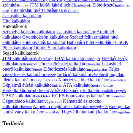
számítás
JTM korlát lakáshitelnél
Előtörlesztés
tippek
szabályok
mikor éri
Hitelbírálat: miért utasítanak el?
meg
hibák
Lakáshitel kalkulátor
Hitelkalkulátor
Kalkulátorok
Személyi kölcsön kalkulátor
Lakáshitel kalkulátor
Autóhitel
kalkulátor
Gyorskölcsön kalkulátor
Szabad felhasználású hitel
kalkulátor
Hitelkiváltás kalkulátor
Babaváró hitel kalkulátor
CSOK
Plusz kalkulátor
Otthon Start kalkulátor
Segéd kalkulátorok
JTM kalkulátor
THM kalkulátor
Hitelképesség
terhelhetőség
költségek
kalkulátor
Törlesztőrészlet kalkulátor
Lakáshitel
ellenőrzés
havi díj
önerő kalkulátor
Előtörlesztés kalkulátor
Teljes
önerő
megtakarítás
visszafizetés kalkulátor
Infláció kalkulátor
Ingatlan
összeg
vásárlóerő
illeték kalkulátor
Albérlet vs. hitel kalkulátor
vagyonszerzés
összevetés
Gépjármű átírási kalkulátor
ÁFA kalkulátor
átírás
nettó / bruttó
Bérkalkulátor
Adókedvezmény kalkulátor
nettó / bruttó
családi / egyéb
TBSZ kalkulátor
KGFB bonus-malus kalkulátor
befektetés
besorolás
Cégautóadó kalkulátor
Kamatadó és szocho
céges autó
kalkulátor
Napelem megtérülési kalkulátor
Energetikai
hozam
megújuló
tanúsítvány kalkulátor
Ügyvédi munkadíj kalkulátor
becsült díj
ingatlan
Tudástár