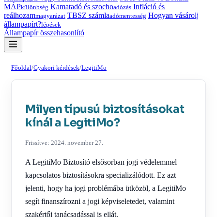
MÁP
Kamatadó és szocho
Infláció és
különbség
adózás
reálhozam
TBSZ számla
Hogyan vásárolj
magyarázat
adómentesség
állampapírt?
lépések
Állampapír összehasonlító
Főoldal
/
Gyakori kérdések
/
LegitiMo
Milyen típusú biztosításokat
kínál a LegitiMo?
Frissítve: 2024. november 27.
A LegitiMo Biztosító elsősorban jogi védelemmel
kapcsolatos biztosításokra specializálódott. Ez azt
jelenti, hogy ha jogi problémába ütközöl, a LegitiMo
segít finanszírozni a jogi képviseletedet, valamint
szakértői tanácsadással is ellát.