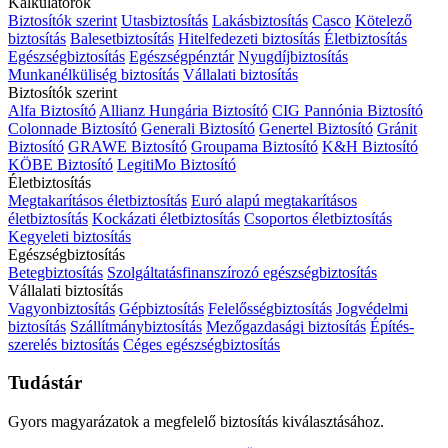
Kalkulátorok
Biztosítók szerint
Utasbiztosítás
Lakásbiztosítás
Casco
Kötelező
biztosítás
Balesetbiztosítás
Hitelfedezeti biztosítás
Életbiztosítás
Egészségbiztosítás
Egészségpénztár
Nyugdíjbiztosítás
Munkanélküliség biztosítás
Vállalati biztosítás
Biztosítók szerint
Alfa Biztosító
Allianz Hungária Biztosító
CIG Pannónia Biztosító
Colonnade Biztosító
Generali Biztosító
Genertel Biztosító
Gránit
Biztosító
GRAWE Biztosító
Groupama Biztosító
K&H Biztosító
KÖBE Biztosító
LegitiMo Biztosító
Életbiztosítás
Megtakarításos életbiztosítás
Euró alapú megtakarításos
életbiztosítás
Kockázati életbiztosítás
Csoportos életbiztosítás
Kegyeleti biztosítás
Egészségbiztosítás
Betegbiztosítás
Szolgáltatásfinanszírozó egészségbiztosítás
Vállalati biztosítás
Vagyonbiztosítás
Gépbiztosítás
Felelősségbiztosítás
Jogvédelmi
biztosítás
Szállítmánybiztosítás
Mezőgazdasági biztosítás
Építés-
szerelés biztosítás
Céges egészségbiztosítás
Tudástár
Gyors magyarázatok a megfelelő biztosítás kiválasztásához.