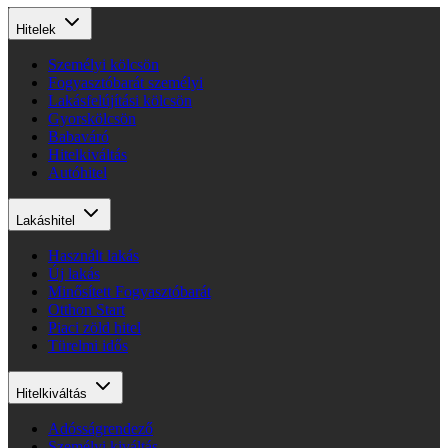
Hitelek
Személyi kölcsön
Fogyasztóbarát személyi
Lakásfelújítási kölcsön
Gyorskölcsön
Babaváró
Hitelkiváltás
Autóhitel
Lakáshitel
Használt lakás
Új lakás
Minősített Fogyasztóbarát
Otthon Start
Piaci zöld hitel
Türelmi idős
Hitelkiváltás
Adósságrendező
Személyi kiváltás