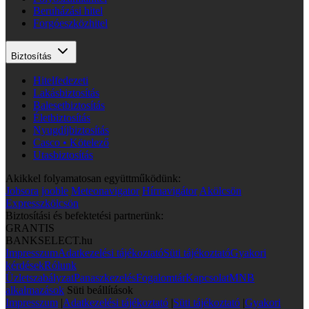
Beruházási hitel
Forgóeszközhitel
Biztosítás
Hitelfedezeti
Lakásbiztosítás
Balesetbiztosítás
Életbiztosítás
Nyugdíjbiztosítás
Casco • Kötelező
Utasbiztosítás
Akikkel folyamatosan együttműködünk:
Jobsora
jooble
Meteonavigator
Hírnavigátor
Akölcsön
Expresszkölcsön
Biztosítási és befektetési partnerünk:
GRANTIS
BANKSELECT.hu
Impresszum
Adatkezelési tájékoztató
Süti tájékoztató
Gyakori
kérdések
Rólunk
Üzletszabályzat
Panaszkezelés
Fogalomtár
Kapcsolat
MNB
alkalmazások
Süti beállítások
Impresszum
|
Adatkezelési tájékoztató
|
Süti tájékoztató
|
Gyakori