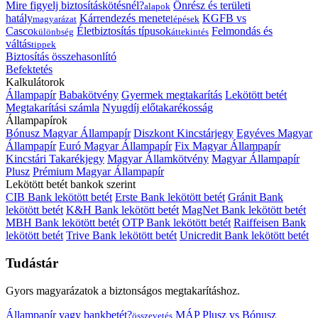
Mire figyelj biztosításkötésnél?
Önrész és területi
alapok
hatály
Kárrendezés menete
KGFB vs
magyarázat
lépések
Casco
Életbiztosítás típusok
Felmondás és
különbség
áttekintés
váltás
tippek
Biztosítás összehasonlító
Befektetés
Kalkulátorok
Állampapír
Babakötvény
Gyermek megtakarítás
Lekötött betét
Megtakarítási számla
Nyugdíj előtakarékosság
Állampapírok
Bónusz Magyar Állampapír
Diszkont Kincstárjegy
Egyéves Magyar
Állampapír
Euró Magyar Állampapír
Fix Magyar Állampapír
Kincstári Takarékjegy
Magyar Államkötvény
Magyar Állampapír
Plusz
Prémium Magyar Állampapír
Lekötött betét bankok szerint
CIB Bank lekötött betét
Erste Bank lekötött betét
Gránit Bank
lekötött betét
K&H Bank lekötött betét
MagNet Bank lekötött betét
MBH Bank lekötött betét
OTP Bank lekötött betét
Raiffeisen Bank
lekötött betét
Trive Bank lekötött betét
Unicredit Bank lekötött betét
Tudástár
Gyors magyarázatok a biztonságos megtakarításhoz.
Állampapír vagy bankbetét?
MÁP Plusz vs Bónusz
összevetés