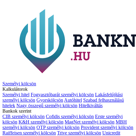
Személyi kölcsön
Kalkulátorok
Személyi hitel
Fogyasztóbarát személyi kölcsön
Lakásfelújítási
személyi kölcsön
Gyorskölcsön
Autóhitel
Szabad felhasználású
hitelek
Nagy összegű személyi kölcsön
Hitelkiváltás
Bankok szerint
CIB személyi kölcsön
Cofidis személyi kölcsön
Erste személyi
kölcsön
K&H személyi kölcsön
MagNet személyi kölcsön
MBH
személyi kölcsön
OTP személyi kölcsön
Provident személyi kölcsön
Raiffeisen személyi kölcsön
Trive személyi kölcsön
Unicredit