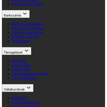
Szabad felhasználású
Bankszámla
Kedvező bankszámla
Magas jövedelemhez
Digitális bankoláshoz
Gyakori utaláshoz
Diákszámla
Támogatások
Babaváró
CSOK Plusz
Otthon Start
Lakásfelújítási támogatás
Áfa visszatérítés
Vállalkozóknak
Széchenyi
Kezdő vállalkozás
Folyószámlahitel