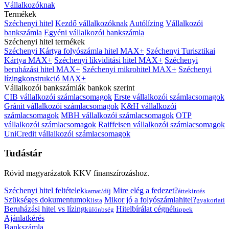
Vállalkozóknak
Termékek
Széchenyi hitel
Kezdő vállalkozóknak
Autólízing
Vállalkozói
bankszámla
Egyéni vállalkozói bankszámla
Széchenyi hitel termékek
Széchenyi Kártya folyószámla hitel MAX+
Széchenyi Turisztikai
Kártya MAX+
Széchenyi likviditási hitel MAX+
Széchenyi
beruházási hitel MAX+
Széchenyi mikrohitel MAX+
Széchenyi
lízingkonstrukció MAX+
Vállalkozói bankszámlák bankok szerint
CIB vállalkozói számlacsomagok
Erste vállalkozói számlacsomagok
Gránit vállalkozói számlacsomagok
K&H vállalkozói
számlacsomagok
MBH vállalkozói számlacsomagok
OTP
vállalkozói számlacsomagok
Raiffeisen vállalkozói számlacsomagok
UniCredit vállalkozói számlacsomagok
Tudástár
Rövid magyarázatok KKV finanszírozáshoz.
Széchenyi hitel feltételek
Mire elég a fedezet?
kamat/díj
áttekintés
Szükséges dokumentumok
Mikor jó a folyószámlahitel?
lista
gyakorlati
Beruházási hitel vs lízing
Hitelbírálat cégnél
különbség
tippek
Ajánlatkérés
Bankszámla