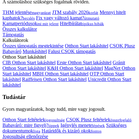
A számoláshoz szükséges fogalmak röviden.
THM jelentése
JTM szabály 2026
Mennyi hitelt
magyarázat
korlát
kaphatok?
Fix vagy változó kamat?
becslés
útmutató
Kamatperiódusok
Hitelbírálat
mi mit jelent
tipikus hibák
Összes kalkulátor
Támogatás
Kalkulátorok
Összes támogatás megtekintése
Otthon Start lakáshitel
CSOK Plusz
Babaváró
Munkáshitel
Falusi CSOK támogatás
Otthon Start lakáshitel
CIB Otthon Start lakáshitel
Erste Otthon Start lakáshitel
Gránit
Otthon Start lakáshitel
K&H Otthon Start lakáshitel
MagNet Otthon
Start lakáshitel
MBH Otthon Start lakáshitel
OTP Otthon Start
lakáshitel
Raiffeisen Otthon Start lakáshitel
Unicredit Otthon Start
lakáshitel
Tudástár
Gyors magyarázatok, hogy tudd, mire vagy jogosult.
Otthon Start feltételek
CSOK Plusz feltételek
jogosultság
összefoglaló
Babaváró: mire figyelj?
Igénylés menete
Szükséges
tippek
lépések
dokumentumok
Határidők és kizáró okok
lista
fontos
Jogosultság ellenőrzése