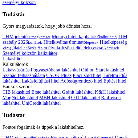
személyi kölcsön
Tudástár
Gyors magyarázatok, hogy jobb döntést hozz.
THM jelentése
Mennyi hitelt kaphatok?
JTM
magyarázat
kalkuláció
szabály 2026
Hitelkiváltás útmutató
Hitelképesség
korlátok
lépések
vizsgálat
Személyi kölcsön feltételek
ellenőrzés
gyakori kérdések
Személyi kölcsön kalkulátor
Lakáshitel
Kalkulátorok
Lakásvásárlás
Fogyasztóbarát lakáshitel
Otthon Start lakáshitel
Szabad felhasználásra
CSOK Plusz
Piaci zöld hitel
Türelmi idős
lakáshitel
Lakásfelújítási hitel
Adósságrendező hitel
Építési hitel
Bankok szerint
CIB lakáshitel
Erste lakáshitel
Gránit lakáshitel
K&H lakáshitel
MagNet lakáshitel
MBH lakáshitel
OTP lakáshitel
Raiffeisen
lakáshitel
UniCredit lakáshitel
Tudástár
Fontos fogalmak és tippek a lakáshitelhez.
THM vs kamat
Fix vagy változó kamat?
Önerő
különbség
útmutató