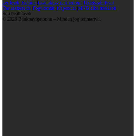
kérdések
|
Rólunk
|
Csatlakozz partnerként
|
Üzletszabályzat
|
Panaszkezelés
|
Fogalomtár
|
Kapcsolat
|
MNB alkalmazások
|
Süti beállítások
© 2026 Banknavigator.hu – Minden jog fenntartva.