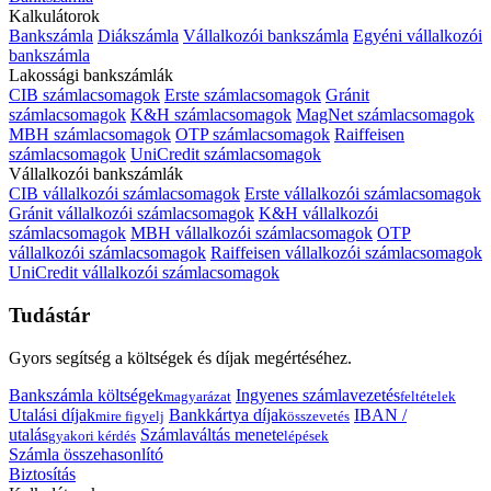
Kalkulátorok
Bankszámla
Diákszámla
Vállalkozói bankszámla
Egyéni vállalkozói
bankszámla
Lakossági bankszámlák
CIB számlacsomagok
Erste számlacsomagok
Gránit
számlacsomagok
K&H számlacsomagok
MagNet számlacsomagok
MBH számlacsomagok
OTP számlacsomagok
Raiffeisen
számlacsomagok
UniCredit számlacsomagok
Vállalkozói bankszámlák
CIB vállalkozói számlacsomagok
Erste vállalkozói számlacsomagok
Gránit vállalkozói számlacsomagok
K&H vállalkozói
számlacsomagok
MBH vállalkozói számlacsomagok
OTP
vállalkozói számlacsomagok
Raiffeisen vállalkozói számlacsomagok
UniCredit vállalkozói számlacsomagok
Tudástár
Gyors segítség a költségek és díjak megértéséhez.
Bankszámla költségek
Ingyenes számlavezetés
magyarázat
feltételek
Utalási díjak
Bankkártya díjak
IBAN /
mire figyelj
összevetés
utalás
Számlaváltás menete
gyakori kérdés
lépések
Számla összehasonlító
Biztosítás