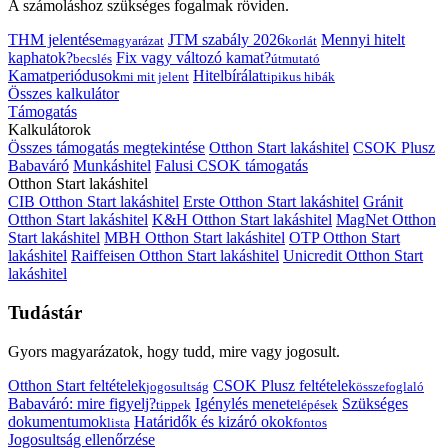
A számoláshoz szükséges fogalmak röviden.
THM jelentése
JTM szabály 2026
Mennyi hitelt
magyarázat
korlát
kaphatok?
Fix vagy változó kamat?
becslés
útmutató
Kamatperiódusok
Hitelbírálat
mi mit jelent
tipikus hibák
Összes kalkulátor
Támogatás
Kalkulátorok
Összes támogatás megtekintése
Otthon Start lakáshitel
CSOK Plusz
Babaváró
Munkáshitel
Falusi CSOK támogatás
Otthon Start lakáshitel
CIB Otthon Start lakáshitel
Erste Otthon Start lakáshitel
Gránit
Otthon Start lakáshitel
K&H Otthon Start lakáshitel
MagNet Otthon
Start lakáshitel
MBH Otthon Start lakáshitel
OTP Otthon Start
lakáshitel
Raiffeisen Otthon Start lakáshitel
Unicredit Otthon Start
lakáshitel
Tudástár
Gyors magyarázatok, hogy tudd, mire vagy jogosult.
Otthon Start feltételek
CSOK Plusz feltételek
jogosultság
összefoglaló
Babaváró: mire figyelj?
Igénylés menete
Szükséges
tippek
lépések
dokumentumok
Határidők és kizáró okok
lista
fontos
Jogosultság ellenőrzése