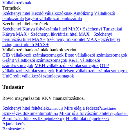
Vállalkozóknak
Termékek
Széchenyi hitel
Kezdő vállalkozóknak
Autólízing
Vállalkozói
bankszámla
Egyéni vállalkozói bankszámla
Széchenyi hitel termékek
Széchenyi Kártya folyószámla hitel MAX+
Széchenyi Turisztikai
Kártya MAX+
Széchenyi likviditási hitel MAX+
Széchenyi
beruházási hitel MAX+
Széchenyi mikrohitel MAX+
Széchenyi
lízingkonstrukció MAX+
Vállalkozói bankszámlák bankok szerint
CIB vállalkozói számlacsomagok
Erste vállalkozói számlacsomagok
Gránit vállalkozói számlacsomagok
K&H vállalkozói
számlacsomagok
MBH vállalkozói számlacsomagok
OTP
vállalkozói számlacsomagok
Raiffeisen vállalkozói számlacsomagok
UniCredit vállalkozói számlacsomagok
Tudástár
Rövid magyarázatok KKV finanszírozáshoz.
Széchenyi hitel feltételek
Mire elég a fedezet?
kamat/díj
áttekintés
Szükséges dokumentumok
Mikor jó a folyószámlahitel?
lista
gyakorlati
Beruházási hitel vs lízing
Hitelbírálat cégnél
különbség
tippek
Ajánlatkérés
Bankszámla