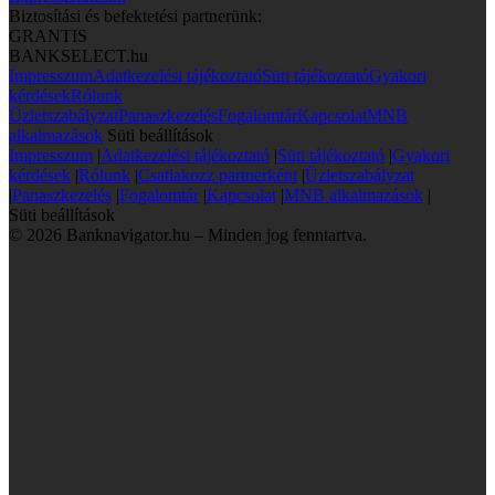
Biztosítási és befektetési partnerünk:
GRANTIS
BANKSELECT.hu
Impresszum
Adatkezelési tájékoztató
Süti tájékoztató
Gyakori
kérdések
Rólunk
Üzletszabályzat
Panaszkezelés
Fogalomtár
Kapcsolat
MNB
alkalmazások
Süti beállítások
Impresszum
|
Adatkezelési tájékoztató
|
Süti tájékoztató
|
Gyakori
kérdések
|
Rólunk
|
Csatlakozz partnerként
|
Üzletszabályzat
|
Panaszkezelés
|
Fogalomtár
|
Kapcsolat
|
MNB alkalmazások
|
Süti beállítások
© 2026 Banknavigator.hu – Minden jog fenntartva.