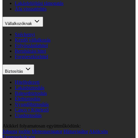
Lakásfelújítási támogatás
Áfa visszatérítés
Vállalkozóknak
Széchenyi
Kezdő vállalkozás
Folyószámlahitel
Beruházási hitel
Forgóeszközhitel
Biztosítás
Hitelfedezeti
Lakásbiztosítás
Balesetbiztosítás
Életbiztosítás
Nyugdíjbiztosítás
Casco • Kötelező
Utasbiztosítás
Akikkel folyamatosan együttműködünk:
Jobsora
jooble
Meteonavigator
Hírnavigátor
Akölcsön
Expresszkölcsön