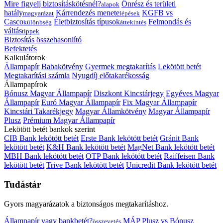
Mire figyelj biztosításkötésnél?
Önrész és területi
alapok
hatály
Kárrendezés menete
KGFB vs
magyarázat
lépések
Casco
Életbiztosítás típusok
Felmondás és
különbség
áttekintés
váltás
tippek
Biztosítás összehasonlító
Befektetés
Kalkulátorok
Állampapír
Babakötvény
Gyermek megtakarítás
Lekötött betét
Megtakarítási számla
Nyugdíj előtakarékosság
Állampapírok
Bónusz Magyar Állampapír
Diszkont Kincstárjegy
Egyéves Magyar
Állampapír
Euró Magyar Állampapír
Fix Magyar Állampapír
Kincstári Takarékjegy
Magyar Államkötvény
Magyar Állampapír
Plusz
Prémium Magyar Állampapír
Lekötött betét bankok szerint
CIB Bank lekötött betét
Erste Bank lekötött betét
Gránit Bank
lekötött betét
K&H Bank lekötött betét
MagNet Bank lekötött betét
MBH Bank lekötött betét
OTP Bank lekötött betét
Raiffeisen Bank
lekötött betét
Trive Bank lekötött betét
Unicredit Bank lekötött betét
Tudástár
Gyors magyarázatok a biztonságos megtakarításhoz.
Állampapír vagy bankbetét?
MÁP Plusz vs Bónusz
összevetés