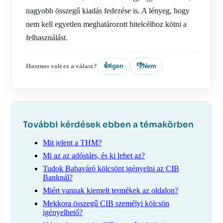
nagyobb összegű kiadás fedezése is. A lényeg, hogy
nem kell egyetlen meghatározott hitelcélhoz kötni a
felhasználást.
👍
👎
Hasznos volt ez a válasz?
Igen
Nem
További kérdések ebben a témakörben
Mit jelent a THM?
Mi az az adóstárs, és ki lehet az?
Tudok Babaváró kölcsönt igényelni az CIB
Banknál?
Miért vannak kiemelt termékek az oldalon?
Mekkora összegű CIB személyi kölcsön
igényelhető?