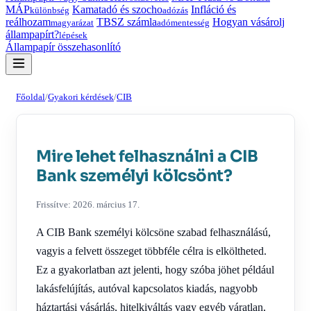
MÁP
Kamatadó és szocho
Infláció és
különbség
adózás
reálhozam
TBSZ számla
Hogyan vásárolj
magyarázat
adómentesség
állampapírt?
lépések
Állampapír összehasonlító
Főoldal
/
Gyakori kérdések
/
CIB
Mire lehet felhasználni a CIB
Bank személyi kölcsönt?
Frissítve: 2026. március 17.
A CIB Bank személyi kölcsöne szabad felhasználású,
vagyis a felvett összeget többféle célra is elköltheted.
Ez a gyakorlatban azt jelenti, hogy szóba jöhet például
lakásfelújítás, autóval kapcsolatos kiadás, nagyobb
háztartási vásárlás, hitelkiváltás vagy egyéb váratlan,