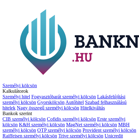
Személyi kölcsön
Kalkulátorok
Személyi hitel
Fogyasztóbarát személyi kölcsön
Lakásfelújítási
személyi kölcsön
Gyorskölcsön
Autóhitel
Szabad felhasználású
hitelek
Nagy összegű személyi kölcsön
Hitelkiváltás
Bankok szerint
CIB személyi kölcsön
Cofidis személyi kölcsön
Erste személyi
kölcsön
K&H személyi kölcsön
MagNet személyi kölcsön
MBH
személyi kölcsön
OTP személyi kölcsön
Provident személyi kölcsön
Raiffeisen személyi kölcsön
Trive személyi kölcsön
Unicredit