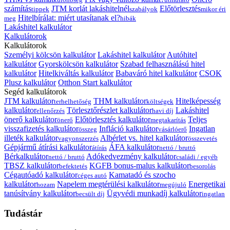
számítás
JTM korlát lakáshitelnél
Előtörlesztés
tippek
szabályok
mikor éri
Hitelbírálat: miért utasítanak el?
meg
hibák
Lakáshitel kalkulátor
Kalkulátorok
Kalkulátorok
Személyi kölcsön kalkulátor
Lakáshitel kalkulátor
Autóhitel
kalkulátor
Gyorskölcsön kalkulátor
Szabad felhasználású hitel
kalkulátor
Hitelkiváltás kalkulátor
Babaváró hitel kalkulátor
CSOK
Plusz kalkulátor
Otthon Start kalkulátor
Segéd kalkulátorok
JTM kalkulátor
THM kalkulátor
Hitelképesség
terhelhetőség
költségek
kalkulátor
Törlesztőrészlet kalkulátor
Lakáshitel
ellenőrzés
havi díj
önerő kalkulátor
Előtörlesztés kalkulátor
Teljes
önerő
megtakarítás
visszafizetés kalkulátor
Infláció kalkulátor
Ingatlan
összeg
vásárlóerő
illeték kalkulátor
Albérlet vs. hitel kalkulátor
vagyonszerzés
összevetés
Gépjármű átírási kalkulátor
ÁFA kalkulátor
átírás
nettó / bruttó
Bérkalkulátor
Adókedvezmény kalkulátor
nettó / bruttó
családi / egyéb
TBSZ kalkulátor
KGFB bonus-malus kalkulátor
befektetés
besorolás
Cégautóadó kalkulátor
Kamatadó és szocho
céges autó
kalkulátor
Napelem megtérülési kalkulátor
Energetikai
hozam
megújuló
tanúsítvány kalkulátor
Ügyvédi munkadíj kalkulátor
becsült díj
ingatlan
Tudástár