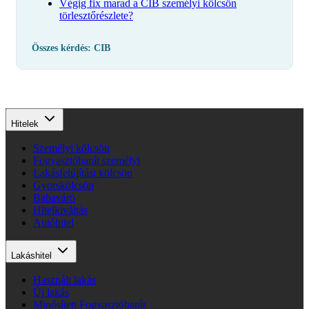
Végig fix marad a CIB személyi kölcsön
törlesztőrészlete?
Összes kérdés: CIB
Hitelek
Személyi kölcsön
Fogyasztóbarát személyi
Lakásfelújítási kölcsön
Gyorskölcsön
Babaváró
Hitelkiváltás
Autóhitel
Lakáshitel
Használt lakás
Új lakás
Minősített Fogyasztóbarát