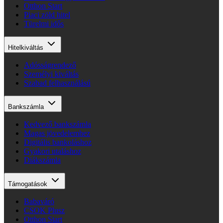
Otthon Start
Piaci zöld hitel
Türelmi idős
Hitelkiváltás
Adósságrendező
Személyi kiváltás
Szabad felhasználású
Bankszámla
Kedvező bankszámla
Magas jövedelemhez
Digitális bankoláshoz
Gyakori utaláshoz
Diákszámla
Támogatások
Babaváró
CSOK Plusz
Otthon Start