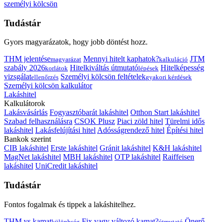
személyi kölcsön
Tudástár
Gyors magyarázatok, hogy jobb döntést hozz.
THM jelentése
Mennyi hitelt kaphatok?
JTM
magyarázat
kalkuláció
szabály 2026
Hitelkiváltás útmutató
Hitelképesség
korlátok
lépések
vizsgálat
Személyi kölcsön feltételek
ellenőrzés
gyakori kérdések
Személyi kölcsön kalkulátor
Lakáshitel
Kalkulátorok
Lakásvásárlás
Fogyasztóbarát lakáshitel
Otthon Start lakáshitel
Szabad felhasználásra
CSOK Plusz
Piaci zöld hitel
Türelmi idős
lakáshitel
Lakásfelújítási hitel
Adósságrendező hitel
Építési hitel
Bankok szerint
CIB lakáshitel
Erste lakáshitel
Gránit lakáshitel
K&H lakáshitel
MagNet lakáshitel
MBH lakáshitel
OTP lakáshitel
Raiffeisen
lakáshitel
UniCredit lakáshitel
Tudástár
Fontos fogalmak és tippek a lakáshitelhez.
THM vs kamat
Fix vagy változó kamat?
Önerő
különbség
útmutató