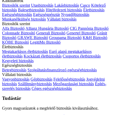
Kalkulátorok
Biztosítók szerint
Utasbiztosítás
Lakásbiztosítás
Casco
Kötelező
biztosítás
Balesetbiztosítás
Hitelfedezeti biztosítás
Életbiztosítás
Egészségbiztosítás
Egészségpénztár
Nyugdíjbiztosítás
Munkanélküliség biztosítás
Vállalati biztosítás
Biztosítók szerint
Alfa Biztosító
Allianz Hungária Biztosító
CIG Pannónia Biztosító
Colonnade Biztosító
Generali Biztosító
Genertel Biztosító
Gránit
Biztosító
GRAWE Biztosító
Groupama Biztosító
K&H Biztosító
KÖBE Biztosító
LegitiMo Biztosító
Életbiztosítás
Megtakarításos életbiztosítás
Euró alapú megtakarításos
életbiztosítás
Kockázati életbiztosítás
Csoportos életbiztosítás
Kegyeleti biztosítás
Egészségbiztosítás
Betegbiztosítás
Szolgáltatásfinanszírozó egészségbiztosítás
Vállalati biztosítás
Vagyonbiztosítás
Gépbiztosítás
Felelősségbiztosítás
Jogvédelmi
biztosítás
Szállítmánybiztosítás
Mezőgazdasági biztosítás
Építés-
szerelés biztosítás
Céges egészségbiztosítás
Tudástár
Gyors magyarázatok a megfelelő biztosítás kiválasztásához.