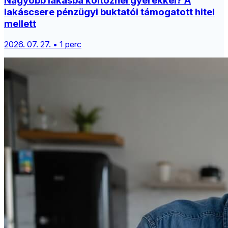
Nagyobb lakásba költöznél gyerekkel? A
lakáscsere pénzügyi buktatói támogatott hitel
mellett
2026. 07. 27. • 1 perc