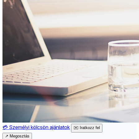
💳
Személyi kölcsön ajánlatok
✉️
Iratkozz fel
↗
Megosztás