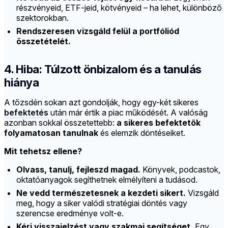
részvényeid, ETF-jeid, kötvényeid – ha lehet, különböző
szektorokban.
Rendszeresen vizsgáld felül a portfóliód
összetételét.
4. Hiba: Túlzott önbizalom és a tanulás
hiánya
A tőzsdén sokan azt gondolják, hogy egy-két sikeres
befektetés
után már értik a piac működését. A valóság
azonban sokkal összetettebb:
a sikeres befektetők
folyamatosan tanulnak
és elemzik döntéseiket.
Mit tehetsz ellene?
Olvass, tanulj, fejleszd magad.
Könyvek, podcastok,
oktatóanyagok segíthetnek elmélyíteni a tudásod.
Ne vedd természetesnek a kezdeti sikert.
Vizsgáld
meg, hogy a siker valódi stratégiai döntés vagy
szerencse eredménye volt-e.
Kérj visszajelzést vagy szakmai segítséget.
Egy