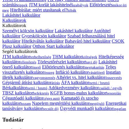
számítás
JTM korlát lakáshitelnél
Előtörlesztés
tippek
szabályok
mikor éri
Hitelbírálat: miért utasítanak el?
meg
hibák
Lakáshitel kalkulátor
Kalkulátorok
Kalkulátorok
Személyi kölcsön kalkulátor
Lakáshitel kalkulátor
Autóhitel
kalkulátor
Gyorskölcsön kalkulátor
Szabad felhasználású hitel
kalkulátor
Hitelkiváltás kalkulátor
Babaváró hitel kalkulátor
CSOK
Plusz kalkulátor
Otthon Start kalkulátor
Segéd kalkulátorok
JTM kalkulátor
THM kalkulátor
Hitelképesség
terhelhetőség
költségek
kalkulátor
Törlesztőrészlet kalkulátor
Lakáshitel
ellenőrzés
havi díj
önerő kalkulátor
Előtörlesztés kalkulátor
Teljes
önerő
megtakarítás
visszafizetés kalkulátor
Infláció kalkulátor
Ingatlan
összeg
vásárlóerő
illeték kalkulátor
Albérlet vs. hitel kalkulátor
vagyonszerzés
összevetés
Gépjármű átírási kalkulátor
ÁFA kalkulátor
átírás
nettó / bruttó
Bérkalkulátor
Adókedvezmény kalkulátor
nettó / bruttó
családi / egyéb
TBSZ kalkulátor
KGFB bonus-malus kalkulátor
befektetés
besorolás
Cégautóadó kalkulátor
Kamatadó és szocho
céges autó
kalkulátor
Napelem megtérülési kalkulátor
Energetikai
hozam
megújuló
tanúsítvány kalkulátor
Ügyvédi munkadíj kalkulátor
becsült díj
ingatlan
Tudástár