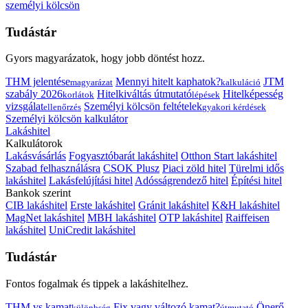
személyi kölcsön
Tudástár
Gyors magyarázatok, hogy jobb döntést hozz.
THM jelentése
Mennyi hitelt kaphatok?
JTM
magyarázat
kalkuláció
szabály 2026
Hitelkiváltás útmutató
Hitelképesség
korlátok
lépések
vizsgálat
Személyi kölcsön feltételek
ellenőrzés
gyakori kérdések
Személyi kölcsön kalkulátor
Lakáshitel
Kalkulátorok
Lakásvásárlás
Fogyasztóbarát lakáshitel
Otthon Start lakáshitel
Szabad felhasználásra
CSOK Plusz
Piaci zöld hitel
Türelmi idős
lakáshitel
Lakásfelújítási hitel
Adósságrendező hitel
Építési hitel
Bankok szerint
CIB lakáshitel
Erste lakáshitel
Gránit lakáshitel
K&H lakáshitel
MagNet lakáshitel
MBH lakáshitel
OTP lakáshitel
Raiffeisen
lakáshitel
UniCredit lakáshitel
Tudástár
Fontos fogalmak és tippek a lakáshitelhez.
THM vs kamat
Fix vagy változó kamat?
Önerő
különbség
útmutató