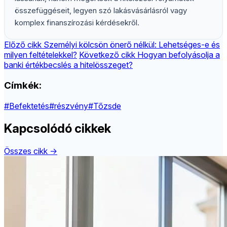
összefüggéseit, legyen szó lakásvásárlásról vagy
komplex finanszírozási kérdésekről.
Előző cikk
Személyi kölcsön önerő nélkül: Lehetséges-e és
milyen feltételekkel?
Következő cikk
Hogyan befolyásolja a
banki értékbecslés a hitelösszeget?
Címkék:
#Befektetés
#részvény
#Tőzsde
Kapcsolódó cikkek
Összes cikk →