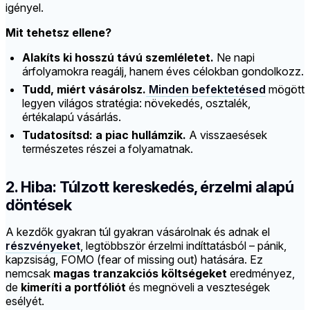
igényel.
Mit tehetsz ellene?
Alakíts ki hosszú távú szemléletet.
Ne napi
árfolyamokra reagálj, hanem éves célokban gondolkozz.
Tudd, miért vásárolsz.
Minden befektetésed
mögött
legyen világos stratégia: növekedés, osztalék,
értékalapú vásárlás.
Tudatosítsd: a piac hullámzik.
A visszaesések
természetes részei a folyamatnak.
2. Hiba: Túlzott kereskedés, érzelmi alapú
döntések
A kezdők gyakran túl gyakran vásárolnak és adnak el
részvényeket
, legtöbbször érzelmi indíttatásból – pánik,
kapzsiság, FOMO (fear of missing out) hatására. Ez
nemcsak
magas tranzakciós költségeket
eredményez,
de
kimeríti a portfóliót
és megnöveli a veszteségek
esélyét.