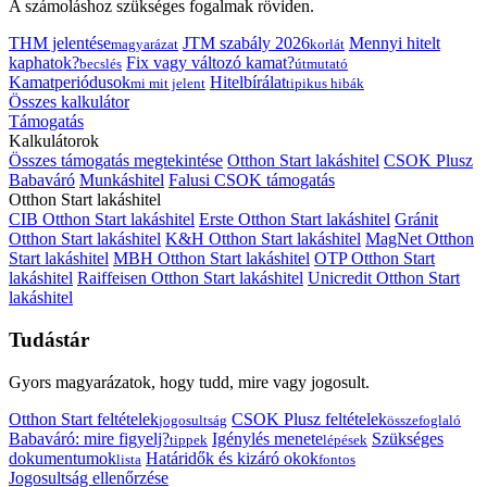
A számoláshoz szükséges fogalmak röviden.
THM jelentése
JTM szabály 2026
Mennyi hitelt
magyarázat
korlát
kaphatok?
Fix vagy változó kamat?
becslés
útmutató
Kamatperiódusok
Hitelbírálat
mi mit jelent
tipikus hibák
Összes kalkulátor
Támogatás
Kalkulátorok
Összes támogatás megtekintése
Otthon Start lakáshitel
CSOK Plusz
Babaváró
Munkáshitel
Falusi CSOK támogatás
Otthon Start lakáshitel
CIB Otthon Start lakáshitel
Erste Otthon Start lakáshitel
Gránit
Otthon Start lakáshitel
K&H Otthon Start lakáshitel
MagNet Otthon
Start lakáshitel
MBH Otthon Start lakáshitel
OTP Otthon Start
lakáshitel
Raiffeisen Otthon Start lakáshitel
Unicredit Otthon Start
lakáshitel
Tudástár
Gyors magyarázatok, hogy tudd, mire vagy jogosult.
Otthon Start feltételek
CSOK Plusz feltételek
jogosultság
összefoglaló
Babaváró: mire figyelj?
Igénylés menete
Szükséges
tippek
lépések
dokumentumok
Határidők és kizáró okok
lista
fontos
Jogosultság ellenőrzése