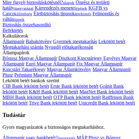
Mire figyelj biztosításkötésnél?
Önrész és területi
alapok
hatály
Kárrendezés menete
KGFB vs
magyarázat
lépések
Casco
Életbiztosítás típusok
Felmondás és
különbség
áttekintés
váltás
tippek
Biztosítás összehasonlító
Befektetés
Kalkulátorok
Állampapír
Babakötvény
Gyermek megtakarítás
Lekötött betét
Megtakarítási számla
Nyugdíj előtakarékosság
Állampapírok
Bónusz Magyar Állampapír
Diszkont Kincstárjegy
Egyéves Magyar
Állampapír
Euró Magyar Állampapír
Fix Magyar Állampapír
Kincstári Takarékjegy
Magyar Államkötvény
Magyar Állampapír
Plusz
Prémium Magyar Állampapír
Lekötött betét bankok szerint
CIB Bank lekötött betét
Erste Bank lekötött betét
Gránit Bank
lekötött betét
K&H Bank lekötött betét
MagNet Bank lekötött betét
MBH Bank lekötött betét
OTP Bank lekötött betét
Raiffeisen Bank
lekötött betét
Trive Bank lekötött betét
Unicredit Bank lekötött betét
Tudástár
Gyors magyarázatok a biztonságos megtakarításhoz.
Állampapír vagy bankbetét?
MÁP Plusz vs Bónusz
összevetés