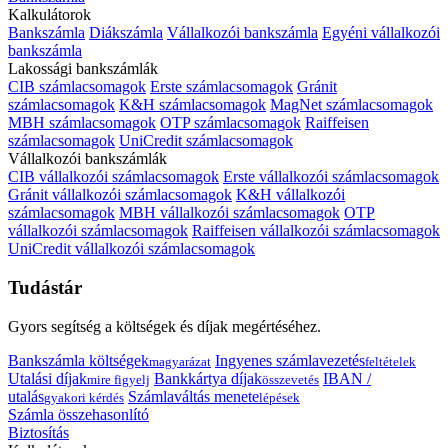
Kalkulátorok
Bankszámla
Diákszámla
Vállalkozói bankszámla
Egyéni vállalkozói
bankszámla
Lakossági bankszámlák
CIB számlacsomagok
Erste számlacsomagok
Gránit
számlacsomagok
K&H számlacsomagok
MagNet számlacsomagok
MBH számlacsomagok
OTP számlacsomagok
Raiffeisen
számlacsomagok
UniCredit számlacsomagok
Vállalkozói bankszámlák
CIB vállalkozói számlacsomagok
Erste vállalkozói számlacsomagok
Gránit vállalkozói számlacsomagok
K&H vállalkozói
számlacsomagok
MBH vállalkozói számlacsomagok
OTP
vállalkozói számlacsomagok
Raiffeisen vállalkozói számlacsomagok
UniCredit vállalkozói számlacsomagok
Tudástár
Gyors segítség a költségek és díjak megértéséhez.
Bankszámla költségek
Ingyenes számlavezetés
magyarázat
feltételek
Utalási díjak
Bankkártya díjak
IBAN /
mire figyelj
összevetés
utalás
Számlaváltás menete
gyakori kérdés
lépések
Számla összehasonlító
Biztosítás