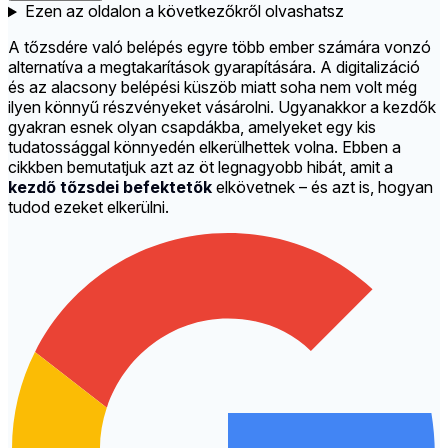
Ezen az oldalon a következőkről olvashatsz
A tőzsdére való belépés egyre több ember számára vonzó
alternatíva a megtakarítások gyarapítására. A digitalizáció
és az alacsony belépési küszöb miatt soha nem volt még
ilyen könnyű részvényeket vásárolni. Ugyanakkor a kezdők
gyakran esnek olyan csapdákba, amelyeket egy kis
tudatossággal könnyedén elkerülhettek volna. Ebben a
cikkben bemutatjuk azt az öt legnagyobb hibát, amit a
kezdő tőzsdei befektetők
elkövetnek – és azt is, hogyan
tudod ezeket elkerülni.