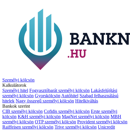
Személyi kölcsön
Kalkulátorok
Személyi hitel
Fogyasztóbarát személyi kölcsön
Lakásfelújítási
személyi kölcsön
Gyorskölcsön
Autóhitel
Szabad felhasználású
hitelek
Nagy összegű személyi kölcsön
Hitelkiváltás
Bankok szerint
CIB személyi kölcsön
Cofidis személyi kölcsön
Erste személyi
kölcsön
K&H személyi kölcsön
MagNet személyi kölcsön
MBH
személyi kölcsön
OTP személyi kölcsön
Provident személyi kölcsön
Raiffeisen személyi kölcsön
Trive személyi kölcsön
Unicredit