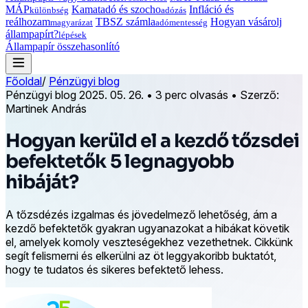
MÁP
Kamatadó és szocho
Infláció és
különbség
adózás
reálhozam
TBSZ számla
Hogyan vásárolj
magyarázat
adómentesség
állampapírt?
lépések
Állampapír összehasonlító
Főoldal
/
Pénzügyi blog
Pénzügyi blog
2025. 05. 26.
•
3 perc olvasás
•
Szerző:
Martinek András
Hogyan kerüld el a kezdő tőzsdei
befektetők 5 legnagyobb
hibáját?
A tőzsdézés izgalmas és jövedelmező lehetőség, ám a
kezdő befektetők gyakran ugyanazokat a hibákat követik
el, amelyek komoly veszteségekhez vezethetnek. Cikkünk
segít felismerni és elkerülni az öt leggyakoribb buktatót,
hogy te tudatos és sikeres befektető lehess.