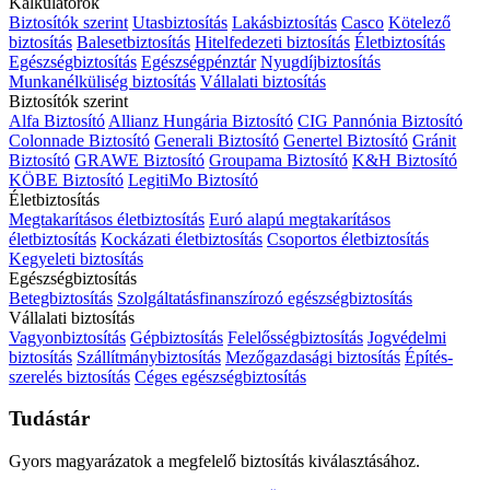
Kalkulátorok
Biztosítók szerint
Utasbiztosítás
Lakásbiztosítás
Casco
Kötelező
biztosítás
Balesetbiztosítás
Hitelfedezeti biztosítás
Életbiztosítás
Egészségbiztosítás
Egészségpénztár
Nyugdíjbiztosítás
Munkanélküliség biztosítás
Vállalati biztosítás
Biztosítók szerint
Alfa Biztosító
Allianz Hungária Biztosító
CIG Pannónia Biztosító
Colonnade Biztosító
Generali Biztosító
Genertel Biztosító
Gránit
Biztosító
GRAWE Biztosító
Groupama Biztosító
K&H Biztosító
KÖBE Biztosító
LegitiMo Biztosító
Életbiztosítás
Megtakarításos életbiztosítás
Euró alapú megtakarításos
életbiztosítás
Kockázati életbiztosítás
Csoportos életbiztosítás
Kegyeleti biztosítás
Egészségbiztosítás
Betegbiztosítás
Szolgáltatásfinanszírozó egészségbiztosítás
Vállalati biztosítás
Vagyonbiztosítás
Gépbiztosítás
Felelősségbiztosítás
Jogvédelmi
biztosítás
Szállítmánybiztosítás
Mezőgazdasági biztosítás
Építés-
szerelés biztosítás
Céges egészségbiztosítás
Tudástár
Gyors magyarázatok a megfelelő biztosítás kiválasztásához.