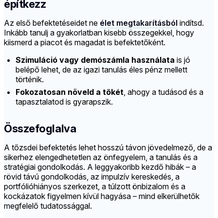
építkezz
Az első befektetéseidet ne
élet megtakarításból
indítsd.
Inkább tanulj a gyakorlatban kisebb összegekkel, hogy
kiismerd a piacot és magadat is befektetőként.
Szimuláció vagy demószámla használata
is jó
belépő lehet, de az igazi tanulás éles pénz mellett
történik.
Fokozatosan növeld a tőkét
, ahogy a tudásod és a
tapasztalatod is gyarapszik.
Összefoglalva
A tőzsdei befektetés lehet hosszú távon jövedelmező, de a
sikerhez elengedhetetlen az önfegyelem, a tanulás és a
stratégiai gondolkodás. A leggyakoribb kezdő hibák – a
rövid távú gondolkodás, az impulzív kereskedés, a
portfólióhiányos szerkezet, a túlzott önbizalom és a
kockázatok figyelmen kívül hagyása – mind elkerülhetők
megfelelő tudatossággal.