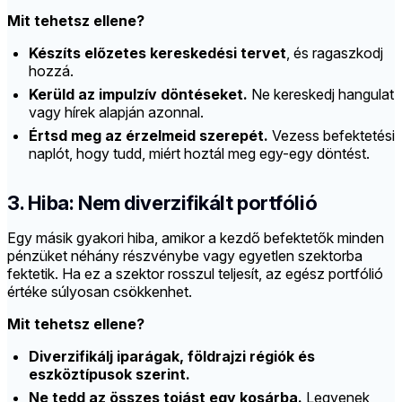
Mit tehetsz ellene?
Készíts előzetes kereskedési tervet
, és ragaszkodj
hozzá.
Kerüld az impulzív döntéseket.
Ne kereskedj hangulat
vagy hírek alapján azonnal.
Értsd meg az érzelmeid szerepét.
Vezess befektetési
naplót, hogy tudd, miért hoztál meg egy-egy döntést.
3. Hiba: Nem diverzifikált portfólió
Egy másik gyakori hiba, amikor a kezdő befektetők minden
pénzüket néhány részvénybe vagy egyetlen szektorba
fektetik. Ha ez a szektor rosszul teljesít, az egész portfólió
értéke súlyosan csökkenhet.
Mit tehetsz ellene?
Diverzifikálj iparágak, földrajzi régiók és
eszköztípusok szerint.
Ne tedd az összes tojást egy kosárba.
Legyenek