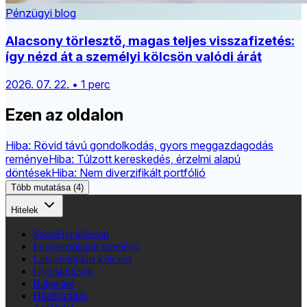
Pénzügyi blog
Alacsony törlesztő, magas teljes visszafizetés:
így nézd át a személyi kölcsön valódi árát
2026. 07. 22. • 1 perc
Ezen az oldalon
Hiba: Rövid távú gondolkodás, gyors meggazdagodás
reménye
Hiba: Túlzott kereskedés, érzelmi alapú
döntések
Hiba: Nem diverzifikált portfólió
Több mutatása (4)
Hitelek
Személyi kölcsön
Fogyasztóbarát személyi
Lakásfelújítási kölcsön
Gyorskölcsön
Babaváró
Hitelkiváltás