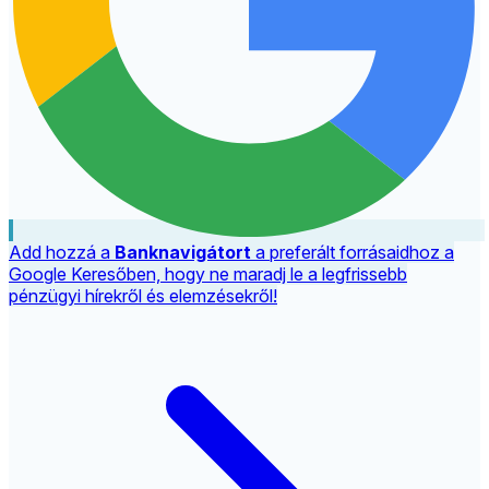
Add hozzá a
Banknavigátort
a preferált forrásaidhoz a
Google Keresőben, hogy ne maradj le a legfrissebb
pénzügyi hírekről és elemzésekről!