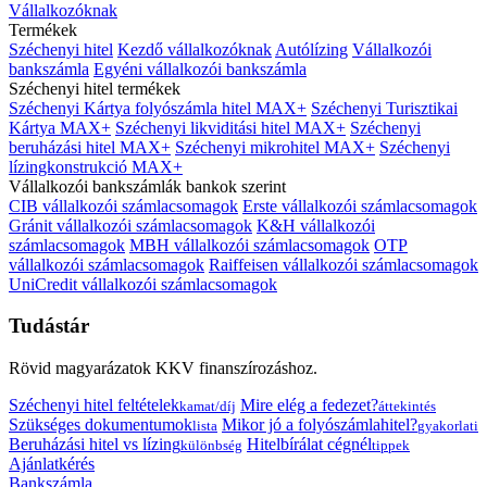
Vállalkozóknak
Termékek
Széchenyi hitel
Kezdő vállalkozóknak
Autólízing
Vállalkozói
bankszámla
Egyéni vállalkozói bankszámla
Széchenyi hitel termékek
Széchenyi Kártya folyószámla hitel MAX+
Széchenyi Turisztikai
Kártya MAX+
Széchenyi likviditási hitel MAX+
Széchenyi
beruházási hitel MAX+
Széchenyi mikrohitel MAX+
Széchenyi
lízingkonstrukció MAX+
Vállalkozói bankszámlák bankok szerint
CIB vállalkozói számlacsomagok
Erste vállalkozói számlacsomagok
Gránit vállalkozói számlacsomagok
K&H vállalkozói
számlacsomagok
MBH vállalkozói számlacsomagok
OTP
vállalkozói számlacsomagok
Raiffeisen vállalkozói számlacsomagok
UniCredit vállalkozói számlacsomagok
Tudástár
Rövid magyarázatok KKV finanszírozáshoz.
Széchenyi hitel feltételek
Mire elég a fedezet?
kamat/díj
áttekintés
Szükséges dokumentumok
Mikor jó a folyószámlahitel?
lista
gyakorlati
Beruházási hitel vs lízing
Hitelbírálat cégnél
különbség
tippek
Ajánlatkérés
Bankszámla