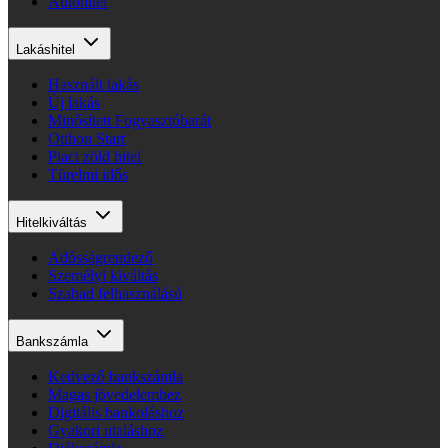
Autóhitel
Lakáshitel
Használt lakás
Új lakás
Minősített Fogyasztóbarát
Otthon Start
Piaci zöld hitel
Türelmi idős
Hitelkiváltás
Adósságrendező
Személyi kiváltás
Szabad felhasználású
Bankszámla
Kedvező bankszámla
Magas jövedelemhez
Digitális bankoláshoz
Gyakori utaláshoz