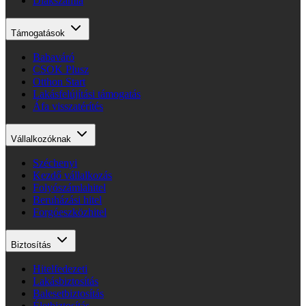
Diákszámla
Támogatások
Babaváró
CSOK Plusz
Otthon Start
Lakásfelújítási támogatás
Áfa visszatérítés
Vállalkozóknak
Széchenyi
Kezdő vállalkozás
Folyószámlahitel
Beruházási hitel
Forgóeszközhitel
Biztosítás
Hitelfedezeti
Lakásbiztosítás
Balesetbiztosítás
Életbiztosítás