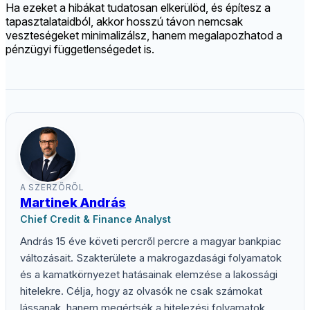
Ha ezeket a hibákat tudatosan elkerülöd, és építesz a
tapasztalataidból, akkor hosszú távon nemcsak
veszteségeket minimalizálsz, hanem megalapozhatod a
pénzügyi függetlenségedet is.
A SZERZŐRŐL
Martinek András
Chief Credit & Finance Analyst
András 15 éve követi percről percre a magyar bankpiac
változásait. Szakterülete a makrogazdasági folyamatok
és a kamatkörnyezet hatásainak elemzése a lakossági
hitelekre. Célja, hogy az olvasók ne csak számokat
lássanak, hanem megértsék a hitelezési folyamatok