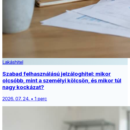
Lakáshitel
Szabad felhasználású jelzáloghitel: mikor
olcsóbb, mint a személyi kölcsön, és mikor túl
nagy kockázat?
2026. 07. 24. • 1 perc