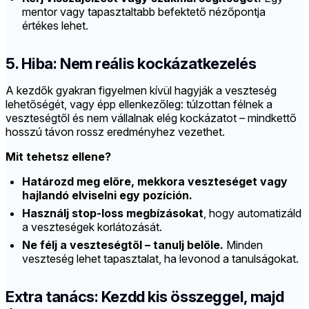
mentor vagy tapasztaltabb befektető nézőpontja
értékes lehet.
5. Hiba: Nem reális kockázatkezelés
A kezdők gyakran figyelmen kívül hagyják a veszteség
lehetőségét, vagy épp ellenkezőleg: túlzottan félnek a
veszteségtől és nem vállalnak elég kockázatot – mindkettő
hosszú távon rossz eredményhez vezethet.
Mit tehetsz ellene?
Határozd meg előre, mekkora veszteséget vagy
hajlandó elviselni egy pozíción.
Használj stop-loss megbízásokat
, hogy automatizáld
a veszteségek korlátozását.
Ne félj a veszteségtől – tanulj belőle.
Minden
veszteség lehet tapasztalat, ha levonod a tanulságokat.
Extra tanács: Kezdd kis összeggel, majd