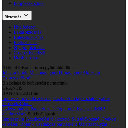
Forgóeszközhitel
Biztosítás
Hitelfedezeti
Lakásbiztosítás
Balesetbiztosítás
Életbiztosítás
Nyugdíjbiztosítás
Casco • Kötelező
Utasbiztosítás
Akikkel folyamatosan együttműködünk:
Jobsora
jooble
Meteonavigator
Hírnavigátor
Akölcsön
Expresszkölcsön
Biztosítási és befektetési partnerünk:
GRANTIS
BANKSELECT.hu
Impresszum
Adatkezelési tájékoztató
Süti tájékoztató
Gyakori
kérdések
Rólunk
Üzletszabályzat
Panaszkezelés
Fogalomtár
Kapcsolat
MNB
alkalmazások
Süti beállítások
Impresszum
|
Adatkezelési tájékoztató
|
Süti tájékoztató
|
Gyakori
kérdések
|
Rólunk
|
Csatlakozz partnerként
|
Üzletszabályzat