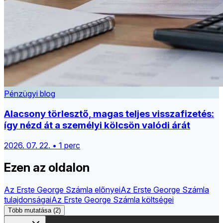
Pénzügyi blog
Alacsony törlesztő, magas teljes visszafizetés:
így nézd át a személyi kölcsön valódi árát
2026. 07. 22. • 1 perc
Ezen az oldalon
Az Erste George Számla előnyei
Az Erste George Számla
tulajdonságai
Az Erste George Számla költségei
Több mutatása (2)