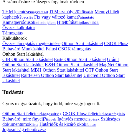
A számoláshoz szükséges fogalmak röviden.
THM jelentése
JTM szabály 2026
Mennyi hitelt
magyarázat
korlát
kaphatok?
Fix vagy változó kamat?
becslés
útmutató
Kamatperiódusok
Hitelbírálat
mi mit jelent
tipikus hibák
Összes kalkulátor
Támogatás
Kalkulátorok
Összes támogatás megtekintése
Otthon Start lakáshitel
CSOK Plusz
Babaváró
Munkáshitel
Falusi CSOK támogatás
Otthon Start lakáshitel
CIB Otthon Start lakáshitel
Erste Otthon Start lakáshitel
Gránit
Otthon Start lakáshitel
K&H Otthon Start lakáshitel
MagNet Otthon
Start lakáshitel
MBH Otthon Start lakáshitel
OTP Otthon Start
lakáshitel
Raiffeisen Otthon Start lakáshitel
Unicredit Otthon Start
lakáshitel
Tudástár
Gyors magyarázatok, hogy tudd, mire vagy jogosult.
Otthon Start feltételek
CSOK Plusz feltételek
jogosultság
összefoglaló
Babaváró: mire figyelj?
Igénylés menete
Szükséges
tippek
lépések
dokumentumok
Határidők és kizáró okok
lista
fontos
Jogosultság ellenőrzése