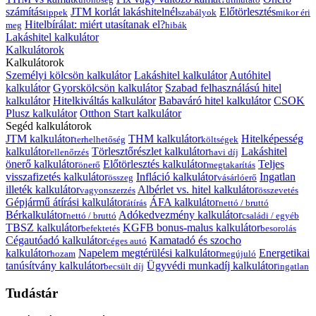
számítás
JTM korlát lakáshitelnél
Előtörlesztés
tippek
szabályok
mikor éri
Hitelbírálat: miért utasítanak el?
meg
hibák
Lakáshitel kalkulátor
Kalkulátorok
Kalkulátorok
Személyi kölcsön kalkulátor
Lakáshitel kalkulátor
Autóhitel
kalkulátor
Gyorskölcsön kalkulátor
Szabad felhasználású hitel
kalkulátor
Hitelkiváltás kalkulátor
Babaváró hitel kalkulátor
CSOK
Plusz kalkulátor
Otthon Start kalkulátor
Segéd kalkulátorok
JTM kalkulátor
THM kalkulátor
Hitelképesség
terhelhetőség
költségek
kalkulátor
Törlesztőrészlet kalkulátor
Lakáshitel
ellenőrzés
havi díj
önerő kalkulátor
Előtörlesztés kalkulátor
Teljes
önerő
megtakarítás
visszafizetés kalkulátor
Infláció kalkulátor
Ingatlan
összeg
vásárlóerő
illeték kalkulátor
Albérlet vs. hitel kalkulátor
vagyonszerzés
összevetés
Gépjármű átírási kalkulátor
ÁFA kalkulátor
átírás
nettó / bruttó
Bérkalkulátor
Adókedvezmény kalkulátor
nettó / bruttó
családi / egyéb
TBSZ kalkulátor
KGFB bonus-malus kalkulátor
befektetés
besorolás
Cégautóadó kalkulátor
Kamatadó és szocho
céges autó
kalkulátor
Napelem megtérülési kalkulátor
Energetikai
hozam
megújuló
tanúsítvány kalkulátor
Ügyvédi munkadíj kalkulátor
becsült díj
ingatlan
Tudástár