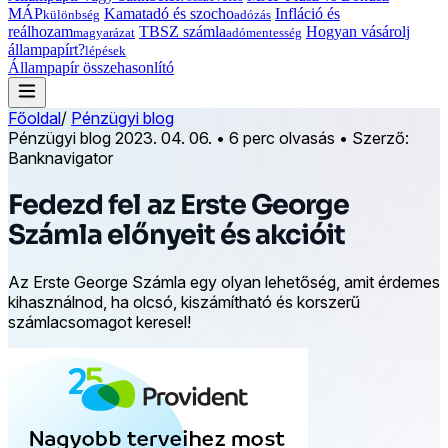
MÁP
Kamatadó és szocho
Infláció és
különbség
adózás
reálhozam
TBSZ számla
Hogyan vásárolj
magyarázat
adómentesség
állampapírt?
lépések
Állampapír összehasonlító
Főoldal
/
Pénzügyi blog
Pénzügyi blog
2023. 04. 06.
•
6 perc olvasás
•
Szerző:
Banknavigator
Fedezd fel az Erste George
Számla előnyeit és akcióit
Az Erste George Számla egy olyan lehetőség, amit érdemes
kihasználnod, ha olcsó, kiszámítható és korszerű
számlacsomagot keresel!