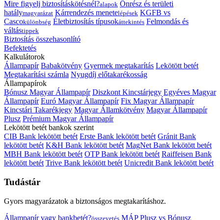
Mire figyelj biztosításkötésnél?
Önrész és területi
alapok
hatály
Kárrendezés menete
KGFB vs
magyarázat
lépések
Casco
Életbiztosítás típusok
Felmondás és
különbség
áttekintés
váltás
tippek
Biztosítás összehasonlító
Befektetés
Kalkulátorok
Állampapír
Babakötvény
Gyermek megtakarítás
Lekötött betét
Megtakarítási számla
Nyugdíj előtakarékosság
Állampapírok
Bónusz Magyar Állampapír
Diszkont Kincstárjegy
Egyéves Magyar
Állampapír
Euró Magyar Állampapír
Fix Magyar Állampapír
Kincstári Takarékjegy
Magyar Államkötvény
Magyar Állampapír
Plusz
Prémium Magyar Állampapír
Lekötött betét bankok szerint
CIB Bank lekötött betét
Erste Bank lekötött betét
Gránit Bank
lekötött betét
K&H Bank lekötött betét
MagNet Bank lekötött betét
MBH Bank lekötött betét
OTP Bank lekötött betét
Raiffeisen Bank
lekötött betét
Trive Bank lekötött betét
Unicredit Bank lekötött betét
Tudástár
Gyors magyarázatok a biztonságos megtakarításhoz.
Állampapír vagy bankbetét?
MÁP Plusz vs Bónusz
összevetés