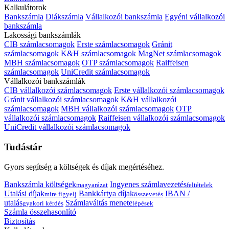
Kalkulátorok
Bankszámla
Diákszámla
Vállalkozói bankszámla
Egyéni vállalkozói
bankszámla
Lakossági bankszámlák
CIB számlacsomagok
Erste számlacsomagok
Gránit
számlacsomagok
K&H számlacsomagok
MagNet számlacsomagok
MBH számlacsomagok
OTP számlacsomagok
Raiffeisen
számlacsomagok
UniCredit számlacsomagok
Vállalkozói bankszámlák
CIB vállalkozói számlacsomagok
Erste vállalkozói számlacsomagok
Gránit vállalkozói számlacsomagok
K&H vállalkozói
számlacsomagok
MBH vállalkozói számlacsomagok
OTP
vállalkozói számlacsomagok
Raiffeisen vállalkozói számlacsomagok
UniCredit vállalkozói számlacsomagok
Tudástár
Gyors segítség a költségek és díjak megértéséhez.
Bankszámla költségek
Ingyenes számlavezetés
magyarázat
feltételek
Utalási díjak
Bankkártya díjak
IBAN /
mire figyelj
összevetés
utalás
Számlaváltás menete
gyakori kérdés
lépések
Számla összehasonlító
Biztosítás