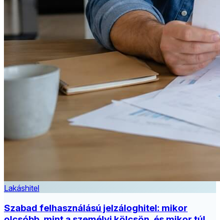
Lakáshitel
Szabad felhasználású jelzáloghitel: mikor
olcsóbb, mint a személyi kölcsön, és mikor túl