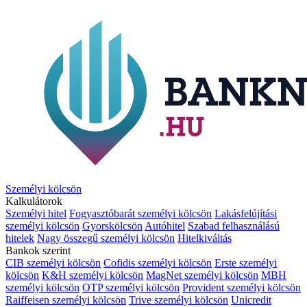
Személyi kölcsön
Kalkulátorok
Személyi hitel
Fogyasztóbarát személyi kölcsön
Lakásfelújítási
személyi kölcsön
Gyorskölcsön
Autóhitel
Szabad felhasználású
hitelek
Nagy összegű személyi kölcsön
Hitelkiváltás
Bankok szerint
CIB személyi kölcsön
Cofidis személyi kölcsön
Erste személyi
kölcsön
K&H személyi kölcsön
MagNet személyi kölcsön
MBH
személyi kölcsön
OTP személyi kölcsön
Provident személyi kölcsön
Raiffeisen személyi kölcsön
Trive személyi kölcsön
Unicredit