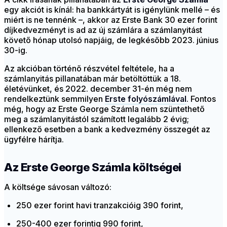
egy akciót is kínál: ha bankkártyát is igénylünk mellé – és
miért is ne tennénk –, akkor az Erste Bank 30 ezer forint
díjkedvezményt is ad az új számlára a számlanyitást
követő hónap utolsó napjáig, de legkésőbb 2023. június
30-ig.
Az akcióban történő részvétel feltétele, ha a
számlanyitás pillanatában már betöltöttük a 18.
életévünket, és 2022. december 31-én még nem
rendelkeztünk semmilyen
Erste folyószámlával
. Fontos
még, hogy az Erste George Számla nem szüntethető
meg a számlanyitástól számított legalább 2 évig;
ellenkező esetben a bank a kedvezmény összegét az
ügyfélre hárítja.
Az Erste George Számla költségei
A költsége sávosan változó:
250 ezer forint havi tranzakcióig 390 forint,
250-400 ezer forintig 990 forint,