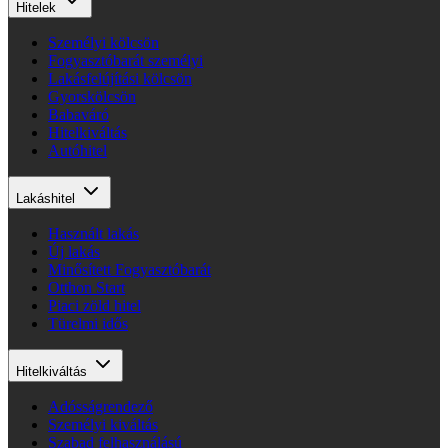
Hitelek
Személyi kölcsön
Fogyasztóbarát személyi
Lakásfelújítási kölcsön
Gyorskölcsön
Babaváró
Hitelkiváltás
Autóhitel
Lakáshitel
Használt lakás
Új lakás
Minősített Fogyasztóbarát
Otthon Start
Piaci zöld hitel
Türelmi idős
Hitelkiváltás
Adósságrendező
Személyi kiváltás
Szabad felhasználású