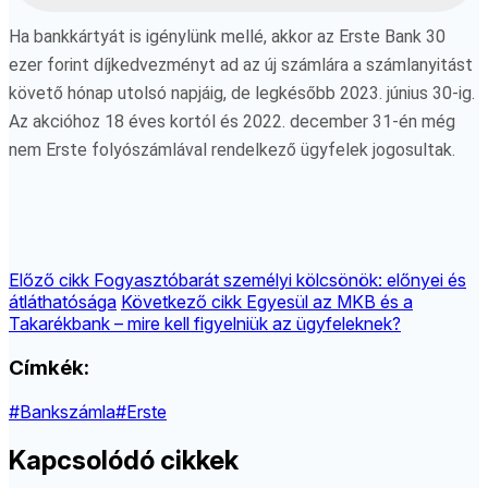
Ha bankkártyát is igénylünk mellé, akkor az Erste Bank 30
ezer forint díjkedvezményt ad az új számlára a számlanyitást
követő hónap utolsó napjáig, de legkésőbb 2023. június 30-ig.
Az akcióhoz 18 éves kortól és 2022. december 31-én még
nem Erste folyószámlával rendelkező ügyfelek jogosultak.
Előző cikk
Fogyasztóbarát személyi kölcsönök: előnyei és
átláthatósága
Következő cikk
Egyesül az MKB és a
Takarékbank – mire kell figyelniük az ügyfeleknek?
Címkék:
#Bankszámla
#Erste
Kapcsolódó cikkek