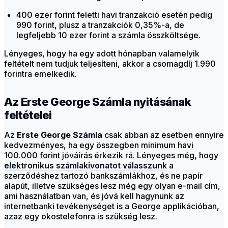
400 ezer forint feletti havi tranzakció esetén pedig
990 forint, plusz a tranzakciók 0,35%-a, de
legfeljebb 10 ezer forint a számla összköltsége.
Lényeges, hogy ha egy adott hónapban valamelyik
feltételt nem tudjuk teljesíteni, akkor a csomagdíj 1.990
forintra emelkedik.
Az Erste George Számla nyitásának
feltételei
Az
Erste George Számla
csak abban az esetben ennyire
kedvezményes, ha egy összegben minimum havi
100.000 forint jóváírás érkezik rá. Lényeges még, hogy
elektronikus számlakivonatot válasszunk
a
szerződéshez tartozó bankszámlákhoz, és ne papír
alapút, illetve szükséges lesz még egy olyan e-mail cím,
ami használatban van, és jóvá kell hagynunk az
internetbanki tevékenységet is a George applikációban,
azaz egy okostelefonra is szükség lesz.