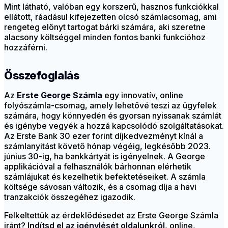
Mint látható, valóban egy korszerű, hasznos funkciókkal
ellátott, ráadásul kifejezetten olcsó számlacsomag, ami
rengeteg előnyt tartogat bárki számára, aki szeretne
alacsony költséggel minden fontos banki funkcióhoz
hozzáférni.
Összefoglalás
Az
Erste George Számla
egy innovatív, online
folyószámla-csomag, amely lehetővé teszi az ügyfelek
számára, hogy könnyedén és gyorsan nyissanak számlát
és igénybe vegyék a hozzá kapcsolódó szolgáltatásokat.
Az Erste Bank 30 ezer forint díjkedvezményt kínál a
számlanyitást követő hónap végéig, legkésőbb 2023.
június 30-ig, ha bankkártyát is igényelnek. A George
applikációval a felhasználók bárhonnan elérhetik
számlájukat és kezelhetik befektetéseiket. A számla
költsége sávosan változik, és a csomag díja a havi
tranzakciók összegéhez igazodik.
Felkeltettük az érdeklődésedet az Erste George Számla
iránt?
Indítsd el az igénylését oldalunkról
, online,