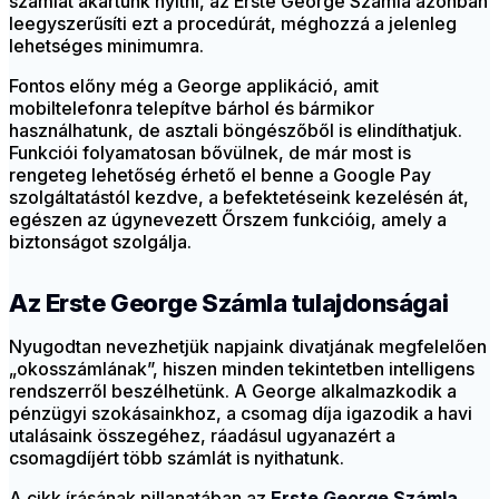
számlát akartunk nyitni, az Erste George Számla azonban
leegyszerűsíti ezt a procedúrát, méghozzá a jelenleg
lehetséges minimumra.
Fontos előny még a George applikáció, amit
mobiltelefonra telepítve bárhol és bármikor
használhatunk, de asztali böngészőből is elindíthatjuk.
Funkciói folyamatosan bővülnek, de már most is
rengeteg lehetőség érhető el benne a Google Pay
szolgáltatástól kezdve, a befektetéseink kezelésén át,
egészen az úgynevezett Őrszem funkcióig, amely a
biztonságot szolgálja.
Az Erste George Számla tulajdonságai
Nyugodtan nevezhetjük napjaink divatjának megfelelően
„okosszámlának”, hiszen minden tekintetben intelligens
rendszerről beszélhetünk. A George alkalmazkodik a
pénzügyi szokásainkhoz, a csomag díja igazodik a havi
utalásaink összegéhez, ráadásul ugyanazért a
csomagdíjért több számlát is nyithatunk.
A cikk írásának pillanatában az
Erste George Számla