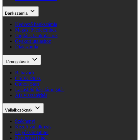
Bankszámla
Kedvező bankszámla
Magas jövedelemhez
Digitális bankoláshoz
Gyakori utaláshoz
Diákszámla
Támogatások
Babaváró
CSOK Plusz
Otthon Start
Lakásfelújítási támogatás
Áfa visszatérítés
Vállalkozóknak
Széchenyi
Kezdő vállalkozás
Folyószámlahitel
Beruházási hitel