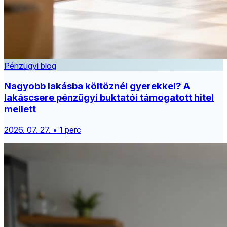
Pénzügyi blog
Nagyobb lakásba költöznél gyerekkel? A
lakáscsere pénzügyi buktatói támogatott hitel
mellett
2026. 07. 27. • 1 perc