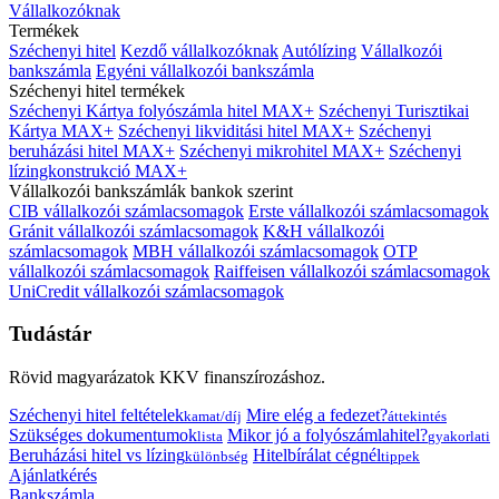
Vállalkozóknak
Termékek
Széchenyi hitel
Kezdő vállalkozóknak
Autólízing
Vállalkozói
bankszámla
Egyéni vállalkozói bankszámla
Széchenyi hitel termékek
Széchenyi Kártya folyószámla hitel MAX+
Széchenyi Turisztikai
Kártya MAX+
Széchenyi likviditási hitel MAX+
Széchenyi
beruházási hitel MAX+
Széchenyi mikrohitel MAX+
Széchenyi
lízingkonstrukció MAX+
Vállalkozói bankszámlák bankok szerint
CIB vállalkozói számlacsomagok
Erste vállalkozói számlacsomagok
Gránit vállalkozói számlacsomagok
K&H vállalkozói
számlacsomagok
MBH vállalkozói számlacsomagok
OTP
vállalkozói számlacsomagok
Raiffeisen vállalkozói számlacsomagok
UniCredit vállalkozói számlacsomagok
Tudástár
Rövid magyarázatok KKV finanszírozáshoz.
Széchenyi hitel feltételek
Mire elég a fedezet?
kamat/díj
áttekintés
Szükséges dokumentumok
Mikor jó a folyószámlahitel?
lista
gyakorlati
Beruházási hitel vs lízing
Hitelbírálat cégnél
különbség
tippek
Ajánlatkérés
Bankszámla