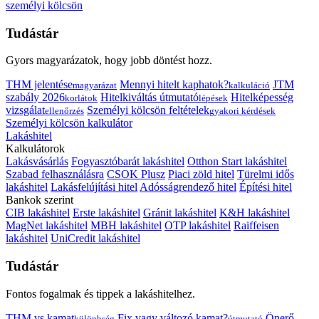
személyi kölcsön
Tudástár
Gyors magyarázatok, hogy jobb döntést hozz.
THM jelentése
Mennyi hitelt kaphatok?
JTM
magyarázat
kalkuláció
szabály 2026
Hitelkiváltás útmutató
Hitelképesség
korlátok
lépések
vizsgálat
Személyi kölcsön feltételek
ellenőrzés
gyakori kérdések
Személyi kölcsön kalkulátor
Lakáshitel
Kalkulátorok
Lakásvásárlás
Fogyasztóbarát lakáshitel
Otthon Start lakáshitel
Szabad felhasználásra
CSOK Plusz
Piaci zöld hitel
Türelmi idős
lakáshitel
Lakásfelújítási hitel
Adósságrendező hitel
Építési hitel
Bankok szerint
CIB lakáshitel
Erste lakáshitel
Gránit lakáshitel
K&H lakáshitel
MagNet lakáshitel
MBH lakáshitel
OTP lakáshitel
Raiffeisen
lakáshitel
UniCredit lakáshitel
Tudástár
Fontos fogalmak és tippek a lakáshitelhez.
THM vs kamat
Fix vagy változó kamat?
Önerő
különbség
útmutató