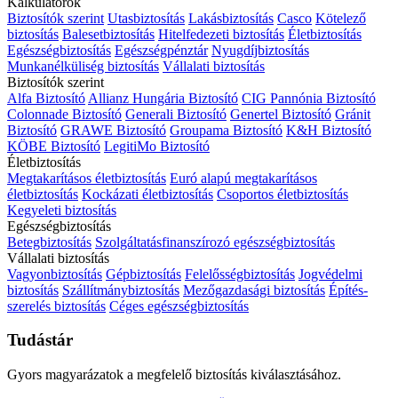
Kalkulátorok
Biztosítók szerint
Utasbiztosítás
Lakásbiztosítás
Casco
Kötelező
biztosítás
Balesetbiztosítás
Hitelfedezeti biztosítás
Életbiztosítás
Egészségbiztosítás
Egészségpénztár
Nyugdíjbiztosítás
Munkanélküliség biztosítás
Vállalati biztosítás
Biztosítók szerint
Alfa Biztosító
Allianz Hungária Biztosító
CIG Pannónia Biztosító
Colonnade Biztosító
Generali Biztosító
Genertel Biztosító
Gránit
Biztosító
GRAWE Biztosító
Groupama Biztosító
K&H Biztosító
KÖBE Biztosító
LegitiMo Biztosító
Életbiztosítás
Megtakarításos életbiztosítás
Euró alapú megtakarításos
életbiztosítás
Kockázati életbiztosítás
Csoportos életbiztosítás
Kegyeleti biztosítás
Egészségbiztosítás
Betegbiztosítás
Szolgáltatásfinanszírozó egészségbiztosítás
Vállalati biztosítás
Vagyonbiztosítás
Gépbiztosítás
Felelősségbiztosítás
Jogvédelmi
biztosítás
Szállítmánybiztosítás
Mezőgazdasági biztosítás
Építés-
szerelés biztosítás
Céges egészségbiztosítás
Tudástár
Gyors magyarázatok a megfelelő biztosítás kiválasztásához.