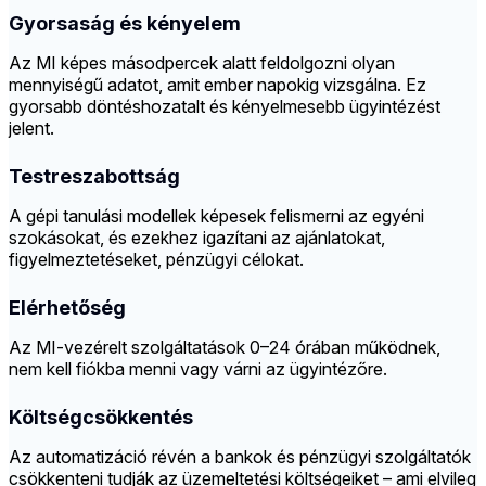
Gyorsaság és kényelem
Az MI képes másodpercek alatt feldolgozni olyan
mennyiségű adatot, amit ember napokig vizsgálna. Ez
gyorsabb döntéshozatalt és kényelmesebb ügyintézést
jelent.
Testreszabottság
A gépi tanulási modellek képesek felismerni az egyéni
szokásokat, és ezekhez igazítani az ajánlatokat,
figyelmeztetéseket, pénzügyi célokat.
Elérhetőség
Az MI-vezérelt szolgáltatások 0–24 órában működnek,
nem kell fiókba menni vagy várni az ügyintézőre.
Költségcsökkentés
Az automatizáció révén a bankok és pénzügyi szolgáltatók
csökkenteni tudják az üzemeltetési költségeiket – ami elvileg