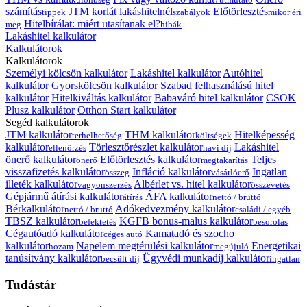
számítás
JTM korlát lakáshitelnél
Előtörlesztés
tippek
szabályok
mikor éri
Hitelbírálat: miért utasítanak el?
meg
hibák
Lakáshitel kalkulátor
Kalkulátorok
Kalkulátorok
Személyi kölcsön kalkulátor
Lakáshitel kalkulátor
Autóhitel
kalkulátor
Gyorskölcsön kalkulátor
Szabad felhasználású hitel
kalkulátor
Hitelkiváltás kalkulátor
Babaváró hitel kalkulátor
CSOK
Plusz kalkulátor
Otthon Start kalkulátor
Segéd kalkulátorok
JTM kalkulátor
THM kalkulátor
Hitelképesség
terhelhetőség
költségek
kalkulátor
Törlesztőrészlet kalkulátor
Lakáshitel
ellenőrzés
havi díj
önerő kalkulátor
Előtörlesztés kalkulátor
Teljes
önerő
megtakarítás
visszafizetés kalkulátor
Infláció kalkulátor
Ingatlan
összeg
vásárlóerő
illeték kalkulátor
Albérlet vs. hitel kalkulátor
vagyonszerzés
összevetés
Gépjármű átírási kalkulátor
ÁFA kalkulátor
átírás
nettó / bruttó
Bérkalkulátor
Adókedvezmény kalkulátor
nettó / bruttó
családi / egyéb
TBSZ kalkulátor
KGFB bonus-malus kalkulátor
befektetés
besorolás
Cégautóadó kalkulátor
Kamatadó és szocho
céges autó
kalkulátor
Napelem megtérülési kalkulátor
Energetikai
hozam
megújuló
tanúsítvány kalkulátor
Ügyvédi munkadíj kalkulátor
becsült díj
ingatlan
Tudástár