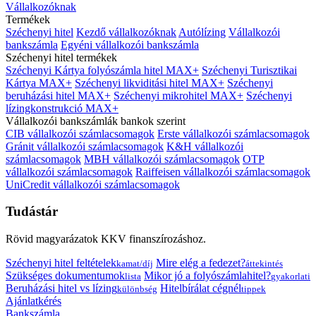
Vállalkozóknak
Termékek
Széchenyi hitel
Kezdő vállalkozóknak
Autólízing
Vállalkozói
bankszámla
Egyéni vállalkozói bankszámla
Széchenyi hitel termékek
Széchenyi Kártya folyószámla hitel MAX+
Széchenyi Turisztikai
Kártya MAX+
Széchenyi likviditási hitel MAX+
Széchenyi
beruházási hitel MAX+
Széchenyi mikrohitel MAX+
Széchenyi
lízingkonstrukció MAX+
Vállalkozói bankszámlák bankok szerint
CIB vállalkozói számlacsomagok
Erste vállalkozói számlacsomagok
Gránit vállalkozói számlacsomagok
K&H vállalkozói
számlacsomagok
MBH vállalkozói számlacsomagok
OTP
vállalkozói számlacsomagok
Raiffeisen vállalkozói számlacsomagok
UniCredit vállalkozói számlacsomagok
Tudástár
Rövid magyarázatok KKV finanszírozáshoz.
Széchenyi hitel feltételek
Mire elég a fedezet?
kamat/díj
áttekintés
Szükséges dokumentumok
Mikor jó a folyószámlahitel?
lista
gyakorlati
Beruházási hitel vs lízing
Hitelbírálat cégnél
különbség
tippek
Ajánlatkérés
Bankszámla