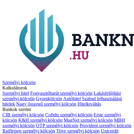
Személyi kölcsön
Kalkulátorok
Személyi hitel
Fogyasztóbarát személyi kölcsön
Lakásfelújítási
személyi kölcsön
Gyorskölcsön
Autóhitel
Szabad felhasználású
hitelek
Nagy összegű személyi kölcsön
Hitelkiváltás
Bankok szerint
CIB személyi kölcsön
Cofidis személyi kölcsön
Erste személyi
kölcsön
K&H személyi kölcsön
MagNet személyi kölcsön
MBH
személyi kölcsön
OTP személyi kölcsön
Provident személyi kölcsön
Raiffeisen személyi kölcsön
Trive személyi kölcsön
Unicredit