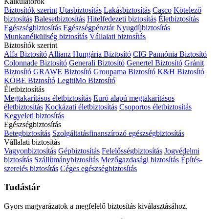
Kalkulátorok
Biztosítók szerint
Utasbiztosítás
Lakásbiztosítás
Casco
Kötelező
biztosítás
Balesetbiztosítás
Hitelfedezeti biztosítás
Életbiztosítás
Egészségbiztosítás
Egészségpénztár
Nyugdíjbiztosítás
Munkanélküliség biztosítás
Vállalati biztosítás
Biztosítók szerint
Alfa Biztosító
Allianz Hungária Biztosító
CIG Pannónia Biztosító
Colonnade Biztosító
Generali Biztosító
Genertel Biztosító
Gránit
Biztosító
GRAWE Biztosító
Groupama Biztosító
K&H Biztosító
KÖBE Biztosító
LegitiMo Biztosító
Életbiztosítás
Megtakarításos életbiztosítás
Euró alapú megtakarításos
életbiztosítás
Kockázati életbiztosítás
Csoportos életbiztosítás
Kegyeleti biztosítás
Egészségbiztosítás
Betegbiztosítás
Szolgáltatásfinanszírozó egészségbiztosítás
Vállalati biztosítás
Vagyonbiztosítás
Gépbiztosítás
Felelősségbiztosítás
Jogvédelmi
biztosítás
Szállítmánybiztosítás
Mezőgazdasági biztosítás
Építés-
szerelés biztosítás
Céges egészségbiztosítás
Tudástár
Gyors magyarázatok a megfelelő biztosítás kiválasztásához.