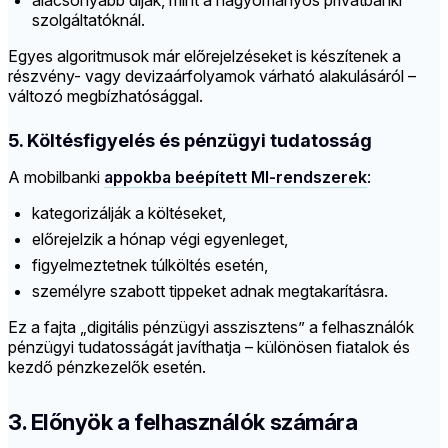
alacsonyabb díjak, mint a hagyományos privátbanki
szolgáltatóknál.
Egyes algoritmusok már előrejelzéseket is készítenek a
részvény- vagy devizaárfolyamok várható alakulásáról –
változó megbízhatósággal.
5. Költésfigyelés és pénzügyi tudatosság
A mobilbanki
appokba beépített MI-rendszerek
:
kategorizálják a költéseket,
előrejelzik a hónap végi egyenleget,
figyelmeztetnek túlköltés esetén,
személyre szabott tippeket adnak megtakarításra.
Ez a fajta „digitális pénzügyi asszisztens” a felhasználók
pénzügyi tudatosságát javíthatja – különösen fiatalok és
kezdő pénzkezelők esetén.
3. Előnyök a felhasználók számára