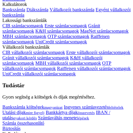
Kalkulátorok
Bankszámla
Diákszámla
Vállalkozói bankszámla
Egyéni vállalkozói
bankszámla
Lakossági bankszámlák
CIB számlacsomagok
Erste számlacsomagok
Gránit
számlacsomagok
K&H számlacsomagok
MagNet számlacsomagok
MBH számlacsomagok
OTP számlacsomagok
Raiffeisen
számlacsomagok
UniCredit számlacsomagok
Vállalkozói bankszámlák
CIB vállalkozói számlacsomagok
Erste vállalkozói számlacsomagok
Gránit vállalkozói számlacsomagok
K&H vállalkozói
számlacsomagok
MBH vállalkozói számlacsomagok
OTP
vállalkozói számlacsomagok
Raiffeisen vállalkozói számlacsomagok
UniCredit vállalkozói számlacsomagok
Tudástár
Gyors segítség a költségek és díjak megértéséhez.
Bankszámla költségek
Ingyenes számlavezetés
magyarázat
feltételek
Utalási díjak
Bankkártya díjak
IBAN /
mire figyelj
összevetés
utalás
Számlaváltás menete
gyakori kérdés
lépések
Számla összehasonlító
Biztosítás