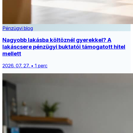
Pénzügyi blog
Nagyobb lakásba költöznél gyerekkel? A
lakáscsere pénzügyi buktatói támogatott hitel
mellett
2026. 07. 27. • 1 perc