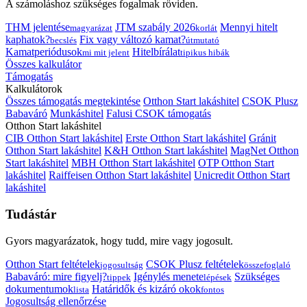
A számoláshoz szükséges fogalmak röviden.
THM jelentése
JTM szabály 2026
Mennyi hitelt
magyarázat
korlát
kaphatok?
Fix vagy változó kamat?
becslés
útmutató
Kamatperiódusok
Hitelbírálat
mi mit jelent
tipikus hibák
Összes kalkulátor
Támogatás
Kalkulátorok
Összes támogatás megtekintése
Otthon Start lakáshitel
CSOK Plusz
Babaváró
Munkáshitel
Falusi CSOK támogatás
Otthon Start lakáshitel
CIB Otthon Start lakáshitel
Erste Otthon Start lakáshitel
Gránit
Otthon Start lakáshitel
K&H Otthon Start lakáshitel
MagNet Otthon
Start lakáshitel
MBH Otthon Start lakáshitel
OTP Otthon Start
lakáshitel
Raiffeisen Otthon Start lakáshitel
Unicredit Otthon Start
lakáshitel
Tudástár
Gyors magyarázatok, hogy tudd, mire vagy jogosult.
Otthon Start feltételek
CSOK Plusz feltételek
jogosultság
összefoglaló
Babaváró: mire figyelj?
Igénylés menete
Szükséges
tippek
lépések
dokumentumok
Határidők és kizáró okok
lista
fontos
Jogosultság ellenőrzése