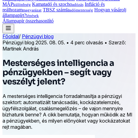
MÁP
Kamatadó és szocho
Infláció és
különbség
adózás
reálhozam
TBSZ számla
Hogyan vásárolj
magyarázat
adómentesség
állampapírt?
lépések
Állampapír összehasonlító
Főoldal
/
Pénzügyi blog
Pénzügyi blog
2025. 08. 05.
•
4 perc olvasás
•
Szerző:
Martinek András
Mesterséges intelligencia a
pénzügyekben – segít vagy
veszélyt jelent?
A mesterséges intelligencia forradalmasítja a pénzügyi
szektort: automatizált tanácsadás, kockázatelemzés,
ügyfélszolgálat, csalásmegelőzés – de vajon mennyire
bízhatunk benne? A cikk bemutatja, hogyan működik az MI
a pénzügyekben, és milyen előnyöket vagy kockázatokat
rejt magában.