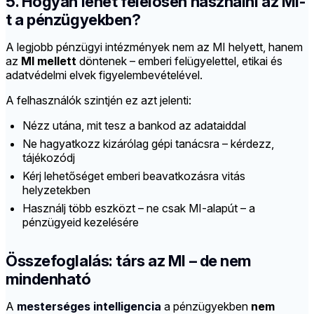
5. Hogyan lehet felelősen használni az MI-
t a pénzügyekben?
A legjobb pénzügyi intézmények nem az MI helyett, hanem
az
MI mellett
döntenek – emberi felügyelettel, etikai és
adatvédelmi elvek figyelembevételével.
A felhasználók szintjén ez azt jelenti:
Nézz utána, mit tesz a bankod az adataiddal
Ne hagyatkozz kizárólag gépi tanácsra – kérdezz,
tájékozódj
Kérj lehetőséget emberi beavatkozásra vitás
helyzetekben
Használj több eszközt – ne csak MI-alapút – a
pénzügyeid kezelésére
Összefoglalás: társ az MI – de nem
mindenható
A
mesterséges intelligencia
a pénzügyekben
nem