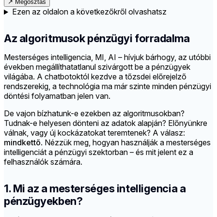
↗
Megosztás
Ezen az oldalon a következőkről olvashatsz
Az algoritmusok pénzügyi forradalma
Mesterséges intelligencia, MI, AI – hívjuk bárhogy, az utóbbi
években megállíthatatlanul szivárgott be a pénzügyek
világába. A chatbotoktól kezdve a tőzsdei előrejelző
rendszerekig, a technológia ma már szinte minden pénzügyi
döntési folyamatban jelen van.
De vajon bízhatunk-e ezekben az algoritmusokban?
Tudnak-e helyesen dönteni az adatok alapján? Előnyünkre
válnak, vagy új kockázatokat teremtenek? A válasz:
mindkettő
. Nézzük meg, hogyan használják a mesterséges
intelligenciát a pénzügyi szektorban – és mit jelent ez a
felhasználók számára.
1. Mi az a mesterséges intelligencia a
pénzügyekben?