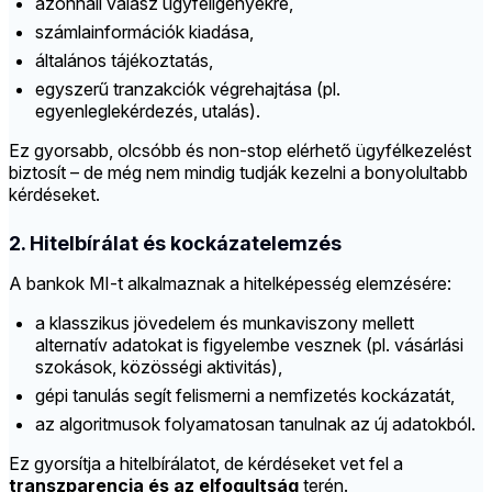
azonnali válasz ügyféligényekre,
számlainformációk kiadása,
általános tájékoztatás,
egyszerű tranzakciók végrehajtása (pl.
egyenleglekérdezés, utalás).
Ez gyorsabb, olcsóbb és non-stop elérhető ügyfélkezelést
biztosít – de még nem mindig tudják kezelni a bonyolultabb
kérdéseket.
2. Hitelbírálat és kockázatelemzés
A bankok MI-t alkalmaznak a hitelképesség elemzésére:
a klasszikus jövedelem és munkaviszony mellett
alternatív adatokat is figyelembe vesznek (pl. vásárlási
szokások, közösségi aktivitás),
gépi tanulás segít felismerni a nemfizetés kockázatát,
az algoritmusok folyamatosan tanulnak az új adatokból.
Ez gyorsítja a hitelbírálatot, de kérdéseket vet fel a
transzparencia és az elfogultság
terén.