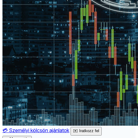
💳
Személyi kölcsön ajánlatok
✉️
Iratkozz fel