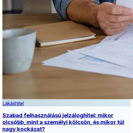
Lakáshitel
Szabad felhasználású jelzáloghitel: mikor
olcsóbb, mint a személyi kölcsön, és mikor túl
nagy kockázat?