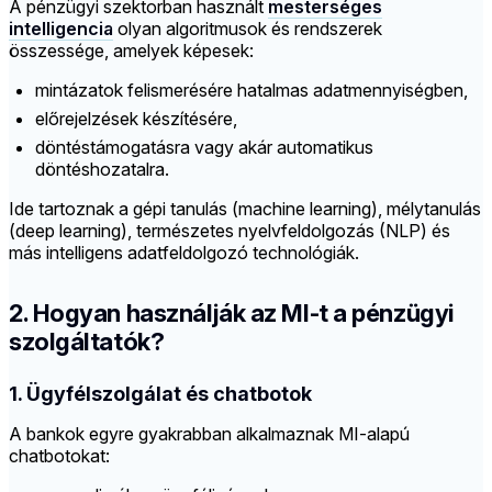
A pénzügyi szektorban használt
mesterséges
intelligencia
olyan algoritmusok és rendszerek
összessége, amelyek képesek:
mintázatok felismerésére hatalmas adatmennyiségben,
előrejelzések készítésére,
döntéstámogatásra vagy akár automatikus
döntéshozatalra.
Ide tartoznak a gépi tanulás (machine learning), mélytanulás
(deep learning), természetes nyelvfeldolgozás (NLP) és
más intelligens adatfeldolgozó technológiák.
2. Hogyan használják az MI-t a pénzügyi
szolgáltatók?
1. Ügyfélszolgálat és chatbotok
A bankok egyre gyakrabban alkalmaznak MI-alapú
chatbotokat: