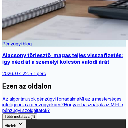
Pénzügyi blog
Alacsony törlesztő, magas teljes visszafizetés:
így nézd át a személyi kölcsön valódi árát
2026. 07. 22. • 1 perc
Ezen az oldalon
Az algoritmusok pénzügyi forradalma
Mi az a mesterséges
intelligencia a pénzügyekben?
Hogyan használják az MI-t a
pénzügyi szolgáltatók?
Több mutatása (4)
Hitelek