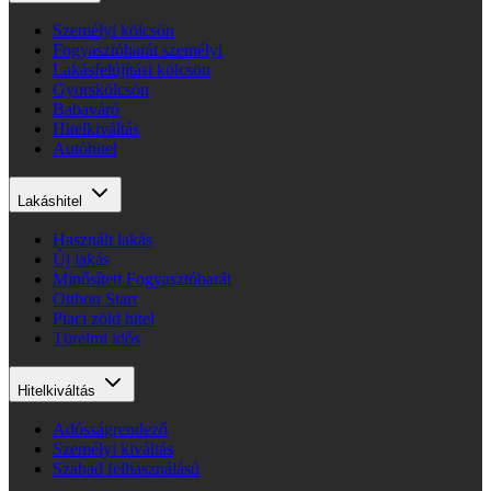
Személyi kölcsön
Fogyasztóbarát személyi
Lakásfelújítási kölcsön
Gyorskölcsön
Babaváró
Hitelkiváltás
Autóhitel
Lakáshitel
Használt lakás
Új lakás
Minősített Fogyasztóbarát
Otthon Start
Piaci zöld hitel
Türelmi idős
Hitelkiváltás
Adósságrendező
Személyi kiváltás
Szabad felhasználású