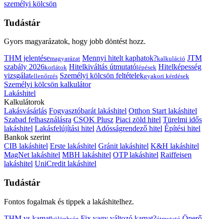
személyi kölcsön
Tudástár
Gyors magyarázatok, hogy jobb döntést hozz.
THM jelentése
Mennyi hitelt kaphatok?
JTM
magyarázat
kalkuláció
szabály 2026
Hitelkiváltás útmutató
Hitelképesség
korlátok
lépések
vizsgálat
Személyi kölcsön feltételek
ellenőrzés
gyakori kérdések
Személyi kölcsön kalkulátor
Lakáshitel
Kalkulátorok
Lakásvásárlás
Fogyasztóbarát lakáshitel
Otthon Start lakáshitel
Szabad felhasználásra
CSOK Plusz
Piaci zöld hitel
Türelmi idős
lakáshitel
Lakásfelújítási hitel
Adósságrendező hitel
Építési hitel
Bankok szerint
CIB lakáshitel
Erste lakáshitel
Gránit lakáshitel
K&H lakáshitel
MagNet lakáshitel
MBH lakáshitel
OTP lakáshitel
Raiffeisen
lakáshitel
UniCredit lakáshitel
Tudástár
Fontos fogalmak és tippek a lakáshitelhez.
THM vs kamat
Fix vagy változó kamat?
Önerő
különbség
útmutató