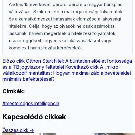
András 15 éve követi percről percre a magyar bankpiac
változásait. Szakterülete a makrogazdasági folyamatok
és a kamatkörnyezet hatásainak elemzése a lakossági
hitelekre. Célja, hogy az olvasók ne csak számokat
lássanak, hanem megértsék a hitelezési folyamatok
összefüggéseit, legyen szó lakásvásárlásról vagy
komplex finanszírozási kérdésekről.
Előző cikk
Otthon Start hitel: A büntetlen előélet fontossága
és a TB jogviszony feltételei
Következő cikk
A „mikro-
vállalkozói” mentalitás: Hogyan maximalizáld a bevételeidet
minimális befektetéssel?
Címkék:
#mesterséges intelligencia
Kapcsolódó cikkek
Összes cikk →