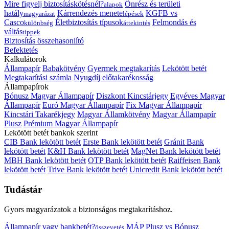
Mire figyelj biztosításkötésnél?
Önrész és területi
alapok
hatály
Kárrendezés menete
KGFB vs
magyarázat
lépések
Casco
Életbiztosítás típusok
Felmondás és
különbség
áttekintés
váltás
tippek
Biztosítás összehasonlító
Befektetés
Kalkulátorok
Állampapír
Babakötvény
Gyermek megtakarítás
Lekötött betét
Megtakarítási számla
Nyugdíj előtakarékosság
Állampapírok
Bónusz Magyar Állampapír
Diszkont Kincstárjegy
Egyéves Magyar
Állampapír
Euró Magyar Állampapír
Fix Magyar Állampapír
Kincstári Takarékjegy
Magyar Államkötvény
Magyar Állampapír
Plusz
Prémium Magyar Állampapír
Lekötött betét bankok szerint
CIB Bank lekötött betét
Erste Bank lekötött betét
Gránit Bank
lekötött betét
K&H Bank lekötött betét
MagNet Bank lekötött betét
MBH Bank lekötött betét
OTP Bank lekötött betét
Raiffeisen Bank
lekötött betét
Trive Bank lekötött betét
Unicredit Bank lekötött betét
Tudástár
Gyors magyarázatok a biztonságos megtakarításhoz.
Állampapír vagy bankbetét?
MÁP Plusz vs Bónusz
összevetés