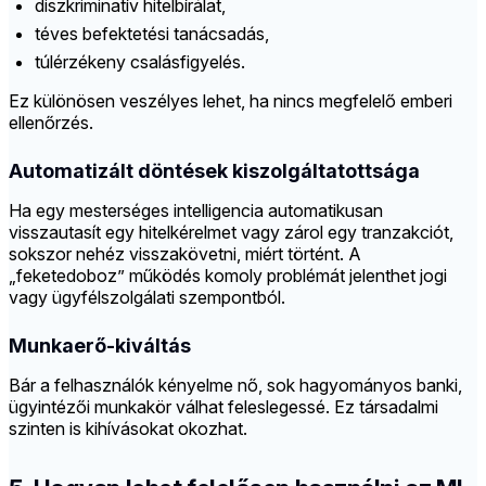
diszkriminatív hitelbírálat,
téves befektetési tanácsadás,
túlérzékeny csalásfigyelés.
Ez különösen veszélyes lehet, ha nincs megfelelő emberi
ellenőrzés.
Automatizált döntések kiszolgáltatottsága
Ha egy mesterséges intelligencia automatikusan
visszautasít egy hitelkérelmet vagy zárol egy tranzakciót,
sokszor nehéz visszakövetni, miért történt. A
„feketedoboz” működés komoly problémát jelenthet jogi
vagy ügyfélszolgálati szempontból.
Munkaerő-kiváltás
Bár a felhasználók kényelme nő, sok hagyományos banki,
ügyintézői munkakör válhat feleslegessé. Ez társadalmi
szinten is kihívásokat okozhat.