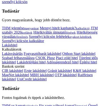
személyi kölcsön
Tudástár
Gyors magyarázatok, hogy jobb döntést hozz.
THM jelentése
Mennyi hitelt kaphatok?
JTM
magyarázat
kalkuláció
szabály 2026
Hitelkiváltás útmutató
Hitelképesség
korlátok
lépések
vizsgálat
Személyi kölcsön feltételek
ellenőrzés
gyakori kérdések
Személyi kölcsön kalkulátor
Lakáshitel
Kalkulátorok
Lakásvásárlás
Fogyasztóbarát lakáshitel
Otthon Start lakáshitel
Szabad felhasználásra
CSOK Plusz
Piaci zöld hitel
Türelmi idős
lakáshitel
Lakásfelújítási hitel
Adósságrendező hitel
Építési hitel
Bankok szerint
CIB lakáshitel
Erste lakáshitel
Gránit lakáshitel
K&H lakáshitel
MagNet lakáshitel
MBH lakáshitel
OTP lakáshitel
Raiffeisen
lakáshitel
UniCredit lakáshitel
Tudástár
Fontos fogalmak és tippek a lakáshitelhez.
THM vs kamat
Fix vagy változó kamat?
Önerő
különbség
útmutató