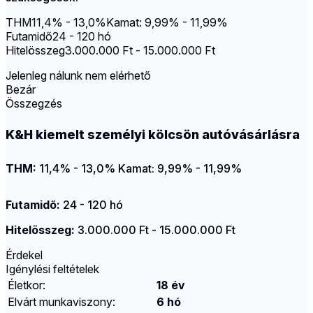
THM
11,4% - 13,0%
Kamat: 9,99% - 11,99%
Futamidő
24 - 120 hó
Hitelösszeg
3.000.000 Ft - 15.000.000 Ft
Jelenleg nálunk nem elérhető
Bezár
Összegzés
K&H kiemelt személyi kölcsön autóvásárlásra
THM:
11,4% - 13,0%
Kamat: 9,99% - 11,99%
Futamidő:
24 - 120 hó
Hitelösszeg:
3.000.000 Ft - 15.000.000 Ft
Érdekel
Igénylési feltételek
Életkor:
18 év
Elvárt munkaviszony:
6 hó