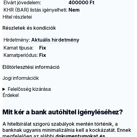
Elvárt jövedelem:
400000 Ft
KHR (BAR) listás igényelheti:
Nem
Hitel részletei
Részletek és kondíciók
Hirdetmény:
Aktuális hirdetmény
Kamat típusa:
Fix
Kamatperiódus:
Fix
Előtörlesztési információ
Jogi információk
Felelősség kizárása
Érdekel
Mit kér a bank autóhitel igényléséhez?
A hitelbírálat szigorú szabályok mentén történik, a
banknak ugyanis minimalizálnia kell a kockázatát. Ennek
megfelelően az alábbi
dokumentumokat és