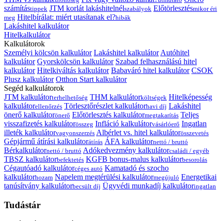
számítás
JTM korlát lakáshitelnél
Előtörlesztés
tippek
szabályok
mikor éri
Hitelbírálat: miért utasítanak el?
meg
hibák
Lakáshitel kalkulátor
Hitelkalkulátor
Kalkulátorok
Személyi kölcsön kalkulátor
Lakáshitel kalkulátor
Autóhitel
kalkulátor
Gyorskölcsön kalkulátor
Szabad felhasználású hitel
kalkulátor
Hitelkiváltás kalkulátor
Babaváró hitel kalkulátor
CSOK
Plusz kalkulátor
Otthon Start kalkulátor
Segéd kalkulátorok
JTM kalkulátor
THM kalkulátor
Hitelképesség
terhelhetőség
költségek
kalkulátor
Törlesztőrészlet kalkulátor
Lakáshitel
ellenőrzés
havi díj
önerő kalkulátor
Előtörlesztés kalkulátor
Teljes
önerő
megtakarítás
visszafizetés kalkulátor
Infláció kalkulátor
Ingatlan
összeg
vásárlóerő
illeték kalkulátor
Albérlet vs. hitel kalkulátor
vagyonszerzés
összevetés
Gépjármű átírási kalkulátor
ÁFA kalkulátor
átírás
nettó / bruttó
Bérkalkulátor
Adókedvezmény kalkulátor
nettó / bruttó
családi / egyéb
TBSZ kalkulátor
KGFB bonus-malus kalkulátor
befektetés
besorolás
Cégautóadó kalkulátor
Kamatadó és szocho
céges autó
kalkulátor
Napelem megtérülési kalkulátor
Energetikai
hozam
megújuló
tanúsítvány kalkulátor
Ügyvédi munkadíj kalkulátor
becsült díj
ingatlan
Tudástár