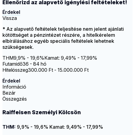
Ellenőrizd az alapvető igénylési feltételeket!
Érdekel
Vissza
* Az alapvető feltételek teljesítése nem jelent ajánlati
kötöttséget a pénzintézet részére, a hitelkérelem
elbírálásához egyéb speciális feltételek lehetnek
szükségesek.
THM
9,9% - 19,6%
Kamat: 9,49% - 17,99%
Futamidő
36 - 84 hó
Hitelösszeg
300.000 Ft - 15.000.000 Ft
Érdekel
Információ
Bezár
Összegzés
Raiffeisen Személyi Kölcsön
THM:
9,9% - 19,6%
Kamat: 9,49% - 17,99%