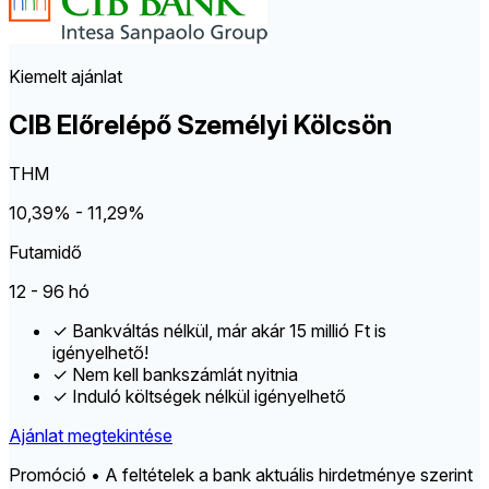
Kiemelt ajánlat
CIB Előrelépő Személyi Kölcsön
THM
10,39% - 11,29%
Futamidő
12 - 96 hó
✓
Bankváltás nélkül, már akár 15 millió Ft is
igényelhető!
✓
Nem kell bankszámlát nyitnia
✓
Induló költségek nélkül igényelhető
Ajánlat megtekintése
Promóció • A feltételek a bank aktuális hirdetménye szerint