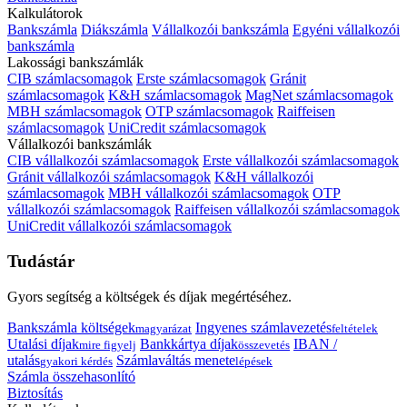
Kalkulátorok
Bankszámla
Diákszámla
Vállalkozói bankszámla
Egyéni vállalkozói
bankszámla
Lakossági bankszámlák
CIB számlacsomagok
Erste számlacsomagok
Gránit
számlacsomagok
K&H számlacsomagok
MagNet számlacsomagok
MBH számlacsomagok
OTP számlacsomagok
Raiffeisen
számlacsomagok
UniCredit számlacsomagok
Vállalkozói bankszámlák
CIB vállalkozói számlacsomagok
Erste vállalkozói számlacsomagok
Gránit vállalkozói számlacsomagok
K&H vállalkozói
számlacsomagok
MBH vállalkozói számlacsomagok
OTP
vállalkozói számlacsomagok
Raiffeisen vállalkozói számlacsomagok
UniCredit vállalkozói számlacsomagok
Tudástár
Gyors segítség a költségek és díjak megértéséhez.
Bankszámla költségek
Ingyenes számlavezetés
magyarázat
feltételek
Utalási díjak
Bankkártya díjak
IBAN /
mire figyelj
összevetés
utalás
Számlaváltás menete
gyakori kérdés
lépések
Számla összehasonlító
Biztosítás