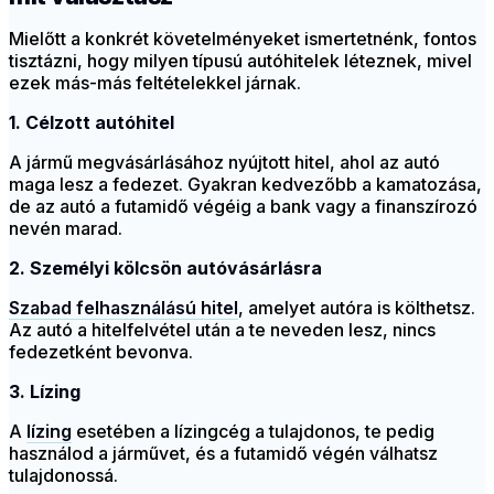
Mielőtt a konkrét követelményeket ismertetnénk, fontos
tisztázni, hogy milyen típusú autóhitelek léteznek, mivel
ezek más-más feltételekkel járnak.
1. Célzott autóhitel
A jármű megvásárlásához nyújtott hitel, ahol az autó
maga lesz a fedezet. Gyakran kedvezőbb a kamatozása,
de az autó a futamidő végéig a bank vagy a finanszírozó
nevén marad.
2. Személyi kölcsön autóvásárlásra
Szabad felhasználású hitel
, amelyet autóra is költhetsz.
Az autó a hitelfelvétel után a te neveden lesz, nincs
fedezetként bevonva.
3. Lízing
A
lízing
esetében a lízingcég a tulajdonos, te pedig
használod a járművet, és a futamidő végén válhatsz
tulajdonossá.