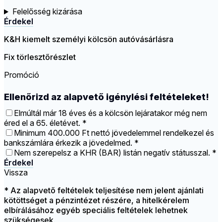
Felelősség kizárása
Érdekel
K&H kiemelt személyi kölcsön autóvásárlásra
Fix törlesztőrészlet
Promóció
Ellenőrizd az alapvető igénylési feltételeket!
Elmúltál már 18 éves és a kölcsön lejáratakor még nem
éred el a 65. életévet. *
Minimum 400.000 Ft nettó jövedelemmel rendelkezel és
bankszámlára érkezik a jövedelmed. *
Nem szerepelsz a KHR (BAR) listán negatív státusszal. *
Érdekel
Vissza
* Az alapvető feltételek teljesítése nem jelent ajánlati
kötöttséget a pénzintézet részére, a hitelkérelem
elbírálásához egyéb speciális feltételek lehetnek
szükségesek.