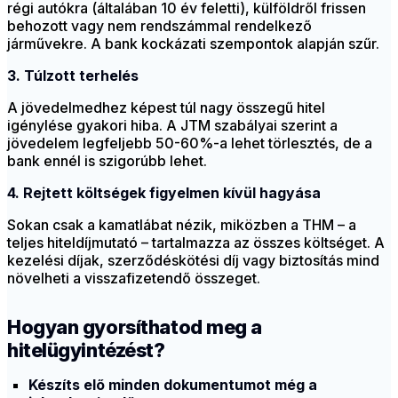
régi autókra (általában 10 év feletti), külföldről frissen
behozott vagy nem rendszámmal rendelkező
járművekre. A bank kockázati szempontok alapján szűr.
3. Túlzott terhelés
A jövedelmedhez képest túl nagy összegű hitel
igénylése gyakori hiba. A JTM szabályai szerint a
jövedelem legfeljebb 50-60%-a lehet törlesztés, de a
bank ennél is szigorúbb lehet.
4. Rejtett költségek figyelmen kívül hagyása
Sokan csak a kamatlábat nézik, miközben a THM – a
teljes hiteldíjmutató – tartalmazza az összes költséget. A
kezelési díjak, szerződéskötési díj vagy biztosítás mind
növelheti a visszafizetendő összeget.
Hogyan gyorsíthatod meg a
hitelügyintézést?
Készíts elő minden dokumentumot még a