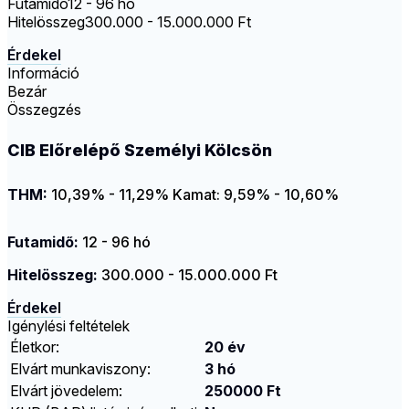
Futamidő
12 - 96 hó
Hitelösszeg
300.000 - 15.000.000 Ft
Érdekel
Információ
Bezár
Összegzés
CIB Előrelépő Személyi Kölcsön
THM:
10,39% - 11,29%
Kamat: 9,59% - 10,60%
Futamidő:
12 - 96 hó
Hitelösszeg:
300.000 - 15.000.000 Ft
Érdekel
Igénylési feltételek
Életkor:
20 év
Elvárt munkaviszony:
3 hó
Elvárt jövedelem:
250000 Ft