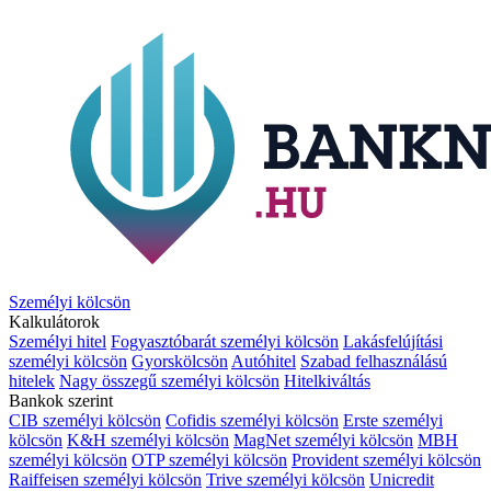
Személyi kölcsön
Kalkulátorok
Személyi hitel
Fogyasztóbarát személyi kölcsön
Lakásfelújítási
személyi kölcsön
Gyorskölcsön
Autóhitel
Szabad felhasználású
hitelek
Nagy összegű személyi kölcsön
Hitelkiváltás
Bankok szerint
CIB személyi kölcsön
Cofidis személyi kölcsön
Erste személyi
kölcsön
K&H személyi kölcsön
MagNet személyi kölcsön
MBH
személyi kölcsön
OTP személyi kölcsön
Provident személyi kölcsön
Raiffeisen személyi kölcsön
Trive személyi kölcsön
Unicredit