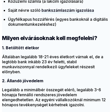
Közüzemi számla (a lakcím igazolására)
Saját névre szóló
bankszámlaszám igazolása
Ügyfélkapus hozzáférés (egyes bankoknál a digitális
dokumentumkezeléshez)
Milyen elvárásoknak kell megfelelni?
1. Betöltött életkor
Általában legalább 18-21 éves életkort várnak el, de a
legtöbb bank inkább 23 év feletti, stabil
munkaviszonnyal rendelkező ügyfeleket részesít
előnyben.
2. Állandó jövedelem
Legalább a minimálbér összegét elérő, legalább 3-6
hónapja fennálló rendszeres jövedelem
elengedhetetlen. Az egyéni vállalkozóknál minimum 12
hónapos tevékenységet kérhetnek igazolni.