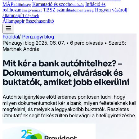
MÁP
Kamatadó és szocho
Infláció és
különbség
adózás
reálhozam
TBSZ számla
Hogyan vásárolj
magyarázat
adómentesség
állampapírt?
lépések
Állampapír összehasonlító
Főoldal
/
Pénzügyi blog
Pénzügyi blog
2025. 06. 07.
•
6 perc olvasás
•
Szerző:
Martinek András
Mit kér a bank autóhitelhez? –
Dokumentumok, elvárások és
buktatók, amiket jobb elkerülni
Autóhitel igénylése előtt érdemes pontosan tudni, hogy
milyen dokumentumokat kér a bank, milyen feltételeknek kell
megfelelni, és melyek a leggyakoribb buktatók. Részletes
útmutatónk segít felkészülten belevágni a hitelügyintézésbe.