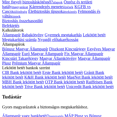
Mire figyelj biztosításkötésnél?
Önrész és területi
alapok
hatály
Kárrendezés menete
KGFB vs
magyarázat
lépések
Casco
Életbiztosítás típusok
Felmondás és
különbség
áttekintés
váltás
tippek
Biztosítás összehasonlító
Befektetés
Kalkulátorok
Állampapír
Babakötvény
Gyermek megtakarítás
Lekötött betét
Megtakarítási számla
Nyugdíj előtakarékosság
Állampapírok
Bónusz Magyar Állampapír
Diszkont Kincstárjegy
Egyéves Magyar
Állampapír
Euró Magyar Állampapír
Fix Magyar Állampapír
Kincstári Takarékjegy
Magyar Államkötvény
Magyar Állampapír
Plusz
Prémium Magyar Állampapír
Lekötött betét bankok szerint
CIB Bank lekötött betét
Erste Bank lekötött betét
Gránit Bank
lekötött betét
K&H Bank lekötött betét
MagNet Bank lekötött betét
MBH Bank lekötött betét
OTP Bank lekötött betét
Raiffeisen Bank
lekötött betét
Trive Bank lekötött betét
Unicredit Bank lekötött betét
Tudástár
Gyors magyarázatok a biztonságos megtakarításhoz.
Állampapír vagy bankbetét?
MÁP Plusz vs Bónusz
összevetés