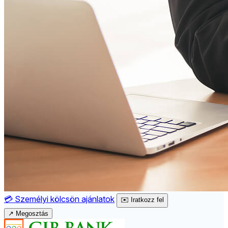
💳
Személyi kölcsön ajánlatok
✉️
Iratkozz fel
↗
Megosztás