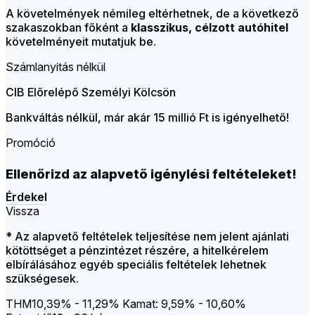
A követelmények némileg eltérhetnek, de a következő
szakaszokban főként a
klasszikus, célzott autóhitel
követelményeit mutatjuk be.
Számlanyitás nélkül
CIB Előrelépő Személyi Kölcsön
Bankváltás nélkül, már akár 15 millió Ft is igényelhető!
Promóció
Ellenőrizd az alapvető igénylési feltételeket!
Érdekel
Vissza
* Az alapvető feltételek teljesítése nem jelent ajánlati
kötöttséget a pénzintézet részére, a hitelkérelem
elbírálásához egyéb speciális feltételek lehetnek
szükségesek.
THM
10,39% - 11,29%
Kamat: 9,59% - 10,60%