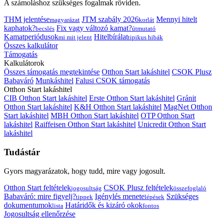
A számoláshoz szükséges fogalmak röviden.
THM jelentése
JTM szabály 2026
Mennyi hitelt
magyarázat
korlát
kaphatok?
Fix vagy változó kamat?
becslés
útmutató
Kamatperiódusok
Hitelbírálat
mi mit jelent
tipikus hibák
Összes kalkulátor
Támogatás
Kalkulátorok
Összes támogatás megtekintése
Otthon Start lakáshitel
CSOK Plusz
Babaváró
Munkáshitel
Falusi CSOK támogatás
Otthon Start lakáshitel
CIB Otthon Start lakáshitel
Erste Otthon Start lakáshitel
Gránit
Otthon Start lakáshitel
K&H Otthon Start lakáshitel
MagNet Otthon
Start lakáshitel
MBH Otthon Start lakáshitel
OTP Otthon Start
lakáshitel
Raiffeisen Otthon Start lakáshitel
Unicredit Otthon Start
lakáshitel
Tudástár
Gyors magyarázatok, hogy tudd, mire vagy jogosult.
Otthon Start feltételek
CSOK Plusz feltételek
jogosultság
összefoglaló
Babaváró: mire figyelj?
Igénylés menete
Szükséges
tippek
lépések
dokumentumok
Határidők és kizáró okok
lista
fontos
Jogosultság ellenőrzése