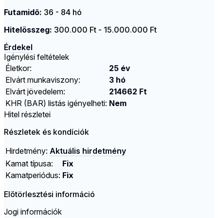
Futamidő:
36 - 84 hó
Hitelösszeg:
300.000 Ft - 15.000.000 Ft
Érdekel
Igénylési feltételek
Életkor:
25 év
Elvárt munkaviszony:
3 hó
Elvárt jövedelem:
214662 Ft
KHR (BAR) listás igényelheti:
Nem
Hitel részletei
Részletek és kondíciók
Hirdetmény:
Aktuális hirdetmény
Kamat típusa:
Fix
Kamatperiódus:
Fix
Előtörlesztési információ
Jogi információk