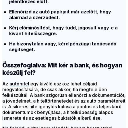
jelentkezés előtt.
Ellenőrizd az autó papírjait már azelőtt, hogy
aláírnád a szerződést.
Kérj előminősítést, hogy tudd, jogosult vagy-e a
kívánt hitelösszegre.
Ha bizonytalan vagy, kérd pénzügyi tanácsadó
segítségét.
Összefoglalva: Mit kér a bank, és hogyan
készülj fel?
Az
autóhitel
egy kiváló eszköz lehet céljaid
megvalósítására, de csak akkor, ha megfelelően
felkészültél. A bank szigorúan ellenőrzi a dokumentációt,
a jövedelmet, a hiteltörténetedet és az autó paramétereit
is. A sikeres hiteligénylés kulcsa a pontos és teljes körű
dokumentumok benyújtása, a hitelképesség alapos
ismerete és az esetleges buktatók elkerülése.