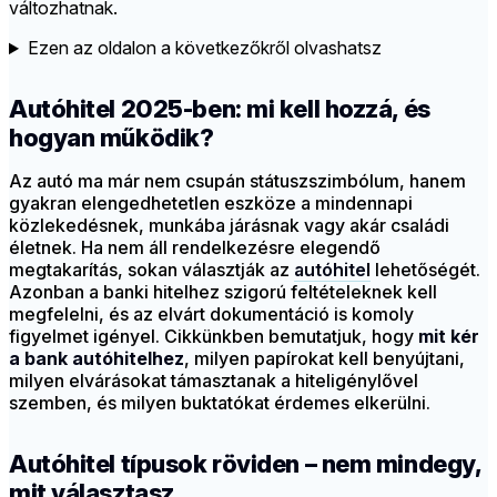
változhatnak.
Ezen az oldalon a következőkről olvashatsz
Autóhitel 2025-ben: mi kell hozzá, és
hogyan működik?
Az autó ma már nem csupán státuszszimbólum, hanem
gyakran elengedhetetlen eszköze a mindennapi
közlekedésnek, munkába járásnak vagy akár családi
életnek. Ha nem áll rendelkezésre elegendő
megtakarítás, sokan választják az
autóhitel
lehetőségét.
Azonban a banki hitelhez szigorú feltételeknek kell
megfelelni, és az elvárt dokumentáció is komoly
figyelmet igényel. Cikkünkben bemutatjuk, hogy
mit kér
a bank autóhitelhez
, milyen papírokat kell benyújtani,
milyen elvárásokat támasztanak a hiteligénylővel
szemben, és milyen buktatókat érdemes elkerülni.
Autóhitel típusok röviden – nem mindegy,
mit választasz