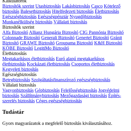
Kalkulátorok
Biztosítók szerint
Utasbiztosítás
Lakásbiztosítás
Casco
Kötelező
biztosítás
Balesetbiztosítás
Hitelfedezeti biztosítás
Életbiztosítás
Egészségbiztosítás
Egészségpénztár
Nyugdíjbiztosítás
Munkanélküliség biztosítás
Vállalati biztosítás
Biztosítók szerint
Alfa Biztosító
Allianz Hungária Biztosító
CIG Pannónia Biztosító
Colonnade Biztosító
Generali Biztosító
Genertel Biztosító
Gránit
Biztosító
GRAWE Biztosító
Groupama Biztosító
K&H Biztosító
KÖBE Biztosító
LegitiMo Biztosító
Életbiztosítás
Megtakarításos életbiztosítás
Euró alapú megtakarításos
életbiztosítás
Kockázati életbiztosítás
Csoportos életbiztosítás
Kegyeleti biztosítás
Egészségbiztosítás
Betegbiztosítás
Szolgáltatásfinanszírozó egészségbiztosítás
Vállalati biztosítás
Vagyonbiztosítás
Gépbiztosítás
Felelősségbiztosítás
Jogvédelmi
biztosítás
Szállítmánybiztosítás
Mezőgazdasági biztosítás
Építés-
szerelés biztosítás
Céges egészségbiztosítás
Tudástár
Gyors magyarázatok a megfelelő biztosítás kiválasztásához.