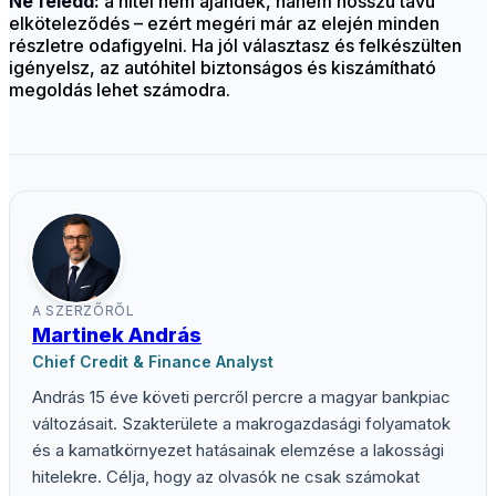
Ne feledd:
a hitel nem ajándék, hanem hosszú távú
elköteleződés – ezért megéri már az elején minden
részletre odafigyelni. Ha jól választasz és felkészülten
igényelsz, az autóhitel biztonságos és kiszámítható
megoldás lehet számodra.
A SZERZŐRŐL
Martinek András
Chief Credit & Finance Analyst
András 15 éve követi percről percre a magyar bankpiac
változásait. Szakterülete a makrogazdasági folyamatok
és a kamatkörnyezet hatásainak elemzése a lakossági
hitelekre. Célja, hogy az olvasók ne csak számokat