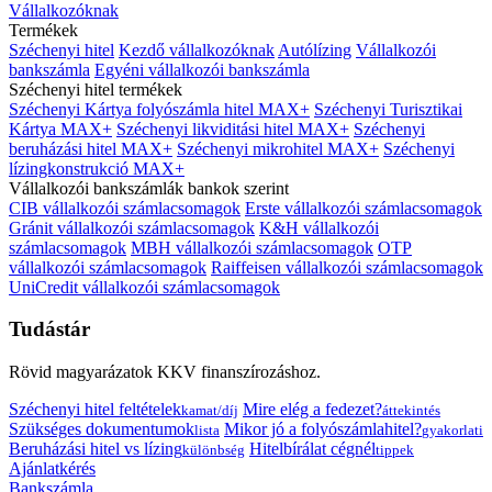
Vállalkozóknak
Termékek
Széchenyi hitel
Kezdő vállalkozóknak
Autólízing
Vállalkozói
bankszámla
Egyéni vállalkozói bankszámla
Széchenyi hitel termékek
Széchenyi Kártya folyószámla hitel MAX+
Széchenyi Turisztikai
Kártya MAX+
Széchenyi likviditási hitel MAX+
Széchenyi
beruházási hitel MAX+
Széchenyi mikrohitel MAX+
Széchenyi
lízingkonstrukció MAX+
Vállalkozói bankszámlák bankok szerint
CIB vállalkozói számlacsomagok
Erste vállalkozói számlacsomagok
Gránit vállalkozói számlacsomagok
K&H vállalkozói
számlacsomagok
MBH vállalkozói számlacsomagok
OTP
vállalkozói számlacsomagok
Raiffeisen vállalkozói számlacsomagok
UniCredit vállalkozói számlacsomagok
Tudástár
Rövid magyarázatok KKV finanszírozáshoz.
Széchenyi hitel feltételek
Mire elég a fedezet?
kamat/díj
áttekintés
Szükséges dokumentumok
Mikor jó a folyószámlahitel?
lista
gyakorlati
Beruházási hitel vs lízing
Hitelbírálat cégnél
különbség
tippek
Ajánlatkérés
Bankszámla