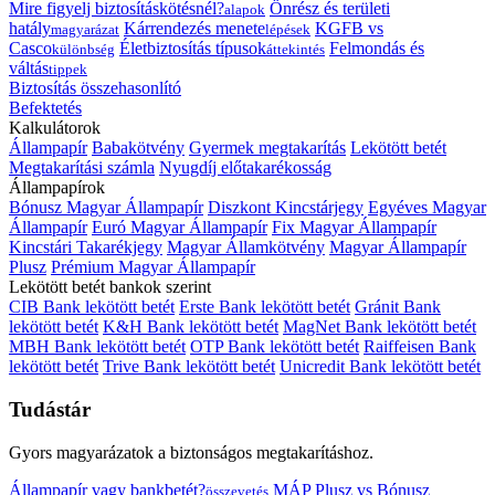
Mire figyelj biztosításkötésnél?
Önrész és területi
alapok
hatály
Kárrendezés menete
KGFB vs
magyarázat
lépések
Casco
Életbiztosítás típusok
Felmondás és
különbség
áttekintés
váltás
tippek
Biztosítás összehasonlító
Befektetés
Kalkulátorok
Állampapír
Babakötvény
Gyermek megtakarítás
Lekötött betét
Megtakarítási számla
Nyugdíj előtakarékosság
Állampapírok
Bónusz Magyar Állampapír
Diszkont Kincstárjegy
Egyéves Magyar
Állampapír
Euró Magyar Állampapír
Fix Magyar Állampapír
Kincstári Takarékjegy
Magyar Államkötvény
Magyar Állampapír
Plusz
Prémium Magyar Állampapír
Lekötött betét bankok szerint
CIB Bank lekötött betét
Erste Bank lekötött betét
Gránit Bank
lekötött betét
K&H Bank lekötött betét
MagNet Bank lekötött betét
MBH Bank lekötött betét
OTP Bank lekötött betét
Raiffeisen Bank
lekötött betét
Trive Bank lekötött betét
Unicredit Bank lekötött betét
Tudástár
Gyors magyarázatok a biztonságos megtakarításhoz.
Állampapír vagy bankbetét?
MÁP Plusz vs Bónusz
összevetés