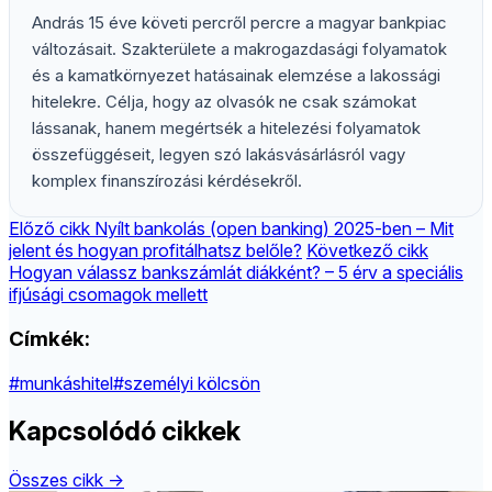
András 15 éve követi percről percre a magyar bankpiac
változásait. Szakterülete a makrogazdasági folyamatok
és a kamatkörnyezet hatásainak elemzése a lakossági
hitelekre. Célja, hogy az olvasók ne csak számokat
lássanak, hanem megértsék a hitelezési folyamatok
összefüggéseit, legyen szó lakásvásárlásról vagy
komplex finanszírozási kérdésekről.
Előző cikk
Nyílt bankolás (open banking) 2025-ben – Mit
jelent és hogyan profitálhatsz belőle?
Következő cikk
Hogyan válassz bankszámlát diákként? – 5 érv a speciális
ifjúsági csomagok mellett
Címkék:
#munkáshitel
#személyi kölcsön
Kapcsolódó cikkek
Összes cikk →