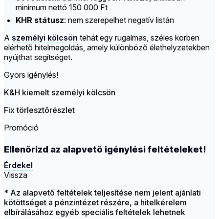
minimum nettó 150 000 Ft
KHR státusz
: nem szerepelhet negatív listán
A
személyi kölcsön
tehát egy rugalmas, széles körben
elérhető hitelmegoldás, amely különböző élethelyzetekben
nyújthat segítséget.
Gyors igénylés!
K&H kiemelt személyi kölcsön
Fix törlesztőrészlet
Promóció
Ellenőrizd az alapvető igénylési feltételeket!
Érdekel
Vissza
* Az alapvető feltételek teljesítése nem jelent ajánlati
kötöttséget a pénzintézet részére, a hitelkérelem
elbírálásához egyéb speciális feltételek lehetnek