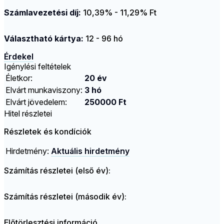
Számlavezetési díj:
10,39% - 11,29% Ft
Választható kártya:
12 - 96 hó
Érdekel
Igénylési feltételek
Életkor:
20 év
Elvárt munkaviszony:
3 hó
Elvárt jövedelem:
250000 Ft
Hitel részletei
Részletek és kondíciók
Hirdetmény:
Aktuális hirdetmény
Számítás részletei (első év):
Számítás részletei (második év):
Előtörlesztési információ