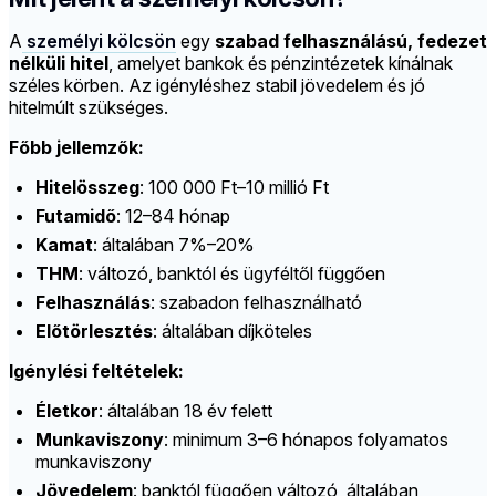
A
személyi kölcsön
egy
szabad felhasználású, fedezet
nélküli hitel
, amelyet bankok és pénzintézetek kínálnak
széles körben. Az igényléshez stabil jövedelem és jó
hitelmúlt szükséges.
Főbb jellemzők:
Hitelösszeg
: 100 000 Ft–10 millió Ft
Futamidő
: 12–84 hónap
Kamat
: általában 7%–20%
THM
: változó, banktól és ügyféltől függően
Felhasználás
: szabadon felhasználható
Előtörlesztés
: általában díjköteles
Igénylési feltételek:
Életkor
: általában 18 év felett
Munkaviszony
: minimum 3–6 hónapos folyamatos
munkaviszony
Jövedelem
: banktól függően változó, általában