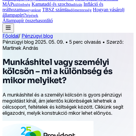
MÁP
Kamatadó és szocho
Infláció és
különbség
adózás
reálhozam
TBSZ számla
Hogyan vásárolj
magyarázat
adómentesség
állampapírt?
lépések
Állampapír összehasonlító
Főoldal
/
Pénzügyi blog
Pénzügyi blog
2025. 05. 09.
•
5 perc olvasás
•
Szerző:
Martinek András
Munkáshitel vagy személyi
kölcsön – mi a különbség és
mikor melyiket?
A munkáshitel és a személyi kölcsön is gyors pénzügyi
megoldást kínál, ám jelentős különbségek lehetnek a
célcsoport, feltételek és költségek között. Cikkünk segít
eligazodni, melyik konstrukció mikor lehet előnyös.