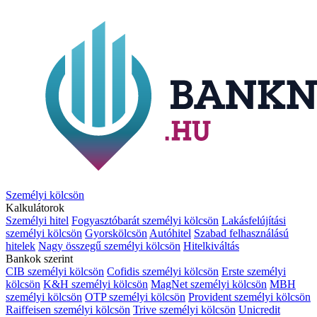
Személyi kölcsön
Kalkulátorok
Személyi hitel
Fogyasztóbarát személyi kölcsön
Lakásfelújítási
személyi kölcsön
Gyorskölcsön
Autóhitel
Szabad felhasználású
hitelek
Nagy összegű személyi kölcsön
Hitelkiváltás
Bankok szerint
CIB személyi kölcsön
Cofidis személyi kölcsön
Erste személyi
kölcsön
K&H személyi kölcsön
MagNet személyi kölcsön
MBH
személyi kölcsön
OTP személyi kölcsön
Provident személyi kölcsön
Raiffeisen személyi kölcsön
Trive személyi kölcsön
Unicredit