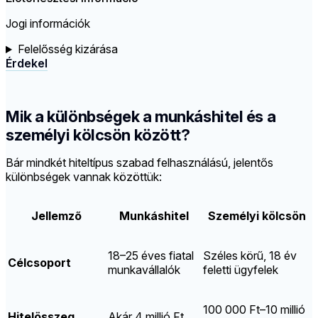
Jogi információk
Felelősség kizárása
Érdekel
Mik a különbségek a munkáshitel és a
személyi kölcsön között?
Bár mindkét hiteltípus szabad felhasználású, jelentős
különbségek vannak közöttük:
Jellemző
Munkáshitel
Személyi kölcsön
18–25 éves fiatal
Széles körű, 18 év
Célcsoport
munkavállalók
feletti ügyfelek
100 000 Ft–10 millió
Hitelösszeg
Akár 4 millió Ft