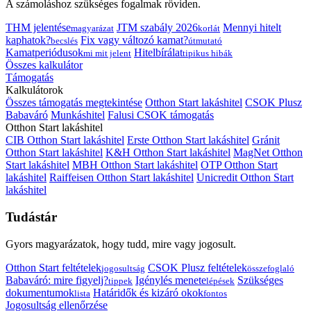
A számoláshoz szükséges fogalmak röviden.
THM jelentése
JTM szabály 2026
Mennyi hitelt
magyarázat
korlát
kaphatok?
Fix vagy változó kamat?
becslés
útmutató
Kamatperiódusok
Hitelbírálat
mi mit jelent
tipikus hibák
Összes kalkulátor
Támogatás
Kalkulátorok
Összes támogatás megtekintése
Otthon Start lakáshitel
CSOK Plusz
Babaváró
Munkáshitel
Falusi CSOK támogatás
Otthon Start lakáshitel
CIB Otthon Start lakáshitel
Erste Otthon Start lakáshitel
Gránit
Otthon Start lakáshitel
K&H Otthon Start lakáshitel
MagNet Otthon
Start lakáshitel
MBH Otthon Start lakáshitel
OTP Otthon Start
lakáshitel
Raiffeisen Otthon Start lakáshitel
Unicredit Otthon Start
lakáshitel
Tudástár
Gyors magyarázatok, hogy tudd, mire vagy jogosult.
Otthon Start feltételek
CSOK Plusz feltételek
jogosultság
összefoglaló
Babaváró: mire figyelj?
Igénylés menete
Szükséges
tippek
lépések
dokumentumok
Határidők és kizáró okok
lista
fontos
Jogosultság ellenőrzése