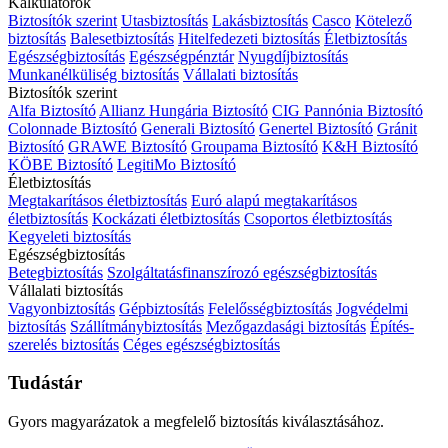
Kalkulátorok
Biztosítók szerint
Utasbiztosítás
Lakásbiztosítás
Casco
Kötelező
biztosítás
Balesetbiztosítás
Hitelfedezeti biztosítás
Életbiztosítás
Egészségbiztosítás
Egészségpénztár
Nyugdíjbiztosítás
Munkanélküliség biztosítás
Vállalati biztosítás
Biztosítók szerint
Alfa Biztosító
Allianz Hungária Biztosító
CIG Pannónia Biztosító
Colonnade Biztosító
Generali Biztosító
Genertel Biztosító
Gránit
Biztosító
GRAWE Biztosító
Groupama Biztosító
K&H Biztosító
KÖBE Biztosító
LegitiMo Biztosító
Életbiztosítás
Megtakarításos életbiztosítás
Euró alapú megtakarításos
életbiztosítás
Kockázati életbiztosítás
Csoportos életbiztosítás
Kegyeleti biztosítás
Egészségbiztosítás
Betegbiztosítás
Szolgáltatásfinanszírozó egészségbiztosítás
Vállalati biztosítás
Vagyonbiztosítás
Gépbiztosítás
Felelősségbiztosítás
Jogvédelmi
biztosítás
Szállítmánybiztosítás
Mezőgazdasági biztosítás
Építés-
szerelés biztosítás
Céges egészségbiztosítás
Tudástár
Gyors magyarázatok a megfelelő biztosítás kiválasztásához.