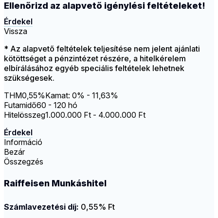
Ellenőrizd az alapvető igénylési feltételeket!
Érdekel
Vissza
* Az alapvető feltételek teljesítése nem jelent ajánlati
kötöttséget a pénzintézet részére, a hitelkérelem
elbírálásához egyéb speciális feltételek lehetnek
szükségesek.
THM
0,55%
Kamat: 0% - 11,63%
Futamidő
60 - 120 hó
Hitelösszeg
1.000.000 Ft - 4.000.000 Ft
Érdekel
Információ
Bezár
Összegzés
Raiffeisen Munkáshitel
Számlavezetési díj:
0,55% Ft