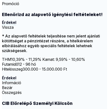
Promóció
Ellenőrizd az alapvető igénylési feltételeket!
Érdekel
Vissza
* Az alapvető feltételek teljesítése nem jelent ajánlati
kötöttséget a pénzintézet részére, a hitelkérelem
elbírálásához egyéb speciális feltételek lehetnek
szükségesek.
THM
10,39% - 11,29%
Kamat: 9,59% - 10,60%
Futamidő
12 - 96 hó
Hitelösszeg
300.000 - 15.000.000 Ft
Érdekel
Információ
Bezár
Összegzés
CIB Előrelépő Személyi Kölcsön