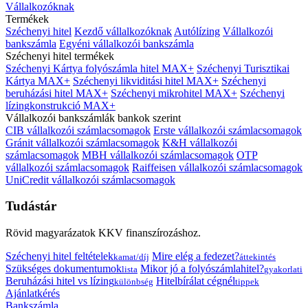
Vállalkozóknak
Termékek
Széchenyi hitel
Kezdő vállalkozóknak
Autólízing
Vállalkozói
bankszámla
Egyéni vállalkozói bankszámla
Széchenyi hitel termékek
Széchenyi Kártya folyószámla hitel MAX+
Széchenyi Turisztikai
Kártya MAX+
Széchenyi likviditási hitel MAX+
Széchenyi
beruházási hitel MAX+
Széchenyi mikrohitel MAX+
Széchenyi
lízingkonstrukció MAX+
Vállalkozói bankszámlák bankok szerint
CIB vállalkozói számlacsomagok
Erste vállalkozói számlacsomagok
Gránit vállalkozói számlacsomagok
K&H vállalkozói
számlacsomagok
MBH vállalkozói számlacsomagok
OTP
vállalkozói számlacsomagok
Raiffeisen vállalkozói számlacsomagok
UniCredit vállalkozói számlacsomagok
Tudástár
Rövid magyarázatok KKV finanszírozáshoz.
Széchenyi hitel feltételek
Mire elég a fedezet?
kamat/díj
áttekintés
Szükséges dokumentumok
Mikor jó a folyószámlahitel?
lista
gyakorlati
Beruházási hitel vs lízing
Hitelbírálat cégnél
különbség
tippek
Ajánlatkérés
Bankszámla