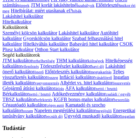
számítás
JTM korlát lakáshitelnél
Előtörlesztés
tippek
szabályok
mikor éri
Hitelbírálat: miért utasítanak el?
meg
hibák
Lakáshitel kalkulátor
Hitelkalkulátor
Kalkulátorok
Személyi kölcsön kalkulátor
Lakáshitel kalkulátor
Autóhitel
kalkulátor
Gyorskölcsön kalkulátor
Szabad felhasználású hitel
kalkulátor
Hitelkiváltás kalkulátor
Babaváró hitel kalkulátor
CSOK
Plusz kalkulátor
Otthon Start kalkulátor
Segéd kalkulátorok
JTM kalkulátor
THM kalkulátor
Hitelképesség
terhelhetőség
költségek
kalkulátor
Törlesztőrészlet kalkulátor
Lakáshitel
ellenőrzés
havi díj
önerő kalkulátor
Előtörlesztés kalkulátor
Teljes
önerő
megtakarítás
visszafizetés kalkulátor
Infláció kalkulátor
Ingatlan
összeg
vásárlóerő
illeték kalkulátor
Albérlet vs. hitel kalkulátor
vagyonszerzés
összevetés
Gépjármű átírási kalkulátor
ÁFA kalkulátor
átírás
nettó / bruttó
Bérkalkulátor
Adókedvezmény kalkulátor
nettó / bruttó
családi / egyéb
TBSZ kalkulátor
KGFB bonus-malus kalkulátor
befektetés
besorolás
Cégautóadó kalkulátor
Kamatadó és szocho
céges autó
kalkulátor
Napelem megtérülési kalkulátor
Energetikai
hozam
megújuló
tanúsítvány kalkulátor
Ügyvédi munkadíj kalkulátor
becsült díj
ingatlan
Tudástár