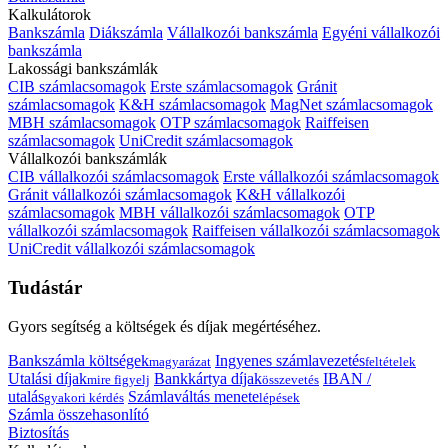
Kalkulátorok
Bankszámla
Diákszámla
Vállalkozói bankszámla
Egyéni vállalkozói
bankszámla
Lakossági bankszámlák
CIB számlacsomagok
Erste számlacsomagok
Gránit
számlacsomagok
K&H számlacsomagok
MagNet számlacsomagok
MBH számlacsomagok
OTP számlacsomagok
Raiffeisen
számlacsomagok
UniCredit számlacsomagok
Vállalkozói bankszámlák
CIB vállalkozói számlacsomagok
Erste vállalkozói számlacsomagok
Gránit vállalkozói számlacsomagok
K&H vállalkozói
számlacsomagok
MBH vállalkozói számlacsomagok
OTP
vállalkozói számlacsomagok
Raiffeisen vállalkozói számlacsomagok
UniCredit vállalkozói számlacsomagok
Tudástár
Gyors segítség a költségek és díjak megértéséhez.
Bankszámla költségek
Ingyenes számlavezetés
magyarázat
feltételek
Utalási díjak
Bankkártya díjak
IBAN /
mire figyelj
összevetés
utalás
Számlaváltás menete
gyakori kérdés
lépések
Számla összehasonlító
Biztosítás