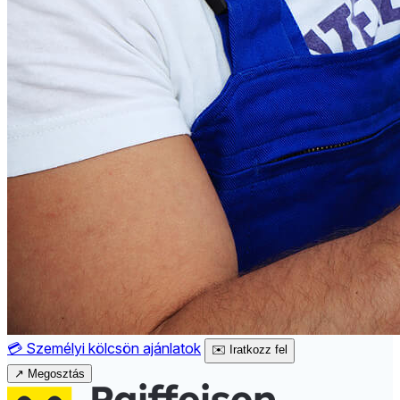
💳
Személyi kölcsön ajánlatok
✉️
Iratkozz fel
↗
Megosztás