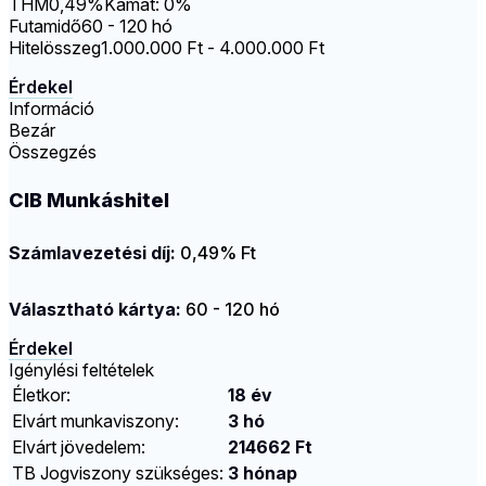
THM
0,49%
Kamat: 0%
Futamidő
60 - 120 hó
Hitelösszeg
1.000.000 Ft - 4.000.000 Ft
Érdekel
Információ
Bezár
Összegzés
CIB Munkáshitel
Számlavezetési díj:
0,49% Ft
Választható kártya:
60 - 120 hó
Érdekel
Igénylési feltételek
Életkor:
18 év
Elvárt munkaviszony:
3 hó
Elvárt jövedelem:
214662 Ft
TB Jogviszony szükséges:
3 hónap