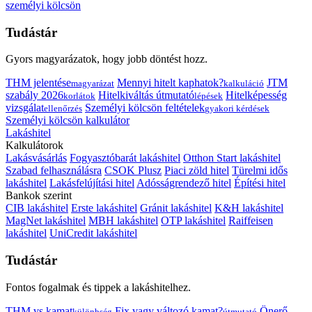
személyi kölcsön
Tudástár
Gyors magyarázatok, hogy jobb döntést hozz.
THM jelentése
Mennyi hitelt kaphatok?
JTM
magyarázat
kalkuláció
szabály 2026
Hitelkiváltás útmutató
Hitelképesség
korlátok
lépések
vizsgálat
Személyi kölcsön feltételek
ellenőrzés
gyakori kérdések
Személyi kölcsön kalkulátor
Lakáshitel
Kalkulátorok
Lakásvásárlás
Fogyasztóbarát lakáshitel
Otthon Start lakáshitel
Szabad felhasználásra
CSOK Plusz
Piaci zöld hitel
Türelmi idős
lakáshitel
Lakásfelújítási hitel
Adósságrendező hitel
Építési hitel
Bankok szerint
CIB lakáshitel
Erste lakáshitel
Gránit lakáshitel
K&H lakáshitel
MagNet lakáshitel
MBH lakáshitel
OTP lakáshitel
Raiffeisen
lakáshitel
UniCredit lakáshitel
Tudástár
Fontos fogalmak és tippek a lakáshitelhez.
THM vs kamat
Fix vagy változó kamat?
Önerő
különbség
útmutató