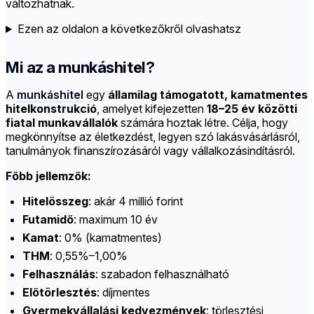
változhatnak.
Ezen az oldalon a következőkről olvashatsz
Mi az a munkáshitel?
A
munkáshitel
egy
államilag támogatott, kamatmentes
hitelkonstrukció
, amelyet kifejezetten
18–25 év közötti
fiatal munkavállalók
számára hoztak létre. Célja, hogy
megkönnyítse az életkezdést, legyen szó lakásvásárlásról,
tanulmányok finanszírozásáról vagy vállalkozásindításról.
Főbb jellemzők:
Hitelösszeg
: akár 4 millió forint
Futamidő
: maximum 10 év
Kamat
: 0% (kamatmentes)
THM
: 0,55%–1,00%
Felhasználás
: szabadon felhasználható
Előtörlesztés
: díjmentes
Gyermekvállalási kedvezmények
: törlesztési