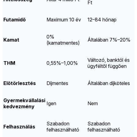
Ft
Futamidő
Maximum 10 év
12–84 hónap
0%
Kamat
Általában 7%–20%
(kamatmentes)
Változó, banktól és
THM
0,55%–1,00%
ügyféltől függően
Előtörlesztés
Díjmentes
Általában díjköteles
Gyermekvállalási
Igen
Nem
kedvezmény
Szabadon
Szabadon
Felhasználás
felhasználható
felhasználható