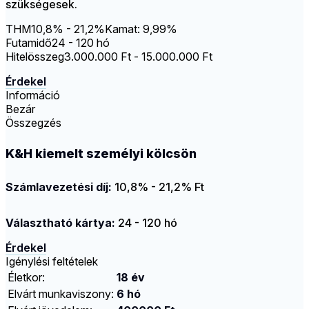
szükségesek.
THM
10,8% - 21,2%
Kamat: 9,99%
Futamidő
24 - 120 hó
Hitelösszeg
3.000.000 Ft - 15.000.000 Ft
Érdekel
Információ
Bezár
Összegzés
K&H kiemelt személyi kölcsön
Számlavezetési díj:
10,8% - 21,2% Ft
Választható kártya:
24 - 120 hó
Érdekel
Igénylési feltételek
Életkor:
18 év
Elvárt munkaviszony:
6 hó