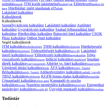
számítás
JTM korlát lakáshitelnél
Előtörlesztés
tippek
szabályok
mikor éri
Hitelbírálat: miért utasítanak el?
meg
hibák
Lakáshitel kalkulátor
Kalkulátorok
Kalkulátorok
Személyi kölcsön kalkulátor
Lakáshitel kalkulátor
Autóhitel
kalkulátor
Gyorskölcsön kalkulátor
Szabad felhasználású hitel
kalkulátor
Hitelkiváltás kalkulátor
Babaváró hitel kalkulátor
CSOK
Plusz kalkulátor
Otthon Start kalkulátor
Segéd kalkulátorok
JTM kalkulátor
THM kalkulátor
Hitelképesség
terhelhetőség
költségek
kalkulátor
Törlesztőrészlet kalkulátor
Lakáshitel
ellenőrzés
havi díj
önerő kalkulátor
Előtörlesztés kalkulátor
Teljes
önerő
megtakarítás
visszafizetés kalkulátor
Infláció kalkulátor
Ingatlan
összeg
vásárlóerő
illeték kalkulátor
Albérlet vs. hitel kalkulátor
vagyonszerzés
összevetés
Gépjármű átírási kalkulátor
ÁFA kalkulátor
átírás
nettó / bruttó
Bérkalkulátor
Adókedvezmény kalkulátor
nettó / bruttó
családi / egyéb
TBSZ kalkulátor
KGFB bonus-malus kalkulátor
befektetés
besorolás
Cégautóadó kalkulátor
Kamatadó és szocho
céges autó
kalkulátor
Napelem megtérülési kalkulátor
Energetikai
hozam
megújuló
tanúsítvány kalkulátor
Ügyvédi munkadíj kalkulátor
becsült díj
ingatlan
Tudástár