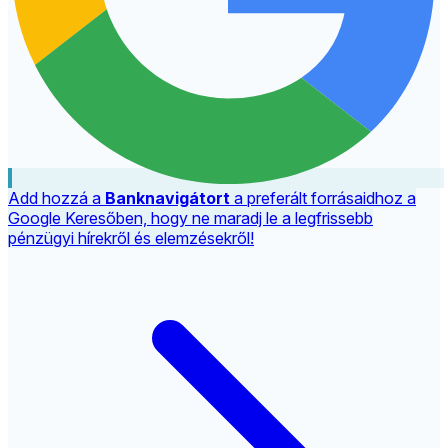
Add hozzá a
Banknavigátort
a preferált forrásaidhoz a
Google Keresőben, hogy ne maradj le a legfrissebb
pénzügyi hírekről és elemzésekről!