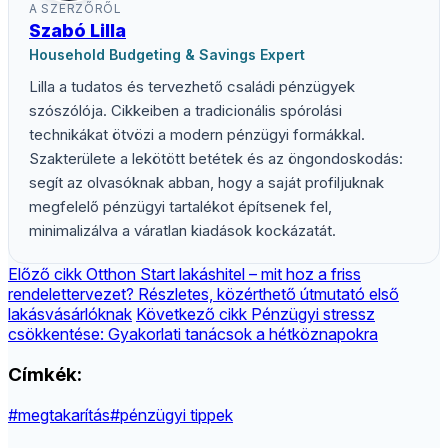
A SZERZŐRŐL
Szabó Lilla
Household Budgeting & Savings Expert
Lilla a tudatos és tervezhető családi pénzügyek
szószólója. Cikkeiben a tradicionális spórolási
technikákat ötvözi a modern pénzügyi formákkal.
Szakterülete a lekötött betétek és az öngondoskodás:
segít az olvasóknak abban, hogy a saját profiljuknak
megfelelő pénzügyi tartalékot építsenek fel,
minimalizálva a váratlan kiadások kockázatát.
Előző cikk
Otthon Start lakáshitel – mit hoz a friss
rendelettervezet? Részletes, közérthető útmutató első
lakásvásárlóknak
Következő cikk
Pénzügyi stressz
csökkentése: Gyakorlati tanácsok a hétköznapokra
Címkék:
#megtakarítás
#pénzügyi tippek