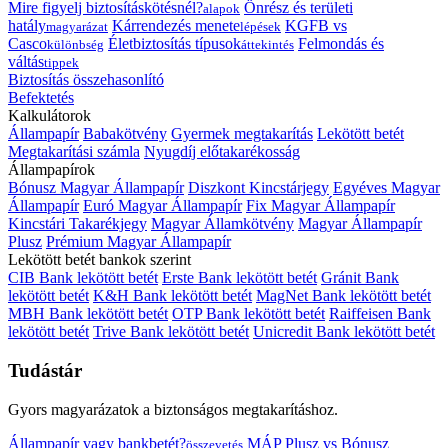
Mire figyelj biztosításkötésnél?
Önrész és területi
alapok
hatály
Kárrendezés menete
KGFB vs
magyarázat
lépések
Casco
Életbiztosítás típusok
Felmondás és
különbség
áttekintés
váltás
tippek
Biztosítás összehasonlító
Befektetés
Kalkulátorok
Állampapír
Babakötvény
Gyermek megtakarítás
Lekötött betét
Megtakarítási számla
Nyugdíj előtakarékosság
Állampapírok
Bónusz Magyar Állampapír
Diszkont Kincstárjegy
Egyéves Magyar
Állampapír
Euró Magyar Állampapír
Fix Magyar Állampapír
Kincstári Takarékjegy
Magyar Államkötvény
Magyar Állampapír
Plusz
Prémium Magyar Állampapír
Lekötött betét bankok szerint
CIB Bank lekötött betét
Erste Bank lekötött betét
Gránit Bank
lekötött betét
K&H Bank lekötött betét
MagNet Bank lekötött betét
MBH Bank lekötött betét
OTP Bank lekötött betét
Raiffeisen Bank
lekötött betét
Trive Bank lekötött betét
Unicredit Bank lekötött betét
Tudástár
Gyors magyarázatok a biztonságos megtakarításhoz.
Állampapír vagy bankbetét?
MÁP Plusz vs Bónusz
összevetés