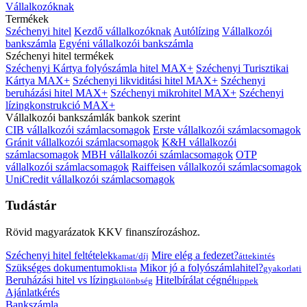
Vállalkozóknak
Termékek
Széchenyi hitel
Kezdő vállalkozóknak
Autólízing
Vállalkozói
bankszámla
Egyéni vállalkozói bankszámla
Széchenyi hitel termékek
Széchenyi Kártya folyószámla hitel MAX+
Széchenyi Turisztikai
Kártya MAX+
Széchenyi likviditási hitel MAX+
Széchenyi
beruházási hitel MAX+
Széchenyi mikrohitel MAX+
Széchenyi
lízingkonstrukció MAX+
Vállalkozói bankszámlák bankok szerint
CIB vállalkozói számlacsomagok
Erste vállalkozói számlacsomagok
Gránit vállalkozói számlacsomagok
K&H vállalkozói
számlacsomagok
MBH vállalkozói számlacsomagok
OTP
vállalkozói számlacsomagok
Raiffeisen vállalkozói számlacsomagok
UniCredit vállalkozói számlacsomagok
Tudástár
Rövid magyarázatok KKV finanszírozáshoz.
Széchenyi hitel feltételek
Mire elég a fedezet?
kamat/díj
áttekintés
Szükséges dokumentumok
Mikor jó a folyószámlahitel?
lista
gyakorlati
Beruházási hitel vs lízing
Hitelbírálat cégnél
különbség
tippek
Ajánlatkérés
Bankszámla