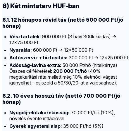
6) Két mintaterv HUF-ban
6.1. 12 hónapos rövid táv (nettó 500 000 Ft/jó
hónap)
Vésztartalék:
900 000 Ft (3 havi 300k kiadás) →
12×75 000 Ft
Nyaralás:
600 000 Ft → 12×50 000 Ft
Autószerviz + biztosítás:
300 000 Ft → 12×25 000 Ft
Adósság-lavina extra:
50 000 Ft/hó (hitelkártya)
Összes célfélretétel:
200 000 Ft/hó
(40%
megtakarítási ráta mellett még 10% életmód-vágást
igényelhet – csiszold a 50/30/20-at a valósághoz).
6.2. 10 éves hosszú táv (nettó 700 000 Ft/jó
hónap)
Nyugdíj-előtakarékosság:
70 000 Ft/hó (10%),
növelés évente inflációval
Gyerek egyetemi alap:
35 000 Ft/hó (5%)