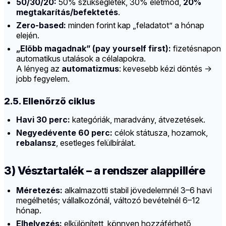
50/30/20:
50% szükségletek, 30% életmód,
20%
megtakarítás/befektetés
.
Zero-based:
minden forint kap „feladatot” a hónap
elején.
„Előbb magadnak” (pay yourself first):
fizetésnapon
automatikus utalások a célalapokra.
A lényeg az
automatizmus
: kevesebb kézi döntés →
jobb fegyelem.
2.5. Ellenőrző ciklus
Havi 30 perc:
kategóriák, maradvány, átvezetések.
Negyedévente 60 perc:
célok státusza, hozamok,
rebalansz
, esetleges felülbírálat.
3) Vésztartalék – a rendszer alappillére
Méretezés:
alkalmazotti stabil jövedelemnél 3–6 havi
megélhetés; vállalkozónál, változó bevételnél 6–12
hónap.
Elhelyezés:
elkülönített, könnyen hozzáférhető