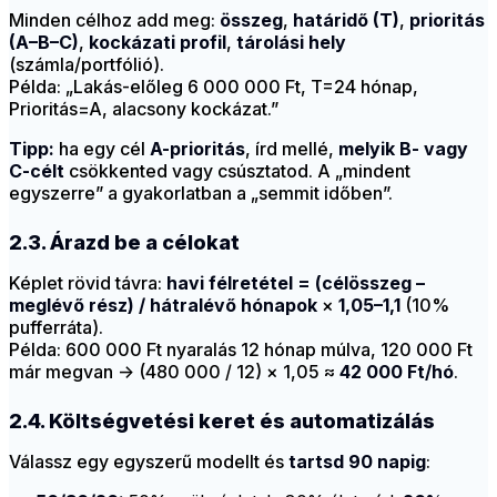
Minden célhoz add meg:
összeg
,
határidő (T)
,
prioritás
(A–B–C)
,
kockázati profil
,
tárolási hely
(számla/portfólió).
Példa: „Lakás-előleg 6 000 000 Ft, T=24 hónap,
Prioritás=A, alacsony kockázat.”
Tipp:
ha egy cél
A-prioritás
, írd mellé,
melyik B- vagy
C-célt
csökkented vagy csúsztatod. A „mindent
egyszerre” a gyakorlatban a „semmit időben”.
2.3. Árazd be a célokat
Képlet rövid távra:
havi félretétel = (célösszeg –
meglévő rész) / hátralévő hónapok
×
1,05–1,1
(10%
pufferráta).
Példa: 600 000 Ft nyaralás 12 hónap múlva, 120 000 Ft
már megvan → (480 000 / 12) × 1,05 ≈
42 000 Ft/hó
.
2.4. Költségvetési keret és automatizálás
Válassz egy egyszerű modellt és
tartsd 90 napig
: