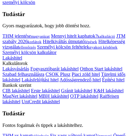
személyi kölcsön
Tudástár
Gyors magyarázatok, hogy jobb döntést hozz.
THM jelentése
Mennyi hitelt kaphatok?
JTM
magyarázat
kalkuláció
szabály 2026
Hitelkiváltás útmutató
Hitelképesség
korlátok
lépések
vizsgálat
Személyi kölcsön feltételek
ellenőrzés
gyakori kérdések
Személyi kölcsön kalkulátor
Lakáshitel
Kalkulátorok
Lakásvásárlás
Fogyasztóbarát lakáshitel
Otthon Start lakáshitel
Szabad felhasználásra
CSOK Plusz
Piaci zöld hitel
Türelmi idős
lakáshitel
Lakásfelújítási hitel
Adósságrendező hitel
Építési hitel
Bankok szerint
CIB lakáshitel
Erste lakáshitel
Gránit lakáshitel
K&H lakáshitel
MagNet lakáshitel
MBH lakáshitel
OTP lakáshitel
Raiffeisen
lakáshitel
UniCredit lakáshitel
Tudástár
Fontos fogalmak és tippek a lakáshitelhez.
THM vs kamat
Fix vagy változó kamat?
Önerő
különbség
útmutató