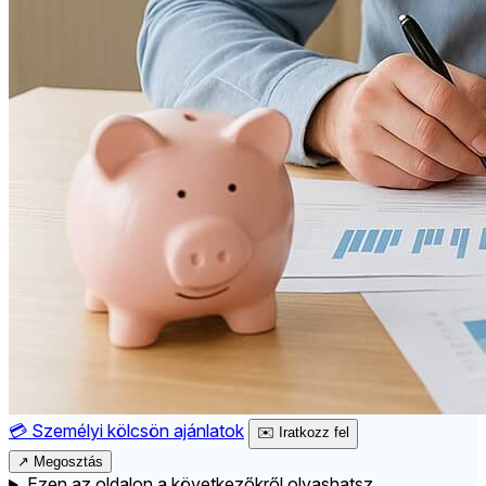
💳
Személyi kölcsön ajánlatok
✉️
Iratkozz fel
↗
Megosztás
Ezen az oldalon a következőkről olvashatsz