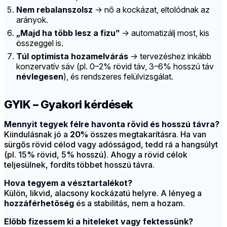
Nem rebalanszolsz
→ nő a kockázat, eltolódnak az
arányok.
„Majd ha több lesz a fizu”
→ automatizálj most, kis
összeggel is.
Túl optimista hozamelvárás
→ tervezéshez inkább
konzervatív sáv (pl. 0–2% rövid táv, 3–6% hosszú táv
névlegesen
), és rendszeres felülvizsgálat.
GYIK – Gyakori kérdések
Mennyit tegyek félre havonta rövid és hosszú távra?
Kiindulásnak jó a
20%
összes megtakarításra. Ha van
sürgős rövid célod vagy adósságod, tedd rá a hangsúlyt
(pl. 15% rövid, 5% hosszú). Ahogy a rövid célok
teljesülnek, fordíts többet hosszú távra.
Hova tegyem a vésztartalékot?
Külön, likvid, alacsony kockázatú helyre. A lényeg a
hozzáférhetőség
és a stabilitás, nem a hozam.
Előbb fizessem ki a hiteleket vagy fektessünk?