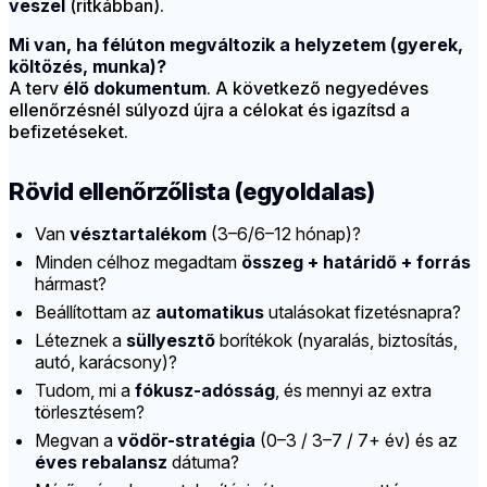
veszel
(ritkábban).
Mi van, ha félúton megváltozik a helyzetem (gyerek,
költözés, munka)?
A terv
élő dokumentum
. A következő negyedéves
ellenőrzésnél súlyozd újra a célokat és igazítsd a
befizetéseket.
Rövid ellenőrzőlista (egyoldalas)
Van
vésztartalékom
(3–6/6–12 hónap)?
Minden célhoz megadtam
összeg + határidő + forrás
hármast?
Beállítottam az
automatikus
utalásokat fizetésnapra?
Léteznek a
süllyesztő
borítékok (nyaralás, biztosítás,
autó, karácsony)?
Tudom, mi a
fókusz-adósság
, és mennyi az extra
törlesztésem?
Megvan a
vödör-stratégia
(0–3 / 3–7 / 7+ év) és az
éves rebalansz
dátuma?