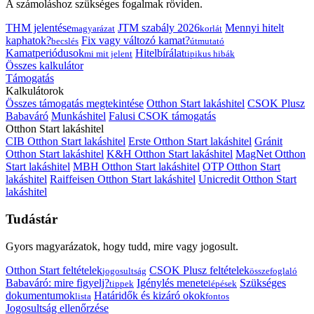
A számoláshoz szükséges fogalmak röviden.
THM jelentése
JTM szabály 2026
Mennyi hitelt
magyarázat
korlát
kaphatok?
Fix vagy változó kamat?
becslés
útmutató
Kamatperiódusok
Hitelbírálat
mi mit jelent
tipikus hibák
Összes kalkulátor
Támogatás
Kalkulátorok
Összes támogatás megtekintése
Otthon Start lakáshitel
CSOK Plusz
Babaváró
Munkáshitel
Falusi CSOK támogatás
Otthon Start lakáshitel
CIB Otthon Start lakáshitel
Erste Otthon Start lakáshitel
Gránit
Otthon Start lakáshitel
K&H Otthon Start lakáshitel
MagNet Otthon
Start lakáshitel
MBH Otthon Start lakáshitel
OTP Otthon Start
lakáshitel
Raiffeisen Otthon Start lakáshitel
Unicredit Otthon Start
lakáshitel
Tudástár
Gyors magyarázatok, hogy tudd, mire vagy jogosult.
Otthon Start feltételek
CSOK Plusz feltételek
jogosultság
összefoglaló
Babaváró: mire figyelj?
Igénylés menete
Szükséges
tippek
lépések
dokumentumok
Határidők és kizáró okok
lista
fontos
Jogosultság ellenőrzése