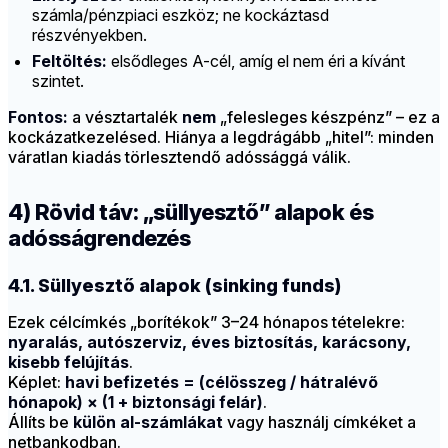
számla/pénzpiaci eszköz; ne kockáztasd
részvényekben.
Feltöltés:
elsődleges A-cél, amíg el nem éri a kívánt
szintet.
Fontos:
a vésztartalék
nem
„felesleges készpénz” – ez a
kockázatkezelésed. Hiánya a legdrágább „hitel”: minden
váratlan kiadás törlesztendő adóssággá válik.
4) Rövid táv: „süllyesztő” alapok és
adósságrendezés
4.1. Süllyesztő alapok (sinking funds)
Ezek célcímkés „borítékok” 3–24 hónapos tételekre:
nyaralás, autószerviz, éves biztosítás, karácsony,
kisebb felújítás
.
Képlet:
havi befizetés = (célösszeg / hátralévő
hónapok) × (1 + biztonsági felár)
.
Állíts be
külön al-számlákat
vagy használj címkéket a
netbankodban.