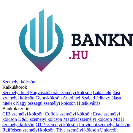
Személyi kölcsön
Kalkulátorok
Személyi hitel
Fogyasztóbarát személyi kölcsön
Lakásfelújítási
személyi kölcsön
Gyorskölcsön
Autóhitel
Szabad felhasználású
hitelek
Nagy összegű személyi kölcsön
Hitelkiváltás
Bankok szerint
CIB személyi kölcsön
Cofidis személyi kölcsön
Erste személyi
kölcsön
K&H személyi kölcsön
MagNet személyi kölcsön
MBH
személyi kölcsön
OTP személyi kölcsön
Provident személyi kölcsön
Raiffeisen személyi kölcsön
Trive személyi kölcsön
Unicredit