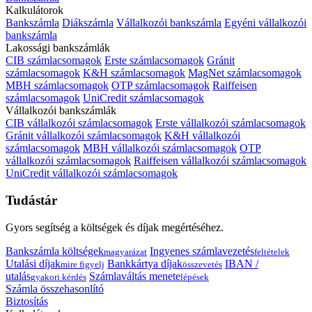
Kalkulátorok
Bankszámla
Diákszámla
Vállalkozói bankszámla
Egyéni vállalkozói
bankszámla
Lakossági bankszámlák
CIB számlacsomagok
Erste számlacsomagok
Gránit
számlacsomagok
K&H számlacsomagok
MagNet számlacsomagok
MBH számlacsomagok
OTP számlacsomagok
Raiffeisen
számlacsomagok
UniCredit számlacsomagok
Vállalkozói bankszámlák
CIB vállalkozói számlacsomagok
Erste vállalkozói számlacsomagok
Gránit vállalkozói számlacsomagok
K&H vállalkozói
számlacsomagok
MBH vállalkozói számlacsomagok
OTP
vállalkozói számlacsomagok
Raiffeisen vállalkozói számlacsomagok
UniCredit vállalkozói számlacsomagok
Tudástár
Gyors segítség a költségek és díjak megértéséhez.
Bankszámla költségek
Ingyenes számlavezetés
magyarázat
feltételek
Utalási díjak
Bankkártya díjak
IBAN /
mire figyelj
összevetés
utalás
Számlaváltás menete
gyakori kérdés
lépések
Számla összehasonlító
Biztosítás