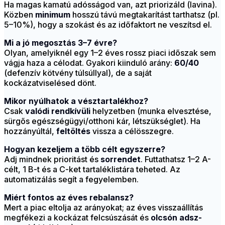
Ha magas kamatú adósságod van, azt priorizáld (lavina).
Közben
minimum
hosszú távú megtakarítást tarthatsz (pl.
5–10%), hogy a szokást és az időfaktort ne veszítsd el.
Mi a jó megosztás 3–7 évre?
Olyan, amelyiknél egy 1–2 éves rossz piaci időszak sem
vágja haza a célodat. Gyakori kiinduló arány:
60/40
(defenzív kötvény túlsúllyal), de a saját
kockázatviselésed dönt.
Mikor nyúlhatok a vésztartalékhoz?
Csak
valódi rendkívüli
helyzetben (munka elvesztése,
sürgős egészségügyi/otthoni kár, létszükséglet). Ha
hozzányúltál,
feltöltés
vissza a célösszegre.
Hogyan kezeljem a több célt egyszerre?
Adj mindnek prioritást és
sorrendet
. Futtathatsz 1–2 A-
célt, 1 B-t és a C-ket tartaléklistára teheted. Az
automatizálás segít a fegyelemben.
Miért fontos az éves rebalansz?
Mert a piac eltolja az arányokat; az éves visszaállítás
megfékezi a kockázat felcsúszását és
olcsón adsz-