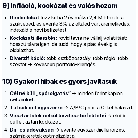
9) Infláció, kockázat és valós hozam
Reálcélokat
tűzz ki: ha 2 év múlva 2,4 M Ft-ra lesz
szükséged, és évente 8% az általad várt áremelkedés,
indexáld a havi befizetést.
Kockázati illesztés:
rövid távra ne vállalj volatilitást;
hosszú távra igen, de tudd, hogy a piac évekig is
oldalazhat.
Diverzifikáció:
több eszközosztály, több régió, több
szektor → kevesebb portfólió-kilengés.
10) Gyakori hibák és gyors javításuk
Cél nélküli „spórolgatás”
→ minden forint kapjon
célcímkét
.
Túl sok cél egyszerre
→ A/B/C prior, a C-ket halaszd.
Vésztartalék nélkül kezdesz befektetni
→ előbb
puffer, aztán kockázat.
Díj- és adóvakság
→ évente egyszer díjellenőrzés,
számlakeretek optimalizálása.