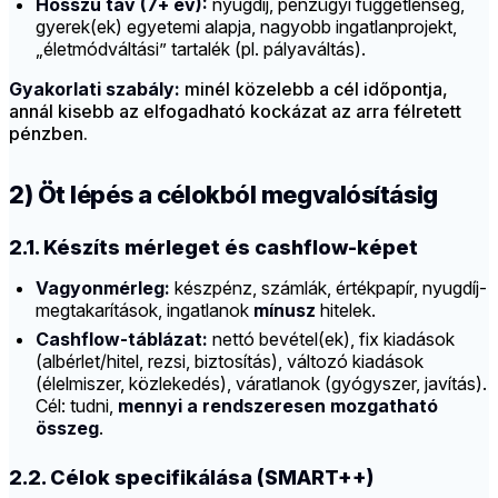
Hosszú táv (7+ év):
nyugdíj, pénzügyi függetlenség,
gyerek(ek) egyetemi alapja, nagyobb ingatlanprojekt,
„életmódváltási” tartalék (pl. pályaváltás).
Gyakorlati szabály:
minél közelebb a cél időpontja,
annál kisebb az elfogadható kockázat az arra félretett
pénzben.
2) Öt lépés a célokból megvalósításig
2.1. Készíts mérleget és cashflow-képet
Vagyonmérleg:
készpénz, számlák, értékpapír, nyugdíj-
megtakarítások, ingatlanok
mínusz
hitelek.
Cashflow-táblázat:
nettó bevétel(ek), fix kiadások
(albérlet/hitel, rezsi, biztosítás), változó kiadások
(élelmiszer, közlekedés), váratlanok (gyógyszer, javítás).
Cél: tudni,
mennyi a rendszeresen mozgatható
összeg
.
2.2. Célok specifikálása (SMART++)