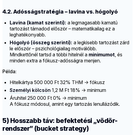
4.2. Adósságstratégia – lavina vs. hógolyó
Lavina (kamat szerinti):
a legmagasabb kamatú
tartozást támadod először – matematikailag ez a
leghatékonyabb.
Hógolyó (összeg szerinti):
a legkisebb tartozást zárd
le először – pszichológiailag motiválóbb.
Mindkettőnél tartsd a többi hitelnél a
minimumot
, és
minden extra a fókusz-adósságra menjen.
Példa:
Hitelkártya 500 000 Ft 32% THM → fókusz
Személyi kölcsön
1,2 M Ft 18% → minimum
Áruhitel 250 000 Ft 0% → minimum
A fókusz módosul, amint egy tartozás lenullázódik.
5) Hosszabb táv: befektetési „vödör-
rendszer” (bucket strategy)