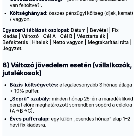
van feltöltve?”.
Költséghányad:
összes pénzügyi költség (díjak, kamat)
/ vagyon.
Egyszerű táblázat oszlopai:
Dátum | Bevétel | Fix
kiadás | Változó | Cél A | Cél B | Vésztartalék |
Befektetés | Hitelek | Nettó vagyon | Megtakarítási ráta |
Jegyzet.
8) Változó jövedelem esetén (vállalkozók,
jutalékosok)
Bázis-költségvetés:
a legalacsonyabb 3 hónap átlaga
+ 10% puffer.
„Seprű” szabály:
minden hónap 25-én a maradék likvid
pénzt előre meghatározott sorrendben söpörd a célokra
(A→B→C).
Éves pufferalap:
egy külön „csendes hónap” alap 1–2
havi fix kiadásra.