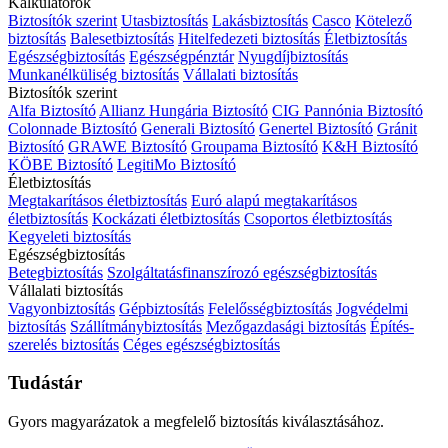
Kalkulátorok
Biztosítók szerint
Utasbiztosítás
Lakásbiztosítás
Casco
Kötelező
biztosítás
Balesetbiztosítás
Hitelfedezeti biztosítás
Életbiztosítás
Egészségbiztosítás
Egészségpénztár
Nyugdíjbiztosítás
Munkanélküliség biztosítás
Vállalati biztosítás
Biztosítók szerint
Alfa Biztosító
Allianz Hungária Biztosító
CIG Pannónia Biztosító
Colonnade Biztosító
Generali Biztosító
Genertel Biztosító
Gránit
Biztosító
GRAWE Biztosító
Groupama Biztosító
K&H Biztosító
KÖBE Biztosító
LegitiMo Biztosító
Életbiztosítás
Megtakarításos életbiztosítás
Euró alapú megtakarításos
életbiztosítás
Kockázati életbiztosítás
Csoportos életbiztosítás
Kegyeleti biztosítás
Egészségbiztosítás
Betegbiztosítás
Szolgáltatásfinanszírozó egészségbiztosítás
Vállalati biztosítás
Vagyonbiztosítás
Gépbiztosítás
Felelősségbiztosítás
Jogvédelmi
biztosítás
Szállítmánybiztosítás
Mezőgazdasági biztosítás
Építés-
szerelés biztosítás
Céges egészségbiztosítás
Tudástár
Gyors magyarázatok a megfelelő biztosítás kiválasztásához.