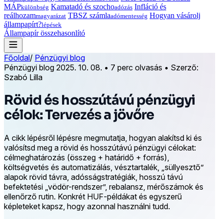
MÁP
Kamatadó és szocho
Infláció és
különbség
adózás
reálhozam
TBSZ számla
Hogyan vásárolj
magyarázat
adómentesség
állampapírt?
lépések
Állampapír összehasonlító
Főoldal
/
Pénzügyi blog
Pénzügyi blog
2025. 10. 08.
•
7 perc olvasás
•
Szerző:
Szabó Lilla
Rövid és hosszútávú pénzügyi
célok: Tervezés a jövőre
A cikk lépésről lépésre megmutatja, hogyan alakítsd ki és
valósítsd meg a rövid és hosszútávú pénzügyi célokat:
célmeghatározás (összeg + határidő + forrás),
költségvetés és automatizálás, vésztartalék, „süllyesztő”
alapok rövid távra, adósságstratégiák, hosszú távú
befektetési „vödör-rendszer”, rebalansz, mérőszámok és
ellenőrző rutin. Konkrét HUF-példákat és egyszerű
képleteket kapsz, hogy azonnal használni tudd.