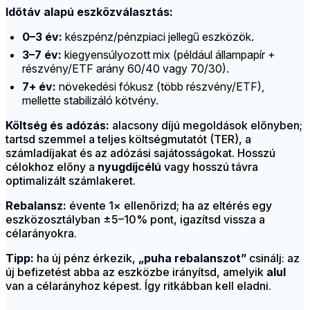
Időtáv alapú eszközválasztás:
0–3 év:
készpénz/pénzpiaci jellegű eszközök.
3–7 év:
kiegyensúlyozott mix (például állampapír +
részvény/ETF arány 60/40 vagy 70/30).
7+ év:
növekedési fókusz (több részvény/ETF),
mellette stabilizáló kötvény.
Költség és adózás:
alacsony díjú megoldások előnyben;
tartsd szemmel a teljes költségmutatót (TER), a
számladíjakat és az adózási sajátosságokat. Hosszú
célokhoz előny a
nyugdíjcélú
vagy hosszú távra
optimalizált számlakeret.
Rebalansz:
évente 1× ellenőrizd; ha az eltérés egy
eszközosztályban ±5–10% pont, igazítsd vissza a
célarányokra.
Tipp:
ha új pénz érkezik,
„puha rebalanszot”
csinálj: az
új befizetést abba az eszközbe irányítsd, amelyik
alul
van a célarányhoz képest. Így ritkábban kell eladni.