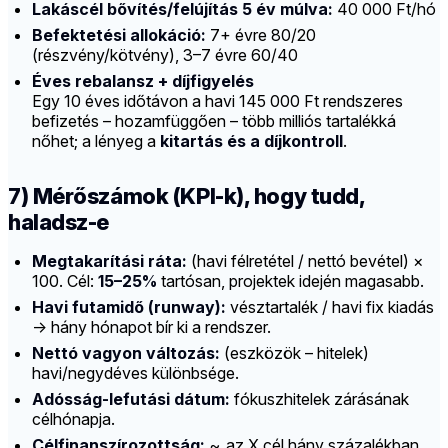
Lakáscél bővítés/felújítás 5 év múlva:
40 000 Ft/hó
Befektetési allokáció:
7+ évre 80/20
(részvény/kötvény), 3–7 évre 60/40
Éves rebalansz + díjfigyelés
Egy 10 éves időtávon a havi 145 000 Ft rendszeres
befizetés – hozamfüggően – több milliós tartalékká
nőhet; a lényeg a
kitartás és a díjkontroll
.
7) Mérőszámok (KPI-k), hogy tudd,
haladsz-e
Megtakarítási ráta:
(havi félretétel / nettó bevétel) ×
100. Cél:
15–25%
tartósan, projektek idején magasabb.
Havi futamidő (runway):
vésztartalék / havi fix kiadás
→ hány hónapot bír ki a rendszer.
Nettó vagyon változás:
(eszközök – hitelek)
havi/negydéves különbsége.
Adósság-lefutási dátum:
fókuszhitelek zárásának
célhónapja.
Célfinanszírozottság:
~„az X cél hány százalékban