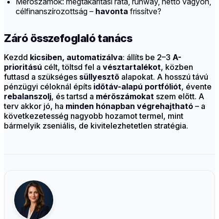
Mérőszámok: megtakarítási ráta, runway, nettó vagyon,
célfinanszírozottság –
havonta
frissítve?
Záró összefoglaló tanács
Kezdd
kicsiben, automatizálva
: állíts be 2–3
A-
prioritású
célt, töltsd fel a
vésztartalékot
, közben
futtasd a szükséges
süllyesztő
alapokat. A hosszú távú
pénzügyi céloknál építs
időtáv-alapú portfóliót
, évente
rebalanszolj
, és tartsd a
mérőszámokat
szem előtt. A
terv akkor jó, ha
minden hónapban végrehajtható
– a
következetesség nagyobb hozamot termel, mint
bármelyik zseniális, de kivitelezhetetlen stratégia.