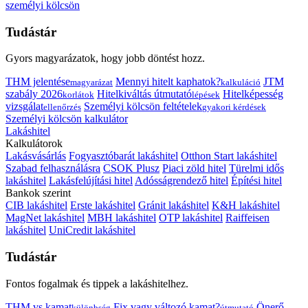
személyi kölcsön
Tudástár
Gyors magyarázatok, hogy jobb döntést hozz.
THM jelentése
Mennyi hitelt kaphatok?
JTM
magyarázat
kalkuláció
szabály 2026
Hitelkiváltás útmutató
Hitelképesség
korlátok
lépések
vizsgálat
Személyi kölcsön feltételek
ellenőrzés
gyakori kérdések
Személyi kölcsön kalkulátor
Lakáshitel
Kalkulátorok
Lakásvásárlás
Fogyasztóbarát lakáshitel
Otthon Start lakáshitel
Szabad felhasználásra
CSOK Plusz
Piaci zöld hitel
Türelmi idős
lakáshitel
Lakásfelújítási hitel
Adósságrendező hitel
Építési hitel
Bankok szerint
CIB lakáshitel
Erste lakáshitel
Gránit lakáshitel
K&H lakáshitel
MagNet lakáshitel
MBH lakáshitel
OTP lakáshitel
Raiffeisen
lakáshitel
UniCredit lakáshitel
Tudástár
Fontos fogalmak és tippek a lakáshitelhez.
THM vs kamat
Fix vagy változó kamat?
Önerő
különbség
útmutató