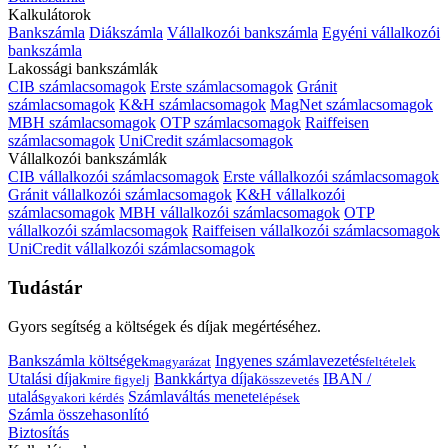
Kalkulátorok
Bankszámla
Diákszámla
Vállalkozói bankszámla
Egyéni vállalkozói
bankszámla
Lakossági bankszámlák
CIB számlacsomagok
Erste számlacsomagok
Gránit
számlacsomagok
K&H számlacsomagok
MagNet számlacsomagok
MBH számlacsomagok
OTP számlacsomagok
Raiffeisen
számlacsomagok
UniCredit számlacsomagok
Vállalkozói bankszámlák
CIB vállalkozói számlacsomagok
Erste vállalkozói számlacsomagok
Gránit vállalkozói számlacsomagok
K&H vállalkozói
számlacsomagok
MBH vállalkozói számlacsomagok
OTP
vállalkozói számlacsomagok
Raiffeisen vállalkozói számlacsomagok
UniCredit vállalkozói számlacsomagok
Tudástár
Gyors segítség a költségek és díjak megértéséhez.
Bankszámla költségek
Ingyenes számlavezetés
magyarázat
feltételek
Utalási díjak
Bankkártya díjak
IBAN /
mire figyelj
összevetés
utalás
Számlaváltás menete
gyakori kérdés
lépések
Számla összehasonlító
Biztosítás