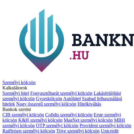
Személyi kölcsön
Kalkulátorok
Személyi hitel
Fogyasztóbarát személyi kölcsön
Lakásfelújítási
személyi kölcsön
Gyorskölcsön
Autóhitel
Szabad felhasználású
hitelek
Nagy összegű személyi kölcsön
Hitelkiváltás
Bankok szerint
CIB személyi kölcsön
Cofidis személyi kölcsön
Erste személyi
kölcsön
K&H személyi kölcsön
MagNet személyi kölcsön
MBH
személyi kölcsön
OTP személyi kölcsön
Provident személyi kölcsön
Raiffeisen személyi kölcsön
Trive személyi kölcsön
Unicredit