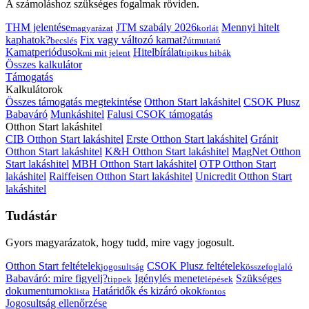
A számoláshoz szükséges fogalmak röviden.
THM jelentése
JTM szabály 2026
Mennyi hitelt
magyarázat
korlát
kaphatok?
Fix vagy változó kamat?
becslés
útmutató
Kamatperiódusok
Hitelbírálat
mi mit jelent
tipikus hibák
Összes kalkulátor
Támogatás
Kalkulátorok
Összes támogatás megtekintése
Otthon Start lakáshitel
CSOK Plusz
Babaváró
Munkáshitel
Falusi CSOK támogatás
Otthon Start lakáshitel
CIB Otthon Start lakáshitel
Erste Otthon Start lakáshitel
Gránit
Otthon Start lakáshitel
K&H Otthon Start lakáshitel
MagNet Otthon
Start lakáshitel
MBH Otthon Start lakáshitel
OTP Otthon Start
lakáshitel
Raiffeisen Otthon Start lakáshitel
Unicredit Otthon Start
lakáshitel
Tudástár
Gyors magyarázatok, hogy tudd, mire vagy jogosult.
Otthon Start feltételek
CSOK Plusz feltételek
jogosultság
összefoglaló
Babaváró: mire figyelj?
Igénylés menete
Szükséges
tippek
lépések
dokumentumok
Határidők és kizáró okok
lista
fontos
Jogosultság ellenőrzése