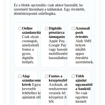
Ez a blokk opcionális: csak akkor használd, ha
szeretnéd finomítani a találatokat. Egy rövidebb,
döntésközpontú szűrőlogika.
Online
Digitális
Azonnali
számlanyitás
pénztárca
push
Csak olyan
támogatás
értesítés
csomagok,
Apple Pay,
Akik SMS
amelyeknél
Google Pay
helyett
fontos a
vagy hasonló
inkább
gyors,
mobilfizetési
appos
digitális
használathoz.
értesítést
belépés.
szeretnének.
Alap
Fontos a
Több
számlacsomagokat
készpénzfelvétel
ajánlat
kérek
Egyszerűbb,
Azoknak, akik
ugyanattól
kevesebb
rendszeresen
a banktól
feltételhez kötött
vesznek fel
Ne csak
ajánlatok előtérben.
készpénzt ATM-
egyetlen
ből.
kiemelt