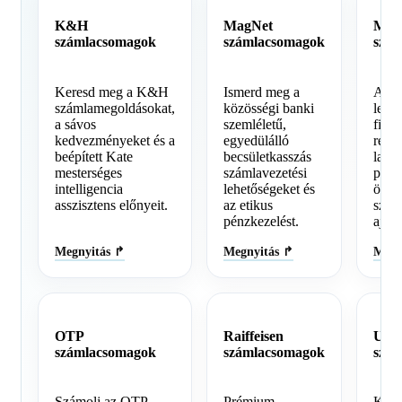
K&H
MagNet
MB
számlacsomagok
számlacsomagok
szá
Keresd meg a K&H
Ismerd meg a
Az o
számlamegoldásokat,
közösségi banki
legn
a sávos
szemléletű,
fiókh
kedvezményeket és a
egyedülálló
rend
beépített Kate
becsületkasszás
lakos
mesterséges
számlavezetési
prém
intelligencia
lehetőségeket és
össz
asszisztens előnyeit.
az etikus
szám
pénzkezelést.
ajánl
Megnyitás ↱
Megnyitás ↱
Megn
OTP
Raiffeisen
UniC
számlacsomagok
számlacsomagok
szá
Számolj az OTP
Prémium
Kere