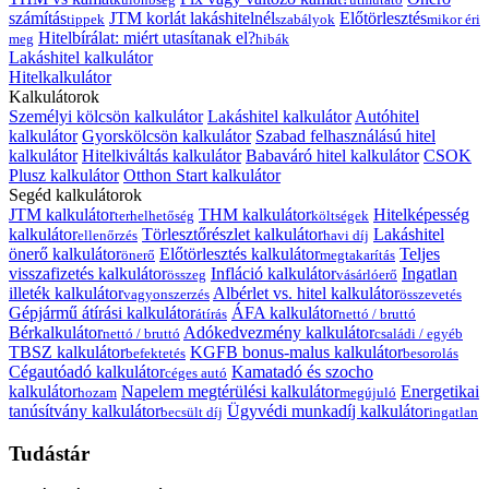
számítás
JTM korlát lakáshitelnél
Előtörlesztés
tippek
szabályok
mikor éri
Hitelbírálat: miért utasítanak el?
meg
hibák
Lakáshitel kalkulátor
Hitelkalkulátor
Kalkulátorok
Személyi kölcsön kalkulátor
Lakáshitel kalkulátor
Autóhitel
kalkulátor
Gyorskölcsön kalkulátor
Szabad felhasználású hitel
kalkulátor
Hitelkiváltás kalkulátor
Babaváró hitel kalkulátor
CSOK
Plusz kalkulátor
Otthon Start kalkulátor
Segéd kalkulátorok
JTM kalkulátor
THM kalkulátor
Hitelképesség
terhelhetőség
költségek
kalkulátor
Törlesztőrészlet kalkulátor
Lakáshitel
ellenőrzés
havi díj
önerő kalkulátor
Előtörlesztés kalkulátor
Teljes
önerő
megtakarítás
visszafizetés kalkulátor
Infláció kalkulátor
Ingatlan
összeg
vásárlóerő
illeték kalkulátor
Albérlet vs. hitel kalkulátor
vagyonszerzés
összevetés
Gépjármű átírási kalkulátor
ÁFA kalkulátor
átírás
nettó / bruttó
Bérkalkulátor
Adókedvezmény kalkulátor
nettó / bruttó
családi / egyéb
TBSZ kalkulátor
KGFB bonus-malus kalkulátor
befektetés
besorolás
Cégautóadó kalkulátor
Kamatadó és szocho
céges autó
kalkulátor
Napelem megtérülési kalkulátor
Energetikai
hozam
megújuló
tanúsítvány kalkulátor
Ügyvédi munkadíj kalkulátor
becsült díj
ingatlan
Tudástár