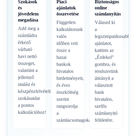
Szokások
Piaci
Biztonságos
és
ajánlatok
online
jövedelem
összevetése
számlanyitás
megadása
Független
Válaszd ki
Add meg a
kalkulátorunk
a
számládra
valós
legszimpatikusabb
érkező
időben veti
ajánlatot,
várható
össze a
kattints az
havi nettó
hazai
„Érdekel”
összeget,
bankok
gombra, és
valamint a
hivatalos
rendszerünk
jellemző
hirdetményeit,
átirányít a
utalási és
és éves
választott
készpénzfelvételi
összköltség
bank
szokásaidat
szerint
hivatalos,
a pontos
rangsorolja
szelfis
kalkulációhoz!
a
számlanyitó
számlacsomagokat.
felületére.