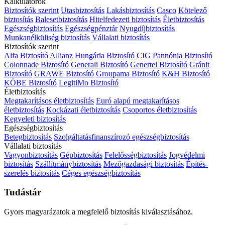
Kalkulátorok
Biztosítók szerint
Utasbiztosítás
Lakásbiztosítás
Casco
Kötelező
biztosítás
Balesetbiztosítás
Hitelfedezeti biztosítás
Életbiztosítás
Egészségbiztosítás
Egészségpénztár
Nyugdíjbiztosítás
Munkanélküliség biztosítás
Vállalati biztosítás
Biztosítók szerint
Alfa Biztosító
Allianz Hungária Biztosító
CIG Pannónia Biztosító
Colonnade Biztosító
Generali Biztosító
Genertel Biztosító
Gránit
Biztosító
GRAWE Biztosító
Groupama Biztosító
K&H Biztosító
KÖBE Biztosító
LegitiMo Biztosító
Életbiztosítás
Megtakarításos életbiztosítás
Euró alapú megtakarításos
életbiztosítás
Kockázati életbiztosítás
Csoportos életbiztosítás
Kegyeleti biztosítás
Egészségbiztosítás
Betegbiztosítás
Szolgáltatásfinanszírozó egészségbiztosítás
Vállalati biztosítás
Vagyonbiztosítás
Gépbiztosítás
Felelősségbiztosítás
Jogvédelmi
biztosítás
Szállítmánybiztosítás
Mezőgazdasági biztosítás
Építés-
szerelés biztosítás
Céges egészségbiztosítás
Tudástár
Gyors magyarázatok a megfelelő biztosítás kiválasztásához.