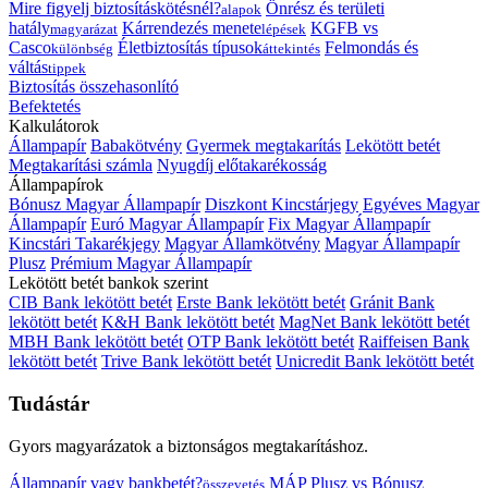
Mire figyelj biztosításkötésnél?
Önrész és területi
alapok
hatály
Kárrendezés menete
KGFB vs
magyarázat
lépések
Casco
Életbiztosítás típusok
Felmondás és
különbség
áttekintés
váltás
tippek
Biztosítás összehasonlító
Befektetés
Kalkulátorok
Állampapír
Babakötvény
Gyermek megtakarítás
Lekötött betét
Megtakarítási számla
Nyugdíj előtakarékosság
Állampapírok
Bónusz Magyar Állampapír
Diszkont Kincstárjegy
Egyéves Magyar
Állampapír
Euró Magyar Állampapír
Fix Magyar Állampapír
Kincstári Takarékjegy
Magyar Államkötvény
Magyar Állampapír
Plusz
Prémium Magyar Állampapír
Lekötött betét bankok szerint
CIB Bank lekötött betét
Erste Bank lekötött betét
Gránit Bank
lekötött betét
K&H Bank lekötött betét
MagNet Bank lekötött betét
MBH Bank lekötött betét
OTP Bank lekötött betét
Raiffeisen Bank
lekötött betét
Trive Bank lekötött betét
Unicredit Bank lekötött betét
Tudástár
Gyors magyarázatok a biztonságos megtakarításhoz.
Állampapír vagy bankbetét?
MÁP Plusz vs Bónusz
összevetés