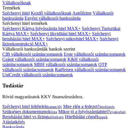
Vállalkozóknak
Termékek
Széchenyi hitel
Kezdő vállalkozóknak
Autólízing
Vállalkozói
bankszámla
Egyéni vállalkozói bankszámla
Széchenyi hitel termékek
Széchenyi Kártya folyószámla hitel MAX+
Széchenyi Turisztikai
Kártya MAX+
Széchenyi likviditási hitel MAX+
Széchenyi
beruházási hitel MAX+
Széchenyi mikrohitel MAX+
Széchenyi
lízingkonstrukció MAX+
Vállalkozói bankszámlák bankok szerint
CIB vállalkozói számlacsomagok
Erste vállalkozói számlacsomagok
Gránit vállalkozói számlacsomagok
K&H vállalkozói
számlacsomagok
MBH vállalkozói számlacsomagok
OTP
vállalkozói számlacsomagok
Raiffeisen vállalkozói számlacsomagok
UniCredit vállalkozói számlacsomagok
Tudástár
Rövid magyarázatok KKV finanszírozáshoz.
Széchenyi hitel feltételek
Mire elég a fedezet?
kamat/díj
áttekintés
Szükséges dokumentumok
Mikor jó a folyószámlahitel?
lista
gyakorlati
Beruházási hitel vs lízing
Hitelbírálat cégnél
különbség
tippek
Ajánlatkérés
Bankszámla