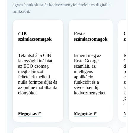
egyes bankok saját kedvezményfeltételeit és digitális
funkcióit.
CIB
Erste
Grán
számlacsomagok
számlacsomagok
szá
Tekintsd át a CIB
Ismerd meg az
Isme
lakossági kínálatát,
Erste George
Gráni
az ECO csomag
számláit, az
digitá
meghatározott
intelligens
papí
feltételek melletti
applikáció
csoma
nulla forintos díját és
funkcióit és a
szelf
az online mobilbanki
sávos havidíj-
kiem
előnyöket.
kedvezményeket.
kész
jóváí
akció
Megnyitás ↱
Megnyitás ↱
Megn