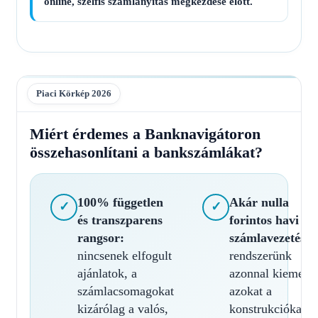
online, szelfis számlanyitás megkezdése előtt.
Piaci Körkép 2026
Miért érdemes a Banknavigátoron
összehasonlítani a bankszámlákat?
100% független
Akár nulla
✓
✓
és transzparens
forintos havi
rangsor:
számlavezetés:
nincsenek elfogult
rendszerünk
ajánlatok, a
azonnal kiemeli
számlacsomagokat
azokat a
kizárólag a valós,
konstrukciókat,