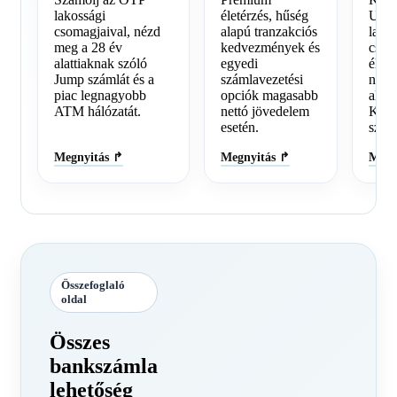
lakossági
életérzés, hűség
UniC
csomagjaival, nézd
alapú tranzakciós
lako
meg a 28 év
kedvezmények és
csom
alattiaknak szóló
egyedi
élvez
Jump számlát és a
számlavezetési
nélk
piac legnagyobb
opciók magasabb
alap
ATM hálózatát.
nettó jövedelem
Kész
esetén.
szab
Megnyitás ↱
Megnyitás ↱
Megn
Összefoglaló
oldal
Összes
bankszámla
lehetőség