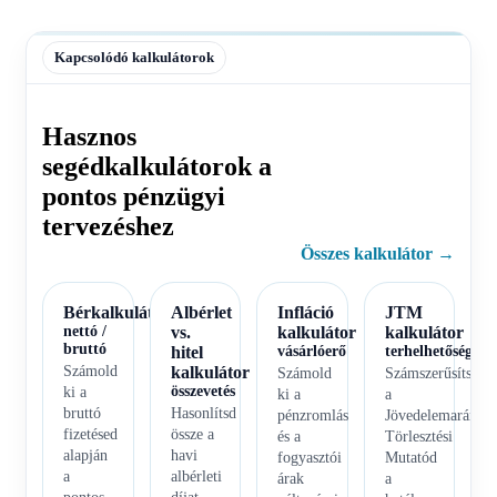
Kapcsolódó kalkulátorok
Hasznos
segédkalkulátorok a
pontos pénzügyi
tervezéshez
Összes kalkulátor →
Bérkalkulátor
Albérlet
Infláció
JTM
nettó /
vs.
kalkulátor
kalkulátor
bruttó
hitel
vásárlóerő
terhelhetőség
Számold
kalkulátor
Számold
Számszerűsítsd
összevetés
ki a
ki a
a
bruttó
Hasonlítsd
pénzromlás
Jövedelemarányo
fizetésed
össze a
és a
Törlesztési
alapján
havi
fogyasztói
Mutatód
a
albérleti
árak
a