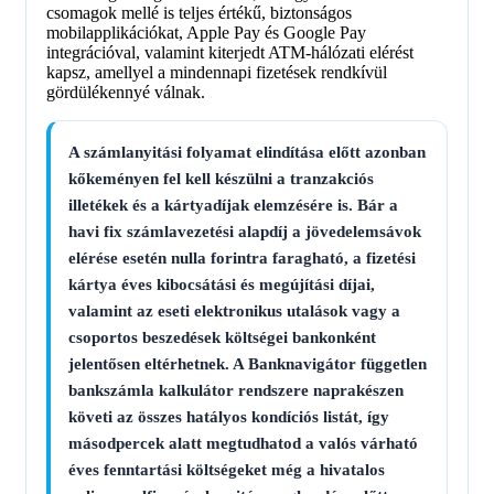
csomagok mellé is teljes értékű, biztonságos
mobilapplikációkat, Apple Pay és Google Pay
integrációval, valamint kiterjedt ATM-hálózati elérést
kapsz, amellyel a mindennapi fizetések rendkívül
gördülékennyé válnak.
A számlanyitási folyamat elindítása előtt azonban
kőkeményen fel kell készülni a tranzakciós
illetékek és a kártyadíjak elemzésére is. Bár a
havi fix számlavezetési alapdíj a jövedelemsávok
elérése esetén nulla forintra faragható, a fizetési
kártya éves kibocsátási és megújítási díjai,
valamint az eseti elektronikus utalások vagy a
csoportos beszedések költségei bankonként
jelentősen eltérhetnek. A Banknavigátor független
bankszámla kalkulátor
rendszere naprakészen
követi az összes hatályos kondíciós listát, így
másodpercek alatt megtudhatod a valós várható
éves fenntartási költségeket még a hivatalos