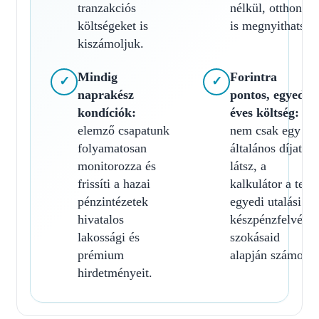
tranzakciós
nélkül, otthonról
költségeket is
is megnyithatsz.
kiszámoljuk.
Mindig
Forintra
✓
✓
naprakész
pontos, egyedi
kondíciók:
éves költség:
elemző csapatunk
nem csak egy
folyamatosan
általános díjat
monitorozza és
látsz, a
frissíti a hazai
kalkulátor a te
pénzintézetek
egyedi utalási és
hivatalos
készpénzfelvételi
lakossági és
szokásaid
prémium
alapján számol.
hirdetményeit.