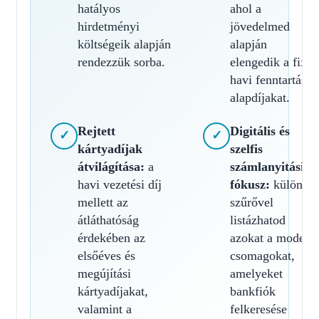
hatályos
ahol a
hirdetményi
jövedelmed
költségeik alapján
alapján
rendezzük sorba.
elengedik a fix
havi fenntartási
alapdíjakat.
Rejtett
Digitális és
✓
✓
kártyadíjak
szelfis
átvilágítása:
a
számlanyitási
havi vezetési díj
fókusz:
külön
mellett az
szűrővel
átláthatóság
listázhatod
érdekében az
azokat a modern
elsőéves és
csomagokat,
megújítási
amelyeket
kártyadíjakat,
bankfiók
valamint a
felkeresése