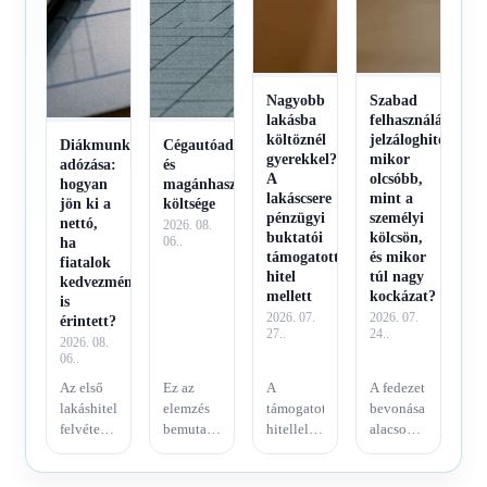
Nagyobb
Szabad
lakásba
felhasználású
költöznél
jelzáloghitel:
Diákmunka
Cégautóadó
gyerekkel?
mikor
adózása:
és
A
olcsóbb,
hogyan
magánhasználat
lakáscsere
mint a
jön ki a
költsége
pénzügyi
személyi
nettó,
2026. 08.
buktatói
kölcsön,
ha
06..
támogatott
és mikor
fiatalok
hitel
túl nagy
kedvezménye
mellett
kockázat?
is
2026. 07.
2026. 07.
érintett?
27..
24..
2026. 08.
06..
Az első
Ez az
A
A fedezet
lakáshitel
elemzés
támogatott
bevonása
felvétele
bemutatja
hitellel
alacsonyabb
komoly,
a
terhelt
hitelárazást
évtizedes
hitelkiváltás
otthon
eredményezhet,