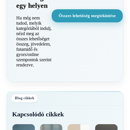
egy helyen
Összes lehetőség megtekintése
Ha még nem
tudod, melyik
kategóriából indulj,
nézd meg az
összes lehetőséget
összeg, jövedelem,
futamidő és
gyors/online
szempontok szerint
rendezve.
Blog cikkek
Kapcsolódó cikkek