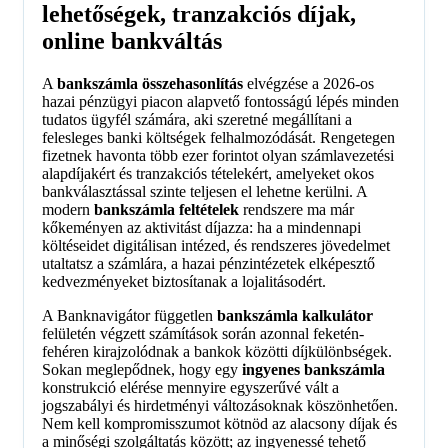
lehetőségek, tranzakciós díjak,
online bankváltás
A
bankszámla összehasonlítás
elvégzése a 2026-os
hazai pénzügyi piacon alapvető fontosságú lépés minden
tudatos ügyfél számára, aki szeretné megállítani a
felesleges banki költségek felhalmozódását. Rengetegen
fizetnek havonta több ezer forintot olyan számlavezetési
alapdíjakért és tranzakciós tételekért, amelyeket okos
bankválasztással szinte teljesen el lehetne kerülni. A
modern
bankszámla feltételek
rendszere ma már
kőkeményen az aktivitást díjazza: ha a mindennapi
költéseidet digitálisan intézed, és rendszeres jövedelmet
utaltatsz a számlára, a hazai pénzintézetek elképesztő
kedvezményeket biztosítanak a lojalitásodért.
A Banknavigátor független
bankszámla kalkulátor
felületén végzett számítások során azonnal feketén-
fehéren kirajzolódnak a bankok közötti díjkülönbségek.
Sokan meglepődnek, hogy egy
ingyenes bankszámla
konstrukció elérése mennyire egyszerűvé vált a
jogszabályi és hirdetményi változásoknak köszönhetően.
Nem kell kompromisszumot kötnöd az alacsony díjak és
a minőségi szolgáltatás között; az ingyenessé tehető