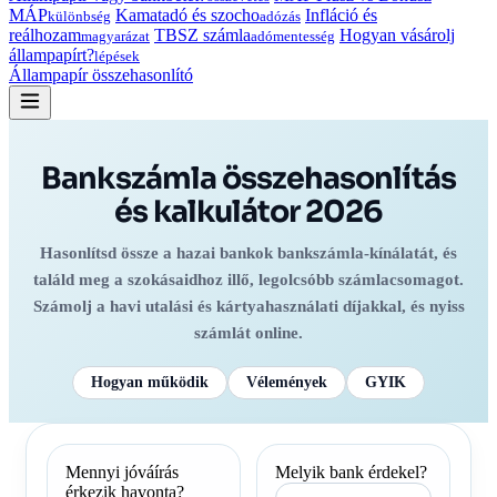
MÁP
Kamatadó és szocho
Infláció és
különbség
adózás
reálhozam
TBSZ számla
Hogyan vásárolj
magyarázat
adómentesség
állampapírt?
lépések
Állampapír összehasonlító
Bankszámla összehasonlítás
és kalkulátor 2026
Hasonlítsd össze a hazai bankok bankszámla-kínálatát, és
találd meg a szokásaidhoz illő, legolcsóbb számlacsomagot.
Számolj a havi utalási és kártyahasználati díjakkal, és nyiss
számlát online.
Hogyan működik
Vélemények
GYIK
Mennyi jóváírás
Melyik bank érdekel?
érkezik havonta?