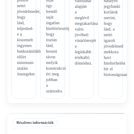
pontos
díjat
változásai
hatályos
nettó
egy
alapján
jegybanki
jövedelmedet,
leendő
a
korlátok
hogy
saját
meglévő
szerint,
lásd,
ingatlan
megtakarításaid
hogy
teljesíted-
hiteltörlesztőjével,
valós
lásd, a
e a
hogy
jövőbeli
nettó
kiszemelt
tisztán
vásárlóerejét
igazolt
ingyenes
lásd,
a
jövedelmed
bankszámlákhoz
hosszú
leginkább
mekkora
előírt
távon
értékálló
havi
minimum
melyik
döntéshez.
hitelterhelést
utalási
konstrukció
bír el
összegeket.
éri meg
biztonságosan.
jobban
a
számodra.
Részletes információk