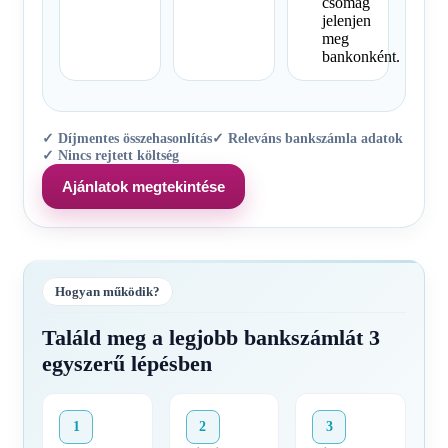
csomag
jelenjen
meg
bankonként.
✓ Díjmentes összehasonlítás
✓ Releváns bankszámla adatok
✓ Nincs rejtett költség
Ajánlatok megtekintése
Hogyan működik?
Találd meg a legjobb bankszámlát 3
egyszerű lépésben
1
2
3