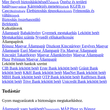
Mire figyelj biztosításkötésnél?
Önrész és területi
alapok
hatály
Kárrendezés menete
KGFB vs
magyarázat
lépések
Casco
Életbiztosítás típusok
Felmondás és
különbség
áttekintés
váltás
tippek
Biztosítás összehasonlító
Befektetés
Kalkulátorok
Állampapír
Babakötvény
Gyermek megtakarítás
Lekötött betét
Megtakarítási számla
Nyugdíj előtakarékosság
Állampapírok
Bónusz Magyar Állampapír
Diszkont Kincstárjegy
Egyéves Magyar
Állampapír
Euró Magyar Állampapír
Fix Magyar Állampapír
Kincstári Takarékjegy
Magyar Államkötvény
Magyar Állampapír
Plusz
Prémium Magyar Állampapír
Lekötött betét bankok szerint
CIB Bank lekötött betét
Erste Bank lekötött betét
Gránit Bank
lekötött betét
K&H Bank lekötött betét
MagNet Bank lekötött betét
MBH Bank lekötött betét
OTP Bank lekötött betét
Raiffeisen Bank
lekötött betét
Trive Bank lekötött betét
Unicredit Bank lekötött betét
Tudástár
Gyors magyarázatok a biztonságos megtakarításhoz.
Állampapír vagy bankbetét?
MÁP Plusz vs Bónusz
összevetés