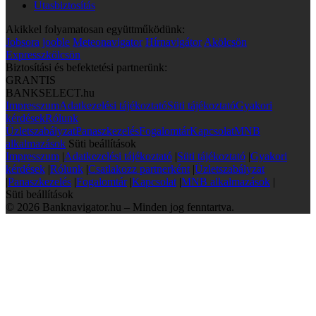
Utasbiztosítás
Akikkel folyamatosan együttműködünk:
Jobsora
jooble
Meteonavigator
Hírnavigátor
Akölcsön
Expresszkölcsön
Biztosítási és befektetési partnerünk:
GRANTIS
BANKSELECT.hu
Impresszum
Adatkezelési tájékoztató
Süti tájékoztató
Gyakori
kérdések
Rólunk
Üzletszabályzat
Panaszkezelés
Fogalomtár
Kapcsolat
MNB
alkalmazások
Süti beállítások
Impresszum
|
Adatkezelési tájékoztató
|
Süti tájékoztató
|
Gyakori
kérdések
|
Rólunk
|
Csatlakozz partnerként
|
Üzletszabályzat
|
Panaszkezelés
|
Fogalomtár
|
Kapcsolat
|
MNB alkalmazások
|
Süti beállítások
© 2026 Banknavigator.hu – Minden jog fenntartva.