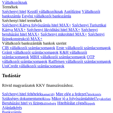
Vállalkozóknak
Termékek
Széchenyi hitel
Kezdő vállalkozóknak
Autólízing
Vállalkozói
bankszámla
Egyéni vállalkozói bankszámla
Széchenyi hitel termékek
Széchenyi Kártya folyószámla hitel MAX+
Széchenyi Turisztikai
Kártya MAX+
Széchenyi likviditási hitel MAX+
Széchenyi
beruházási hitel MAX+
Széchenyi mikrohitel MAX+
Széchenyi
lízingkonstrukció MAX+
Vállalkozói bankszámlák bankok szerint
CIB vállalkozói számlacsomagok
Erste vállalkozói számlacsomagok
Gránit vállalkozói számlacsomagok
K&H vállalkozói
számlacsomagok
MBH vállalkozói számlacsomagok
OTP
vállalkozói számlacsomagok
Raiffeisen vállalkozói számlacsomagok
UniCredit vállalkozói számlacsomagok
Tudástár
Rövid magyarázatok KKV finanszírozáshoz.
Széchenyi hitel feltételek
Mire elég a fedezet?
kamat/díj
áttekintés
Szükséges dokumentumok
Mikor jó a folyószámlahitel?
lista
gyakorlati
Beruházási hitel vs lízing
Hitelbírálat cégnél
különbség
tippek
Ajánlatkérés
Bankszámla