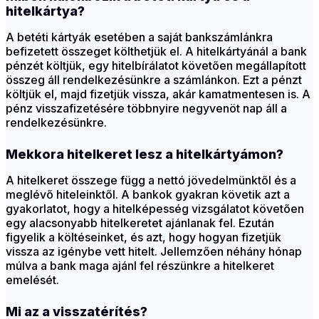
hitelkártya?
A betéti kártyák esetében a saját bankszámlánkra
befizetett összeget költhetjük el. A hitelkártyánál a bank
pénzét költjük, egy hitelbírálatot követően megállapított
összeg áll rendelkezésünkre a számlánkon. Ezt a pénzt
költjük el, majd fizetjük vissza, akár kamatmentesen is. A
pénz visszafizetésére többnyire negyvenöt nap áll a
rendelkezésünkre.
Mekkora hitelkeret lesz a hitelkártyámon?
A hitelkeret összege függ a nettó jövedelmünktől és a
meglévő hiteleinktől. A bankok gyakran követik azt a
gyakorlatot, hogy a hitelképesség vizsgálatot követően
egy alacsonyabb hitelkeretet ajánlanak fel. Ezután
figyelik a költéseinket, és azt, hogy hogyan fizetjük
vissza az igénybe vett hitelt. Jellemzően néhány hónap
múlva a bank maga ajánl fel részünkre a hitelkeret
emelését.
Mi az a visszatérítés?