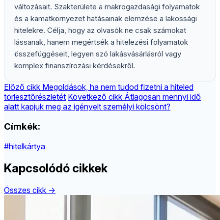
változásait. Szakterülete a makrogazdasági folyamatok
és a kamatkörnyezet hatásainak elemzése a lakossági
hitelekre. Célja, hogy az olvasók ne csak számokat
lássanak, hanem megértsék a hitelezési folyamatok
összefüggéseit, legyen szó lakásvásárlásról vagy
komplex finanszírozási kérdésekről.
Előző cikk
Megoldások, ha nem tudod fizetni a hiteled
törlesztőrészletét
Következő cikk
Átlagosan mennyi idő
alatt kapjuk meg az igényelt személyi kölcsönt?
Címkék:
#hitelkártya
Kapcsolódó cikkek
Összes cikk →