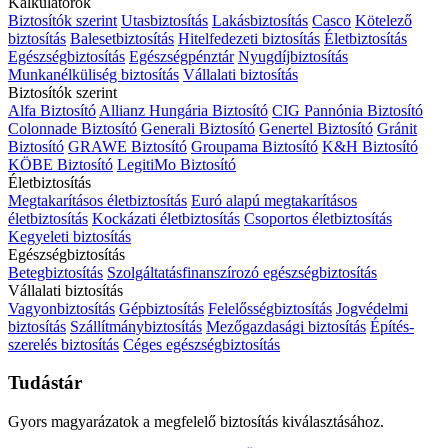
Kalkulátorok
Biztosítók szerint
Utasbiztosítás
Lakásbiztosítás
Casco
Kötelező
biztosítás
Balesetbiztosítás
Hitelfedezeti biztosítás
Életbiztosítás
Egészségbiztosítás
Egészségpénztár
Nyugdíjbiztosítás
Munkanélküliség biztosítás
Vállalati biztosítás
Biztosítók szerint
Alfa Biztosító
Allianz Hungária Biztosító
CIG Pannónia Biztosító
Colonnade Biztosító
Generali Biztosító
Genertel Biztosító
Gránit
Biztosító
GRAWE Biztosító
Groupama Biztosító
K&H Biztosító
KÖBE Biztosító
LegitiMo Biztosító
Életbiztosítás
Megtakarításos életbiztosítás
Euró alapú megtakarításos
életbiztosítás
Kockázati életbiztosítás
Csoportos életbiztosítás
Kegyeleti biztosítás
Egészségbiztosítás
Betegbiztosítás
Szolgáltatásfinanszírozó egészségbiztosítás
Vállalati biztosítás
Vagyonbiztosítás
Gépbiztosítás
Felelősségbiztosítás
Jogvédelmi
biztosítás
Szállítmánybiztosítás
Mezőgazdasági biztosítás
Építés-
szerelés biztosítás
Céges egészségbiztosítás
Tudástár
Gyors magyarázatok a megfelelő biztosítás kiválasztásához.