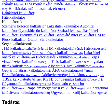
számítás
JTM korlát lakáshitelnél
Előtörlesztés
tippek
szabályok
mikor éri
Hitelbírálat: miért utasítanak el?
meg
hibák
Lakáshitel kalkulátor
Hitelkalkulátor
Kalkulátorok
Személyi kölcsön kalkulátor
Lakáshitel kalkulátor
Autóhitel
kalkulátor
Gyorskölcsön kalkulátor
Szabad felhasználású hitel
kalkulátor
Hitelkiváltás kalkulátor
Babaváró hitel kalkulátor
CSOK
Plusz kalkulátor
Otthon Start kalkulátor
Segéd kalkulátorok
JTM kalkulátor
THM kalkulátor
Hitelképesség
terhelhetőség
költségek
kalkulátor
Törlesztőrészlet kalkulátor
Lakáshitel
ellenőrzés
havi díj
önerő kalkulátor
Előtörlesztés kalkulátor
Teljes
önerő
megtakarítás
visszafizetés kalkulátor
Infláció kalkulátor
Ingatlan
összeg
vásárlóerő
illeték kalkulátor
Albérlet vs. hitel kalkulátor
vagyonszerzés
összevetés
Gépjármű átírási kalkulátor
ÁFA kalkulátor
átírás
nettó / bruttó
Bérkalkulátor
Adókedvezmény kalkulátor
nettó / bruttó
családi / egyéb
TBSZ kalkulátor
KGFB bonus-malus kalkulátor
befektetés
besorolás
Cégautóadó kalkulátor
Kamatadó és szocho
céges autó
kalkulátor
Napelem megtérülési kalkulátor
Energetikai
hozam
megújuló
tanúsítvány kalkulátor
Ügyvédi munkadíj kalkulátor
becsült díj
ingatlan
Tudástár