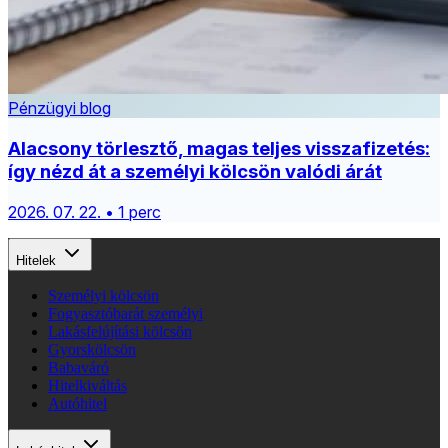
Pénzügyi blog
Alacsony törlesztő, magas teljes visszafizetés:
így nézd át a személyi kölcsön valódi árát
2026. 07. 22. • 1 perc
Hitelek
Személyi kölcsön
Fogyasztóbarát személyi
Lakásfelújítási kölcsön
Gyorskölcsön
Babaváró
Hitelkiváltás
Autóhitel