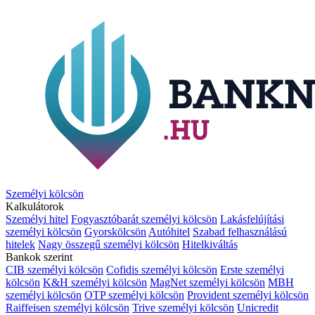
Személyi kölcsön
Kalkulátorok
Személyi hitel
Fogyasztóbarát személyi kölcsön
Lakásfelújítási
személyi kölcsön
Gyorskölcsön
Autóhitel
Szabad felhasználású
hitelek
Nagy összegű személyi kölcsön
Hitelkiváltás
Bankok szerint
CIB személyi kölcsön
Cofidis személyi kölcsön
Erste személyi
kölcsön
K&H személyi kölcsön
MagNet személyi kölcsön
MBH
személyi kölcsön
OTP személyi kölcsön
Provident személyi kölcsön
Raiffeisen személyi kölcsön
Trive személyi kölcsön
Unicredit