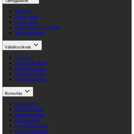
Támogatások
Babaváró
CSOK Plusz
Otthon Start
Lakásfelújítási támogatás
Áfa visszatérítés
Vállalkozóknak
Széchenyi
Kezdő vállalkozás
Folyószámlahitel
Beruházási hitel
Forgóeszközhitel
Biztosítás
Hitelfedezeti
Lakásbiztosítás
Balesetbiztosítás
Életbiztosítás
Nyugdíjbiztosítás
Casco • Kötelező