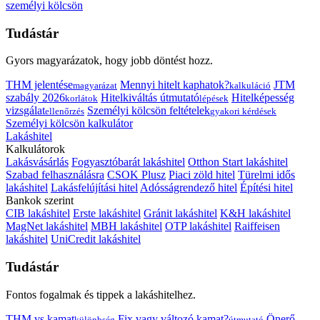
személyi kölcsön
Tudástár
Gyors magyarázatok, hogy jobb döntést hozz.
THM jelentése
Mennyi hitelt kaphatok?
JTM
magyarázat
kalkuláció
szabály 2026
Hitelkiváltás útmutató
Hitelképesség
korlátok
lépések
vizsgálat
Személyi kölcsön feltételek
ellenőrzés
gyakori kérdések
Személyi kölcsön kalkulátor
Lakáshitel
Kalkulátorok
Lakásvásárlás
Fogyasztóbarát lakáshitel
Otthon Start lakáshitel
Szabad felhasználásra
CSOK Plusz
Piaci zöld hitel
Türelmi idős
lakáshitel
Lakásfelújítási hitel
Adósságrendező hitel
Építési hitel
Bankok szerint
CIB lakáshitel
Erste lakáshitel
Gránit lakáshitel
K&H lakáshitel
MagNet lakáshitel
MBH lakáshitel
OTP lakáshitel
Raiffeisen
lakáshitel
UniCredit lakáshitel
Tudástár
Fontos fogalmak és tippek a lakáshitelhez.
THM vs kamat
Fix vagy változó kamat?
Önerő
különbség
útmutató