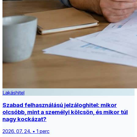
Lakáshitel
Szabad felhasználású jelzáloghitel: mikor
olcsóbb, mint a személyi kölcsön, és mikor túl
nagy kockázat?
2026. 07. 24. • 1 perc