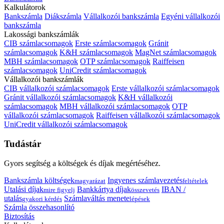
Kalkulátorok
Bankszámla
Diákszámla
Vállalkozói bankszámla
Egyéni vállalkozói
bankszámla
Lakossági bankszámlák
CIB számlacsomagok
Erste számlacsomagok
Gránit
számlacsomagok
K&H számlacsomagok
MagNet számlacsomagok
MBH számlacsomagok
OTP számlacsomagok
Raiffeisen
számlacsomagok
UniCredit számlacsomagok
Vállalkozói bankszámlák
CIB vállalkozói számlacsomagok
Erste vállalkozói számlacsomagok
Gránit vállalkozói számlacsomagok
K&H vállalkozói
számlacsomagok
MBH vállalkozói számlacsomagok
OTP
vállalkozói számlacsomagok
Raiffeisen vállalkozói számlacsomagok
UniCredit vállalkozói számlacsomagok
Tudástár
Gyors segítség a költségek és díjak megértéséhez.
Bankszámla költségek
Ingyenes számlavezetés
magyarázat
feltételek
Utalási díjak
Bankkártya díjak
IBAN /
mire figyelj
összevetés
utalás
Számlaváltás menete
gyakori kérdés
lépések
Számla összehasonlító
Biztosítás