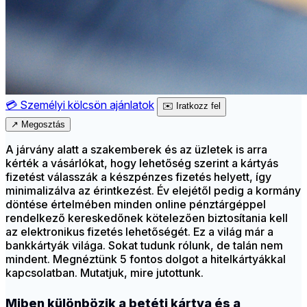
💳
Személyi kölcsön ajánlatok
✉️
Iratkozz fel
↗
Megosztás
A járvány alatt a szakemberek és az üzletek is arra
kérték a vásárlókat, hogy lehetőség szerint a kártyás
fizetést válasszák a készpénzes fizetés helyett, így
minimalizálva az érintkezést. Év elejétől pedig a kormány
döntése értelmében minden online pénztárgéppel
rendelkező kereskedőnek kötelezően biztosítania kell
az elektronikus fizetés lehetőségét. Ez a világ már a
bankkártyák világa. Sokat tudunk rólunk, de talán nem
mindent. Megnéztünk 5 fontos dolgot a hitelkártyákkal
kapcsolatban. Mutatjuk, mire jutottunk.
Miben különbözik a betéti kártya és a