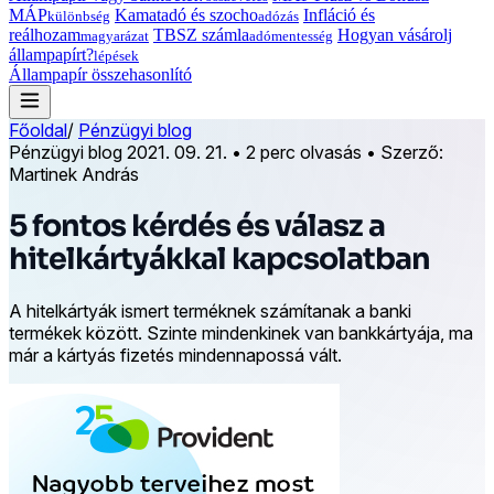
MÁP
Kamatadó és szocho
Infláció és
különbség
adózás
reálhozam
TBSZ számla
Hogyan vásárolj
magyarázat
adómentesség
állampapírt?
lépések
Állampapír összehasonlító
Főoldal
/
Pénzügyi blog
Pénzügyi blog
2021. 09. 21.
•
2 perc olvasás
•
Szerző:
Martinek András
5 fontos kérdés és válasz a
hitelkártyákkal kapcsolatban
A hitelkártyák ismert terméknek számítanak a banki
termékek között. Szinte mindenkinek van bankkártyája, ma
már a kártyás fizetés mindennapossá vált.