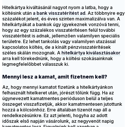
Hitelkártya kiváltásánál nagyot nyom a latba, hogy a
költésink után
a bank visszatérítést ad
. Az többnyire egy
százalékot jelent, és éves szinten maximalizálva van. A
hitelkártyákat a bankok úgy igyekeznek vonzóvá tenni,
hogy az egy százalékos visszatérítésen felül további
visszatérítést is adnak, jellemzően valamilyen speciális
területre. Ez lehet tankolás vagy valamilyen utazással
kapcsolatos költés, de a kínált pénzvisszatérítések
széles skálán mozognak. A
hitelkártya kiválasztásakor
arra kell törekednünk, hogy a költési szokásainknak
legmegfelelőbbet válasszuk ki.
Mennyi lesz a kamat, amit fizetnem kell?
Az, hogy mennyi kamatot fizetünk a hitelkártyánkon
felhasznált hitelkeret után, jórészt tőlünk függ. Ha az
úgynevezett kamatmentes perióduson belül a teljes
összeget visszafizetjük, akkor kamatmentesen jutottunk
hozzá a kölcsönhöz. Erre általában tizenöt nap áll a
rendelkezésünkre. Ez azt jelenti, hogyha az adott
időszak első napján vásárolunk, az negyvenöt napig
kamatmentes lesz. Figyelnünk kell azonban a