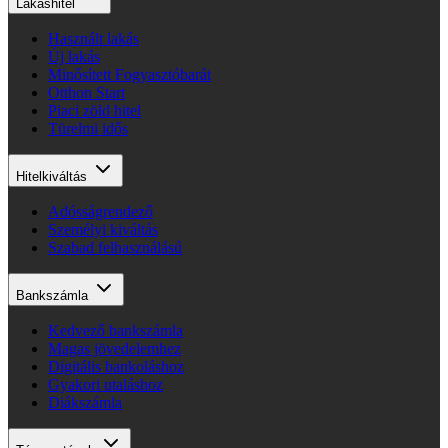
Lakáshitel
Használt lakás
Új lakás
Minősített Fogyasztóbarát
Otthon Start
Piaci zöld hitel
Türelmi idős
Hitelkiváltás
Adósságrendező
Személyi kiváltás
Szabad felhasználású
Bankszámla
Kedvező bankszámla
Magas jövedelemhez
Digitális bankoláshoz
Gyakori utaláshoz
Diákszámla