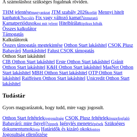
A számoláshoz szükséges fogalmak röviden.
THM jelentése
JTM szabály 2026
Mennyi hitelt
magyarázat
korlát
kaphatok?
Fix vagy változó kamat?
becslés
útmutató
Kamatperiódusok
Hitelbírálat
mi mit jelent
tipikus hibák
Összes kalkulátor
Támogatás
Kalkulátorok
Összes támogatás megtekintése
Otthon Start lakáshitel
CSOK Plusz
Babaváró
Munkáshitel
Falusi CSOK támogatás
Otthon Start lakáshitel
CIB Otthon Start lakáshitel
Erste Otthon Start lakáshitel
Gránit
Otthon Start lakáshitel
K&H Otthon Start lakáshitel
MagNet Otthon
Start lakáshitel
MBH Otthon Start lakáshitel
OTP Otthon Start
lakáshitel
Raiffeisen Otthon Start lakáshitel
Unicredit Otthon Start
lakáshitel
Tudástár
Gyors magyarázatok, hogy tudd, mire vagy jogosult.
Otthon Start feltételek
CSOK Plusz feltételek
jogosultság
összefoglaló
Babaváró: mire figyelj?
Igénylés menete
Szükséges
tippek
lépések
dokumentumok
Határidők és kizáró okok
lista
fontos
Jogosultság ellenőrzése