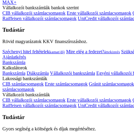
MAX+
Vállalkozói bankszámlák bankok szerint
CIB vállalkozói számlacsomagok
Erste vállalkozói számlacsomagok
Raiffeisen vállalkozói számlacsomagok
UniCredit vállalkozói száml
Tudástár
Rövid magyarázatok KKV finanszírozáshoz.
Széchenyi hitel feltételek
Mire elég a fedezet?
Szüks
kamat/díj
áttekintés
Ajánlatkérés
Bankszámla
Kalkulátorok
Bankszámla
Diákszámla
Vállalkozói bankszámla
Egyéni vállalkozói
Lakossági bankszámlák
CIB számlacsomagok
Erste számlacsomagok
Gránit számlacsomagok
számlacsomagok
Vállalkozói bankszámlák
CIB vállalkozói számlacsomagok
Erste vállalkozói számlacsomagok
Raiffeisen vállalkozói számlacsomagok
UniCredit vállalkozói száml
Tudástár
Gyors segítség a költségek és díjak megértéséhez.