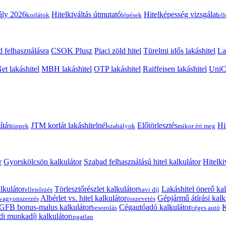
ály 2026
Hitelkiváltás útmutató
Hitelképesség vizsgálat
korlátok
lépések
el
 felhasználásra
CSOK Plusz
Piaci zöld hitel
Türelmi idős lakáshitel
La
t lakáshitel
MBH lakáshitel
OTP lakáshitel
Raiffeisen lakáshitel
UniCr
ítás
JTM korlát lakáshitelnél
Előtörlesztés
Hi
tippek
szabályok
mikor éri meg
r
Gyorskölcsön kalkulátor
Szabad felhasználású hitel kalkulátor
Hitelki
lkulátor
Törlesztőrészlet kalkulátor
Lakáshitel önerő kal
ellenőrzés
havi díj
Albérlet vs. hitel kalkulátor
Gépjármű átírási kalk
vagyonszerzés
összevetés
GFB bonus-malus kalkulátor
Cégautóadó kalkulátor
K
besorolás
céges autó
i munkadíj kalkulátor
ingatlan