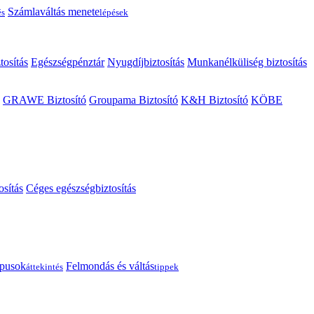
Számlaváltás menete
és
lépések
tosítás
Egészségpénztár
Nyugdíjbiztosítás
Munkanélküliség biztosítás
GRAWE Biztosító
Groupama Biztosító
K&H Biztosító
KÖBE
osítás
Céges egészségbiztosítás
típusok
Felmondás és váltás
áttekintés
tippek