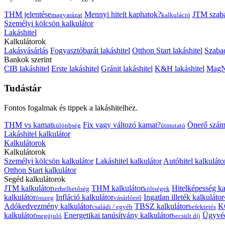
THM jelentése
Mennyi hitelt kaphatok?
JTM szab
magyarázat
kalkuláció
Személyi kölcsön kalkulátor
Lakáshitel
Kalkulátorok
Lakásvásárlás
Fogyasztóbarát lakáshitel
Otthon Start lakáshitel
Szabad
Bankok szerint
CIB lakáshitel
Erste lakáshitel
Gránit lakáshitel
K&H lakáshitel
MagNe
Tudástár
Fontos fogalmak és tippek a lakáshitelhez.
THM vs kamat
Fix vagy változó kamat?
Önerő szám
különbség
útmutató
Lakáshitel kalkulátor
Kalkulátorok
Kalkulátorok
Személyi kölcsön kalkulátor
Lakáshitel kalkulátor
Autóhitel kalkuláto
Otthon Start kalkulátor
Segéd kalkulátorok
JTM kalkulátor
THM kalkulátor
Hitelképesség ka
terhelhetőség
költségek
kalkulátor
Infláció kalkulátor
Ingatlan illeték kalkulátor
összeg
vásárlóerő
Adókedvezmény kalkulátor
TBSZ kalkulátor
K
családi / egyéb
befektetés
kalkulátor
Energetikai tanúsítvány kalkulátor
Ügyvéd
megújuló
becsült díj