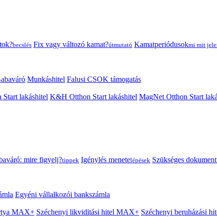
tok?
Fix vagy változó kamat?
Kamatperiódusok
becslés
útmutató
mi mit jele
abaváró
Munkáshitel
Falusi CSOK támogatás
 Start lakáshitel
K&H Otthon Start lakáshitel
MagNet Otthon Start laká
aváró: mire figyelj?
Igénylés menete
Szükséges dokumen
tippek
lépések
ámla
Egyéni vállalkozói bankszámla
Kártya MAX+
Széchenyi likviditási hitel MAX+
Széchenyi beruházási h