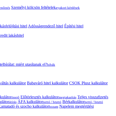
Személyi kölcsön feltételek
lenőrzés
gyakori kérdések
kásfelújítási hitel
Adósságrendező hitel
Építési hitel
edit lakáshitel
telbírálat: miért utasítanak el?
hibák
váltás kalkulátor
Babaváró hitel kalkulátor
CSOK Plusz kalkulátor
kulátor
Előtörlesztés kalkulátor
Teljes visszafizetés
önerő
megtakarítás
ulátor
ÁFA kalkulátor
Bérkalkulátor
átírás
nettó / bruttó
nettó / bruttó
amatadó és szocho kalkulátor
Napelem megtérülési
hozam