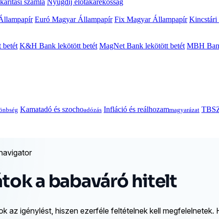
arítási számla
Nyugdíj előtakarékosság
Állampapír
Euró Magyar Állampapír
Fix Magyar Állampapír
Kincstári
 betét
K&H Bank lekötött betét
MagNet Bank lekötött betét
MBH Bank 
Kamatadó és szocho
Infláció és reálhozam
TBSZ
önbség
adózás
magyarázat
navigator
átok a babaváró hitelt
k az igénylést, hiszen ezerféle feltételnek kell megfelelnetek.