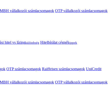
MBH vállalkozói számlacsomagok
OTP vállalkozói számlacsomagok
i hitel vs lízing
Hitelbírálat cégnél
különbség
tippek
gok
OTP számlacsomagok
Raiffeisen számlacsomagok
UniCredit
MBH vállalkozói számlacsomagok
OTP vállalkozói számlacsomagok