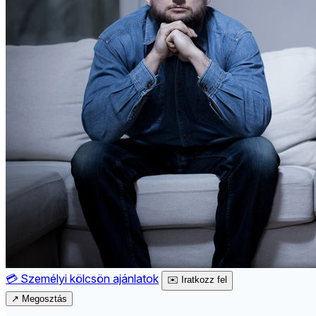
💳
Személyi kölcsön ajánlatok
✉️
Iratkozz fel
↗
Megosztás