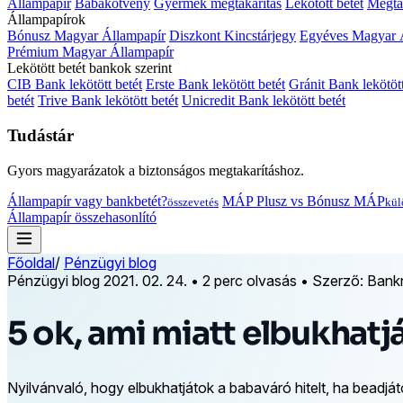
Állampapír
Babakötvény
Gyermek megtakarítás
Lekötött betét
Megtak
Állampapírok
Bónusz Magyar Állampapír
Diszkont Kincstárjegy
Egyéves Magyar 
Prémium Magyar Állampapír
Lekötött betét bankok szerint
CIB Bank lekötött betét
Erste Bank lekötött betét
Gránit Bank lekötött
betét
Trive Bank lekötött betét
Unicredit Bank lekötött betét
Tudástár
Gyors magyarázatok a biztonságos megtakarításhoz.
Állampapír vagy bankbetét?
MÁP Plusz vs Bónusz MÁP
összevetés
kül
Állampapír összehasonlító
Főoldal
/
Pénzügyi blog
Pénzügyi blog
2021. 02. 24.
•
2 perc olvasás
•
Szerző: Bank
5 ok, ami miatt elbukhatj
Nyilvánvaló, hogy elbukhatjátok a babaváró hitelt, ha beadjáto