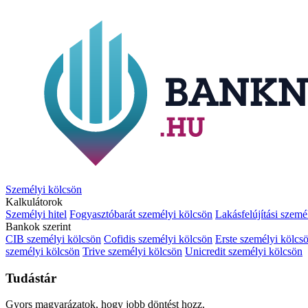
Személyi kölcsön
Kalkulátorok
Személyi hitel
Fogyasztóbarát személyi kölcsön
Lakásfelújítási szemé
Bankok szerint
CIB személyi kölcsön
Cofidis személyi kölcsön
Erste személyi kölcs
személyi kölcsön
Trive személyi kölcsön
Unicredit személyi kölcsön
Tudástár
Gyors magyarázatok, hogy jobb döntést hozz.