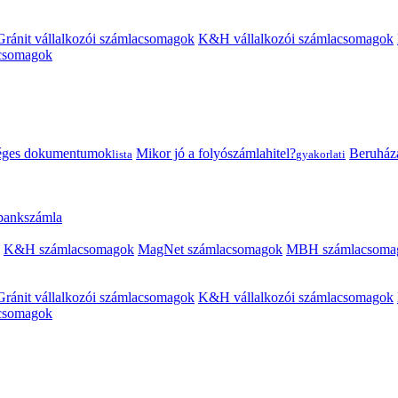
Gránit vállalkozói számlacsomagok
K&H vállalkozói számlacsomagok
acsomagok
éges dokumentumok
Mikor jó a folyószámlahitel?
Beruházás
lista
gyakorlati
 bankszámla
K&H számlacsomagok
MagNet számlacsomagok
MBH számlacsoma
Gránit vállalkozói számlacsomagok
K&H vállalkozói számlacsomagok
acsomagok