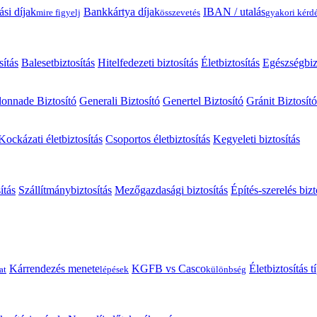
ási díjak
Bankkártya díjak
IBAN / utalás
mire figyelj
összevetés
gyakori kérd
sítás
Balesetbiztosítás
Hitelfedezeti biztosítás
Életbiztosítás
Egészségbiz
onnade Biztosító
Generali Biztosító
Genertel Biztosító
Gránit Biztosító
Kockázati életbiztosítás
Csoportos életbiztosítás
Kegyeleti biztosítás
ítás
Szállítmánybiztosítás
Mezőgazdasági biztosítás
Építés-szerelés bizt
Kárrendezés menete
KGFB vs Casco
Életbiztosítás 
at
lépések
különbség