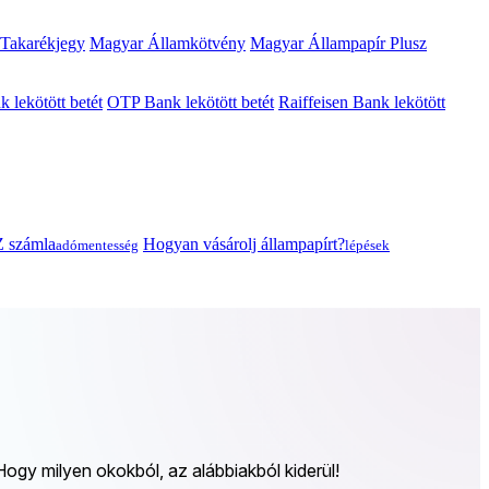
 Takarékjegy
Magyar Államkötvény
Magyar Állampapír Plusz
lekötött betét
OTP Bank lekötött betét
Raiffeisen Bank lekötött
 számla
Hogyan vásárolj állampapírt?
adómentesség
lépések
 Hogy milyen okokból, az alábbiakból kiderül!