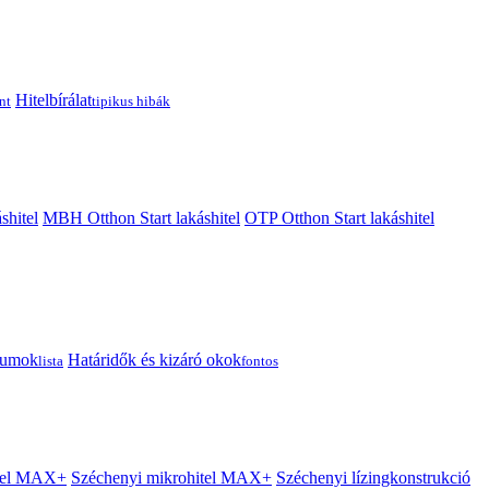
Hitelbírálat
nt
tipikus hibák
shitel
MBH Otthon Start lakáshitel
OTP Otthon Start lakáshitel
tumok
Határidők és kizáró okok
lista
fontos
itel MAX+
Széchenyi mikrohitel MAX+
Széchenyi lízingkonstrukció