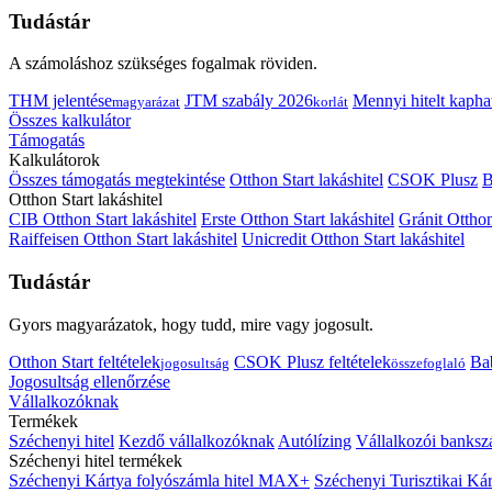
Tudástár
A számoláshoz szükséges fogalmak röviden.
THM jelentése
JTM szabály 2026
Mennyi hitelt kapha
magyarázat
korlát
Összes kalkulátor
Támogatás
Kalkulátorok
Összes támogatás megtekintése
Otthon Start lakáshitel
CSOK Plusz
B
Otthon Start lakáshitel
CIB Otthon Start lakáshitel
Erste Otthon Start lakáshitel
Gránit Otthon
Raiffeisen Otthon Start lakáshitel
Unicredit Otthon Start lakáshitel
Tudástár
Gyors magyarázatok, hogy tudd, mire vagy jogosult.
Otthon Start feltételek
CSOK Plusz feltételek
Bab
jogosultság
összefoglaló
Jogosultság ellenőrzése
Vállalkozóknak
Termékek
Széchenyi hitel
Kezdő vállalkozóknak
Autólízing
Vállalkozói banksz
Széchenyi hitel termékek
Széchenyi Kártya folyószámla hitel MAX+
Széchenyi Turisztikai 