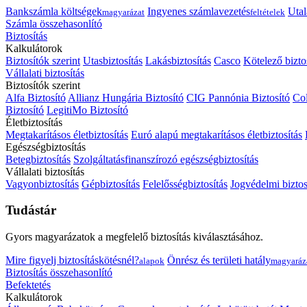
Bankszámla költségek
Ingyenes számlavezetés
Utal
magyarázat
feltételek
Számla összehasonlító
Biztosítás
Kalkulátorok
Biztosítók szerint
Utasbiztosítás
Lakásbiztosítás
Casco
Kötelező bizto
Vállalati biztosítás
Biztosítók szerint
Alfa Biztosító
Allianz Hungária Biztosító
CIG Pannónia Biztosító
Col
Biztosító
LegitiMo Biztosító
Életbiztosítás
Megtakarításos életbiztosítás
Euró alapú megtakarításos életbiztosítás
Egészségbiztosítás
Betegbiztosítás
Szolgáltatásfinanszírozó egészségbiztosítás
Vállalati biztosítás
Vagyonbiztosítás
Gépbiztosítás
Felelősségbiztosítás
Jogvédelmi biztos
Tudástár
Gyors magyarázatok a megfelelő biztosítás kiválasztásához.
Mire figyelj biztosításkötésnél?
Önrész és területi hatály
alapok
magyaráz
Biztosítás összehasonlító
Befektetés
Kalkulátorok