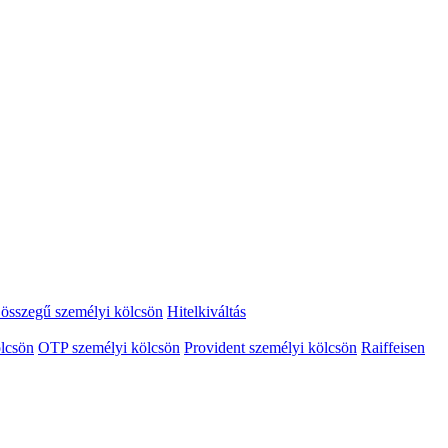
összegű személyi kölcsön
Hitelkiváltás
lcsön
OTP személyi kölcsön
Provident személyi kölcsön
Raiffeisen