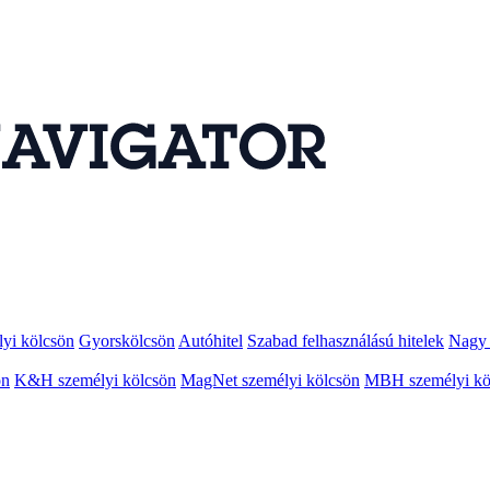
lyi kölcsön
Gyorskölcsön
Autóhitel
Szabad felhasználású hitelek
Nagy 
ön
K&H személyi kölcsön
MagNet személyi kölcsön
MBH személyi kö