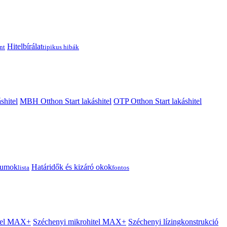
Hitelbírálat
nt
tipikus hibák
shitel
MBH Otthon Start lakáshitel
OTP Otthon Start lakáshitel
tumok
Határidők és kizáró okok
lista
fontos
itel MAX+
Széchenyi mikrohitel MAX+
Széchenyi lízingkonstrukció