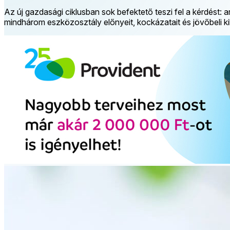
Az új gazdasági ciklusban sok befektető teszi fel a kérdést
mindhárom eszközosztály előnyeit, kockázatait és jövőbeli kil