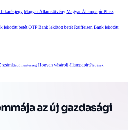
 Takarékjegy
Magyar Államkötvény
Magyar Állampapír Plusz
lekötött betét
OTP Bank lekötött betét
Raiffeisen Bank lekötött
 számla
Hogyan vásárolj állampapírt?
adómentesség
lépések
emmája az új gazdasági