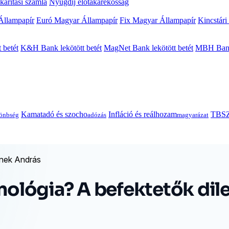
arítási számla
Nyugdíj előtakarékosság
Állampapír
Euró Magyar Állampapír
Fix Magyar Állampapír
Kincstári
 betét
K&H Bank lekötött betét
MagNet Bank lekötött betét
MBH Bank 
Kamatadó és szocho
Infláció és reálhozam
TBSZ
önbség
adózás
magyarázat
inek András
hnológia? A befektetők dil