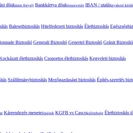
ási díjak
Bankkártya díjak
IBAN / utalás
mire figyelj
összevetés
gyakori kérd
sítás
Balesetbiztosítás
Hitelfedezeti biztosítás
Életbiztosítás
Egészségbiz
onnade Biztosító
Generali Biztosító
Genertel Biztosító
Gránit Biztosító
Kockázati életbiztosítás
Csoportos életbiztosítás
Kegyeleti biztosítás
ítás
Szállítmánybiztosítás
Mezőgazdasági biztosítás
Építés-szerelés bizt
Kárrendezés menete
KGFB vs Casco
Életbiztosítás 
at
lépések
különbség