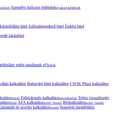
Személyi kölcsön feltételek
lenőrzés
gyakori kérdések
kásfelújítási hitel
Adósságrendező hitel
Építési hitel
edit lakáshitel
telbírálat: miért utasítanak el?
hibák
váltás kalkulátor
Babaváró hitel kalkulátor
CSOK Plusz kalkulátor
kulátor
Előtörlesztés kalkulátor
Teljes visszafizetés
önerő
megtakarítás
ulátor
ÁFA kalkulátor
Bérkalkulátor
átírás
nettó / bruttó
nettó / bruttó
amatadó és szocho kalkulátor
Napelem megtérülési
hozam