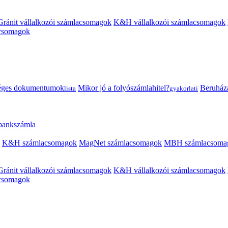
Gránit vállalkozói számlacsomagok
K&H vállalkozói számlacsomagok
acsomagok
éges dokumentumok
Mikor jó a folyószámlahitel?
Beruházás
lista
gyakorlati
 bankszámla
K&H számlacsomagok
MagNet számlacsomagok
MBH számlacsoma
Gránit vállalkozói számlacsomagok
K&H vállalkozói számlacsomagok
acsomagok