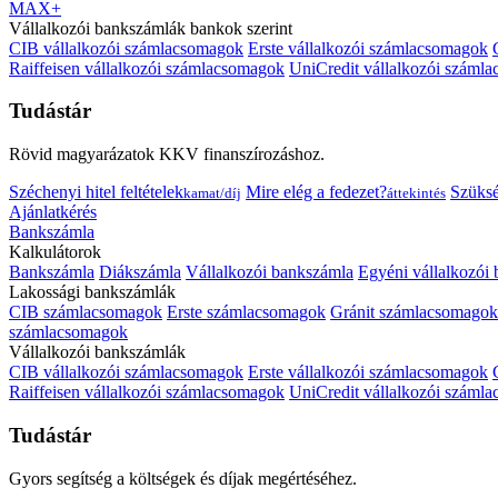
MAX+
Vállalkozói bankszámlák bankok szerint
CIB vállalkozói számlacsomagok
Erste vállalkozói számlacsomagok
Raiffeisen vállalkozói számlacsomagok
UniCredit vállalkozói száml
Tudástár
Rövid magyarázatok KKV finanszírozáshoz.
Széchenyi hitel feltételek
Mire elég a fedezet?
Szüks
kamat/díj
áttekintés
Ajánlatkérés
Bankszámla
Kalkulátorok
Bankszámla
Diákszámla
Vállalkozói bankszámla
Egyéni vállalkozói
Lakossági bankszámlák
CIB számlacsomagok
Erste számlacsomagok
Gránit számlacsomagok
számlacsomagok
Vállalkozói bankszámlák
CIB vállalkozói számlacsomagok
Erste vállalkozói számlacsomagok
Raiffeisen vállalkozói számlacsomagok
UniCredit vállalkozói száml
Tudástár
Gyors segítség a költségek és díjak megértéséhez.