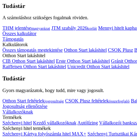
Tudástár
A számoláshoz szükséges fogalmak röviden.
THM jelentése
JTM szabály 2026
Mennyi hitelt kapha
magyarázat
korlát
Összes kalkulátor
Támogatás
Kalkulátorok
Összes támogatás megtekintése
Otthon Start lakáshitel
CSOK Plusz
B
Otthon Start lakáshitel
CIB Otthon Start lakáshitel
Erste Otthon Start lakáshitel
Gránit Otthon
Raiffeisen Otthon Start lakáshitel
Unicredit Otthon Start lakáshitel
Tudástár
Gyors magyarázatok, hogy tudd, mire vagy jogosult.
Otthon Start feltételek
CSOK Plusz feltételek
Bab
jogosultság
összefoglaló
Jogosultság ellenőrzése
Vállalkozóknak
Termékek
Széchenyi hitel
Kezdő vállalkozóknak
Autólízing
Vállalkozói banksz
Széchenyi hitel termékek
Széchenyi Kártya folyószámla hitel MAX+
Széchenyi Turisztikai 