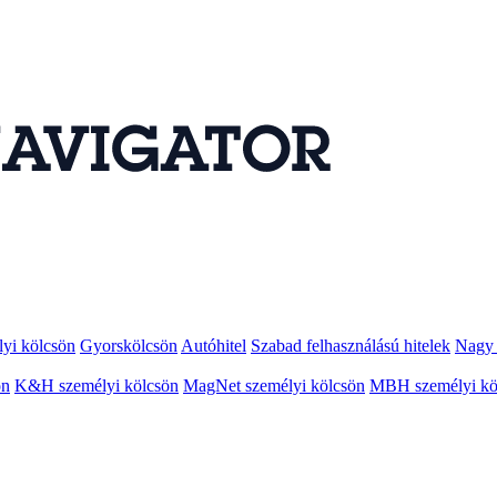
lyi kölcsön
Gyorskölcsön
Autóhitel
Szabad felhasználású hitelek
Nagy 
ön
K&H személyi kölcsön
MagNet személyi kölcsön
MBH személyi kö