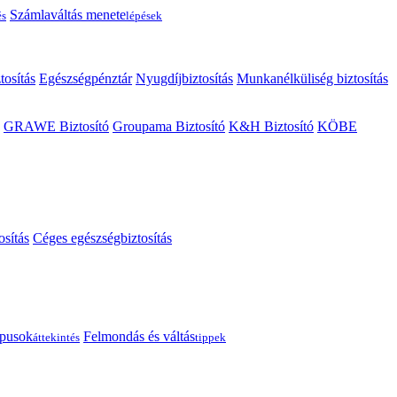
Számlaváltás menete
és
lépések
tosítás
Egészségpénztár
Nyugdíjbiztosítás
Munkanélküliség biztosítás
GRAWE Biztosító
Groupama Biztosító
K&H Biztosító
KÖBE
osítás
Céges egészségbiztosítás
típusok
Felmondás és váltás
áttekintés
tippek