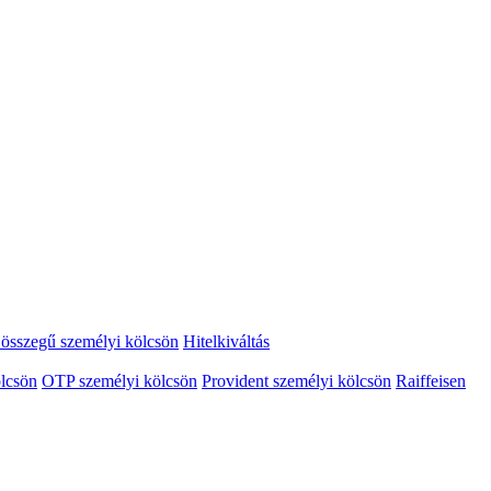
összegű személyi kölcsön
Hitelkiváltás
lcsön
OTP személyi kölcsön
Provident személyi kölcsön
Raiffeisen