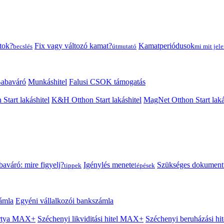
tok?
Fix vagy változó kamat?
Kamatperiódusok
becslés
útmutató
mi mit jele
abaváró
Munkáshitel
Falusi CSOK támogatás
 Start lakáshitel
K&H Otthon Start lakáshitel
MagNet Otthon Start laká
aváró: mire figyelj?
Igénylés menete
Szükséges dokumen
tippek
lépések
ámla
Egyéni vállalkozói bankszámla
Kártya MAX+
Széchenyi likviditási hitel MAX+
Széchenyi beruházási h