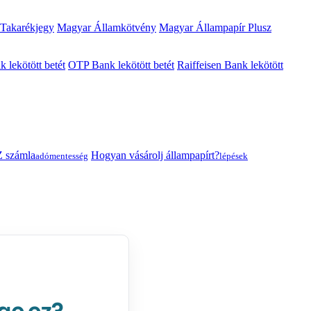
 Takarékjegy
Magyar Államkötvény
Magyar Állampapír Plusz
lekötött betét
OTP Bank lekötött betét
Raiffeisen Bank lekötött
 számla
Hogyan vásárolj állampapírt?
adómentesség
lépések