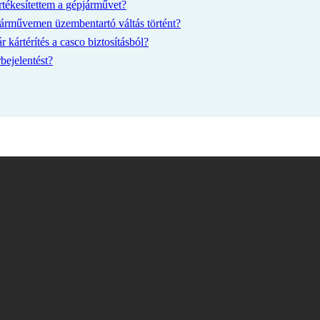
rtékesítettem a gépjárművet?
járművemen üzembentartó váltás történt?
 kártérítés a casco biztosításból?
bejelentést?