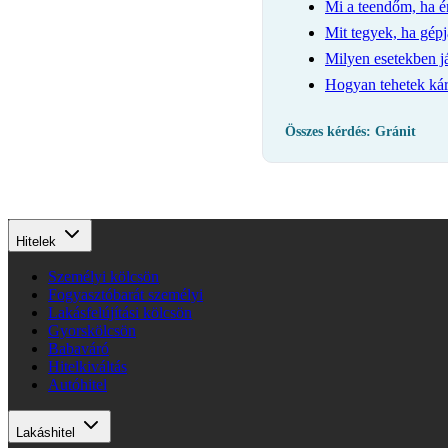
Mi a teendőm, ha é
Mit tegyek, ha gép
Milyen esetekben jár
Hogyan tehetek kár
Összes kérdés: Gránit
Hitelek
Személyi kölcsön
Fogyasztóbarát személyi
Lakásfelújítási kölcsön
Gyorskölcsön
Babaváró
Hitelkiváltás
Autóhitel
Lakáshitel