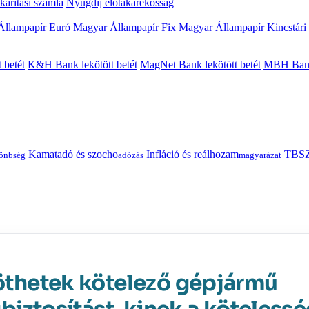
arítási számla
Nyugdíj előtakarékosság
Állampapír
Euró Magyar Állampapír
Fix Magyar Állampapír
Kincstári
 betét
K&H Bank lekötött betét
MagNet Bank lekötött betét
MBH Bank 
Kamatadó és szocho
Infláció és reálhozam
TBSZ
önbség
adózás
magyarázat
thetek kötelező gépjármű