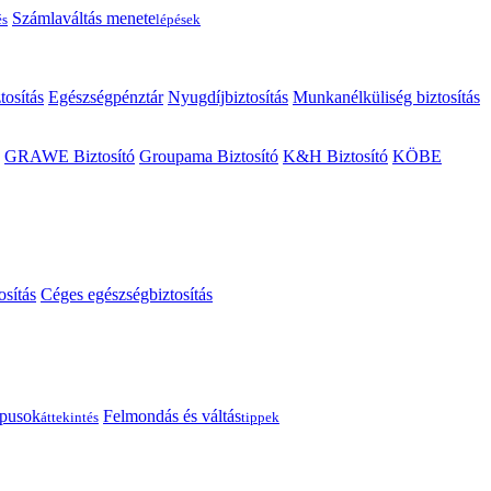
Számlaváltás menete
és
lépések
tosítás
Egészségpénztár
Nyugdíjbiztosítás
Munkanélküliség biztosítás
GRAWE Biztosító
Groupama Biztosító
K&H Biztosító
KÖBE
osítás
Céges egészségbiztosítás
típusok
Felmondás és váltás
áttekintés
tippek