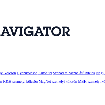
lyi kölcsön
Gyorskölcsön
Autóhitel
Szabad felhasználású hitelek
Nagy 
ön
K&H személyi kölcsön
MagNet személyi kölcsön
MBH személyi kö