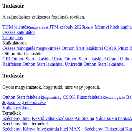
Tudástár
A számoláshoz szükséges fogalmak röviden.
THM jelentése
JTM szabály 2026
Mennyi hitelt kapha
magyarázat
korlát
Összes kalkulátor
Támogatás
Kalkulátorok
Összes támogatás megtekintése
Otthon Start lakáshitel
CSOK Plusz
B
Otthon Start lakáshitel
CIB Otthon Start lakáshitel
Erste Otthon Start lakáshitel
Gránit Otthon
Raiffeisen Otthon Start lakáshitel
Unicredit Otthon Start lakáshitel
Tudástár
Gyors magyarázatok, hogy tudd, mire vagy jogosult.
Otthon Start feltételek
CSOK Plusz feltételek
Bab
jogosultság
összefoglaló
Jogosultság ellenőrzése
Vállalkozóknak
Termékek
Széchenyi hitel
Kezdő vállalkozóknak
Autólízing
Vállalkozói banksz
Széchenyi hitel termékek
Széchenyi Kártya folyószámla hitel MAX+
Széchenyi Turisztikai 