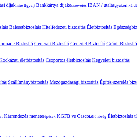
ási díjak
Bankkártya díjak
IBAN / utalás
mire figyelj
összevetés
gyakori kérd
sítás
Balesetbiztosítás
Hitelfedezeti biztosítás
Életbiztosítás
Egészségbiz
onnade Biztosító
Generali Biztosító
Genertel Biztosító
Gránit Biztosító
Kockázati életbiztosítás
Csoportos életbiztosítás
Kegyeleti biztosítás
ítás
Szállítmánybiztosítás
Mezőgazdasági biztosítás
Építés-szerelés bizt
Kárrendezés menete
KGFB vs Casco
Életbiztosítás 
at
lépések
különbség