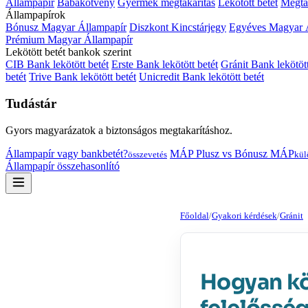
Állampapír
Babakötvény
Gyermek megtakarítás
Lekötött betét
Megtak
Állampapírok
Bónusz Magyar Állampapír
Diszkont Kincstárjegy
Egyéves Magyar 
Prémium Magyar Állampapír
Lekötött betét bankok szerint
CIB Bank lekötött betét
Erste Bank lekötött betét
Gránit Bank lekötött
betét
Trive Bank lekötött betét
Unicredit Bank lekötött betét
Tudástár
Gyors magyarázatok a biztonságos megtakarításhoz.
Állampapír vagy bankbetét?
MÁP Plusz vs Bónusz MÁP
összevetés
kül
Állampapír összehasonlító
Főoldal
/
Gyakori kérdések
/
Gránit
Hogyan kö