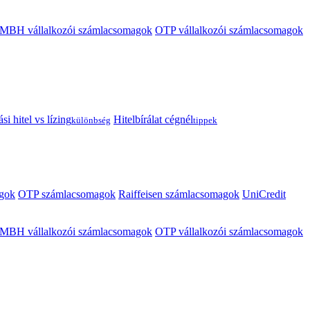
MBH vállalkozói számlacsomagok
OTP vállalkozói számlacsomagok
i hitel vs lízing
Hitelbírálat cégnél
különbség
tippek
gok
OTP számlacsomagok
Raiffeisen számlacsomagok
UniCredit
MBH vállalkozói számlacsomagok
OTP vállalkozói számlacsomagok