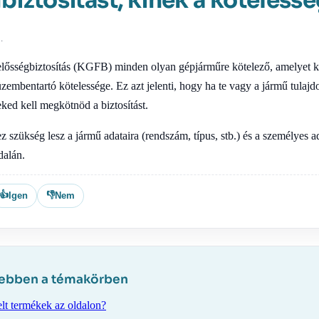
biztosítást, kinek a kötelessé
.
elősségbiztosítás (KGFB) minden olyan gépjárműre kötelező, amelyet 
üzembentartó kötelessége. Ez azt jelenti, hogy ha te vagy a jármű tulaj
ked kell megkötnöd a biztosítást.
z szükség lesz a jármű adataira (rendszám, típus, stb.) és a személyes a
dalán.
👍
👎
Igen
Nem
 ebben a témakörben
lt termékek az oldalon?