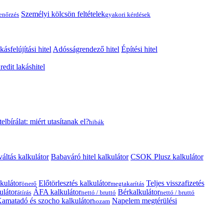
Személyi kölcsön feltételek
lenőrzés
gyakori kérdések
kásfelújítási hitel
Adósságrendező hitel
Építési hitel
edit lakáshitel
telbírálat: miért utasítanak el?
hibák
váltás kalkulátor
Babaváró hitel kalkulátor
CSOK Plusz kalkulátor
kulátor
Előtörlesztés kalkulátor
Teljes visszafizetés
önerő
megtakarítás
ulátor
ÁFA kalkulátor
Bérkalkulátor
átírás
nettó / bruttó
nettó / bruttó
amatadó és szocho kalkulátor
Napelem megtérülési
hozam