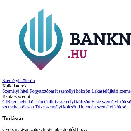
Személyi kölcsön
Kalkulátorok
Személyi hitel
Fogyasztóbarát személyi kölcsön
Lakásfelújítási szemé
Bankok szerint
CIB személyi kölcsön
Cofidis személyi kölcsön
Erste személyi kölcs
személyi kölcsön
Trive személyi kölcsön
Unicredit személyi kölcsön
Tudástár
Gyors magyarázatok, hogy jobb döntést hozz.