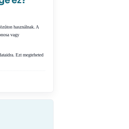
ge ez?
közúton használnak. A
donosa vagy
dataidra. Ezt megteheted