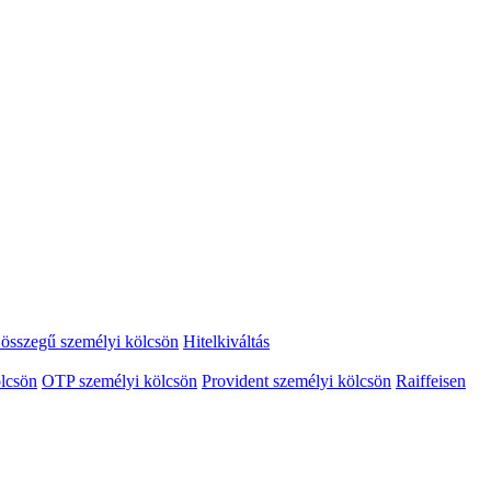
összegű személyi kölcsön
Hitelkiváltás
lcsön
OTP személyi kölcsön
Provident személyi kölcsön
Raiffeisen