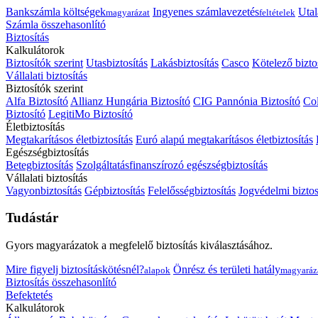
Bankszámla költségek
Ingyenes számlavezetés
Utal
magyarázat
feltételek
Számla összehasonlító
Biztosítás
Kalkulátorok
Biztosítók szerint
Utasbiztosítás
Lakásbiztosítás
Casco
Kötelező bizto
Vállalati biztosítás
Biztosítók szerint
Alfa Biztosító
Allianz Hungária Biztosító
CIG Pannónia Biztosító
Col
Biztosító
LegitiMo Biztosító
Életbiztosítás
Megtakarításos életbiztosítás
Euró alapú megtakarításos életbiztosítás
Egészségbiztosítás
Betegbiztosítás
Szolgáltatásfinanszírozó egészségbiztosítás
Vállalati biztosítás
Vagyonbiztosítás
Gépbiztosítás
Felelősségbiztosítás
Jogvédelmi biztos
Tudástár
Gyors magyarázatok a megfelelő biztosítás kiválasztásához.
Mire figyelj biztosításkötésnél?
Önrész és területi hatály
alapok
magyaráz
Biztosítás összehasonlító
Befektetés
Kalkulátorok