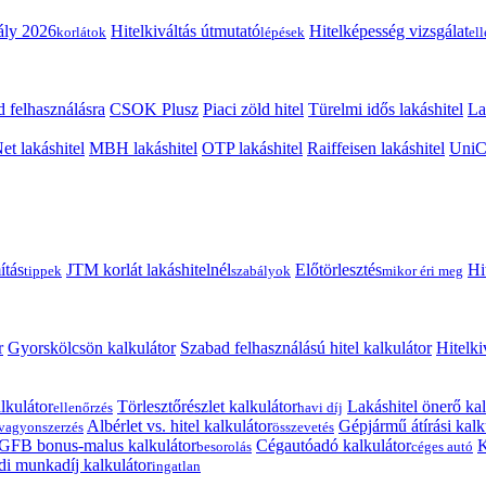
ály 2026
Hitelkiváltás útmutató
Hitelképesség vizsgálat
korlátok
lépések
el
 felhasználásra
CSOK Plusz
Piaci zöld hitel
Türelmi idős lakáshitel
La
t lakáshitel
MBH lakáshitel
OTP lakáshitel
Raiffeisen lakáshitel
UniCr
ítás
JTM korlát lakáshitelnél
Előtörlesztés
Hi
tippek
szabályok
mikor éri meg
r
Gyorskölcsön kalkulátor
Szabad felhasználású hitel kalkulátor
Hitelki
lkulátor
Törlesztőrészlet kalkulátor
Lakáshitel önerő kal
ellenőrzés
havi díj
Albérlet vs. hitel kalkulátor
Gépjármű átírási kalk
vagyonszerzés
összevetés
GFB bonus-malus kalkulátor
Cégautóadó kalkulátor
K
besorolás
céges autó
i munkadíj kalkulátor
ingatlan