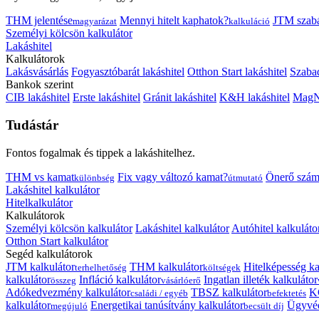
THM jelentése
Mennyi hitelt kaphatok?
JTM szab
magyarázat
kalkuláció
Személyi kölcsön kalkulátor
Lakáshitel
Kalkulátorok
Lakásvásárlás
Fogyasztóbarát lakáshitel
Otthon Start lakáshitel
Szabad
Bankok szerint
CIB lakáshitel
Erste lakáshitel
Gránit lakáshitel
K&H lakáshitel
MagNe
Tudástár
Fontos fogalmak és tippek a lakáshitelhez.
THM vs kamat
Fix vagy változó kamat?
Önerő szám
különbség
útmutató
Lakáshitel kalkulátor
Hitelkalkulátor
Kalkulátorok
Személyi kölcsön kalkulátor
Lakáshitel kalkulátor
Autóhitel kalkuláto
Otthon Start kalkulátor
Segéd kalkulátorok
JTM kalkulátor
THM kalkulátor
Hitelképesség ka
terhelhetőség
költségek
kalkulátor
Infláció kalkulátor
Ingatlan illeték kalkulátor
összeg
vásárlóerő
Adókedvezmény kalkulátor
TBSZ kalkulátor
K
családi / egyéb
befektetés
kalkulátor
Energetikai tanúsítvány kalkulátor
Ügyvéd
megújuló
becsült díj