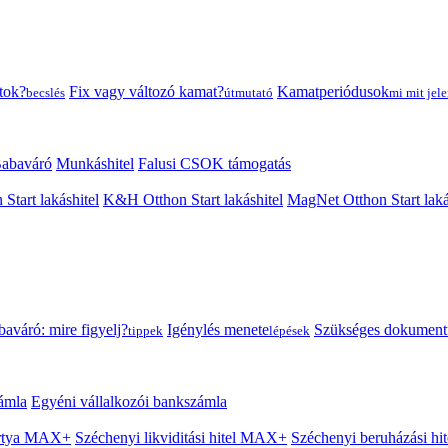
tok?
Fix vagy változó kamat?
Kamatperiódusok
becslés
útmutató
mi mit jele
abaváró
Munkáshitel
Falusi CSOK támogatás
 Start lakáshitel
K&H Otthon Start lakáshitel
MagNet Otthon Start laká
aváró: mire figyelj?
Igénylés menete
Szükséges dokumen
tippek
lépések
ámla
Egyéni vállalkozói bankszámla
Kártya MAX+
Széchenyi likviditási hitel MAX+
Széchenyi beruházási h