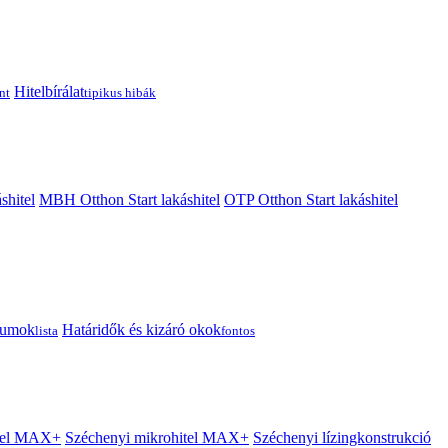
Hitelbírálat
nt
tipikus hibák
shitel
MBH Otthon Start lakáshitel
OTP Otthon Start lakáshitel
tumok
Határidők és kizáró okok
lista
fontos
itel MAX+
Széchenyi mikrohitel MAX+
Széchenyi lízingkonstrukció