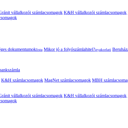
Gránit vállalkozói számlacsomagok
K&H vállalkozói számlacsomagok
acsomagok
éges dokumentumok
Mikor jó a folyószámlahitel?
Beruházás
lista
gyakorlati
 bankszámla
K&H számlacsomagok
MagNet számlacsomagok
MBH számlacsoma
Gránit vállalkozói számlacsomagok
K&H vállalkozói számlacsomagok
acsomagok