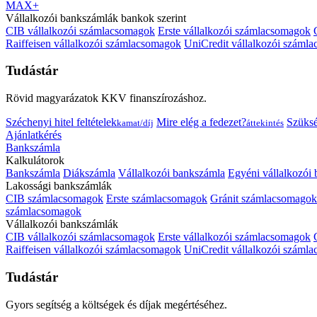
MAX+
Vállalkozói bankszámlák bankok szerint
CIB vállalkozói számlacsomagok
Erste vállalkozói számlacsomagok
Raiffeisen vállalkozói számlacsomagok
UniCredit vállalkozói száml
Tudástár
Rövid magyarázatok KKV finanszírozáshoz.
Széchenyi hitel feltételek
Mire elég a fedezet?
Szüks
kamat/díj
áttekintés
Ajánlatkérés
Bankszámla
Kalkulátorok
Bankszámla
Diákszámla
Vállalkozói bankszámla
Egyéni vállalkozói
Lakossági bankszámlák
CIB számlacsomagok
Erste számlacsomagok
Gránit számlacsomagok
számlacsomagok
Vállalkozói bankszámlák
CIB vállalkozói számlacsomagok
Erste vállalkozói számlacsomagok
Raiffeisen vállalkozói számlacsomagok
UniCredit vállalkozói száml
Tudástár
Gyors segítség a költségek és díjak megértéséhez.