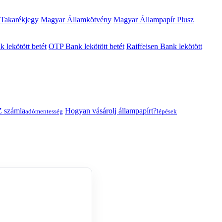
 Takarékjegy
Magyar Államkötvény
Magyar Állampapír Plusz
lekötött betét
OTP Bank lekötött betét
Raiffeisen Bank lekötött
 számla
Hogyan vásárolj állampapírt?
adómentesség
lépések