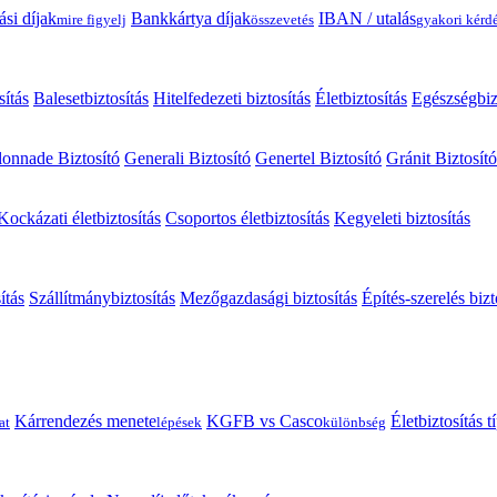
ási díjak
Bankkártya díjak
IBAN / utalás
mire figyelj
összevetés
gyakori kérd
sítás
Balesetbiztosítás
Hitelfedezeti biztosítás
Életbiztosítás
Egészségbiz
onnade Biztosító
Generali Biztosító
Genertel Biztosító
Gránit Biztosító
Kockázati életbiztosítás
Csoportos életbiztosítás
Kegyeleti biztosítás
ítás
Szállítmánybiztosítás
Mezőgazdasági biztosítás
Építés-szerelés bizt
Kárrendezés menete
KGFB vs Casco
Életbiztosítás 
at
lépések
különbség