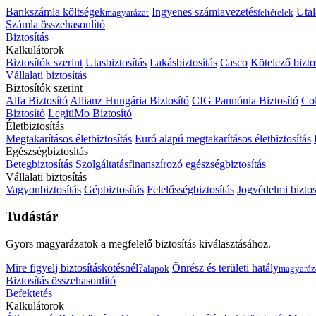
Bankszámla költségek
Ingyenes számlavezetés
Utal
magyarázat
feltételek
Számla összehasonlító
Biztosítás
Kalkulátorok
Biztosítók szerint
Utasbiztosítás
Lakásbiztosítás
Casco
Kötelező bizto
Vállalati biztosítás
Biztosítók szerint
Alfa Biztosító
Allianz Hungária Biztosító
CIG Pannónia Biztosító
Col
Biztosító
LegitiMo Biztosító
Életbiztosítás
Megtakarításos életbiztosítás
Euró alapú megtakarításos életbiztosítás
Egészségbiztosítás
Betegbiztosítás
Szolgáltatásfinanszírozó egészségbiztosítás
Vállalati biztosítás
Vagyonbiztosítás
Gépbiztosítás
Felelősségbiztosítás
Jogvédelmi biztos
Tudástár
Gyors magyarázatok a megfelelő biztosítás kiválasztásához.
Mire figyelj biztosításkötésnél?
Önrész és területi hatály
alapok
magyaráz
Biztosítás összehasonlító
Befektetés
Kalkulátorok