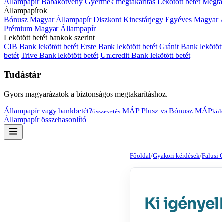
Állampapír
Babakötvény
Gyermek megtakarítás
Lekötött betét
Megtak
Állampapírok
Bónusz Magyar Állampapír
Diszkont Kincstárjegy
Egyéves Magyar 
Prémium Magyar Állampapír
Lekötött betét bankok szerint
CIB Bank lekötött betét
Erste Bank lekötött betét
Gránit Bank lekötött
betét
Trive Bank lekötött betét
Unicredit Bank lekötött betét
Tudástár
Gyors magyarázatok a biztonságos megtakarításhoz.
Állampapír vagy bankbetét?
MÁP Plusz vs Bónusz MÁP
összevetés
kül
Állampapír összehasonlító
Főoldal
/
Gyakori kérdések
/
Falusi
Ki igényel