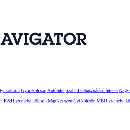
lyi kölcsön
Gyorskölcsön
Autóhitel
Szabad felhasználású hitelek
Nagy 
ön
K&H személyi kölcsön
MagNet személyi kölcsön
MBH személyi kö