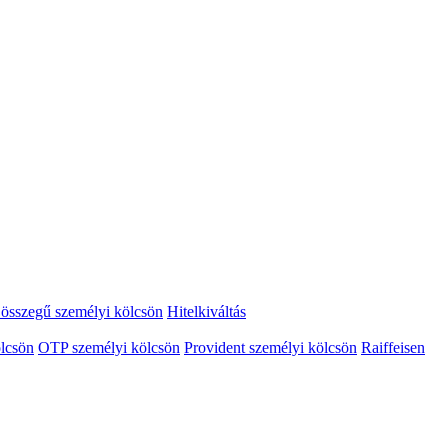
összegű személyi kölcsön
Hitelkiváltás
lcsön
OTP személyi kölcsön
Provident személyi kölcsön
Raiffeisen