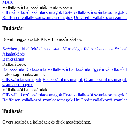
MAX+
Vállalkozói bankszámlák bankok szerint
CIB vállalkozói számlacsomagok
Erste vállalkozói számlacsomagok
Raiffeisen vállalkozói számlacsomagok
UniCredit vállalkozói száml
Tudástár
Rövid magyarázatok KKV finanszírozáshoz.
Széchenyi hitel feltételek
Mire elég a fedezet?
Szüks
kamat/díj
áttekintés
Ajánlatkérés
Bankszámla
Kalkulátorok
Bankszámla
Diákszámla
Vállalkozói bankszámla
Egyéni vállalkozói
Lakossági bankszámlák
CIB számlacsomagok
Erste számlacsomagok
Gránit számlacsomagok
számlacsomagok
Vállalkozói bankszámlák
CIB vállalkozói számlacsomagok
Erste vállalkozói számlacsomagok
Raiffeisen vállalkozói számlacsomagok
UniCredit vállalkozói száml
Tudástár
Gyors segítség a költségek és díjak megértéséhez.