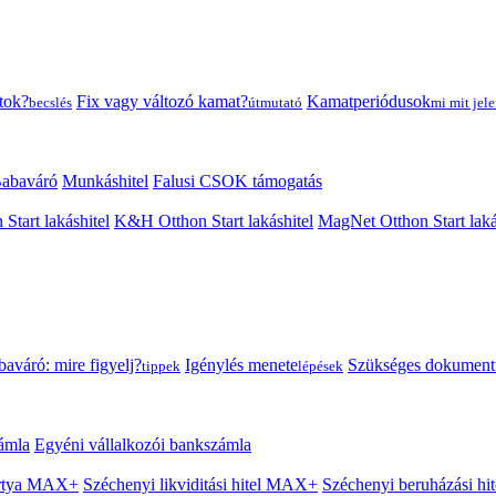
tok?
Fix vagy változó kamat?
Kamatperiódusok
becslés
útmutató
mi mit jele
abaváró
Munkáshitel
Falusi CSOK támogatás
 Start lakáshitel
K&H Otthon Start lakáshitel
MagNet Otthon Start laká
aváró: mire figyelj?
Igénylés menete
Szükséges dokumen
tippek
lépések
ámla
Egyéni vállalkozói bankszámla
Kártya MAX+
Széchenyi likviditási hitel MAX+
Széchenyi beruházási h