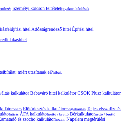
Személyi kölcsön feltételek
lenőrzés
gyakori kérdések
kásfelújítási hitel
Adósságrendező hitel
Építési hitel
edit lakáshitel
telbírálat: miért utasítanak el?
hibák
váltás kalkulátor
Babaváró hitel kalkulátor
CSOK Plusz kalkulátor
kulátor
Előtörlesztés kalkulátor
Teljes visszafizetés
önerő
megtakarítás
ulátor
ÁFA kalkulátor
Bérkalkulátor
átírás
nettó / bruttó
nettó / bruttó
amatadó és szocho kalkulátor
Napelem megtérülési
hozam