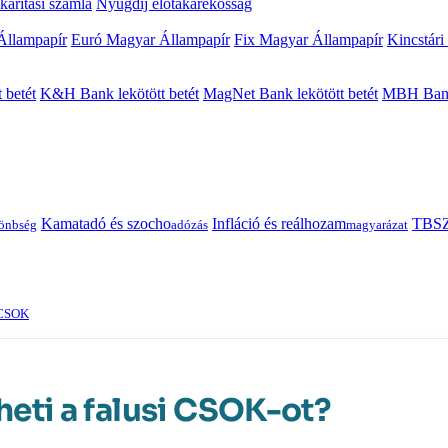
arítási számla
Nyugdíj előtakarékosság
Állampapír
Euró Magyar Állampapír
Fix Magyar Állampapír
Kincstári
 betét
K&H Bank lekötött betét
MagNet Bank lekötött betét
MBH Bank 
Kamatadó és szocho
Infláció és reálhozam
TBSZ
önbség
adózás
magyarázat
 CSOK
heti a falusi CSOK-ot?