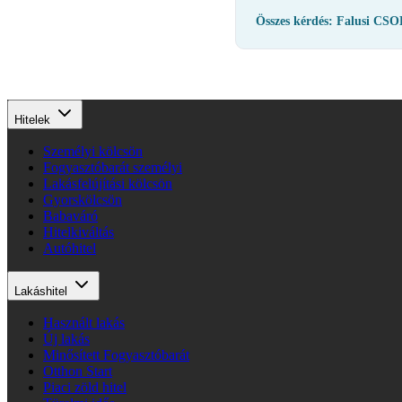
Összes kérdés: Falusi CS
Hitelek
Személyi kölcsön
Fogyasztóbarát személyi
Lakásfelújítási kölcsön
Gyorskölcsön
Babaváró
Hitelkiváltás
Autóhitel
Lakáshitel
Használt lakás
Új lakás
Minősített Fogyasztóbarát
Otthon Start
Piaci zöld hitel