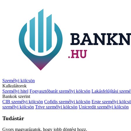
Személyi kölcsön
Kalkulátorok
Személyi hitel
Fogyasztóbarát személyi kölcsön
Lakásfelújítási szemé
Bankok szerint
CIB személyi kölcsön
Cofidis személyi kölcsön
Erste személyi kölcs
személyi kölcsön
Trive személyi kölcsön
Unicredit személyi kölcsön
Tudástár
Gyors magyarázatok, hogy jobb döntést hozz.