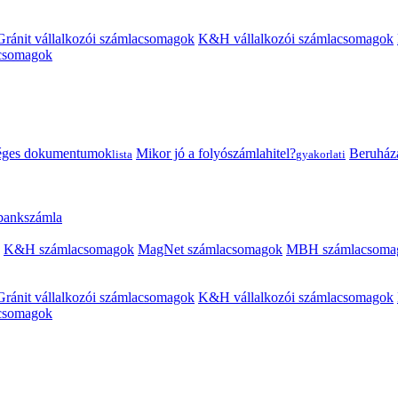
Gránit vállalkozói számlacsomagok
K&H vállalkozói számlacsomagok
acsomagok
éges dokumentumok
Mikor jó a folyószámlahitel?
Beruházás
lista
gyakorlati
 bankszámla
K&H számlacsomagok
MagNet számlacsomagok
MBH számlacsoma
Gránit vállalkozói számlacsomagok
K&H vállalkozói számlacsomagok
acsomagok