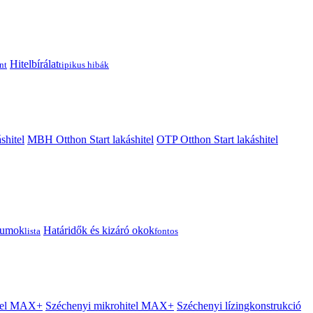
Hitelbírálat
nt
tipikus hibák
shitel
MBH Otthon Start lakáshitel
OTP Otthon Start lakáshitel
tumok
Határidők és kizáró okok
lista
fontos
itel MAX+
Széchenyi mikrohitel MAX+
Széchenyi lízingkonstrukció