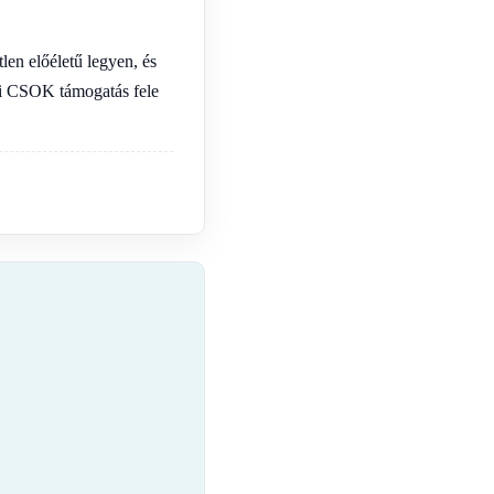
len előéletű legyen, és
usi CSOK támogatás fele