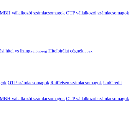
MBH vállalkozói számlacsomagok
OTP vállalkozói számlacsomagok
i hitel vs lízing
Hitelbírálat cégnél
különbség
tippek
gok
OTP számlacsomagok
Raiffeisen számlacsomagok
UniCredit
MBH vállalkozói számlacsomagok
OTP vállalkozói számlacsomagok