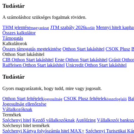
Tudástár
A számoláshoz szükséges fogalmak röviden.
THM jelentése
JTM szabály 2026
Mennyi hitelt kapha
magyarázat
korlát
Összes kalkulátor
Támogatás
Kalkulátorok
Összes támogatás megtekintése
Otthon Start lakáshitel
CSOK Plusz
B
Otthon Start lakáshitel
CIB Otthon Start lakáshitel
Erste Otthon Start lakáshitel
Gránit Otthon
Raiffeisen Otthon Start lakáshitel
Unicredit Otthon Start lakáshitel
Tudástár
Gyors magyarázatok, hogy tudd, mire vagy jogosult.
Otthon Start feltételek
CSOK Plusz feltételek
Bab
jogosultság
összefoglaló
Jogosultság ellenőrzése
Vállalkozóknak
Termékek
Széchenyi hitel
Kezdő vállalkozóknak
Autólízing
Vállalkozói banksz
Széchenyi hitel termékek
Széchenyi Kártya folyószámla hitel MAX+
Széchenyi Turisztikai 