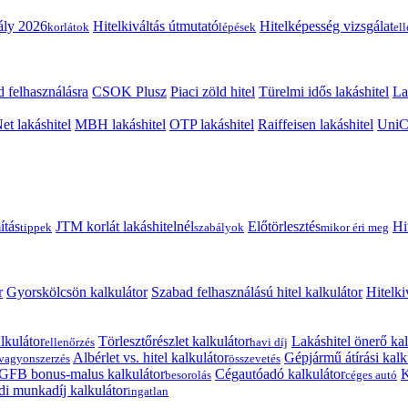
ály 2026
Hitelkiváltás útmutató
Hitelképesség vizsgálat
korlátok
lépések
el
 felhasználásra
CSOK Plusz
Piaci zöld hitel
Türelmi idős lakáshitel
La
t lakáshitel
MBH lakáshitel
OTP lakáshitel
Raiffeisen lakáshitel
UniCr
ítás
JTM korlát lakáshitelnél
Előtörlesztés
Hi
tippek
szabályok
mikor éri meg
r
Gyorskölcsön kalkulátor
Szabad felhasználású hitel kalkulátor
Hitelki
lkulátor
Törlesztőrészlet kalkulátor
Lakáshitel önerő kal
ellenőrzés
havi díj
Albérlet vs. hitel kalkulátor
Gépjármű átírási kalk
vagyonszerzés
összevetés
GFB bonus-malus kalkulátor
Cégautóadó kalkulátor
K
besorolás
céges autó
i munkadíj kalkulátor
ingatlan