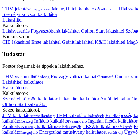
THM jelentése
Mennyi hitelt kaphatok?
JTM szab
magyarázat
kalkuláció
Személyi kölcsön kalkulátor
Lakáshitel
Kalkulátorok
Lakásvásárlás
Fogyasztóbarát lakáshitel
Otthon Start lakáshitel
Szabad
Bankok szerint
CIB lakáshitel
Erste lakáshitel
Gránit lakáshitel
K&H lakáshitel
MagNe
Tudástár
Fontos fogalmak és tippek a lakáshitelhez.
THM vs kamat
Fix vagy változó kamat?
Önerő szám
különbség
útmutató
Lakáshitel kalkulátor
Kalkulátorok
Kalkulátorok
Személyi kölcsön kalkulátor
Lakáshitel kalkulátor
Autóhitel kalkuláto
Otthon Start kalkulátor
Segéd kalkulátorok
JTM kalkulátor
THM kalkulátor
Hitelképesség ka
terhelhetőség
költségek
kalkulátor
Infláció kalkulátor
Ingatlan illeték kalkulátor
összeg
vásárlóerő
Adókedvezmény kalkulátor
TBSZ kalkulátor
K
családi / egyéb
befektetés
kalkulátor
Energetikai tanúsítvány kalkulátor
Ügyvéd
megújuló
becsült díj