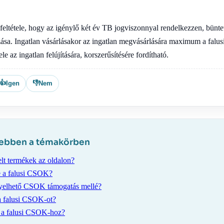
feltétele, hogy az igénylő két év TB jogviszonnyal rendelkezzen, büntet
ozása. Ingatlan vásárlásakor az ingatlan megvásárlására maximum a fal
le az ingatlan felújítására, korszerűsítésére fordítható.
👍
👎
Igen
Nem
 ebben a témakörben
lt termékek az oldalon?
e a falusi CSOK?
nyelhető CSOK támogatás mellé?
 falusi CSOK-ot?
 a falusi CSOK-hoz?