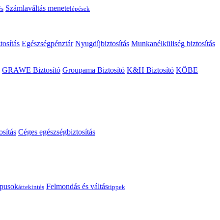
Számlaváltás menete
és
lépések
tosítás
Egészségpénztár
Nyugdíjbiztosítás
Munkanélküliség biztosítás
GRAWE Biztosító
Groupama Biztosító
K&H Biztosító
KÖBE
osítás
Céges egészségbiztosítás
típusok
Felmondás és váltás
áttekintés
tippek