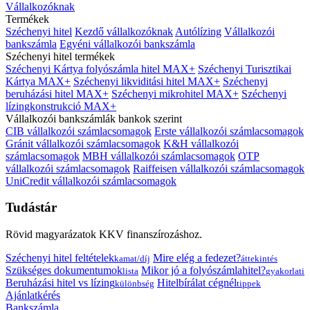
Vállalkozóknak
Termékek
Széchenyi hitel
Kezdő vállalkozóknak
Autólízing
Vállalkozói
bankszámla
Egyéni vállalkozói bankszámla
Széchenyi hitel termékek
Széchenyi Kártya folyószámla hitel MAX+
Széchenyi Turisztikai
Kártya MAX+
Széchenyi likviditási hitel MAX+
Széchenyi
beruházási hitel MAX+
Széchenyi mikrohitel MAX+
Széchenyi
lízingkonstrukció MAX+
Vállalkozói bankszámlák bankok szerint
CIB vállalkozói számlacsomagok
Erste vállalkozói számlacsomagok
Gránit vállalkozói számlacsomagok
K&H vállalkozói
számlacsomagok
MBH vállalkozói számlacsomagok
OTP
vállalkozói számlacsomagok
Raiffeisen vállalkozói számlacsomagok
UniCredit vállalkozói számlacsomagok
Tudástár
Rövid magyarázatok KKV finanszírozáshoz.
Széchenyi hitel feltételek
Mire elég a fedezet?
kamat/díj
áttekintés
Szükséges dokumentumok
Mikor jó a folyószámlahitel?
lista
gyakorlati
Beruházási hitel vs lízing
Hitelbírálat cégnél
különbség
tippek
Ajánlatkérés
Bankszámla