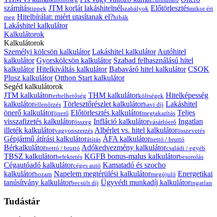
számítás
JTM korlát lakáshitelnél
Előtörlesztés
tippek
szabályok
mikor éri
Hitelbírálat: miért utasítanak el?
meg
hibák
Lakáshitel kalkulátor
Kalkulátorok
Kalkulátorok
Személyi kölcsön kalkulátor
Lakáshitel kalkulátor
Autóhitel
kalkulátor
Gyorskölcsön kalkulátor
Szabad felhasználású hitel
kalkulátor
Hitelkiváltás kalkulátor
Babaváró hitel kalkulátor
CSOK
Plusz kalkulátor
Otthon Start kalkulátor
Segéd kalkulátorok
JTM kalkulátor
THM kalkulátor
Hitelképesség
terhelhetőség
költségek
kalkulátor
Törlesztőrészlet kalkulátor
Lakáshitel
ellenőrzés
havi díj
önerő kalkulátor
Előtörlesztés kalkulátor
Teljes
önerő
megtakarítás
visszafizetés kalkulátor
Infláció kalkulátor
Ingatlan
összeg
vásárlóerő
illeték kalkulátor
Albérlet vs. hitel kalkulátor
vagyonszerzés
összevetés
Gépjármű átírási kalkulátor
ÁFA kalkulátor
átírás
nettó / bruttó
Bérkalkulátor
Adókedvezmény kalkulátor
nettó / bruttó
családi / egyéb
TBSZ kalkulátor
KGFB bonus-malus kalkulátor
befektetés
besorolás
Cégautóadó kalkulátor
Kamatadó és szocho
céges autó
kalkulátor
Napelem megtérülési kalkulátor
Energetikai
hozam
megújuló
tanúsítvány kalkulátor
Ügyvédi munkadíj kalkulátor
becsült díj
ingatlan
Tudástár