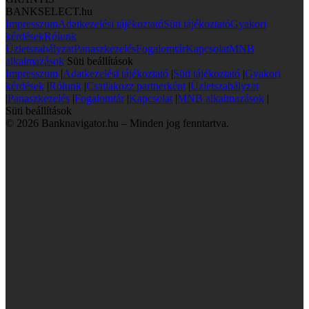
BANKSELECT.hu
Impresszum
Adatkezelési tájékoztató
Süti tájékoztató
Gyakori
kérdések
Rólunk
Üzletszabályzat
Panaszkezelés
Fogalomtár
Kapcsolat
MNB
alkalmazások
Süti beállítások
Impresszum
|
Adatkezelési tájékoztató
|
Süti tájékoztató
|
Gyakori
kérdések
|
Rólunk
|
Csatlakozz partnerként
|
Üzletszabályzat
|
Panaszkezelés
|
Fogalomtár
|
Kapcsolat
|
MNB alkalmazások
|
Süti beállítások
© 2026 Banknavigator.hu – Minden jog fenntartva.