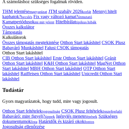
A számoláshoz szükséges fogalmak röviden.
THM jelentése
JTM szabály 2026
Mennyi hitelt
magyarázat
korlát
kaphatok?
Fix vagy változó kamat?
becslés
útmutató
Kamatperiódusok
Hitelbírálat
mi mit jelent
tipikus hibák
Összes kalkulátor
Támogatás
Kalkulátorok
Összes támogatás megtekintése
Otthon Start lakáshitel
CSOK Plusz
Babaváró
Munkáshitel
Falusi CSOK támogatás
Otthon Start lakáshitel
CIB Otthon Start lakáshitel
Erste Otthon Start lakáshitel
Gránit
Otthon Start lakáshitel
K&H Otthon Start lakáshitel
MagNet Otthon
Start lakáshitel
MBH Otthon Start lakáshitel
OTP Otthon Start
lakáshitel
Raiffeisen Otthon Start lakáshitel
Unicredit Otthon Start
lakáshitel
Tudástár
Gyors magyarázatok, hogy tudd, mire vagy jogosult.
Otthon Start feltételek
CSOK Plusz feltételek
jogosultság
összefoglaló
Babaváró: mire figyelj?
Igénylés menete
Szükséges
tippek
lépések
dokumentumok
Határidők és kizáró okok
lista
fontos
Jogosultság ellenőrzése