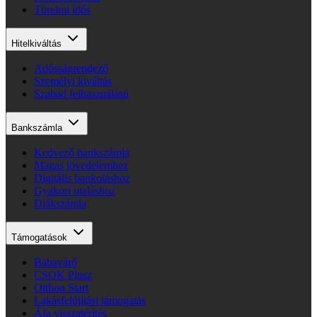
Türelmi idős
Hitelkiváltás
Adósságrendező
Személyi kiváltás
Szabad felhasználású
Bankszámla
Kedvező bankszámla
Magas jövedelemhez
Digitális bankoláshoz
Gyakori utaláshoz
Diákszámla
Támogatások
Babaváró
CSOK Plusz
Otthon Start
Lakásfelújítási támogatás
Áfa visszatérítés