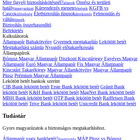
Mire figyelj biztosításkötésnél?
Önrész és területi
alapok
hatály
Kárrendezés menete
KGFB vs
magyarázat
lépések
Casco
Életbiztosítás típusok
Felmondás és
különbség
áttekintés
váltás
tippek
Biztosítás összehasonlító
Befektetés
Kalkulátorok
Állampapír
Babakötvény
Gyermek megtakarítás
Lekötött betét
Megtakarítási számla
Nyugdíj előtakarékosság
Állampapírok
Bónusz Magyar Állampapír
Diszkont Kincstárjegy
Egyéves Magyar
Állampapír
Euró Magyar Állampapír
Fix Magyar Állampapír
Kincstári Takarékjegy
Magyar Államkötvény
Magyar Állampapír
Plusz
Prémium Magyar Állampapír
Lekötött betét bankok szerint
CIB Bank lekötött betét
Erste Bank lekötött betét
Gránit Bank
lekötött betét
K&H Bank lekötött betét
MagNet Bank lekötött betét
MBH Bank lekötött betét
OTP Bank lekötött betét
Raiffeisen Bank
lekötött betét
Trive Bank lekötött betét
Unicredit Bank lekötött betét
Tudástár
Gyors magyarázatok a biztonságos megtakarításhoz.
Állampapír vagy bankbetét?
MÁP Plusz vs Bónusz
összevetés