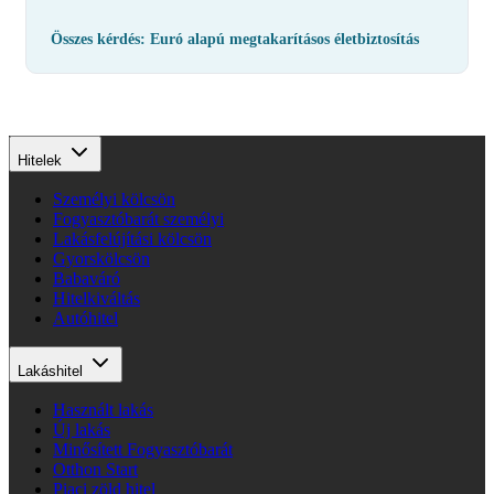
Összes kérdés: Euró alapú megtakarításos életbiztosítás
Hitelek
Személyi kölcsön
Fogyasztóbarát személyi
Lakásfelújítási kölcsön
Gyorskölcsön
Babaváró
Hitelkiváltás
Autóhitel
Lakáshitel
Használt lakás
Új lakás
Minősített Fogyasztóbarát
Otthon Start
Piaci zöld hitel