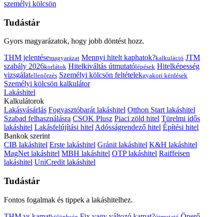
személyi kölcsön
Tudástár
Gyors magyarázatok, hogy jobb döntést hozz.
THM jelentése
Mennyi hitelt kaphatok?
JTM
magyarázat
kalkuláció
szabály 2026
Hitelkiváltás útmutató
Hitelképesség
korlátok
lépések
vizsgálat
Személyi kölcsön feltételek
ellenőrzés
gyakori kérdések
Személyi kölcsön kalkulátor
Lakáshitel
Kalkulátorok
Lakásvásárlás
Fogyasztóbarát lakáshitel
Otthon Start lakáshitel
Szabad felhasználásra
CSOK Plusz
Piaci zöld hitel
Türelmi idős
lakáshitel
Lakásfelújítási hitel
Adósságrendező hitel
Építési hitel
Bankok szerint
CIB lakáshitel
Erste lakáshitel
Gránit lakáshitel
K&H lakáshitel
MagNet lakáshitel
MBH lakáshitel
OTP lakáshitel
Raiffeisen
lakáshitel
UniCredit lakáshitel
Tudástár
Fontos fogalmak és tippek a lakáshitelhez.
THM vs kamat
Fix vagy változó kamat?
Önerő
különbség
útmutató