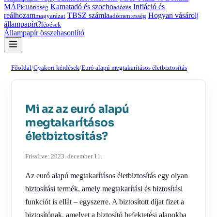
MÁP
Kamatadó és szocho
Infláció és
különbség
adózás
reálhozam
TBSZ számla
Hogyan vásárolj
magyarázat
adómentesség
állampapírt?
lépések
Állampapír összehasonlító
Főoldal
/
Gyakori kérdések
/
Euró alapú megtakarításos életbiztosítás
Mi az az euró alapú
megtakarításos
életbiztosítás?
Frissítve: 2023. december 11.
Az euró alapú megtakarításos életbiztosítás egy olyan
biztosítási termék, amely megtakarítási és biztosítási
funkciót is ellát – egyszerre. A biztosított díjat fizet a
biztosítónak, amelyet a biztosító befektetési alapokba