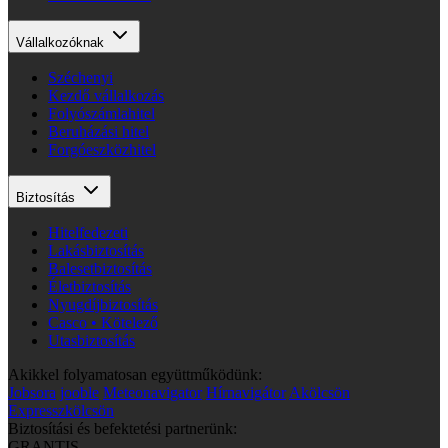
Vállalkozóknak
Széchenyi
Kezdő vállalkozás
Folyószámlahitel
Beruházási hitel
Forgóeszközhitel
Biztosítás
Hitelfedezeti
Lakásbiztosítás
Balesetbiztosítás
Életbiztosítás
Nyugdíjbiztosítás
Casco • Kötelező
Utasbiztosítás
Akikkel folyamatosan együttműködünk:
Jobsora
jooble
Meteonavigator
Hírnavigátor
Akölcsön
Expresszkölcsön
Biztosítási és befektetési partnerünk:
GRANTIS