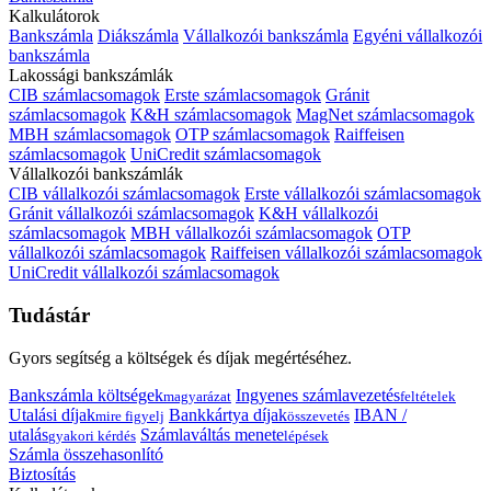
Kalkulátorok
Bankszámla
Diákszámla
Vállalkozói bankszámla
Egyéni vállalkozói
bankszámla
Lakossági bankszámlák
CIB számlacsomagok
Erste számlacsomagok
Gránit
számlacsomagok
K&H számlacsomagok
MagNet számlacsomagok
MBH számlacsomagok
OTP számlacsomagok
Raiffeisen
számlacsomagok
UniCredit számlacsomagok
Vállalkozói bankszámlák
CIB vállalkozói számlacsomagok
Erste vállalkozói számlacsomagok
Gránit vállalkozói számlacsomagok
K&H vállalkozói
számlacsomagok
MBH vállalkozói számlacsomagok
OTP
vállalkozói számlacsomagok
Raiffeisen vállalkozói számlacsomagok
UniCredit vállalkozói számlacsomagok
Tudástár
Gyors segítség a költségek és díjak megértéséhez.
Bankszámla költségek
Ingyenes számlavezetés
magyarázat
feltételek
Utalási díjak
Bankkártya díjak
IBAN /
mire figyelj
összevetés
utalás
Számlaváltás menete
gyakori kérdés
lépések
Számla összehasonlító
Biztosítás