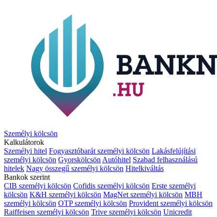
Személyi kölcsön
Kalkulátorok
Személyi hitel
Fogyasztóbarát személyi kölcsön
Lakásfelújítási
személyi kölcsön
Gyorskölcsön
Autóhitel
Szabad felhasználású
hitelek
Nagy összegű személyi kölcsön
Hitelkiváltás
Bankok szerint
CIB személyi kölcsön
Cofidis személyi kölcsön
Erste személyi
kölcsön
K&H személyi kölcsön
MagNet személyi kölcsön
MBH
személyi kölcsön
OTP személyi kölcsön
Provident személyi kölcsön
Raiffeisen személyi kölcsön
Trive személyi kölcsön
Unicredit