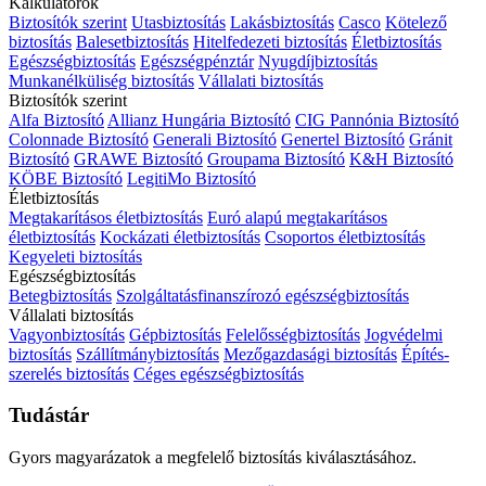
Kalkulátorok
Biztosítók szerint
Utasbiztosítás
Lakásbiztosítás
Casco
Kötelező
biztosítás
Balesetbiztosítás
Hitelfedezeti biztosítás
Életbiztosítás
Egészségbiztosítás
Egészségpénztár
Nyugdíjbiztosítás
Munkanélküliség biztosítás
Vállalati biztosítás
Biztosítók szerint
Alfa Biztosító
Allianz Hungária Biztosító
CIG Pannónia Biztosító
Colonnade Biztosító
Generali Biztosító
Genertel Biztosító
Gránit
Biztosító
GRAWE Biztosító
Groupama Biztosító
K&H Biztosító
KÖBE Biztosító
LegitiMo Biztosító
Életbiztosítás
Megtakarításos életbiztosítás
Euró alapú megtakarításos
életbiztosítás
Kockázati életbiztosítás
Csoportos életbiztosítás
Kegyeleti biztosítás
Egészségbiztosítás
Betegbiztosítás
Szolgáltatásfinanszírozó egészségbiztosítás
Vállalati biztosítás
Vagyonbiztosítás
Gépbiztosítás
Felelősségbiztosítás
Jogvédelmi
biztosítás
Szállítmánybiztosítás
Mezőgazdasági biztosítás
Építés-
szerelés biztosítás
Céges egészségbiztosítás
Tudástár
Gyors magyarázatok a megfelelő biztosítás kiválasztásához.